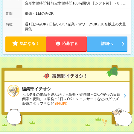
変形労働時間制 想定労働時間160時間/月 【シフト例】 ・8：00
～21：00
単発・1日のみOK
期間
週1日からOK / 日払いOK / 副業・WワークOK / 10名以上の大量
特徴
募集
気になる！
応募する
詳細へ
編集部イチオシ
＜ホテルの備品を運ぶだけ＞単発・短時間～OK／安心の日給
保障＊夜勤、＜単発＊1日～OK！＞コンサートなどのグッズ
販売スタッフ＊など
(8/6UP!)