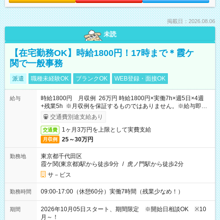
掲載日：2026.08.06
未読
【在宅勤務OK】時給1800円！17時まで＊霞ケ
関で一般事務
派遣
職種未経験OK
ブランクOK
WEB登録・面接OK
時給1800円 月収例 26万円 時給1800円×実働7h×週5日×4週
給与
+残業5h ※月収例を保証するものではありません。※給与即受
取りサービス利用可（利用条件有）
交通費別途支給あり
1ヶ月3万円を上限として実費支給
交通費
25～30万円
月収例
東京都千代田区
勤務地
霞ケ関(東京都)駅から徒歩9分
/
虎ノ門駅から徒歩2分
サ－ビス
09:00-17:00（休憩60分）実働7時間（残業少なめ！）
勤務時間
2026年10月05日スタート、期間限定 ※開始日相談OK ※10
期間
月～！