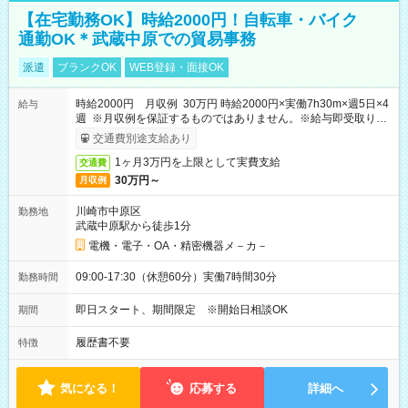
【在宅勤務OK】時給2000円！自転車・バイク
通勤OK＊武蔵中原での貿易事務
派遣
ブランクOK
WEB登録・面接OK
時給2000円 月収例 30万円 時給2000円×実働7h30m×週5日×4
給与
週 ※月収例を保証するものではありません。※給与即受取りサ
ービス利用可（利用条件有）
交通費別途支給あり
1ヶ月3万円を上限として実費支給
交通費
30万円～
月収例
川崎市中原区
勤務地
武蔵中原駅から徒歩1分
電機・電子・OA・精密機器メ－カ－
09:00-17:30（休憩60分）実働7時間30分
勤務時間
即日スタート、期間限定 ※開始日相談OK
期間
履歴書不要
特徴
気になる！
応募する
詳細へ