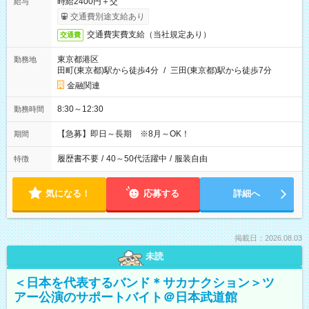
時給2400円＋交
給与
交通費別途支給あり
交通費実費支給（当社規定あり）
交通費
東京都港区
勤務地
田町(東京都)駅から徒歩4分
/
三田(東京都)駅から徒歩7分
金融関連
8:30～12:30
勤務時間
【急募】即日～長期 ※8月～OK！
期間
履歴書不要
/
40～50代活躍中
/
服装自由
特徴
気になる！
応募する
詳細へ
掲載日：2026.08.03
未読
＜日本を代表するバンド＊サカナクション＞ツ
アー公演のサポートバイト＠日本武道館