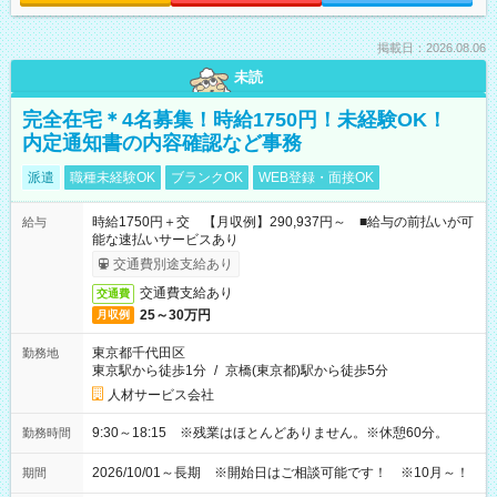
掲載日：2026.08.06
未読
完全在宅＊4名募集！時給1750円！未経験OK！
内定通知書の内容確認など事務
派遣
職種未経験OK
ブランクOK
WEB登録・面接OK
時給1750円＋交 【月収例】290,937円～ ■給与の前払いが可
給与
能な速払いサービスあり
交通費別途支給あり
交通費支給あり
交通費
25～30万円
月収例
東京都千代田区
勤務地
東京駅から徒歩1分
/
京橋(東京都)駅から徒歩5分
人材サービス会社
9:30～18:15 ※残業はほとんどありません。※休憩60分。
勤務時間
2026/10/01～長期 ※開始日はご相談可能です！ ※10月～！
期間