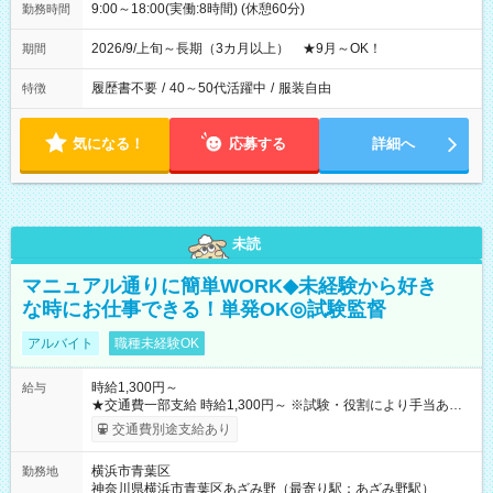
9:00～18:00(実働:8時間) (休憩60分)
勤務時間
2026/9/上旬～長期（3カ月以上） ★9月～OK！
期間
履歴書不要
/
40～50代活躍中
/
服装自由
特徴
気になる！
応募する
詳細へ
未読
マニュアル通りに簡単WORK◆未経験から好き
な時にお仕事できる！単発OK◎試験監督
アルバイト
職種未経験OK
時給1,300円～
給与
★交通費一部支給 時給1,300円～ ※試験・役割により手当あり
※勤務回数により昇給あり 【即給（前払い）オプションあ
交通費別途支給あり
り！】 希望される場合、勤務から1週間ほどで給与の一部を受け
取れます。 ※手数料418円がかかります。 【過去試験日の収入
横浜市青葉区
勤務地
例】 ・河合塾模擬試験 8:30～17:30（休憩1時間） 時給1,300円
神奈川県横浜市青葉区あざみ野（最寄り駅：あざみ野駅）