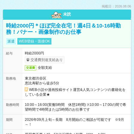
掲載日：2026.08.06
未読
時給2000円＊ほぼ完全在宅！週4日＆10-16時勤
務！バナー・画像制作のお仕事
派遣
WEB登録・面接OK
時給2000円
給与
交通費別途支給あり
全額支給
交通費
東京都渋谷区
勤務地
恵比寿駅から徒歩5分
WEB小説や漫画投稿サイト運営&人気コンテンツの書籍化を
している企業★
10:00～16:00(実働5時間 休憩1時間) ※10:00～17:00の間で希
勤務時間
望時間で4時間または5時間のお仕事です
2026年09月上旬～長期 8月開始のご相談が可能です ※9月
期間
～！