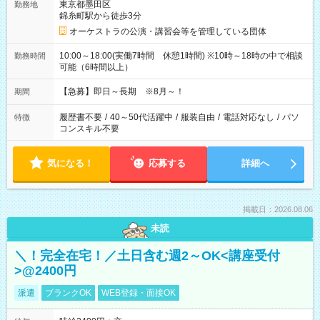
東京都墨田区
勤務地
錦糸町駅から徒歩3分
オーケストラの公演・講習会等を管理している団体
10:00～18:00(実働7時間 休憩1時間) ※10時～18時の中で相談
勤務時間
可能（6時間以上）
【急募】即日～長期 ※8月～！
期間
履歴書不要
/
40～50代活躍中
/
服装自由
/
電話対応なし
/
パソ
特徴
コンスキル不要
気になる！
応募する
詳細へ
掲載日：2026.08.06
未読
＼！完全在宅！／土日含む週2～OK<講座受付
>@2400円
派遣
ブランクOK
WEB登録・面接OK