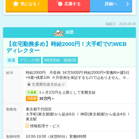
気になる！
応募する
詳細へ
掲載日：2026.08.06
未読
【在宅勤務多め】時給2000円！大手町でのWEB
ディレクター
派遣
ブランクOK
WEB登録・面接OK
時給2000円 月収例 34万5000円 時給2000円×実働8h×週5日
給与
×4週+残業10h ※月収例を保証するものではありません。※給与
即受取りサービス利用可（利用条件有）
交通費別途支給あり
1ヶ月3万円を上限として実費支給
交通費
30万円～
月収例
東京都千代田区
勤務地
大手町(東京都)駅から徒歩6分
/
神田(東京都)駅から徒歩4分
/
東京駅
情報処理サ－ビス
10:00-19:00（休憩60分）実働8時間
勤務時間