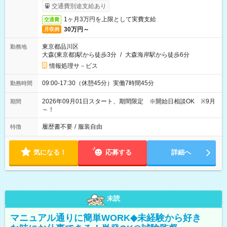
受取りサービス利用可（利用条件有）
交通費別途支給あり
1ヶ月3万円を上限として実費支給
交通費
30万円～
月収例
東京都品川区
勤務地
大森(東京都)駅から徒歩3分
/
大森海岸駅から徒歩6分
情報処理サ－ビス
09:00-17:30（休憩45分）実働7時間45分
勤務時間
2026年09月01日スタート、期間限定 ※開始日相談OK ※9月
期間
～！
履歴書不要
/
服装自由
特徴
気になる！
応募する
詳細へ
未読
マニュアル通りに簡単WORK◆未経験から好き