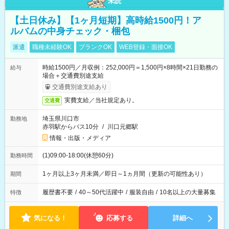
未読
【土日休み】【1ヶ月短期】高時給1500円！ア
ルバムの中身チェック・梱包
派遣
職種未経験OK
ブランクOK
WEB登録・面接OK
時給1500円／月収例：252,000円＝1,500円×8時間×21日勤務の
給与
場合＋交通費別途支給
交通費別途支給あり
実費支給／当社規定あり。
交通費
埼玉県川口市
勤務地
赤羽駅からバス10分
/
川口元郷駅
情報・出版・メディア
(1)09:00-18:00(休憩60分)
勤務時間
1ヶ月以上3ヶ月未満／即日～1ヵ月間（更新の可能性あり）
期間
履歴書不要
/
40～50代活躍中
/
服装自由
/
10名以上の大量募集
特徴
気になる！
応募する
詳細へ