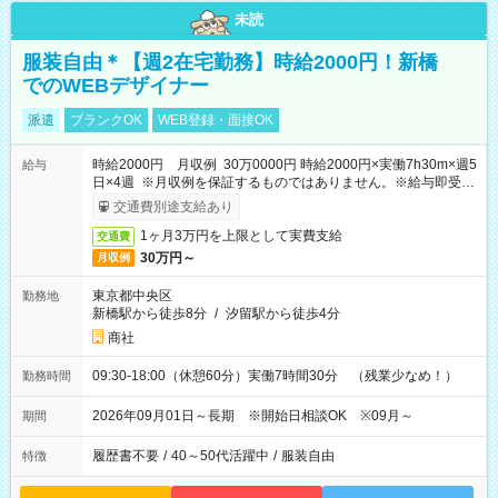
未読
服装自由＊【週2在宅勤務】時給2000円！新橋
でのWEBデザイナー
派遣
ブランクOK
WEB登録・面接OK
時給2000円 月収例 30万0000円 時給2000円×実働7h30m×週5
給与
日×4週 ※月収例を保証するものではありません。※給与即受取
りサービス利用可（利用条件有）
交通費別途支給あり
1ヶ月3万円を上限として実費支給
交通費
30万円～
月収例
東京都中央区
勤務地
新橋駅から徒歩8分
/
汐留駅から徒歩4分
商社
09:30-18:00（休憩60分）実働7時間30分 （残業少なめ！）
勤務時間
2026年09月01日～長期 ※開始日相談OK ※09月～
期間
履歴書不要
/
40～50代活躍中
/
服装自由
特徴