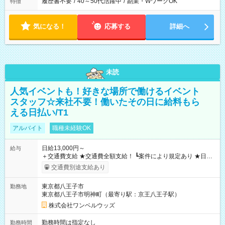
履歴書不要
/
40～50代活躍中
/
副業・WワークOK
特徴
気になる！
応募する
詳細へ
未読
人気イベントも！好きな場所で働けるイベント
スタッフ☆来社不要！働いたその日に給料もら
える日払い/T1
アルバイト
職種未経験OK
日給13,000円～
給与
＋交通費支給 ★交通費全額支給！ ┗案件により規定あり ★日払
いOK！（規定あり） ┗働いたその日に現金GET♪ お仕事後はコ
交通費別途支給あり
ンビニATMから 日払い分を引き落とせます！ 【試用期間】試
用期間なし
東京都八王子市
勤務地
東京都八王子市明神町（最寄り駅：京王八王子駅）
株式会社ワンベルウッズ
勤務時間は指定なし
勤務時間