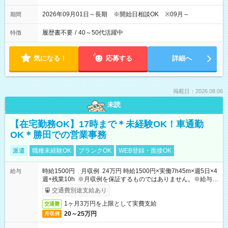
2026年09月01日～長期 ※開始日相談OK ※09月～
期間
履歴書不要
/
40～50代活躍中
特徴
気になる！
応募する
詳細へ
掲載日：2026.08.06
未読
【在宅勤務OK】17時まで＊未経験OK！車通勤
OK＊勝田での営業事務
派遣
職種未経験OK
ブランクOK
WEB登録・面接OK
時給1500円 月収例 24万円 時給1500円×実働7h45m×週5日×4
給与
週+残業10h ※月収例を保証するものではありません。※給与即
受取りサービス利用可（利用条件有）
交通費別途支給あり
1ヶ月3万円を上限として実費支給
交通費
20～25万円
月収例