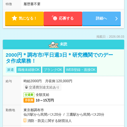
履歴書不要
特徴
気になる！
応募する
詳細へ
掲載日：2026.08.03
未読
2000円＊調布市/平日週3日＊研究機関でのデー
タ作成業務！
派遣
職種未経験OK
ブランクOK
WEB登録・面接OK
時給2000円 月収例 120,000円
給与
交通費別途支給あり
全額支給
交通費
10～15万円
月収例
東京都調布市
勤務地
仙川駅から民間バス20分
/
三鷹駅から民間バス20分
消防・防災に関する財団法人