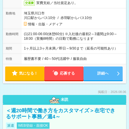
実費支給／当社規定あり。
交通費
埼玉県川口市
勤務地
川口駅からバス10分
/
赤羽駅からバス10分
情報・出版・メディア
(1)21:00-06:00(休憩60分) ※入社後の最初2～3週間は9:00～
勤務時間
18:00（実働8時間）の日勤で勤務になります
1ヶ月以上3ヶ月未満／即日～9/30まで（延長の可能性あり）
期間
履歴書不要
/
40～50代活躍中
/
服装自由
特徴
気になる！
応募する
詳細へ
掲載日：2026.08.06
未読
＜週20時間で働き方をカスタマイズ＞在宅でき
るサポート事務／週4～
派遣
WEB登録・面接OK