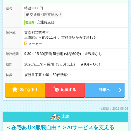
時給2300円
給与
交通費別途支給あり
交通費支給
交通費
東京都武蔵野市
勤務地
三鷹駅から徒歩11分
/
吉祥寺駅から徒歩18分
メーカー
9:30～15:30(実働:5時間) (休憩60分) ※残業なし
勤務時間
2026/9/上旬～長期（3カ月以上） ★9月～OK！
期間
履歴書不要
/
40～50代活躍中
特徴
気になる！
応募する
詳細へ
掲載日：2026.08.06
未読
＜在宅あり×服装自由＊＞AIサービスを支える