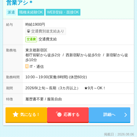
営業アシ＊
派遣
職種未経験OK
WEB登録・面接OK
時給1900円
給与
交通費別途支給あり
交通費支給
交通費
東京都新宿区
勤務地
都庁前駅から徒歩2分
/
西新宿駅から徒歩5分
/
新宿駅から徒
歩10分
IT・通信
10:00～19:00(実働:8時間) (休憩60分)
勤務時間
2026/9/上旬～長期（3カ月以上） ★9月～OK！
期間
履歴書不要
/
服装自由
特徴
気になる！
応募する
詳細へ
掲載日：2026.08.06