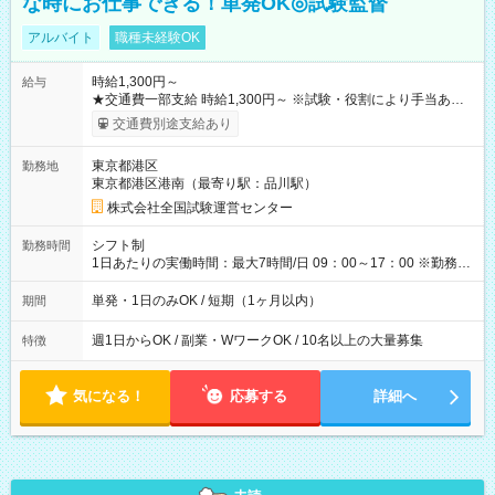
な時にお仕事できる！単発OK◎試験監督
アルバイト
職種未経験OK
時給1,300円～
給与
★交通費一部支給 時給1,300円～ ※試験・役割により手当あり
※勤務回数により昇給あり 【即給（前払い）オプションあ
交通費別途支給あり
り！】 希望される場合、勤務から1週間ほどで給与の一部を受け
取れます。 ※手数料418円がかかります。 【過去試験日の収入
東京都港区
勤務地
例】 ・河合塾模擬試験 8:30～17:30（休憩1時間） 時給1,300円
東京都港区港南（最寄り駅：品川駅）
×8時間＝日収10,400円＋交通費 ※当日の役割により時給＋100
円の場合あり ・国家試験 7:00～13:30（休憩なし） 時給1,300
株式会社全国試験運営センター
円（役割手当＋100円）×6時間＝日収8,400円＋交通費 【試用期
間】試用期間なし
シフト制
勤務時間
1日あたりの実働時間：最大7時間/日 09：00～17：00 ※勤務時
間は 試験により異なります。
単発・1日のみOK / 短期（1ヶ月以内）
期間
週1日からOK / 副業・WワークOK / 10名以上の大量募集
特徴
気になる！
応募する
詳細へ