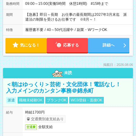
09:00～15:00(実働5時間 休憩1時間) #15時まで
勤務時間
【急募】即日～長期 お仕事の最長期間は2027年3月末迄 派
期間
遣法の制限を受けるお仕事です ※8月～！
履歴書不要
/
40～50代活躍中
/
副業・WワークOK
特徴
気になる！
応募する
詳細へ
掲載日：2026.08.06
未読
＜朝はゆっくり＞芸術・文化団体！電話なし！
入力メインのカンタン事務＠錦糸町
派遣
職種未経験OK
ブランクOK
WEB登録・面接OK
時給1700円
給与
交通費別途支給あり
全額支給
交通費