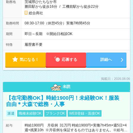
茨城県ひたちなか市
勤務地
勝田駅から徒歩16分
/
工機前駅から徒歩22分
総合商社
08:30-17:00（休憩45分）実働7時間45分
勤務時間
即日～長期 ※開始日相談OK
期間
履歴書不要
特徴
気になる！
応募する
詳細へ
掲載日：2026.08.06
未読
【在宅勤務OK】時給1900円！未経験OK！服装
自由＊大森で総務・人事
派遣
職種未経験OK
ブランクOK
WEB登録・面接OK
時給1900円 月収例 31万円 時給1900円×実働7h45m×週5日×4
給与
週+残業10h ※月収例を保証するものではありません。※給与即