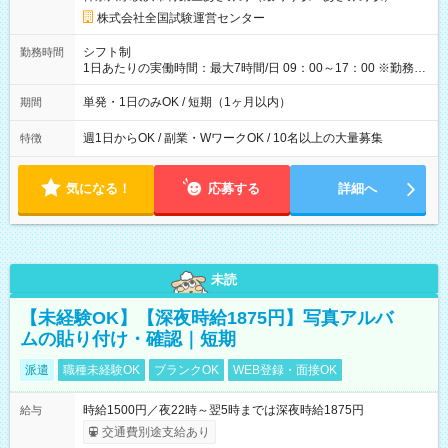
×8時間＝日収10,400円＋交通費 ※当日の役割により時給＋100
円の場合あり ・国家試験 7:00～13:30（休憩なし） 時給1,300
株式会社全国試験運営センター
円（役割手当＋100円）×6時間＝日収8,400円＋交通費 【試用期
間】試用期間なし
シフト制
勤務時間
1日あたりの実働時間：最大7時間/日 09：00～17：00 ※勤務時
間は 試験により異なります。
単発・1日のみOK / 短期（1ヶ月以内）
期間
週1日からOK / 副業・WワークOK / 10名以上の大量募集
特徴
気になる！
応募する
詳細へ
未読
【未経験OK】【深夜時給1875円】写真アルバ
ムの貼り付け・確認｜短期
派遣
職種未経験OK
ブランクOK
WEB登録・面接OK
時給1500円／夜22時～翌5時までは深夜時給1875円
給与
交通費別途支給あり