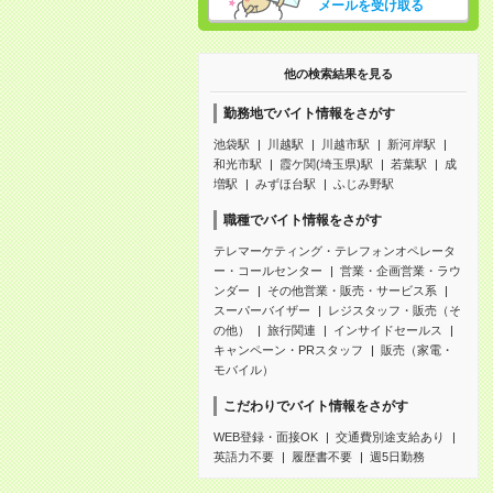
メールを受け取る
他の検索結果を見る
勤務地でバイト情報をさがす
池袋駅
川越駅
川越市駅
新河岸駅
和光市駅
霞ケ関(埼玉県)駅
若葉駅
成
増駅
みずほ台駅
ふじみ野駅
職種でバイト情報をさがす
テレマーケティング・テレフォンオペレータ
ー・コールセンター
営業・企画営業・ラウ
ンダー
その他営業・販売・サービス系
スーパーバイザー
レジスタッフ・販売（そ
の他）
旅行関連
インサイドセールス
キャンペーン・PRスタッフ
販売（家電・
モバイル）
こだわりでバイト情報をさがす
WEB登録・面接OK
交通費別途支給あり
英語力不要
履歴書不要
週5日勤務