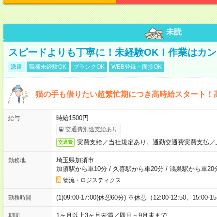
未読
スピードよりも丁寧に！未経験OK！作業はカン
派遣
職種未経験OK
ブランクOK
WEB登録・面接OK
猫の手も借りたい超繁忙期につき高時給スタート！
時給1500円
給与
交通費別途支給あり
実費支給／当社規定あり。通勤交通費実費支払／
交通費
埼玉県加須市
勤務地
加須駅から車10分
/
久喜駅から車20分
/
鴻巣駅から車20
物流・ロジスティクス
(1)09:00-17:00(休憩60分) ※休憩（12:00-12:50、15:00-1
勤務時間
1ヶ月以上3ヶ月未満／即日～9月末まで
期間