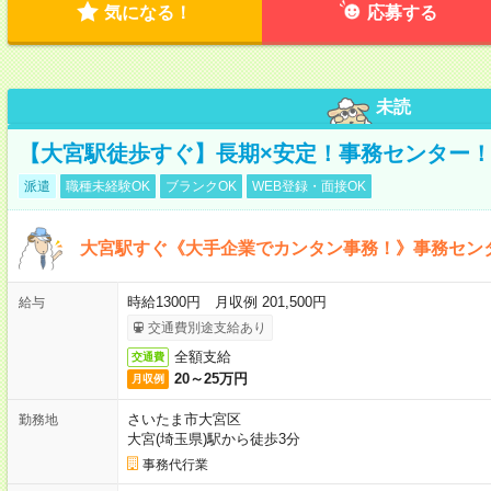
気になる！
応募する
未読
【大宮駅徒歩すぐ】長期×安定！事務センター
派遣
職種未経験OK
ブランクOK
WEB登録・面接OK
大宮駅すぐ《大手企業でカンタン事務！》事務セン
時給1300円 月収例 201,500円
給与
交通費別途支給あり
全額支給
交通費
20～25万円
月収例
さいたま市大宮区
勤務地
大宮(埼玉県)駅から徒歩3分
事務代行業