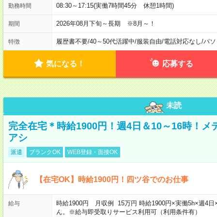
08:30～17:15(実働7時間45分 休憩1時間)
勤務時間
2026年08月下旬～長期 ※8月～！
期間
履歴書不要
/
40～50代活躍中
/
服装自由
/
電話対応なし
/
パソ
特徴
気になる！
応募する
未読
完全在宅＊時給1900円！週4日＆10～16時！
アシ
派遣
ブランクOK
WEB登録・面接OK
【在宅OK】時給1900円！四ツ谷でのお仕事
時給1900円 月収例 15万円 時給1900円×実働5h×
給与
ん。※給与即受取りサービス利用可（利用条件有）