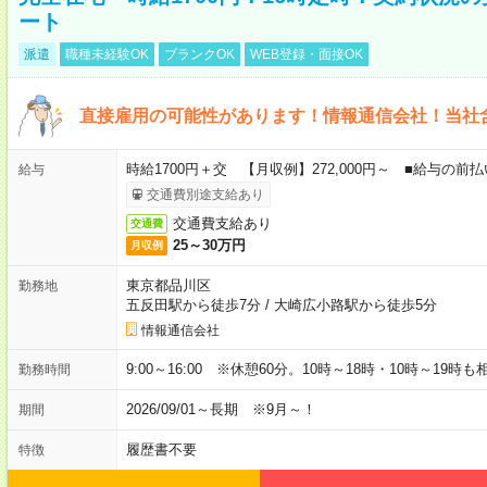
ート
派遣
職種未経験OK
ブランクOK
WEB登録・面接OK
直接雇用の可能性があります！情報通信会社！当社
時給1700円＋交 【月収例】272,000円～ ■給与の
給与
交通費別途支給あり
交通費支給あり
交通費
25～30万円
月収例
東京都品川区
勤務地
五反田駅から徒歩7分
/
大崎広小路駅から徒歩5分
情報通信会社
9:00～16:00 ※休憩60分。10時～18時・10時～19時
勤務時間
2026/09/01～長期 ※9月～！
期間
履歴書不要
特徴