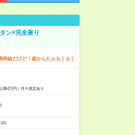
タン×完全座り
高時給だけど！超かんたんもくもく
上限4万円／月※規定あり
分
5:10）