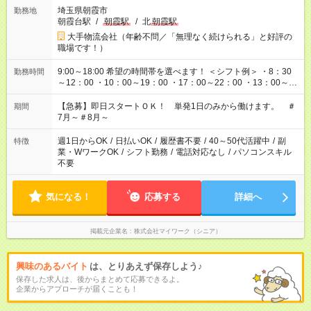
埼玉県朝霞市
勤務地
朝霞台駅
/
朝霞駅
/
北
朝霞駅
大手物流会社（年齢不問／「無理なく続けられる」と好評の
職場です！）
9:00～18:00 希望の時間帯を選べます！ ＜シフト例＞ ・8：30
勤務時間
～12：00 ・10：00～19：00 ・17：00～22：00 ・13：00～
22：00 ・22：00～翌6：00 など
【急募】即日スタートＯＫ！ 単発1日のみから働けます。 ＃
期間
7月～＃8月～
週1日からOK
/
日払いOK
/
履歴書不要
/
40～50代活躍中
/
副
特徴
業・WワークOK
/
シフト勤務
/
電話対応なし
/
パソコンスキル
不要
気になる！
応募する
詳細へ
掲載元企業名
株式会社マイワーク（シニア）
興味のあるバイト
は、とりあえず保存しよう♪
保存した求人は、後からまとめて応募できるよ。
企業からアプローチが届くことも！