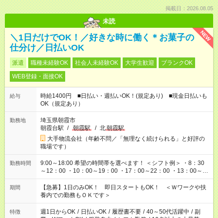
掲載日：2026.08.05
未読
NEW
＼1日だけでOK！／好きな時に働く＊お菓子の
仕分け／日払いOK
派遣
職種未経験OK
社会人未経験OK
大学生歓迎
ブランクOK
WEB登録・面接OK
時給1400円 ■日払い・週払いOK！(規定あり) ■現金日払いも
給与
OK（規定あり）
埼玉県朝霞市
勤務地
朝霞台駅
/
朝霞駅
/
北
朝霞駅
大手物流会社（年齢不問／「無理なく続けられる」と好評の
職場です）
9:00～18:00 希望の時間帯を選べます！ ＜シフト例＞ ・8：30
勤務時間
～12：00 ・10：00～19：00 ・17：00～22：00 ・13：00～
22：00 ・22：00～翌6：00 など
【急募】1日のみOK！ 即日スタートもOK！ ＜Ｗワークや扶
期間
養内での勤務もＯＫです＞
週1日からOK
/
日払いOK
/
履歴書不要
/
40～50代活躍中
/
副
特徴