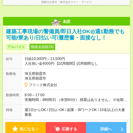
掲載元企業名
株式会社テクノ・サービス
未読
建築工事現場の警備員/即日入社OK◎週1勤務でも
可能/寮あり/日払い可/履歴書・面接なし！
アルバイト
職種未経験OK
日給10,000円～13,500円
給与
入社祝い金4000円 【試用期間】試用期間なし
埼玉県朝霞市
勤務地
埼玉県朝霞市
フリック株式会社
8:00～17:00
勤務時間
実働時間：8時間/日 （休憩60分） 残業はありません。 ※短期の
募集は行っておりません。予めご了承くださいませ。
週1日からOK / 日払いOK / 副業・WワークOK / 10名以上の大量
特徴
募集
気になる！
応募する
詳細へ