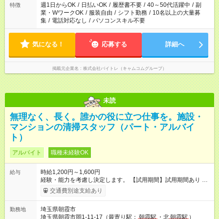
週1日からOK
/
日払いOK
/
履歴書不要
/
40～50代活躍中
/
副
特徴
業・WワークOK
/
服装自由
/
シフト勤務
/
10名以上の大量募
集
/
電話対応なし
/
パソコンスキル不要
気になる！
応募する
詳細へ
掲載元企業名
株式会社バイトレ（キャムコムグループ）
未読
無理なく、長く。誰かの役に立つ仕事を。施設・
マンションの清掃スタッフ（パート・アルバイ
ト）
アルバイト
職種未経験OK
時給1,200円～1,600円
給与
経験・能力を考慮し決定します。 【試用期間】試用期間あり 試
用期間の長さ：3ヶ月 雇用形態、給与は本採用時と同じです。
交通費別途支給あり
埼玉県朝霞市
勤務地
埼玉県朝霞市岡1-11-17（最寄り駅：
朝霞駅
・北
朝霞駅
）