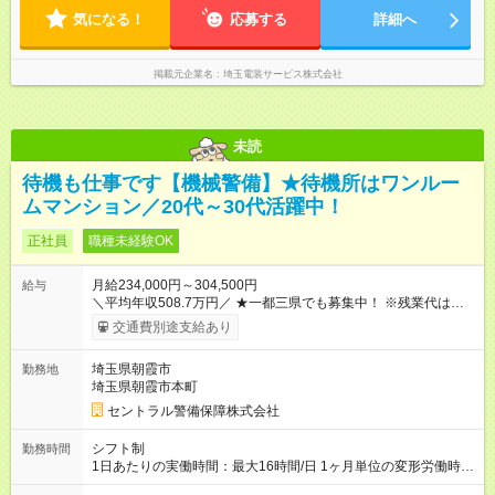
気になる！
応募する
詳細へ
掲載元企業名
埼玉電装サービス株式会社
未読
待機も仕事です【機械警備】★待機所はワンルー
ムマンション／20代～30代活躍中！
正社員
職種未経験OK
月給234,000円～304,500円
給与
＼平均年収508.7万円／ ★一都三県でも募集中！ ※残業代は
100％支給します。 ※勤務状況や年齢・経験・能力を考慮して決
交通費別途支給あり
定します。 ※上記とは別に年2回の賞与と各種手当を追加支給し
ます。 ※3ヶ月間の試用期間がありますが、その間の条件に変更
埼玉県朝霞市
勤務地
はありません。 【試用期間】試用期間あり 試用期間の長さ：3
埼玉県朝霞市本町
ヶ月 雇用形態、給与は本採用時と同じです。
セントラル警備保障株式会社
シフト制
勤務時間
1日あたりの実働時間：最大16時間/日 1ヶ月単位の変形労働時間
制（月平均実働172時間） ＜2交代制勤務＞ ◎日勤／09：00～