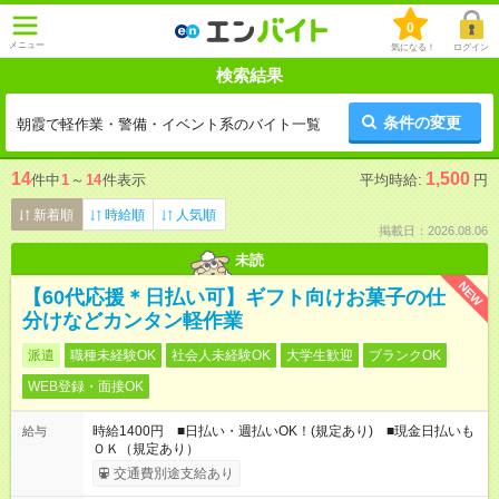
0
メニュー
気になる！
ログイン
検索結果
条件の変更
朝霞で軽作業・警備・イベント系のバイト一覧
14
1,500
件中
1
～
14
件表示
平均時給:
円
新着順
時給順
人気順
掲載日：2026.08.06
未読
NEW
【60代応援＊日払い可】ギフト向けお菓子の仕
分けなどカンタン軽作業
派遣
職種未経験OK
社会人未経験OK
大学生歓迎
ブランクOK
WEB登録・面接OK
時給1400円 ■日払い・週払いOK！(規定あり) ■現金日払いも
給与
ＯＫ（規定あり）
交通費別途支給あり