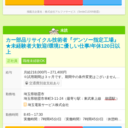
掲載元企業名
株式会社アルファサービス（SmileCLEAN朝霞）
未読
カー部品リサイクル技術者『デンソー指定工場』
★未経験者大歓迎/環境に優しい仕事/年休120日以
上
正社員
職種未経験OK
月給218,000円～271,400円
給与
※試用期間は３ヶ月です。期間中の条件変更はございません。 ※
昇給 年１回（４月） ◎賞与年2回（７月・１２月） └前年度実
交通費別途支給あり
績約1.1か月×2 ◎好業績の場合は追加賞与あり（３月） └前年度
は1.0～1.5か月分 【試用期間】試用期間あり 試用期間の長さ：3
埼玉県朝霞市
勤務地
ヶ月 雇用形態、給与は本採用時と同じです。
埼玉県朝霞市幸町3-11-24（最寄り駅：東武東上線
朝霞駅
）
埼玉電装サービス株式会社
8:45～17:30
勤務時間
実働時間：7時間45分/日 〈実働時間〉7時間45分/日 〈休憩時
間〉12時から45分/15時から15分 計1時間