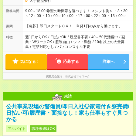
大手物流会社
9:00～18:00 希望の時間帯を選べます！ ＜シフト例＞ ・8：30
勤務時間
～12：00 ・10：00～19：00 ・17：00～22：00 ・13：00～
22：00 ・22：00～翌6：00 など
【急募】即日スタートＯＫ！ 単発1日のみから働けます。
期間
週1日からOK
/
日払いOK
/
履歴書不要
/
40～50代活躍中
/
副
特徴
業・WワークOK
/
服装自由
/
シフト勤務
/
10名以上の大量募
集
/
電話対応なし
/
パソコンスキル不要
気になる！
応募する
詳細へ
掲載元企業名
株式会社マイワーク
未読
公共事業現場の警備員/即日入社◎家電付き寮完備/
日払い可/履歴書・面接なし！家も仕事もすぐ見つ
かる
アルバイト
職種未経験OK