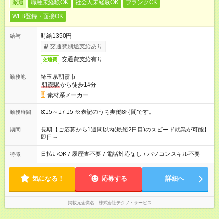
派遣
職種未経験OK
社会人未経験OK
ブランクOK
WEB登録・面接OK
時給1350円
給与
交通費別途支給あり
交通費支給有り
交通費
埼玉県朝霞市
勤務地
朝霞駅
から徒歩14分
素材系メーカー
8:15～17:15 ※表記のうち実働8時間です。
勤務時間
長期【ご応募から1週間以内(最短2日目)のスピード就業が可能】
期間
即日～
日払いOK
/
履歴書不要
/
電話対応なし
/
パソコンスキル不要
特徴
気になる！
応募する
詳細へ
掲載元企業名
株式会社テクノ・サービス