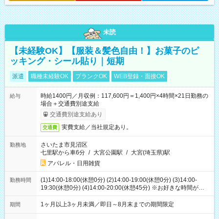
未読
【未経験OK】【服装＆髪色自由！】お菓子のピ
ッキング・シール貼り｜短期
派遣
職種未経験OK
ブランクOK
WEB登録・面接OK
時給1400円／月収例：117,600円＝1,400円×4時間×21日勤務の
給与
場合＋交通費別途支給
交通費別途支給あり
実費支給／当社規定あり。
交通費
さいたま市見沼区
勤務地
七里駅から車6分
/
大宮公園駅
/
大宮(埼玉県)駅
アパレル・日用雑貨
(1)14:00-18:00(休憩0分) (2)14:00-19:00(休憩0分) (3)14:00-
勤務時間
19:30(休憩0分) (4)14:00-20:00(休憩45分) ※お好きな時間が選べ
ます
1ヶ月以上3ヶ月未満／即日～8月末までの期間限定
期間