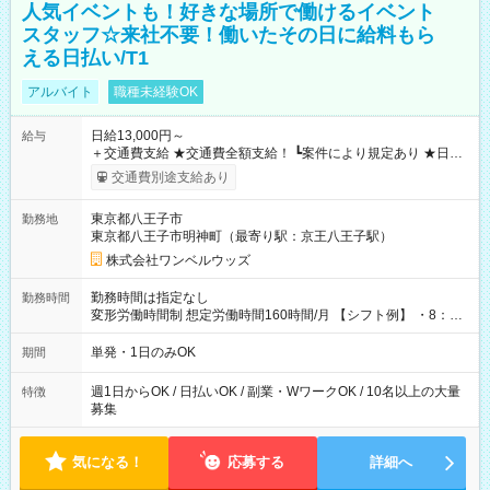
人気イベントも！好きな場所で働けるイベント
スタッフ☆来社不要！働いたその日に給料もら
える日払い/T1
アルバイト
職種未経験OK
日給13,000円～
給与
＋交通費支給 ★交通費全額支給！ ┗案件により規定あり ★日払
いOK！（規定あり） ┗働いたその日に現金GET♪ お仕事後はコ
交通費別途支給あり
ンビニATMから 日払い分を引き落とせます！ 【試用期間】試
用期間なし
東京都八王子市
勤務地
東京都八王子市明神町（最寄り駅：京王八王子駅）
株式会社ワンベルウッズ
勤務時間は指定なし
勤務時間
変形労働時間制 想定労働時間160時間/月 【シフト例】 ・8：00
～21：00
単発・1日のみOK
期間
週1日からOK / 日払いOK / 副業・WワークOK / 10名以上の大量
特徴
募集
気になる！
応募する
詳細へ