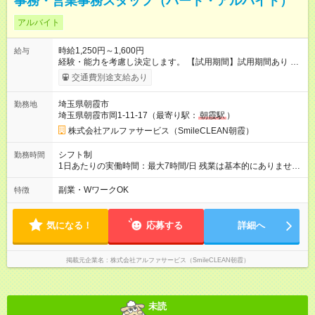
事務・営業事務スタッフ（パート・アルバイト）
アルバイト
時給1,250円～1,600円
給与
経験・能力を考慮し決定します。 【試用期間】試用期間あり 試
用期間の長さ：3ヶ月 雇用形態、給与は本採用時と同じです。
交通費別途支給あり
埼玉県朝霞市
勤務地
埼玉県朝霞市岡1-11-17（最寄り駅：
朝霞駅
）
株式会社アルファサービス（SmileCLEAN朝霞）
シフト制
勤務時間
1日あたりの実働時間：最大7時間/日 残業は基本的にありませ
ん。 土日祝は休み。
副業・WワークOK
特徴
気になる！
応募する
詳細へ
掲載元企業名
株式会社アルファサービス（SmileCLEAN朝霞）
未読