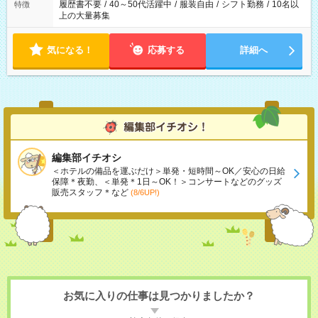
履歴書不要
/
40～50代活躍中
/
服装自由
/
シフト勤務
/
10名以
特徴
上の大量募集
気になる！
応募する
詳細へ
編集部イチオシ
＜ホテルの備品を運ぶだけ＞単発・短時間～OK／安心の日給
保障＊夜勤、＜単発＊1日～OK！＞コンサートなどのグッズ
販売スタッフ＊など
(8/6UP!)
お気に入りの仕事は見つかりましたか？