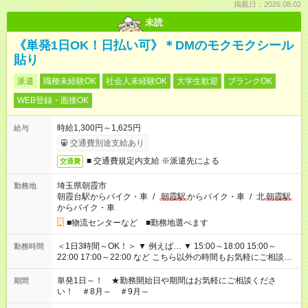
掲載日：2026.08.02
未読
《単発1日OK！日払い可》＊DMのモクモクシール
貼り
派遣
職種未経験OK
社会人未経験OK
大学生歓迎
ブランクOK
WEB登録・面接OK
時給1,300円～1,625円
給与
交通費別途支給あり
■ 交通費規定内支給 ※派遣先による
交通費
埼玉県朝霞市
勤務地
朝霞台駅からバイク・車
/
朝霞駅
からバイク・車
/
北
朝霞駅
からバイク・車
■物流センターなど ■勤務地選べます
＜1日3時間～OK！＞ ▼ 例えば… ▼ 15:00～18:00 15:00～
勤務時間
22:00 17:00～22:00 など こちら以外の時間もお気軽にご相談く
ださい！
単発1日～！ ★勤務開始日や期間はお気軽にご相談くださ
期間
い！ ＃8月～ ＃9月～