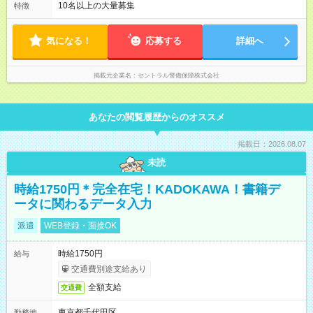
20：00（休憩2時間） ◎夜勤／20：00～翌09：00（休憩1時
10名以上の大量募集
特徴
間） ＜24時間勤務＞ ◎09：00～翌09：00（休憩8時間）
気になる！
応募する
詳細へ
掲載元企業名
セントラル警備保障株式会社
あなたの閲覧履歴からのオススメ
掲載日：2026.08.07
未読
時給1750円＊完全在宅！KADOKAWA！書籍デ
ータに関わるデータ入力
派遣
WEB登録・面接OK
時給1750円
給与
交通費別途支給あり
全額支給
交通費
東京都千代田区
勤務地