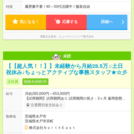
履歴書不要
/
40～50代活躍中
/
服装自由
特徴
気になる！
応募する
詳細へ
掲載元企業名
ヒューマンリソシア株式会社
未読
【【超人気！！】】未経験から月給28.5万♫土日
祝休み♪ちょっとアクティブな事務スタッフ★☆彡
正社員
職種未経験OK
月給285,000円～453,000円
給与
【試用期間】試用期間あり 試用期間の長さ：3ヶ月 雇用形態、
給与は本採用時と同じです。
交通費別途支給あり
茨城県水戸市
勤務地
茨城県水戸市宮町
株式会社ＮｏｒｔｈＥａｓｔ