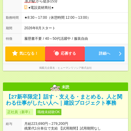
水戸駅
から徒歩15分
●電設資材商社●
★8:30～17:00（休憩時間 12:00～13:00）
勤務時間
2026年8月スタート
期間
履歴書不要
/
40～50代活躍中
/
服装自由
特徴
気になる！
応募する
詳細へ
掲載元企業名
ヒューマンリソシア株式会社
未読
【27新卒限定】話す・支える・まとめる。人と関
わる仕事がしたい人へ｜建設プロジェクト事務
正社員（新卒）
職種未経験OK
月給223,690円～279,200円
給与
残業代1分単位で支給 【試用期間】試用期間なし