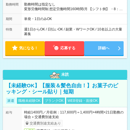
勤務時間は指定なし
勤務時間
変形労働時間制 想定労働時間160時間/月 【シフト例】 ・8：00
～21：00
単発・1日のみOK
期間
週1日からOK / 日払いOK / 副業・WワークOK / 10名以上の大量
特徴
募集
気になる！
応募する
詳細へ
未読
【未経験OK】【服装＆髪色自由！】お菓子のピ
ッキング・シール貼り｜短期
派遣
職種未経験OK
ブランクOK
WEB登録・面接OK
時給1400円／月収例：117,600円＝1,400円×4時間×21日勤務の
給与
場合＋交通費別途支給
交通費別途支給あり