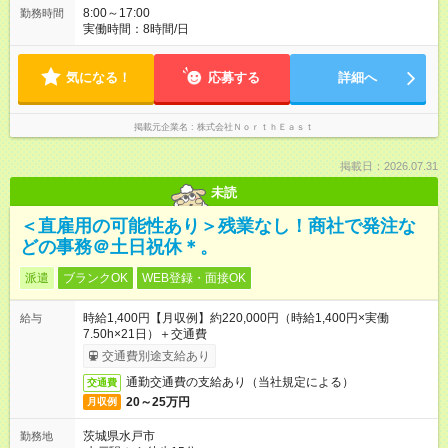
8:00～17:00
勤務時間
実働時間：8時間/日
気になる！
応募する
詳細へ
掲載元企業名
株式会社ＮｏｒｔｈＥａｓｔ
掲載日：2026.07.31
未読
＜直雇用の可能性あり＞残業なし！商社で発注な
どの事務＠土日祝休＊。
派遣
ブランクOK
WEB登録・面接OK
時給1,400円【月収例】約220,000円（時給1,400円×実働
給与
7.50h×21日）＋交通費
交通費別途支給あり
通勤交通費の支給あり（当社規定による）
交通費
20～25万円
月収例
茨城県水戸市
勤務地