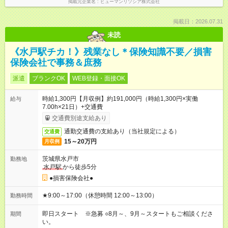
掲載元企業名
ヒューマンリソシア株式会社
掲載日：2026.07.31
未読
《水戸駅チカ！》残業なし＊保険知識不要／損害
保険会社で事務＆庶務
派遣
ブランクOK
WEB登録・面接OK
時給1,300円【月収例】約191,000円（時給1,300円×実働
給与
7.00h×21日）+交通費
交通費別途支給あり
通勤交通費の支給あり（当社規定による）
交通費
15～20万円
月収例
茨城県水戸市
勤務地
水戸駅
から徒歩5分
●損害保険会社●
★9:00～17:00（休憩時間 12:00～13:00）
勤務時間
即日スタート ※急募 ○8月～、9月～スタートもご相談くださ
期間
い。