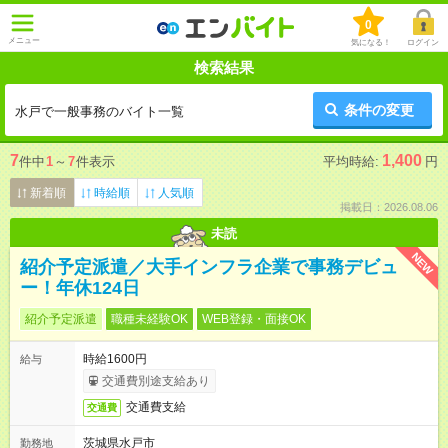
0
メニュー
気になる！
ログイン
検索結果
条件の変更
水戸で一般事務のバイト一覧
7
1,400
件中
1
～
7
件表示
平均時給:
円
新着順
時給順
人気順
掲載日：2026.08.06
未読
NEW
紹介予定派遣／大手インフラ企業で事務デビュ
ー！年休124日
紹介予定派遣
職種未経験OK
WEB登録・面接OK
時給1600円
給与
交通費別途支給あり
交通費支給
交通費
茨城県水戸市
勤務地