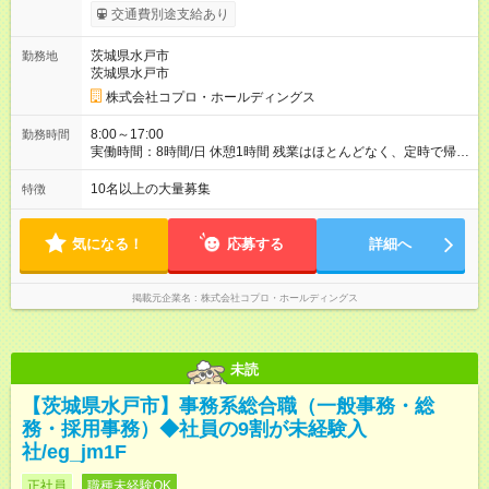
交通費別途支給あり
茨城県水戸市
勤務地
茨城県水戸市
株式会社コプロ・ホールディングス
8:00～17:00
勤務時間
実働時間：8時間/日 休憩1時間 残業はほとんどなく、定時で帰れ
る日が多い働き方です。 毎日の業務は進捗管理や事務が中心な
ので、 「今日やるべき仕事」が終われば、自然と区切りをつけ
10名以上の大量募集
特徴
やすいのが特長。 突発的な対応も少なく、無理をさせない働き
方を大切にしています。
気になる！
応募する
詳細へ
掲載元企業名
株式会社コプロ・ホールディングス
未読
【茨城県水戸市】事務系総合職（一般事務・総
務・採用事務）◆社員の9割が未経験入
社/eg_jm1F
正社員
職種未経験OK