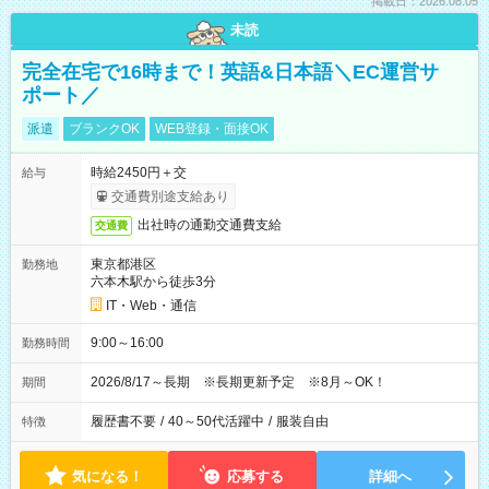
掲載日：2026.08.05
未読
完全在宅で16時まで！英語&日本語＼EC運営サ
ポート／
派遣
ブランクOK
WEB登録・面接OK
時給2450円＋交
給与
交通費別途支給あり
出社時の通勤交通費支給
交通費
東京都港区
勤務地
六本木駅から徒歩3分
IT・Web・通信
9:00～16:00
勤務時間
2026/8/17～長期 ※長期更新予定 ※8月～OK！
期間
履歴書不要
/
40～50代活躍中
/
服装自由
特徴
気になる！
応募する
詳細へ