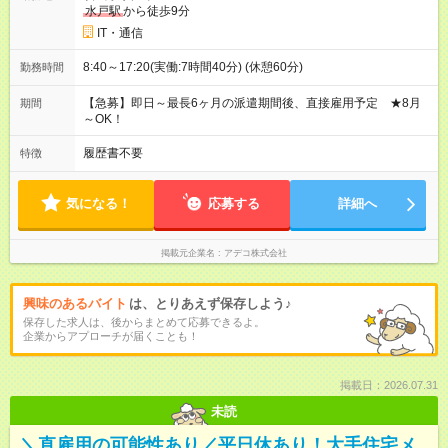
水戸駅
から徒歩9分
IT・通信
8:40～17:20(実働:7時間40分) (休憩60分)
勤務時間
【急募】即日～最長6ヶ月の派遣期間後、直接雇用予定 ★8月
期間
～OK！
履歴書不要
特徴
気になる！
応募する
詳細へ
掲載元企業名
アデコ株式会社
興味のあるバイト
は、とりあえず保存しよう♪
保存した求人は、後からまとめて応募できるよ。
企業からアプローチが届くことも！
掲載日：2026.07.31
未読
＼直雇用の可能性あり／平日休あり！大手住宅メ