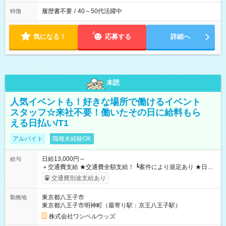
履歴書不要
/
40～50代活躍中
特徴
気になる！
応募する
詳細へ
未読
人気イベントも！好きな場所で働けるイベント
スタッフ☆来社不要！働いたその日に給料もら
える日払い/T1
アルバイト
職種未経験OK
日給13,000円～
給与
＋交通費支給 ★交通費全額支給！ ┗案件により規定あり ★日払
いOK！（規定あり） ┗働いたその日に現金GET♪ お仕事後はコ
交通費別途支給あり
ンビニATMから 日払い分を引き落とせます！ 【試用期間】試
用期間なし
東京都八王子市
勤務地
東京都八王子市明神町（最寄り駅：京王八王子駅）
株式会社ワンベルウッズ