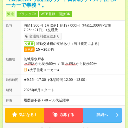
ーカーで事務＊。
派遣
ブランクOK
WEB登録・面接OK
時給1,300円【月収例】約197,000円（時給1,300円×実働
給与
7.25h×21日）+交通費
交通費別途支給あり
通勤交通費の支給あり（当社規定による）
交通費
15～20万円
月収例
茨城県水戸市
勤務地
水戸駅
から徒歩60分
/
東
水戸駅
から徒歩60分
●大手住宅メーカー●
★9:15～17:30（休憩時間 12:00～13:00）
勤務時間
2026年8月スタート
期間
履歴書不要
/
40～50代活躍中
特徴
気になる！
応募する
詳細へ