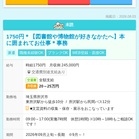
掲載日：2026.08.03
未読
1750円＊【図書館や博物館が好きなかたへ】本
に囲まれてお仕事＊事務
派遣
職種未経験OK
ブランクOK
WEB登録・面接OK
時給1750円 月収例 245,000円
給与
交通費別途支給あり
全額支給
交通費
20～25万円
月収例
埼玉県所沢市
勤務地
東所沢駅から徒歩10分
/
所沢駅から民間バス12分
■文芸資料の収集・保存・展示をおこなっています
09:00～17:00(実働7時間 休憩1時間) ※10時～18時もご相談OK
勤務時間
です！
2026年09月上旬～長期 ※9月～！
期間