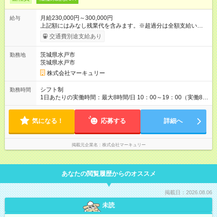
月給230,000円～300,000円
給与
上記額にはみなし残業代を含みます。※超過分は全額支給いたし
ます。 みなし残業代 15,928円／月 みなし残業時間 10時間／月
交通費別途支給あり
※給与額は能力やスキルを考慮し、当社規定により決定します。
【試用期間】試用期間あり 試用期間の長さ：3ヶ月 雇用形態、
茨城県水戸市
勤務地
給与は本採用時と同じです。
茨城県水戸市
株式会社マーキュリー
シフト制
勤務時間
1日あたりの実働時間：最大8時間/日 10：00～19：00（実働8時
間） ※勤務地により、異なる場合あり
気になる！
応募する
詳細へ
掲載元企業名
株式会社マーキュリー
あなたの閲覧履歴からのオススメ
掲載日：2026.08.06
未読