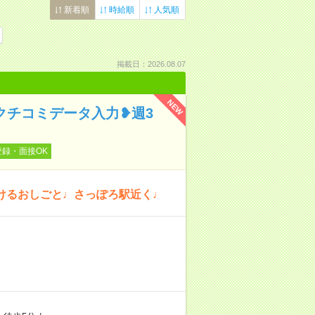
新着順
時給順
人気順
掲載日：2026.08.07
NEW
クチコミデータ入力❥週3
登録・面接OK
けるおしごと♩さっぽろ駅近く♩