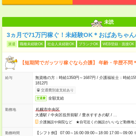
未読
3ヵ月で71万円稼ぐ！未経験OK＊おばあちゃ
派遣
職種未経験OK
社会人未経験OK
ブランクOK
WEB登録・面接OK
【短期間でガッツリ稼ぐなら介護】 年齢・学歴不問＊
無資格の方：時給1350円～1687円 / 介護福祉士：時給155
給与
1812円
交通費別途支給あり
全額支給
交通費
札幌市中央区
勤務地
大通駅
/
中央区役所前駅
/
豊水すすきの駅
/
…
介護施設や病院など ★自宅近くの施設がいいなど勤務地
【シフト例】 07:00～16:00 09:00～18:00 17:00
勤務時間