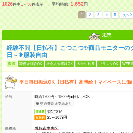
1,652
1026
平均時給:
円
件中
1
～
50
件表示
1
2
3
4
5
次へ
未読
経験不問【日払有】こつこつ✨商品モニターの
日～❥服装自由
派遣
職種未経験OK
社会人未経験OK
大学生歓迎
ブランクOK
WEB
平日毎日振込OK【日払有】高時給！マイペースに働
時給1700円～1800円■日払いOK
給与
交通費別途支給あり
規定支給
交通費
25～30万円
月収例
札幌市中央区
勤務地