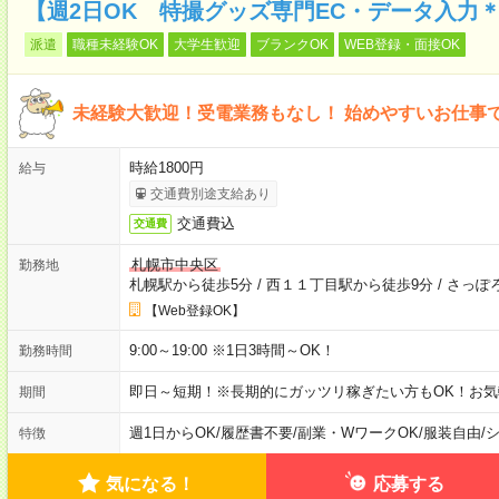
【週2日OK 特撮グッズ専門EC・データ入力
派遣
職種未経験OK
大学生歓迎
ブランクOK
WEB登録・面接OK
未経験大歓迎！受電業務もなし！ 始めやすいお仕事
時給1800円
給与
交通費別途支給あり
交通費込
交通費
札幌市中央区
勤務地
札幌駅から徒歩5分
/
西１１丁目駅から徒歩9分
/
さっぽ
【Web登録OK】
9:00～19:00 ※1日3時間～OK！
勤務時間
即日～短期！※長期的にガッツリ稼ぎたい方もOK！お
期間
週1日からOK
/
履歴書不要
/
副業・WワークOK
/
服装自由
/
特徴
気になる！
応募する