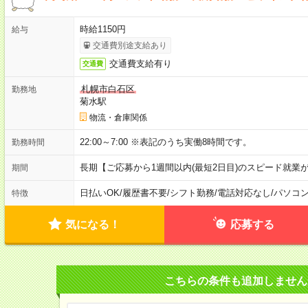
時給1150円
給与
交通費別途支給あり
交通費支給有り
交通費
札幌市白石区
勤務地
菊水駅
物流・倉庫関係
22:00～7:00 ※表記のうち実働8時間です。
勤務時間
長期【ご応募から1週間以内(最短2日目)のスピード就業
期間
日払いOK
/
履歴書不要
/
シフト勤務
/
電話対応なし
/
パソコ
特徴
気になる！
応募する
こちらの条件も追加しません