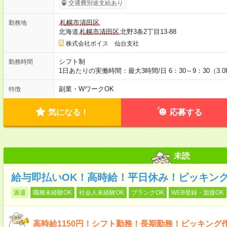
交通費別途支給あり
札幌市清田区
勤務地
北海道
札幌市清田区
北野3条2丁目13-88
株式会社ボイス 仙台支社
シフト制
勤務時間
1日あたりの実働時間：最大3時間/日 6：30～9：30（3.
副業・WワークOK
特徴
気になる！
応募する
未読
給与即払いOK！高時給！平日休み！ピッキン
派遣
職種未経験OK
社会人未経験OK
ブランクOK
WEB登録・面接OK
高時給1150円！シフト勤務！長期勤務！ピッキング