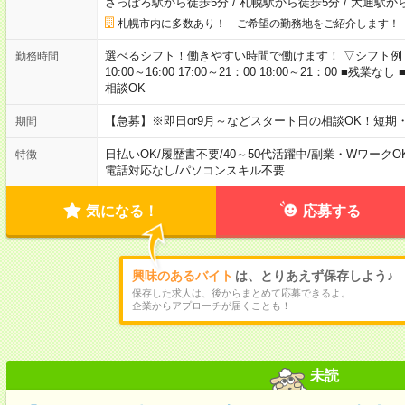
さっぽろ駅から徒歩5分
/
札幌駅から徒歩5分
/
大通駅か
札幌市内に多数あり！ ご希望の勤務地をご紹介します！
選べるシフト！働きやすい時間で働けます！ ▽シフト例 9:00～18:
勤務時間
10:00～16:00 17:00～21：00 18:00～21：00 ■
相談OK
【急募】※即日or9月～などスタート日の相談OK！短
期間
日払いOK
/
履歴書不要
/
40～50代活躍中
/
副業・WワークO
特徴
電話対応なし
/
パソコンスキル不要
気になる！
応募する
興味のあるバイト
は、とりあえず保存しよう♪
保存した求人は、後からまとめて応募できるよ。
企業からアプローチが届くことも！
未読