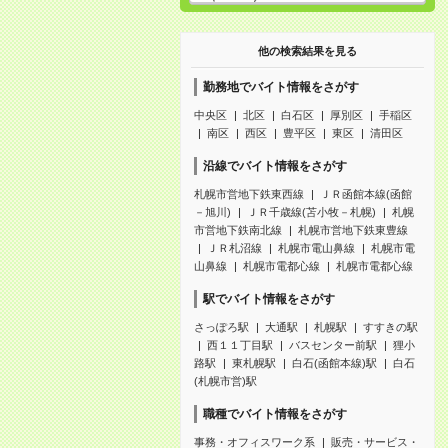
他の検索結果を見る
勤務地でバイト情報をさがす
中央区
北区
白石区
厚別区
手稲区
南区
西区
豊平区
東区
清田区
沿線でバイト情報をさがす
札幌市営地下鉄東西線
ＪＲ函館本線(函館
－旭川)
ＪＲ千歳線(苫小牧－札幌)
札幌
市営地下鉄南北線
札幌市営地下鉄東豊線
ＪＲ札沼線
札幌市電山鼻線
札幌市電
山鼻線
札幌市電都心線
札幌市電都心線
駅でバイト情報をさがす
さっぽろ駅
大通駅
札幌駅
すすきの駅
西１１丁目駅
バスセンター前駅
狸小
路駅
東札幌駅
白石(函館本線)駅
白石
(札幌市営)駅
職種でバイト情報をさがす
事務・オフィスワーク系
販売・サービス・