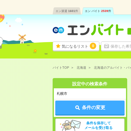
エン派遣
1601
件
エン バイト
2539
件
0
気になるリスト
保存した希
バイトTOP
北海道
北海道のアルバイト・バ
設定中の検索条件
札幌市
条件の変更
条件を保存して
メールを受け取る