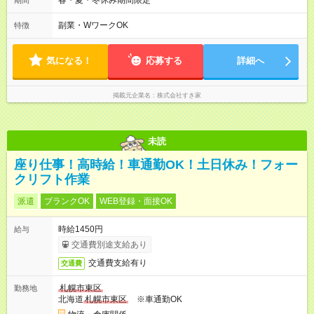
春・夏・冬休み期間限定
期間
本は固定シフトですが家庭の都合などイレギュラーには対応し
ます♪
副業・WワークOK
特徴
気になる！
応募する
詳細へ
掲載元企業名
株式会社すき家
未読
座り仕事！高時給！車通勤OK！土日休み！フォー
クリフト作業
派遣
ブランクOK
WEB登録・面接OK
時給1450円
給与
交通費別途支給あり
交通費支給有り
交通費
札幌市東区
勤務地
北海道
札幌市東区
※車通勤OK