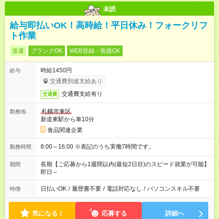
未読
給与即払いOK！高時給！平日休み！フォークリフ
ト作業
派遣
ブランクOK
WEB登録・面接OK
時給1450円
給与
交通費別途支給あり
交通費支給有り
交通費
札幌市東区
勤務地
新道東駅から車10分
食品関連企業
8:00～16:00 ※表記のうち実働7時間です。
勤務時間
長期【ご応募から1週間以内(最短2日目)のスピード就業が可能】
期間
即日～
日払いOK
/
履歴書不要
/
電話対応なし
/
パソコンスキル不要
特徴
気になる！
応募する
詳細へ