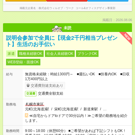
掲載元企業名
株式会社ウィルオブ・ワーク コール&オフィスデザイン事業部
掲載日：2026.08.06
未読
NEW
説明会参加で全員に【現金2千円相当プレゼン
ト】生活のお手伝い
派遣
職種未経験OK
社会人未経験OK
ブランクOK
WEB登録・面接OK
無資格未経験：時給1300円～ ■週払いOK ■扶養内OK ■日収
給与
1万400円以上
交通費別途支給あり
交通費全額支給
交通費
札幌市東区
勤務地
元町(北海道)駅
/
栄町(北海道)駅
/
新道東駅
/
…
≪自宅からドアtoドアで30分以内！≫ご希望の勤務地を紹介
します。
9:00～18:00（休憩60分） ■ご希望があれば下記シフトもOK！
勤務時間