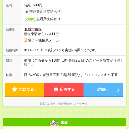
時給1600円
給与
交通費別途支給あり
交通費支給有り
交通費
札幌市東区
勤務地
新道東駅からバス11分
電子・機械系メーカー
8:30～17:10 ※表記のうち実働7時間50分です。
勤務時間
長期【ご応募から1週間以内(最短2日目)のスピード就業が可能】
期間
即日～
日払いOK
/
履歴書不要
/
電話対応なし
/
パソコンスキル不要
特徴
気になる！
応募する
詳細へ
掲載元企業名
株式会社テクノ・サービス
未読