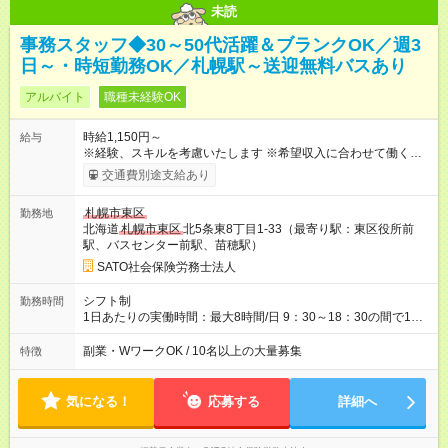
未読
事務スタッフ◆30～50代活躍＆ブランクOK／週3
日～・時短勤務OK／札幌駅～送迎無料バスあり
アルバイト
職種未経験OK
時給1,150円～
給与
※経験、スキルを考慮いたします ※希望収入に合わせて働くこと
ができます。 ◇月92，000円 （時給1，150円、1日5時間、週4
交通費別途支給あり
日勤務の場合） ◇月161，000円 （時給1，150円、1日7時間、
週5日勤務の場合） 【試用期間】試用期間なし
札幌市東区
勤務地
北海道
札幌市東区
北5条東8丁目1-33（最寄り駅：東区役所前
駅、バスセンター前駅、苗穂駅）
SATO社会保険労務士法人
シフト制
勤務時間
1日あたりの実働時間：最大8時間/日 9：30～18：30の間で1日5
～8時間（週15時間～40時間以内）、週3日～OK！ ※30分単位
で選択可。途中変更可。 ＜選べる勤務シフト例＞ 下記以外も可
副業・WワークOK / 10名以上の大量募集
特徴
能です 9：30～15：30（休憩60分） 9：30～18：30 (休憩60
分） 10：00～14：00（休憩無） 13：00～18：00（休憩無）
等
気になる！
応募する
詳細へ