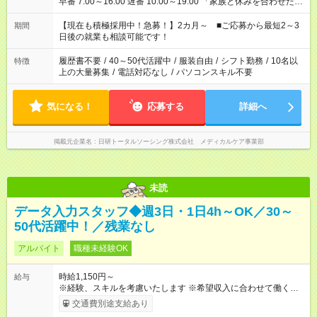
早番 7:00～16:00 遅番 10:00～19:00 「家族と休みを合わせた
い」 「余裕を持って夕飯の準備がしたい」 「できれば残業はし
たくない」 など、ご希望を教えてくださいね。 ※Wワーク希望
【現在も積極採用中！急募！】2カ月～ ■ご応募から最短2～3
期間
の方へ 今ご覧のお仕事で希望する勤務時間と、もう1つのお仕事
日後の就業も相談可能です！
の勤務時間。 合計で週40時間を超える場合は応募できません。
履歴書不要
/
40～50代活躍中
/
服装自由
/
シフト勤務
/
10名以
特徴
上の大量募集
/
電話対応なし
/
パソコンスキル不要
気になる！
応募する
詳細へ
掲載元企業名
日研トータルソーシング株式会社 メディカルケア事業部
未読
データ入力スタッフ◆週3日・1日4h～OK／30～
50代活躍中！／残業なし
アルバイト
職種未経験OK
時給1,150円～
給与
※経験、スキルを考慮いたします ※希望収入に合わせて働くこと
ができます。 ◇月87，200円 （時給1，090円、1日5時間、週4
交通費別途支給あり
日勤務の場合） ◇月152，600円 （時給1，090円、1日7時間、