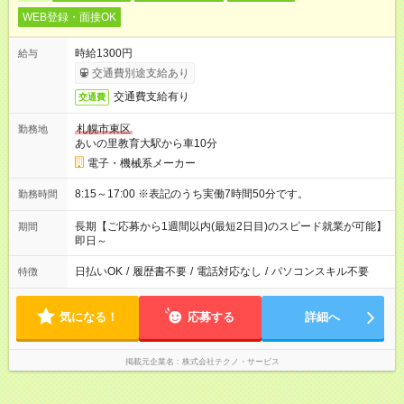
WEB登録・面接OK
時給1300円
給与
交通費別途支給あり
交通費支給有り
交通費
札幌市東区
勤務地
あいの里教育大駅から車10分
電子・機械系メーカー
8:15～17:00 ※表記のうち実働7時間50分です。
勤務時間
長期【ご応募から1週間以内(最短2日目)のスピード就業が可能】
期間
即日～
日払いOK
/
履歴書不要
/
電話対応なし
/
パソコンスキル不要
特徴
気になる！
応募する
詳細へ
掲載元企業名
株式会社テクノ・サービス