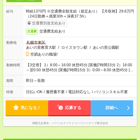
時給1370円 ※交通費全額支給（規定あり） 【月収例】29.6万円
給与
（24日勤務＋残業30h＋深夜37.5h）
交通費別途支給あり
交通費支給あり
交通費
札幌市東区
勤務地
あいの里教育大駅
/
ロイズタウン駅
/
あいの里公園駅
空調ありの職場!
【3交替】 1）8:00～16:00 休憩45分 [実働]7時間15分 2）16:00
勤務時間
～翌0:00 休憩45分 [実働]7時間15分 3）0:00～8:00 休憩45分 [実
働]7時間15分
即日～長期
期間
日払いOK
/
履歴書不要
/
電話対応なし
/
パソコンスキル不要
特徴
気になる！
応募する
詳細へ
掲載元企業名
パーソルファクトリーパートナーズ株式会社