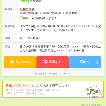
全額支給
交通費
札幌市東区
勤務地
元町(北海道)駅
/
栄町(北海道)駅
/
新道東駅
/
…
病院 ★勤務地選べます！
【シフト例】 07:00～16:00 09:00～18:00 17:00～09:00 ※ 上記
勤務時間
は一例です！その他シフトもご相談ください！
即日～2ヶ月以上
期間
日払いOK
/
履歴書不要
/
40～50代活躍中
/
シフト勤務
/
10名以
特徴
上の大量募集
/
電話対応なし
/
パソコンスキル不要
気になる！
応募する
詳細へ
掲載元企業名
株式会社ニッソーネット
興味のあるバイト
は、とりあえず保存しよう♪
保存した求人は、後からまとめて応募できるよ。
企業からアプローチが届くことも！
掲載日：2026.08.07