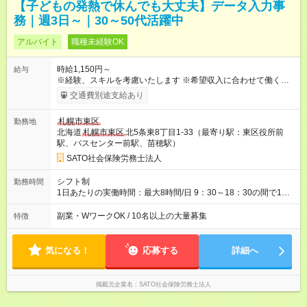
【子どもの発熱で休んでも大丈夫】データ入力事
務｜週3日～｜30～50代活躍中
アルバイト
職種未経験OK
時給1,150円～
給与
※経験、スキルを考慮いたします ※希望収入に合わせて働くこと
ができます。 ◇月92，000円 （時給1，150円、1日5時間、週4
交通費別途支給あり
日勤務の場合） ◇月161，000円 （時給1，150円、1日7時間、
週5日勤務の場合） 【試用期間】試用期間なし
札幌市東区
勤務地
北海道
札幌市東区
北5条東8丁目1-33（最寄り駅：東区役所前
駅、バスセンター前駅、苗穂駅）
SATO社会保険労務士法人
シフト制
勤務時間
1日あたりの実働時間：最大8時間/日 9：30～18：30の間で1日5
～8時間（週15時間～40時間以内）、週3日～OK！ ※30分単位
で選択可。途中変更可。 ＜選べる勤務シフト例＞ 下記以外も可
副業・WワークOK / 10名以上の大量募集
特徴
能です 9：30～15：30（休憩60分） 9：30～18：30 (休憩60
分） 10：00～14：00（休憩無） 13：00～18：00（休憩無）
等
気になる！
応募する
詳細へ
掲載元企業名
SATO社会保険労務士法人