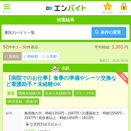
0
メニュー
気になる！
ログイン
検索結果
条件の変更
東区のバイト一覧
92
1,301
件中
1
～
50
件表示
平均時給:
円
新着順
時給順
人気順
掲載日：2026.08.08
未読
NEW
【病院でのお仕事】食事の準備やシーツ交換な
ど看護助手＊未経験OK
派遣
職種未経験OK
社会人未経験OK
ブランクOK
WEB登録・面接OK
無資格の方：時給1350円～1687円 / 介護福祉士：時給1550円～
給与
1937円 / 初任者以上：時給1450円～1812円
交通費別途支給あり