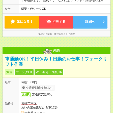
トを組みます。 拠点・サービスによりシフト・勤務時間は異な
ります。 ＜シフト例＞ 早番：7:30～16:30 日勤：9:00～18:00
遅番：10:30～19:30 夜勤：16:30～翌9:30 ※上記は一例です。
副業・WワークOK
特徴
※勤務日数や時間帯はご相談ください。 平均労働時間：1週間あ
たり40時間 【0:00～24:00】の間でシフトを組みます。 拠点・
サービスによりシフト・勤務時間は異なります。 ＜シフト例＞
気になる！
応募する
詳細へ
早番：7:30～16:30 日勤：9:00～18:00 遅番：10:30～19:30 夜
勤：16:30～翌9:30 ※上記は一例です。 ※勤務日数や時間帯はご
相談ください。
掲載元企業名
株式会社ニチイ学館
未読
車通勤OK！平日休み！日勤のお仕事！フォークリ
フト作業
派遣
ブランクOK
WEB登録・面接OK
時給1500円
給与
交通費別途支給あり
交通費支給有り
交通費
札幌市東区
勤務地
あいの里公園駅から車12分