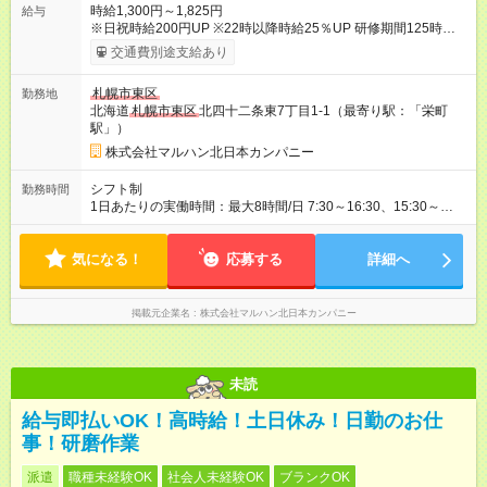
時給1,300円～1,825円
給与
※日祝時給200円UP ※22時以降時給25％UP 研修期間125時間
(最大250時間)達成月度までは、時給1200円 仕事に慣れたら、
交通費別途支給あり
時給1300円！ 【試用期間】試用期間なし
札幌市東区
勤務地
北海道
札幌市東区
北四十二条東7丁目1-1（最寄り駅：「栄町
駅」）
株式会社マルハン北日本カンパニー
シフト制
勤務時間
1日あたりの実働時間：最大8時間/日 7:30～16:30、15:30～
24:30 実働1日4時間 ・最低勤務日数：週2日 ★フリーター・学
生・既婚者・未経験者歓迎！ ★土日勤務できる方歓迎 ※1日の実
気になる！
働は8時間以内です。
応募する
詳細へ
掲載元企業名
株式会社マルハン北日本カンパニー
未読
給与即払いOK！高時給！土日休み！日勤のお仕
事！研磨作業
派遣
職種未経験OK
社会人未経験OK
ブランクOK