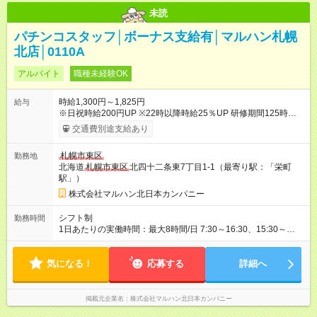
未読
パチンコスタッフ│ボーナス支給有│マルハン札幌
北店│0110A
アルバイト
職種未経験OK
時給1,300円～1,825円
給与
※日祝時給200円UP ※22時以降時給25％UP 研修期間125時間
(最大250時間)達成月度までは、時給1200円 仕事に慣れたら、
交通費別途支給あり
時給1300円！ 【試用期間】試用期間なし
札幌市東区
勤務地
北海道
札幌市東区
北四十二条東7丁目1-1（最寄り駅：「栄町
駅」）
株式会社マルハン北日本カンパニー
シフト制
勤務時間
1日あたりの実働時間：最大8時間/日 7:30～16:30、15:30～
24:30 実働1日4時間 ・最低勤務日数：週2日 ★フリーター・学
生・既婚者・未経験者歓迎！ ★土日勤務できる方歓迎 ※1日の実
気になる！
働は8時間以内です。
応募する
詳細へ
掲載元企業名
株式会社マルハン北日本カンパニー