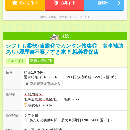
気になる！
応募する
詳細へ
掲載元企業名
株式会社テクノ・サービス
未読
シフトも柔軟♪自動化でカンタン接客◎！食事補助
あり♪履歴書不要／すき家 札幌美香保店
アルバイト
職種未経験OK
時給1,075円～
給与
通常時給（5時～22時）：1200円 深夜時給（22時～翌5時）：
1500円 高校生時給：1075円 【特別手当】早朝手当（5：00-9：
交通費別途支給あり
00）時給+150円 【試用期間】試用期間あり 試用期間の長さ：1
ヶ月 雇用形態、給与は本採用時と同じです。 試用期間の実態は
札幌市東区
勤務地
30日（※条件変更なし）ですが、切り上げで一ヶ月とさせてい
北海道
札幌市東区
北二十条東8-3-5
ただきます。 研修制度あり：15時間(研修中も同時給）
株式会社すき家
シフト制
勤務時間
1日あたりの実働時間：最大8時間/日 0:00-24:00 週2日～・1日
2h～OK ＜シフト例＞ 〇朝帯 5:00-9:00 〇昼帯 9:00-14:00 〇午
後帯 14:00-18:00 〇夜帯 18:00-22:00 〇深夜帯 22:00-翌5:00 基