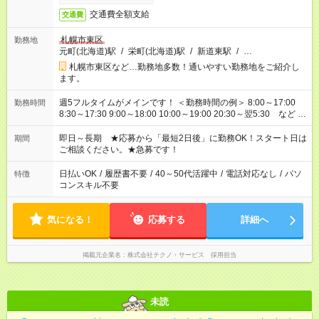
交通費全額支給
交通費
札幌市東区
勤務地
元町(北海道)駅
/
栄町(北海道)駅
/
新道東駅
/
…
札幌市東区など…勤務地多数！通いやすい勤務地をご紹介し
ます。
週5フルタイムがメインです！ ＜勤務時間の例＞ 8:00～17:00
勤務時間
8:30～17:30 9:00～18:00 10:00～19:00 20:30～翌5:30 など ★
その他にも勤務時間多数！ 日勤のみ、残業なし、交替制など
ご希望を教えてください！
即日～長期 ★応募から「最短2日後」に勤務OK！スタート日は
期間
ご相談ください。★急募です！
日払いOK
/
履歴書不要
/
40～50代活躍中
/
電話対応なし
/
パソ
特徴
コンスキル不要
気になる！
応募する
詳細へ
掲載元企業名
株式会社テクノ・サービス 採用担当
未読