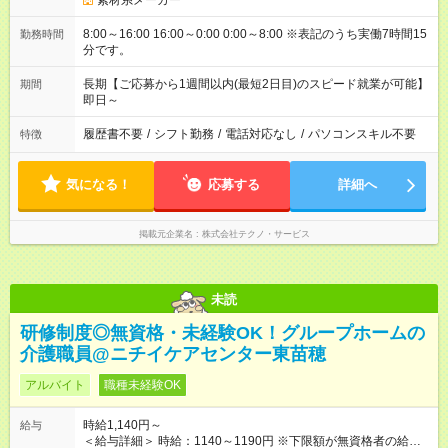
素材系メーカー
8:00～16:00 16:00～0:00 0:00～8:00 ※表記のうち実働7時間15
勤務時間
分です。
長期【ご応募から1週間以内(最短2日目)のスピード就業が可能】
期間
即日～
履歴書不要
/
シフト勤務
/
電話対応なし
/
パソコンスキル不要
特徴
気になる！
応募する
詳細へ
掲載元企業名
株式会社テクノ・サービス
未読
研修制度◎無資格・未経験OK！グループホームの
介護職員@ニチイケアセンター東苗穂
アルバイト
職種未経験OK
時給1,140円～
給与
＜給与詳細＞ 時給：1140～1190円 ※下限額が無資格者の給与