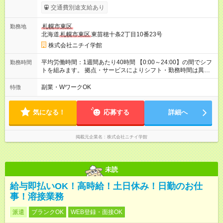
です。 【試用期間】試用期間あり 試用期間の長さ：3ヶ月 雇用
交通費別途支給あり
形態、給与は本採用時と同じです。
札幌市東区
勤務地
北海道
札幌市東区
東苗穂十条2丁目10番23号
株式会社ニチイ学館
平均労働時間：1週間あたり40時間 【0:00～24:00】の間でシフ
勤務時間
トを組みます。 拠点・サービスによりシフト・勤務時間は異な
ります。 ＜シフト例＞ 早番：7:30～16:30 日勤：9:00～18:00
遅番：10:30～19:30 夜勤：16:30～翌9:30 ※上記は一例です。
副業・WワークOK
特徴
※勤務日数や時間帯はご相談ください。 平均労働時間：1週間あ
たり40時間 【0:00～24:00】の間でシフトを組みます。 拠点・
サービスによりシフト・勤務時間は異なります。 ＜シフト例＞
気になる！
応募する
詳細へ
早番：7:30～16:30 日勤：9:00～18:00 遅番：10:30～19:30 夜
勤：16:30～翌9:30 ※上記は一例です。 ※勤務日数や時間帯はご
相談ください。
掲載元企業名
株式会社ニチイ学館
未読
給与即払いOK！高時給！土日休み！日勤のお仕
事！溶接業務
派遣
ブランクOK
WEB登録・面接OK