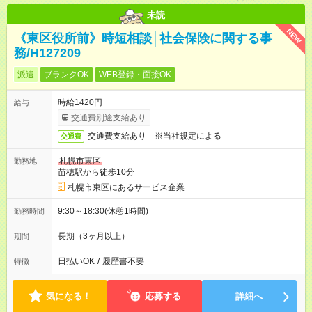
未読
NEW
《東区役所前》時短相談│社会保険に関する事
務/H127209
派遣
ブランクOK
WEB登録・面接OK
時給1420円
給与
交通費別途支給あり
交通費支給あり ※当社規定による
交通費
札幌市東区
勤務地
苗穂駅から徒歩10分
札幌市東区にあるサービス企業
9:30～18:30(休憩1時間)
勤務時間
長期（3ヶ月以上）
期間
日払いOK
/
履歴書不要
特徴
気になる！
応募する
詳細へ