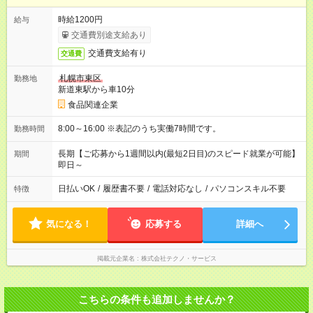
時給1200円
給与
交通費別途支給あり
交通費支給有り
交通費
札幌市東区
勤務地
新道東駅から車10分
食品関連企業
8:00～16:00 ※表記のうち実働7時間です。
勤務時間
長期【ご応募から1週間以内(最短2日目)のスピード就業が可能】
期間
即日～
日払いOK
/
履歴書不要
/
電話対応なし
/
パソコンスキル不要
特徴
気になる！
応募する
詳細へ
掲載元企業名
株式会社テクノ・サービス
こちらの条件も追加しませんか？