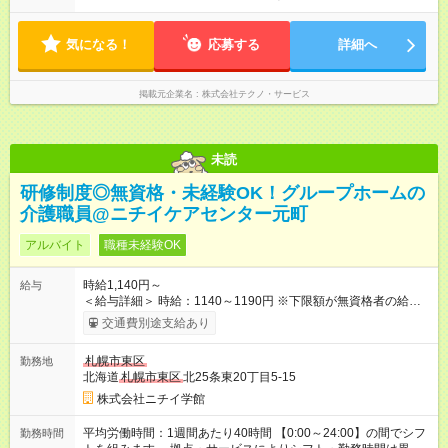
気になる！
応募する
詳細へ
掲載元企業名
株式会社テクノ・サービス
未読
研修制度◎無資格・未経験OK！グループホームの
介護職員@ニチイケアセンター元町
アルバイト
職種未経験OK
時給1,140円～
給与
＜給与詳細＞ 時給：1140～1190円 ※下限額が無資格者の給与
です。 【試用期間】試用期間あり 試用期間の長さ：3ヶ月 雇用
交通費別途支給あり
形態、給与は本採用時と同じです。
札幌市東区
勤務地
北海道
札幌市東区
北25条東20丁目5-15
株式会社ニチイ学館
平均労働時間：1週間あたり40時間 【0:00～24:00】の間でシフ
勤務時間