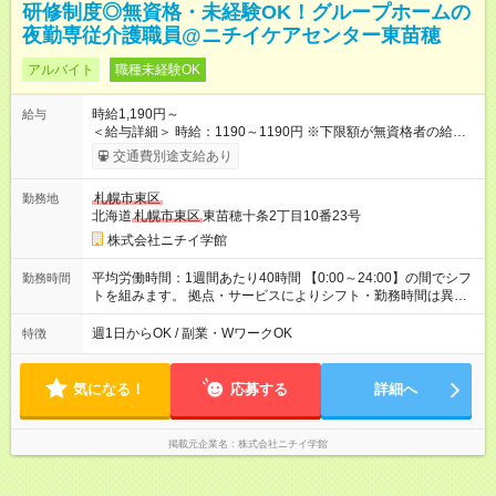
研修制度◎無資格・未経験OK！グループホームの
夜勤専従介護職員@ニチイケアセンター東苗穂
アルバイト
職種未経験OK
時給1,190円～
給与
＜給与詳細＞ 時給：1190～1190円 ※下限額が無資格者の給与
です。 【試用期間】試用期間あり 試用期間の長さ：3ヶ月 雇用
交通費別途支給あり
形態、給与は本採用時と同じです。
札幌市東区
勤務地
北海道
札幌市東区
東苗穂十条2丁目10番23号
株式会社ニチイ学館
平均労働時間：1週間あたり40時間 【0:00～24:00】の間でシフ
勤務時間
トを組みます。 拠点・サービスによりシフト・勤務時間は異な
ります。 ＜シフト例＞ 早番：7:30～16:30 日勤：9:00～18:00
遅番：10:30～19:30 夜勤：16:30～翌9:30 ※上記は一例です。
週1日からOK / 副業・WワークOK
特徴
※勤務日数や時間帯はご相談ください。 平均労働時間：1週間あ
たり40時間 【0:00～24:00】の間でシフトを組みます。 拠点・
サービスによりシフト・勤務時間は異なります。 ＜シフト例＞
気になる！
応募する
詳細へ
早番：7:30～16:30 日勤：9:00～18:00 遅番：10:30～19:30 夜
勤：16:30～翌9:30 ※上記は一例です。 ※勤務日数や時間帯はご
相談ください。
掲載元企業名
株式会社ニチイ学館