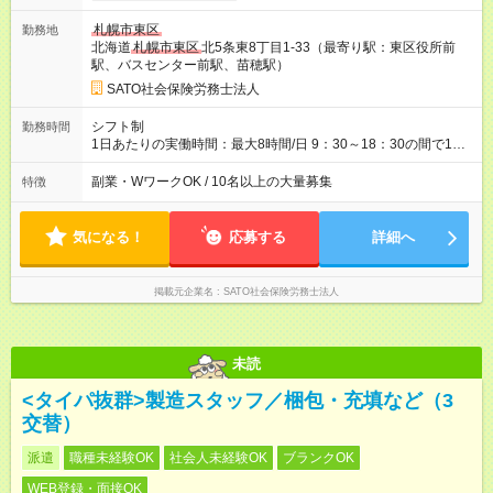
円『＋α』の価値があります！ 時給の金額だけでは測れない「一
札幌市東区
勤務地
生モノの専門スキル」や「家庭と両立できる働きやすさ」も、
北海道
札幌市東区
北5条東8丁目1-33（最寄り駅：東区役所前
私たちがご提供できる大切な価値だと考えています。 ★頑張り
駅、バスセンター前駅、苗穂駅）
はしっかり時給に反映！ できる業務が増えたり、後輩の指導を
したり…といった頑張りや成長は、きちんと評価し、昇給とい
SATO社会保険労務士法人
う形で還元します。（例：入社1年で時給50円UPした先輩
も！） 【収入例】 ◇月収9万2000円（扶養内で働きたいAさん）
シフト制
勤務時間
└時給1150円×1日5時間×週4日勤務 ◇月収18万4000円（フルタ
1日あたりの実働時間：最大8時間/日 9：30～18：30の間で1日5
イムでしっかり稼ぎたいBさん） └時給1150円×1日8時間×週5日
～8時間（週15時間～40時間以内）、週3日～OK！ ※30分単位
勤務 【試用期間】試用期間なし
で選択可。途中変更可。 ＜選べる勤務シフト例＞ 下記以外も可
副業・WワークOK / 10名以上の大量募集
特徴
能です 9：30～15：30（休憩60分） 9：30～18：30 (休憩60
分） 10：00～14：00（休憩無） 13：00～18：00（休憩無）
等
気になる！
応募する
詳細へ
掲載元企業名
SATO社会保険労務士法人
未読
<タイパ抜群>製造スタッフ／梱包・充填など（3
交替）
派遣
職種未経験OK
社会人未経験OK
ブランクOK
WEB登録・面接OK