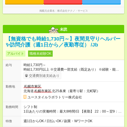
掲載元企業名
株式会社テクノ・サービス
未読
【無資格でも時給1,730円～】夜間見守りヘルパー
✨訪問介護（週1日から／夜勤専従） /Jb
アルバイト
職種未経験OK
時給1,730円～
給与
時給1,730円以上 ※交通費一部支給（既定あり） ※経験・能力を
考慮して決定します 【収入例】 週1回勤務の場合：1,730円×8時
交通費別途支給あり
間×4回=5万5,360円 週3回勤務の場合：1,730円×8時間×12回
=16万6,080円 【試用期間】試用期間あり 試用期間の長さ：2ヶ
札幌市東区
勤務地
月 ※ 雇用形態と給与に、本採用時と異なる部分があります。 雇
北海道
札幌市東区
北25条東（最寄り駅：元町駅）
用形態：本採用時と同じです。 給与：時給 1,510円以上
ユースタイルラボラトリー株式会社
シフト制
勤務時間
1日あたりの実働時間：最大8時間/日 【夜勤】 22：00～翌9：
00 ※週1日～OK ／ 夜勤専従 ＊＊ 勤務時間例 ＊＊ ■22時か
ら翌7時 ■23時から翌8時 ■24時から翌9時 など ※上記の時間
週1日からOK / 日払いOK / 副業・WワークOK
特徴
内で8時間勤務（休憩1時間）ご利用者様により、時間は異なり