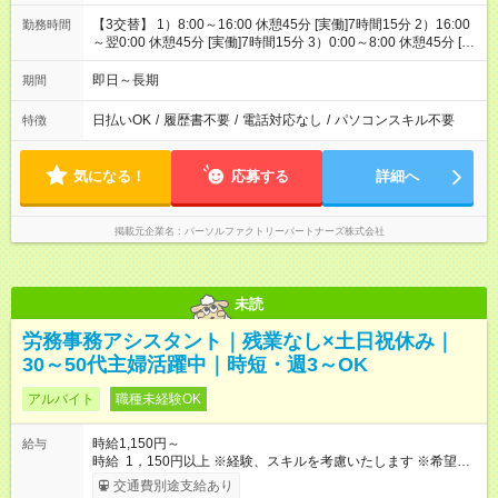
【3交替】 1）8:00～16:00 休憩45分 [実働]7時間15分 2）16:00
勤務時間
～翌0:00 休憩45分 [実働]7時間15分 3）0:00～8:00 休憩45分 [実
働]7時間15分
即日～長期
期間
日払いOK
/
履歴書不要
/
電話対応なし
/
パソコンスキル不要
特徴
気になる！
応募する
詳細へ
掲載元企業名
パーソルファクトリーパートナーズ株式会社
未読
労務事務アシスタント｜残業なし×土日祝休み｜
30～50代主婦活躍中｜時短・週3～OK
アルバイト
職種未経験OK
時給1,150円～
給与
時給 1，150円以上 ※経験、スキルを考慮いたします ※希望収
入に合わせて働くことができます。 【給与・評価制度】 時給
交通費別途支給あり
1，150円～ ＋ 交通費支給（月2万5000円まで） ★時給1，150