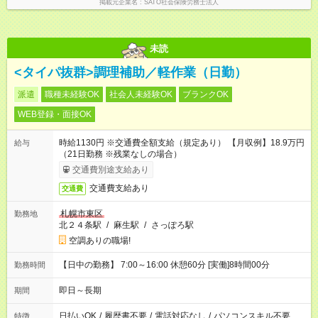
掲載元企業名
SATO社会保険労務士法人
未読
<タイパ抜群>調理補助／軽作業（日勤）
派遣
職種未経験OK
社会人未経験OK
ブランクOK
WEB登録・面接OK
時給1130円 ※交通費全額支給（規定あり） 【月収例】18.9万円
給与
（21日勤務 ※残業なしの場合）
交通費別途支給あり
交通費支給あり
交通費
札幌市東区
勤務地
北２４条駅
/
麻生駅
/
さっぽろ駅
空調ありの職場!
【日中の勤務】 7:00～16:00 休憩60分 [実働]8時間00分
勤務時間
即日～長期
期間
日払いOK
/
履歴書不要
/
電話対応なし
/
パソコンスキル不要
特徴