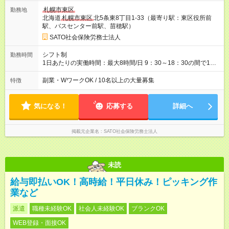
週5日勤務の場合） 【試用期間】試用期間なし
札幌市東区
勤務地
北海道
札幌市東区
北5条東8丁目1-33（最寄り駅：東区役所前
駅、バスセンター前駅、苗穂駅）
SATO社会保険労務士法人
シフト制
勤務時間
1日あたりの実働時間：最大8時間/日 9：30～18：30の間で1日5
～8時間（週15時間～40時間以内）、週3日～OK！ ※30分単位
で選択可。途中変更可。 ＜選べる勤務シフト例＞ 下記以外も可
副業・WワークOK / 10名以上の大量募集
特徴
能です 9：30～15：30（休憩60分） 9：30～18：30 (休憩60
分） 10：00～14：00（休憩無） 13：00～18：00（休憩無）
等
気になる！
応募する
詳細へ
掲載元企業名
SATO社会保険労務士法人
未読
給与即払いOK！高時給！平日休み！ピッキング作
業など
派遣
職種未経験OK
社会人未経験OK
ブランクOK
WEB登録・面接OK