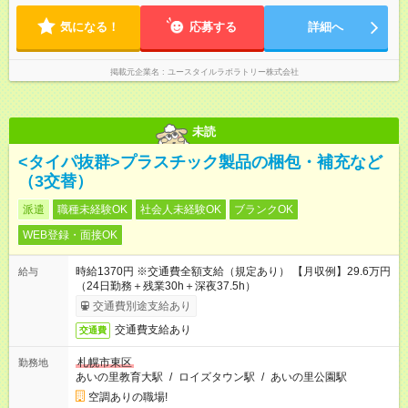
ます。 ※曜日固定（毎週同じ曜日での勤務となります）
気になる！
応募する
詳細へ
掲載元企業名
ユースタイルラボラトリー株式会社
未読
<タイパ抜群>プラスチック製品の梱包・補充など
（3交替）
派遣
職種未経験OK
社会人未経験OK
ブランクOK
WEB登録・面接OK
時給1370円 ※交通費全額支給（規定あり） 【月収例】29.6万円
給与
（24日勤務＋残業30h＋深夜37.5h）
交通費別途支給あり
交通費支給あり
交通費
札幌市東区
勤務地
あいの里教育大駅
/
ロイズタウン駅
/
あいの里公園駅
空調ありの職場!