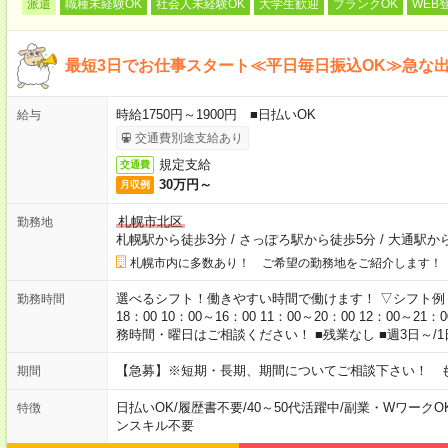
派遣
職種未経験OK
社会人未経験OK
大学生歓迎
ブランクOK
WEB
最短3日でお仕事スタート≪平日毎日振込OK≫急な
時給1750円～1900円 ■日払いOK
給与
交通費別途支給あり
規定支給
交通費
30万円～
月収例
札幌市北区
勤務地
札幌駅から徒歩3分
/
さっぽろ駅から徒歩5分
/
大通駅か
札幌市内に多数あり！ ご希望の勤務地をご紹介します！
選べるシフト！働きやすい時間で働けます！ ▽シフト例 9：00
勤務時間
18：00 10：00～16：00 11：00～20：00 12：00～2
務時間・曜日はご相談ください！ ■残業なし ■週3日～/1日
【急募】※短期・長期、期間についてご相談下さい！ 
期間
日払いOK
/
履歴書不要
/
40～50代活躍中
/
副業・WワークO
特徴
ンスキル不要