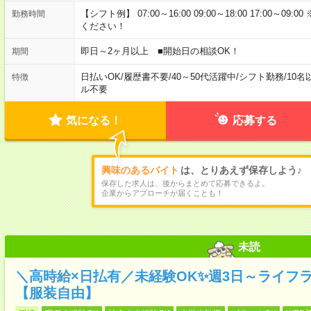
【シフト例】 07:00～16:00 09:00～18:00 17:00
勤務時間
ください！
即日～2ヶ月以上 ■開始日の相談OK！
期間
日払いOK
/
履歴書不要
/
40～50代活躍中
/
シフト勤務
/
10名
特徴
ル不要
気になる！
応募する
興味のあるバイト
は、とりあえず保存しよう♪
保存した求人は、後からまとめて応募できるよ。
企業からアプローチが届くことも！
未読
＼高時給×日払有／未経験OK✨週3日～ライフ
【服装自由】