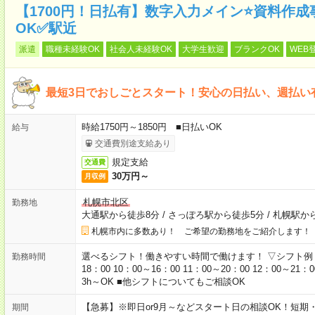
【1700円！日払有】数字入力メイン⭐資料作
OK✅駅近
派遣
職種未経験OK
社会人未経験OK
大学生歓迎
ブランクOK
WEB
最短3日でおしごとスタート！安心の日払い、週払い
時給1750円～1850円 ■日払いOK
給与
交通費別途支給あり
規定支給
交通費
30万円～
月収例
札幌市北区
勤務地
大通駅から徒歩8分
/
さっぽろ駅から徒歩5分
/
札幌駅か
札幌市内に多数あり！ ご希望の勤務地をご紹介します！
選べるシフト！働きやすい時間で働けます！ ▽シフト例 9：00
勤務時間
18：00 10：00～16：00 11：00～20：00 12：00～21
3h～OK ■他シフトについてもご相談OK
【急募】※即日or9月～などスタート日の相談OK！短
期間