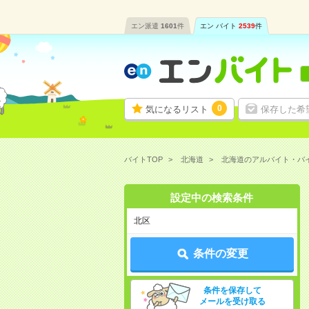
エン派遣
1601
件
エン バイト
2539
件
0
気になるリスト
保存した希
バイトTOP
北海道
北海道のアルバイト・バ
設定中の検索条件
北区
条件の変更
条件を保存して
メールを受け取る