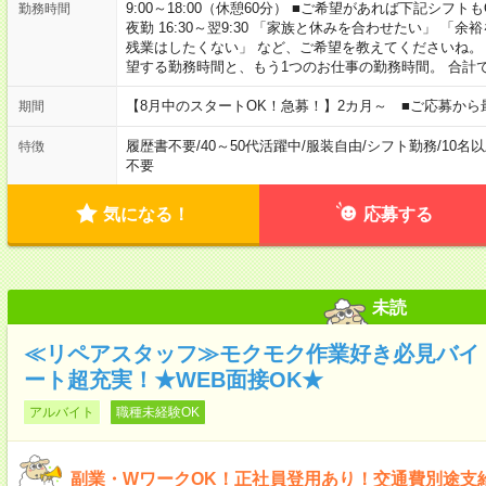
9:00～18:00（休憩60分） ■ご希望があれば下記シフトもOK！ 
勤務時間
夜勤 16:30～翌9:30 「家族と休みを合わせたい」 
残業はしたくない」 など、ご希望を教えてくださいね。
望する勤務時間と、もう1つのお仕事の勤務時間。 合計
【8月中のスタートOK！急募！】2カ月～ ■ご応募から
期間
履歴書不要
/
40～50代活躍中
/
服装自由
/
シフト勤務
/
10名
特徴
不要
気になる！
応募する
未読
≪リペアスタッフ≫モクモク作業好き必見バイ
ート超充実！★WEB面接OK★
アルバイト
職種未経験OK
副業・WワークOK！正社員登用あり！交通費別途支