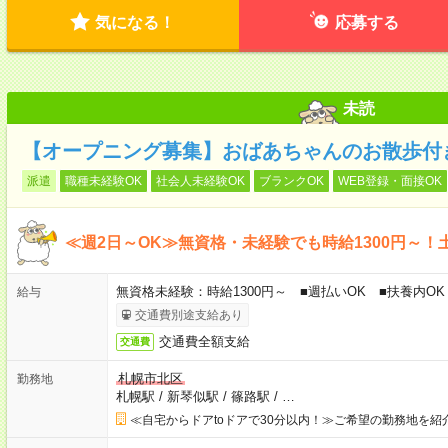
気になる！
応募する
未読
【オープニング募集】おばあちゃんのお散歩付
派遣
職種未経験OK
社会人未経験OK
ブランクOK
WEB登録・面接OK
≪週2日～OK≫無資格・未経験でも時給1300円～！
無資格未経験：時給1300円～ ■週払いOK ■扶養内OK
給与
交通費別途支給あり
交通費全額支給
交通費
札幌市北区
勤務地
札幌駅
/
新琴似駅
/
篠路駅
/
…
≪自宅からドアtoドアで30分以内！≫ご希望の勤務地を紹