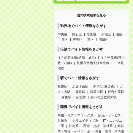
他の検索結果を見る
勤務地でバイト情報をさがす
中央区
白石区
厚別区
手稲区
南区
西区
豊平区
東区
清田区
沿線でバイト情報をさがす
ＪＲ函館本線(函館－旭川)
ＪＲ千歳線(苫小
牧－札幌)
札幌市営地下鉄南北線
ＪＲ札
沼線
駅でバイト情報をさがす
札幌駅
北２４条駅
新川(北海道)駅
北
３４条駅
篠路駅
新琴似駅
百合が原駅
麻生駅
拓北駅
あいの里教育大駅
職種でバイト情報をさがす
事務・オフィスワーク系
販売・サービス・
営業系
クリエイティブ系
IT・エンジニ
ア系
技術系
医療・介護・福祉系
軽作
業・警備・イベント系
調査・教育・その他