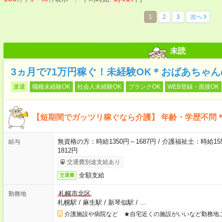
1
2
3
次へ
未読
3ヵ月で71万円稼ぐ！未経験OK＊おばあちゃ
派遣
職種未経験OK
社会人未経験OK
ブランクOK
WEB登録・面接OK
【短期間でガッツリ稼ぐなら介護】 年齢・学歴不問＊
無資格の方：時給1350円～1687円 / 介護福祉士：時給155
給与
1812円
交通費別途支給あり
全額支給
交通費
札幌市北区
勤務地
札幌駅
/
麻生駅
/
新琴似駅
/
…
介護施設や病院など ★自宅近くの施設がいいなど勤務地