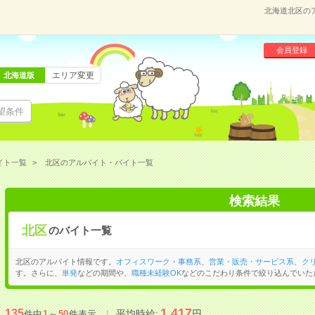
北海道北区の
会員登録
エリア変更
北海道版
望条件
イト一覧
北区のアルバイト・バイト一覧
検索結果
北区
のバイト一覧
北区のアルバイト情報です。
オフィスワーク・事務系
、
営業・販売・サービス系
、
ク
す。さらに、
単発
などの期間や、
職種未経験OK
などのこだわり条件で絞り込んでいた
1,417
135
平均時給:
円
件中
1
～
50
件表示