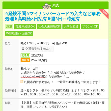
未読
NEW
⭐経験不問⭐マイナンバーカードの入力など事務
処理❥高時給×日払有❥週3日～時短有
派遣
職種未経験OK
社会人未経験OK
大学生歓迎
ブランクOK
WEB登録・面接OK
時給1700円～1800円 ■日払いOK
給与
交通費別途支給あり
規定支給
交通費
25～30万円
月収例
札幌市中央区
勤務地
大通駅から徒歩5分
/
さっぽろ駅から徒歩5分
/
バスセンター前駅
から徒歩5分
/
…
札幌市内に多数あり！ ご希望の勤務地をご紹介します！
選べるシフト！働きやすい時間で働けます！ ▽シフト例 9：00
勤務時間
～13：00 9：00～17：00 9：00～18：00 10：00～16：00
11：00～20：00 12：00～21：00 17：00～21：00 ■残業なし
■週3日～/1日3h～OK ■他シフトについてもお気軽にご相談くだ
【急募】※即日or翌月開始などスタート日の相談OK！短期・長
期間
さい！
期、期間についてもご相談下さい！