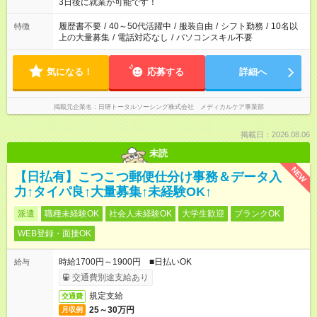
ね。 ※Wワーク希望の方へ 今ご覧のお仕事で希望する勤務時間
3日後に就業が可能です！
と、もう1つのお仕事の勤務時間。 合計で週40時間を超える場
合は応募できません。
履歴書不要
/
40～50代活躍中
/
服装自由
/
シフト勤務
/
10名以
特徴
上の大量募集
/
電話対応なし
/
パソコンスキル不要
気になる！
応募する
詳細へ
掲載元企業名
日研トータルソーシング株式会社 メディカルケア事業部
掲載日：2026.08.06
未読
NEW
【日払有】こつこつ郵便仕分け事務＆データ入
力↑タイパ良↑大量募集↑未経験OK↑
派遣
職種未経験OK
社会人未経験OK
大学生歓迎
ブランクOK
WEB登録・面接OK
時給1700円～1900円 ■日払いOK
給与
交通費別途支給あり
規定支給
交通費
25～30万円
月収例