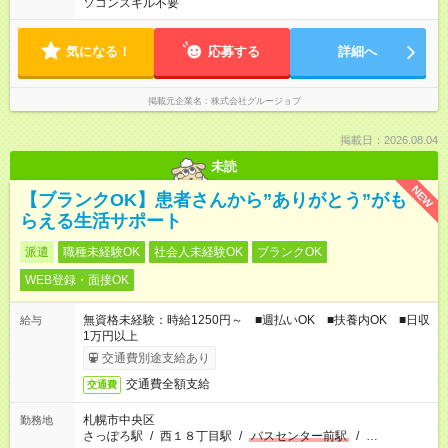
ソコンスキル不要
気になる！
応募する
詳細へ
掲載元企業名
株式会社グルージョブ
掲載日：2026.08.04
未読
NEW
【ブランクOK】患者さんから”ありがとう”がも
らえる生活サポート
派遣
職種未経験OK
社会人未経験OK
ブランクOK
WEB登録・面接OK
無資格未経験：時給1250円～ ■週払いOK ■扶養内OK ■日収
給与
1万円以上
交通費別途支給あり
交通費全額支給
交通費
札幌市中央区
勤務地
さっぽろ駅
/
西１８丁目駅
/
バスセンター前駅
/
…