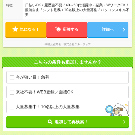
日払いOK
/
履歴書不要
/
40～50代活躍中
/
副業・WワークOK
/
特徴
服装自由
/
シフト勤務
/
10名以上の大量募集
/
パソコンスキル不
要
気になる！
応募する
詳細へ
掲載元企業名
株式会社グルージョブ
こちらの条件も追加しませんか？
今が狙い目！急募
来社不要！WEB登録／面接OK
大量募集中！10名以上の大量募集
追加して再検索！