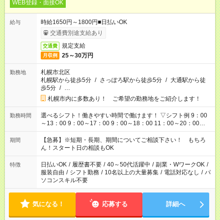
WEB登録・面接OK
時給1650円～1800円■日払いOK
給与
交通費別途支給あり
規定支給
交通費
25～30万円
月収例
札幌市北区
勤務地
札幌駅から徒歩5分
/
さっぽろ駅から徒歩5分
/
大通駅から徒
歩5分
/
…
札幌市内に多数あり！ ご希望の勤務地をご紹介します！
選べるシフト！働きやすい時間で働けます！ ▽シフト例 9：00
勤務時間
～13：00 9：00～17：00 9：00～18：00 11：00～20：00
12：00～21：00 17：00～21：00 ■残業なし ■週3日～1日3h～
OK ■他シフトについても相談OK
【急募】※短期・長期、期間についてご相談下さい！ もちろ
期間
ん！スタート日の相談もOK
日払いOK
/
履歴書不要
/
40～50代活躍中
/
副業・WワークOK
/
特徴
服装自由
/
シフト勤務
/
10名以上の大量募集
/
電話対応なし
/
パ
ソコンスキル不要
気になる！
応募する
詳細へ