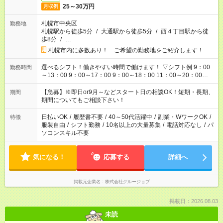
25～30万円
月収例
札幌市中央区
勤務地
札幌駅から徒歩5分
/
大通駅から徒歩5分
/
西４丁目駅から徒
歩8分
/
…
札幌市内に多数あり！ ご希望の勤務地をご紹介します！
選べるシフト！働きやすい時間で働けます！ ▽シフト例 9：00
勤務時間
～13：00 9：00～17：00 9：00～18：00 11：00～20：00
12：00～21：00 17：00～21：00 ■残業なし ■週3日～1日3h～
OK ■他シフトについても相談OK
【急募】※即日or9月～などスタート日の相談OK！短期・長期、
期間
期間についてもご相談下さい！
日払いOK
/
履歴書不要
/
40～50代活躍中
/
副業・WワークOK
/
特徴
服装自由
/
シフト勤務
/
10名以上の大量募集
/
電話対応なし
/
パ
ソコンスキル不要
気になる！
応募する
詳細へ
掲載元企業名
株式会社グルージョブ
掲載日：2026.08.03
未読