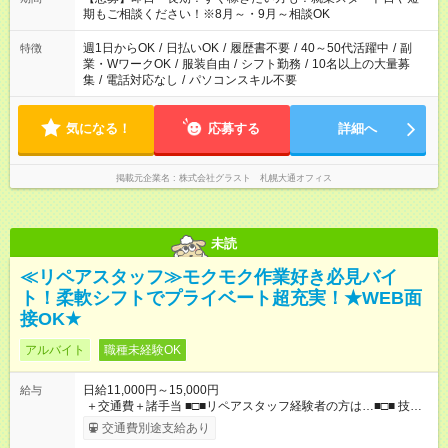
期もご相談ください！※8月～・9月～相談OK
週1日からOK
/
日払いOK
/
履歴書不要
/
40～50代活躍中
/
副
特徴
業・WワークOK
/
服装自由
/
シフト勤務
/
10名以上の大量募
集
/
電話対応なし
/
パソコンスキル不要
気になる！
応募する
詳細へ
掲載元企業名
株式会社グラスト 札幌大通オフィス
未読
≪リペアスタッフ≫モクモク作業好き必見バイ
ト！柔軟シフトでプライベート超充実！★WEB面
接OK★
アルバイト
職種未経験OK
日給11,000円～15,000円
給与
＋交通費＋諸手当 ■□■リペアスタッフ経験者の方は…■□■ 技術
チェック後に日給を決定します！ ・現場数に応じて『日給が1.2
交通費別途支給あり
倍』！ ・その他手当により『1.5倍』になることも…！ ・その他