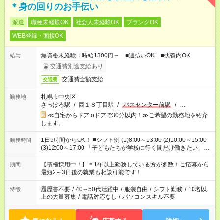
＊身の回りのお手伝い
派遣
職種未経験OK
社会人未経験OK
ブランクOK
WEB登録・面接OK
無資格未経験：時給1300円～ ■週払いOK ■扶養内OK
給与
交通費別途支給あり
交通費全額支給
交通費
札幌市中央区
勤務地
さっぽろ駅
/
西１８丁目駅
/
バスセンター前駅
/
…
≪自宅からドアtoドアで30分以内！≫ご希望の勤務地を紹介
します。
1日5時間からOK！ ■シフト例 (1)8:00～13:00 (2)10:00～15:00
勤務時間
(3)12:00～17:00 「子どもたちが学校に行く間だけ働きたい」
「余裕を持って夕飯の準備がしたい」 「午前中は働いて、午後
はプライベートの時間にしたい」 など、ご希望を教えてくださ
【積極採用中！】＊1年以上勤務している方が多数！ご応募から
期間
いね。 ※Wワーク希望の方へ 今ご覧のお仕事で希望する勤務時
最短2～3日後の就業も相談可能です！
間と、もう1つのお仕事の勤務時間。 合計で週40時間を超える
場合は応募できません。
履歴書不要
/
40～50代活躍中
/
服装自由
/
シフト勤務
/
10名以
特徴
上の大量募集
/
電話対応なし
/
パソコンスキル不要