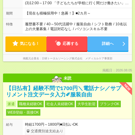
(3)12:00～17:00 「子どもたちが学校に行く間だけ働きたい」
「余裕を持って夕飯の準備がしたい」 「午前中は働いて、午後
はプライベートの時間にしたい」 など、ご希望を教えてくださ
【現在も積極採用中！急募！】■2カ月～
期間
いね。 ※Wワーク希望の方へ 今ご覧のお仕事で希望する勤務時
間と、もう1つのお仕事の勤務時間。 合計で週40時間を超える
履歴書不要
/
40～50代活躍中
/
服装自由
/
シフト勤務
/
10名以
特徴
場合は応募できません。
上の大量募集
/
電話対応なし
/
パソコンスキル不要
気になる！
応募する
詳細へ
掲載元企業名
日研トータルソーシング株式会社 メディカルケア事業部
掲載日：2026.08.05
未読
NEW
【日払有】経験不問で1700円＼電話ナシ／サプ
リメント注文データ入力✐服装自由
派遣
職種未経験OK
社会人未経験OK
大学生歓迎
ブランクOK
WEB登録・面接OK
時給1700円～1800円■日払いOK
給与
交通費別途支給あり