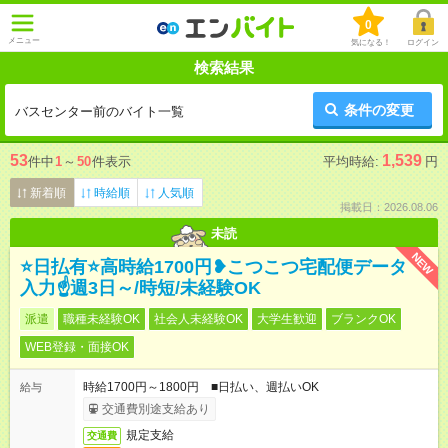
0
メニュー
気になる！
ログイン
検索結果
条件の変更
バスセンター前のバイト一覧
53
1,539
件中
1
～
50
件表示
平均時給:
円
新着順
時給順
人気順
掲載日：2026.08.06
未読
NEW
⭐日払有⭐高時給1700円❥こつこつ宅配便データ
入力☝週3日～/時短/未経験OK
派遣
職種未経験OK
社会人未経験OK
大学生歓迎
ブランクOK
WEB登録・面接OK
時給1700円～1800円 ■日払い、週払いOK
給与
交通費別途支給あり
規定支給
交通費