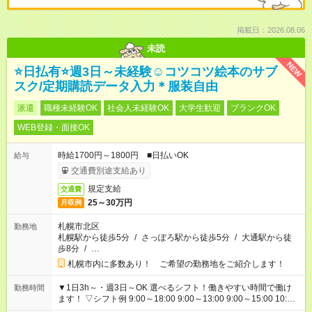
掲載日：2026.08.06
未読
NEW
⭐日払有⭐週3日～未経験☺コツコツ絵本のサブ
スク/定期購読データ入力＊服装自由
派遣
職種未経験OK
社会人未経験OK
大学生歓迎
ブランクOK
WEB登録・面接OK
時給1700円～1800円 ■日払いOK
給与
交通費別途支給あり
規定支給
交通費
25～30万円
月収例
札幌市北区
勤務地
札幌駅から徒歩5分
/
さっぽろ駅から徒歩5分
/
大通駅から徒
歩8分
/
…
札幌市内に多数あり！ ご希望の勤務地をご紹介します！
▼1日3h～・週3日～OK 選べるシフト！働きやすい時間で働け
勤務時間
ます！ ▽シフト例 9:00～18:00 9:00～13:00 9:00～15:00 10:00
～14:00 10:00～19:00 11:00～20:00 17:00～21：00 18:00～