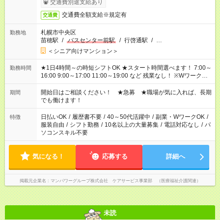
交通費別途支給あり
交通費全額支給※規定有
交通費
札幌市中央区
勤務地
苗穂駅
/
バスセンター前駅
/
行啓通駅
/
…
＜シニア向けマンション＞
★1日4時間～の時短シフトOK ★スタート時間選べます！ 7:00～
勤務時間
16:00 9:00～17:00 11:00～19:00 など 残業なし！ ※Wワークの
場合、他のお仕事と合わせ週40時間超の就業はご案内できませ
ん ※法令に基づき、週20時間以上勤務は社会保険への加入対象
開始日はご相談ください！ ★急募 ★職場が気に入れば、長期
期間
となります ※労働者派遣法（日雇い派遣の原則禁止）により、
でも働けます！
短時間・短期間の就業はご案内が難しい場合があります
日払いOK
/
履歴書不要
/
40～50代活躍中
/
副業・WワークOK
/
特徴
服装自由
/
シフト勤務
/
10名以上の大量募集
/
電話対応なし
/
パ
ソコンスキル不要
気になる！
応募する
詳細へ
掲載元企業名
マンパワーグループ株式会社 ケアサービス事業部 （医療福祉介護関連）
未読