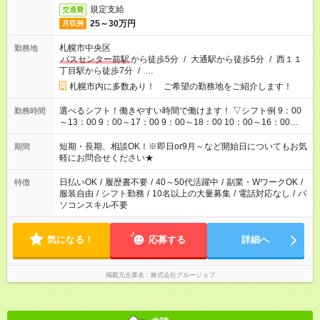
規定支給
交通費
25～30万円
月収例
札幌市中央区
勤務地
バスセンター前駅
から徒歩5分
/
大通駅から徒歩5分
/
西１１
丁目駅から徒歩7分
/
…
札幌市内に多数あり！ ご希望の勤務地をご紹介します！
選べるシフト！働きやすい時間で働けます！ ▽シフト例 9：00
勤務時間
～13：00 9：00～17：00 9：00～18：00 10：00～16：00
11：00～20：00 12：00～21：00 17：00～21：00 その他勤務
時間・就業曜日お気軽にご相談下さい！ ■残業なし ■週3日～・1
短期・長期、相談OK！※即日or9月～など開始日についてもお気
期間
日3h～OK
軽にお問合せください★
日払いOK
/
履歴書不要
/
40～50代活躍中
/
副業・WワークOK
/
特徴
服装自由
/
シフト勤務
/
10名以上の大量募集
/
電話対応なし
/
パ
ソコンスキル不要
気になる！
応募する
詳細へ
掲載元企業名
株式会社グルージョブ