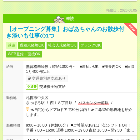
掲載日：2026.08.05
未読
NEW
【オープニング募集】おばあちゃんのお散歩付
き添いも仕事の1つ
派遣
職種未経験OK
社会人未経験OK
ブランクOK
WEB登録・面接OK
無資格未経験：時給1300円～ ■週払いOK ■扶養内OK ■日収
給与
1万400円以上
交通費別途支給あり
交通費全額支給
交通費
札幌市中央区
勤務地
さっぽろ駅
/
西１８丁目駅
/
バスセンター前駅
/
…
≪自宅からドアtoドアで30分以内！≫ご希望の勤務地を紹介
します。
9:00～18:00（休憩60分） ■ご希望があれば下記シフトもOK！
勤務時間
早番 7:00～16:00 遅番 10:00～19:00 夜勤 16:30～翌9:30 「家族
と休みを合わせたい」 「余裕を持って夕飯の準備がしたい」