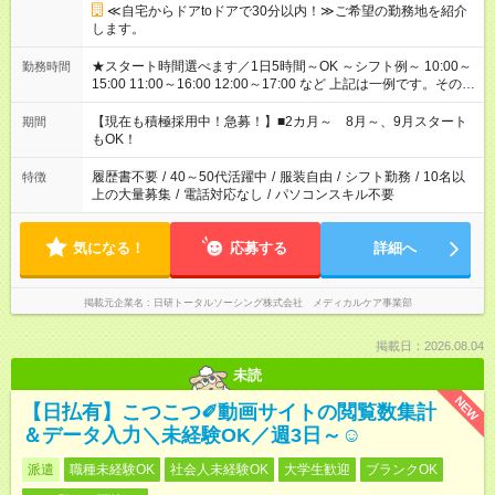
≪自宅からドアtoドアで30分以内！≫ご希望の勤務地を紹介
します。
★スタート時間選べます／1日5時間～OK ～シフト例～ 10:00～
勤務時間
15:00 11:00～16:00 12:00～17:00 など 上記は一例です。その他
シフトもご相談ください。 ※Wワークの場合当社と合わせて法
定労働時間が週40時間を超えなければOKです。
【現在も積極採用中！急募！】■2カ月～ 8月～、9月スタート
期間
もOK！
履歴書不要
/
40～50代活躍中
/
服装自由
/
シフト勤務
/
10名以
特徴
上の大量募集
/
電話対応なし
/
パソコンスキル不要
気になる！
応募する
詳細へ
掲載元企業名
日研トータルソーシング株式会社 メディカルケア事業部
掲載日：2026.08.04
未読
NEW
【日払有】こつこつ✐動画サイトの閲覧数集計
＆データ入力＼未経験OK／週3日～☺
派遣
職種未経験OK
社会人未経験OK
大学生歓迎
ブランクOK