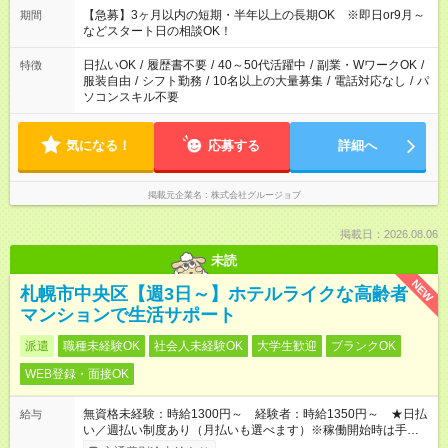
21：00 ■他シフトについてもご相談ください！
【急募】3ヶ月以内の短期・半年以上の長期OK ※即日or9月～
期間
などスタート日の相談OK！
日払いOK
/
履歴書不要
/
40～50代活躍中
/
副業・WワークOK
/
特徴
服装自由
/
シフト勤務
/
10名以上の大量募集
/
電話対応なし
/
パ
ソコンスキル不要
気になる！
応募する
詳細へ
掲載元企業名
株式会社グルージョブ
掲載日：2026.08.06
未読
NEW
札幌市中央区【週3日～】ホテルライクな高齢者
マンションで生活サポート
派遣
職種未経験OK
社会人未経験OK
大学生歓迎
ブランクOK
WEB登録・面接OK
無資格未経験：時給1300円～ 経験者：時給1350円～ ★日払
給与
い／週払い制度あり（月払いも選べます）※稼働開始時は手続き
完了次第のお支払いとなります。