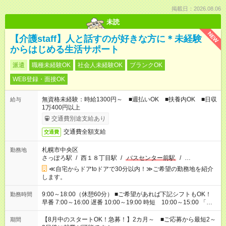
掲載日：2026.08.06
未読
NEW
【介護staff】人と話すのが好きな方に＊未経験
からはじめる生活サポート
派遣
職種未経験OK
社会人未経験OK
ブランクOK
WEB登録・面接OK
無資格未経験：時給1300円～ ■週払いOK ■扶養内OK ■日収
給与
1万400円以上
交通費別途支給あり
交通費全額支給
交通費
札幌市中央区
勤務地
さっぽろ駅
/
西１８丁目駅
/
バスセンター前駅
/
…
≪自宅からドアtoドアで30分以内！≫ご希望の勤務地を紹介
します。
9:00～18:00（休憩60分） ■ご希望があれば下記シフトもOK！
勤務時間
早番 7:00～16:00 遅番 10:00～19:00 時短 10:00～15:00 「家
族と休みを合わせたい」 「余裕を持って夕飯の準備がしたい」
「できれば残業はしたくない」 など、ご希望を教えてください
【8月中のスタートOK！急募！】2カ月～ ■ご応募から最短2～
期間