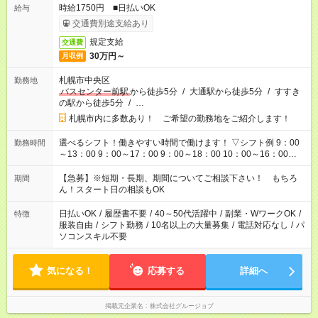
時給1750円 ■日払いOK
給与
交通費別途支給あり
規定支給
交通費
30万円～
月収例
札幌市中央区
勤務地
バスセンター前駅
から徒歩5分
/
大通駅から徒歩5分
/
すすき
の駅から徒歩5分
/
…
札幌市内に多数あり！ ご希望の勤務地をご紹介します！
選べるシフト！働きやすい時間で働けます！ ▽シフト例 9：00
勤務時間
～13：00 9：00～17：00 9：00～18：00 10：00～16：00
11：00～20：00 12：00～21：00 17：00～21：00 ■残業なし
■週3日～/1日3h～OK ■他シフトについてもお気軽にご相談くだ
【急募】※短期・長期、期間についてご相談下さい！ もちろ
期間
さい！
ん！スタート日の相談もOK
日払いOK
/
履歴書不要
/
40～50代活躍中
/
副業・WワークOK
/
特徴
服装自由
/
シフト勤務
/
10名以上の大量募集
/
電話対応なし
/
パ
ソコンスキル不要
気になる！
応募する
詳細へ
掲載元企業名
株式会社グルージョブ