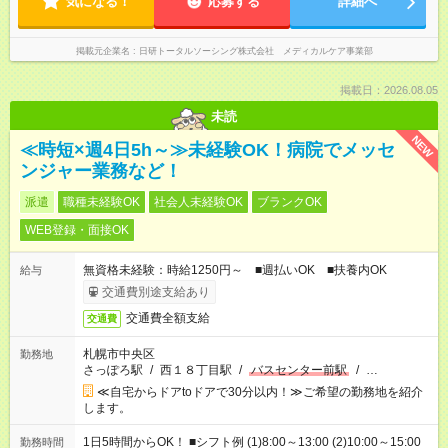
気になる！
応募する
詳細へ
掲載元企業名
日研トータルソーシング株式会社 メディカルケア事業部
掲載日：2026.08.05
未読
NEW
≪時短×週4日5h～≫未経験OK！病院でメッセ
ンジャー業務など！
派遣
職種未経験OK
社会人未経験OK
ブランクOK
WEB登録・面接OK
無資格未経験：時給1250円～ ■週払いOK ■扶養内OK
給与
交通費別途支給あり
交通費全額支給
交通費
札幌市中央区
勤務地
さっぽろ駅
/
西１８丁目駅
/
バスセンター前駅
/
…
≪自宅からドアtoドアで30分以内！≫ご希望の勤務地を紹介
します。
1日5時間からOK！ ■シフト例 (1)8:00～13:00 (2)10:00～15:00
勤務時間