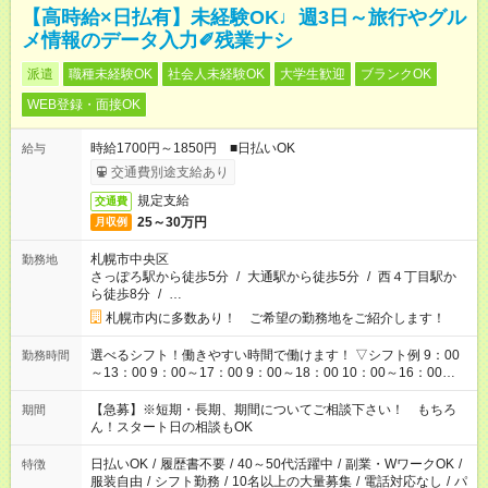
【高時給×日払有】未経験OK♩週3日～旅行やグル
メ情報のデータ入力✐残業ナシ
派遣
職種未経験OK
社会人未経験OK
大学生歓迎
ブランクOK
WEB登録・面接OK
時給1700円～1850円 ■日払いOK
給与
交通費別途支給あり
規定支給
交通費
25～30万円
月収例
札幌市中央区
勤務地
さっぽろ駅から徒歩5分
/
大通駅から徒歩5分
/
西４丁目駅か
ら徒歩8分
/
…
札幌市内に多数あり！ ご希望の勤務地をご紹介します！
選べるシフト！働きやすい時間で働けます！ ▽シフト例 9：00
勤務時間
～13：00 9：00～17：00 9：00～18：00 10：00～16：00
11：00～20：00 12：00～21：00 17：00～21：00 週3日から
OK！ その他勤務時間・曜日はご相談ください！ ■残業なし ■週3
【急募】※短期・長期、期間についてご相談下さい！ もちろ
期間
日～/1日3h～OK
ん！スタート日の相談もOK
日払いOK
/
履歴書不要
/
40～50代活躍中
/
副業・WワークOK
/
特徴
服装自由
/
シフト勤務
/
10名以上の大量募集
/
電話対応なし
/
パ