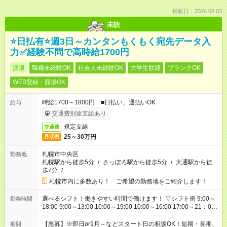
掲載日：2026.08.03
未読
⭐日払有⭐週3日～カンタンもくもく宛先データ入
力✅経験不問で高時給1700円
派遣
職種未経験OK
社会人未経験OK
大学生歓迎
ブランクOK
WEB登録・面接OK
時給1700～1800円 ■日払い、週払いOK
給与
交通費別途支給あり
規定支給
交通費
25～30万円
月収例
札幌市中央区
勤務地
札幌駅から徒歩5分
/
さっぽろ駅から徒歩5分
/
大通駅から徒
歩7分
/
…
札幌市内に多数あり！ ご希望の勤務地をご紹介します！
選べるシフト！働きやすい時間で働けます！ ▽シフト例 9:00～
勤務時間
18:00 9:00～13:00 10:00～19:00 10:00～16:00 17:00～21：00
18:00～21：00 ■残業なし ■週3～OK ■他シフトについても相談
OK
【急募】※即日or9月～などスタート日の相談OK！短期・長期、
期間