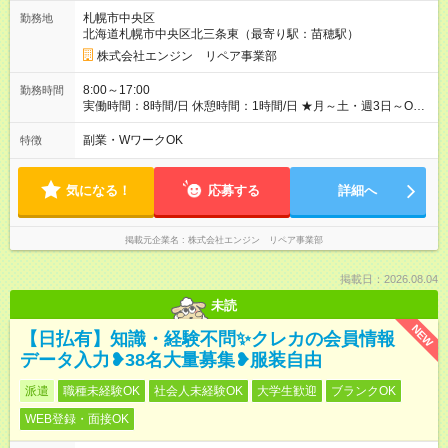
1日ごとの評価ポイントもあり 頑張った分だけ評価されます！ ◆
札幌市中央区
勤務地
交通費規定支給 ◆残業手当あり ◆子供手当あり ◆宿泊手当あり
北海道札幌市中央区北三条東（最寄り駅：苗穂駅）
(2000円/1日) ※宿泊を伴う現場の場合 ◆先輩スタッフの給与例
﹋﹋﹋﹋﹋﹋﹋﹋﹋﹋﹋ ・週5日勤務Aさん ＞＞日給11，000円
株式会社エンジン リペア事業部
×20勤務 ＞＞月収22万円＋諸手当 【試用期間】試用期間あり 試
用期間の長さ：6ヶ月 ※ 雇用形態と給与に、本採用時と異なる部
8:00～17:00
勤務時間
分があります。 雇用形態：本採用時と同じです。 給与：日
実働時間：8時間/日 休憩時間：1時間/日 ★月～土・週3日～OK
給 9,810円以上 ＝＝＝＝＝＝＝＝＝＝＝＝＝＝＝＝ 120勤務ま
★週4～5日入れる方大歓迎！※日時相談OK ★時期により連休取
では日給9，810円 121勤務目から日給1万1，000円～ となりま
得も可能！ ＼毎月希望シフト提出で働きやすい！／ 毎月20日ま
副業・WワークOK
特徴
す。 ＝＝＝＝＝＝＝＝＝＝＝＝＝＝＝＝ ----- ＝研修に関して＝
でに翌月の勤務希望シフトを提出◎ ※シフト変更は前週までに相
■期間：2日間 ※「北海道」または「東京」のどちらかで行いま
談OK
す。 ※東京での研修の場合は交通費・宿泊費は、全額会社が負
気になる！
応募する
詳細へ
担いたします！
掲載元企業名
株式会社エンジン リペア事業部
掲載日：2026.08.04
未読
NEW
【日払有】知識・経験不問✨クレカの会員情報
データ入力❥38名大量募集❥服装自由
派遣
職種未経験OK
社会人未経験OK
大学生歓迎
ブランクOK
WEB登録・面接OK