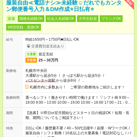
NEW
服装自由≪電話ナシ≫未経験☺だれでもカンタ
ン郵便番号入力＆DM作成⭐日払有⭐
派遣
職種未経験OK
社会人未経験OK
大学生歓迎
ブランクOK
WEB登録・面接OK
時給1650円～1750円■日払いOK
給与
交通費別途支給あり
規定支給
交通費
25～30万円
月収例
札幌市中央区
勤務地
大通駅から徒歩5分
/
さっぽろ駅から徒歩5分
/
バスセンター前駅
から徒歩8分
/
…
札幌市内に多数あり！ ご希望の勤務地をご紹介します！
選べるシフト！働きやすい時間で働けます！ ▽シフト例 9:00～
勤務時間
18:00 9:00～13:00 10:00～19:00 10:00～16:00 17:00～21：00
18:00～21：00 ■残業なし ■週3日～、1日3h～OK ■他シフトに
ついても相談OK
【急募】※即日or翌月開始などスタート日の相談OK！短期・長
期間
期、期間についてもご相談下さい！
日払いOK
/
履歴書不要
/
40～50代活躍中
/
副業・WワークOK
/
特徴
服装自由
/
シフト勤務
/
10名以上の大量募集
/
電話対応なし
/
パ