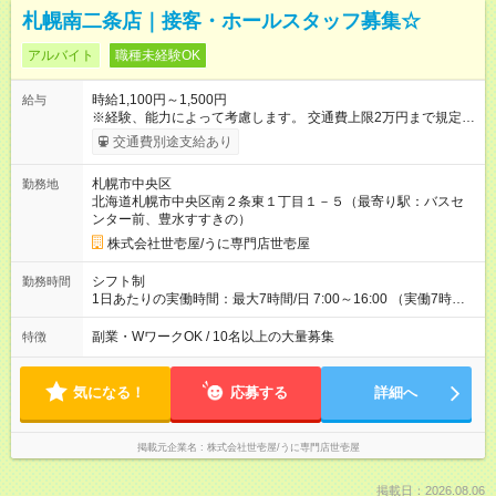
札幌南二条店｜接客・ホールスタッフ募集☆
アルバイト
職種未経験OK
時給1,100円～1,500円
給与
※経験、能力によって考慮します。 交通費上限2万円まで規定支
給 【試用期間】試用期間あり 試用期間の長さ：3ヶ月 雇用形
交通費別途支給あり
態、給与は本採用時と同じです。
札幌市中央区
勤務地
北海道札幌市中央区南２条東１丁目１－５（最寄り駅：バスセ
ンター前、豊水すすきの）
株式会社世壱屋/うに専門店世壱屋
シフト制
勤務時間
1日あたりの実働時間：最大7時間/日 7:00～16:00 （実働7時間,
休憩1時間)
副業・WワークOK / 10名以上の大量募集
特徴
気になる！
応募する
詳細へ
掲載元企業名
株式会社世壱屋/うに専門店世壱屋
掲載日：2026.08.06