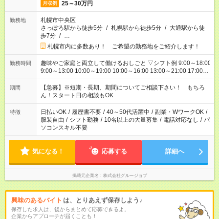
25～30万円
月収例
札幌市中央区
勤務地
さっぽろ駅から徒歩5分
/
札幌駅から徒歩5分
/
大通駅から徒
歩7分
/
…
札幌市内に多数あり！ ご希望の勤務地をご紹介します！
趣味やご家庭と両立して働けるおしごと ▽シフト例 9:00～18:00
勤務時間
9:00～13:00 10:00～19:00 10:00～16:00 13:00～21:00 17:00～
21：00 18:00～21：00 ■残業なし ■週3日～、1日3h～OK ■他シ
フトについてもお気軽にご相談ください
【急募】※短期・長期、期間についてご相談下さい！ もちろ
期間
ん！スタート日の相談もOK
日払いOK
/
履歴書不要
/
40～50代活躍中
/
副業・WワークOK
/
特徴
服装自由
/
シフト勤務
/
10名以上の大量募集
/
電話対応なし
/
パ
ソコンスキル不要
気になる！
応募する
詳細へ
掲載元企業名
株式会社グルージョブ
興味のあるバイト
は、とりあえず保存しよう♪
保存した求人は、後からまとめて応募できるよ。
企業からアプローチが届くことも！