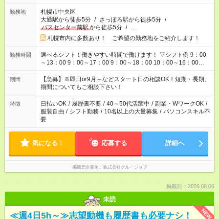
札幌市中央区
勤務地
大通駅から徒歩5分
/
さっぽろ駅から徒歩5分
/
バスセンター前駅
から徒歩5分
/
…
札幌市内に多数あり！ ご希望の勤務地をご紹介します！
選べるシフト！働きやすい時間で働けます！ ▽シフト例 9：00
勤務時間
～13：00 9：00～17：00 9：00～18：00 10：00～16：00
11：00～20：00 12：00～21：00 17：00～21：00 ■残業なし
■週3日～/1日3h～OK ■他シフトについてもお気軽にご相談くだ
【急募】※即日or9月～などスタート日の相談OK！短期・長期、
期間
さい！
期間についてもご相談下さい！
日払いOK
/
履歴書不要
/
40～50代活躍中
/
副業・WワークOK
/
特徴
服装自由
/
シフト勤務
/
10名以上の大量募集
/
パソコンスキル不
要
気になる！
応募する
詳細へ
掲載元企業名
株式会社グルージョブ
掲載日：2026.08.06
未読
NEW
≪週4日5h～≫志望動機も履歴書も必要ナシ！