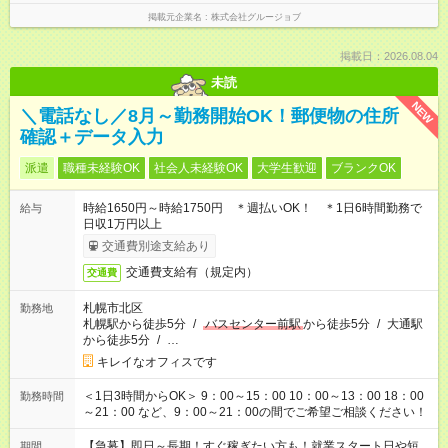
掲載元企業名
株式会社グルージョブ
掲載日：2026.08.04
未読
NEW
＼電話なし／8月～勤務開始OK！郵便物の住所
確認＋データ入力
派遣
職種未経験OK
社会人未経験OK
大学生歓迎
ブランクOK
時給1650円～時給1750円 ＊週払いOK！ ＊1日6時間勤務で
給与
日収1万円以上
交通費別途支給あり
交通費支給有（規定内）
交通費
札幌市北区
勤務地
札幌駅から徒歩5分
/
バスセンター前駅
から徒歩5分
/
大通駅
から徒歩5分
/
…
キレイなオフィスです
＜1日3時間からOK＞ 9：00～15：00 10：00～13：00 18：00
勤務時間
～21：00 など、9：00～21：00の間でご希望ご相談ください！
【急募】即日～長期！すぐ稼ぎたい方も！就業スタート日や短
期間