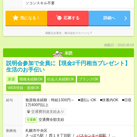
ソコンスキル不要
気になる！
応募する
詳細へ
掲載元企業名
株式会社グルージョブ
掲載日：2026.08.03
未読
説明会参加で全員に【現金2千円相当プレゼント】
生活のお手伝い
派遣
職種未経験OK
社会人未経験OK
ブランクOK
WEB登録・面接OK
無資格未経験：時給1300円～ ■週払いOK ■扶養内OK ■日収
給与
1万400円以上
交通費別途支給あり
交通費全額支給
交通費
札幌市中央区
勤務地
さっぽろ駅
/
西１８丁目駅
/
バスセンター前駅
/
…