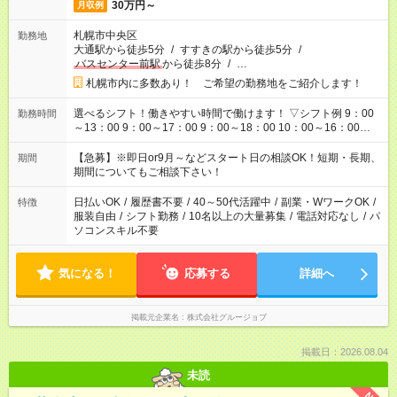
30万円～
月収例
札幌市中央区
勤務地
大通駅から徒歩5分
/
すすきの駅から徒歩5分
/
バスセンター前駅
から徒歩8分
/
…
札幌市内に多数あり！ ご希望の勤務地をご紹介します！
選べるシフト！働きやすい時間で働けます！ ▽シフト例 9：00
勤務時間
～13：00 9：00～17：00 9：00～18：00 10：00～16：00
11：00～20：00 12：00～21：00 17：00～21：00 ■残業なし
■週3日～/1日3h～OK ■他シフトについてもお気軽にご相談くだ
【急募】※即日or9月～などスタート日の相談OK！短期・長期、
期間
さい！
期間についてもご相談下さい！
日払いOK
/
履歴書不要
/
40～50代活躍中
/
副業・WワークOK
/
特徴
服装自由
/
シフト勤務
/
10名以上の大量募集
/
電話対応なし
/
パ
ソコンスキル不要
気になる！
応募する
詳細へ
掲載元企業名
株式会社グルージョブ
掲載日：2026.08.04
未読