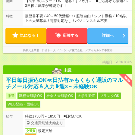
「できれば残業はしたくない」 など、ご希望を教えてください
【8月中のスタートOK！急募！】2カ月～ ■ご応募から最短2～
期間
ね。 ※Wワーク希望の方へ 今ご覧のお仕事で希望する勤務時間
3日後に就業が可能です！
と、もう1つのお仕事の勤務時間。 合計で週40時間を超える場
合は応募できません。
履歴書不要
/
40～50代活躍中
/
服装自由
/
シフト勤務
/
10名以
特徴
上の大量募集
/
電話対応なし
/
パソコンスキル不要
気になる！
応募する
詳細へ
掲載元企業名
日研トータルソーシング株式会社 メディカルケア事業部
掲載日：2026.08.05
未読
NEW
平日毎日振込OK≪日払有≫もくもく通販のマル
チメール対応＆入力❥週3～未経験OK
派遣
職種未経験OK
社会人未経験OK
大学生歓迎
ブランクOK
WEB登録・面接OK
時給1750円～1850円 ■日払いOK
給与
交通費別途支給あり
規定支給
交通費