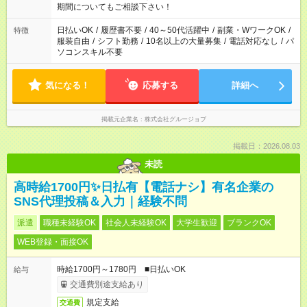
期間についてもご相談下さい！
日払いOK
/
履歴書不要
/
40～50代活躍中
/
副業・WワークOK
/
特徴
服装自由
/
シフト勤務
/
10名以上の大量募集
/
電話対応なし
/
パ
ソコンスキル不要
気になる！
応募する
詳細へ
掲載元企業名
株式会社グルージョブ
掲載日：2026.08.03
未読
高時給1700円✨日払有【電話ナシ】有名企業の
SNS代理投稿＆入力｜経験不問
派遣
職種未経験OK
社会人未経験OK
大学生歓迎
ブランクOK
WEB登録・面接OK
時給1700円～1780円 ■日払いOK
給与
交通費別途支給あり
規定支給
交通費