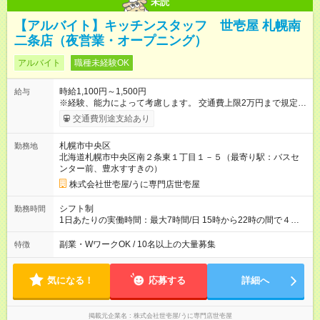
未読
【アルバイト】キッチンスタッフ 世壱屋 札幌南
二条店（夜営業・オープニング）
アルバイト
職種未経験OK
時給1,100円～1,500円
給与
※経験、能力によって考慮します。 交通費上限2万円まで規定支
給 【試用期間】試用期間あり 試用期間の長さ：3ヶ月 雇用形
交通費別途支給あり
態、給与は本採用時と同じです。
札幌市中央区
勤務地
北海道札幌市中央区南２条東１丁目１－５（最寄り駅：バスセ
ンター前、豊水すすきの）
株式会社世壱屋/うに専門店世壱屋
シフト制
勤務時間
1日あたりの実働時間：最大7時間/日 15時から22時の間で４時
間から７時間勤務 働き方はご相談ください！
副業・WワークOK / 10名以上の大量募集
特徴
気になる！
応募する
詳細へ
掲載元企業名
株式会社世壱屋/うに専門店世壱屋