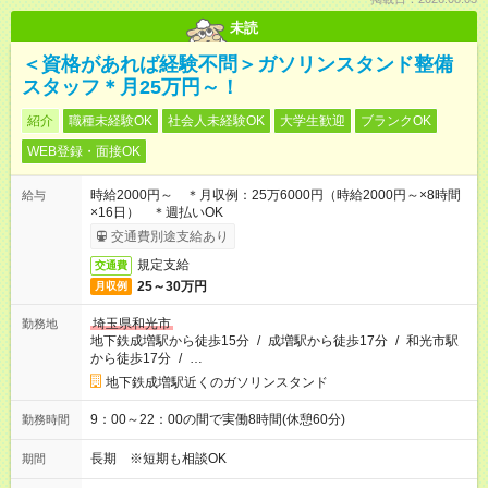
未読
＜資格があれば経験不問＞ガソリンスタンド整備
スタッフ＊月25万円～！
紹介
職種未経験OK
社会人未経験OK
大学生歓迎
ブランクOK
WEB登録・面接OK
時給2000円～ ＊月収例：25万6000円（時給2000円～×8時間
給与
×16日） ＊週払いOK
交通費別途支給あり
規定支給
交通費
25～30万円
月収例
埼玉県和光市
勤務地
地下鉄成増駅から徒歩15分
/
成増駅から徒歩17分
/
和光市駅
から徒歩17分
/
…
地下鉄成増駅近くのガソリンスタンド
9：00～22：00の間で実働8時間(休憩60分)
勤務時間
長期 ※短期も相談OK
期間