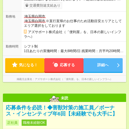
ます。 みなし残業代 73,808円／月 みなし残業時間 45時間／月
交通費別途支給あり
年収＝月給＋ボーナス＋インセンティブ ボーナス ：2回 ※過
去2回を切ったことなし インセンティブ ：年4回 ※3ヶ月ごと
埼玉県白岡市
勤務地
（年4回） ※施工スタッフにもインセンティブがもらえます
埼玉県白岡市
※直行直帰のお仕事のため活動目安エリアとして
※合計で約30～60万/年程度で動きます（一番高い方ですと100
エリア選択をしております
万超え） --------------------------------- 昇給：あり ※年1回評価に基
づく 手当：あり 全額100%支給 ・交通費（通勤費） ・業務に
アズサポート株式会社（「便利屋」を、日本の新しいインフ
おける活動費 ・超過勤務手当 【注意】 貸与する社用車は、社員
ラへ）
各自が保管していただきます 駐車場代が仮にかかる場合、各社
員での負担となります ※1都3県社員については会社負担があり
シフト制
勤務時間
ます（ご相談ください） 【試用期間】試用期間あり 試用期間の
1日あたりの実働時間：最大8時間/日 残業時間：月平均20時間程
長さ：4ヶ月 ※ 雇用形態と給与に、本採用時と異なる部分があり
度 ※閑散月10時間ほど、繁忙期40時間ほど 【注意】 直行直帰の
ます。 雇用形態：中途採用（契約社員） 給与：本採用時と同じ
ため、最初に訪問するお客様と、最後のお客様のご自宅の場所
です。 試用期間中は嘱託社員契約となります。嘱託社員契約中
気になる！
によっては出勤・退勤時間が変動する場合がございます 例）
応募する
詳細へ
の給与・待遇・福利厚生は正社員のものと同じです。99％の方
閑散期10時に出発、退勤16時台～繁忙期7時台に出発～帰宅20
が試用期間後に正社員に移行しております。
時台
掲載元企業名
アズサポート株式会社（「便利屋」を、日本の新しいインフラへ）
未読
応募条件を必読！◆害獣対策の施工員／ボーナ
ス・インセンティブ年6回【未経験でも大手に】
正社員
職種未経験OK