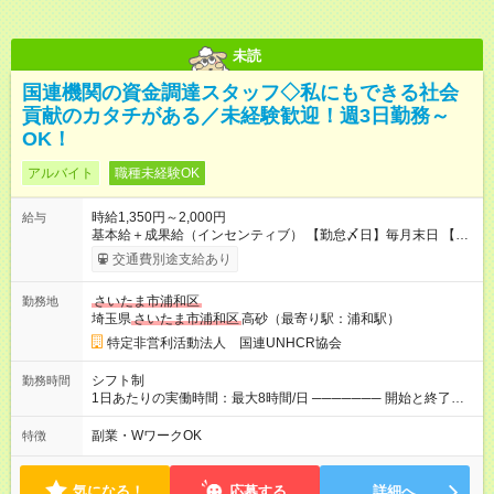
未読
国連機関の資金調達スタッフ◇私にもできる社会
貢献のカタチがある／未経験歓迎！週3日勤務～
OK！
アルバイト
職種未経験OK
時給1,350円～2,000円
給与
基本給＋成果給（インセンティブ） 【勤怠〆日】毎月末日 【給
与支払】翌月15日 下記はモデルの月収例です。詳細は面接でご
交通費別途支給あり
案内します。 ────── モデル月収 ────── 【週3日／月12日
勤務の場合】 1年目:月収15.5万(時給1350円～) 2年目:月収19.4
さいたま市浦和区
勤務地
万(時給1400円～) 【週4日／月16日勤務の場合】 1年目:月収
埼玉県
さいたま市浦和区
高砂（最寄り駅：浦和駅）
20.5万(時給1350円～) 2年目:月収25.6万(時給1400円～) 【週5日
／月22日勤務の場合】 1年目:月収28.1万(時給1350円～) 2年目:
特定非営利活動法人 国連UNHCR協会
月収35.0万(時給1400円～) ※上記は1日8時間換算、成果給を加
算した目安金額です 【試用期間】試用期間あり 試用期間の長
シフト制
勤務時間
さ：1ヶ月 雇用形態、給与は本採用時と同じです。 初回は1か月
1日あたりの実働時間：最大8時間/日 ─────── 開始と終了時
契約でトライアル期間（給与・待遇に差異なし）
間 ─────── 8:00～21:00の中でシフト制 ※1日あたりの所定
労働時間：8時間 ※実働8時間（休憩60分） ※活動場所により開
副業・WワークOK
特徴
始・終了時間は変動 ─────── 選べる働き方 ─────── 週3
日～シフト希望を伺います たとえば 日火木や月水金日、火水金
土日など
気になる！
応募する
詳細へ