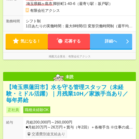
支給。 ※試用期間は1ヶ月、期間中の給与は条件に変更なし。 ☆
埼玉県鶴ヶ島市
脚折町1-40-6（最寄り駅：坂戸駅）
昇給年1回（4月） 「腹を割って話そうの会」 年に一度、社長と
対面で面談を設定し、仕事内容を振り返る中で昇給が決定しま
有限会社アクシス
す。昇給だけではなく、悩みなどを相談する機会でもあり、要
望には柔軟に対応します。 ☆賞与年2回（8月・12月） 「ポイン
シフト制
勤務時間
ト制」 日々の業務の中で責任者・資料作成・クレーム対応等、
1日あたりの実働時間：最大8時間/日 変形労働時間制（週平均実
良い行いをするとポイントが付きます。個人の頑張りを細かく
働40時間） 8時00分～17時00分 ※担当現場に応じて時間変動あ
評価し、それらがしっかりと賞与に反映されます。 【試用期
ります。 ※1日休憩1.5時間 ※本社へ集合し、その後に現場に向
間】試用期間あり 試用期間の長さ：1ヶ月 雇用形態、給与は本
気になる！
かいます。朝の集合は主に7時前後となります。
応募する
詳細へ
採用時と同じです。
掲載元企業名
有限会社アクシス
未読
【埼玉県蓮田市】水を守る管理スタッフ（未経
験・ミドル活躍）｜月残業10H／家族手当あり／
毎年昇給
正社員
職種未経験OK
月給200,000円～260,000円
給与
■月給20万円～26万円＋賞与（年2回）＋各種手当 ※仕事の成果
やスキルを考慮して決まります。 ※残業した分の時間外手当
交通費別途支給あり
は、全額支給いたします。 《月収例》 ◆1年目社員・未経験者