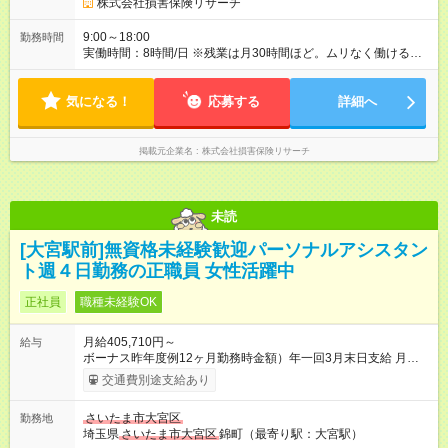
務いただきたいと思っています。給与は出来高制となるため、
株式会社損害保険リサーチ
月収100万円以上・年収1000万円以上を目指すことも可能。年
収1600万円に達した方もいます。調査員というたしかなスキル
9:00～18:00
勤務時間
を身につけて高収入を目指しませんか？ 上記額にはみなし残業
実働時間：8時間/日 ※残業は月30時間ほど。ムリなく働けるよ
代（月30時間分、55，000円分）を含みます。 【試用期間】試
う、調整をしていきます。
用期間なし
気になる！
応募する
詳細へ
掲載元企業名
株式会社損害保険リサーチ
未読
[大宮駅前]無資格未経験歓迎パーソナルアシスタン
ト週４日勤務の正職員 女性活躍中
正社員
職種未経験OK
月給405,710円～
給与
ボーナス昨年度例12ヶ月勤務時金額）年一回3月末日支給 月給
×12ヶ月＋賞与＝年収 ・昇給あり ・賞与あり 69万3680円(昨
交通費別途支給あり
年度実績)三月末支給 ・賃金は月末締切、翌月25日支払い ・無
資格の場合、合計20時間の重度訪問介護ヘルパー研修受講中
さいたま市大宮区
勤務地
は、時給1200円(講義10時間はzoomオンライン、実習10時間は
埼玉県
さいたま市大宮区
錦町（最寄り駅：大宮駅）
利用者自宅での見学) ・社保完備（厚生年金・健康保険・雇用保