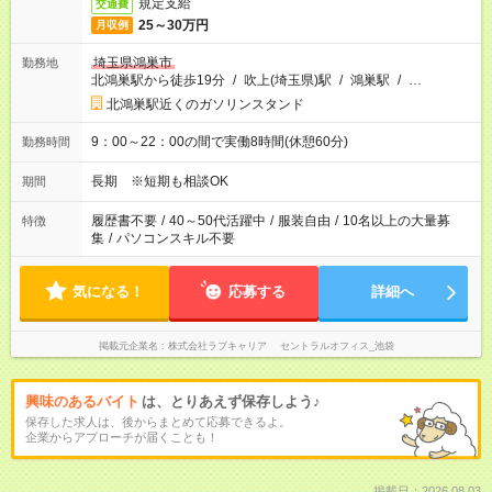
規定支給
交通費
25～30万円
月収例
埼玉県鴻巣市
勤務地
北鴻巣駅から徒歩19分
/
吹上(埼玉県)駅
/
鴻巣駅
/
…
北鴻巣駅近くのガソリンスタンド
9：00～22：00の間で実働8時間(休憩60分)
勤務時間
長期 ※短期も相談OK
期間
履歴書不要
/
40～50代活躍中
/
服装自由
/
10名以上の大量募
特徴
集
/
パソコンスキル不要
気になる！
応募する
詳細へ
掲載元企業名
株式会社ラブキャリア セントラルオフィス_池袋
興味のあるバイト
は、とりあえず保存しよう♪
保存した求人は、後からまとめて応募できるよ。
企業からアプローチが届くことも！
掲載日：2026.08.03