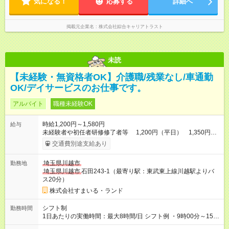
気になる！
応募する
詳細へ
掲載元企業名
株式会社綜合キャリアトラスト
未読
【未経験・無資格者OK】介護職/残業なし/車通勤
OK/デイサービスのお仕事です。
アルバイト
職種未経験OK
時給1,200円～1,580円
給与
未経験者や初任者研修修了者等 1,200円（平日） 1,350円
（土曜日・祝祭日） 介護福祉士 1,300円
交通費別途支給あり
（平日） 1,450円（土曜日・祝祭日） 入浴専属パー
ト 1,300円（平日） 1,580円（土曜日・祝祭
埼玉県川越市
勤務地
日） 【試用期間】試用期間あり 試用期間の長さ：3ヶ月 雇用形
埼玉県川越市
石田243-1（最寄り駅：東武東上線川越駅よりバ
態、給与は本採用時と同じです。
ス20分）
株式会社すまいる・ランド
シフト制
勤務時間
1日あたりの実働時間：最大8時間/日 シフト例 ・9時00分～15時
00分 ・8時00分～16時00分 ・8時00分～17時00分 勤務時間は