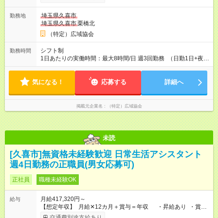
給） ・給与は月末締切、翌25日支払い ・社保完備（厚生年
金・健康保険・雇用保険・労災保険） ・職場までの交通費全額
埼玉県久喜市
勤務地
支給（高速道路代・ガソリン代） 【試用期間】試用期間あり 試
埼玉県久喜市
栗橋北
用期間の長さ：4ヶ月 ※ 雇用形態と給与に、本採用時と異なる部
分があります。 雇用形態：本採用時と同じです。 給与：月
（特定）広域協会
給 305,090円以上
シフト制
勤務時間
1日あたりの実働時間：最大8時間/日 週3回勤務 （日勤1日+夜勤
２日) （日勤・夜勤の回数が変更になることがあります） 例
【日勤】9:00～19:00（実働8h＋待機休憩2h） 【夜勤】
気になる！
21:00～9:00（実働8h＋待機休憩4h)
応募する
詳細へ
掲載元企業名
（特定）広域協会
未読
[久喜市]無資格未経験歓迎 日常生活アシスタント
週4日勤務の正職員(男女応募可)
正社員
職種未経験OK
月給417,320円～
給与
【想定年収】 月給✕12カ月＋賞与＝年収 ・昇給あり ・賞与
あり 66万3520円 （昨年実績 12ヶ月勤務の場合の額 3月支
交通費別途支給あり