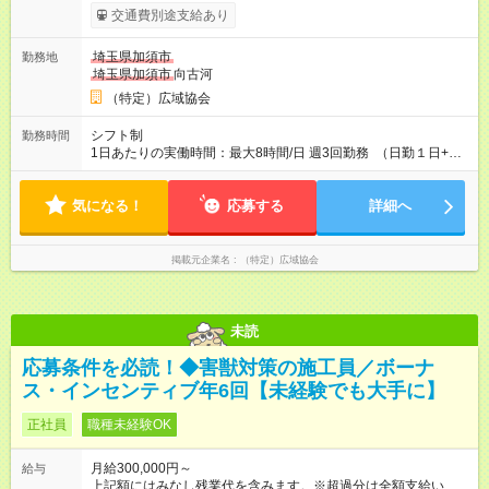
あり 51万2720円 （昨年実績 12ヶ月勤務の場合の額 3月支
交通費別途支給あり
給） ・給与は月末締切、翌25日支払い ・社保完備（厚生年
金・健康保険・雇用保険・労災保険） ・職場までの交通費全額
埼玉県加須市
勤務地
支給（高速道路代・ガソリン代） 【試用期間】試用期間あり 試
埼玉県加須市
向古河
用期間の長さ：4ヶ月 ※ 雇用形態と給与に、本採用時と異なる部
分があります。 雇用形態：本採用時と同じです。 給与：月
（特定）広域協会
給 305,090円以上
シフト制
勤務時間
1日あたりの実働時間：最大8時間/日 週3回勤務 （日勤１日+夜
勤２日) （日勤・夜勤の回数が変更になることがあります） 例
【日勤】9:00～19:00（実働8h＋待機休憩2h） 【夜勤】
気になる！
21:00～9:00（実働8h＋待機休憩4h)
応募する
詳細へ
掲載元企業名
（特定）広域協会
未読
応募条件を必読！◆害獣対策の施工員／ボーナ
ス・インセンティブ年6回【未経験でも大手に】
正社員
職種未経験OK
月給300,000円～
給与
上記額にはみなし残業代を含みます。※超過分は全額支給いたし