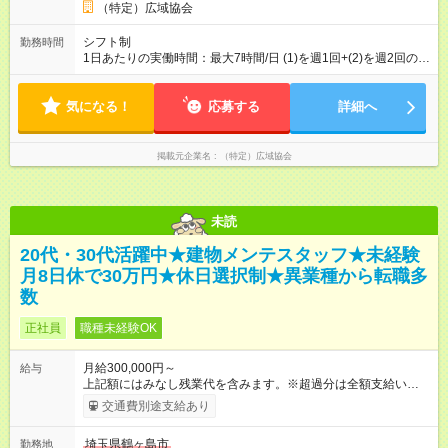
険・労災保険） ・職場までの交通費全額支給（高速道路代・ガ
（特定）広域協会
ソリン代） 【試用期間】試用期間あり 試用期間の長さ：3ヶ月
雇用形態、給与は本採用時と同じです。
シフト制
勤務時間
1日あたりの実働時間：最大7時間/日 (1)を週1回+(2)を週2回の週
3日勤務 例１ （１）９：００～１８：００（実働時間６h＋待機
休憩３h） （２）１９：００～９：００（実働時間７h＋待機休
気になる！
憩７h） 例２ （１）９：００～１９：００（実働時間７h＋待機
応募する
詳細へ
休憩３h） （２）１９：００～９：００（実働時間７h＋待機休
憩７h）
掲載元企業名
（特定）広域協会
未読
20代・30代活躍中★建物メンテスタッフ★未経験
月8日休で30万円★休日選択制★異業種から転職多
数
正社員
職種未経験OK
月給300,000円～
給与
上記額にはみなし残業代を含みます。※超過分は全額支給いたし
ます。 みなし残業代 46,000円／月 みなし残業時間 30時間／月
交通費別途支給あり
☆基本：月給30万円以上＋賞与年2回 ※月給額には固定残業代
（30時間4万6000円以上）を含んでいます。時間超過分は別途
埼玉県鶴ヶ島市
勤務地