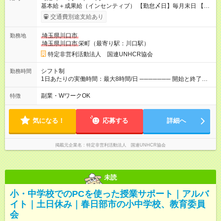
基本給＋成果給（インセンティブ） 【勤怠〆日】毎月末日 【給
与支払】翌月15日 下記はモデルの月収例です。詳細は面接でご
交通費別途支給あり
案内します。 ────── モデル月収 ────── 【週3日／月12日
勤務の場合】 1年目:月収15.5万(時給1350円～) 2年目:月収19.4
埼玉県川口市
勤務地
万(時給1400円～) 【週4日／月16日勤務の場合】 1年目:月収
埼玉県川口市
栄町（最寄り駅：川口駅）
20.5万(時給1350円～) 2年目:月収25.6万(時給1400円～) 【週5日
／月22日勤務の場合】 1年目:月収28.1万(時給1350円～) 2年目:
特定非営利活動法人 国連UNHCR協会
月収35.0万(時給1400円～) ※上記は1日8時間換算、成果給を加
算した目安金額です ◇時間外手当 ◇通勤手当 ◇健康管理補助 ◇
シフト制
勤務時間
インフルエンザ予防接種補助 ◇成果給（個人業績／月毎）​ ◇チ
1日あたりの実働時間：最大8時間/日 ─────── 開始と終了時
ームボーナス（チーム業績／月毎） ◇チャレンジ昇給制度 ◇年
間 ─────── 8:00～21:00の中でシフト制 ※実働8時間（休憩
次昇給制度 ◇昇格制度 【試用期間】試用期間あり 試用期間の長
60分） ※活動場所により開始・終了時間は変動 ─────── 選
副業・WワークOK
特徴
さ：1ヶ月 雇用形態、給与は本採用時と同じです。 初回は1か月
べる働き方 ─────── シフト希望を伺います たとえば 日火木
契約でトライアル期間（給与・待遇に差異なし）
や月水金日、火水金土日など フルタイムで取り組みたい方も、
Ｗワーク希望の方も歓迎◎
気になる！
応募する
詳細へ
掲載元企業名
特定非営利活動法人 国連UNHCR協会
未読
小・中学校でのPCを使った授業サポート｜アルバ
イト｜土日休み｜春日部市の小中学校、教育委員
会