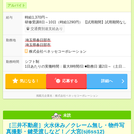
アルバイト
時給1,370円～
給与
研修受講8日～10日（時給1290円） 【試用期間】試用期間なし
交通費別途支給あり
埼玉県春日部市
勤務地
埼玉県春日部市
株式会社ベネッセコーポレーション
シフト制
勤務時間
1日あたりの実働時間：最大8時間/日 ■勤務日 週2日～（土日祝
休み） ■勤務時間 学校滞在：8:30※～17:30の間の連続した8時
間（うち休憩１時間）＋自宅での報告書作成1時間 実働8時間/日
気になる！
※勤務時間が8:30～の場合、朝8時半から学校で就業できること
応募する
詳細へ
が必要
掲載元企業名
株式会社ベネッセコーポレーション
未読
［三井不動産］火水休み／クレーム無し・物件写
真撮影・鍵受渡しなど！／大宮(sj6ss12)