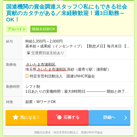
国連機関の資金調達スタッフ◇私にもできる社会
貢献のカタチがある／未経験歓迎！週3日勤務～
OK！
アルバイト
職種未経験OK
時給1,350円～2,000円
給与
基本給＋成果給（インセンティブ） 【勤怠〆日】毎月末日 【給
与支払】翌月15日 下記はモデルの月収例です。詳細は面接でご
交通費別途支給あり
案内します。 ────── モデル月収 ────── 【週3日／月12日
勤務の場合】 1年目:月収15.5万(時給1350円～) 2年目:月収19.4
さいたま市浦和区
勤務地
万(時給1400円～) 【週4日／月16日勤務の場合】 1年目:月収
埼玉県
さいたま市浦和区
高砂（最寄り駅：浦和駅）
20.5万(時給1350円～) 2年目:月収25.6万(時給1400円～) 【週5日
／月22日勤務の場合】 1年目:月収28.1万(時給1350円～) 2年目:
特定非営利活動法人 国連UNHCR協会
月収35.0万(時給1400円～) ※上記は1日8時間換算、成果給を加
算した目安金額です ◇時間外手当 ◇通勤手当 ◇健康管理補助 ◇
シフト制
勤務時間
インフルエンザ予防接種補助 ◇成果給（個人業績／月毎）​ ◇チ
1日あたりの実働時間：最大8時間/日 ─────── 開始と終了時
ームボーナス（チーム業績／月毎） ◇チャレンジ昇給制度 ◇年
間 ─────── 8:00～21:00の中でシフト制 ※実働8時間（休憩
次昇給制度 ◇昇格制度 【試用期間】試用期間あり 試用期間の長
60分） ※活動場所により開始・終了時間は変動 ─────── 選
副業・WワークOK
特徴
さ：1ヶ月 雇用形態、給与は本採用時と同じです。 初回は1か月
べる働き方 ─────── シフト希望を伺います たとえば 日火木
契約でトライアル期間（給与・待遇に差異なし）
や月水金日、火水金土日など フルタイムで取り組みたい方も、
Ｗワーク希望の方も歓迎◎
気になる！
応募する
詳細へ
掲載元企業名
特定非営利活動法人 国連UNHCR協会