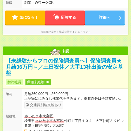
ご相談に応じます。 週1日からでもOK ダブルワークOK
副業・WワークOK
特徴
気になる！
応募する
詳細へ
掲載元企業名
株式会社すまいる・ランド
未読
【未経験からプロの保険調査員へ】保険調査員★
月給36万円～／土日祝休／大手13社出資の安定基
盤
契約社員
職種未経験OK
月給360,000円～360,000円
給与
上記額にはみなし残業代を含みます。※超過分は全額支給いたし
ます。 みなし残業代 55,000円／月 みなし残業時間 30時間／月
交通費別途支給あり
※経験・能力を考慮して決定します。 ※月給には、月30時間分
のみなし残業代5万5000円を含みます。超過分は別途支給いたし
さいたま市大宮区
勤務地
ます。 ※一定以上の調査を同月内に完了された場合には、「業
埼玉県
さいたま市大宮区
仲町１丁目１０４ 大宮仲町ＡＫビル
務手当」の加算支給があります。 ＼”稼げるあなた”になれます！
９階（最寄り駅：大宮駅）
／ 1年間の契約社員期間が終了した後は、業務委託としてぜひ勤