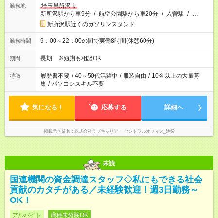
埼玉県所沢市
勤務地
新所沢駅から車9分
/
航空公園駅から車20分
/
入曽駅
/
…
新所沢駅近くのガソリンスタンド
9：00～22：00の間で実働8時間(休憩60分)
勤務時間
長期 ※短期も相談OK
期間
履歴書不要
/
40～50代活躍中
/
服装自由
/
10名以上の大量募
特徴
集
/
パソコンスキル不要
気になる！
応募する
詳細へ
掲載元企業名
株式会社ラブキャリア セントラルオフィス_池袋
未読
国連機関の資金調達スタッフ◇私にもできる社会
貢献のカタチがある／未経験歓迎！週3日勤務～
OK！
アルバイト
職種未経験OK