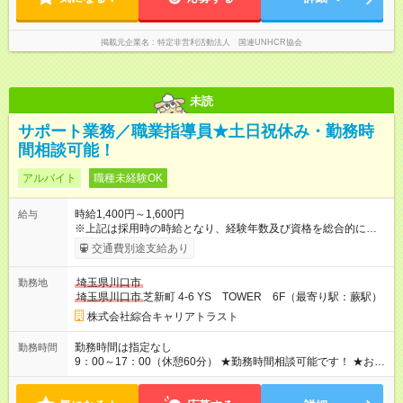
掲載元企業名
特定非営利活動法人 国連UNHCR協会
未読
サポート業務／職業指導員★土日祝休み・勤務時
間相談可能！
アルバイト
職種未経験OK
時給1,400円～1,600円
給与
※上記は採用時の時給となり、経験年数及び資格を総合的に考慮
して決定します 【試用期間】試用期間あり 試用期間の長さ：2
交通費別途支給あり
ヶ月 雇用形態、給与は本採用時と同じです。
埼玉県川口市
勤務地
埼玉県川口市
芝新町 4-6 YS TOWER 6F（最寄り駅：蕨駅）
株式会社綜合キャリアトラスト
勤務時間は指定なし
勤務時間
9：00～17：00（休憩60分） ★勤務時間相談可能です！ ★お気
軽にご相談ください