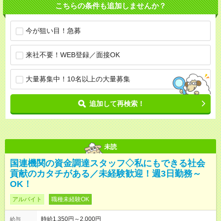
こちらの条件も追加しませんか？
今が狙い目！急募
来社不要！WEB登録／面接OK
大量募集中！10名以上の大量募集
追加して再検索！
未読
国連機関の資金調達スタッフ◇私にもできる社会
貢献のカタチがある／未経験歓迎！週3日勤務～
OK！
アルバイト
職種未経験OK
時給1,350円～2,000円
給与