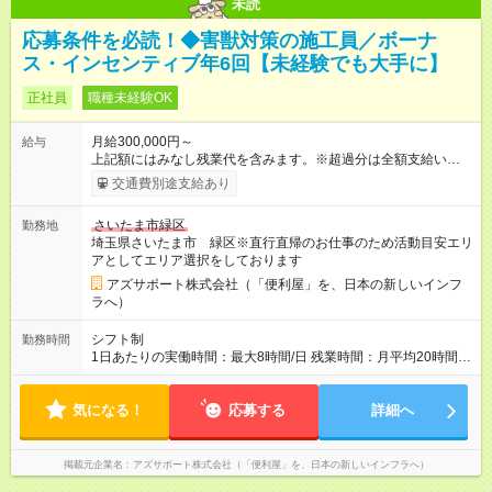
未読
応募条件を必読！◆害獣対策の施工員／ボーナ
ス・インセンティブ年6回【未経験でも大手に】
正社員
職種未経験OK
月給300,000円～
給与
上記額にはみなし残業代を含みます。※超過分は全額支給いたし
ます。 みなし残業代 73,808円／月 みなし残業時間 45時間／月
交通費別途支給あり
年収＝月給＋ボーナス＋インセンティブ ボーナス ：2回 ※過
去2回を切ったことなし インセンティブ ：年4回 ※3ヶ月ごと
さいたま市緑区
勤務地
（年4回） ※施工スタッフにもインセンティブがもらえます
埼玉県さいたま市 緑区※直行直帰のお仕事のため活動目安エリ
※合計で約30～60万/年程度で動きます（一番高い方ですと100
アとしてエリア選択をしております
万超え） --------------------------------- 昇給：あり ※年1回評価に基
づく 手当：あり 全額100%支給 ・交通費（通勤費） ・業務に
アズサポート株式会社（「便利屋」を、日本の新しいインフ
おける活動費 ・超過勤務手当 【注意】 貸与する社用車は、社員
ラへ）
各自が保管していただきます 駐車場代が仮にかかる場合、各社
員での負担となります ※1都3県社員については会社負担があり
シフト制
勤務時間
ます（ご相談ください） 【試用期間】試用期間あり 試用期間の
1日あたりの実働時間：最大8時間/日 残業時間：月平均20時間程
長さ：4ヶ月 ※ 雇用形態と給与に、本採用時と異なる部分があり
度 ※閑散月10時間ほど、繁忙期40時間ほど 【注意】 直行直帰の
ます。 雇用形態：中途採用（契約社員） 給与：本採用時と同じ
ため、最初に訪問するお客様と、最後のお客様のご自宅の場所
です。 試用期間中は嘱託社員契約となります。嘱託社員契約中
気になる！
によっては出勤・退勤時間が変動する場合がございます 例）
応募する
詳細へ
の給与・待遇・福利厚生は正社員のものと同じです。99％の方
閑散期10時に出発、退勤16時台～繁忙期7時台に出発～帰宅20
が試用期間後に正社員に移行しております。
時台
掲載元企業名
アズサポート株式会社（「便利屋」を、日本の新しいインフラへ）