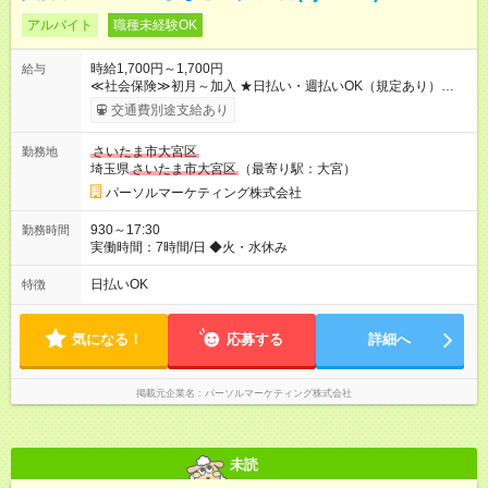
アルバイト
職種未経験OK
時給1,700円～1,700円
給与
≪社会保険≫初月～加入 ★日払い・週払いOK（規定あり）
【試用期間】試用期間なし
交通費別途支給あり
さいたま市大宮区
勤務地
埼玉県
さいたま市大宮区
（最寄り駅：大宮）
パーソルマーケティング株式会社
930～17:30
勤務時間
実働時間：7時間/日 ◆火・水休み
日払いOK
特徴
気になる！
応募する
詳細へ
掲載元企業名
パーソルマーケティング株式会社
未読