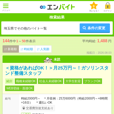
0
メニュー
気になる！
ログイン
検索結果
条件の変更
埼玉県でその他のバイト一覧
144
1,488
件中
1
～
50
件表示
平均時給:
円
新着順
時給順
人気順
掲載日：2026.08.03
未読
＜資格があればOK！＞月25万円～！ガソリンスタ
ンド整備スタッフ
紹介
職種未経験OK
社会人未経験OK
大学生歓迎
ブランクOK
WEB登録・面接OK
時給2000円～ ＊月収例：25万6000円（時給2000円～×8時間
給与
×16日） ＊週払いOK
交通費別途支給あり