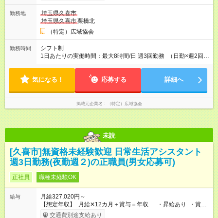
与は月末締切、翌25日支払い ・社保完備（厚生年金・健康保
埼玉県久喜市
勤務地
険・雇用保険・労災保険） ・職場までの交通費全額支給（高速
埼玉県久喜市
栗橋北
道路代・ガソリン代） 【試用期間】試用期間あり 試用期間の長
さ：4ヶ月 ※ 雇用形態と給与に、本採用時と異なる部分がありま
（特定）広域協会
す。 雇用形態：本採用時と同じです。 給与：月給 288,320円以
上
シフト制
勤務時間
1日あたりの実働時間：最大8時間/日 週3回勤務 （日勤×週2回）
＋（夜勤 ×週1回） （日勤・夜勤の回数が変更になることがあり
ます） 例 【日勤】9:00～19:00（実働8h＋待機休憩2h）
気になる！
【夜勤】21:00～9:00（実働8h＋待機休憩4h)
応募する
詳細へ
掲載元企業名
（特定）広域協会
未読
[久喜市]無資格未経験歓迎 日常生活アシスタント
週3日勤務(夜勤週２)の正職員(男女応募可)
正社員
職種未経験OK
月給327,020円～
給与
【想定年収】 月給✕12カ月＋賞与＝年収 ・昇給あり ・賞与
あり 51万2720円（昨年実績 12ヶ月勤務の場合の額 3月支
交通費別途支給あり