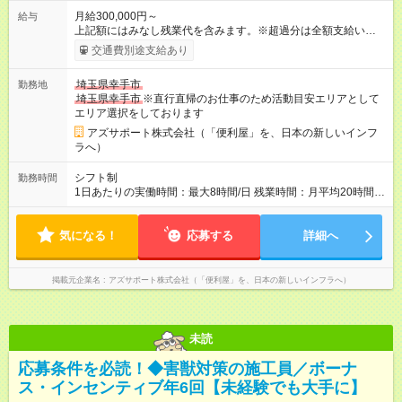
月給300,000円～
給与
上記額にはみなし残業代を含みます。※超過分は全額支給いたし
ます。 みなし残業代 73,808円／月 みなし残業時間 45時間／月
交通費別途支給あり
年収＝月給＋ボーナス＋インセンティブ ボーナス ：2回 ※過
去2回を切ったことなし インセンティブ ：年4回 ※3ヶ月ごと
埼玉県幸手市
勤務地
（年4回） ※施工スタッフにもインセンティブがもらえます
埼玉県幸手市
※直行直帰のお仕事のため活動目安エリアとして
※合計で約30～60万/年程度で動きます（一番高い方ですと100
エリア選択をしております
万超え） --------------------------------- 昇給：あり ※年1回評価に基
づく 手当：あり 全額100%支給 ・交通費（通勤費） ・業務に
アズサポート株式会社（「便利屋」を、日本の新しいインフ
おける活動費 ・超過勤務手当 【注意】 貸与する社用車は、社員
ラへ）
各自が保管していただきます 駐車場代が仮にかかる場合、各社
員での負担となります ※1都3県社員については会社負担があり
シフト制
勤務時間
ます（ご相談ください） 【試用期間】試用期間あり 試用期間の
1日あたりの実働時間：最大8時間/日 残業時間：月平均20時間程
長さ：4ヶ月 ※ 雇用形態と給与に、本採用時と異なる部分があり
度 ※閑散月10時間ほど、繁忙期40時間ほど 【注意】 直行直帰の
ます。 雇用形態：中途採用（契約社員） 給与：本採用時と同じ
ため、最初に訪問するお客様と、最後のお客様のご自宅の場所
です。 試用期間中は嘱託社員契約となります。嘱託社員契約中
気になる！
によっては出勤・退勤時間が変動する場合がございます 例）
応募する
詳細へ
の給与・待遇・福利厚生は正社員のものと同じです。99％の方
閑散期10時に出発、退勤16時台～繁忙期7時台に出発～帰宅20
が試用期間後に正社員に移行しております。
時台
掲載元企業名
アズサポート株式会社（「便利屋」を、日本の新しいインフラへ）
未読
応募条件を必読！◆害獣対策の施工員／ボーナ
ス・インセンティブ年6回【未経験でも大手に】