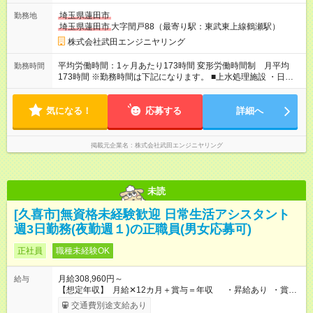
の場合（30才） ・月給20万円 ・残業代1万円（5時間分） ・深
埼玉県蓮田市
勤務地
夜手当1.5万円 ・家族手当1.1万円
埼玉県蓮田市
大字閏戸88（最寄り駅：東武東上線鶴瀬駅）
========================= ：月収23.6万円 ◆5年目社
員・資格保有者の場合（35才） ・月給22万円 ・残業代1万円
株式会社武田エンジニヤリング
（5時間分） ・深夜手当1.5万円 ・家族手当1.1万円 ・資格手当
0.6万円 ========================= ：月収26.2万円 ◎毎
平均労働時間：1ヶ月あたり173時間 変形労働時間制 月平均
勤務時間
年昇給しています！ 埼玉県内の役所から仕事を請け負うなど、
173時間 ※勤務時間は下記になります。 ■上水処理施設 ・日夜勤
需要が絶えない安定性のある事業です。事実、リーマンショッ
／8：30～翌8：30 ・夜勤／17：00～翌8：30 ※残業は月10時
クの時も “給与カット・解雇等” はありませんでした。 【試用期
間以内です。 平均労働時間：1ヶ月あたり173時間 変形労働時間
間】試用期間あり 試用期間の長さ：3ヶ月 雇用形態、給与は本
気になる！
制 月平均173時間 ※勤務時間は下記になります。 ■上水処理施
応募する
詳細へ
採用時と同じです。
設 ・日夜勤／8：30～翌8：30 ・夜勤／17：00～翌8：30 ※残
業は月10時間以内です。
掲載元企業名
株式会社武田エンジニヤリング
未読
[久喜市]無資格未経験歓迎 日常生活アシスタント
週3日勤務(夜勤週１)の正職員(男女応募可)
正社員
職種未経験OK
月給308,960円～
給与
【想定年収】 月給✕12カ月＋賞与＝年収 ・昇給あり ・賞与
あり 36万1920円 （昨年実績 12ヶ月勤務の場合の額 3月支
交通費別途支給あり
給） ・試用期間は3カ月間 試用期間中も条件変更なし ・給