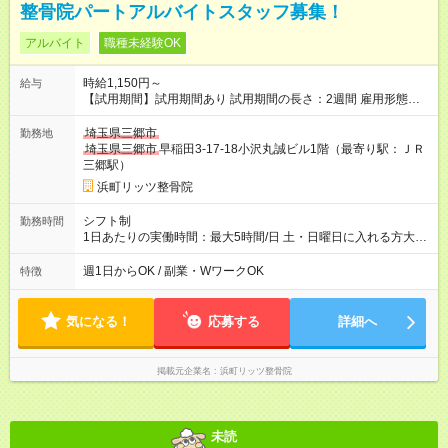
整骨院パートアルバイトスタッフ募集！
アルバイト
職種未経験OK
時給1,150円～
給与
【試用期間】試用期間あり 試用期間の長さ：2週間 雇用形態、
給与は本採用時と同じです。
埼玉県三郷市
勤務地
埼玉県三郷市
早稲田3-17-18小沢丸誠ビル1階（最寄り駅：ＪＲ
三郷駅）
浜町リッツ整骨院
シフト制
勤務時間
1日あたりの実働時間：最大5時間/日 土・日曜日に入れる方大歓
迎 ⭐︎新体制のため２～３人募集 (土)(日) 8:00～13:00 平日
15:00～20:00 ※時間応相談 ㈫㈷休診日 ㈬午前休診午後の
週1日からOK / 副業・WワークOK
特徴
み
気になる！
応募する
詳細へ
掲載元企業名
浜町リッツ整骨院
未読