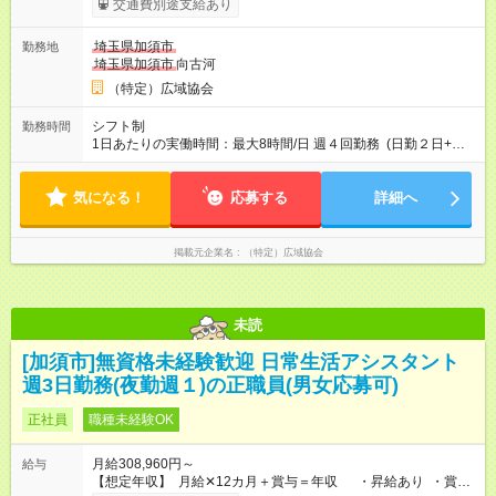
交通費別途支給あり
給） ・給与は月末締切、翌25日支払い ・社保完備（厚生年
金・健康保険・雇用保険・労災保険） ・職場までの交通費全額
埼玉県加須市
勤務地
支給（高速道路代・ガソリン代） 【試用期間】試用期間あり 試
埼玉県加須市
向古河
用期間の長さ：4ヶ月 ※ 雇用形態と給与に、本採用時と異なる部
分があります。 雇用形態：本採用時と同じです。 給与：月
（特定）広域協会
給 388,940円以上
シフト制
勤務時間
1日あたりの実働時間：最大8時間/日 週４回勤務 (日勤２日+夜
勤２日) （日勤・夜勤の回数が変更になることがあります） 例
【日勤】9:00～19:00（実働8h＋待機休憩2h） 【夜勤】
気になる！
21:00～9:00（実働8h＋待機休憩4h)
応募する
詳細へ
掲載元企業名
（特定）広域協会
未読
[加須市]無資格未経験歓迎 日常生活アシスタント
週3日勤務(夜勤週１)の正職員(男女応募可)
正社員
職種未経験OK
月給308,960円～
給与
【想定年収】 月給✕12カ月＋賞与＝年収 ・昇給あり ・賞与