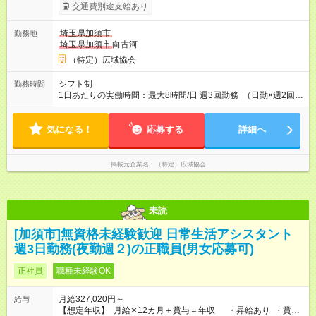
あり 36万1920円 （昨年実績 12ヶ月勤務の場合の額 3月支
交通費別途支給あり
給） ・給与は月末締切、翌25日支払い ・社保完備（厚生年
金・健康保険・雇用保険・労災保険） ・職場までの交通費全額
埼玉県加須市
勤務地
支給（高速道路代・ガソリン代） 【試用期間】試用期間あり 試
埼玉県加須市
向古河
用期間の長さ：4ヶ月 ※ 雇用形態と給与に、本採用時と異なる部
分があります。 雇用形態：本採用時と同じです。 給与：月
（特定）広域協会
給 288,320円以上
シフト制
勤務時間
1日あたりの実働時間：最大8時間/日 週3回勤務 （日勤×週2回）
＋（夜勤 ×週1回） （日勤・夜勤の回数が変更になることがあり
ます） 例 【日勤】9:00～19:00（実働8h＋待機休憩2h）
気になる！
【夜勤】21:00～9:00（実働8h＋待機休憩4h)
応募する
詳細へ
掲載元企業名
（特定）広域協会
未読
[加須市]無資格未経験歓迎 日常生活アシスタント
週3日勤務(夜勤週２)の正職員(男女応募可)
正社員
職種未経験OK
月給327,020円～
給与
【想定年収】 月給✕12カ月＋賞与＝年収 ・昇給あり ・賞与