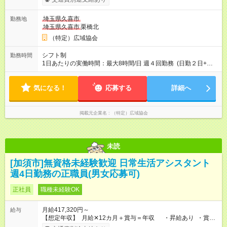
給） ・給与は月末締切、翌25日支払い ・社保完備（厚生年
金・健康保険・雇用保険・労災保険） ・職場までの交通費全額
埼玉県久喜市
勤務地
支給（高速道路代・ガソリン代） 【試用期間】試用期間あり 試
埼玉県久喜市
栗橋北
用期間の長さ：4ヶ月 ※ 雇用形態と給与に、本採用時と異なる部
分があります。 雇用形態：本採用時と同じです。 給与：月
（特定）広域協会
給 388,940円以上
シフト制
勤務時間
1日あたりの実働時間：最大8時間/日 週４回勤務 (日勤２日+夜
勤２日) （日勤・夜勤の回数が変更になることがあります） 例
【日勤】9:00～19:00（実働8h＋待機休憩2h） 【夜勤】
気になる！
21:00～9:00（実働8h＋待機休憩4h)
応募する
詳細へ
掲載元企業名
（特定）広域協会
未読
[加須市]無資格未経験歓迎 日常生活アシスタント
週4日勤務の正職員(男女応募可)
正社員
職種未経験OK
月給417,320円～
給与
【想定年収】 月給✕12カ月＋賞与＝年収 ・昇給あり ・賞与
あり 66万3520円（昨年実績 12ヶ月勤務の場合の額 3月支