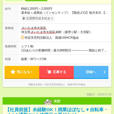
時給1,350円～2,000円
給与
基本給＋成果給（インセンティブ） 【勤怠〆日】毎月末日 【給
与支払】翌月15日 下記はモデルの月収例です。詳細は面接でご
交通費別途支給あり
案内します。 ────── モデル月収 ────── 【週3日／月12日
勤務の場合】 1年目:月収15.5万(時給1350円～) 2年目:月収19.4
さいたま市大宮区
勤務地
万(時給1400円～) 【週4日／月16日勤務の場合】 1年目:月収
埼玉県
さいたま市大宮区
錦町（最寄り駅：大宮駅）
20.5万(時給1350円～) 2年目:月収25.6万(時給1400円～) 【週5日
／月22日勤務の場合】 1年目:月収28.1万(時給1350円～) 2年目:
特定非営利活動法人 国連UNHCR協会
月収35.0万(時給1400円～) ※上記は1日8時間換算、成果給を加
算した目安金額です ◇時間外手当 ◇通勤手当 ◇健康管理補助 ◇
シフト制
勤務時間
インフルエンザ予防接種補助 ◇成果給（個人業績／月毎）​ ◇チ
1日あたりの実働時間：最大8時間/日 ─────── 開始と終了時
ームボーナス（チーム業績／月毎） ◇チャレンジ昇給制度 ◇年
間 ─────── 8:00～21:00の中でシフト制 ※実働8時間（休憩
次昇給制度 ◇昇格制度 【試用期間】試用期間あり 試用期間の長
60分） ※活動場所により開始・終了時間は変動 ─────── 選
副業・WワークOK
特徴
さ：1ヶ月 雇用形態、給与は本採用時と同じです。 初回は1か月
べる働き方 ─────── シフト希望を伺います たとえば 日火木
契約でトライアル期間（給与・待遇に差異なし）
や月水金日、火水金土日など フルタイムで取り組みたい方も、
Ｗワーク希望の方も歓迎◎
気になる！
応募する
詳細へ
掲載元企業名
特定非営利活動法人 国連UNHCR協会
掲載日：2026.07.30
未読
【社員前提】未経験OK！残業ほぼなし▼自転車・