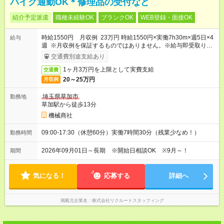
バイク通勤OK＊修理品の受付など
紹介予定派遣
職種未経験OK
ブランクOK
WEB登録・面接OK
時給1550円 月収例 23万円 時給1550円×実働7h30m×週5日×4
給与
週 ※月収例を保証するものではありません。※給与即受取りサ
ービス利用可（利用条件有）
交通費別途支給あり
1ヶ月3万円を上限として実費支給
交通費
20～25万円
月収例
埼玉県草加市
勤務地
草加駅から徒歩13分
機械商社
09:00-17:30（休憩60分）実働7時間30分（残業少なめ！）
勤務時間
2026年09月01日～長期 ※開始日相談OK ※9月～！
期間
気になる！
応募する
詳細へ
掲載元企業名
株式会社リクルートスタッフィング