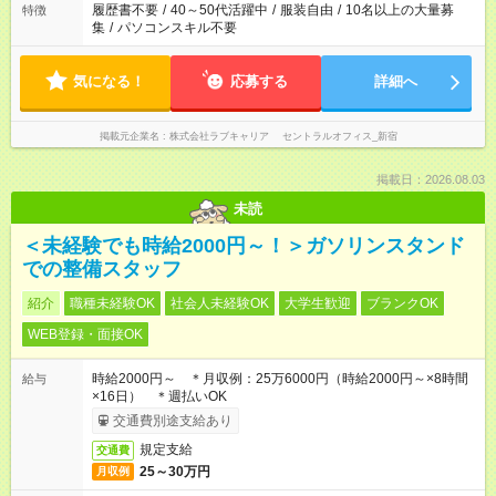
履歴書不要
/
40～50代活躍中
/
服装自由
/
10名以上の大量募
特徴
集
/
パソコンスキル不要
気になる！
応募する
詳細へ
掲載元企業名
株式会社ラブキャリア セントラルオフィス_新宿
掲載日：2026.08.03
未読
＜未経験でも時給2000円～！＞ガソリンスタンド
での整備スタッフ
紹介
職種未経験OK
社会人未経験OK
大学生歓迎
ブランクOK
WEB登録・面接OK
時給2000円～ ＊月収例：25万6000円（時給2000円～×8時間
給与
×16日） ＊週払いOK
交通費別途支給あり
規定支給
交通費
25～30万円
月収例