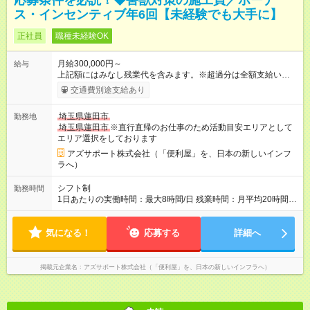
応募条件を必読！◆害獣対策の施工員／ボーナ
ス・インセンティブ年6回【未経験でも大手に】
正社員
職種未経験OK
月給300,000円～
給与
上記額にはみなし残業代を含みます。※超過分は全額支給いたし
ます。 みなし残業代 73,808円／月 みなし残業時間 45時間／月
交通費別途支給あり
年収＝月給＋ボーナス＋インセンティブ ボーナス ：2回 ※過
去2回を切ったことなし インセンティブ ：年4回 ※3ヶ月ごと
埼玉県蓮田市
勤務地
（年4回） ※施工スタッフにもインセンティブがもらえます
埼玉県蓮田市
※直行直帰のお仕事のため活動目安エリアとして
※合計で約30～60万/年程度で動きます（一番高い方ですと100
エリア選択をしております
万超え） --------------------------------- 昇給：あり ※年1回評価に基
づく 手当：あり 全額100%支給 ・交通費（通勤費） ・業務に
アズサポート株式会社（「便利屋」を、日本の新しいインフ
おける活動費 ・超過勤務手当 【注意】 貸与する社用車は、社員
ラへ）
各自が保管していただきます 駐車場代が仮にかかる場合、各社
員での負担となります ※1都3県社員については会社負担があり
シフト制
勤務時間
ます（ご相談ください） 【試用期間】試用期間あり 試用期間の
1日あたりの実働時間：最大8時間/日 残業時間：月平均20時間程
長さ：4ヶ月 ※ 雇用形態と給与に、本採用時と異なる部分があり
度 ※閑散月10時間ほど、繁忙期40時間ほど 【注意】 直行直帰の
ます。 雇用形態：中途採用（契約社員） 給与：本採用時と同じ
ため、最初に訪問するお客様と、最後のお客様のご自宅の場所
です。 試用期間中は嘱託社員契約となります。嘱託社員契約中
気になる！
によっては出勤・退勤時間が変動する場合がございます 例）
応募する
詳細へ
の給与・待遇・福利厚生は正社員のものと同じです。99％の方
閑散期10時に出発、退勤16時台～繁忙期7時台に出発～帰宅20
が試用期間後に正社員に移行しております。
時台
掲載元企業名
アズサポート株式会社（「便利屋」を、日本の新しいインフラへ）