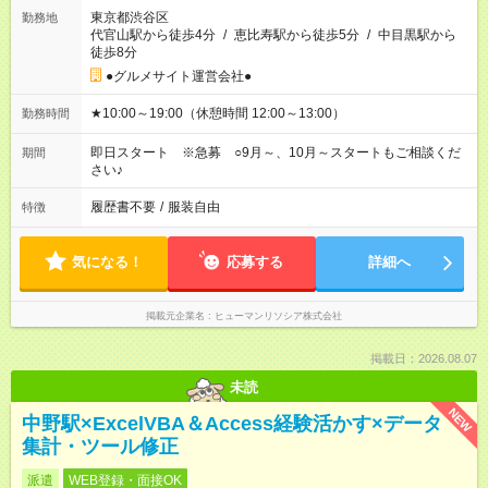
東京都渋谷区
勤務地
代官山駅から徒歩4分
/
恵比寿駅から徒歩5分
/
中目黒駅から
徒歩8分
●グルメサイト運営会社●
★10:00～19:00（休憩時間 12:00～13:00）
勤務時間
即日スタート ※急募 ○9月～、10月～スタートもご相談くだ
期間
さい♪
履歴書不要
/
服装自由
特徴
気になる！
応募する
詳細へ
掲載元企業名
ヒューマンリソシア株式会社
掲載日：2026.08.07
未読
NEW
中野駅×ExcelVBA＆Access経験活かす×データ
集計・ツール修正
派遣
WEB登録・面接OK