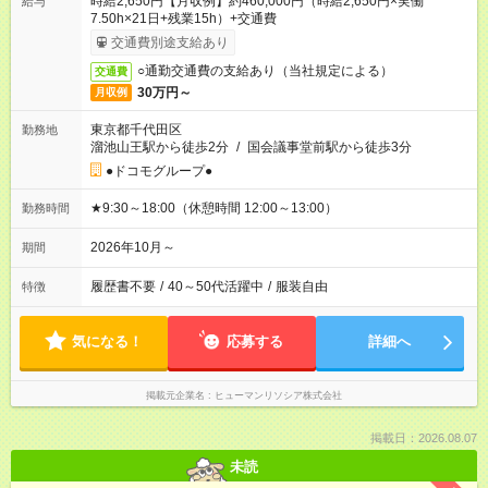
時給2,650円【月収例】約460,000円（時給2,650円×実働
給与
7.50h×21日+残業15h）+交通費
交通費別途支給あり
○通勤交通費の支給あり（当社規定による）
交通費
30万円～
月収例
東京都千代田区
勤務地
溜池山王駅から徒歩2分
/
国会議事堂前駅から徒歩3分
●ドコモグループ●
★9:30～18:00（休憩時間 12:00～13:00）
勤務時間
2026年10月～
期間
履歴書不要
/
40～50代活躍中
/
服装自由
特徴
気になる！
応募する
詳細へ
掲載元企業名
ヒューマンリソシア株式会社
掲載日：2026.08.07
未読