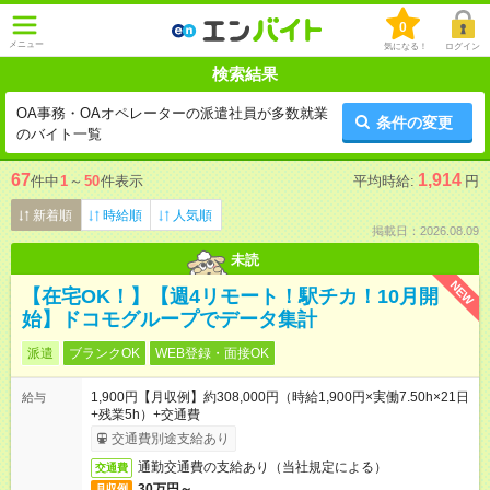
0
メニュー
気になる！
ログイン
検索結果
OA事務・OAオペレーターの派遣社員が多数就業
条件の変更
のバイト一覧
67
1,914
件中
1
～
50
件表示
平均時給:
円
新着順
時給順
人気順
掲載日：2026.08.09
未読
NEW
【在宅OK！】【週4リモート！駅チカ！10月開
始】ドコモグループでデータ集計
派遣
ブランクOK
WEB登録・面接OK
1,900円【月収例】約308,000円（時給1,900円×実働7.50h×21日
給与
+残業5h）+交通費
交通費別途支給あり
通勤交通費の支給あり（当社規定による）
交通費
30万円～
月収例