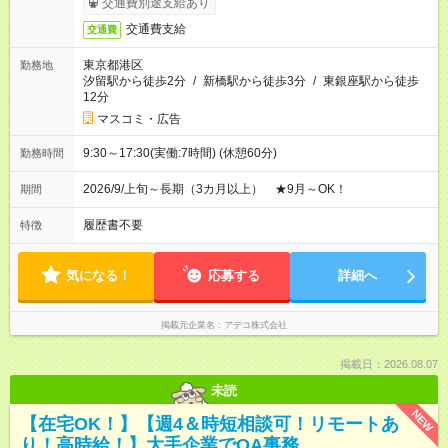
交通費別途支給あり
交通費支給
交通費
東京都港区
勤務地
汐留駅から徒歩2分
/
新橋駅から徒歩3分
/
東銀座駅から徒歩
12分
マスコミ・広告
9:30～17:30(実働:7時間) (休憩60分)
勤務時間
2026/9/上旬～長期（3カ月以上） ★9月～OK！
期間
履歴書不要
特徴
気になる！
応募する
詳細へ
掲載元企業名
アデコ株式会社
掲載日：2026.08.07
未読
NEW
【在宅OK！】【週4＆時短相談可！リモートあ
り！高時給！】大手企業でOA事務