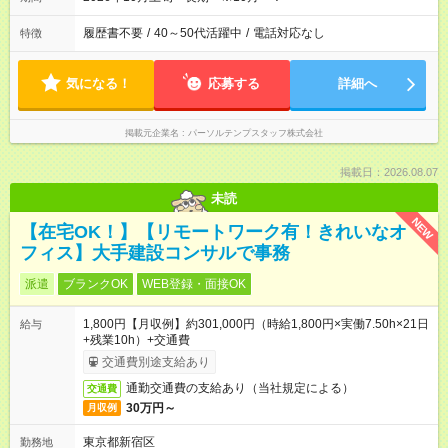
履歴書不要
/
40～50代活躍中
/
電話対応なし
特徴
気になる！
応募する
詳細へ
掲載元企業名
パーソルテンプスタッフ株式会社
掲載日：2026.08.07
未読
NEW
【在宅OK！】【リモートワーク有！きれいなオ
フィス】大手建設コンサルで事務
派遣
ブランクOK
WEB登録・面接OK
1,800円【月収例】約301,000円（時給1,800円×実働7.50h×21日
給与
+残業10h）+交通費
交通費別途支給あり
通勤交通費の支給あり（当社規定による）
交通費
30万円～
月収例
東京都新宿区
勤務地