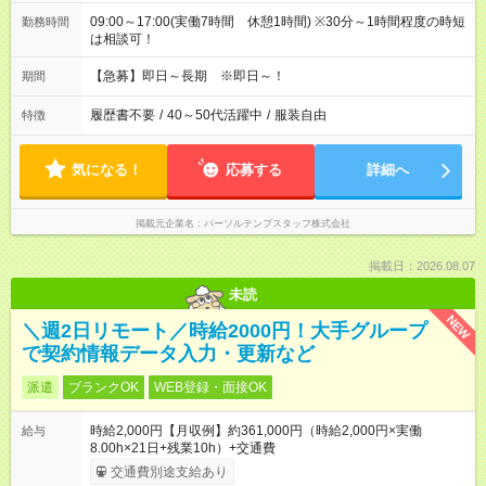
09:00～17:00(実働7時間 休憩1時間) ※30分～1時間程度の時短
勤務時間
は相談可！
【急募】即日～長期 ※即日～！
期間
履歴書不要
/
40～50代活躍中
/
服装自由
特徴
気になる！
応募する
詳細へ
掲載元企業名
パーソルテンプスタッフ株式会社
掲載日：2026.08.07
未読
NEW
＼週2日リモート／時給2000円！大手グループ
で契約情報データ入力・更新など
派遣
ブランクOK
WEB登録・面接OK
時給2,000円【月収例】約361,000円（時給2,000円×実働
給与
8.00h×21日+残業10h）+交通費
交通費別途支給あり