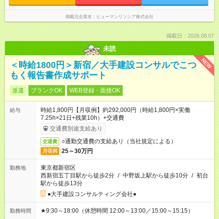
掲載元企業名
ヒューマンリソシア株式会社
掲載日：2026.08.07
未読
NEW
＜時給1800円＞新宿／大手建設コンサルでこつ
もく報告書作成サポート
派遣
ブランクOK
WEB登録・面接OK
時給1,800円【月収例】約292,000円（時給1,800円×実働
給与
7.25h×21日+残業10h）+交通費
交通費別途支給あり
○通勤交通費の支給あり（当社規定による）
交通費
25～30万円
月収例
東京都新宿区
勤務地
西新宿五丁目駅から徒歩2分
/
中野坂上駅から徒歩10分
/
初台
駅から徒歩13分
●大手建設コンサルティング会社●
★9:30～18:00（休憩時間 12:00～13:00／15:00～15:15）
勤務時間