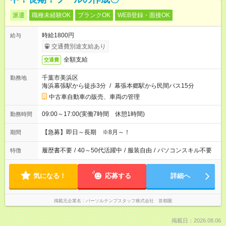
派遣
職種未経験OK
ブランクOK
WEB登録・面接OK
時給1800円
給与
交通費別途支給あり
全額支給
交通費
千葉市美浜区
勤務地
海浜幕張駅から徒歩3分
/
幕張本郷駅から民間バス15分
中古車自動車の販売、車両の管理
09:00～17:00(実働7時間 休憩1時間)
勤務時間
【急募】即日～長期 ※8月～！
期間
履歴書不要
/
40～50代活躍中
/
服装自由
/
パソコンスキル不要
特徴
気になる！
応募する
詳細へ
掲載元企業名
パーソルテンプスタッフ株式会社 首都圏
掲載日：2026.08.06