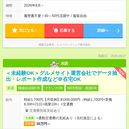
2026年9月～
期間
履歴書不要
/
40～50代活躍中
/
服装自由
特徴
気になる！
応募する
詳細へ
掲載元企業名
ヒューマンリソシア株式会社
掲載日：2026.08.07
未読
NEW
＜未経験OK＞グルメサイト運営会社でデータ抽
出・レポート作成など＠在宅OK
派遣
職種未経験OK
ブランクOK
WEB登録・面接OK
時給1,700円【月収例】約306,000円（時給1,700円×実働
給与
8.00h×21日+残業10h）+交通費
交通費別途支給あり
○通勤交通費の支給あり（当社規定による）
交通費
30万円～
月収例