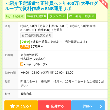
NEW
＜紹介予定派遣で正社員へ＞年400万↑大手ITグ
ループで資料作成＆SNS運用サポ
紹介予定派遣
職種未経験OK
ブランクOK
WEB登録・面接OK
時給2,000円【月収例】約361,000円（時給2,000円×実働
給与
8.00h×21日+残業10h）+交通費
交通費別途支給あり
○通勤交通費の支給あり（当社規定による）
交通費
30万円～
月収例
東京都渋谷区
勤務地
渋谷駅から徒歩5分
●大手ITグループ●
★9:00～18:00（休憩時間 12:00～13:00）
勤務時間
即日スタート ※急募 ○9月～、10月～スタートもご相談くだ
期間
さい♪
服装自由
特徴
気になる！
応募する
詳細へ