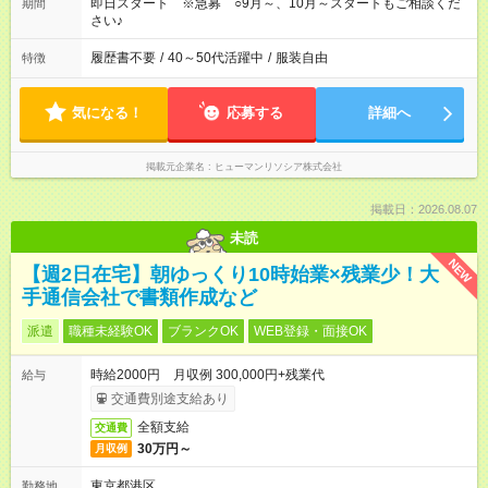
即日スタート ※急募 ○9月～、10月～スタートもご相談くだ
期間
さい♪
履歴書不要
/
40～50代活躍中
/
服装自由
特徴
気になる！
応募する
詳細へ
掲載元企業名
ヒューマンリソシア株式会社
掲載日：2026.08.07
未読
NEW
【週2日在宅】朝ゆっくり10時始業×残業少！大
手通信会社で書類作成など
派遣
職種未経験OK
ブランクOK
WEB登録・面接OK
時給2000円 月収例 300,000円+残業代
給与
交通費別途支給あり
全額支給
交通費
30万円～
月収例
東京都港区
勤務地