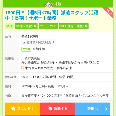
未読
NEW
1800円＊【週5日×7時間】派遣スタッフ活躍
中！長期！サポート業務
派遣
職種未経験OK
ブランクOK
WEB登録・面接OK
時給1800円
給与
交通費別途支給あり
全額支給
交通費
千葉市美浜区
勤務地
海浜幕張駅から徒歩3分
/
幕張本郷駅から民間バス15分
中古車自動車の販売、車両の管理
09:00～17:00(実働7時間 休憩1時間)
勤務時間
2026年09月上旬～長期 ※9月～！
期間
履歴書不要
/
40～50代活躍中
/
服装自由
/
パソコンスキル不要
特徴
気になる！
応募する
詳細へ