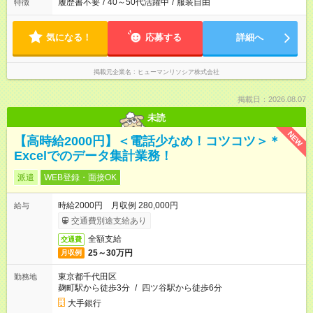
履歴書不要
/
40～50代活躍中
/
服装自由
特徴
気になる！
応募する
詳細へ
掲載元企業名
ヒューマンリソシア株式会社
掲載日：2026.08.07
未読
NEW
【高時給2000円】＜電話少なめ！コツコツ＞＊
Excelでのデータ集計業務！
派遣
WEB登録・面接OK
時給2000円 月収例 280,000円
給与
交通費別途支給あり
全額支給
交通費
25～30万円
月収例
東京都千代田区
勤務地
麹町駅から徒歩3分
/
四ツ谷駅から徒歩6分
大手銀行