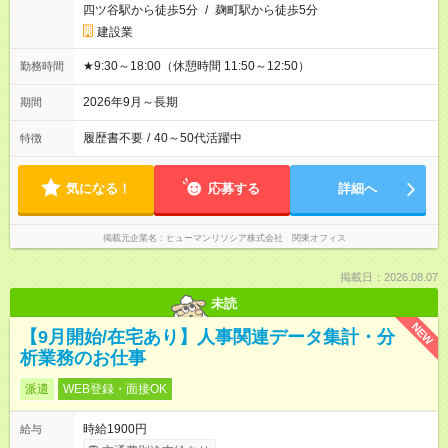
四ツ谷駅から徒歩5分
/
麹町駅から徒歩5分
建設業
★9:30～18:00（休憩時間 11:50～12:50）
勤務時間
2026年9月～長期
期間
履歴書不要
/
40～50代活躍中
特徴
気になる！
応募する
詳細へ
掲載元企業名
ヒューマンリソシア株式会社 関東オフィス
掲載日：2026.08.07
未読
NEW
【9月開始/在宅あり】人事関連データ集計・分
析業務のお仕事
派遣
WEB登録・面接OK
時給1900円
給与