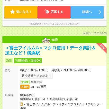
気になる！
応募する
詳細へ
掲載元企業名
パーソルテンプスタッフ株式会社
掲載日：2026.08.09
未読
NEW
＜富士フイルムG＞マクロ使用！データ集計＆
加工など！横浜駅
派遣
WEB登録・面接OK
時給1650円～1700円 月収例 253,110円～260,780円
給与
交通費別途支給あり
全額支給
交通費
25～30万円
月収例
横浜市西区
勤務地
横浜駅から徒歩8分
/
新高島駅から徒歩3分
＜富士フイルムグループ＞オフィスプロダクト＆プリンター
事業