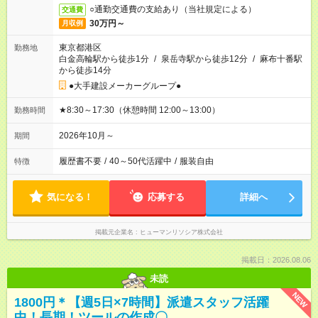
○通勤交通費の支給あり（当社規定による）
交通費
30万円～
月収例
東京都港区
勤務地
白金高輪駅から徒歩1分
/
泉岳寺駅から徒歩12分
/
麻布十番駅
から徒歩14分
●大手建設メーカーグループ●
★8:30～17:30（休憩時間 12:00～13:00）
勤務時間
2026年10月～
期間
履歴書不要
/
40～50代活躍中
/
服装自由
特徴
気になる！
応募する
詳細へ
掲載元企業名
ヒューマンリソシア株式会社
掲載日：2026.08.06
未読
NEW
1800円＊【週5日×7時間】派遣スタッフ活躍
中！長期！ツールの作成〇