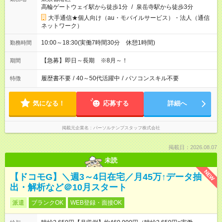
高輪ゲートウェイ駅から徒歩1分
/
泉岳寺駅から徒歩3分
大手通信★個人向け（au・モバイルサービス）・法人（通信
ネットワーク）
10:00～18:30(実働7時間30分 休憩1時間)
勤務時間
【急募】即日～長期 ※8月～！
期間
履歴書不要
/
40～50代活躍中
/
パソコンスキル不要
特徴
気になる！
応募する
詳細へ
掲載元企業名
パーソルテンプスタッフ株式会社
掲載日：2026.08.07
未読
NEW
【ドコモG】＼週3～4日在宅／月45万↑データ抽
出・解析など＠10月スタート
派遣
ブランクOK
WEB登録・面接OK