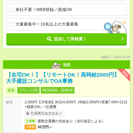
来社不要！WEB登録／面接OK
大量募集中！10名以上の大量募集
追加して再検索！
掲載日：2026.08.08
未読
NEW
【在宅OK！】【リモートOK！高時給2000円】
大手建設コンサルでOA事務
派遣
ブランクOK
WEB登録・面接OK
2,000円【月収例】約314,000円（時給2,000円×実働7.00h×21日
給与
+残業10h）+交通費
交通費別途支給あり
通勤交通費の支給あり（当社規定による）
交通費
30万円～
月収例