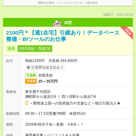
掲載元企業名
パーソルテンプスタッフ株式会社
掲載日：2026.08.09
未読
NEW
2100円＊【週1在宅】引継あり！データベース
整備・BIツールのお仕事
派遣
WEB登録・面接OK
時給2100円 月収例 294,000円
給与
交通費別途支給あり
全額支給
交通費
25～30万円
月収例
東京都千代田区
勤務地
麹町駅から徒歩2分
/
四ツ谷駅から徒歩7分
＜開発途上国への技術協力や支援など＞独立行政法人★
09:30～17:15(実働7時間 休憩45分)
勤務時間
2026年08月下旬～長期 ※8月～！
期間
履歴書不要
/
パソコンスキル不要
特徴