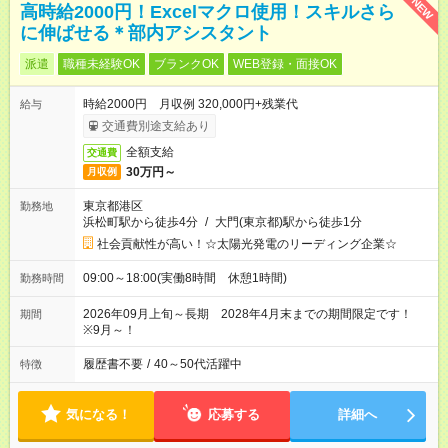
NEW
高時給2000円！Excelマクロ使用！スキルさら
に伸ばせる＊部内アシスタント
派遣
職種未経験OK
ブランクOK
WEB登録・面接OK
時給2000円 月収例 320,000円+残業代
給与
交通費別途支給あり
全額支給
交通費
30万円～
月収例
東京都港区
勤務地
浜松町駅から徒歩4分
/
大門(東京都)駅から徒歩1分
社会貢献性が高い！☆太陽光発電のリーディング企業☆
09:00～18:00(実働8時間 休憩1時間)
勤務時間
2026年09月上旬～長期 2028年4月末までの期間限定です！
期間
※9月～！
履歴書不要
/
40～50代活躍中
特徴
気になる！
応募する
詳細へ