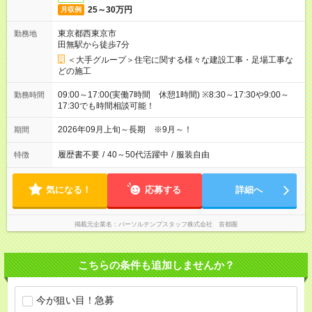
25～30万円
月収例
東京都西東京市
勤務地
田無駅から徒歩7分
＜大手グループ＞住宅に関する様々な建設工事・足場工事な
どの施工
09:00～17:00(実働7時間 休憩1時間) ※8:30～17:30や9:00～
勤務時間
17:30でも時間相談可能！
2026年09月上旬～長期 ※9月～！
期間
履歴書不要
/
40～50代活躍中
/
服装自由
特徴
気になる！
応募する
詳細へ
掲載元企業名
パーソルテンプスタッフ株式会社 首都圏
こちらの条件も追加しませんか？
今が狙い目！急募