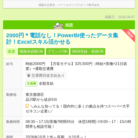
掲載元企業名
パーソルテンプスタッフ株式会社
掲載日：2026.08.07
未読
NEW
2000円＊電話なし！PowerBI使ったデータ集
計！Excelスキル活かせる
派遣
職種未経験OK
ブランクOK
WEB登録・面接OK
時給2000円 【月収モデル】325,500円（時給×実働×21日就
給与
業）+通勤交通費
交通費別途支給あり
全額支給
交通費
東京都港区
勤務地
品川駅から徒歩5分
＼みんな知ってる！国内外に多くの拠点を持つスーパー大手
ゼネコン企業♪／
08:30～17:15(実働7時間45分 休憩1時間) ※9:00～17：15の時
勤務時間
間帯も相談可能！
2026年10月上旬～長期 ※10月～！
期間