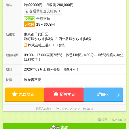
時給2000円 月収例 280,000円
給与
交通費別途支給あり
全額支給
交通費
25～30万円
月収例
東京都千代田区
勤務地
麹町駅から徒歩3分
/
四ツ谷駅から徒歩6分
株式会社三菱ＵＦＪ銀行
09:00～17:00(実働7時間 休憩1時間) ※30分～1時間程度の時短
勤務時間
は相談可！
2026年09月上旬～長期 ※9月～！
期間
履歴書不要
特徴
気になる！
応募する
詳細へ
掲載元企業名
パーソルテンプスタッフ株式会社
掲載日：2026.08.08
未読