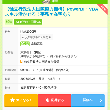
未読
NEW
【独立行政法人国際協力機構】PowerBI・VBA
スキル活かせる！事務▼在宅あり
派遣
WEB登録・面接OK
時給2000円
給与
交通費別途支給あり
全額支給
交通費
東京都千代田区
勤務地
麹町駅から徒歩2分
/
四ツ谷駅から徒歩7分
独立行政法人国際協力機構
09:30～17:15(実働7時間 休憩45分)
勤務時間
2026/08/25～長期 ※8月～！
期間
履歴書不要
/
40～50代活躍中
特徴
気になる！
応募する
詳細へ