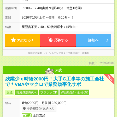
09:00～17:40(実働7時間40分 休憩1時間)
勤務時間
2026年10月上旬～長期 ※10月～！
期間
履歴書不要
/
40～50代活躍中
/
服装自由
特徴
気になる！
応募する
詳細へ
掲載元企業名
パーソルテンプスタッフ株式会社 首都圏
掲載日：2026.08.09
未読
NEW
残業少ｘ時給2000円！大手G工事等の施工会社
で＊VBAやマクロで業務効率化サポ
派遣
職種未経験OK
ブランクOK
WEB登録・面接OK
時給2000円 月収例 280,000円
給与
交通費別途支給あり
全額支給
交通費