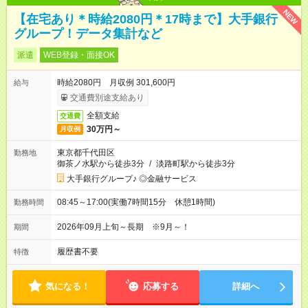
NEW
【在宅あり＊時給2080円＊17時まで】大手銀行
グループ！データ集計など
派遣
WEB登録・面接OK
時給2080円 月収例 301,600円
給与
交通費別途支給あり
全額支給
交通費
30万円～
月収例
東京都千代田区
勤務地
御茶ノ水駅から徒歩3分
/
淡路町駅から徒歩3分
大手銀行グループ♪ ◎金融サービス
08:45～17:00(実働7時間15分 休憩1時間)
勤務時間
2026年09月上旬～長期 ※9月～！
期間
履歴書不要
特徴
気になる！
応募する
詳細へ