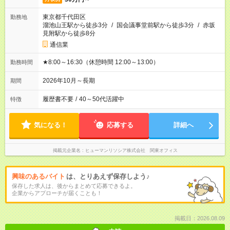
東京都千代田区
勤務地
溜池山王駅から徒歩3分
/
国会議事堂前駅から徒歩3分
/
赤坂
見附駅から徒歩8分
通信業
★8:00～16:30（休憩時間 12:00～13:00）
勤務時間
2026年10月～長期
期間
履歴書不要
/
40～50代活躍中
特徴
気になる！
応募する
詳細へ
掲載元企業名
ヒューマンリソシア株式会社 関東オフィス
興味のあるバイト
は、とりあえず保存しよう♪
保存した求人は、後からまとめて応募できるよ。
企業からアプローチが届くことも！
掲載日：2026.08.09