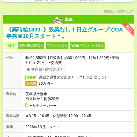
掲載日：2026.08.07
未読
NEW
《高時給1800↑》残業なし！日立グループでOA
事務＠10月スタート＊。
派遣
職種未経験OK
ブランクOK
WEB登録・面接OK
時給1,850円【月収例】約301,000円（時給1,850円×実働
給与
7.75h×21日）+交通費
交通費別途支給あり
通勤交通費の支給あり（当社規定による）
交通費
30万円～
月収例
茨城県土浦市
勤務地
神立駅から徒歩20分
●大手メーカー●
★8:15～16:45（休憩時間 12:00～12:45）
勤務時間
2026年10月スタート
期間