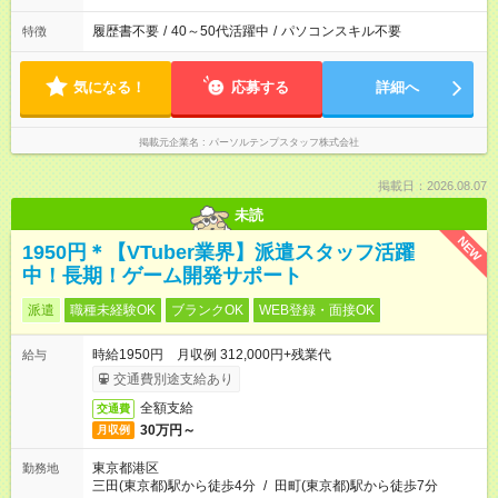
履歴書不要
/
40～50代活躍中
/
パソコンスキル不要
特徴
気になる！
応募する
詳細へ
掲載元企業名
パーソルテンプスタッフ株式会社
掲載日：2026.08.07
未読
NEW
1950円＊【VTuber業界】派遣スタッフ活躍
中！長期！ゲーム開発サポート
派遣
職種未経験OK
ブランクOK
WEB登録・面接OK
時給1950円 月収例 312,000円+残業代
給与
交通費別途支給あり
全額支給
交通費
30万円～
月収例
東京都港区
勤務地
三田(東京都)駅から徒歩4分
/
田町(東京都)駅から徒歩7分