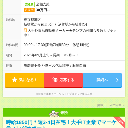
全額支給
交通費
30万円～
月収例
東京都港区
勤務地
新橋駅から徒歩6分
/
汐留駅から徒歩2分
大手外資系自動車メーカー★テンプの仲間も多数カツヤク
中！
09:00～17:30(実働7時間30分 休憩1時間)
勤務時間
2026年09月上旬～長期 ※9月～！
期間
履歴書不要
/
40～50代活躍中
/
服装自由
特徴
気になる！
応募する
詳細へ
掲載元企業名
パーソルテンプスタッフ株式会社
掲載日：2026.08.06
未読
NEW
時給1850円＊週3-4日在宅！大手IT企業でマーケ