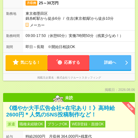
25～30万円
月収例
東京都墨田区
勤務地
錦糸町駅から徒歩6分
/
住吉(東京都)駅から徒歩10分
メーカー
09:00-17:50（休憩60分）実働7時間50分（残業少なめ！）
勤務時間
即日～長期 ※開始日相談OK
期間
気になる！
応募する
詳細へ
掲載元企業名
株式会社リクルートスタッフィング
掲載日：2026.08.06
未読
NEW
《穏やか大手広告会社×在宅あり！》高時給
2600円＊人気のSNS投稿制作など！
派遣
職種未経験OK
ブランクOK
WEB登録・面接OK
時給2600円 月収例 364,000円+残業代
給与