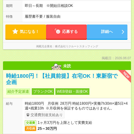
即日～長期 ※開始日相談OK
期間
履歴書不要
/
服装自由
特徴
気になる！
応募する
詳細へ
掲載元企業名
株式会社リクルートスタッフィング
掲載日：2026.08.07
未読
NEW
時給1800円！【社員前提】在宅OK！東新宿で
企画
紹介予定派遣
ブランクOK
WEB登録・面接OK
時給1800円 月収例 28万円 時給1800円×実働7h30m×週5日×4
給与
週+残業10h ※月収例を保証するものではありません。
交通費別途支給あり
1ヶ月3万円を上限として実費支給
交通費
25～30万円
月収例