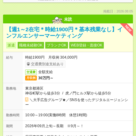
掲載日：2026.08.05
未読
NEW
【週1～2在宅＊時給1900円＊基本残業なし】イ
ンフルエンサーマーケティング
派遣
職種未経験OK
ブランクOK
WEB登録・面接OK
時給1900円 月収例 304,000円
給与
交通費別途支給あり
全額支給
交通費
30万円～
月収例
東京都港区
勤務地
神谷町駅から徒歩3分
/
虎ノ門ヒルズ駅から徒歩5分
＼大手広告グループ★／SNSを使ったデジタルエージェンシ
ー
10:00～19:00(実働8時間 休憩1時間)
勤務時間
2026年09月上旬～長期 ※9月～！
期間