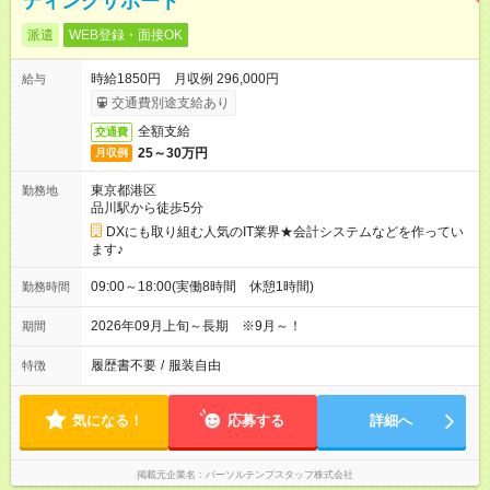
ティングサポート
派遣
WEB登録・面接OK
時給1850円 月収例 296,000円
給与
交通費別途支給あり
全額支給
交通費
25～30万円
月収例
東京都港区
勤務地
品川駅から徒歩5分
DXにも取り組む人気のIT業界★会計システムなどを作ってい
ます♪
09:00～18:00(実働8時間 休憩1時間)
勤務時間
2026年09月上旬～長期 ※9月～！
期間
履歴書不要
/
服装自由
特徴
気になる！
応募する
詳細へ
掲載元企業名
パーソルテンプスタッフ株式会社