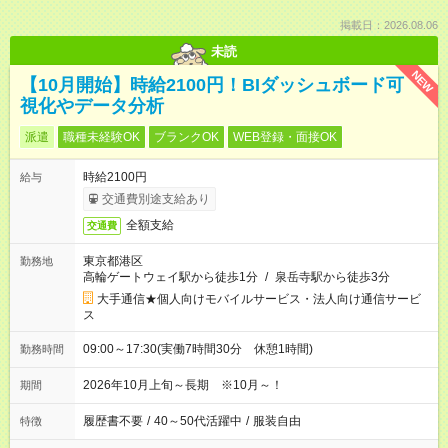
掲載日：2026.08.06
未読
NEW
【10月開始】時給2100円！BIダッシュボード可
視化やデータ分析
派遣
職種未経験OK
ブランクOK
WEB登録・面接OK
時給2100円
給与
交通費別途支給あり
全額支給
交通費
東京都港区
勤務地
高輪ゲートウェイ駅から徒歩1分
/
泉岳寺駅から徒歩3分
大手通信★個人向けモバイルサービス・法人向け通信サービ
ス
09:00～17:30(実働7時間30分 休憩1時間)
勤務時間
2026年10月上旬～長期 ※10月～！
期間
履歴書不要
/
40～50代活躍中
/
服装自由
特徴