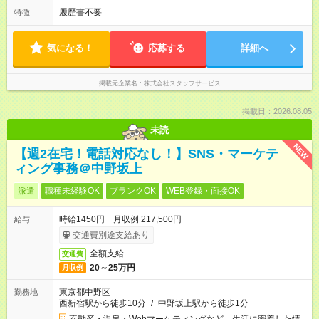
履歴書不要
特徴
気になる！
応募する
詳細へ
掲載元企業名
株式会社スタッフサービス
掲載日：2026.08.05
未読
NEW
【週2在宅！電話対応なし！】SNS・マーケテ
ィング事務＠中野坂上
派遣
職種未経験OK
ブランクOK
WEB登録・面接OK
時給1450円 月収例 217,500円
給与
交通費別途支給あり
全額支給
交通費
20～25万円
月収例
東京都中野区
勤務地
西新宿駅から徒歩10分
/
中野坂上駅から徒歩1分