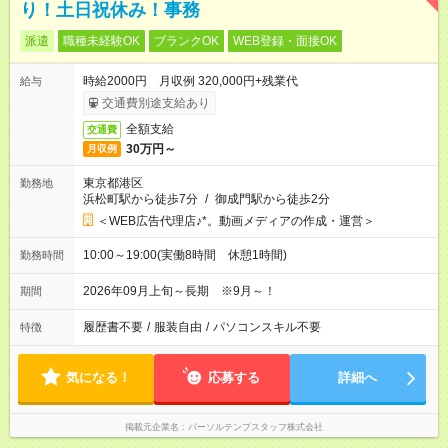
り！土日祝休み！事務
派遣
職種未経験OK
ブランクOK
WEB登録・面接OK
時給2000円 月収例 320,000円+残業代
給与
交通費別途支給あり
全額支給
交通費
30万円～
月収例
東京都港区
勤務地
浜松町駅から徒歩7分
/
御成門駅から徒歩2分
＜WEB広告代理店♪*。動画メディアの作成・運営＞
10:00～19:00(実働8時間 休憩1時間)
勤務時間
2026年09月上旬～長期 ※9月～！
期間
履歴書不要
/
服装自由
/
パソコンスキル不要
特徴
気になる！
応募する
詳細へ
掲載元企業名
パーソルテンプスタッフ株式会社