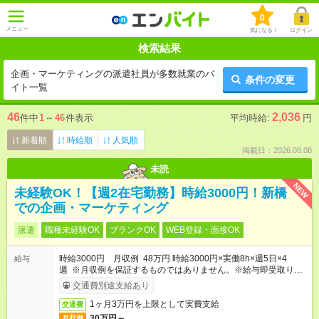
0
メニュー
気になる！
ログイン
検索結果
企画・マーケティングの派遣社員が多数就業のバ
条件の変更
イト一覧
46
2,036
件中
1
～
46
件表示
平均時給:
円
新着順
時給順
人気順
掲載日：2026.08.08
未読
NEW
未経験OK！【週2在宅勤務】時給3000円！新橋
での企画・マーケティング
派遣
職種未経験OK
ブランクOK
WEB登録・面接OK
時給3000円 月収例 48万円 時給3000円×実働8h×週5日×4
給与
週 ※月収例を保証するものではありません。※給与即受取りサ
ービス利用可（利用条件有）
交通費別途支給あり
1ヶ月3万円を上限として実費支給
交通費
30万円～
月収例