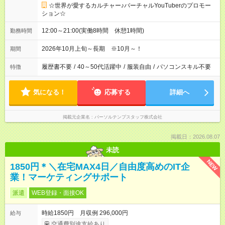
☆世界が愛するカルチャー♪バーチャルYouTuberのプロモー
ション☆
12:00～21:00(実働8時間 休憩1時間)
勤務時間
2026年10月上旬～長期 ※10月～！
期間
履歴書不要
/
40～50代活躍中
/
服装自由
/
パソコンスキル不要
特徴
気になる！
応募する
詳細へ
掲載元企業名
パーソルテンプスタッフ株式会社
掲載日：2026.08.07
未読
NEW
1850円＊＼在宅MAX4日／自由度高めのIT企
業！マーケティングサポート
派遣
WEB登録・面接OK
時給1850円 月収例 296,000円
給与
交通費別途支給あり