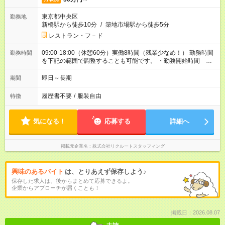
東京都中央区
勤務地
新橋駅から徒歩10分
/
築地市場駅から徒歩5分
レストラン・フ－ド
09:00-18:00（休憩60分）実働8時間（残業少なめ！） 勤務時間
勤務時間
を下記の範囲で調整することも可能です。 ・勤務開始時間
09:00～10:00 ・勤務終了時間 17:00～18:00 ・実働 07:00～
08:00
即日～長期
期間
履歴書不要
/
服装自由
特徴
気になる！
応募する
詳細へ
掲載元企業名
株式会社リクルートスタッフィング
興味のあるバイト
は、とりあえず保存しよう♪
保存した求人は、後からまとめて応募できるよ。
企業からアプローチが届くことも！
掲載日：2026.08.07