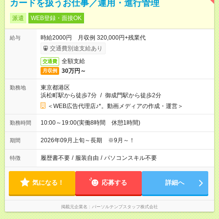
カードを扱うお仕事／運用・進行管理
派遣
WEB登録・面接OK
時給2000円 月収例 320,000円+残業代
給与
交通費別途支給あり
全額支給
交通費
30万円～
月収例
東京都港区
勤務地
浜松町駅から徒歩7分
/
御成門駅から徒歩2分
＜WEB広告代理店♪*。動画メディアの作成・運営＞
10:00～19:00(実働8時間 休憩1時間)
勤務時間
2026年09月上旬～長期 ※9月～！
期間
履歴書不要
/
服装自由
/
パソコンスキル不要
特徴
気になる！
応募する
詳細へ
掲載元企業名
パーソルテンプスタッフ株式会社