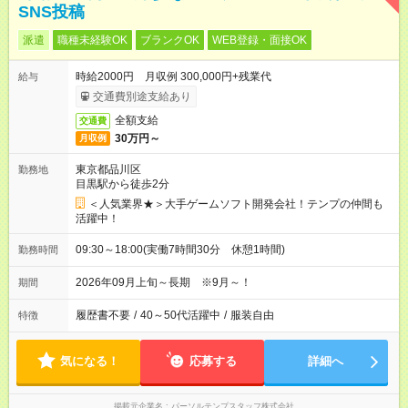
SNS投稿
派遣
職種未経験OK
ブランクOK
WEB登録・面接OK
時給2000円 月収例 300,000円+残業代
給与
交通費別途支給あり
全額支給
交通費
30万円～
月収例
東京都品川区
勤務地
目黒駅から徒歩2分
＜人気業界★＞大手ゲームソフト開発会社！テンプの仲間も
活躍中！
09:30～18:00(実働7時間30分 休憩1時間)
勤務時間
2026年09月上旬～長期 ※9月～！
期間
履歴書不要
/
40～50代活躍中
/
服装自由
特徴
気になる！
応募する
詳細へ
掲載元企業名
パーソルテンプスタッフ株式会社