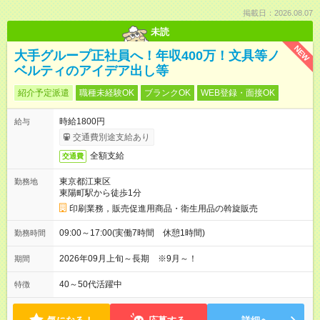
掲載日：2026.08.07
未読
NEW
大手グループ正社員へ！年収400万！文具等ノ
ベルティのアイデア出し等
紹介予定派遣
職種未経験OK
ブランクOK
WEB登録・面接OK
時給1800円
給与
交通費別途支給あり
全額支給
交通費
東京都江東区
勤務地
東陽町駅から徒歩1分
印刷業務，販売促進用商品・衛生用品の斡旋販売
09:00～17:00(実働7時間 休憩1時間)
勤務時間
2026年09月上旬～長期 ※9月～！
期間
40～50代活躍中
特徴