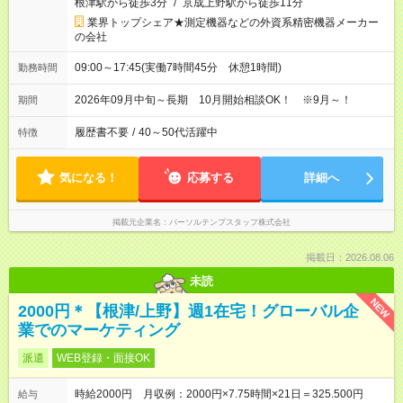
根津駅から徒歩3分
/
京成上野駅から徒歩11分
業界トップシェア★測定機器などの外資系精密機器メーカー
の会社
09:00～17:45(実働7時間45分 休憩1時間)
勤務時間
2026年09月中旬～長期 10月開始相談OK！ ※9月～！
期間
履歴書不要
/
40～50代活躍中
特徴
気になる！
応募する
詳細へ
掲載元企業名
パーソルテンプスタッフ株式会社
掲載日：2026.08.06
未読
NEW
2000円＊【根津/上野】週1在宅！グローバル企
業でのマーケティング
派遣
WEB登録・面接OK
時給2000円 月収例：2000円×7.75時間×21日＝325.500円
給与