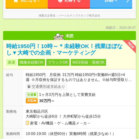
気になる！
応募する
詳細へ
掲載元企業名
パーソルテンプスタッフ株式会社
掲載日：2026.08.07
未読
NEW
時給1950円！10時～＊未経験OK！残業ほぼな
し▼大崎での企画・マーケティング
派遣
職種未経験OK
ブランクOK
WEB登録・面接OK
時給1950円 月収例 31万円 時給1950円×実働8h×週5日×4
給与
週 ※月収例を保証するものではありません。※給与即受取りサ
ービス利用可（利用条件有）
交通費別途支給あり
1ヶ月3万円を上限として実費支給
交通費
30万円～
月収例
東京都品川区
勤務地
大崎駅から徒歩6分
/
大井町駅から徒歩15分
家電・AV機器・ゲ－ム機器メ－カ－
10:00-19:00（休憩60分）実働8時間（残業少なめ！）
勤務時間