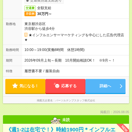
交通費別途支給あり
全額支給
交通費
30万円～
月収例
東京都渋谷区
勤務地
渋谷駅から徒歩4分
★インフルエンサーマーケティングを中心にした広告代理店
★
10:00～19:00(実働8時間 休憩1時間)
勤務時間
2026年09月上旬～長期 10月開始相談OK！ ※9月～！
期間
履歴書不要
/
服装自由
特徴
気になる！
応募する
詳細へ
掲載元企業名
パーソルテンプスタッフ株式会社
掲載日：2026.08.05
未読
NEW
《週1-2は在宅で！》時給1900円＊インフルエ