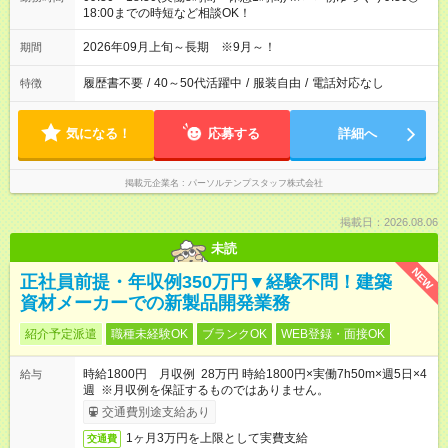
18:00までの時短など相談OK！
2026年09月上旬～長期 ※9月～！
期間
履歴書不要
/
40～50代活躍中
/
服装自由
/
電話対応なし
特徴
気になる！
応募する
詳細へ
掲載元企業名
パーソルテンプスタッフ株式会社
掲載日：2026.08.06
未読
NEW
正社員前提・年収例350万円▼経験不問！建築
資材メーカーでの新製品開発業務
紹介予定派遣
職種未経験OK
ブランクOK
WEB登録・面接OK
時給1800円 月収例 28万円 時給1800円×実働7h50m×週5日×4
給与
週 ※月収例を保証するものではありません。
交通費別途支給あり
1ヶ月3万円を上限として実費支給
交通費