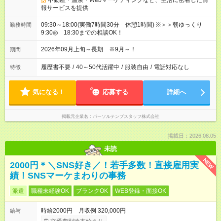
不動産・温泉・Webマーケティングなど、生活に密着した情
報サービスを提供
09:30～18:00(実働7時間30分 休憩1時間) ※＞＞朝ゆっくり
勤務時間
9:30◎ 18:30までの相談OK！
2026年09月上旬～長期 ※9月～！
期間
履歴書不要
/
40～50代活躍中
/
服装自由
/
電話対応なし
特徴
気になる！
応募する
詳細へ
掲載元企業名
パーソルテンプスタッフ株式会社
掲載日：2026.08.05
未読
NEW
2000円＊＼SNS好き／！若手多数！直接雇用実
績！SNSマーケまわりの事務
派遣
職種未経験OK
ブランクOK
WEB登録・面接OK
時給2000円 月収例 320,000円
給与