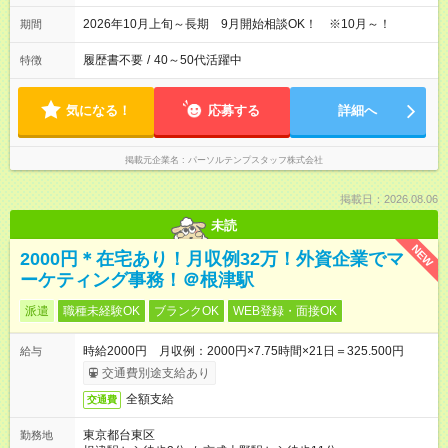
2026年10月上旬～長期 9月開始相談OK！ ※10月～！
期間
履歴書不要
/
40～50代活躍中
特徴
気になる！
応募する
詳細へ
掲載元企業名
パーソルテンプスタッフ株式会社
掲載日：2026.08.06
未読
NEW
2000円＊在宅あり！月収例32万！外資企業でマ
ーケティング事務！＠根津駅
派遣
職種未経験OK
ブランクOK
WEB登録・面接OK
時給2000円 月収例：2000円×7.75時間×21日＝325.500円
給与
交通費別途支給あり
全額支給
交通費
東京都台東区
勤務地