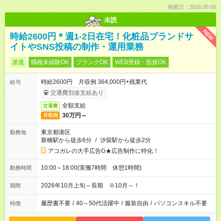
掲載日：2026.08.06
未読
NEW
時給2600円＊週1-2日在宅！化粧品ブランドサ
イトやSNS投稿の制作・運用業務
派遣
職種未経験OK
ブランクOK
WEB登録・面接OK
時給2600円 月収例 364,000円+残業代
給与
交通費別途支給あり
全額支給
交通費
30万円～
月収例
東京都港区
勤務地
新橋駅から徒歩6分
/
汐留駅から徒歩2分
アコガレの大手広告G★広告制作に特化！
10:00～18:00(実働7時間 休憩1時間)
勤務時間
2026年10月上旬～長期 ※10月～！
期間
履歴書不要
/
40～50代活躍中
/
服装自由
/
パソコンスキル不要
特徴