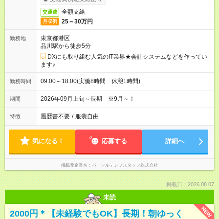
全額支給
交通費
25～30万円
月収例
東京都港区
勤務地
品川駅から徒歩5分
DXにも取り組む人気のIT業界★会計システムなどを作ってい
ます♪
09:00～18:00(実働8時間 休憩1時間)
勤務時間
2026年09月上旬～長期 ※9月～！
期間
履歴書不要
/
服装自由
特徴
気になる！
応募する
詳細へ
掲載元企業名
パーソルテンプスタッフ株式会社
掲載日：2026.08.07
未読
NEW
2000円＊【未経験でもOK】長期！朝ゆっく