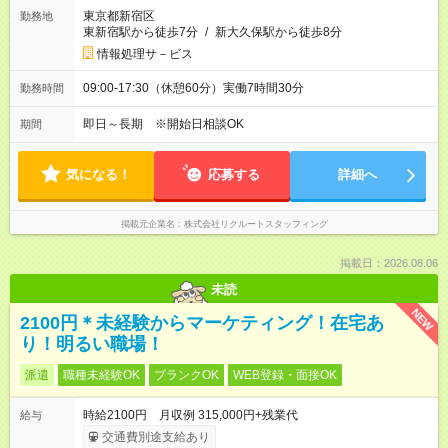
東京都新宿区
勤務地
東新宿駅から徒歩7分
/
新大久保駅から徒歩8分
情報処理サ－ビス
09:00-17:30（休憩60分）実働7時間30分
勤務時間
即日～長期 ※開始日相談OK
期間
気になる！
応募する
詳細へ
掲載元企業名
株式会社リクルートスタッフィング
掲載日：2026.08.06
未読
NEW
2100円＊未経験からマーケティング！在宅あ
り！明るい職場！
派遣
職種未経験OK
ブランクOK
WEB登録・面接OK
時給2100円 月収例 315,000円+残業代
給与
交通費別途支給あり