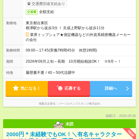
交通費別途支給あり
全額支給
交通費
東京都台東区
勤務地
根津駅から徒歩3分
/
京成上野駅から徒歩11分
業界トップシェア★測定機器などの外資系精密機器メーカー
の会社
09:00～17:45(実働7時間45分 休憩1時間)
勤務時間
2026年09月上旬～長期 10月開始相談OK！ ※9月～！
期間
履歴書不要
/
40～50代活躍中
特徴
気になる！
応募する
詳細へ
掲載元企業名
パーソルテンプスタッフ株式会社
掲載日：2026.08.06
未読
NEW
2000円＊未経験でもOK！＼有名キャラクター