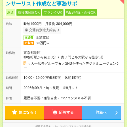
ンサーリスト作成など事務サポ
派遣
職種未経験OK
ブランクOK
WEB登録・面接OK
時給1900円 月収例 304,000円
給与
交通費別途支給あり
全額支給
交通費
30万円～
月収例
東京都港区
勤務地
神谷町駅から徒歩3分
/
虎ノ門ヒルズ駅から徒歩5分
＼大手広告グループ★／SNSを使ったデジタルエージェンシ
ー
10:00～19:00(実働8時間 休憩1時間)
勤務時間
2026年09月上旬～長期 ※9月～！
期間
履歴書不要
/
服装自由
/
パソコンスキル不要
特徴
気になる！
応募する
詳細へ
掲載元企業名
パーソルテンプスタッフ株式会社