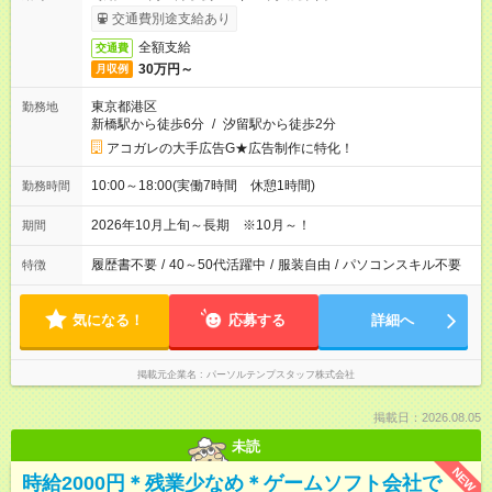
交通費別途支給あり
全額支給
交通費
30万円～
月収例
東京都港区
勤務地
新橋駅から徒歩6分
/
汐留駅から徒歩2分
アコガレの大手広告G★広告制作に特化！
10:00～18:00(実働7時間 休憩1時間)
勤務時間
2026年10月上旬～長期 ※10月～！
期間
履歴書不要
/
40～50代活躍中
/
服装自由
/
パソコンスキル不要
特徴
気になる！
応募する
詳細へ
掲載元企業名
パーソルテンプスタッフ株式会社
掲載日：2026.08.05
未読
NEW
時給2000円＊残業少なめ＊ゲームソフト会社で