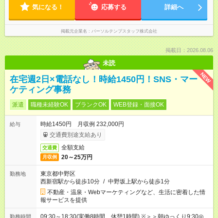
気になる！
応募する
詳細へ
掲載元企業名
パーソルテンプスタッフ株式会社
掲載日：2026.08.06
未読
NEW
在宅週2日×電話なし！時給1450円！SNS・マー
ケティング事務
派遣
職種未経験OK
ブランクOK
WEB登録・面接OK
時給1450円 月収例 232,000円
給与
交通費別途支給あり
全額支給
交通費
20～25万円
月収例
東京都中野区
勤務地
西新宿駅から徒歩10分
/
中野坂上駅から徒歩1分
不動産・温泉・Webマーケティングなど、生活に密着した情
報サービスを提供
09:30～18:30(実働8時間 休憩1時間) ※＞＞朝ゆっくり9:30◎
勤務時間