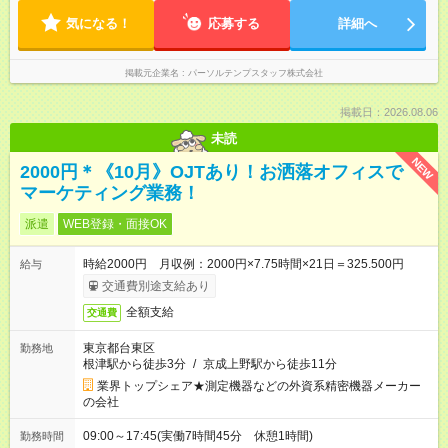
気になる！
応募する
詳細へ
掲載元企業名
パーソルテンプスタッフ株式会社
掲載日：2026.08.06
未読
NEW
2000円＊《10月》OJTあり！お洒落オフィスで
マーケティング業務！
派遣
WEB登録・面接OK
時給2000円 月収例：2000円×7.75時間×21日＝325.500円
給与
交通費別途支給あり
全額支給
交通費
東京都台東区
勤務地
根津駅から徒歩3分
/
京成上野駅から徒歩11分
業界トップシェア★測定機器などの外資系精密機器メーカー
の会社
09:00～17:45(実働7時間45分 休憩1時間)
勤務時間