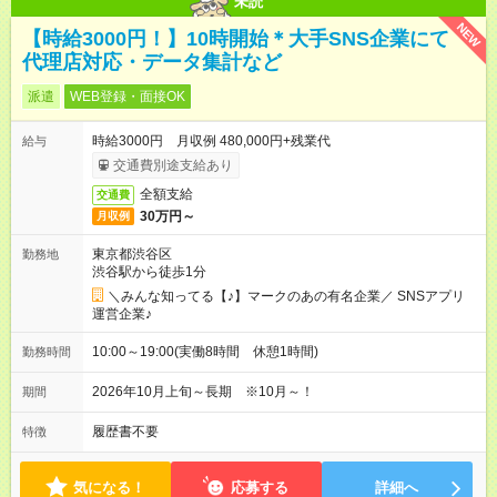
未読
NEW
【時給3000円！】10時開始＊大手SNS企業にて
代理店対応・データ集計など
派遣
WEB登録・面接OK
時給3000円 月収例 480,000円+残業代
給与
交通費別途支給あり
全額支給
交通費
30万円～
月収例
東京都渋谷区
勤務地
渋谷駅から徒歩1分
＼みんな知ってる【♪】マークのあの有名企業／ SNSアプリ
運営企業♪
10:00～19:00(実働8時間 休憩1時間)
勤務時間
2026年10月上旬～長期 ※10月～！
期間
履歴書不要
特徴
気になる！
応募する
詳細へ