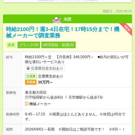
掲載日：2026.08.05
未読
NEW
時給2100円！週3-4日在宅！17時15分まで！機
械メーカーで調査業務
派遣
ブランクOK
WEB登録・面接OK
時給2100円＋交 【月収例】346,500円～ ■給与の前払いが可
給与
能な速払いサービスあり
交通費別途支給あり
交通費支給あり
交通費
30万円～
月収例
東京都大田区
勤務地
穴守稲荷駅から徒歩8分
/
天空橋駅から徒歩7分
機械メーカー
8:45～17:15 ※残業はほとんどありません。※休憩は45分で
勤務時間
す。
2026/09/01～長期 ※開始日はご相談可能です！ ※9月～！
期間