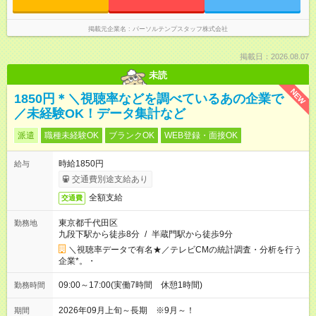
掲載元企業名
パーソルテンプスタッフ株式会社
掲載日：2026.08.07
未読
NEW
1850円＊＼視聴率などを調べているあの企業で
／未経験OK！データ集計など
派遣
職種未経験OK
ブランクOK
WEB登録・面接OK
時給1850円
給与
交通費別途支給あり
全額支給
交通費
東京都千代田区
勤務地
九段下駅から徒歩8分
/
半蔵門駅から徒歩9分
＼視聴率データで有名★／テレビCMの統計調査・分析を行う
企業*。・
09:00～17:00(実働7時間 休憩1時間)
勤務時間
2026年09月上旬～長期 ※9月～！
期間