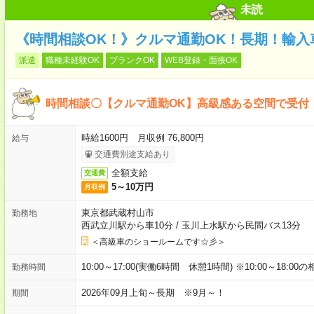
未読
《時間相談OK！》クルマ通勤OK！長期！輸入
派遣
職種未経験OK
ブランクOK
WEB登録・面接OK
時間相談〇【クルマ通勤OK】高級感ある空間で受付
時給1600円 月収例 76,800円
給与
交通費別途支給あり
全額支給
交通費
5～10万円
月収例
東京都武蔵村山市
勤務地
西武立川駅から車10分
/
玉川上水駅から民間バス13分
＜高級車のショールームです☆彡＞
10:00～17:00(実働6時間 休憩1時間) ※10:00～18:00
勤務時間
2026年09月上旬～長期 ※9月～！
期間