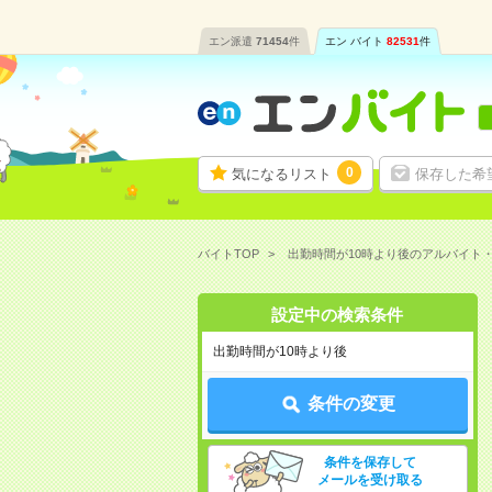
エン派遣
71454
件
エン バイト
82531
件
0
気になるリスト
保存した希
バイトTOP
出勤時間が10時より後のアルバイト
設定中の検索条件
出勤時間が10時より後
条件の変更
条件を保存して
メールを受け取る