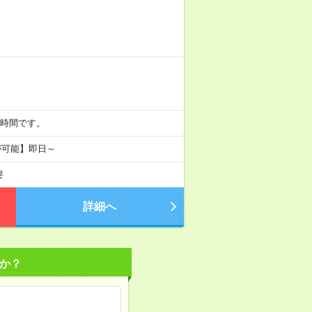
ら8時間です。
が可能】即日～
要
詳細へ
か？