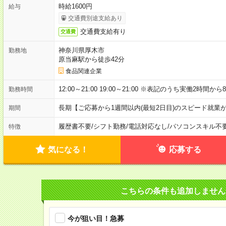
時給1600円
給与
交通費別途支給あり
交通費支給有り
交通費
神奈川県厚木市
勤務地
原当麻駅から徒歩42分
食品関連企業
12:00～21:00 19:00～21:00 ※表記のうち実働2時間か
勤務時間
長期【ご応募から1週間以内(最短2日目)のスピード就業
期間
履歴書不要
/
シフト勤務
/
電話対応なし
/
パソコンスキル不
特徴
気になる！
応募する
こちらの条件も追加しません
今が狙い目！急募