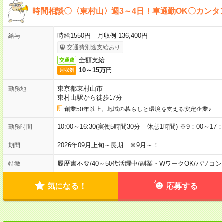
時間相談〇〈東村山〉週3～4日！車通勤OK〇カンタ
時給1550円 月収例 136,400円
給与
交通費別途支給あり
全額支給
交通費
10～15万円
月収例
東京都東村山市
勤務地
東村山駅から徒歩17分
創業50年以上。地域の暮らしと環境を支える安定企業♪
10:00～16:30(実働5時間30分 休憩1時間) ※9：00～1
勤務時間
2026年09月上旬～長期 ※9月～！
期間
履歴書不要
/
40～50代活躍中
/
副業・WワークOK
/
パソコン
特徴
気になる！
応募する