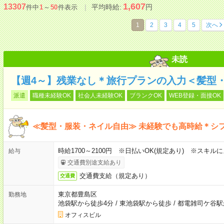
1,607
13307
平均時給:
円
件中
1
～
50
件表示
1
2
3
4
5
次へ
未読
【週4～】残業なし＊旅行プランの入力＜髪型
派遣
職種未経験OK
社会人未経験OK
ブランクOK
WEB登録・面接OK
≪髪型・服装・ネイル自由≫ 未経験でも高時給＊シ
時給1700～2100円 ※日払いOK(規定あり) ※スキル
給与
交通費別途支給あり
交通費支給（規定あり）
交通費
東京都豊島区
勤務地
池袋駅から徒歩4分
/
東池袋駅から徒歩
/
都電雑司ケ谷駅
オフィスビル