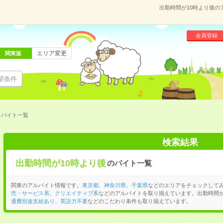
出勤時間が10時より後
会員登録
エリア変更
関東版
望条件
・バイト一覧
検索結果
出勤時間が10時より後
のバイト一覧
関東のアルバイト情報です。
東京都
、
神奈川県
、
千葉県
などのエリアをチェックして
売・サービス系
、
クリエイティブ系
などのアルバイトを取り揃えています。出勤時間が
通費別途支給あり
、
英語力不要
などのこだわり条件も取り揃えています。