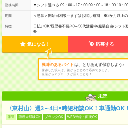
▼シフト選べる 09：00～17：00 09：00～18：00 1
勤務時間
＜急募＞開始日相談～まずはお試し短期 ※3か月以上
期間
日払いOK
/
履歴書不要
/
40～50代活躍中
/
服装自由
/
シフト
特徴
要
気になる！
応募する
興味のあるバイト
は、とりあえず保存しよう♪
保存した求人は、後からまとめて応募できるよ。
企業からアプローチが届くことも！
未読
〈東村山〉週3～4日×時短相談OK！車通勤O
派遣
職種未経験OK
ブランクOK
WEB登録・面接OK