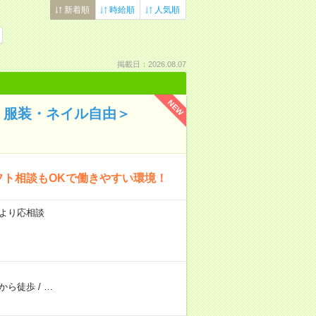
新着順
時給順
人気順
掲載日：2026.08.07
NEW
・服装・ネイル自由＞
フト相談もOKで働きやすい環境！
により応相談
から徒歩
/
…