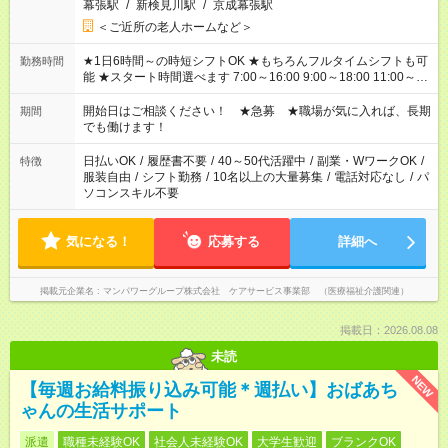
幕張駅
/
新検見川駅
/
京成幕張駅
＜ご近所の老人ホームなど＞
★1日6時間～の時短シフトOK ★もちろんフルタイムシフトも可
勤務時間
能 ★スタート時間選べます 7:00～16:00 9:00～18:00 11:00～
20:00 など 残業なし！ ※Wワークの場合、他のお仕事と合わせ
週40時間超の就業はご案内できません ※法令に基づき、週20時
開始日はご相談ください！ ★急募 ★職場が気に入れば、長期
期間
間以上勤務は社会保険への加入対象となります ※労働者派遣法
でも働けます！
（日雇い派遣の原則禁止）により、短時間・短期間の就業はご
案内が難しい場合があります
日払いOK
/
履歴書不要
/
40～50代活躍中
/
副業・WワークOK
/
特徴
服装自由
/
シフト勤務
/
10名以上の大量募集
/
電話対応なし
/
パ
ソコンスキル不要
気になる！
応募する
詳細へ
掲載元企業名
マンパワーグループ株式会社 ケアサービス事業部 （医療福祉介護関連）
掲載日：2026.08.08
未読
NEW
【毎週お給料振り込み可能＊週払い】おばあち
ゃんの生活サポート
派遣
職種未経験OK
社会人未経験OK
大学生歓迎
ブランクOK