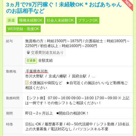
NEW
3ヵ月で79万円稼ぐ！未経験OK＊おばあちゃん
のお話相手など
派遣
職種未経験OK
社会人未経験OK
ブランクOK
WEB登録・面接OK
無資格の方：時給1500円～1875円 / 介護福祉士：時給1800円～
給与
2250円 / 初任者以上：時給1600円～2000円
交通費別途支給あり
全額支給
交通費
千葉県市川市
勤務地
市川大野駅
/
京成八幡駅
/
国府台駅
/
…
介護施設や病院など ★自宅近くの施設がいいなど勤務地ご
相談ください
【シフト例】 07:00～16:00 09:00～18:00 17:00～09:00 ※ 上記
勤務時間
は一例です！その他シフトもご相談ください！
即日～2ヶ月以上 ■開始日の相談OK！
期間
日払いOK
/
履歴書不要
/
40～50代活躍中
/
シフト勤務
/
10名以
特徴
上の大量募集
/
電話対応なし
/
パソコンスキル不要