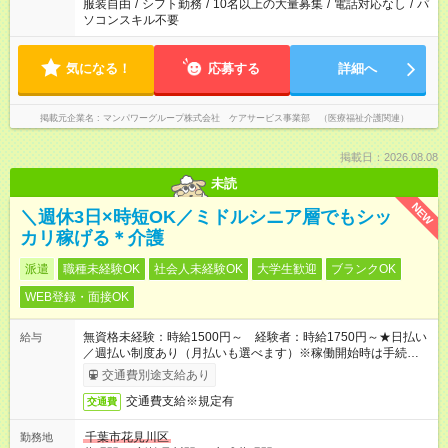
服装自由
/
シフト勤務
/
10名以上の大量募集
/
電話対応なし
/
パ
ソコンスキル不要
気になる！
応募する
詳細へ
掲載元企業名
マンパワーグループ株式会社 ケアサービス事業部 （医療福祉介護関連）
掲載日：2026.08.08
未読
NEW
＼週休3日×時短OK／ミドルシニア層でもシッ
カリ稼げる＊介護
派遣
職種未経験OK
社会人未経験OK
大学生歓迎
ブランクOK
WEB登録・面接OK
無資格未経験：時給1500円～ 経験者：時給1750円～★日払い
給与
／週払い制度あり（月払いも選べます）※稼働開始時は手続き完
了次第のお支払いとなります。
交通費別途支給あり
交通費支給※規定有
交通費
千葉市花見川区
勤務地