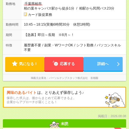
千葉県柏市
勤務地
柏の葉キャンパス駅から徒歩1分
/
柏駅から民間バス23分
カード販促業務
10:45～18:15(実働6時間30分 休憩1時間)
勤務時間
【急募】即日～長期 ※8月～！
期間
履歴書不要
/
副業・WワークOK
/
シフト勤務
/
パソコンスキル
特徴
不要
気になる！
応募する
詳細へ
掲載元企業名
パーソルテンプスタッフ株式会社 首都圏
興味のあるバイト
は、とりあえず保存しよう♪
保存した求人は、後からまとめて応募できるよ。
企業からアプローチが届くことも！
掲載日：2026.08.08
未読