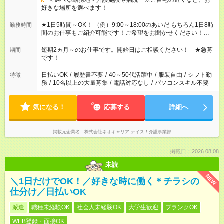
＜選べる勤務地＞介護施設や病院 ※ご自宅の近くなど、お
好きな場所を選べます！
★1日5時間～OK！ （例）9:00～18:00のあいだ もちろん1日8時
勤務時間
間のお仕事もご紹介可能です！ご希望をお聞かせください！★家
庭の都合でお休みが必要な場合も遠慮なくご相談ください。 ※
週最低15時間以上の勤務が必要です
短期2ヵ月～のお仕事です。開始日はご相談ください！ ★急募
期間
です！
日払いOK
/
履歴書不要
/
40～50代活躍中
/
服装自由
/
シフト勤
特徴
務
/
10名以上の大量募集
/
電話対応なし
/
パソコンスキル不要
気になる！
応募する
詳細へ
掲載元企業名
株式会社ネオキャリア ナイス！介護事業部
掲載日：2026.08.08
未読
NEW
＼1日だけでOK！／好きな時に働く＊チラシの
仕分け／日払いOK
派遣
職種未経験OK
社会人未経験OK
大学生歓迎
ブランクOK
WEB登録・面接OK