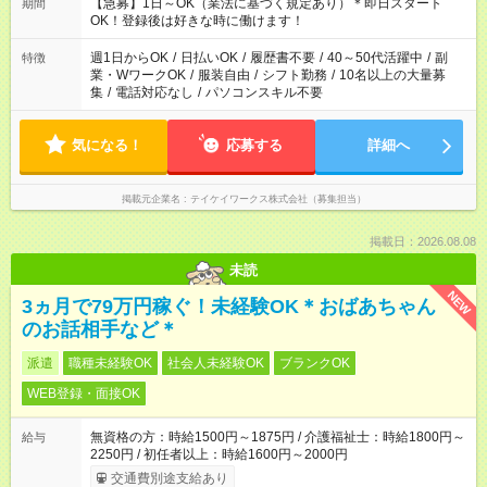
29：00 上記以外にもシフトパターンあり！ ご都合に合わせてお
【急募】1日～OK（業法に基づく規定あり）＊即日スタート
期間
仕事可能です！
OK！登録後は好きな時に働けます！
週1日からOK
/
日払いOK
/
履歴書不要
/
40～50代活躍中
/
副
特徴
業・WワークOK
/
服装自由
/
シフト勤務
/
10名以上の大量募
集
/
電話対応なし
/
パソコンスキル不要
気になる！
応募する
詳細へ
掲載元企業名
テイケイワークス株式会社（募集担当）
掲載日：2026.08.08
未読
NEW
3ヵ月で79万円稼ぐ！未経験OK＊おばあちゃん
のお話相手など＊
派遣
職種未経験OK
社会人未経験OK
ブランクOK
WEB登録・面接OK
無資格の方：時給1500円～1875円 / 介護福祉士：時給1800円～
給与
2250円 / 初任者以上：時給1600円～2000円
交通費別途支給あり