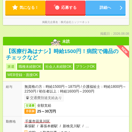
気になる！
応募する
詳細へ
掲載元企業名
株式会社ニッソーネット
掲載日：2026.08.08
未読
NEW
【医療行為はナシ】時給1500円！病院で備品の
チェックなど
派遣
職種未経験OK
社会人未経験OK
ブランクOK
WEB登録・面接OK
無資格の方：時給1500円～1875円 / 介護福祉士：時給1800円～
給与
2250円 / 初任者以上：時給1600円～2000円
交通費別途支給あり
全額支給
交通費
25～30万円
月収例
千葉市花見川区
勤務地
幕張駅
/
幕張本郷駅
/
新検見川駅
/
…