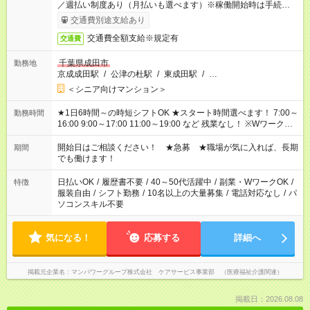
／週払い制度あり（月払いも選べます）※稼働開始時は手続き完
了次第のお支払いとなります。
交通費別途支給あり
交通費全額支給※規定有
交通費
千葉県成田市
勤務地
京成成田駅
/
公津の杜駅
/
東成田駅
/
…
＜シニア向けマンション＞
★1日6時間～の時短シフトOK ★スタート時間選べます！ 7:00～
勤務時間
16:00 9:00～17:00 11:00～19:00 など 残業なし！ ※Wワークの
場合、他のお仕事と合わせ週40時間超の就業はご案内できませ
ん ※法令に基づき、週20時間以上勤務は社会保険への加入対象
開始日はご相談ください！ ★急募 ★職場が気に入れば、長期
期間
となります ※労働者派遣法（日雇い派遣の原則禁止）により、
でも働けます！
短時間・短期間の就業はご案内が難しい場合があります
日払いOK
/
履歴書不要
/
40～50代活躍中
/
副業・WワークOK
/
特徴
服装自由
/
シフト勤務
/
10名以上の大量募集
/
電話対応なし
/
パ
ソコンスキル不要
気になる！
応募する
詳細へ
掲載元企業名
マンパワーグループ株式会社 ケアサービス事業部 （医療福祉介護関連）
掲載日：2026.08.08