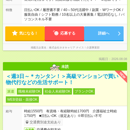
日払いOK
/
履歴書不要
/
40～50代活躍中
/
副業・WワークOK
/
特徴
服装自由
/
シフト勤務
/
10名以上の大量募集
/
電話対応なし
/
パ
ソコンスキル不要
気になる！
応募する
詳細へ
掲載元企業名
株式会社ネオキャリア ナイス！介護事業部
掲載日：2026.08.08
未読
NEW
＜週3日～＊カンタン！＞高級マンションで買い
物代行などの生活サポート！
派遣
職種未経験OK
社会人未経験OK
ブランクOK
WEB登録・面接OK
時給1550円 有資格・有経験時給1700円 介護福祉士時給
給与
1750円 ■日払いOK（規定あり）※即日払い不可
交通費別途支給あり
交通費全額支給
交通費