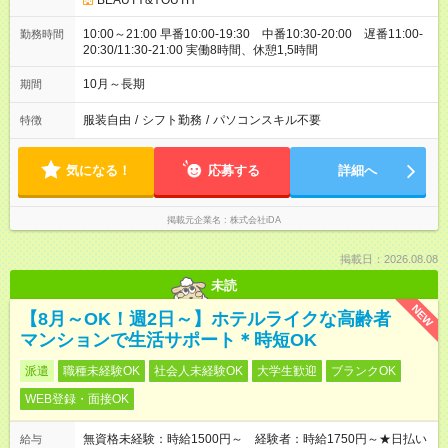
BEAUTY&YOUTH
10:00～21:00 早番10:00-19:30 中番10:30-20:00 遅番11:00-
勤務時間
20:30/11:30-21:00 実働8時間、休憩1,5時間
10月～長期
期間
服装自由
/
シフト勤務
/
パソコンスキル不要
特徴
気になる！
応募する
詳細へ
掲載元企業名
株式会社iDA
掲載日：2026.08.08
未読
NEW
【8月～OK！週2日～】ホテルライクな高齢者
マンションで生活サポート＊時短OK
派遣
職種未経験OK
社会人未経験OK
大学生歓迎
ブランクOK
WEB登録・面接OK
無資格未経験：時給1500円～ 経験者：時給1750円～★日払い
給与