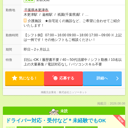
千葉県木更津市
勤務地
木更津駅
/
巌根駅
/
祇園(千葉県)駅
/
…
介護施設 ★自宅近くの施設など、ご希望に合わせてご紹介
いたします！
【シフト例】 07:00～16:00 09:00～18:00 17:00～09:00 ※ 上記
勤務時間
は一例です！その他シフトもご相談ください！
即日～2ヶ月以上
期間
日払いOK
/
履歴書不要
/
40～50代活躍中
/
シフト勤務
/
10名以
特徴
上の大量募集
/
電話対応なし
/
パソコンスキル不要
気になる！
応募する
詳細へ
掲載元企業名
株式会社ニッソーネット
掲載日：2026.08.08
未読
NEW
ドライバー対応・受付など＊未経験でもOK