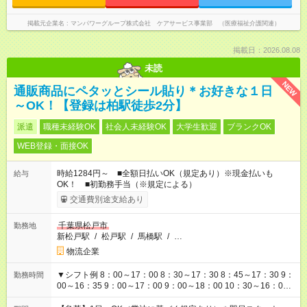
掲載元企業名
マンパワーグループ株式会社 ケアサービス事業部 （医療福祉介護関連）
掲載日：2026.08.08
未読
NEW
通販商品にペタッとシール貼り＊お好きな１日
～OK！【登録は柏駅徒歩2分】
派遣
職種未経験OK
社会人未経験OK
大学生歓迎
ブランクOK
WEB登録・面接OK
時給1284円～ ■全額日払いOK（規定あり）※現金払いも
給与
OK！ ■初勤務手当（※規定による）
交通費別途支給あり
千葉県松戸市
勤務地
新松戸駅
/
松戸駅
/
馬橋駅
/
…
物流企業
▼シフト例 8：00～17：00 8：30～17：30 8：45～17：30 9：
勤務時間
00～16：35 9：00～17：00 9：00～18：00 10：30～16：00
10：30～18：00 11：00～20：00 13：00～20：00 20：00～