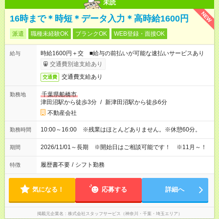
未読
NEW
16時まで＊時短＊データ入力＊高時給1600円
派遣
職種未経験OK
ブランクOK
WEB登録・面接OK
時給1600円＋交 ■給与の前払いが可能な速払いサービスあり
給与
交通費別途支給あり
交通費支給あり
交通費
千葉県船橋市
勤務地
津田沼駅から徒歩3分
/
新津田沼駅から徒歩6分
不動産会社
10:00～16:00 ※残業はほとんどありません。※休憩60分。
勤務時間
2026/11/01～長期 ※開始日はご相談可能です！ ※11月～！
期間
履歴書不要
/
シフト勤務
特徴
気になる！
応募する
詳細へ
掲載元企業名
株式会社スタッフサービス（神奈川・千葉・埼玉エリア）