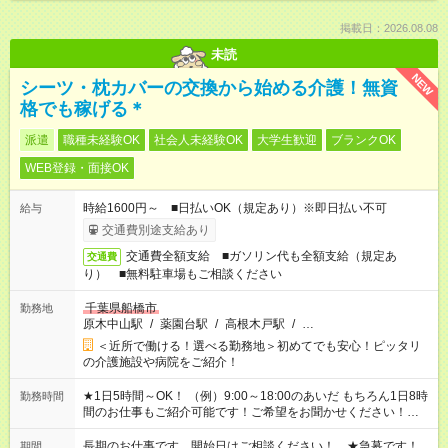
掲載日：2026.08.08
未読
NEW
シーツ・枕カバーの交換から始める介護！無資
格でも稼げる＊
派遣
職種未経験OK
社会人未経験OK
大学生歓迎
ブランクOK
WEB登録・面接OK
時給1600円～ ■日払いOK（規定あり）※即日払い不可
給与
交通費別途支給あり
交通費全額支給 ■ガソリン代も全額支給（規定あ
交通費
り） ■無料駐車場もご相談ください
千葉県船橋市
勤務地
原木中山駅
/
薬園台駅
/
高根木戸駅
/
…
＜近所で働ける！選べる勤務地＞初めてでも安心！ピッタリ
の介護施設や病院をご紹介！
★1日5時間～OK！ （例）9:00～18:00のあいだ もちろん1日8時
勤務時間
間のお仕事もご紹介可能です！ご希望をお聞かせください！★家
庭の都合でお休みが必要な場合も遠慮なくご相談ください。 ※
週最低15時間以上の勤務が必要です
長期のお仕事です。開始日はご相談ください！ ★急募です！
期間