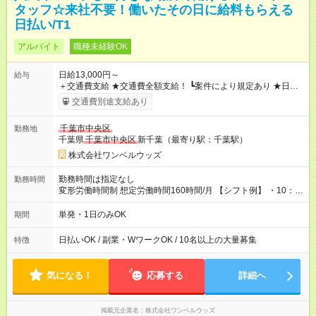
タッフ☆来社不要！働いたその日に給料もらえる
日払い/T1
アルバイト
職種未経験OK
日給13,000円～
給与
＋交通費支給 ★交通費全額支給！ ┗案件により規定あり ★日払
いOK！（規定あり） ┗働いたその日に現金GET♪ お仕事後はコ
交通費別途支給あり
ンビニATMから 日払い分を引き落とせます！ 【試用期間】試
用期間なし
千葉市中央区
勤務地
千葉県
千葉市中央区
新千葉（最寄り駅：千葉駅）
株式会社ワンベルウッズ
勤務時間は指定なし
勤務時間
変形労働時間制 想定労働時間160時間/月 【シフト例】 ・10：
00～20：00
単発・1日のみOK
期間
日払いOK / 副業・WワークOK / 10名以上の大量募集
特徴
気になる！
応募する
詳細へ
掲載元企業名
株式会社ワンベルウッズ