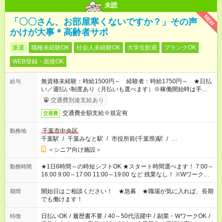
未読
NEW
「〇〇さん、お部屋寒くないですか？」その声
かけが大事＊高齢者サポ
派遣
職種未経験OK
社会人未経験OK
大学生歓迎
ブランクOK
WEB登録・面接OK
無資格未経験：時給1500円～ 経験者：時給1750円～ ★日払
給与
い／週払い制度あり（月払いも選べます）※稼働開始時は手続き
完了次第のお支払いとなります。
交通費別途支給あり
交通費全額支給※規定有
交通費
千葉市中央区
勤務地
千葉駅
/
千葉みなと駅
/
市役所前(千葉県)駅
/
…
＜シニア向け施設＞
★1日6時間～の時短シフトOK ★スタート時間選べます！ 7:00～
勤務時間
16:00 9:00～17:00 11:00～19:00 など 残業なし！ ※Wワークの
場合、他のお仕事と合わせ週40時間超の就業はご案内できませ
ん ※法令に基づき、週20時間以上勤務は社会保険への加入対象
開始日はご相談ください！ ★急募 ★職場が気に入れば、長期
期間
となります ※労働者派遣法（日雇い派遣の原則禁止）により、
でも働けます！
短時間・短期間の就業はご案内が難しい場合があります
日払いOK
/
履歴書不要
/
40～50代活躍中
/
副業・WワークOK
/
特徴