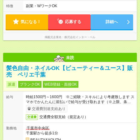
◆1日4時間～OK！ ◆週2～3日 ◆扶養内勤務 今回は、16時以降
（遅番／締め作業まで）の勤務ができるかたを募集しています
副業・WワークOK
特徴
気になる！
応募する
詳細へ
掲載元企業名
株式会社インター・ベル
未読
髪色自由・ネイルOK【ビューティー＆ユース】販
売 ペリエ千葉
派遣
ブランクOK
WEB登録・面接OK
時給1500円～1600円 ※ご経験・スキルにより考慮致します ス
給与
マホでかんたんに前払いで給与が受け取れます（※上限、条件
あり）
交通費別途支給あり
交通費全額支給（規定あり）
交通費
千葉市中央区
勤務地
千葉駅から徒歩1分