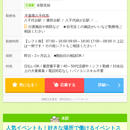
全額支給
交通費
千葉県八千代市
勤務地
八千代台駅
/
勝田台駅
/
八千代緑が丘駅
/
…
介護施設や病院など ★自宅近くの施設がいいなど勤務地ご
相談ください
【シフト例】 07:00～16:00 09:00～18:00 17:00～09:00 ※ 上記
勤務時間
は一例です！その他シフトもご相談ください！
即日～2ヶ月以上 ■開始日の相談OK！
期間
日払いOK
/
履歴書不要
/
40～50代活躍中
/
シフト勤務
/
10名以
特徴
上の大量募集
/
電話対応なし
/
パソコンスキル不要
気になる！
応募する
詳細へ
掲載元企業名
株式会社ニッソーネット
未読
人気イベントも！好きな場所で働けるイベントス