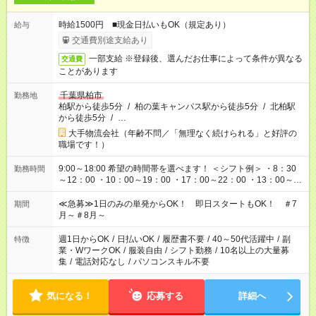
時給1500円 ■現金日払いもOK（規定あり）
給与
交通費別途支給あり
一部支給 ※登録後、選んだお仕事によって条件が異なる
交通費
ことがあります
千葉県柏市
勤務地
柏駅から徒歩5分
/
柏の葉キャンパス駅から徒歩5分
/
北柏駅
から徒歩5分
/
…
大手物流会社（年齢不問／「無理なく続けられる」と好評の
職場です！）
9:00～18:00 希望の時間帯を選べます！ ＜シフト例＞ ・8：30
勤務時間
～12：00 ・10：00～19：00 ・17：00～22：00 ・13：00～
22：00 ・22：00～翌6：00 など
≪急募≫1日のみの単発からOK！ 即日スタートもOK！ ＃7
期間
月～＃8月～
週1日からOK
/
日払いOK
/
履歴書不要
/
40～50代活躍中
/
副
特徴
業・WワークOK
/
服装自由
/
シフト勤務
/
10名以上の大量募
集
/
電話対応なし
/
パソコンスキル不要
気になる！
応募する
詳細へ