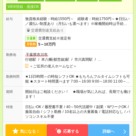
WEB登録・面接OK
無資格未経験：時給1550円～ 経験者：時給1750円～★日払い
給与
／週払い制度あり（月払いも選べます）※稼働開始時は手続き完
了次第のお支払いとなります。
交通費別途支給あり
交通費支給※規定有
交通費
5～10万円
月収例
千葉県市川市
勤務地
行徳駅
/
本八幡(都営線)駅
/
市川真間駅
/
…
＜ご近所の老人ホームなど＞
★1日5時間～の時短シフトOK ★もちろんフルタイムシフトも可
勤務時間
能 ★スタート時間選べます 7:00～16:00 9:00～18:00 11:00～
20:00 など 残業なし！ ※Wワークの場合、他のお仕事と合わせ
週40時間超の就業はご案内できません ※法令に基づき、週20時
開始日はご相談ください！ ★職場が気に入れば、長期でも働け
期間
間以上勤務は社会保険への加入対象となります ※労働者派遣法
ます！
（日雇い派遣の原則禁止）により、短時間・短期間の就業はご
案内が難しい場合があります
日払いOK
/
履歴書不要
/
40～50代活躍中
/
副業・WワークOK
/
特徴
服装自由
/
シフト勤務
/
10名以上の大量募集
/
電話対応なし
/
パ
ソコンスキル不要
気になる！
応募する
詳細へ