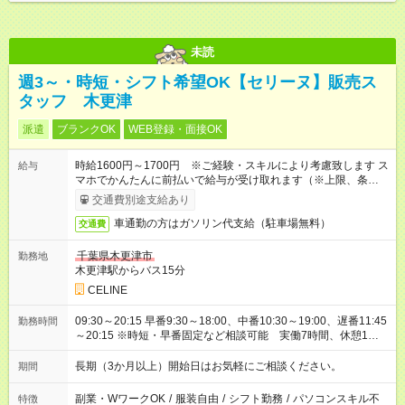
未読
週3～・時短・シフト希望OK【セリーヌ】販売ス
タッフ 木更津
派遣
ブランクOK
WEB登録・面接OK
時給1600円～1700円 ※ご経験・スキルにより考慮致します ス
給与
マホでかんたんに前払いで給与が受け取れます（※上限、条件
あり）
交通費別途支給あり
車通勤の方はガソリン代支給（駐車場無料）
交通費
千葉県木更津市
勤務地
木更津駅からバス15分
CELINE
09:30～20:15 早番9:30～18:00、中番10:30～19:00、遅番11:45
勤務時間
～20:15 ※時短・早番固定など相談可能 実働7時間、休憩1時間
30分
長期（3か月以上）開始日はお気軽にご相談ください。
期間
副業・WワークOK
/
服装自由
/
シフト勤務
/
パソコンスキル不
特徴