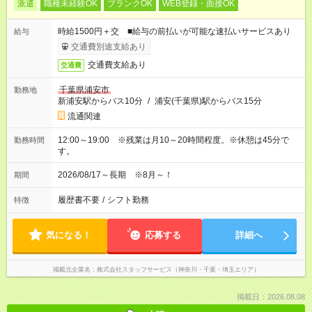
派遣
職種未経験OK
ブランクOK
WEB登録・面接OK
時給1500円＋交 ■給与の前払いが可能な速払いサービスあり
給与
交通費別途支給あり
交通費支給あり
交通費
千葉県浦安市
勤務地
新浦安駅からバス10分
/
浦安(千葉県)駅からバス15分
流通関連
12:00～19:00 ※残業は月10～20時間程度。※休憩は45分で
勤務時間
す。
2026/08/17～長期 ※8月～！
期間
履歴書不要
/
シフト勤務
特徴
気になる！
応募する
詳細へ
掲載元企業名
株式会社スタッフサービス（神奈川・千葉・埼玉エリア）
掲載日：2026.08.08