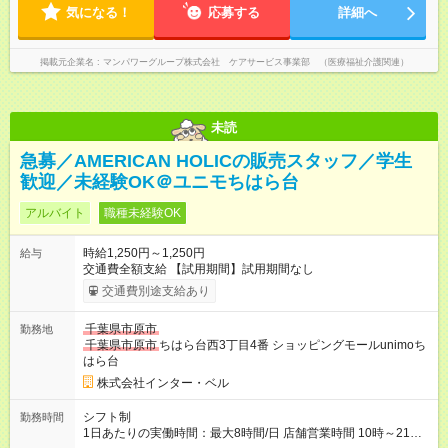
気になる！
応募する
詳細へ
掲載元企業名
マンパワーグループ株式会社 ケアサービス事業部 （医療福祉介護関連）
未読
急募／AMERICAN HOLICの販売スタッフ／学生
歓迎／未経験OK＠ユニモちはら台
アルバイト
職種未経験OK
時給1,250円～1,250円
給与
交通費全額支給 【試用期間】試用期間なし
交通費別途支給あり
千葉県市原市
勤務地
千葉県市原市
ちはら台西3丁目4番 ショッピングモールunimoち
はら台
株式会社インター・ベル
シフト制
勤務時間
1日あたりの実働時間：最大8時間/日 店舗営業時間 10時～21時