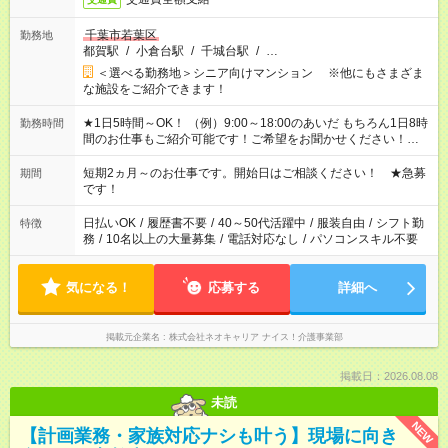
千葉市若葉区
勤務地
都賀駅
/
小倉台駅
/
千城台駅
/
…
＜選べる勤務地＞シニア向けマンション ※他にもさまざま
な施設をご紹介できます！
★1日5時間～OK！ （例）9:00～18:00のあいだ もちろん1日8時
勤務時間
間のお仕事もご紹介可能です！ご希望をお聞かせください！★家
庭の都合でお休みが必要な場合も遠慮なくご相談ください。 ※
週最低15時間以上の勤務が必要です
短期2ヵ月～のお仕事です。開始日はご相談ください！ ★急募
期間
です！
日払いOK
/
履歴書不要
/
40～50代活躍中
/
服装自由
/
シフト勤
特徴
務
/
10名以上の大量募集
/
電話対応なし
/
パソコンスキル不要
気になる！
応募する
詳細へ
掲載元企業名
株式会社ネオキャリア ナイス！介護事業部
掲載日：2026.08.08
未読
NEW
【計画業務・家族対応ナシも叶う】現場に向き