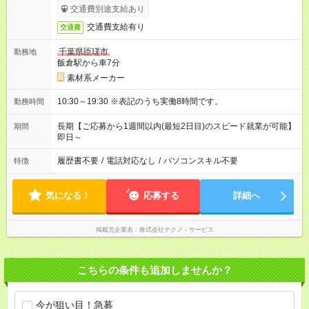
交通費別途支給あり
交通費支給有り
交通費
千葉県匝瑳市
勤務地
飯倉駅から車7分
素材系メーカー
10:30～19:30 ※表記のうち実働8時間です。
勤務時間
長期【ご応募から1週間以内(最短2日目)のスピード就業が可能】
期間
即日～
履歴書不要
/
電話対応なし
/
パソコンスキル不要
特徴
気になる！
応募する
詳細へ
掲載元企業名
株式会社テクノ・サービス
こちらの条件も追加しませんか？
今が狙い目！急募