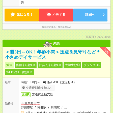
要
気になる！
応募する
詳細へ
掲載元企業名
株式会社iDA
掲載日：2026.08.08
未読
NEW
＜週3日～OK！年齢不問＞送迎＆見守りなど＊
小さめデイサービス
派遣
職種未経験OK
社会人未経験OK
大学生歓迎
ブランクOK
WEB登録・面接OK
時給1550円～ ■日払いOK（規定あり）
給与
交通費別途支給あり
交通費全額支給
交通費
千葉県野田市
勤務地
野田市駅
/
梅郷駅
/
川間駅
/
…