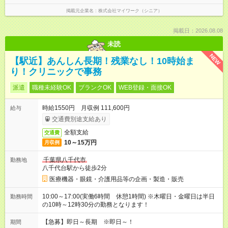
掲載元企業名
株式会社マイワーク（シニア）
掲載日：2026.08.08
未読
NEW
【駅近】あんしん長期！残業なし！10時始ま
り！クリニックで事務
派遣
職種未経験OK
ブランクOK
WEB登録・面接OK
時給1550円 月収例 111,600円
給与
交通費別途支給あり
全額支給
交通費
10～15万円
月収例
千葉県八千代市
勤務地
八千代台駅から徒歩2分
医療機器・眼鏡・介護用品等の企画・製造・販売
10:00～17:00(実働6時間 休憩1時間) ※木曜日・金曜日は半日
勤務時間
の10時～12時30分の勤務となります！
【急募】即日～長期 ※即日～！
期間