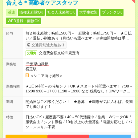
合える＊高齢者ケアスタッフ
派遣
職種未経験OK
社会人未経験OK
大学生歓迎
ブランクOK
WEB登録・面接OK
無資格未経験：時給1500円～ 経験者：時給1750円～ ★日払
給与
い／週払い制度あり（月払いも選べます）※稼働開始時は手続き
完了次第のお支払いとなります。
交通費別途支給あり
交通費全額支給※規定有
交通費
千葉県山武郡
勤務地
横芝駅
＜シニア向け施設＞
★1日6時間～の時短シフトOK ★スタート時間選べます！ 7:00～
勤務時間
16:00 9:00～17:00 11:00～19:00 など 残業なし！ ※Wワークの
場合、他のお仕事と合わせ週40時間超の就業はご案内できませ
ん ※法令に基づき、週20時間以上勤務は社会保険への加入対象
開始日はご相談ください！ ★急募 ★職場が気に入れば、長期
期間
となります ※労働者派遣法（日雇い派遣の原則禁止）により、
でも働けます！
短時間・短期間の就業はご案内が難しい場合があります
日払いOK
/
履歴書不要
/
40～50代活躍中
/
副業・WワークOK
/
特徴
服装自由
/
シフト勤務
/
10名以上の大量募集
/
電話対応なし
/
パ
ソコンスキル不要