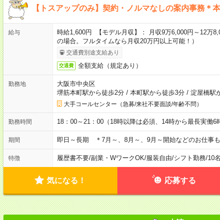
【トスアップのみ】契約・ノルマなしの案内事務＊本
時給1,600円 【モデル月収】： 月収9万6,000円～12万8,0
給与
の場合。フルタイムなら月収20万円以上可能！）
交通費別途支給あり
全額支給（規定あり）
交通費
大阪市中央区
勤務地
堺筋本町駅から徒歩2分
/
本町駅から徒歩3分
/
淀屋橋駅か
大手コールセンター（急募/来社不要面談/年齢不問）
18：00～21：00（18時以降は必須、14時から最長実働
勤務時間
即日～長期 ＊7月～、8月～、9月～開始などのお仕事
期間
履歴書不要
/
副業・WワークOK
/
服装自由
/
シフト勤務
/
10
特徴
気になる！
応募する