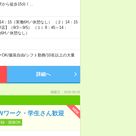
駅から徒歩15分
/
…
～14：15（実働6H／休憩なし） （２）14：15
】（9/3～9/5） （１）8：45～14：
実働6H／休憩なし）
クOK
/
服装自由
/
シフト勤務
/
10名以上の大量
詳細へ
掲載日：2026.08.05
NEW
！Wワーク・学生さん歓迎
登録・面接OK