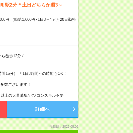
町駅2分＊土日どちらか週3～
00円 （時給1,600円×1日3～4h×月20日勤務
ら徒歩12分
/
…
6時間15分） ＊1日3時間～の時短もOK！
も多数ございます！
名以上の大量募集
/
パソコンスキル不要
詳細へ
掲載日：2026.08.05