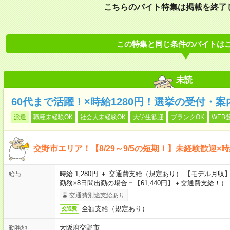
こちらのバイト特集は掲載を終了
この特集と同じ条件のバイトは
未読
60代まで活躍！×時給1280円！選挙の受付・
派遣
職種未経験OK
社会人未経験OK
大学生歓迎
ブランクOK
WEB
交野市エリア！【8/29～9/5の短期！】未経験歓迎×時
時給 1,280円 ＋ 交通費支給（規定あり） 【モデル月
給与
勤務×8日間出勤の場合＝【61,440円】＋交通費支給！）
交通費別途支給あり
全額支給（規定あり）
交通費
大阪府交野市
勤務地