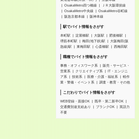
OsakaMetro四つ橋線
ＪＲ大阪環状線
OsakaMetro中央線
OsakaMetro谷町線
阪急京都本線
阪神本線
駅でバイト情報をさがす
本町駅
淀屋橋駅
大阪駅
肥後橋駅
堺筋本町駅
梅田(地下鉄)駅
大阪梅田(阪
急線)駅
東梅田駅
心斎橋駅
西梅田駅
職種でバイト情報をさがす
事務・オフィスワーク系
販売・サービス・
営業系
クリエイティブ系
IT・エンジニ
ア系
技術系
医療・介護・福祉系
軽作
業・警備・イベント系
調査・教育・その他
こだわりでバイト情報をさがす
WEB登録・面接OK
既卒・第二新卒OK
交通費別途支給あり
ブランクOK
英語力
不要