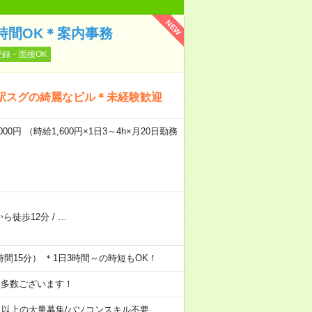
NEW
短時間OK＊案内事務
登録・面接OK
駅スグの綺麗なビル＊未経験歓迎
00円 （時給1,600円×1日3～4h×月20日勤務
ら徒歩12分
/
…
6時間15分） ＊1日3時間～の時短もOK！
も多数ございます！
名以上の大量募集
/
パソコンスキル不要