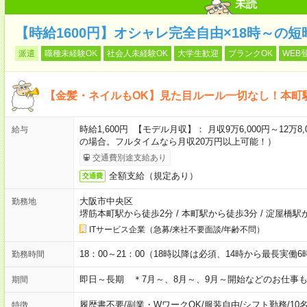
未読
【時給1600円】オシャレ完全自由×18時～の
派遣
職種未経験OK
社会人未経験OK
大学生歓迎
ブランクOK
WEB
【金髪・ネイルもOK】見た目ルール一切なし！本町
時給1,600円 【モデル月収】： 月収9万6,000円～12万8,0
給与
の場合。フルタイムなら月収20万円以上可能！）
交通費別途支給あり
全額支給（規定あり）
交通費
大阪市中央区
勤務地
堺筋本町駅から徒歩2分
/
本町駅から徒歩3分
/
淀屋橋駅か
ITサービス企業（急募/来社不要面談/年齢不問）
18：00～21：00（18時以降は必須、14時から最長実働
勤務時間
即日～長期 ＊7月～、8月～、9月～開始などのお仕事
期間
履歴書不要
/
副業・WワークOK
/
服装自由
/
シフト勤務
/
10
特徴