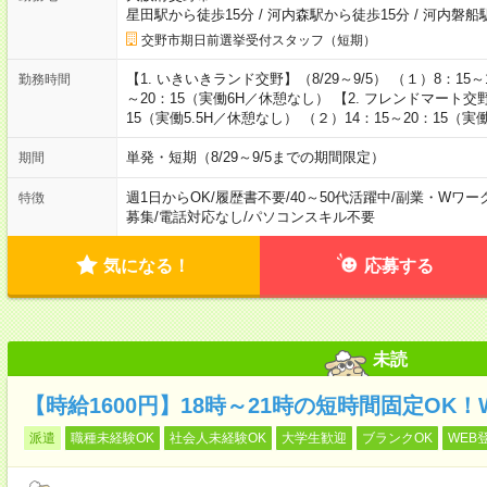
星田駅から徒歩15分
/
河内森駅から徒歩15分
/
河内磐船
交野市期日前選挙受付スタッフ（短期）
【1. いきいきランド交野】（8/29～9/5） （１）8：15
勤務時間
～20：15（実働6H／休憩なし） 【2. フレンドマート交野店
15（実働5.5H／休憩なし） （２）14：15～20：15（
単発・短期（8/29～9/5までの期間限定）
期間
週1日からOK
/
履歴書不要
/
40～50代活躍中
/
副業・Wワー
特徴
募集
/
電話対応なし
/
パソコンスキル不要
気になる！
応募する
未読
【時給1600円】18時～21時の短時間固定OK
派遣
職種未経験OK
社会人未経験OK
大学生歓迎
ブランクOK
WEB