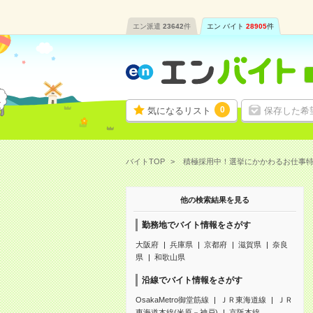
エン派遣
23642
件
エン バイト
28905
件
0
気になるリスト
保存した希
バイトTOP
積極採用中！選挙にかかわるお仕事
他の検索結果を見る
勤務地でバイト情報をさがす
大阪府
兵庫県
京都府
滋賀県
奈良
県
和歌山県
沿線でバイト情報をさがす
OsakaMetro御堂筋線
ＪＲ東海道線
ＪＲ
東海道本線(米原－神戸)
京阪本線