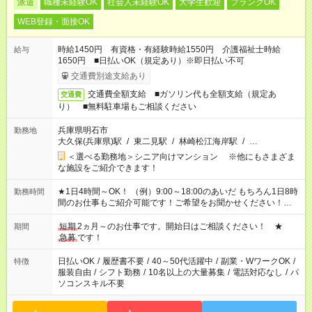
派遣
職種未経験OK
社会人未経験OK
大学生歓迎
ブランクOK
WEB登録・面接OK
時給1450円 有資格・有経験時給1550円 介護福祉士時給
給与
1650円 ■日払いOK（規定あり）※即日払い不可
交通費別途支給あり
交通費全額支給 ■ガソリン代も全額支給（規定あ
交通費
り） ■無料駐車場もご相談ください
兵庫県明石市
勤務地
大久保(兵庫県)駅
/
東二見駅
/
林崎松江海岸駅
/
…
＜選べる勤務地＞シニア向けマンション ※他にもさまざま
な施設をご紹介できます！
★1日4時間～OK！ （例）9:00～18:00のあいだ もちろん1日8時
勤務時間
間のお仕事もご紹介可能です！ご希望をお聞かせください！★家
庭の都合でお休みが必要な場合も遠慮なくご相談ください。 ※
週最低15時間以上の勤務が必要です
短期
2ヵ月～のお仕事です。開始日はご相談ください！ ★
期間
急募
です！
日払いOK
/
履歴書不要
/
40～50代活躍中
/
副業・WワークOK
/
特徴
服装自由
/
シフト勤務
/
10名以上の大量募集
/
電話対応なし
/
パ
ソコンスキル不要