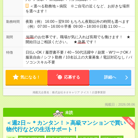
＜選べる勤務地＞病院 ※ご自宅の近くなど、お好きな場所
を選べます！
夜勤（例） 16:00～翌9:00 もちろん夜勤以外の時間も選べます
勤務時間
（例） 07:00～16:00※早番 09:00～18:00※日勤 11:00～
20:00※遅番 ※時間は、固定・選べる施設もあるので、ご希望が
あれば調整できます！ ※シフト制。勤務地により実働時間が異
短期
のお仕事です。職場が気に入れば長期でも働けます！ ★
期間
なります。★家庭の都合でお休みが必要な場合も遠慮なくご相談
開始日はご相談ください。 ★
急募
です！
ください。
日払いOK
/
履歴書不要
/
40～50代活躍中
/
副業・WワークOK
/
特徴
服装自由
/
シフト勤務
/
10名以上の大量募集
/
電話対応なし
/
パ
ソコンスキル不要
気になる！
応募する
詳細へ
掲載元企業名
株式会社ネオキャリア ナイス！介護事業部
掲載日：2026.08.06
未読
NEW
＜週2日～＊カンタン！＞高級マンションで買い
物代行などの生活サポート！