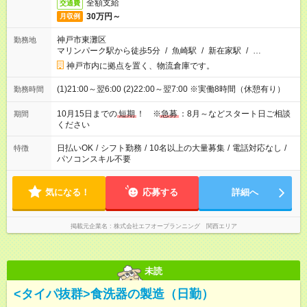
全額支給
交通費
30万円～
月収例
神戸市東灘区
勤務地
マリンパーク駅から徒歩5分
/
魚崎駅
/
新在家駅
/
…
神戸市内に拠点を置く、物流倉庫です。
(1)21:00～翌6:00 (2)22:00～翌7:00 ※実働8時間（休憩有り）
勤務時間
10月15日までの
短期
！ ※
急募
：8月～などスタート日ご相談
期間
ください
日払いOK
/
シフト勤務
/
10名以上の大量募集
/
電話対応なし
/
特徴
パソコンスキル不要
気になる！
応募する
詳細へ
掲載元企業名
株式会社エフオープランニング 関西エリア
未読
<タイパ抜群>食洗器の製造（日勤）