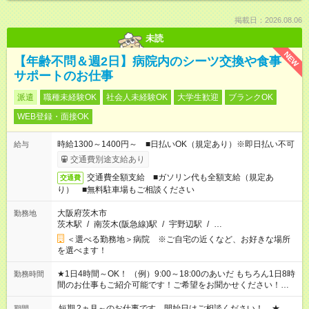
掲載日：2026.08.06
未読
NEW
【年齢不問＆週2日】病院内のシーツ交換や食事
サポートのお仕事
派遣
職種未経験OK
社会人未経験OK
大学生歓迎
ブランクOK
WEB登録・面接OK
時給1300～1400円～ ■日払いOK（規定あり）※即日払い不可
給与
交通費別途支給あり
交通費全額支給 ■ガソリン代も全額支給（規定あ
交通費
り） ■無料駐車場もご相談ください
大阪府茨木市
勤務地
茨木駅
/
南茨木(阪急線)駅
/
宇野辺駅
/
…
＜選べる勤務地＞病院 ※ご自宅の近くなど、お好きな場所
を選べます！
★1日4時間～OK！ （例）9:00～18:00のあいだ もちろん1日8時
勤務時間
間のお仕事もご紹介可能です！ご希望をお聞かせください！★家
庭の都合でお休みが必要な場合も遠慮なくご相談ください。 ※
週最低15時間以上の勤務が必要です
短期
2ヵ月～のお仕事です。開始日はご相談ください！ ★
期間