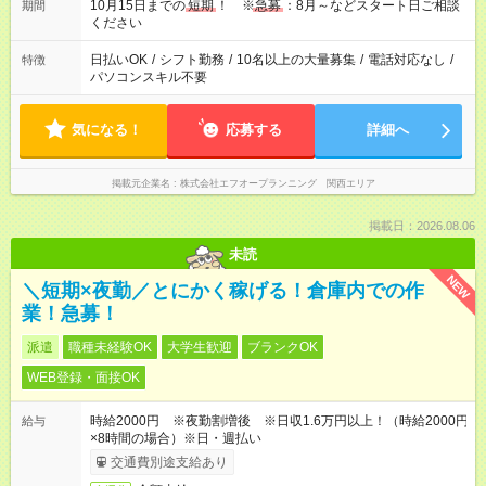
10月15日までの
短期
！ ※
急募
：8月～などスタート日ご相談
期間
ください
日払いOK
/
シフト勤務
/
10名以上の大量募集
/
電話対応なし
/
特徴
パソコンスキル不要
気になる！
応募する
詳細へ
掲載元企業名
株式会社エフオープランニング 関西エリア
掲載日：2026.08.06
未読
NEW
＼短期×夜勤／とにかく稼げる！倉庫内での作
業！急募！
派遣
職種未経験OK
大学生歓迎
ブランクOK
WEB登録・面接OK
時給2000円 ※夜勤割増後 ※日収1.6万円以上！（時給2000円
給与
×8時間の場合）※日・週払い
交通費別途支給あり