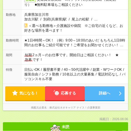
り） ■無料駐車場もご相談ください
兵庫県加古川市
勤務地
加古川駅
/
別府(兵庫県)駅
/
尾上の松駅
/
…
＜選べる勤務地＞介護施設や病院 ※ご自宅の近くなど、お
好きな場所を選べます！
★1日4時間～OK！ （例）9:00～18:00のあいだ もちろん1日8時
勤務時間
間のお仕事もご紹介可能です！ご希望をお聞かせください！ ※
週最低15時間以上の勤務が必要です
短期
2ヵ月～のお仕事です。開始日はご相談ください！ ★
期間
急募
です！
日払いOK
/
履歴書不要
/
40～50代活躍中
/
副業・WワークOK
/
特徴
服装自由
/
シフト勤務
/
10名以上の大量募集
/
電話対応なし
/
パ
ソコンスキル不要
気になる！
応募する
詳細へ
掲載元企業名
株式会社ネオキャリア ナイス！介護事業部
掲載日：2026.08.06
未読