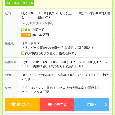
WEB登録・面接OK
時給1600円！ ※日収1.28万円以上！（時給1600円×8時間の場
給与
合）※日・週払いOK
交通費別途支給あり
全額支給
交通費
25～30万円
月収例
神戸市東灘区
勤務地
マリンパーク駅から徒歩5分
/
魚崎駅
/
新在家駅
/
…
神戸市内に拠点を置く、物流倉庫です。
(1)9:00～18:00 (2)10:00～19:00 (3)11:00～20：00 (4)12:00～
勤務時間
21:00 ※実働8時間（休憩有り）残業なし可！
10月15日までの
短期
！ ※
急募
：8月～などスタート日ご相談
期間
ください
日払いOK
/
シフト勤務
/
10名以上の大量募集
/
電話対応なし
/
特徴
パソコンスキル不要
気になる！
応募する
詳細へ