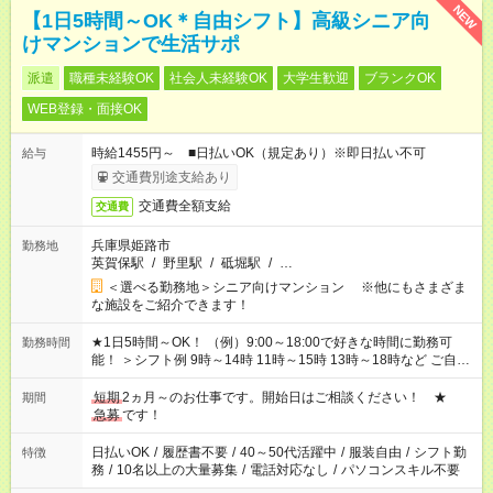
NEW
【1日5時間～OK＊自由シフト】高級シニア向
けマンションで生活サポ
派遣
職種未経験OK
社会人未経験OK
大学生歓迎
ブランクOK
WEB登録・面接OK
時給1455円～ ■日払いOK（規定あり）※即日払い不可
給与
交通費別途支給あり
交通費全額支給
交通費
兵庫県姫路市
勤務地
英賀保駅
/
野里駅
/
砥堀駅
/
…
＜選べる勤務地＞シニア向けマンション ※他にもさまざま
な施設をご紹介できます！
★1日5時間～OK！ （例）9:00～18:00で好きな時間に勤務可
勤務時間
能！ ＞シフト例 9時～14時 11時～15時 13時～18時など ご自身
のご都合に合わせて勤務時間をご相談ください！ ★家庭の都合
でお休みや時間の調整が必要な場合も遠慮なくご相談くださ
短期
2ヵ月～のお仕事です。開始日はご相談ください！ ★
期間
い。
急募
です！
日払いOK
/
履歴書不要
/
40～50代活躍中
/
服装自由
/
シフト勤
特徴
務
/
10名以上の大量募集
/
電話対応なし
/
パソコンスキル不要