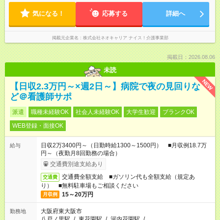
気になる！
応募する
詳細へ
掲載元企業名
株式会社ネオキャリア ナイス！介護事業部
掲載日：2026.08.06
未読
NEW
【日収2.3万円～×週2日～】病院で夜の見回りな
ど＠看護師サポ
派遣
職種未経験OK
社会人未経験OK
大学生歓迎
ブランクOK
WEB登録・面接OK
日収2万3400円～（日勤時給1300～1500円） ■月収例18.7万
給与
円～（夜勤月8回勤務の場合）
交通費別途支給あり
交通費全額支給 ■ガソリン代も全額支給（規定あ
交通費
り） ■無料駐車場もご相談ください
15～20万円
月収例
大阪府東大阪市
勤務地
八戸ノ里駅
/
東花園駅
/
河内花園駅
/
…