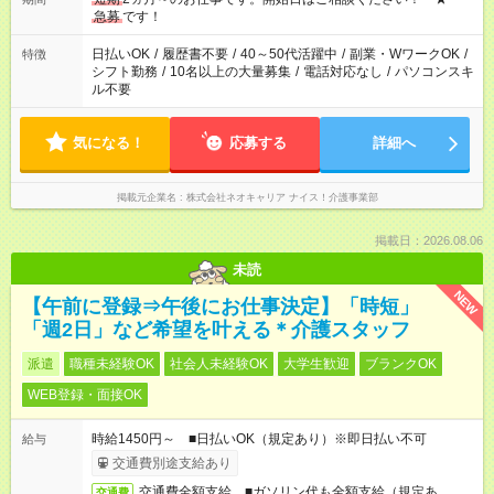
急募
です！
日払いOK
/
履歴書不要
/
40～50代活躍中
/
副業・WワークOK
/
特徴
シフト勤務
/
10名以上の大量募集
/
電話対応なし
/
パソコンスキ
ル不要
気になる！
応募する
詳細へ
掲載元企業名
株式会社ネオキャリア ナイス！介護事業部
掲載日：2026.08.06
未読
NEW
【午前に登録⇒午後にお仕事決定】「時短」
「週2日」など希望を叶える＊介護スタッフ
派遣
職種未経験OK
社会人未経験OK
大学生歓迎
ブランクOK
WEB登録・面接OK
時給1450円～ ■日払いOK（規定あり）※即日払い不可
給与
交通費別途支給あり
交通費全額支給 ■ガソリン代も全額支給（規定あ
交通費