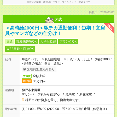
掲載元企業名
株式会社エフオープランニング 関西エリア
掲載日：2026.08.06
未読
NEW
＜高時給2000円＞駅チカ通勤便利！短期！文房
具やマンガなどの仕分け！
派遣
職種未経験OK
大学生歓迎
ブランクOK
WEB登録・面接OK
時給2000円 ※夜勤割増後 ※日収1.6万円以上！（時給2000円
給与
×8時間の場合）※日・週払い
交通費別途支給あり
全額支給
交通費
30万円～
月収例
神戸市東灘区
勤務地
マリンパーク駅から徒歩5分
/
魚崎駅
/
新在家駅
/
…
神戸市内に拠点を置く、物流倉庫です。
(1)21:00～翌6:00 (2)22:00～翌7:00 ※実働8時間（休憩有り）
勤務時間