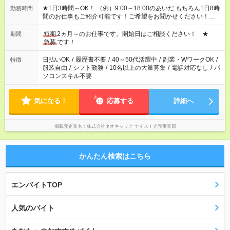
★1日3時間～OK！ （例）9:00～18:00のあいだ もちろん1日8時
勤務時間
間のお仕事もご紹介可能です！ご希望をお聞かせください！★家
庭の都合でお休みが必要な場合も遠慮なくご相談ください。 ※
週最低15時間以上の勤務が必要です
短期
2ヵ月～のお仕事です。開始日はご相談ください！ ★
期間
急募
です！
日払いOK
/
履歴書不要
/
40～50代活躍中
/
副業・WワークOK
/
特徴
服装自由
/
シフト勤務
/
10名以上の大量募集
/
電話対応なし
/
パ
ソコンスキル不要
気になる！
応募する
詳細へ
掲載元企業名
株式会社ネオキャリア ナイス！介護事業部
かんたん検索はこちら
エンバイトTOP
人気のバイト