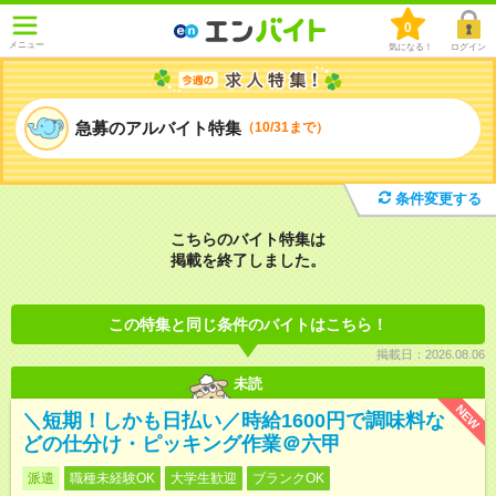
0
メニュー
気になる！
ログイン
急募のアルバイト特集
（10/31まで）
条件変更する
こちらのバイト特集は
掲載を終了しました。
この特集と同じ条件のバイトはこちら！
掲載日：2026.08.06
未読
NEW
＼短期！しかも日払い／時給1600円で調味料な
どの仕分け・ピッキング作業＠六甲
派遣
職種未経験OK
大学生歓迎
ブランクOK