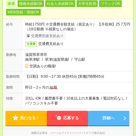
派遣
職種未経験OK
社会人未経験OK
大学生歓迎
ブランクOK
WEB登録・面接OK
時給1750円 ※交通費全額支給（規定あり） 【月収例】25.7万円
給与
（19日勤務 ※残業なしの場合）
交通費別途支給あり
交通費支給あり
交通費
滋賀県草津市
勤務地
南草津駅
/
草津(滋賀県)駅
/
守山駅
空調ありの職場!
【日勤】 9:00～17:30 休憩45分 [実働]7時間45分
勤務時間
即日～2ヶ月の
短期
期間
日払いOK
/
履歴書不要
/
10名以上の大量募集
/
電話対応なし
/
特徴
パソコンスキル不要
気になる！
応募する
詳細へ
掲載元企業名
パーソルファクトリーパートナーズ株式会社