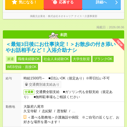
気になる！
応募する
詳細へ
掲載元企業名
株式会社ネオキャリア ナイス！介護事業部
掲載日：2026.08.06
未読
NEW
＜最短3日後にお仕事決定！＞お散歩の付き添い
やお話相手など！入浴介助ナシ
派遣
職種未経験OK
社会人未経験OK
大学生歓迎
ブランクOK
WEB登録・面接OK
時給1500円～ ■日払いOK（規定あり）※即日払い不可
給与
交通費別途支給あり
交通費全額支給 ■ガソリン代も全額支給（規定あ
交通費
り） ■無料駐車場もご相談ください
大阪府八尾市
勤務地
久宝寺駅
/
志紀駅
/
恩智駅
/
…
＜選べる勤務地＞介護施設や病院 ※ご自宅の近くなど、お
好きな場所を選べます！