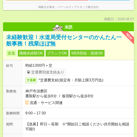
掲載元企業名
パーソルテンプスタッフ株式会社
掲載日：2026.08.07
未読
NEW
未経験歓迎！水道局受付センターのかんたん一
般事務！残業ほぼ無
派遣
職種未経験OK
ブランクOK
WEB登録・面接OK
時給1300円＋交
給与
交通費別途支給あり
*交通費支給(規定有・月額上限3万円迄)
交通費
神戸市須磨区
勤務地
鷹取駅から徒歩6分
/
板宿駅から徒歩9分
流通・サービス関連
9:00～17:30
勤務時間
【急募】即日～長期 ※*開始日ご相談ください(8月開始も相談
期間
可能!)