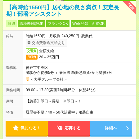
NEW
【高時給1550円】居心地の良さ満点！安定長
期！部署アシスタント
派遣
職種未経験OK
ブランクOK
WEB登録・面接OK
時給1550円 月収例 240,250円+残業代
給与
交通費別途支給あり
全額支給
交通費
20～25万円
月収例
神戸市中央区
勤務地
灘駅から徒歩5分
/
春日野道(阪急線)駅から徒歩8分
＜大手グループ会社＞
09:00～17:30(実働7時間45分 休憩45分)
勤務時間
【急募】即日～長期 ※即日～！
期間
履歴書不要
/
40～50代活躍中
/
服装自由
特徴
気になる！
応募する
詳細へ