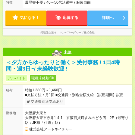
履歴書不要
/
40～50代活躍中
/
服装自由
特徴
気になる！
応募する
詳細へ
掲載元企業名
マンパワーグループ株式会社
未読
＜夕方からゆったりと働く＞受付事務 / 1日4時
間・週3日~/ 未経験歓迎 !
アルバイト
職種未経験OK
時給1,380円～1,460円
給与
■支払方法：月1回 ■交通費：別途全額支給 【試用期間】試用期
間あり 試用期間の長さ：6ヶ月 雇用形態、給与は本採用時と同
交通費別途支給あり
じです。
大阪府大東市
勤務地
大阪府大東市赤井1-4-1 京阪百貨店すみのどう店 2F（最寄り
駅：JR線「住道」駅）
株式会社アートネイチャー