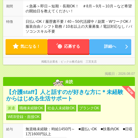
＜急募＞即日～短期・長期OK！ ＃8月～9月～10月～など希望
期間
の開始日を教えてください！
日払いOK
/
履歴書不要
/
40～50代活躍中
/
副業・WワークOK
/
特徴
服装自由
/
シフト勤務
/
10名以上の大量募集
/
電話対応なし
/
パ
ソコンスキル不要
気になる！
応募する
詳細へ
掲載元企業名
ピックル株式会社 三宮支店
掲載日：2026.08.07
未読
NEW
【介護staff】人と話すのが好きな方に＊未経験
からはじめる生活サポート
派遣
職種未経験OK
社会人未経験OK
ブランクOK
WEB登録・面接OK
無資格未経験：時給1450円～ ■週払いOK ■扶養内OK ■日収
給与
1万1600円以上