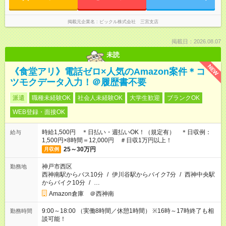
掲載元企業名
ピックル株式会社 三宮支店
掲載日：2026.08.07
未読
NEW
《食堂アリ》電話ゼロ×人気のAmazon案件＊コ
ツモクデータ入力！＠履歴書不要
派遣
職種未経験OK
社会人未経験OK
大学生歓迎
ブランクOK
WEB登録・面接OK
時給1,500円 ＊日払い・週払いOK！（規定有） ＊日収例：
給与
1,500円×8時間＝12,000円 ＃日収1万円以上！
25～30万円
月収例
神戸市西区
勤務地
西神南駅からバス10分
/
伊川谷駅からバイク7分
/
西神中央駅
からバイク10分
/
…
Amazon倉庫 ＠西神南
9:00～18:00 （実働8時間／休憩1時間） ※16時～17時終了も相
勤務時間
談可能！