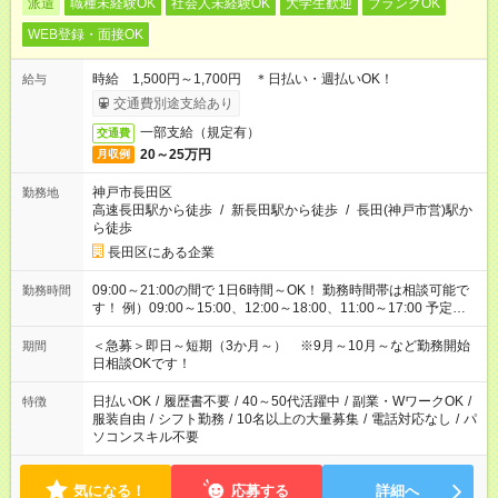
派遣
職種未経験OK
社会人未経験OK
大学生歓迎
ブランクOK
WEB登録・面接OK
時給 1,500円～1,700円 ＊日払い・週払いOK！
給与
交通費別途支給あり
一部支給（規定有）
交通費
20～25万円
月収例
神戸市長田区
勤務地
高速長田駅から徒歩
/
新長田駅から徒歩
/
長田(神戸市営)駅か
ら徒歩
長田区にある企業
09:00～21:00の間で 1日6時間～OK！ 勤務時間帯は相談可能で
勤務時間
す！ 例）09:00～15:00、12:00～18:00、11:00～17:00 予定の
ない日だけの勤務もOK☆ 未経験でも始められる高時給のお仕事
も多数！ ※お仕事により異なります。
＜急募＞即日～短期（3か月～） ※9月～10月～など勤務開始
期間
日相談OKです！
日払いOK
/
履歴書不要
/
40～50代活躍中
/
副業・WワークOK
/
特徴
服装自由
/
シフト勤務
/
10名以上の大量募集
/
電話対応なし
/
パ
ソコンスキル不要
気になる！
応募する
詳細へ