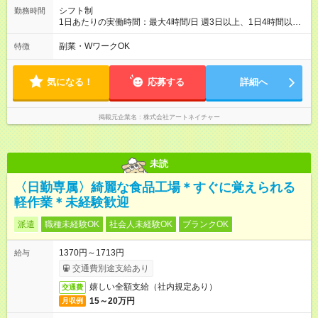
シフト制
勤務時間
1日あたりの実働時間：最大4時間/日 週3日以上、1日4時間以上
土曜や日曜のお休みも応相談 16:00～20:00 「昼間のレジの仕事
とWワークで働きたい」 「夕食後の空いている時間を有効活用
副業・WワークOK
特徴
したい」など シフトや休み希望など随時ご相談下さい♪
気になる！
応募する
詳細へ
掲載元企業名
株式会社アートネイチャー
未読
〈日勤専属〉綺麗な食品工場＊すぐに覚えられる
軽作業＊未経験歓迎
派遣
職種未経験OK
社会人未経験OK
ブランクOK
1370円～1713円
給与
交通費別途支給あり
嬉しい全額支給（社内規定あり）
交通費
15～20万円
月収例