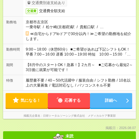
交通費別途支給あり
交通費全額支給
交通費
京都市左京区
勤務地
一乗寺駅
/
松ケ崎(京都府)駅
/
貴船口駅
/
…
≪自宅からドアtoドアで30分以内！≫ご希望の勤務地を紹介
します。
9:00～18:00（休憩60分） ■ご希望があれば下記シフトもOK！
勤務時間
早番 7:00～16:00 遅番 10:00～19:00 時短 10:00～15:00 「家
族と休みを合わせたい」 「余裕を持って夕飯の準備がしたい」
「できれば残業はしたくない」 など、ご希望を教えてください
【8月中のスタートOK！急募！】2カ月～ ■ご応募から最短2～
期間
ね。 ※Wワーク希望の方へ 今ご覧のお仕事で希望する勤務時間
3日後に就業が可能です！
と、もう1つのお仕事の勤務時間。 合計で週40時間を超える場
合は応募できません。
履歴書不要
/
40～50代活躍中
/
服装自由
/
シフト勤務
/
10名以
特徴
上の大量募集
/
電話対応なし
/
パソコンスキル不要
気になる！
応募する
詳細へ
掲載元企業名
日研トータルソーシング株式会社 メディカルケア事業部
掲載日：2026.08.07
未読