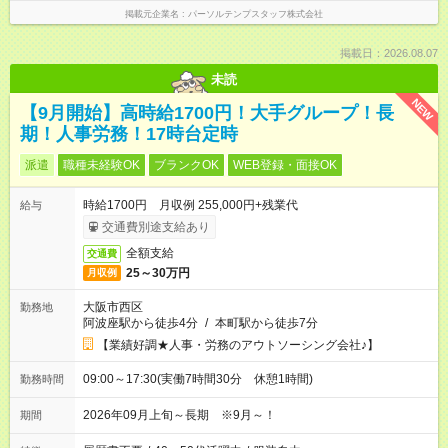
掲載元企業名
パーソルテンプスタッフ株式会社
掲載日：2026.08.07
未読
NEW
【9月開始】高時給1700円！大手グループ！長
期！人事労務！17時台定時
派遣
職種未経験OK
ブランクOK
WEB登録・面接OK
時給1700円 月収例 255,000円+残業代
給与
交通費別途支給あり
全額支給
交通費
25～30万円
月収例
大阪市西区
勤務地
阿波座駅から徒歩4分
/
本町駅から徒歩7分
【業績好調★人事・労務のアウトソーシング会社♪】
09:00～17:30(実働7時間30分 休憩1時間)
勤務時間
2026年09月上旬～長期 ※9月～！
期間