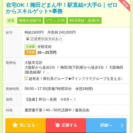
NEW
在宅OK！梅田どまん中！駅直結×大手G｜ゼロ
からスキルゲット×事務
派遣
職種未経験OK
ブランクOK
WEB登録・面接OK
時給1600円 月収例 240,000円
給与
交通費別途支給あり
全額支給
交通費
20～25万円
月収例
大阪市北区
勤務地
大阪駅から徒歩2分
/
梅田(地下鉄)駅から徒歩3分
/
大阪梅田
(阪急線)駅
/
…
超有名！商社系グループ★ITインフラでグループを支える↑
09:00～17:30(実働7時間30分 休憩1時間)
勤務時間
【急募】即日～長期 ※8月～！
期間
履歴書不要
/
40～50代活躍中
/
服装自由
特徴
気になる！
応募する
詳細へ