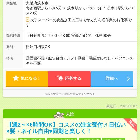
大阪府茨木市
勤務地
彩都西駅からバス5分
/
茨木駅からバス20分
/
茨木市駅からバ
ス20分
大手スーパーの食品加工の工場でかんたん軽作業のお仕事で
す
〈日勤専属〉 9:00～18:00 実働7.5時間 休憩90分
勤務時間
開始日相談OK
期間
履歴書不要
/
服装自由
/
シフト勤務
/
電話対応なし
/
パソコンス
特徴
キル不要
気になる！
応募する
詳細へ
掲載元企業名
株式会社ニチギワールド
掲載日：2026.08.07
未読
NEW
【週2～×6時間OK】コスメの注文受付♬日払い
×髪・ネイル自由♥同期と楽しく！