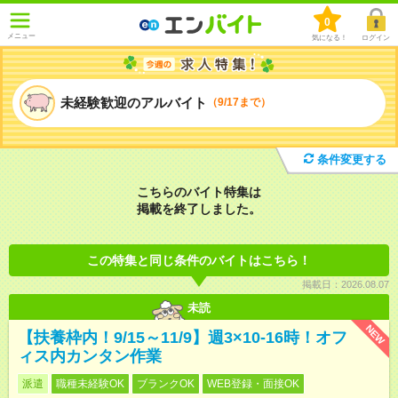
0
メニュー
気になる！
ログイン
未経験歓迎のアルバイト
（9/17まで）
条件変更する
こちらのバイト特集は
掲載を終了しました。
この特集と同じ条件のバイトはこちら！
掲載日：2026.08.07
未読
NEW
【扶養枠内！9/15～11/9】週3×10-16時！オフ
ィス内カンタン作業
派遣
職種未経験OK
ブランクOK
WEB登録・面接OK