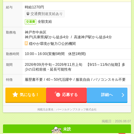
時給1270円
給与
交通費別途支給あり
全額支給
交通費
神戸市中央区
勤務地
神戸(兵庫県)駅から徒歩4分
/
高速神戸駅から徒歩4分
穏やか環境が魅力◎公的機関
10:00～16:00(実働5時間 休憩1時間)
勤務時間
2026年09月中旬～2026年11月上旬 【9/15～11/9の短期】多
期間
少の日程前後・延長可能性有
履歴書不要
/
40～50代活躍中
/
服装自由
/
パソコンスキル不要
特徴
気になる！
応募する
詳細へ
掲載元企業名
パーソルテンプスタッフ株式会社
掲載日：2026.08.07
未読