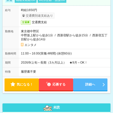
派遣
職種未経験OK
WEB登録・面接OK
時給1650円
給与
交通費別途支給あり
交通費支給
交通費
東京都中野区
勤務地
中野坂上駅から徒歩1分
/
西新宿駅から徒歩15分
/
西新宿五丁
目駅から徒歩14分
エンタメ
11:00～16:00(実働:4時間) (休憩60分)
勤務時間
2026/9/上旬～長期（3カ月以上） ★9月～OK！
期間
履歴書不要
特徴
気になる！
応募する
詳細へ
未読