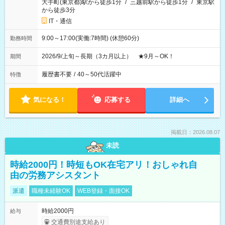
大手町(東京都)駅から徒歩1分
/
三越前駅から徒歩1分
/
東京駅
から徒歩3分
IT・通信
9:00～17:00(実働:7時間) (休憩60分)
勤務時間
2026/9/上旬～長期（3カ月以上） ★9月～OK！
期間
履歴書不要
/
40～50代活躍中
特徴
気になる！
応募する
詳細へ
掲載日：2026.08.07
未読
時給2000円！時短もOK在宅アリ！おしゃれ自
由の労務アシスタント
派遣
職種未経験OK
WEB登録・面接OK
時給2000円
給与
交通費別途支給あり