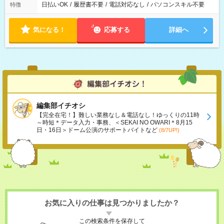
日払いOK
/
履歴書不要
/
電話対応なし
/
パソコンスキル不要
特徴
気になる！
応募する
詳細へ
編集部イチオシ
【完全在宅！】難しい業務なし＆電話なし！ゆっくりの11時
～時短＊データ入力・事務、＜SEKAI NO OWARI＊8月15
日・16日＞ドーム公演のサポートバイトなど
(8/7UP!)
お気に入りの仕事は見つかりましたか？
この検索条件を保存して