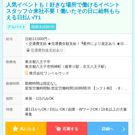
人気イベントも！好きな場所で働けるイベント
スタッフ☆来社不要！働いたその日に給料もら
える日払い/T1
アルバイト
職種未経験OK
日給13,000円～
給与
＋交通費支給 ★交通費全額支給！ ┗案件により規定あり ★日払
いOK！（規定あり） ┗働いたその日に現金GET♪ お仕事後はコ
交通費別途支給あり
ンビニATMから 日払い分を引き落とせます！ 【試用期間】試
用期間なし
東京都八王子市
勤務地
東京都八王子市明神町（最寄り駅：京王八王子駅）
株式会社ワンベルウッズ
勤務時間は指定なし
勤務時間
変形労働時間制 想定労働時間160時間/月 【シフト例】 ・8：00
～21：00
単発・1日のみOK
期間
週1日からOK / 日払いOK / 副業・WワークOK / 10名以上の大量
特徴
募集
気になる！
応募する
詳細へ