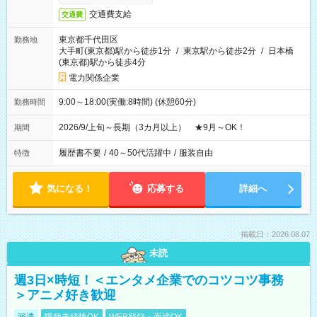
交通費支給
交通費
東京都千代田区
勤務地
大手町(東京都)駅から徒歩1分
/
東京駅から徒歩2分
/
日本橋
(東京都)駅から徒歩4分
電力関係企業
9:00～18:00(実働:8時間) (休憩60分)
勤務時間
2026/9/上旬～長期（3カ月以上） ★9月～OK！
期間
履歴書不要
/
40～50代活躍中
/
服装自由
特徴
気になる！
応募する
詳細へ
掲載日：2026.08.07
未読
週3日×時短！＜エンタメ企業でのコツコツ事務
＞アニメ好き歓迎