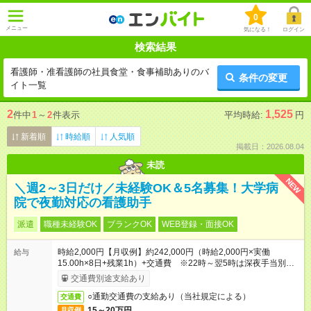
0
メニュー
気になる！
ログイン
検索結果
看護師・准看護師の社員食堂・食事補助ありのバ
条件の変更
イト一覧
2
1,525
件中
1
～
2
件表示
平均時給:
円
新着順
時給順
人気順
掲載日：2026.08.04
未読
NEW
＼週2～3日だけ／未経験OK＆5名募集！大学病
院で夜勤対応の看護助手
派遣
職種未経験OK
ブランクOK
WEB登録・面接OK
時給2,000円【月収例】約242,000円（時給2,000円×実働
給与
15.00h×8日+残業1h）+交通費 ※22時～翌5時は深夜手当別途
あり
交通費別途支給あり
○通勤交通費の支給あり（当社規定による）
交通費
15～20万円
月収例