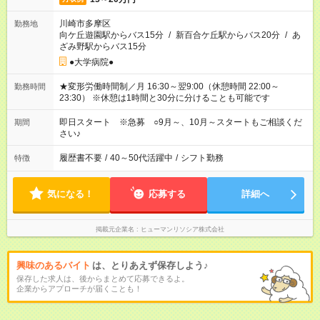
川崎市多摩区
勤務地
向ケ丘遊園駅からバス15分
/
新百合ケ丘駅からバス20分
/
あ
ざみ野駅からバス15分
●大学病院●
★変形労働時間制／月 16:30～翌9:00（休憩時間 22:00～
勤務時間
23:30） ※休憩は1時間と30分に分けることも可能です
即日スタート ※急募 ○9月～、10月～スタートもご相談くだ
期間
さい♪
履歴書不要
/
40～50代活躍中
/
シフト勤務
特徴
気になる！
応募する
詳細へ
掲載元企業名
ヒューマンリソシア株式会社
興味のあるバイト
は、とりあえず保存しよう♪
保存した求人は、後からまとめて応募できるよ。
企業からアプローチが届くことも！