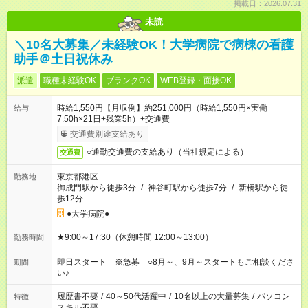
掲載日：2026.07.31
未読
＼10名大募集／未経験OK！大学病院で病棟の看護
助手＠土日祝休み
派遣
職種未経験OK
ブランクOK
WEB登録・面接OK
時給1,550円【月収例】約251,000円（時給1,550円×実働
給与
7.50h×21日+残業5h）+交通費
交通費別途支給あり
○通勤交通費の支給あり（当社規定による）
交通費
東京都港区
勤務地
御成門駅から徒歩3分
/
神谷町駅から徒歩7分
/
新橋駅から徒
歩12分
●大学病院●
★9:00～17:30（休憩時間 12:00～13:00）
勤務時間
即日スタート ※急募 ○8月～、9月～スタートもご相談くださ
期間
い♪
履歴書不要
/
40～50代活躍中
/
10名以上の大量募集
/
パソコン
特徴
スキル不要