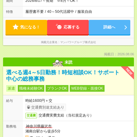
2026/8/17～長期 ※8月～OK！
期間
履歴書不要
/
40～50代活躍中
/
服装自由
特徴
気になる！
応募する
詳細へ
掲載元企業名
マンパワーグループ株式会社
掲載日：2026.08.06
未読
NEW
選べる週4～5日勤務！時短相談OK！サポート
中心の総務事務
派遣
職種未経験OK
ブランクOK
WEB登録・面接OK
時給1600円＋交
給与
交通費別途支給あり
交通費実費支給（当社規定あり）
交通費
神奈川県藤沢市
勤務地
湘南台駅から徒歩5分