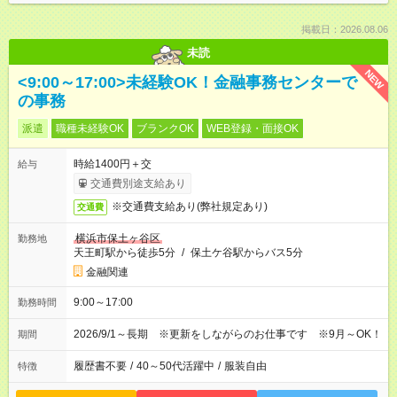
掲載日：2026.08.06
未読
NEW
<9:00～17:00>未経験OK！金融事務センターで
の事務
派遣
職種未経験OK
ブランクOK
WEB登録・面接OK
時給1400円＋交
給与
交通費別途支給あり
※交通費支給あり(弊社規定あり)
交通費
横浜市保土ヶ谷区
勤務地
天王町駅から徒歩5分
/
保土ケ谷駅からバス5分
金融関連
9:00～17:00
勤務時間
2026/9/1～長期 ※更新をしながらのお仕事です ※9月～OK！
期間
履歴書不要
/
40～50代活躍中
/
服装自由
特徴