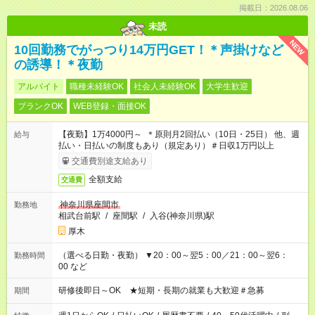
掲載日：2026.08.06
未読
NEW
10回勤務でがっつり14万円GET！＊声掛けなど
の誘導！＊夜勤
アルバイト
職種未経験OK
社会人未経験OK
大学生歓迎
ブランクOK
WEB登録・面接OK
【夜勤】1万4000円～ ＊原則月2回払い（10日・25日） 他、週
給与
払い・日払いの制度もあり（規定あり）＃日収1万円以上
交通費別途支給あり
全額支給
交通費
神奈川県座間市
勤務地
相武台前駅
/
座間駅
/
入谷(神奈川県)駅
厚木
（選べる日勤・夜勤） ▼20：00～翌5：00／21：00～翌6：
勤務時間
00 など
研修後即日～OK ★短期・長期の就業も大歓迎＃急募
期間