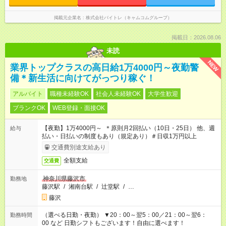
掲載元企業名
株式会社バイトレ（キャムコムグループ）
掲載日：2026.08.06
未読
NEW
業界トップクラスの高日給1万4000円～夜勤警
備＊新生活に向けてがっつり稼ぐ！
アルバイト
職種未経験OK
社会人未経験OK
大学生歓迎
ブランクOK
WEB登録・面接OK
【夜勤】1万4000円～ ＊原則月2回払い（10日・25日） 他、週
給与
払い・日払いの制度もあり（規定あり）＃日収1万円以上
交通費別途支給あり
全額支給
交通費
神奈川県藤沢市
勤務地
藤沢駅
/
湘南台駅
/
辻堂駅
/
…
藤沢
（選べる日勤・夜勤） ▼20：00～翌5：00／21：00～翌6：
勤務時間
00 など 日勤シフトもございます！自由に選べます！