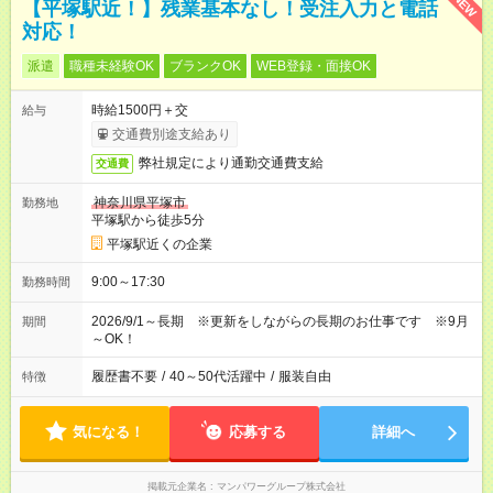
NEW
【平塚駅近！】残業基本なし！受注入力と電話
対応！
派遣
職種未経験OK
ブランクOK
WEB登録・面接OK
時給1500円＋交
給与
交通費別途支給あり
弊社規定により通勤交通費支給
交通費
神奈川県平塚市
勤務地
平塚駅から徒歩5分
平塚駅近くの企業
9:00～17:30
勤務時間
2026/9/1～長期 ※更新をしながらの長期のお仕事です ※9月
期間
～OK！
履歴書不要
/
40～50代活躍中
/
服装自由
特徴
気になる！
応募する
詳細へ
掲載元企業名
マンパワーグループ株式会社