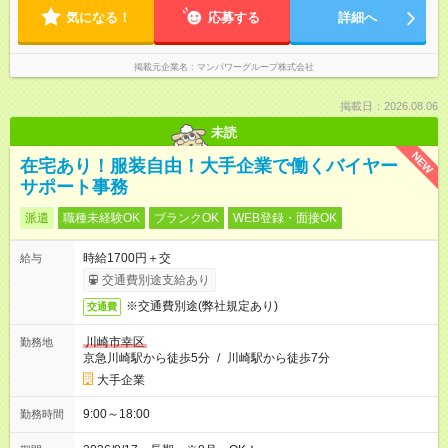
気になる！
応募する
詳細へ
掲載元企業名
マンパワーグループ株式会社
掲載日：2026.08.06
未読
NEW
在宅あり！服装自由！大手企業で働くバイヤー
サポート事務
派遣
職種未経験OK
ブランクOK
WEB登録・面接OK
時給1700円＋交
給与
交通費別途支給あり
※交通費別途(弊社規定あり)
交通費
川崎市幸区
勤務地
京急川崎駅から徒歩5分
/
川崎駅から徒歩7分
大手企業
9:00～18:00
勤務時間