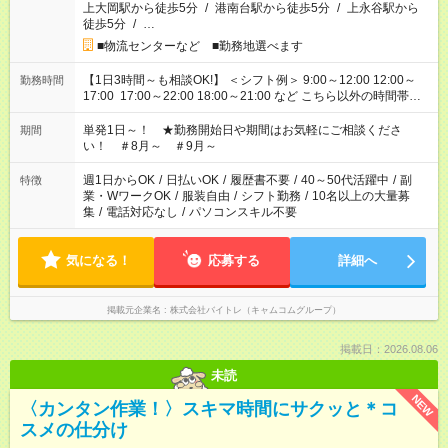
上大岡駅から徒歩5分
/
港南台駅から徒歩5分
/
上永谷駅から
徒歩5分
/
…
■物流センターなど ■勤務地選べます
【1日3時間～も相談OK!】 ＜シフト例＞ 9:00～12:00 12:00～
勤務時間
17:00 17:00～22:00 18:00～21:00 など こちら以外の時間帯も
お気軽にご相談ください！
単発1日～！ ★勤務開始日や期間はお気軽にご相談くださ
期間
い！ ＃8月～ ＃9月～
週1日からOK
/
日払いOK
/
履歴書不要
/
40～50代活躍中
/
副
特徴
業・WワークOK
/
服装自由
/
シフト勤務
/
10名以上の大量募
集
/
電話対応なし
/
パソコンスキル不要
気になる！
応募する
詳細へ
掲載元企業名
株式会社バイトレ（キャムコムグループ）
掲載日：2026.08.06
未読
NEW
〈カンタン作業！〉スキマ時間にサクッと＊コ
スメの仕分け