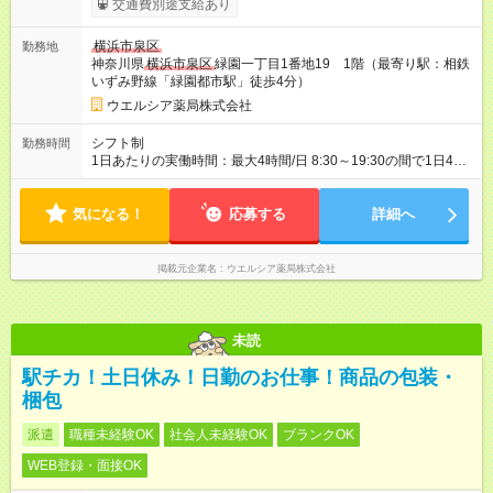
交通費別途支給あり
り （大学生は＋20円） 試用期間あり：入社日から3ヶ月間／本
採用と待遇は変わりません。 【試用期間】試用期間あり 試用期
横浜市泉区
勤務地
間の長さ：3ヶ月 雇用形態、給与は本採用時と同じです。
神奈川県
横浜市泉区
緑園一丁目1番地19 1階（最寄り駅：相鉄
いずみ野線「緑園都市駅」徒歩4分）
ウエルシア薬局株式会社
シフト制
勤務時間
1日あたりの実働時間：最大4時間/日 8:30～19:30の間で1日4時
間の勤務 ☆週2～5日の勤務 ※勤務曜日応相談 ☆未経験・無資格
可
気になる！
応募する
詳細へ
掲載元企業名
ウエルシア薬局株式会社
未読
駅チカ！土日休み！日勤のお仕事！商品の包装・
梱包
派遣
職種未経験OK
社会人未経験OK
ブランクOK
WEB登録・面接OK