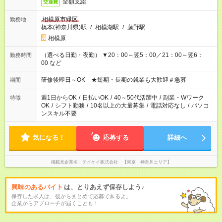
全額支給
交通費
相模原市緑区
勤務地
橋本(神奈川県)駅
/
相模湖駅
/
藤野駅
相模原
（選べる日勤・夜勤） ▼20：00～翌5：00／21：00～翌6：
勤務時間
00 など
研修後即日～OK ★短期・長期の就業も大歓迎＃急募
期間
週1日からOK
/
日払いOK
/
40～50代活躍中
/
副業・Wワーク
特徴
OK
/
シフト勤務
/
10名以上の大量募集
/
電話対応なし
/
パソコ
ンスキル不要
気になる！
応募する
詳細へ
掲載元企業名
テイケイ株式会社 【東京・神奈川エリア】
興味のあるバイト
は、とりあえず保存しよう♪
保存した求人は、後からまとめて応募できるよ。
企業からアプローチが届くことも！