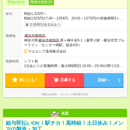
アルバイト
職種未経験OK
時給1,325円～
給与
時給1325円(17:00～1354円、20:00～1375円)※研修期間3ヶ月
以降、社内試験による更新判定あり 社内試験合格後、時給＋50
交通費別途支給あり
～100円の昇給あり （大学生は＋20円） 試用期間あり：入社日
から3ヶ月間／本採用と待遇は変わりません。 【試用期間】試用
横浜市都筑区
勤務地
期間あり 試用期間の長さ：3ヶ月 雇用形態、給与は本採用時と
神奈川県
横浜市都筑区
茅ヶ崎中央5-1（最寄り駅：横浜市営ブル
同じです。
ーライン「センター南駅」徒歩4分）
ウエルシア薬局株式会社
シフト制
勤務時間
1日あたりの実働時間：最大8時間/日 10:00～20:30の間で1日8
時間の勤務 ☆週3～4日の勤務 ※勤務曜日応相談 ☆未経験・無資
格可
気になる！
応募する
詳細へ
掲載元企業名
ウエルシア薬局株式会社
未読
給与即払いOK！駅チカ！高時給！土日休み！メン
マの製造・加工