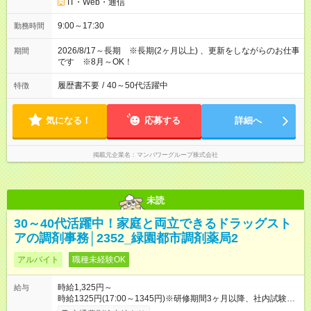
IT・Web・通信
9:00～17:30
勤務時間
2026/8/17～長期 ※長期(2ヶ月以上) 、更新をしながらのお仕事
期間
です ※8月～OK！
履歴書不要
/
40～50代活躍中
特徴
気になる！
応募する
詳細へ
掲載元企業名
マンパワーグループ株式会社
未読
30～40代活躍中！家庭と両立できるドラッグスト
アの調剤事務│2352_緑園都市調剤薬局2
アルバイト
職種未経験OK
時給1,325円～
給与
時給1325円(17:00～1345円)※研修期間3ヶ月以降、社内試験に
よる更新判定あり 社内試験合格後、時給＋50～100円の昇給あ