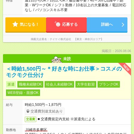
週1日からOK
/
日払いOK
/
履歴書不要
/
40～50代活躍中
/
副
特徴
業・WワークOK
/
シフト勤務
/
10名以上の大量募集
/
電話対応
なし
/
パソコンスキル不要
気になる！
応募する
詳細へ
掲載元企業名
テイケイ株式会社 【東京・神奈川エリア】
掲載日：2026.08.06
未読
NEW
＜時給1,500円～＊好きな時にお仕事＞コスメの
モクモク仕分け
派遣
職種未経験OK
社会人未経験OK
大学生歓迎
ブランクOK
WEB登録・面接OK
時給1,500円～1,875円
給与
交通費別途支給あり
■ 交通費規定内支給 ※派遣先による
交通費
川崎市多摩区
勤務地