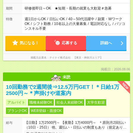
研修後即日～OK ★短期・長期の就業も大歓迎＃急募
期間
週1日からOK
/
日払いOK
/
40～50代活躍中
/
副業・Wワーク
特徴
OK
/
シフト勤務
/
10名以上の大量募集
/
電話対応なし
/
パソコ
ンスキル不要
気になる！
応募する
詳細へ
掲載元企業名
テイケイ株式会社 【東京・神奈川エリア】
掲載日：2026.08.06
未読
NEW
10回勤務で2週間後⇒12.5万円GET！＊日給1万
2500円～＊声掛けや道案内
アルバイト
職種未経験OK
社会人未経験OK
大学生歓迎
ブランクOK
WEB登録・面接OK
【日勤】1万2500円～ 【夜勤】1万4000円～ ＊原則月2回払い
給与
（10日・25日） 他、週払い・日払いの制度もあり（規定あり）
＃日収1万円以上