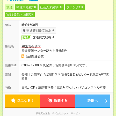
派遣
職種未経験OK
社会人未経験OK
ブランクOK
WEB登録・面接OK
時給1600円
給与
交通費別途支給あり
交通費支給有り
交通費
横浜市金沢区
勤務地
産業振興センター駅から徒歩5分
食品関連企業
8:00～17:00 ※表記のうち実働7時間30分です。
勤務時間
長期【ご応募から1週間以内(最短2日目)のスピード就業が可能】
期間
即日～
日払いOK
/
履歴書不要
/
電話対応なし
/
パソコンスキル不要
特徴
気になる！
応募する
詳細へ
掲載元企業名
株式会社テクノ・サービス