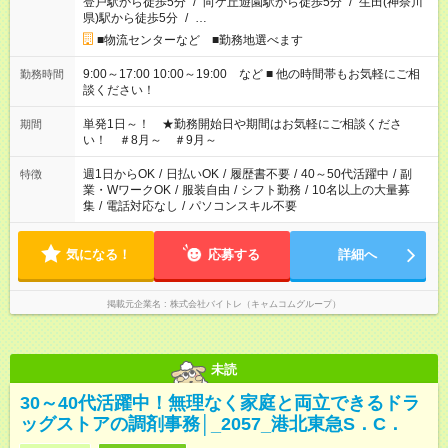
登戸駅から徒歩5分
/
向ケ丘遊園駅から徒歩5分
/
生田(神奈川
県)駅から徒歩5分
/
…
■物流センターなど ■勤務地選べます
9:00～17:00 10:00～19:00 など ■ 他の時間帯もお気軽にご相
勤務時間
談ください！
単発1日～！ ★勤務開始日や期間はお気軽にご相談くださ
期間
い！ ＃8月～ ＃9月～
週1日からOK
/
日払いOK
/
履歴書不要
/
40～50代活躍中
/
副
特徴
業・WワークOK
/
服装自由
/
シフト勤務
/
10名以上の大量募
集
/
電話対応なし
/
パソコンスキル不要
気になる！
応募する
詳細へ
掲載元企業名
株式会社バイトレ（キャムコムグループ）
未読
30～40代活躍中！無理なく家庭と両立できるドラ
ッグストアの調剤事務│_2057_港北東急S．C．