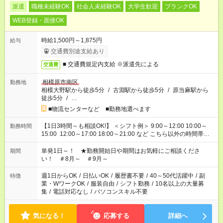
派遣
職種未経験OK
社会人未経験OK
大学生歓迎
ブランクOK
WEB登録・面接OK
時給1,500円～1,875円
給与
交通費別途支給あり
■ 交通費規定内支給 ※派遣先による
交通費
相模原市南区
勤務地
相模大野駅から徒歩5分
/
古淵駅から徒歩5分
/
原当麻駅から
徒歩5分
/
…
■物流センターなど ■勤務地選べます
【1日3時間～も相談OK!】 ＜シフト例＞ 9:00～12:00 10:00～
勤務時間
15:00 12:00～17:00 18:00～21:00 など こちら以外の時間帯も
お気軽にご相談ください！
単発1日～！ ★勤務開始日や期間はお気軽にご相談くださ
期間
い！ ＃8月～ ＃9月～
週1日からOK
/
日払いOK
/
履歴書不要
/
40～50代活躍中
/
副
特徴
業・WワークOK
/
服装自由
/
シフト勤務
/
10名以上の大量募
集
/
電話対応なし
/
パソコンスキル不要
気になる！
応募する
詳細へ