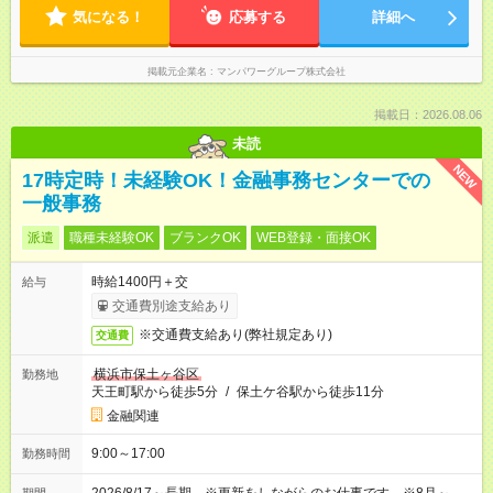
気になる！
応募する
詳細へ
掲載元企業名
マンパワーグループ株式会社
掲載日：2026.08.06
未読
NEW
17時定時！未経験OK！金融事務センターでの
一般事務
派遣
職種未経験OK
ブランクOK
WEB登録・面接OK
時給1400円＋交
給与
交通費別途支給あり
※交通費支給あり(弊社規定あり)
交通費
横浜市保土ヶ谷区
勤務地
天王町駅から徒歩5分
/
保土ケ谷駅から徒歩11分
金融関連
9:00～17:00
勤務時間