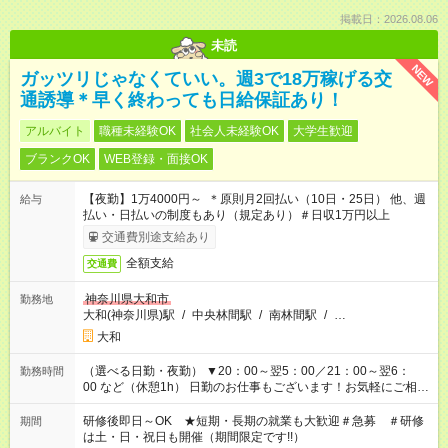
掲載日：2026.08.06
未読
NEW
ガッツリじゃなくていい。週3で18万稼げる交
通誘導＊早く終わっても日給保証あり！
アルバイト
職種未経験OK
社会人未経験OK
大学生歓迎
ブランクOK
WEB登録・面接OK
【夜勤】1万4000円～ ＊原則月2回払い（10日・25日） 他、週
給与
払い・日払いの制度もあり（規定あり）＃日収1万円以上
交通費別途支給あり
全額支給
交通費
神奈川県大和市
勤務地
大和(神奈川県)駅
/
中央林間駅
/
南林間駅
/
…
大和
（選べる日勤・夜勤） ▼20：00～翌5：00／21：00～翌6：
勤務時間
00 など（休憩1h） 日勤のお仕事もございます！お気軽にご相談
ください！
研修後即日～OK ★短期・長期の就業も大歓迎＃急募 ＃研修
期間
は土・日・祝日も開催（期間限定です!!）