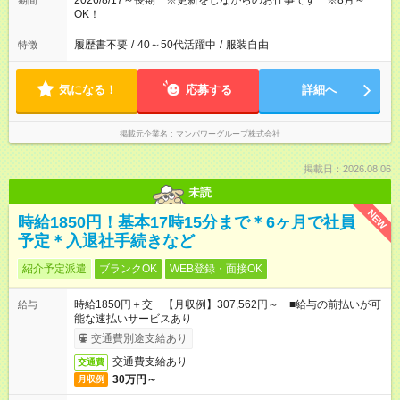
2026/8/17～長期 ※更新をしながらのお仕事です ※8月～
期間
OK！
履歴書不要
/
40～50代活躍中
/
服装自由
特徴
気になる！
応募する
詳細へ
掲載元企業名
マンパワーグループ株式会社
掲載日：2026.08.06
未読
NEW
時給1850円！基本17時15分まで＊6ヶ月で社員
予定＊入退社手続きなど
紹介予定派遣
ブランクOK
WEB登録・面接OK
時給1850円＋交 【月収例】307,562円～ ■給与の前払いが可
給与
能な速払いサービスあり
交通費別途支給あり
交通費支給あり
交通費
30万円～
月収例