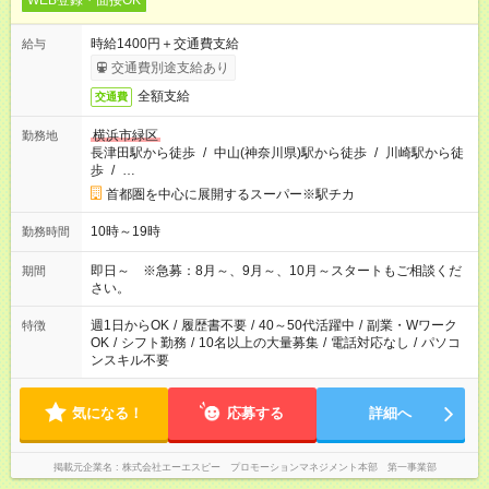
WEB登録・面接OK
時給1400円＋交通費支給
給与
交通費別途支給あり
全額支給
交通費
横浜市緑区
勤務地
長津田駅から徒歩
/
中山(神奈川県)駅から徒歩
/
川崎駅から徒
歩
/
…
首都圏を中心に展開するスーパー※駅チカ
10時～19時
勤務時間
即日～ ※急募：8月～、9月～、10月～スタートもご相談くだ
期間
さい。
週1日からOK
/
履歴書不要
/
40～50代活躍中
/
副業・Wワーク
特徴
OK
/
シフト勤務
/
10名以上の大量募集
/
電話対応なし
/
パソコ
ンスキル不要
気になる！
応募する
詳細へ
掲載元企業名
株式会社エーエスピー プロモーションマネジメント本部 第一事業部