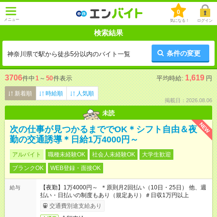
0
メニュー
気になる！
ログイン
検索結果
条件の変更
神奈川県で駅から徒歩5分以内のバイト一覧
3706
1,619
件中
1
～
50
件表示
平均時給:
円
新着順
時給順
人気順
掲載日：2026.08.06
未読
NEW
次の仕事が見つかるまででOK＊シフト自由＆夜
勤の交通誘導＊日給1万4000円～
アルバイト
職種未経験OK
社会人未経験OK
大学生歓迎
ブランクOK
WEB登録・面接OK
【夜勤】1万4000円～ ＊原則月2回払い（10日・25日） 他、週
給与
払い・日払いの制度もあり（規定あり）＃日収1万円以上
交通費別途支給あり