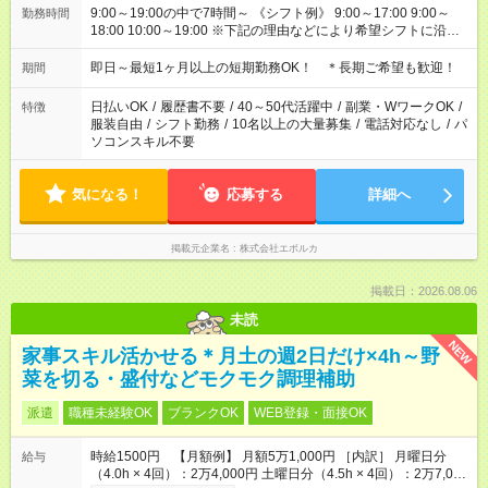
9:00～19:00の中で7時間～ 《シフト例》 9:00～17:00 9:00～
勤務時間
18:00 10:00～19:00 ※下記の理由などにより希望シフトに沿え
ない場合があります。 ・希望勤務日や曜日が他の方と被った ・
応募多数に伴う充足
即日～最短1ヶ月以上の短期勤務OK！ ＊長期ご希望も歓迎！
期間
日払いOK
/
履歴書不要
/
40～50代活躍中
/
副業・WワークOK
/
特徴
服装自由
/
シフト勤務
/
10名以上の大量募集
/
電話対応なし
/
パ
ソコンスキル不要
気になる！
応募する
詳細へ
掲載元企業名
株式会社エボルカ
掲載日：2026.08.06
未読
NEW
家事スキル活かせる＊月土の週2日だけ×4h～野
菜を切る・盛付などモクモク調理補助
派遣
職種未経験OK
ブランクOK
WEB登録・面接OK
時給1500円 【月額例】 月額5万1,000円 ［内訳］ 月曜日分
給与
（4.0h × 4回）：2万4,000円 土曜日分（4.5h × 4回）：2万7,000