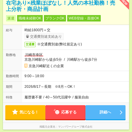
NEW
在宅あり×残業ほぼなし！人気の本社勤務！売
上分析・商品計画
派遣
職種未経験OK
ブランクOK
WEB登録・面接OK
時給1800円＋交
給与
交通費別途支給あり
※交通費別途(弊社規定あり)
交通費
川崎市幸区
勤務地
京急川崎駅から徒歩5分
/
川崎駅から徒歩7分
京急川崎駅近くの企業
9:00～18:00
勤務時間
2026/8/17～長期 ※8月～OK！
期間
履歴書不要
/
40～50代活躍中
/
服装自由
特徴
気になる！
応募する
詳細へ
掲載元企業名
マンパワーグループ株式会社