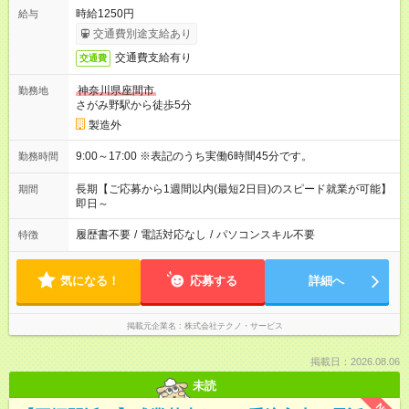
時給1250円
給与
交通費別途支給あり
交通費支給有り
交通費
神奈川県座間市
勤務地
さがみ野駅から徒歩5分
製造外
9:00～17:00 ※表記のうち実働6時間45分です。
勤務時間
長期【ご応募から1週間以内(最短2日目)のスピード就業が可能】
期間
即日～
履歴書不要
/
電話対応なし
/
パソコンスキル不要
特徴
気になる！
応募する
詳細へ
掲載元企業名
株式会社テクノ・サービス
掲載日：2026.08.06
未読