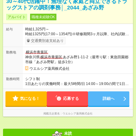
30～40代活躍中！無理なく家庭と両立できるドラ
ッグストアの調剤事務│_2044_あざみ野
アルバイト
職種未経験OK
時給1,325円～
給与
時給1325円(17:00～1354円)※研修期間3ヶ月以降、社内試験に
よる更新判定あり 社内試験合格後、時給＋50～100円の昇給あ
交通費別途支給あり
り （大学生は＋20円） 試用期間あり：入社日から3ヶ月間／本
採用と待遇は変わりません。 【試用期間】試用期間あり 試用期
横浜市青葉区
勤務地
間の長さ：3ヶ月 雇用形態、給与は本採用時と同じです。
神奈川県
横浜市青葉区
あざみ野1-11-2（最寄り駅：東急田園都
市線「あざみ野駅」徒歩1分）
ウエルシア薬局株式会社
シフト制
勤務時間
1日あたりの実働時間：最大5時間/日 14:00～19:00の間で1日5
時間の勤務 ☆週2～3日の勤務 ※シフトの相談可能 ☆未経験・無
資格可
気になる！
応募する
詳細へ
掲載元企業名
ウエルシア薬局株式会社
未読