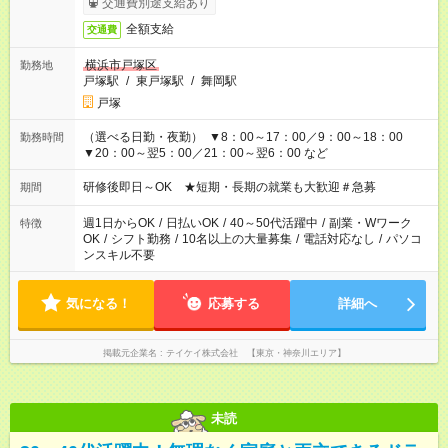
交通費別途支給あり
全額支給
交通費
横浜市戸塚区
勤務地
戸塚駅
/
東戸塚駅
/
舞岡駅
戸塚
（選べる日勤・夜勤） ▼8：00～17：00／9：00～18：00
勤務時間
▼20：00～翌5：00／21：00～翌6：00 など
研修後即日～OK ★短期・長期の就業も大歓迎＃急募
期間
週1日からOK
/
日払いOK
/
40～50代活躍中
/
副業・Wワーク
特徴
OK
/
シフト勤務
/
10名以上の大量募集
/
電話対応なし
/
パソコ
ンスキル不要
気になる！
応募する
詳細へ
掲載元企業名
テイケイ株式会社 【東京・神奈川エリア】
未読