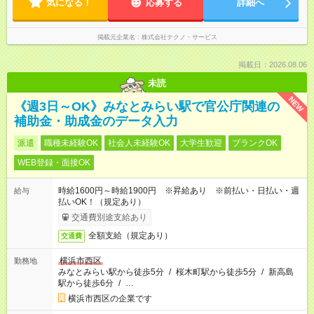
気になる！
応募する
詳細へ
掲載元企業名
株式会社テクノ・サービス
掲載日：2026.08.06
未読
NEW
《週3日～OK》みなとみらい駅で官公庁関連の
補助金・助成金のデータ入力
派遣
職種未経験OK
社会人未経験OK
大学生歓迎
ブランクOK
WEB登録・面接OK
時給1600円～時給1900円 ※昇給あり ※前払い・日払い・週
給与
払いOK！（規定あり）
交通費別途支給あり
全額支給（規定あり）
交通費
横浜市西区
勤務地
みなとみらい駅から徒歩5分
/
桜木町駅から徒歩5分
/
新高島
駅から徒歩6分
/
…
横浜市西区の企業です