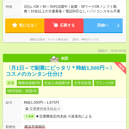
日払いOK
/
40～50代活躍中
/
副業・WワークOK
/
シフト勤
特徴
務
/
10名以上の大量募集
/
電話対応なし
/
パソコンスキル不要
気になる！
応募する
詳細へ
掲載元企業名
テイケイ株式会社 【東京・神奈川エリア】
掲載日：2026.08.06
未読
NEW
〈月1日～で副業にピッタリ＊時給1,500円～〉
コスメのカンタン仕分け
派遣
職種未経験OK
社会人未経験OK
大学生歓迎
ブランクOK
WEB登録・面接OK
時給1,500円～1,875円
給与
交通費別途支給あり
■ 交通費規定内支給 ※派遣先による
交通費
横浜市港南区
勤務地