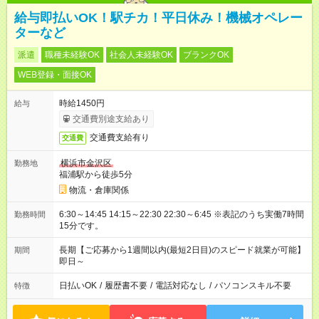
給与即払いOK！駅チカ！平日休み！機械オペレー
ターなど
派遣
職種未経験OK
社会人未経験OK
ブランクOK
WEB登録・面接OK
時給1450円
給与
交通費別途支給あり
交通費支給有り
交通費
横浜市金沢区
勤務地
福浦駅から徒歩5分
物流・倉庫関係
6:30～14:45 14:15～22:30 22:30～6:45 ※表記のうち実働7時間
勤務時間
15分です。
長期【ご応募から1週間以内(最短2日目)のスピード就業が可能】
期間
即日～
日払いOK
/
履歴書不要
/
電話対応なし
/
パソコンスキル不要
特徴