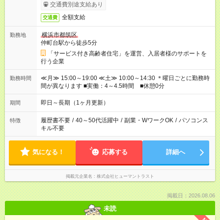
円
交通費別途支給あり
全額支給
交通費
横浜市都筑区
勤務地
仲町台駅から徒歩5分
「サービス付き高齢者住宅」を運営、入居者様のサポートを
行う企業
≪月≫ 15:00～19:00 ≪土≫ 10:00～14:30 ＊曜日ごとに勤務時
勤務時間
間が異なります ■実働：4～4.5時間 ■休憩0分
即日～長期（1ヶ月更新）
期間
履歴書不要
/
40～50代活躍中
/
副業・WワークOK
/
パソコンス
特徴
キル不要
気になる！
応募する
詳細へ
掲載元企業名
株式会社ヒューマントラスト
掲載日：2026.08.06
未読