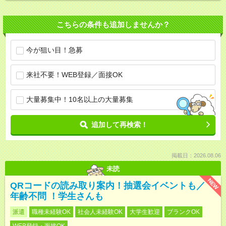
こちらの条件も追加しませんか？
今が狙い目！急募
来社不要！WEB登録／面接OK
大量募集中！10名以上の大量募集
追加して再検索！
掲載日：2026.08.06
未読
NEW
QRコードの読み取り案内！抽選会イベントも／
年齢不問 ！学生さんも
派遣
職種未経験OK
社会人未経験OK
大学生歓迎
ブランクOK