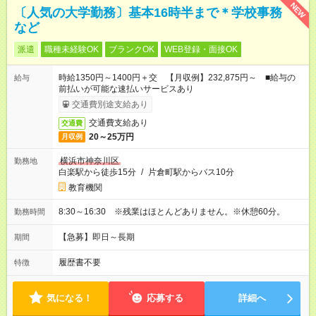
NEW
〔人気の大学勤務〕基本16時半まで＊学校事務
など
派遣
職種未経験OK
ブランクOK
WEB登録・面接OK
時給1350円～1400円＋交 【月収例】232,875円～ ■給与の
給与
前払いが可能な速払いサービスあり
交通費別途支給あり
交通費支給あり
交通費
20～25万円
月収例
横浜市神奈川区
勤務地
白楽駅から徒歩15分
/
片倉町駅からバス10分
教育機関
8:30～16:30 ※残業はほとんどありません。※休憩60分。
勤務時間
【急募】即日～長期
期間
履歴書不要
特徴
気になる！
応募する
詳細へ