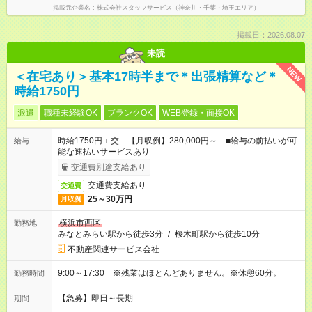
掲載元企業名
株式会社スタッフサービス（神奈川・千葉・埼玉エリア）
掲載日：2026.08.07
未読
NEW
＜在宅あり＞基本17時半まで＊出張精算など＊
時給1750円
派遣
職種未経験OK
ブランクOK
WEB登録・面接OK
時給1750円＋交 【月収例】280,000円～ ■給与の前払いが可
給与
能な速払いサービスあり
交通費別途支給あり
交通費支給あり
交通費
25～30万円
月収例
横浜市西区
勤務地
みなとみらい駅から徒歩3分
/
桜木町駅から徒歩10分
不動産関連サービス会社
9:00～17:30 ※残業はほとんどありません。※休憩60分。
勤務時間
【急募】即日～長期
期間