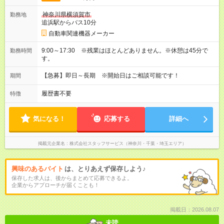
神奈川県横須賀市
勤務地
追浜駅からバス10分
自動車関連機器メーカー
9:00～17:30 ※残業はほとんどありません。※休憩は45分で
勤務時間
す。
【急募】即日～長期 ※開始日はご相談可能です！
期間
履歴書不要
特徴
気になる！
応募する
詳細へ
掲載元企業名
株式会社スタッフサービス（神奈川・千葉・埼玉エリア）
興味のあるバイト
は、とりあえず保存しよう♪
保存した求人は、後からまとめて応募できるよ。
企業からアプローチが届くことも！
掲載日：2026.08.07
未読