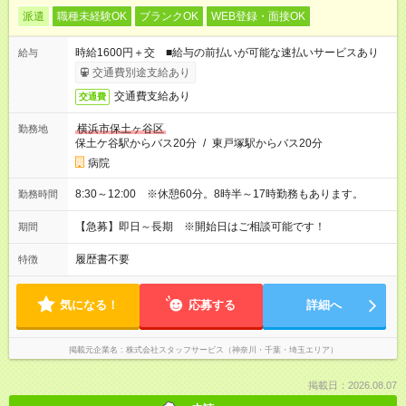
派遣
職種未経験OK
ブランクOK
WEB登録・面接OK
時給1600円＋交 ■給与の前払いが可能な速払いサービスあり
給与
交通費別途支給あり
交通費支給あり
交通費
横浜市保土ヶ谷区
勤務地
保土ケ谷駅からバス20分
/
東戸塚駅からバス20分
病院
8:30～12:00 ※休憩60分。8時半～17時勤務もあります。
勤務時間
【急募】即日～長期 ※開始日はご相談可能です！
期間
履歴書不要
特徴
気になる！
応募する
詳細へ
掲載元企業名
株式会社スタッフサービス（神奈川・千葉・埼玉エリア）
掲載日：2026.08.07