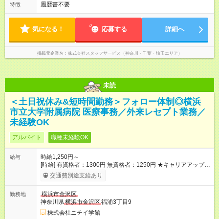
履歴書不要
特徴
気になる！
応募する
詳細へ
掲載元企業名
株式会社スタッフサービス（神奈川・千葉・埼玉エリア）
未読
＜土日祝休み&短時間勤務＞フォロー体制◎横浜
市立大学附属病院 医療事務／外来レセプト業務／
未経験OK
アルバイト
職種未経験OK
時給1,250円～
給与
[時給] 有資格者：1300円 無資格者：1250円 ★キャリアアップ制
度あり 進級により給与がアップします！ 【試用期間】試用期間
交通費別途支給あり
あり 試用期間の長さ：3ヶ月 雇用形態、給与は本採用時と同じ
です。
横浜市金沢区
勤務地
神奈川県
横浜市金沢区
福浦3丁目9
株式会社ニチイ学館