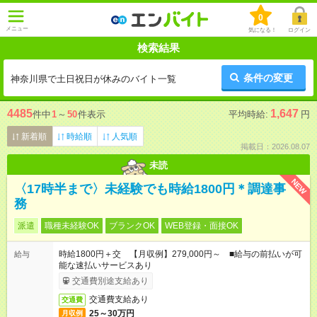
0
メニュー
気になる！
ログイン
検索結果
条件の変更
神奈川県で土日祝日が休みのバイト一覧
4485
1,647
件中
1
～
50
件表示
平均時給:
円
新着順
時給順
人気順
掲載日：2026.08.07
未読
NEW
〈17時半まで〉未経験でも時給1800円＊調達事
務
派遣
職種未経験OK
ブランクOK
WEB登録・面接OK
時給1800円＋交 【月収例】279,000円～ ■給与の前払いが可
給与
能な速払いサービスあり
交通費別途支給あり
交通費支給あり
交通費
25～30万円
月収例