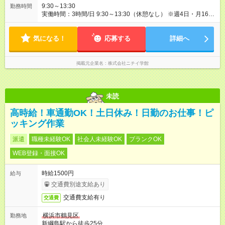
9:30～13:30
勤務時間
実働時間：3時間/日 9:30～13:30（休憩なし） ※週4日・月16日
勤務 ※月64時間勤務 ※残業月3時間あり
気になる！
応募する
詳細へ
掲載元企業名
株式会社ニチイ学館
未読
高時給！車通勤OK！土日休み！日勤のお仕事！ピ
ッキング作業
派遣
職種未経験OK
社会人未経験OK
ブランクOK
WEB登録・面接OK
時給1500円
給与
交通費別途支給あり
交通費支給有り
交通費
横浜市鶴見区
勤務地
新綱島駅から徒歩25分