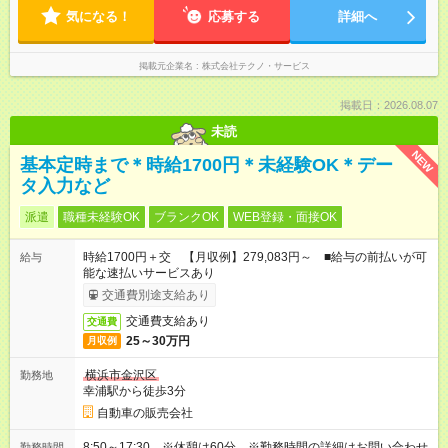
気になる！
応募する
詳細へ
掲載元企業名
株式会社テクノ・サービス
掲載日：2026.08.07
未読
NEW
基本定時まで＊時給1700円＊未経験OK＊デー
タ入力など
派遣
職種未経験OK
ブランクOK
WEB登録・面接OK
時給1700円＋交 【月収例】279,083円～ ■給与の前払いが可
給与
能な速払いサービスあり
交通費別途支給あり
交通費支給あり
交通費
25～30万円
月収例
横浜市金沢区
勤務地
幸浦駅から徒歩3分
自動車の販売会社
8:50～17:30 ※休憩は60分。※勤務時間の詳細はお問い合わせ
勤務時間