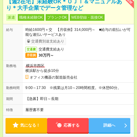
NEW
【週2在宅】未経験OK＊ＯＪＴ＆マニュアルあ
り＊大手企業でデータ管理など
派遣
職種未経験OK
ブランクOK
WEB登録・面接OK
時給1600円＋交 【月収例】314,000円～ ■給与の前払いが可
給与
能な速払いサービスあり
交通費別途支給あり
交通費支給あり
交通費
30万円～
月収例
横浜市西区
勤務地
横浜駅から徒歩10分
オフィス機器の製造販売会社
9:00～17:30 ※残業は月10～20時間程度。※休憩60分。
勤務時間
【急募】即日～長期
期間
履歴書不要
特徴
気になる！
応募する
詳細へ