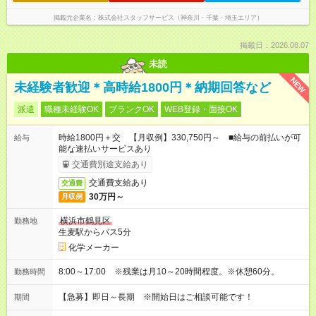
掲載元企業名
株式会社スタッフサービス（神奈川・千葉・埼玉エリア）
掲載日：2026.08.07
未読
NEW
未経験者歓迎＊高時給1800円＊納期回答など
派遣
職種未経験OK
ブランクOK
WEB登録・面接OK
時給1800円＋交 【月収例】330,750円～ ■給与の前払いが可
給与
能な速払いサービスあり
交通費別途支給あり
交通費支給あり
交通費
30万円～
月収例
横浜市鶴見区
勤務地
生麦駅からバス5分
化学メーカー
8:00～17:00 ※残業は月10～20時間程度。※休憩60分。
勤務時間
【急募】即日～長期 ※開始日はご相談可能です！
期間