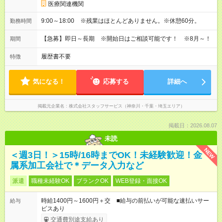
医療関連機関
9:00～18:00 ※残業はほとんどありません。※休憩60分。
勤務時間
【急募】即日～長期 ※開始日はご相談可能です！ ※8月～！
期間
履歴書不要
特徴
気になる！
応募する
詳細へ
掲載元企業名
株式会社スタッフサービス（神奈川・千葉・埼玉エリア）
掲載日：2026.08.07
未読
NEW
＜週3日！＞15時/16時までOK！未経験歓迎！金
属系加工会社で＊データ入力など
派遣
職種未経験OK
ブランクOK
WEB登録・面接OK
時給1400円～1600円＋交 ■給与の前払いが可能な速払いサー
給与
ビスあり
交通費別途支給あり