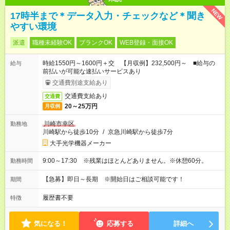
NEW
17時半まで＊データ入力・チェックなど＊聞き
やすい環境
派遣
職種未経験OK
ブランクOK
WEB登録・面接OK
時給1550円～1600円＋交 【月収例】232,500円～ ■給与の
給与
前払いが可能な速払いサービスあり
交通費別途支給あり
交通費支給あり
交通費
20～25万円
月収例
川崎市幸区
勤務地
川崎駅から徒歩10分
/
京急川崎駅から徒歩7分
大手光学機器メーカー
9:00～17:30 ※残業はほとんどありません。※休憩60分。
勤務時間
【急募】即日～長期 ※開始日はご相談可能です！
期間
履歴書不要
特徴
気になる！
応募する
詳細へ