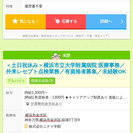
履歴書不要
特徴
気になる！
応募する
詳細へ
掲載元企業名
株式会社スタッフサービス（神奈川・千葉・埼玉エリア）
未読
＜土日祝休み＞横浜市立大学附属病院 医療事務／
外来レセプト点検業務／有資格者募集／未経験OK
アルバイト
職種未経験OK
時給1,300円～
給与
[時給] 有資格者：1300円 ★キャリアアップ制度あり 進級により
給与がアップします！ 【試用期間】試用期間あり 試用期間の長
交通費別途支給あり
さ：3ヶ月 雇用形態、給与は本採用時と同じです。
横浜市金沢区
勤務地
神奈川県
横浜市金沢区
福浦3丁目9
株式会社ニチイ学館