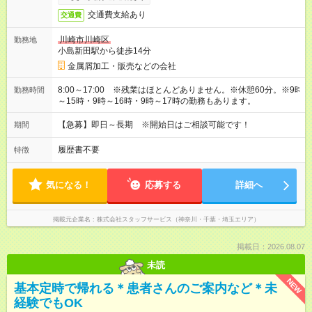
交通費支給あり
交通費
川崎市川崎区
勤務地
小島新田駅から徒歩14分
金属屑加工・販売などの会社
8:00～17:00 ※残業はほとんどありません。※休憩60分。※9時
勤務時間
～15時・9時～16時・9時～17時の勤務もあります。
【急募】即日～長期 ※開始日はご相談可能です！
期間
履歴書不要
特徴
気になる！
応募する
詳細へ
掲載元企業名
株式会社スタッフサービス（神奈川・千葉・埼玉エリア）
掲載日：2026.08.07
未読
NEW
基本定時で帰れる＊患者さんのご案内など＊未
経験でもOK