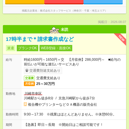
掲載元企業名
株式会社スタッフサービス（神奈川・千葉・埼玉エリア）
掲載日：2026.08.07
未読
NEW
17時半まで＊請求書作成など
派遣
ブランクOK
WEB登録・面接OK
時給1600円～1650円＋交 【月収例】286,000円～ ■給与の
給与
前払いが可能な速払いサービスあり
交通費別途支給あり
交通費支給あり
交通費
25～30万円
月収例
川崎市幸区
勤務地
川崎駅から徒歩8分
/
京急川崎駅から徒歩7分
複合機やプリンターなどＯＡ機器の販売会社
9:00～17:30 ※残業はほとんどありません。※休憩60分。
勤務時間
【急募】即日～長期 ※開始日はご相談可能です！
期間