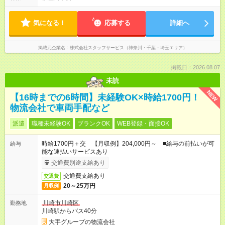
気になる！
応募する
詳細へ
掲載元企業名
株式会社スタッフサービス（神奈川・千葉・埼玉エリア）
掲載日：2026.08.07
未読
NEW
【16時までの6時間】未経験OK×時給1700円！
物流会社で車両手配など
派遣
職種未経験OK
ブランクOK
WEB登録・面接OK
時給1700円＋交 【月収例】204,000円～ ■給与の前払いが可
給与
能な速払いサービスあり
交通費別途支給あり
交通費支給あり
交通費
20～25万円
月収例
川崎市川崎区
勤務地
川崎駅からバス40分
大手グループの物流会社