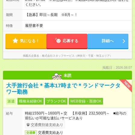
ください。
【急募】即日～長期 ※8月～！
期間
履歴書不要
特徴
気になる！
応募する
詳細へ
掲載元企業名
株式会社スタッフサービス（神奈川・千葉・埼玉エリア）
掲載日：2026.08.07
未読
NEW
大手旅行会社＊基本17時まで＊ランドマークタ
ワー勤務
派遣
職種未経験OK
ブランクOK
WEB登録・面接OK
時給1550円～1600円＋交 【月収例】232,500円～ ■給与の
給与
前払いが可能な速払いサービスあり
交通費別途支給あり
交通費支給あり
交通費