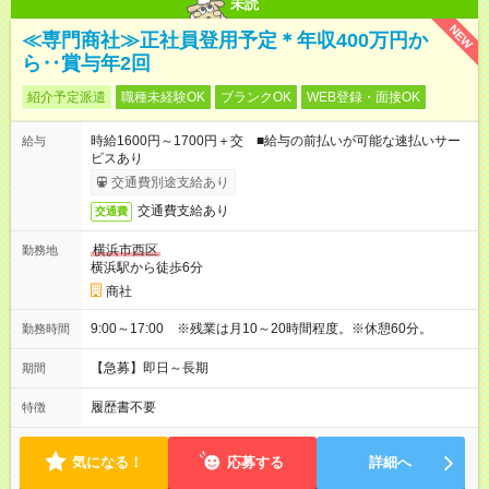
未読
NEW
≪専門商社≫正社員登用予定＊年収400万円か
ら‥賞与年2回
紹介予定派遣
職種未経験OK
ブランクOK
WEB登録・面接OK
時給1600円～1700円＋交 ■給与の前払いが可能な速払いサー
給与
ビスあり
交通費別途支給あり
交通費支給あり
交通費
横浜市西区
勤務地
横浜駅から徒歩6分
商社
9:00～17:00 ※残業は月10～20時間程度。※休憩60分。
勤務時間
【急募】即日～長期
期間
履歴書不要
特徴
気になる！
応募する
詳細へ