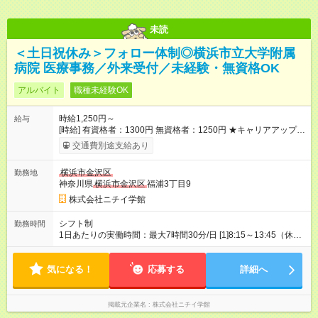
未読
＜土日祝休み＞フォロー体制◎横浜市立大学附属
病院 医療事務／外来受付／未経験・無資格OK
アルバイト
職種未経験OK
時給1,250円～
給与
[時給] 有資格者：1300円 無資格者：1250円 ★キャリアアップ制
度あり 進級により給与がアップします！ 【試用期間】試用期間
交通費別途支給あり
あり 試用期間の長さ：3ヶ月 雇用形態、給与は本採用時と同じ
です。
横浜市金沢区
勤務地
神奈川県
横浜市金沢区
福浦3丁目9
株式会社ニチイ学館
シフト制
勤務時間
1日あたりの実働時間：最大7時間30分/日 [1]8:15～13:45（休憩
なし） ★週4日・月66時間勤務 [2]8:15～16:45（休憩60分） ★
週2～3日・月60時間勤務 ※[1]か[2]どちらかのシフトを選んでい
気になる！
ただきます。 ※残業月3時間あり
応募する
詳細へ
掲載元企業名
株式会社ニチイ学館