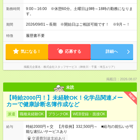
9:00～16:00 ※休憩60分。土曜日は9時～18時の勤務になりま
勤務時間
す。
2026/09/01～長期 ※開始日はご相談可能です！ ※9月～！
期間
履歴書不要
特徴
気になる！
応募する
詳細へ
掲載元企業名
株式会社スタッフサービス（神奈川・千葉・埼玉エリア）
掲載日：2026.08.07
未読
NEW
【時給2000円！】未経験OK！化学品関連メー
カーで健康診断名簿作成など
派遣
職種未経験OK
ブランクOK
WEB登録・面接OK
時給2000円＋交 【月収例】332,500円～ ■給与の前払いが可
給与
能な速払いサービスあり
交通費別途支給あり