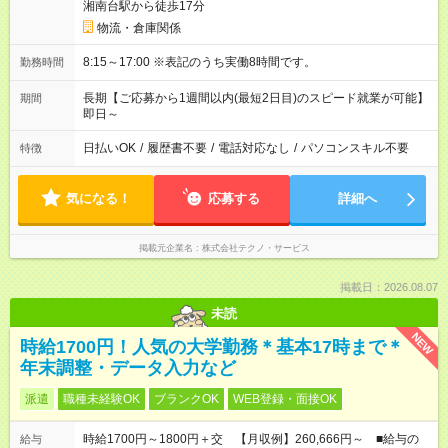
湘南台駅から徒歩17分
物流・倉庫関係
8:15～17:00 ※表記のうち実働8時間です。
勤務時間
長期【ご応募から1週間以内(最短2日目)のスピード就業が可能】
期間
即日～
日払いOK
/
履歴書不要
/
電話対応なし
/
パソコンスキル不要
特徴
気になる！
応募する
詳細へ
掲載元企業名
株式会社テクノ・サービス
掲載日：2026.08.07
未読
NEW
時給1700円！人気の大学勤務＊基本17時まで＊
年末調整・データ入力など
派遣
職種未経験OK
ブランクOK
WEB登録・面接OK
時給1700円～1800円＋交 【月収例】260,666円～ ■給与の
給与