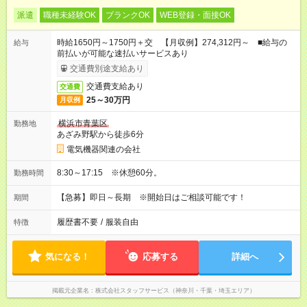
派遣
職種未経験OK
ブランクOK
WEB登録・面接OK
時給1650円～1750円＋交 【月収例】274,312円～ ■給与の
給与
前払いが可能な速払いサービスあり
交通費別途支給あり
交通費支給あり
交通費
25～30万円
月収例
横浜市青葉区
勤務地
あざみ野駅から徒歩6分
電気機器関連の会社
8:30～17:15 ※休憩60分。
勤務時間
【急募】即日～長期 ※開始日はご相談可能です！
期間
履歴書不要
/
服装自由
特徴
気になる！
応募する
詳細へ
掲載元企業名
株式会社スタッフサービス（神奈川・千葉・埼玉エリア）