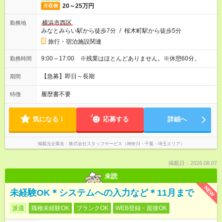
20～25万円
月収例
横浜市西区
勤務地
みなとみらい駅から徒歩7分
/
桜木町駅から徒歩5分
旅行・宿泊施設関連
9:00～17:00 ※残業はほとんどありません。※休憩60分。
勤務時間
【急募】即日～長期
期間
履歴書不要
特徴
気になる！
応募する
詳細へ
掲載元企業名
株式会社スタッフサービス（神奈川・千葉・埼玉エリア）
掲載日：2026.08.07
未読
NEW
未経験OK＊システムへの入力など＊11月まで
派遣
職種未経験OK
ブランクOK
WEB登録・面接OK