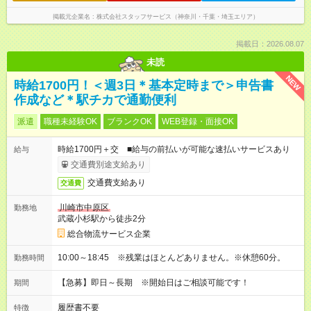
掲載元企業名
株式会社スタッフサービス（神奈川・千葉・埼玉エリア）
掲載日：2026.08.07
未読
NEW
時給1700円！＜週3日＊基本定時まで＞申告書
作成など＊駅チカで通勤便利
派遣
職種未経験OK
ブランクOK
WEB登録・面接OK
時給1700円＋交 ■給与の前払いが可能な速払いサービスあり
給与
交通費別途支給あり
交通費支給あり
交通費
川崎市中原区
勤務地
武蔵小杉駅から徒歩2分
総合物流サービス企業
10:00～18:45 ※残業はほとんどありません。※休憩60分。
勤務時間
【急募】即日～長期 ※開始日はご相談可能です！
期間
履歴書不要
特徴