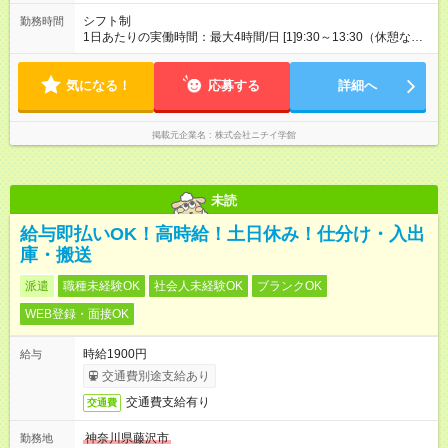
シフト制
勤務時間
1日あたりの実働時間：最大4時間/日 [1]9:30～13:30（休憩な
し） [2]10:00～14:00（休憩なし） [3]13:00～17:00（休憩な
し） ※[1][2][3]いずれかでも、組み合わせでもOK ※週4日・月16
気になる！
日勤務 ※月64時間勤務 ※残業なし
応募する
詳細へ
掲載元企業名
株式会社ニチイ学館
未読
給与即払いOK！高時給！土日休み！仕分け・入出
庫・搬送
派遣
職種未経験OK
社会人未経験OK
ブランクOK
WEB登録・面接OK
時給1900円
給与
交通費別途支給あり
交通費支給有り
交通費
神奈川県藤沢市
勤務地