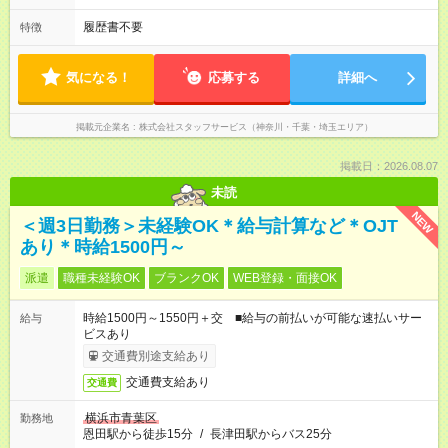
履歴書不要
特徴
気になる！
応募する
詳細へ
掲載元企業名
株式会社スタッフサービス（神奈川・千葉・埼玉エリア）
掲載日：2026.08.07
未読
NEW
＜週3日勤務＞未経験OK＊給与計算など＊OJT
あり＊時給1500円～
派遣
職種未経験OK
ブランクOK
WEB登録・面接OK
時給1500円～1550円＋交 ■給与の前払いが可能な速払いサー
給与
ビスあり
交通費別途支給あり
交通費支給あり
交通費
横浜市青葉区
勤務地
恩田駅から徒歩15分
/
長津田駅からバス25分