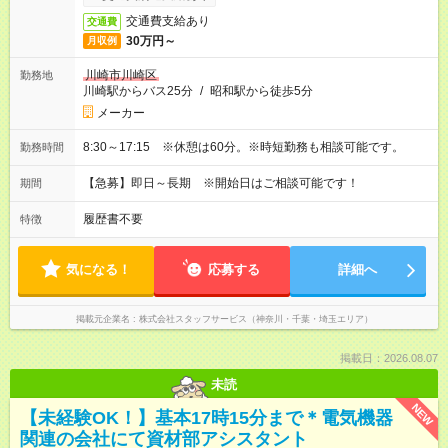
交通費支給あり
交通費
30万円～
月収例
川崎市川崎区
勤務地
川崎駅からバス25分
/
昭和駅から徒歩5分
メーカー
8:30～17:15 ※休憩は60分。※時短勤務も相談可能です。
勤務時間
【急募】即日～長期 ※開始日はご相談可能です！
期間
履歴書不要
特徴
気になる！
応募する
詳細へ
掲載元企業名
株式会社スタッフサービス（神奈川・千葉・埼玉エリア）
掲載日：2026.08.07
未読
NEW
【未経験OK！】基本17時15分まで＊電気機器
関連の会社にて資材部アシスタント