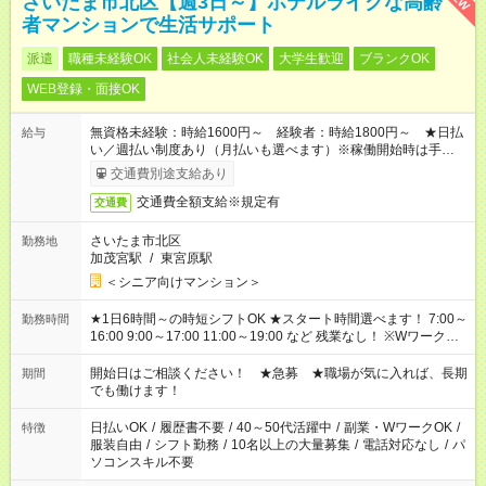
さいたま市北区【週3日～】ホテルライクな高齢
者マンションで生活サポート
派遣
職種未経験OK
社会人未経験OK
大学生歓迎
ブランクOK
WEB登録・面接OK
無資格未経験：時給1600円～ 経験者：時給1800円～ ★日払
給与
い／週払い制度あり（月払いも選べます）※稼働開始時は手続き
完了次第のお支払いとなります。
交通費別途支給あり
交通費全額支給※規定有
交通費
さいたま市北区
勤務地
加茂宮駅
/
東宮原駅
＜シニア向けマンション＞
★1日6時間～の時短シフトOK ★スタート時間選べます！ 7:00～
勤務時間
16:00 9:00～17:00 11:00～19:00 など 残業なし！ ※Wワークの
場合、他のお仕事と合わせ週40時間超の就業はご案内できませ
ん ※法令に基づき、週20時間以上勤務は社会保険への加入対象
開始日はご相談ください！ ★急募 ★職場が気に入れば、長期
期間
となります ※労働者派遣法（日雇い派遣の原則禁止）により、
でも働けます！
短時間・短期間の就業はご案内が難しい場合があります
日払いOK
/
履歴書不要
/
40～50代活躍中
/
副業・WワークOK
/
特徴
服装自由
/
シフト勤務
/
10名以上の大量募集
/
電話対応なし
/
パ
ソコンスキル不要