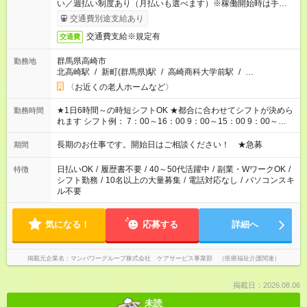
い／週払い制度あり（月払いも選べます）※稼働開始時は手続き
完了次第のお支払いとなります。
交通費別途支給あり
交通費支給※規定有
交通費
群馬県高崎市
勤務地
北高崎駅
/
新町(群馬県)駅
/
高崎商科大学前駅
/
…
〈お近くの老人ホームなど〉
★1日6時間～の時短シフトOK ★都合に合わせてシフトが決めら
勤務時間
れます シフト例： 7：00～16：00 9：00～15：00 9：00～
18：00 11：00～20：00 など ※Wワークの場合、他のお仕事と
合わせ週40時間超の就業はご案内できません ※法令に基づき、
長期のお仕事です。開始日はご相談ください！ ★急募
期間
週20時間以上勤務は社会保険への加入対象となります ※労働者
派遣法（日雇い派遣の原則禁止）により、短時間・短期間の就
日払いOK
/
履歴書不要
/
40～50代活躍中
/
副業・WワークOK
/
特徴
業はご案内が難しい場合があります
シフト勤務
/
10名以上の大量募集
/
電話対応なし
/
パソコンスキ
ル不要
気になる！
応募する
詳細へ
掲載元企業名
マンパワーグループ株式会社 ケアサービス事業部 （医療福祉介護関連）
掲載日：2026.08.06
未読