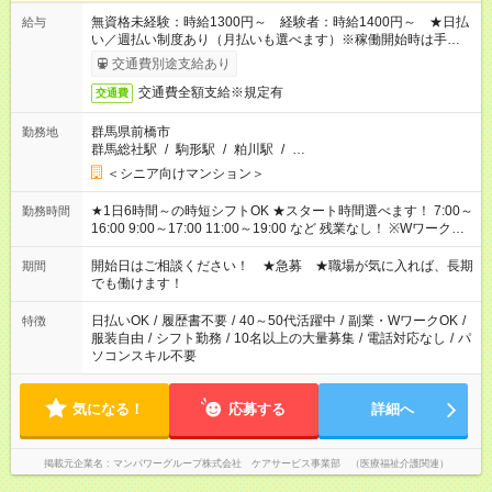
無資格未経験：時給1300円～ 経験者：時給1400円～ ★日払
給与
い／週払い制度あり（月払いも選べます）※稼働開始時は手続き
完了次第のお支払いとなります。
交通費別途支給あり
交通費全額支給※規定有
交通費
群馬県前橋市
勤務地
群馬総社駅
/
駒形駅
/
粕川駅
/
…
＜シニア向けマンション＞
★1日6時間～の時短シフトOK ★スタート時間選べます！ 7:00～
勤務時間
16:00 9:00～17:00 11:00～19:00 など 残業なし！ ※Wワークの
場合、他のお仕事と合わせ週40時間超の就業はご案内できませ
ん ※法令に基づき、週20時間以上勤務は社会保険への加入対象
開始日はご相談ください！ ★急募 ★職場が気に入れば、長期
期間
となります ※労働者派遣法（日雇い派遣の原則禁止）により、
でも働けます！
短時間・短期間の就業はご案内が難しい場合があります
日払いOK
/
履歴書不要
/
40～50代活躍中
/
副業・WワークOK
/
特徴
服装自由
/
シフト勤務
/
10名以上の大量募集
/
電話対応なし
/
パ
ソコンスキル不要
気になる！
応募する
詳細へ
掲載元企業名
マンパワーグループ株式会社 ケアサービス事業部 （医療福祉介護関連）