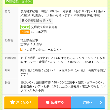
WEB登録・面接OK
無資格未経験：時給1600円～ 経験者：時給1800円～★日払い
給与
／週払い制度あり（月払いも選べます）※稼働開始時は手続き完
了次第のお支払いとなります。
交通費別途支給あり
交通費支給※規定有
交通費
10～15万円
月収例
埼玉県新座市
勤務地
志木駅
/
新座駅
＜ご近所の老人ホームなど＞
★1日6時間～の時短シフトOK ★もちろんフルタイムシフトも可
勤務時間
能 ★スタート時間選べます 7:00～16:00 9:00～18:00 11:00～
20:00 など 残業なし！ ※Wワークの場合、他のお仕事と合わせ
週40時間超の就業はご案内できません ※法令に基づき、週20時
開始日はご相談ください！ ★職場が気に入れば、長期でも働け
期間
間以上勤務は社会保険への加入対象となります ※労働者派遣法
ます！
（日雇い派遣の原則禁止）により、短時間・短期間の就業はご
案内が難しい場合があります
日払いOK
/
履歴書不要
/
40～50代活躍中
/
副業・WワークOK
/
特徴
服装自由
/
シフト勤務
/
10名以上の大量募集
/
電話対応なし
/
パ
ソコンスキル不要
気になる！
応募する
詳細へ