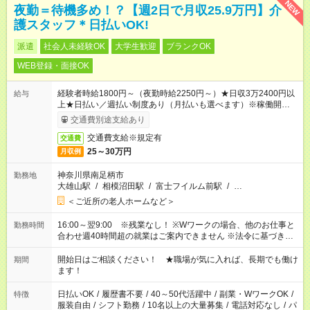
NEW
夜勤＝待機多め！？【週2日で月収25.9万円】介
護スタッフ＊日払いOK!
派遣
社会人未経験OK
大学生歓迎
ブランクOK
WEB登録・面接OK
経験者時給1800円～（夜勤時給2250円～）★日収3万2400円以
給与
上★日払い／週払い制度あり（月払いも選べます）※稼働開始時
は手続き完了次第のお支払いとなります。
交通費別途支給あり
交通費支給※規定有
交通費
25～30万円
月収例
神奈川県南足柄市
勤務地
大雄山駅
/
相模沼田駅
/
富士フイルム前駅
/
…
＜ご近所の老人ホームなど＞
16:00～翌9:00 ※残業なし！ ※Wワークの場合、他のお仕事と
勤務時間
合わせ週40時間超の就業はご案内できません ※法令に基づき、
週20時間以上勤務は社会保険への加入対象となります ※労働者
派遣法（日雇い派遣の原則禁止）により、短時間・短期間の就
開始日はご相談ください！ ★職場が気に入れば、長期でも働け
期間
業はご案内が難しい場合があります
ます！
日払いOK
/
履歴書不要
/
40～50代活躍中
/
副業・WワークOK
/
特徴
服装自由
/
シフト勤務
/
10名以上の大量募集
/
電話対応なし
/
パ