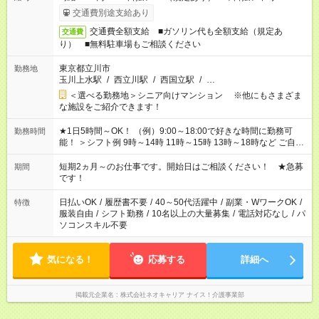
交通費別途支給あり
交通費全額支給 ■ガソリン代も全額支給（規定あ
交通費
り） ■無料駐車場もご相談ください
東京都立川市
勤務地
玉川上水駅
/
西立川駅
/
西国立駅
/
…
＜選べる勤務地＞シニア向けマンション ※他にもさまざま
な施設をご紹介できます！
★1日5時間～OK！ （例）9:00～18:00で好きな時間に勤務可
勤務時間
能！ ＞シフト例 9時～14時 11時～15時 13時～18時など ご自身
のご都合に合わせて勤務時間をご相談ください！ ★家庭の都合
でお休みや時間の調整が必要な場合も遠慮なくご相談くださ
短期2ヵ月～のお仕事です。開始日はご相談ください！ ★急募
期間
い。
です！
日払いOK
/
履歴書不要
/
40～50代活躍中
/
副業・WワークOK
/
特徴
服装自由
/
シフト勤務
/
10名以上の大量募集
/
電話対応なし
/
パ
ソコンスキル不要
気になる！
応募する
詳細へ
掲載元企業名
株式会社ネオキャリア ナイス！介護事業部