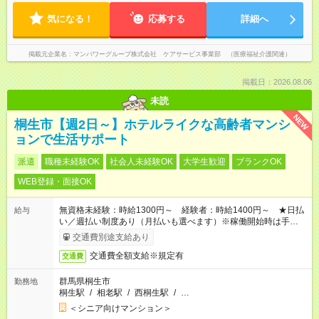
気になる！
応募する
詳細へ
掲載元企業名
マンパワーグループ株式会社 ケアサービス事業部 （医療福祉介護関連）
掲載日：2026.08.06
未読
NEW
桐生市【週2日～】ホテルライクな高齢者マンシ
ョンで生活サポート
派遣
職種未経験OK
社会人未経験OK
大学生歓迎
ブランクOK
WEB登録・面接OK
無資格未経験：時給1300円～ 経験者：時給1400円～ ★日払
給与
い／週払い制度あり（月払いも選べます）※稼働開始時は手続き
完了次第のお支払いとなります。
交通費別途支給あり
交通費全額支給※規定有
交通費
群馬県桐生市
勤務地
桐生駅
/
相老駅
/
西桐生駅
/
…
＜シニア向けマンション＞