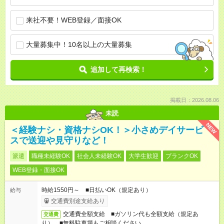
来社不要！WEB登録／面接OK
大量募集中！10名以上の大量募集
追加して再検索！
掲載日：2026.08.06
未読
NEW
＜経験ナシ・資格ナシOK！＞小さめデイサービ
スで送迎や見守りなど！
派遣
職種未経験OK
社会人未経験OK
大学生歓迎
ブランクOK
WEB登録・面接OK
時給1550円～ ■日払いOK（規定あり）
給与
交通費別途支給あり
交通費全額支給 ■ガソリン代も全額支給（規定あ
交通費
り） ■無料駐車場もご相談ください