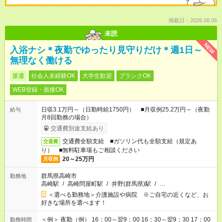
掲載日：2026.08.06
未読
NEW
入浴ナシ＊夜勤でゆったり見守りだけ＊週1日～
無理なく働ける
派遣
社会人未経験OK
大学生歓迎
ブランクOK
WEB登録・面接OK
日収3.1万円～（日勤時給1750円） ■月収例25.2万円～（夜勤
給与
月8回勤務の場合）
交通費別途支給あり
交通費全額支給 ■ガソリン代も全額支給（規定あ
交通費
り） ■無料駐車場もご相談ください
20～25万円
月収例
群馬県高崎市
勤務地
高崎駅
/
高崎問屋町駅
/
井野(群馬県)駅
/
…
＜選べる勤務地＞介護施設や病院 ※ご自宅の近くなど、お
好きな場所を選べます！
＜例＞ 夜勤（例） 16：00～翌9：00 16：30～翌9：30 17：00
勤務時間