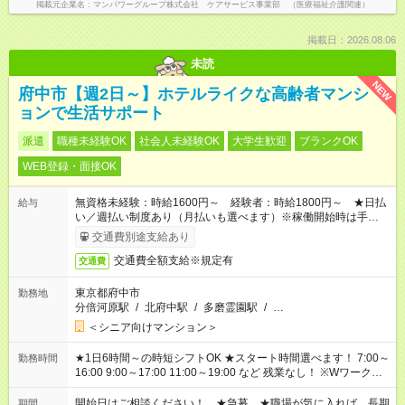
掲載元企業名
マンパワーグループ株式会社 ケアサービス事業部 （医療福祉介護関連）
掲載日：2026.08.06
未読
NEW
府中市【週2日～】ホテルライクな高齢者マンシ
ョンで生活サポート
派遣
職種未経験OK
社会人未経験OK
大学生歓迎
ブランクOK
WEB登録・面接OK
無資格未経験：時給1600円～ 経験者：時給1800円～ ★日払
給与
い／週払い制度あり（月払いも選べます）※稼働開始時は手続き
完了次第のお支払いとなります。
交通費別途支給あり
交通費全額支給※規定有
交通費
東京都府中市
勤務地
分倍河原駅
/
北府中駅
/
多磨霊園駅
/
…
＜シニア向けマンション＞
★1日6時間～の時短シフトOK ★スタート時間選べます！ 7:00～
勤務時間
16:00 9:00～17:00 11:00～19:00 など 残業なし！ ※Wワークの
場合、他のお仕事と合わせ週40時間超の就業はご案内できませ
ん ※法令に基づき、週20時間以上勤務は社会保険への加入対象
開始日はご相談ください！ ★急募 ★職場が気に入れば、長期
期間