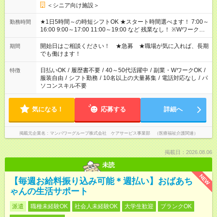
＜シニア向け施設＞
★1日5時間～の時短シフトOK ★スタート時間選べます！ 7:00～
勤務時間
16:00 9:00～17:00 11:00～19:00 など 残業なし！ ※Wワークの
場合、他のお仕事と合わせ週40時間超の就業はご案内できませ
ん ※法令に基づき、週20時間以上勤務は社会保険への加入対象
開始日はご相談ください！ ★急募 ★職場が気に入れば、長期
期間
となります ※労働者派遣法（日雇い派遣の原則禁止）により、
でも働けます！
短時間・短期間の就業はご案内が難しい場合があります
日払いOK
/
履歴書不要
/
40～50代活躍中
/
副業・WワークOK
/
特徴
服装自由
/
シフト勤務
/
10名以上の大量募集
/
電話対応なし
/
パ
ソコンスキル不要
気になる！
応募する
詳細へ
掲載元企業名
マンパワーグループ株式会社 ケアサービス事業部 （医療福祉介護関連）
掲載日：2026.08.06
未読
NEW
【毎週お給料振り込み可能＊週払い】おばあち
ゃんの生活サポート
派遣
職種未経験OK
社会人未経験OK
大学生歓迎
ブランクOK