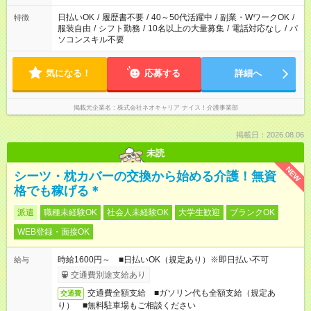
日払いOK
/
履歴書不要
/
40～50代活躍中
/
副業・WワークOK
/
特徴
服装自由
/
シフト勤務
/
10名以上の大量募集
/
電話対応なし
/
パ
ソコンスキル不要
気になる！
応募する
詳細へ
掲載元企業名
株式会社ネオキャリア ナイス！介護事業部
掲載日：2026.08.06
未読
NEW
シーツ・枕カバーの交換から始める介護！無資
格でも稼げる＊
派遣
職種未経験OK
社会人未経験OK
大学生歓迎
ブランクOK
WEB登録・面接OK
時給1600円～ ■日払いOK（規定あり）※即日払い不可
給与
交通費別途支給あり
交通費全額支給 ■ガソリン代も全額支給（規定あ
交通費
り） ■無料駐車場もご相談ください