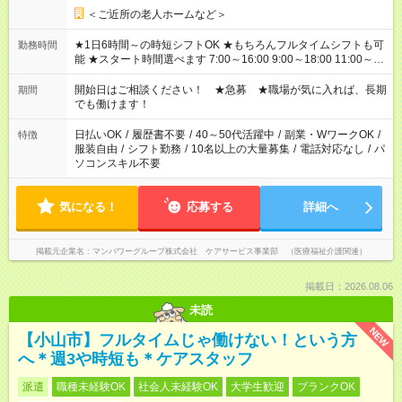
＜ご近所の老人ホームなど＞
★1日6時間～の時短シフトOK ★もちろんフルタイムシフトも可
勤務時間
能 ★スタート時間選べます 7:00～16:00 9:00～18:00 11:00～
20:00 など 残業なし！ ※Wワークの場合、他のお仕事と合わせ
週40時間超の就業はご案内できません ※法令に基づき、週20時
開始日はご相談ください！ ★急募 ★職場が気に入れば、長期
期間
間以上勤務は社会保険への加入対象となります ※労働者派遣法
でも働けます！
（日雇い派遣の原則禁止）により、短時間・短期間の就業はご
案内が難しい場合があります
日払いOK
/
履歴書不要
/
40～50代活躍中
/
副業・WワークOK
/
特徴
服装自由
/
シフト勤務
/
10名以上の大量募集
/
電話対応なし
/
パ
ソコンスキル不要
気になる！
応募する
詳細へ
掲載元企業名
マンパワーグループ株式会社 ケアサービス事業部 （医療福祉介護関連）
掲載日：2026.08.06
未読
NEW
【小山市】フルタイムじゃ働けない！という方
へ＊週3や時短も＊ケアスタッフ
派遣
職種未経験OK
社会人未経験OK
大学生歓迎
ブランクOK