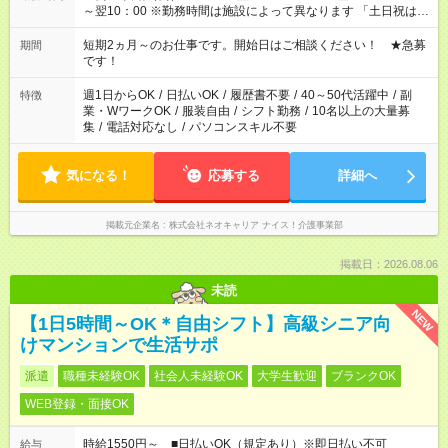
～翌10：00 ※勤務時間は施設によって異なります 「土日祝は休
みたい」 「しっかり稼ぎたい」 「もう少し遅い時間から始めた
い」など ご希望にあったお仕事をご案内いたします。 ※未経験
短期2ヵ月～のお仕事です。開始日はご相談ください！ ★急募
期間
の方の場合は1～2ヶ月間は日中での仕事を経験いただき、 お
です！
仕事に慣れてからの夜勤になります。 ★家庭の都合でお休みが
必要な場合も遠慮なくご相談ください。
週1日からOK
/
日払いOK
/
履歴書不要
/
40～50代活躍中
/
副
特徴
業・WワークOK
/
服装自由
/
シフト勤務
/
10名以上の大量募
集
/
電話対応なし
/
パソコンスキル不要
気になる！
応募する
詳細へ
掲載元企業名
株式会社ネオキャリア ナイス！介護事業部
掲載日：2026.08.06
未読
NEW
【1日5時間～OK＊自由シフト】高級シニア向
けマンションで生活サポ
派遣
職種未経験OK
社会人未経験OK
大学生歓迎
ブランクOK
WEB登録・面接OK
時給1550円～ ■日払いOK（規定あり）※即日払い不可
給与