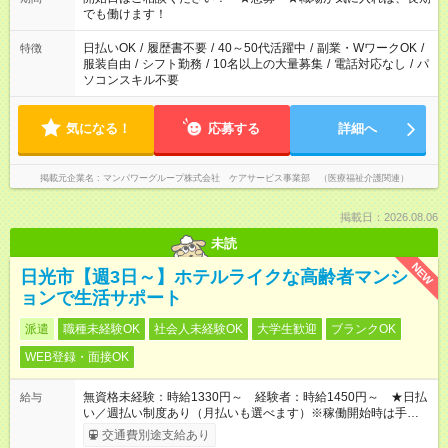
となります ※労働者派遣法（日雇い派遣の原則禁止）により、
でも働けます！
短時間・短期間の就業はご案内が難しい場合があります
日払いOK
/
履歴書不要
/
40～50代活躍中
/
副業・WワークOK
/
特徴
服装自由
/
シフト勤務
/
10名以上の大量募集
/
電話対応なし
/
パ
ソコンスキル不要
気になる！
応募する
詳細へ
掲載元企業名
マンパワーグループ株式会社 ケアサービス事業部 （医療福祉介護関連）
掲載日：2026.08.06
未読
NEW
日光市【週3日～】ホテルライクな高齢者マンシ
ョンで生活サポート
派遣
職種未経験OK
社会人未経験OK
大学生歓迎
ブランクOK
WEB登録・面接OK
無資格未経験：時給1330円～ 経験者：時給1450円～ ★日払
給与
い／週払い制度あり（月払いも選べます）※稼働開始時は手続き
完了次第のお支払いとなります。
交通費別途支給あり