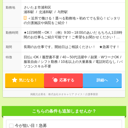
さいたま市浦和区
勤務地
浦和駅
/
北浦和駅
/
与野駅
＜近所で働ける！選べる勤務地＞初めてでも安心！ピッタリ
の介護施設や病院をご紹介！
★1日5時間～OK！ （例）9:00～18:00のあいだ もちろん1日8時
勤務時間
間のお仕事もご紹介可能です！ご希望をお聞かせください！★家
庭の都合でお休みが必要な場合も遠慮なくご相談ください。 ※
週最低15時間以上の勤務が必要です
長期のお仕事です。開始日はご相談ください！ ★急募です！
期間
日払いOK
/
履歴書不要
/
40～50代活躍中
/
副業・WワークOK
/
特徴
服装自由
/
シフト勤務
/
10名以上の大量募集
/
電話対応なし
/
パ
ソコンスキル不要
気になる！
応募する
詳細へ
掲載元企業名
株式会社ネオキャリア ナイス！介護事業部
こちらの条件も追加しませんか？
今が狙い目！急募