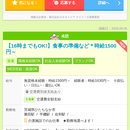
気になる！
応募する
詳細へ
掲載元企業名
株式会社ネオキャリア ナイス！介護事業部
掲載日：2026.08.06
未読
NEW
【16時までもOK!】食事の準備など＊時給1500
円～
派遣
職種未経験OK
社会人未経験OK
ブランクOK
WEB登録・面接OK
無資格未経験：時給1500円～ 経験者：時給1630円～ ※前払
給与
い・日払い・週払いOK
交通費別途支給あり
交通費全額支給
交通費
茨城県ひたちなか市
勤務地
勝田駅
/
平磯駅
/
佐和駅
/
…
介護施設でのお仕事 ★勤務地選べます！