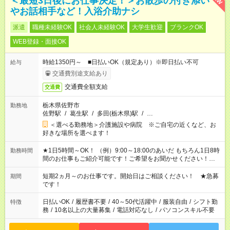
＜最短3日後にお仕事決定！＞お散歩の付き添い
やお話相手など！入浴介助ナシ
派遣
職種未経験OK
社会人未経験OK
大学生歓迎
ブランクOK
WEB登録・面接OK
時給1350円～ ■日払いOK（規定あり）※即日払い不可
給与
交通費別途支給あり
交通費全額支給
交通費
栃木県佐野市
勤務地
佐野駅
/
葛生駅
/
多田(栃木県)駅
/
…
＜選べる勤務地＞介護施設や病院 ※ご自宅の近くなど、お
好きな場所を選べます！
★1日5時間～OK！ （例）9:00～18:00のあいだ もちろん1日8時
勤務時間
間のお仕事もご紹介可能です！ご希望をお聞かせください！★家
庭の都合でお休みが必要な場合も遠慮なくご相談ください。 ※
週最低15時間以上の勤務が必要です
短期2ヵ月～のお仕事です。開始日はご相談ください！ ★急募
期間
です！
日払いOK
/
履歴書不要
/
40～50代活躍中
/
服装自由
/
シフト勤
特徴
務
/
10名以上の大量募集
/
電話対応なし
/
パソコンスキル不要