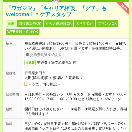
NEW
「ワガママ」「キャリア相談」「グチ」も
Welcome！＊ケアスタッフ
派遣
職種未経験OK
社会人未経験OK
大学生歓迎
ブランクOK
WEB登録・面接OK
無資格未経験：時給1300円～ 経験者：時給1400円～ ★日払
給与
い／週払い制度あり（月払いも選べます）※稼働開始時は手続き
完了次第のお支払いとなります。
交通費別途支給あり
交通費全額支給※規定有
交通費
群馬県太田市
勤務地
太田(群馬県)駅
/
藪塚駅
/
竜舞駅
/
…
＜シニア向け施設＞
★1日6時間～の時短シフトOK ★スタート時間選べます！ 7:00～
勤務時間
16:00 9:00～17:00 11:00～19:00 など 残業なし！ ※Wワークの
場合、他のお仕事と合わせ週40時間超の就業はご案内できませ
ん ※法令に基づき、週20時間以上勤務は社会保険への加入対象
開始日はご相談ください！ ★急募 ★職場が気に入れば、長期
期間
となります ※労働者派遣法（日雇い派遣の原則禁止）により、
でも働けます！
短時間・短期間の就業はご案内が難しい場合があります
日払いOK
/
履歴書不要
/
40～50代活躍中
/
副業・WワークOK
/
特徴
服装自由
/
シフト勤務
/
10名以上の大量募集
/
電話対応なし
/
パ