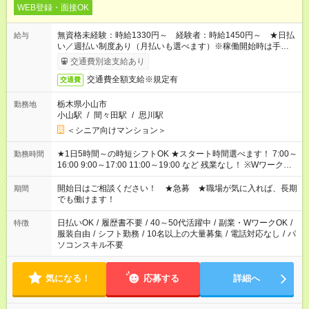
WEB登録・面接OK
無資格未経験：時給1330円～ 経験者：時給1450円～ ★日払
給与
い／週払い制度あり（月払いも選べます）※稼働開始時は手続き
完了次第のお支払いとなります。
交通費別途支給あり
交通費全額支給※規定有
交通費
栃木県小山市
勤務地
小山駅
/
間々田駅
/
思川駅
＜シニア向けマンション＞
★1日5時間～の時短シフトOK ★スタート時間選べます！ 7:00～
勤務時間
16:00 9:00～17:00 11:00～19:00 など 残業なし！ ※Wワークの
場合、他のお仕事と合わせ週40時間超の就業はご案内できませ
ん ※法令に基づき、週20時間以上勤務は社会保険への加入対象
開始日はご相談ください！ ★急募 ★職場が気に入れば、長期
期間
となります ※労働者派遣法（日雇い派遣の原則禁止）により、
でも働けます！
短時間・短期間の就業はご案内が難しい場合があります
日払いOK
/
履歴書不要
/
40～50代活躍中
/
副業・WワークOK
/
特徴
服装自由
/
シフト勤務
/
10名以上の大量募集
/
電話対応なし
/
パ
ソコンスキル不要
気になる！
応募する
詳細へ