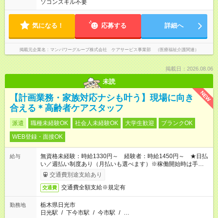
ソコンスキル不要
気になる！
応募する
詳細へ
掲載元企業名
マンパワーグループ株式会社 ケアサービス事業部 （医療福祉介護関連）
掲載日：2026.08.06
未読
NEW
【計画業務・家族対応ナシも叶う】現場に向き
合える＊高齢者ケアスタッフ
派遣
職種未経験OK
社会人未経験OK
大学生歓迎
ブランクOK
WEB登録・面接OK
無資格未経験：時給1330円～ 経験者：時給1450円～ ★日払
給与
い／週払い制度あり（月払いも選べます）※稼働開始時は手続き
完了次第のお支払いとなります。
交通費別途支給あり
交通費全額支給※規定有
交通費
栃木県日光市
勤務地
日光駅
/
下今市駅
/
今市駅
/
…