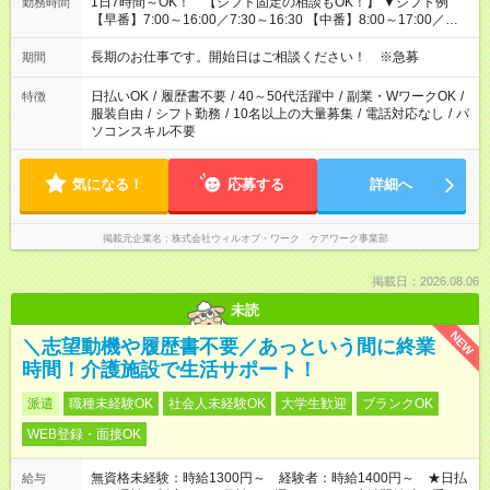
1日7時間～OK！ 【シフト固定の相談もOK！】 ▼シフト例
勤務時間
【早番】7:00～16:00／7:30～16:30 【中番】8:00～17:00／
9:00～18:00 【遅番】11:00～20:00／13:00～22:00
長期のお仕事です。開始日はご相談ください！ ※急募
期間
日払いOK
/
履歴書不要
/
40～50代活躍中
/
副業・WワークOK
/
特徴
服装自由
/
シフト勤務
/
10名以上の大量募集
/
電話対応なし
/
パ
ソコンスキル不要
気になる！
応募する
詳細へ
掲載元企業名
株式会社ウィルオブ・ワーク ケアワーク事業部
掲載日：2026.08.06
未読
NEW
＼志望動機や履歴書不要／あっという間に終業
時間！介護施設で生活サポート！
派遣
職種未経験OK
社会人未経験OK
大学生歓迎
ブランクOK
WEB登録・面接OK
無資格未経験：時給1300円～ 経験者：時給1400円～ ★日払
給与