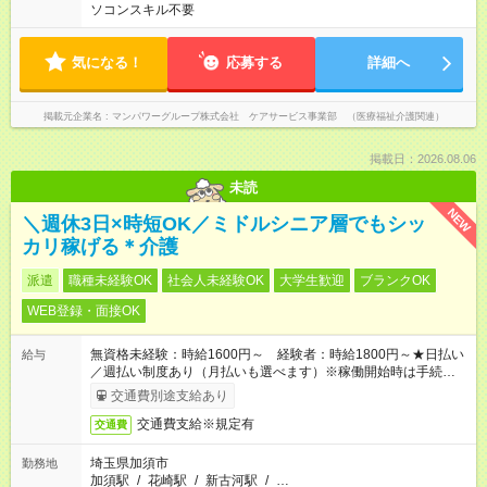
ソコンスキル不要
気になる！
応募する
詳細へ
掲載元企業名
マンパワーグループ株式会社 ケアサービス事業部 （医療福祉介護関連）
掲載日：2026.08.06
未読
NEW
＼週休3日×時短OK／ミドルシニア層でもシッ
カリ稼げる＊介護
派遣
職種未経験OK
社会人未経験OK
大学生歓迎
ブランクOK
WEB登録・面接OK
無資格未経験：時給1600円～ 経験者：時給1800円～★日払い
給与
／週払い制度あり（月払いも選べます）※稼働開始時は手続き完
了次第のお支払いとなります。
交通費別途支給あり
交通費支給※規定有
交通費
埼玉県加須市
勤務地
加須駅
/
花崎駅
/
新古河駅
/
…