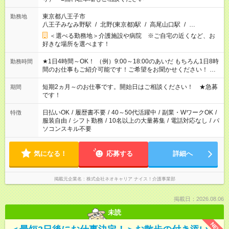
東京都八王子市
勤務地
八王子みなみ野駅
/
北野(東京都)駅
/
高尾山口駅
/
…
＜選べる勤務地＞介護施設や病院 ※ご自宅の近くなど、お
好きな場所を選べます！
★1日4時間～OK！ （例）9:00～18:00のあいだ もちろん1日8時
勤務時間
間のお仕事もご紹介可能です！ご希望をお聞かせください！ ★
家庭の都合でお休みが必要な場合も遠慮なくご相談ください。
※週最低15時間以上の勤務が必要です
短期2ヵ月～のお仕事です。開始日はご相談ください！ ★急募
期間
です！
日払いOK
/
履歴書不要
/
40～50代活躍中
/
副業・WワークOK
/
特徴
服装自由
/
シフト勤務
/
10名以上の大量募集
/
電話対応なし
/
パ
ソコンスキル不要
気になる！
応募する
詳細へ
掲載元企業名
株式会社ネオキャリア ナイス！介護事業部
掲載日：2026.08.06
未読
NEW