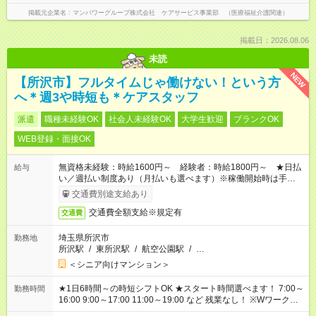
掲載元企業名
マンパワーグループ株式会社 ケアサービス事業部 （医療福祉介護関連）
掲載日：2026.08.06
未読
NEW
【所沢市】フルタイムじゃ働けない！という方
へ＊週3や時短も＊ケアスタッフ
派遣
職種未経験OK
社会人未経験OK
大学生歓迎
ブランクOK
WEB登録・面接OK
無資格未経験：時給1600円～ 経験者：時給1800円～ ★日払
給与
い／週払い制度あり（月払いも選べます）※稼働開始時は手続き
完了次第のお支払いとなります。
交通費別途支給あり
交通費全額支給※規定有
交通費
埼玉県所沢市
勤務地
所沢駅
/
東所沢駅
/
航空公園駅
/
…
＜シニア向けマンション＞
★1日6時間～の時短シフトOK ★スタート時間選べます！ 7:00～
勤務時間
16:00 9:00～17:00 11:00～19:00 など 残業なし！ ※Wワークの
場合、他のお仕事と合わせ週40時間超の就業はご案内できませ