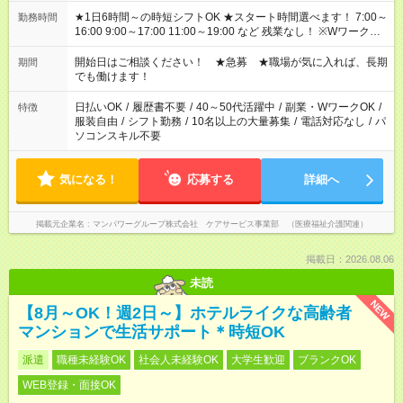
★1日6時間～の時短シフトOK ★スタート時間選べます！ 7:00～
勤務時間
16:00 9:00～17:00 11:00～19:00 など 残業なし！ ※Wワークの
場合、他のお仕事と合わせ週40時間超の就業はご案内できませ
ん ※法令に基づき、週20時間以上勤務は社会保険への加入対象
開始日はご相談ください！ ★急募 ★職場が気に入れば、長期
期間
となります ※労働者派遣法（日雇い派遣の原則禁止）により、
でも働けます！
短時間・短期間の就業はご案内が難しい場合があります
日払いOK
/
履歴書不要
/
40～50代活躍中
/
副業・WワークOK
/
特徴
服装自由
/
シフト勤務
/
10名以上の大量募集
/
電話対応なし
/
パ
ソコンスキル不要
気になる！
応募する
詳細へ
掲載元企業名
マンパワーグループ株式会社 ケアサービス事業部 （医療福祉介護関連）
掲載日：2026.08.06
未読
NEW
【8月～OK！週2日～】ホテルライクな高齢者
マンションで生活サポート＊時短OK
派遣
職種未経験OK
社会人未経験OK
大学生歓迎
ブランクOK
WEB登録・面接OK