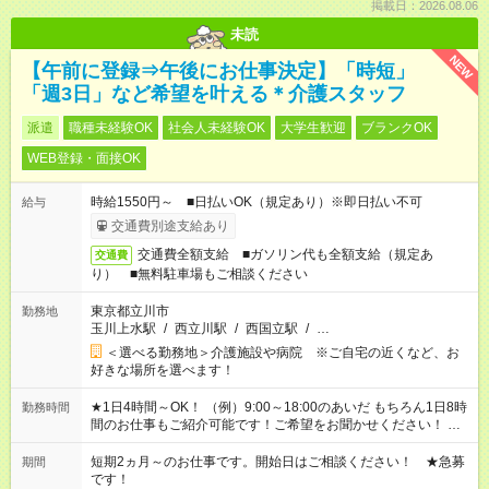
掲載日：2026.08.06
未読
NEW
【午前に登録⇒午後にお仕事決定】「時短」
「週3日」など希望を叶える＊介護スタッフ
派遣
職種未経験OK
社会人未経験OK
大学生歓迎
ブランクOK
WEB登録・面接OK
時給1550円～ ■日払いOK（規定あり）※即日払い不可
給与
交通費別途支給あり
交通費全額支給 ■ガソリン代も全額支給（規定あ
交通費
り） ■無料駐車場もご相談ください
東京都立川市
勤務地
玉川上水駅
/
西立川駅
/
西国立駅
/
…
＜選べる勤務地＞介護施設や病院 ※ご自宅の近くなど、お
好きな場所を選べます！
★1日4時間～OK！ （例）9:00～18:00のあいだ もちろん1日8時
勤務時間
間のお仕事もご紹介可能です！ご希望をお聞かせください！ ※
週最低15時間以上の勤務が必要です
短期2ヵ月～のお仕事です。開始日はご相談ください！ ★急募
期間
です！