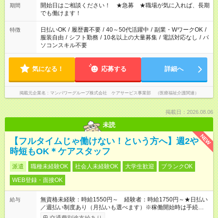
ん ※法令に基づき、週20時間以上勤務は社会保険への加入対象
開始日はご相談ください！ ★急募 ★職場が気に入れば、長期
期間
となります ※労働者派遣法（日雇い派遣の原則禁止）により、
でも働けます！
短時間・短期間の就業はご案内が難しい場合があります
日払いOK
/
履歴書不要
/
40～50代活躍中
/
副業・WワークOK
/
特徴
服装自由
/
シフト勤務
/
10名以上の大量募集
/
電話対応なし
/
パ
ソコンスキル不要
気になる！
応募する
詳細へ
掲載元企業名
マンパワーグループ株式会社 ケアサービス事業部 （医療福祉介護関連）
掲載日：2026.08.06
未読
NEW
【フルタイムじゃ働けない！という方へ】週2や
時短もOK＊ケアスタッフ
派遣
職種未経験OK
社会人未経験OK
大学生歓迎
ブランクOK
WEB登録・面接OK
無資格未経験：時給1550円～ 経験者：時給1750円～★日払い
給与
／週払い制度あり（月払いも選べます）※稼働開始時は手続き完
了次第のお支払いとなります。