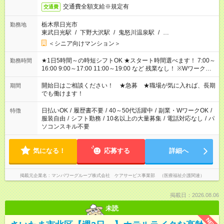
交通費全額支給※規定有
交通費
栃木県日光市
勤務地
東武日光駅
/
下野大沢駅
/
鬼怒川温泉駅
/
…
＜シニア向けマンション＞
★1日5時間～の時短シフトOK ★スタート時間選べます！ 7:00～
勤務時間
16:00 9:00～17:00 11:00～19:00 など 残業なし！ ※Wワークの
場合、他のお仕事と合わせ週40時間超の就業はご案内できませ
ん ※法令に基づき、週20時間以上勤務は社会保険への加入対象
開始日はご相談ください！ ★急募 ★職場が気に入れば、長期
期間
となります ※労働者派遣法（日雇い派遣の原則禁止）により、
でも働けます！
短時間・短期間の就業はご案内が難しい場合があります
日払いOK
/
履歴書不要
/
40～50代活躍中
/
副業・WワークOK
/
特徴
服装自由
/
シフト勤務
/
10名以上の大量募集
/
電話対応なし
/
パ
ソコンスキル不要
気になる！
応募する
詳細へ
掲載元企業名
マンパワーグループ株式会社 ケアサービス事業部 （医療福祉介護関連）
掲載日：2026.08.06
未読
NEW