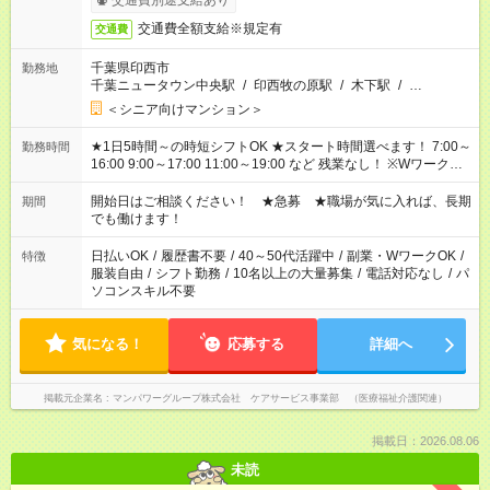
交通費別途支給あり
交通費全額支給※規定有
交通費
千葉県印西市
勤務地
千葉ニュータウン中央駅
/
印西牧の原駅
/
木下駅
/
…
＜シニア向けマンション＞
★1日5時間～の時短シフトOK ★スタート時間選べます！ 7:00～
勤務時間
16:00 9:00～17:00 11:00～19:00 など 残業なし！ ※Wワークの
場合、他のお仕事と合わせ週40時間超の就業はご案内できませ
ん ※法令に基づき、週20時間以上勤務は社会保険への加入対象
開始日はご相談ください！ ★急募 ★職場が気に入れば、長期
期間
となります ※労働者派遣法（日雇い派遣の原則禁止）により、
でも働けます！
短時間・短期間の就業はご案内が難しい場合があります
日払いOK
/
履歴書不要
/
40～50代活躍中
/
副業・WワークOK
/
特徴
服装自由
/
シフト勤務
/
10名以上の大量募集
/
電話対応なし
/
パ
ソコンスキル不要
気になる！
応募する
詳細へ
掲載元企業名
マンパワーグループ株式会社 ケアサービス事業部 （医療福祉介護関連）
掲載日：2026.08.06
未読