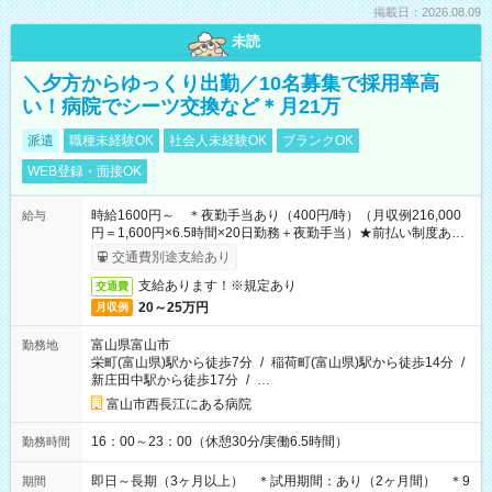
掲載日：2026.08.09
未読
＼夕方からゆっくり出勤／10名募集で採用率高
い！病院でシーツ交換など＊月21万
派遣
職種未経験OK
社会人未経験OK
ブランクOK
WEB登録・面接OK
時給1600円～ ＊夜勤手当あり（400円/時）（月収例216,000
給与
円＝1,600円×6.5時間×20日勤務＋夜勤手当）★前払い制度あり
（会社規定内）
交通費別途支給あり
支給あります！※規定あり
交通費
20～25万円
月収例
富山県富山市
勤務地
栄町(富山県)駅から徒歩7分
/
稲荷町(富山県)駅から徒歩14分
/
新庄田中駅から徒歩17分
/
…
富山市西長江にある病院
16：00～23：00（休憩30分/実働6.5時間）
勤務時間
即日～長期（3ヶ月以上） ＊試用期間：あり（2ヶ月間） ＊9
期間