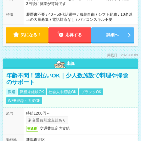
ね。 ※Wワーク希望の方へ 今ご覧のお仕事で希望する勤務時間
3日後に就業が可能です！
と、もう1つのお仕事の勤務時間。 合計で週40時間を超える場
合は応募できません。
履歴書不要
/
40～50代活躍中
/
服装自由
/
シフト勤務
/
10名以
特徴
上の大量募集
/
電話対応なし
/
パソコンスキル不要
気になる！
応募する
詳細へ
掲載日：2026.08.09
未読
年齢不問！速払いOK｜少人数施設で料理や掃除
のサポート
派遣
職種未経験OK
社会人未経験OK
ブランクOK
WEB登録・面接OK
時給1200円～
給与
交通費別途支給あり
交通費規定内支給
交通費
新潟市北区
勤務地