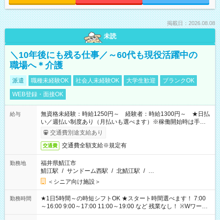
掲載日：2026.08.08
未読
＼10年後にも残る仕事／～60代も現役活躍中の
職場へ＊介護
派遣
職種未経験OK
社会人未経験OK
大学生歓迎
ブランクOK
WEB登録・面接OK
無資格未経験：時給1250円～ 経験者：時給1300円～ ★日払
給与
い／週払い制度あり（月払いも選べます）※稼働開始時は手続き
完了次第のお支払いとなります。
交通費別途支給あり
交通費全額支給※規定有
交通費
福井県鯖江市
勤務地
鯖江駅
/
サンドーム西駅
/
北鯖江駅
/
…
＜シニア向け施設＞
★1日5時間～の時短シフトOK ★スタート時間選べます！ 7:00
勤務時間
～16:00 9:00～17:00 11:00～19:00 など 残業なし！ ※Wワーク
の場合、他のお仕事と合わせ週40時間超の就業はご案内できま