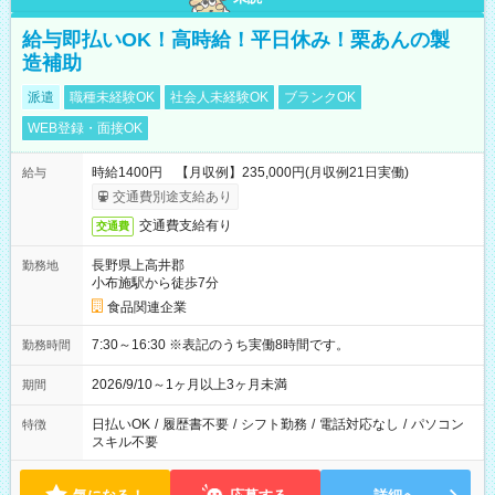
給与即払いOK！高時給！平日休み！栗あんの製
造補助
派遣
職種未経験OK
社会人未経験OK
ブランクOK
WEB登録・面接OK
時給1400円 【月収例】235,000円(月収例21日実働)
給与
交通費別途支給あり
交通費支給有り
交通費
長野県上高井郡
勤務地
小布施駅から徒歩7分
食品関連企業
7:30～16:30 ※表記のうち実働8時間です。
勤務時間
2026/9/10～1ヶ月以上3ヶ月未満
期間
日払いOK
/
履歴書不要
/
シフト勤務
/
電話対応なし
/
パソコン
特徴
スキル不要