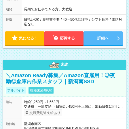
長期でお仕事できる方、大歓迎！
期間
日払いOK
/
履歴書不要
/
40～50代活躍中
/
シフト勤務
/
電話対
特徴
応なし
気になる！
応募する
詳細へ
未読
＼Amazon Ready募集／Amazon直雇用！◎夜
勤◎倉庫内作業スタッフ｜新潟南SSD
アルバイト
職種未経験OK
時給1,250円～1,563円
給与
交通費：一部支給 （日額2，450円を上限に、出勤日数に応じて
実費支給） ※22:00～翌5:00までは時給25%UP！ ■給与前払い
交通費別途支給あり
制度あり ※前払い額の上限あり、手数料無料（Amazon負担）
そのほか所定の条件が適用されます 【試用期間】試用期間なし
新潟市南区
勤務地
新潟県新潟市南区北田中518-6 DPL新潟南 B区画