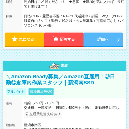
せん ※法令に基づき、週20時間以上勤務は社会保険への加入対
開始日はご相談ください！ ★急募 ★職場が気に入れば、長期
期間
象となります ※労働者派遣法（日雇い派遣の原則禁止）によ
でも働けます！
り、短時間・短期間の就業はご案内が難しい場合があります
日払いOK
/
履歴書不要
/
40～50代活躍中
/
副業・WワークOK
/
特徴
服装自由
/
シフト勤務
/
10名以上の大量募集
/
電話対応なし
/
パ
ソコンスキル不要
気になる！
応募する
詳細へ
未読
＼Amazon Ready募集／Amazon直雇用！◎日
勤◎倉庫内作業スタッフ｜新潟南SSD
アルバイト
職種未経験OK
時給1,250円～1,250円
給与
交通費：一部支給 （日額2，450円を上限に、出勤日数に応じて
実費支給） ※22:00～翌5:00までは時給25%UP！ ■給与前払い
交通費別途支給あり
制度あり ※前払い額の上限あり、手数料無料（Amazon負担）
そのほか所定の条件が適用されます 【試用期間】試用期間なし
新潟市南区
勤務地