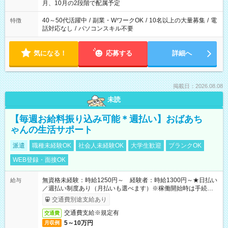
月、10月の2段階で配属予定
40～50代活躍中
/
副業・WワークOK
/
10名以上の大量募集
/
電
特徴
話対応なし
/
パソコンスキル不要
気になる！
応募する
詳細へ
掲載日：2026.08.08
未読
【毎週お給料振り込み可能＊週払い】おばあち
ゃんの生活サポート
派遣
職種未経験OK
社会人未経験OK
大学生歓迎
ブランクOK
WEB登録・面接OK
無資格未経験：時給1250円～ 経験者：時給1300円～★日払い
給与
／週払い制度あり（月払いも選べます）※稼働開始時は手続き完
了次第のお支払いとなります。
交通費別途支給あり
交通費支給※規定有
交通費
5～10万円
月収例