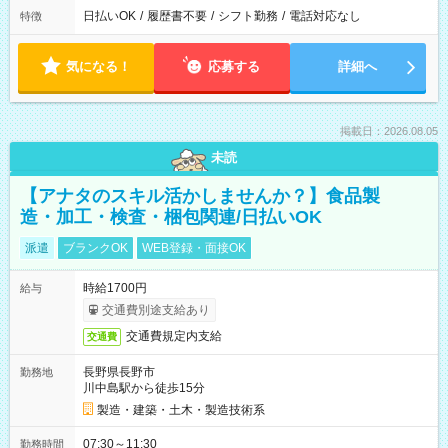
日払いOK
/
履歴書不要
/
シフト勤務
/
電話対応なし
特徴
気になる！
応募する
詳細へ
掲載日：2026.08.05
未読
【アナタのスキル活かしませんか？】食品製
造・加工・検査・梱包関連/日払いOK
派遣
ブランクOK
WEB登録・面接OK
時給1700円
給与
交通費別途支給あり
交通費規定内支給
交通費
長野県長野市
勤務地
川中島駅から徒歩15分
製造・建築・土木・製造技術系
07:30～11:30
勤務時間