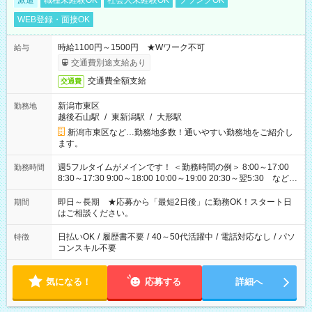
派遣
職種未経験OK
社会人未経験OK
ブランクOK
WEB登録・面接OK
時給1100円～1500円 ★Wワーク不可
給与
交通費別途支給あり
交通費全額支給
交通費
新潟市東区
勤務地
越後石山駅
/
東新潟駅
/
大形駅
新潟市東区など…勤務地多数！通いやすい勤務地をご紹介し
ます。
週5フルタイムがメインです！ ＜勤務時間の例＞ 8:00～17:00
勤務時間
8:30～17:30 9:00～18:00 10:00～19:00 20:30～翌5:30 など ★
その他にも勤務時間多数！ 日勤のみ、残業なし、交替制など
ご希望を教えてください！
即日～長期 ★応募から「最短2日後」に勤務OK！スタート日
期間
はご相談ください。
日払いOK
/
履歴書不要
/
40～50代活躍中
/
電話対応なし
/
パソ
特徴
コンスキル不要
気になる！
応募する
詳細へ