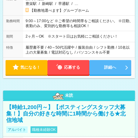
豊栄駅
/
新崎駅
/
早通駅
/
…
【勤務地選べます】グループホーム
9:00～17:00など ※ご希望の時間帯をご相談ください。 ※日勤、
勤務時間
夜勤のみ、変則的な勤務等も相談OK！
2ヶ月～OK ※スタート日はお気軽にご相談ください！
期間
履歴書不要
/
40～50代活躍中
/
服装自由
/
シフト勤務
/
10名以
特徴
上の大量募集
/
電話対応なし
/
パソコンスキル不要
気になる！
応募する
詳細へ
未読
【時給1,200円～】【ポスティングスタッフ大募
集！】自分の好きな時間に1時間から働ける★北
信地域
アルバイト
職種未経験OK