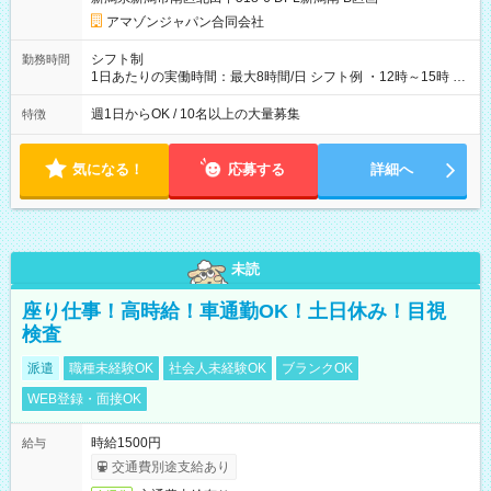
アマゾンジャパン合同会社
シフト制
勤務時間
1日あたりの実働時間：最大8時間/日 シフト例 ・12時～15時 入
社後、就業可能シフトをご確認の上、申請してください。
週1日からOK / 10名以上の大量募集
特徴
気になる！
応募する
詳細へ
未読
座り仕事！高時給！車通勤OK！土日休み！目視
検査
派遣
職種未経験OK
社会人未経験OK
ブランクOK
WEB登録・面接OK
時給1500円
給与
交通費別途支給あり