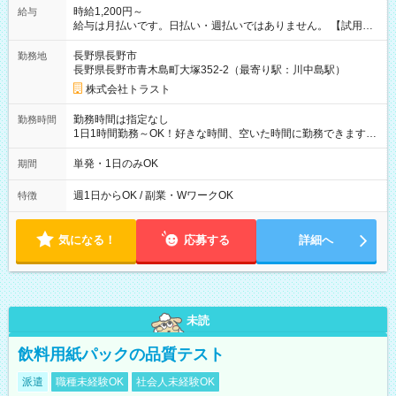
時給1,200円～
給与
給与は月払いです。日払い・週払いではありません。 【試用期
間】試用期間なし
長野県長野市
勤務地
長野県長野市青木島町大塚352-2（最寄り駅：川中島駅）
株式会社トラスト
勤務時間は指定なし
勤務時間
1日1時間勤務～OK！好きな時間、空いた時間に勤務できます★
※夜間の配布はNGです。
単発・1日のみOK
期間
週1日からOK / 副業・WワークOK
特徴
気になる！
応募する
詳細へ
未読
飲料用紙パックの品質テスト
派遣
職種未経験OK
社会人未経験OK