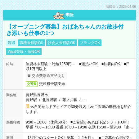
掲載日：2026.08.06
未読
【オープニング募集】おばあちゃんのお散歩付
き添いも仕事の1つ
派遣
職種未経験OK
社会人未経験OK
ブランクOK
WEB登録・面接OK
無資格未経験：時給1250円～ ■週払いOK ■扶養内OK ■日
給与
収1万円以上
交通費別途支給あり
交通費全額支給
交通費
長野県長野市
勤務地
長野駅
/
北長野駅
/
篠ノ井駅
/
…
≪自宅からドアtoドアで30分以内！≫ご希望の勤務地を紹介
します。
9:00～18:00（休憩60分） ■ご希望があれば下記シフトもOK！
勤務時間
早番 7:00～16:00 遅番 10:00～19:00 夜勤 16:30～翌9:30 「家族
と休みを合わせたい」 「余裕を持って夕飯の準備がしたい」
「できれば残業はしたくない」 など、ご希望を教えてください
【8月中のスタートOK！急募！】2カ月～ ■ご応募から最短2～
期間