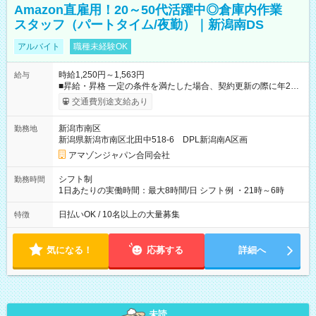
Amazon直雇用！20～50代活躍中◎倉庫内作業
スタッフ（パートタイム/夜勤）｜新潟南DS
アルバイト
職種未経験OK
時給1,250円～1,563円
給与
■昇給・昇格 一定の条件を満たした場合、契約更新の際に年2回
まで昇給の機会があります。 ■正社員登用制度あり ※月末締/翌
交通費別途支給あり
月25日支払い ※時間外手当、別途支給 ※深夜割増賃金 (22:00～
翌5:00までは時給が25%UPします) ☆給与前払い制度有！
新潟市南区
勤務地
☆Amazon直雇用で安定して働けます！ 【試用期間】試用期間
新潟県新潟市南区北田中518-6 DPL新潟南A区画
あり 試用期間の長さ：1週間 雇用形態、給与は本採用時と同じ
です。
アマゾンジャパン合同会社
シフト制
勤務時間
1日あたりの実働時間：最大8時間/日 シフト例 ・21時～6時
日払いOK / 10名以上の大量募集
特徴
気になる！
応募する
詳細へ
未読