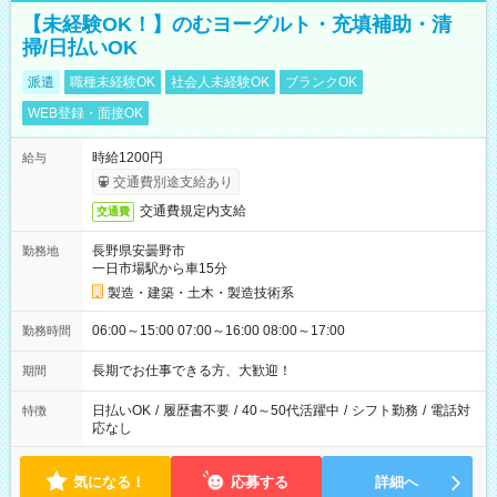
【未経験OK！】のむヨーグルト・充填補助・清
掃/日払いOK
派遣
職種未経験OK
社会人未経験OK
ブランクOK
WEB登録・面接OK
時給1200円
給与
交通費別途支給あり
交通費規定内支給
交通費
長野県安曇野市
勤務地
一日市場駅から車15分
製造・建築・土木・製造技術系
06:00～15:00 07:00～16:00 08:00～17:00
勤務時間
長期でお仕事できる方、大歓迎！
期間
日払いOK
/
履歴書不要
/
40～50代活躍中
/
シフト勤務
/
電話対
特徴
応なし
気になる！
応募する
詳細へ