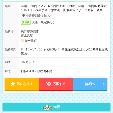
時給1350円 月収23.6万円以上可 ※内訳／時給1350円×7時間45
給与
分×21日＋残業手当 ※繁忙期・閑散期等によって月収・残業時間
は変動します ＊日払い・仮払いOK（アプリでカンタン申請！）
交通費別途支給あり
支給（規定あり）
交通費
長野県諏訪郡
勤務地
富士見駅
富士見町
8：15～17：00（休憩60分） ※生産状況により月10時間程度残
勤務時間
業あり
3か月以上
期間
日払いOK
/
履歴書不要
特徴
気になる！
応募する
詳細へ
未読