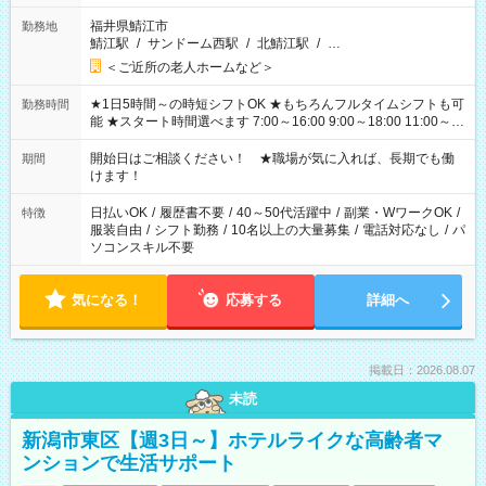
福井県鯖江市
勤務地
鯖江駅
/
サンドーム西駅
/
北鯖江駅
/
…
＜ご近所の老人ホームなど＞
★1日5時間～の時短シフトOK ★もちろんフルタイムシフトも可
勤務時間
能 ★スタート時間選べます 7:00～16:00 9:00～18:00 11:00～
20:00 など 残業なし！ ※Wワークの場合、他のお仕事と合わせ
週40時間超の就業はご案内できません ※法令に基づき、週20時
開始日はご相談ください！ ★職場が気に入れば、長期でも働
期間
間以上勤務は社会保険への加入対象となります ※労働者派遣法
けます！
（日雇い派遣の原則禁止）により、短時間・短期間の就業はご
案内が難しい場合があります
日払いOK
/
履歴書不要
/
40～50代活躍中
/
副業・WワークOK
/
特徴
服装自由
/
シフト勤務
/
10名以上の大量募集
/
電話対応なし
/
パ
ソコンスキル不要
気になる！
応募する
詳細へ
掲載日：2026.08.07
未読
新潟市東区【週3日～】ホテルライクな高齢者マ
ンションで生活サポート