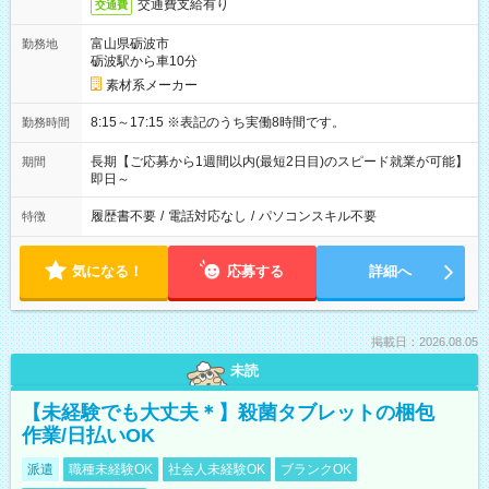
交通費支給有り
交通費
富山県砺波市
勤務地
砺波駅から車10分
素材系メーカー
8:15～17:15 ※表記のうち実働8時間です。
勤務時間
長期【ご応募から1週間以内(最短2日目)のスピード就業が可能】
期間
即日～
履歴書不要
/
電話対応なし
/
パソコンスキル不要
特徴
気になる！
応募する
詳細へ
掲載日：2026.08.05
未読
【未経験でも大丈夫＊】殺菌タブレットの梱包
作業/日払いOK
派遣
職種未経験OK
社会人未経験OK
ブランクOK