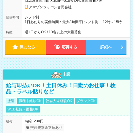
新潟県新潟市南区北田中518-6 DPL新潟南 B区画
アマゾンジャパン合同会社
シフト制
勤務時間
1日あたりの実働時間：最大8時間/日 シフト例 ・12時～15時 入
社後、就業可能シフトをご確認の上、申請してください。
週1日からOK / 10名以上の大量募集
特徴
気になる！
応募する
詳細へ
未読
給与即払いOK！土日休み！日勤のお仕事！検
品・ラベル貼りなど
派遣
職種未経験OK
社会人未経験OK
ブランクOK
WEB登録・面接OK
時給1230円
給与
交通費別途支給あり