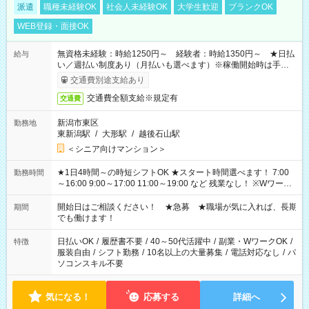
派遣
職種未経験OK
社会人未経験OK
大学生歓迎
ブランクOK
WEB登録・面接OK
無資格未経験：時給1250円～ 経験者：時給1350円～ ★日払
給与
い／週払い制度あり（月払いも選べます）※稼働開始時は手続き
完了次第のお支払いとなります。
交通費別途支給あり
交通費全額支給※規定有
交通費
新潟市東区
勤務地
東新潟駅
/
大形駅
/
越後石山駅
＜シニア向けマンション＞
★1日4時間～の時短シフトOK ★スタート時間選べます！ 7:00
勤務時間
～16:00 9:00～17:00 11:00～19:00 など 残業なし！ ※Wワーク
の場合、他のお仕事と合わせ週40時間超の就業はご案内できま
せん ※法令に基づき、週20時間以上勤務は社会保険への加入対
開始日はご相談ください！ ★急募 ★職場が気に入れば、長期
期間
象となります ※労働者派遣法（日雇い派遣の原則禁止）によ
でも働けます！
り、短時間・短期間の就業はご案内が難しい場合があります
日払いOK
/
履歴書不要
/
40～50代活躍中
/
副業・WワークOK
/
特徴
服装自由
/
シフト勤務
/
10名以上の大量募集
/
電話対応なし
/
パ
ソコンスキル不要
気になる！
応募する
詳細へ