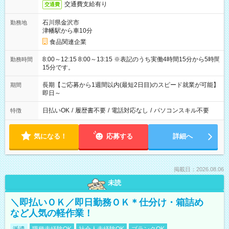
交通費支給有り
交通費
石川県金沢市
勤務地
津幡駅から車10分
食品関連企業
8:00～12:15 8:00～13:15 ※表記のうち実働4時間15分から5時間
勤務時間
15分です。
長期【ご応募から1週間以内(最短2日目)のスピード就業が可能】
期間
即日～
日払いOK
/
履歴書不要
/
電話対応なし
/
パソコンスキル不要
特徴
気になる！
応募する
詳細へ
掲載日：2026.08.06
未読
＼即払いＯＫ／即日勤務ＯＫ＊仕分け・箱詰め
など人気の軽作業！