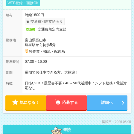
WEB登録・面接OK
時給1800円
給与
交通費別途支給あり
交通費規定内支給
交通費
富山県富山市
勤務地
速星駅から徒歩5分
軽作業・物流・配送系
07:30～16:00
勤務時間
長期でお仕事できる方、大歓迎！
期間
日払いOK
/
履歴書不要
/
40～50代活躍中
/
シフト勤務
/
電話対
特徴
応なし
気になる！
応募する
詳細へ
掲載日：2026.08.05
未読