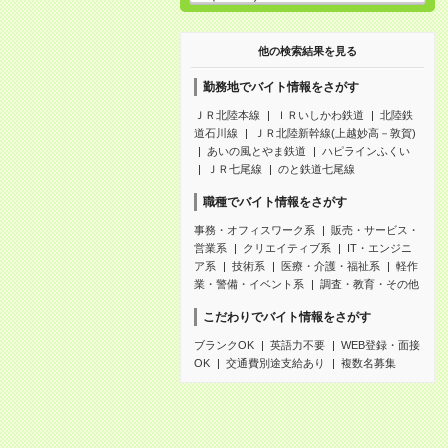
他の検索結果を見る
勤務地でバイト情報をさがす
ＪＲ北陸本線
ＩＲいしかわ鉄道
北陸鉄
道石川線
ＪＲ北陸新幹線(上越妙高－敦賀)
あいの風とやま鉄道
ハピラインふくい
ＪＲ七尾線
のと鉄道七尾線
職種でバイト情報をさがす
事務・オフィスワーク系
販売・サービス・
営業系
クリエイティブ系
IT・エンジニ
ア系
技術系
医療・介護・福祉系
軽作
業・警備・イベント系
調査・教育・その他
こだわりでバイト情報をさがす
ブランクOK
英語力不要
WEB登録・面接
OK
交通費別途支給あり
複数名募集