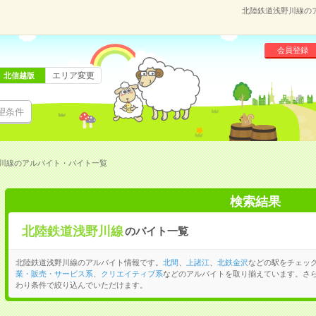
北陸鉄道浅野川線の
会員登録
エリア変更
北信越版
望条件
川線のアルバイト・バイト一覧
検索結果
北陸鉄道浅野川線
のバイト一覧
北陸鉄道浅野川線のアルバイト情報です。
北間
、
上諸江
、
北鉄金沢
などの駅をチェッ
業・販売・サービス系
、
クリエイティブ系
などのアルバイトを取り揃えています。さ
わり条件で絞り込んでいただけます。