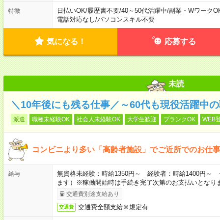
日払いOK
/
履歴書不要
/
40～50代活躍中
/
副業・WワークO
特徴
電話対応なし
/
パソコンスキル不要
気になる！
応募する
未読
＼10年後にも残る仕事／～60代も現役活躍中
派遣
職種未経験OK
社会人未経験OK
大学生歓迎
ブランクOK
WEB
コンビニより多い「高齢者施設」でご近所でのお仕
無資格未経験：時給1350円～ 経験者：時給1400円
給与
ます）※稼働開始時は手続き完了次第のお支払いとなり
交通費別途支給あり
交通費全額支給※規定有
交通費