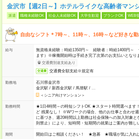
金沢市【週2日～】ホテルライクな高齢者マン
派遣
職種未経験OK
社会人未経験OK
大学生歓迎
ブランクOK
WEB
自由なシフト＊7時～、11時～、16時～など好きな
無資格未経験：時給1350円～ 経験者：時給1400円
給与
ます）※稼働開始時は手続き完了次第のお支払いとなり
交通費別途支給あり
交通費全額支給※規定有
交通費
石川県金沢市
勤務地
金沢駅
/
新西金沢駅
/
馬替駅
/
…
＜シニア向けマンション＞
★1日4時間～の時短シフトOK ★スタート時間選べます！ 7:00～16
勤務時間
ど 残業なし！ ※Wワークの場合、他のお仕事と合わせ週
に基づき、週20時間以上勤務は社会保険への加入対象と
則禁止）により、短時間・短期間の就業はご案内が難し
開始日はご相談ください！ ★急募 ★職場が気に入れ
期間