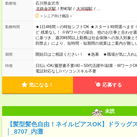
石川県金沢市
勤務地
北鉄金沢駅
/
野町駅
/
大河端駅
/
…
＜シニア向け施設＞
★1日4時間～の時短シフトOK ★スタート時間選べます！ 7:00～16
勤務時間
ど 残業なし！ ※Wワークの場合、他のお仕事と合わせ週
に基づき、週20時間以上勤務は社会保険への加入対象と
則禁止）により、短時間・短期間の就業はご案内が難し
開始日はご相談ください！ ★急募 ★職場が気に入れ
期間
日払いOK
/
履歴書不要
/
40～50代活躍中
/
副業・WワークO
特徴
電話対応なし
/
パソコンスキル不要
気になる！
応募する
未読
【髪型髪色自由！ネイルピアスOK】ドラッグ
│_8707_内灘