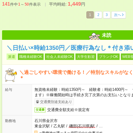
1,449
141
平均時給:
円
件中
1
～
50
件表示
1
2
3
次へ
未読
＼日払い×時給1350円／医療行為なし＊付き
派遣
職種未経験OK
社会人未経験OK
大学生歓迎
ブランクOK
WEB
＼過ごしやすい環境で働ける！／特別なスキルがな
＊
無資格未経験：時給1350円～ 経験者：時給1400円
給与
ます）※稼働開始時は手続き完了次第のお支払いとなり
交通費別途支給あり
交通費全額支給※規定有
交通費
石川県金沢市
勤務地
東金沢駅
/
乙丸駅
/
磯部(石川県)駅
/
…
≪勤務地が選べる≫病院でのお仕事です。