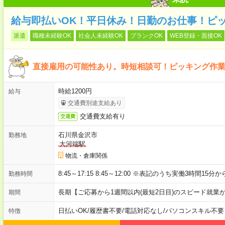
給与即払いOK！平日休み！日勤のお仕事！ピ
派遣
職種未経験OK
社会人未経験OK
ブランクOK
WEB登録・面接OK
直接雇用の可能性あり。時短相談可！ピッキング作
時給1200円
給与
交通費別途支給あり
交通費支給有り
交通費
石川県金沢市
勤務地
大河端駅
物流・倉庫関係
8:45～17:15 8:45～12:00 ※表記のうち実働3時間15
勤務時間
長期【ご応募から1週間以内(最短2日目)のスピード就業
期間
日払いOK
/
履歴書不要
/
電話対応なし
/
パソコンスキル不要
特徴