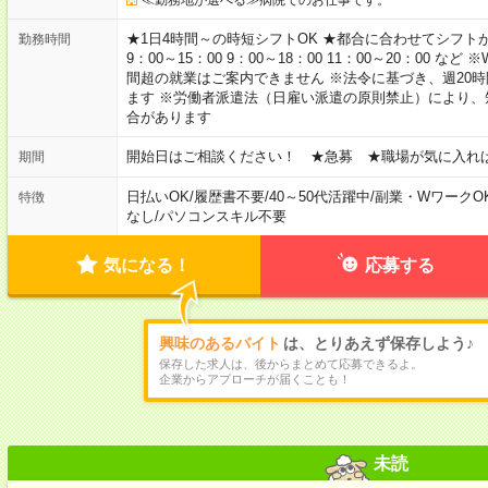
★1日4時間～の時短シフトOK ★都合に合わせてシフトが決
勤務時間
9：00～15：00 9：00～18：00 11：00～20：00
間超の就業はご案内できません ※法令に基づき、週20
ます ※労働者派遣法（日雇い派遣の原則禁止）により
合があります
開始日はご相談ください！ ★急募 ★職場が気に入れ
期間
日払いOK
/
履歴書不要
/
40～50代活躍中
/
副業・WワークO
特徴
なし
/
パソコンスキル不要
気になる！
応募する
興味のあるバイト
は、とりあえず保存しよう♪
保存した求人は、後からまとめて応募できるよ。
企業からアプローチが届くことも！
未読