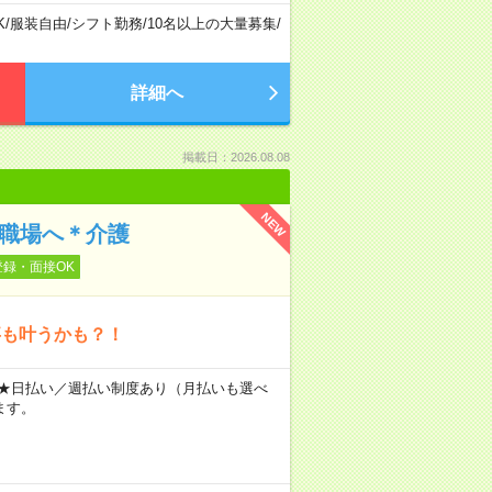
K
/
服装自由
/
シフト勤務
/
10名以上の大量募集
/
詳細へ
掲載日：2026.08.08
NEW
の職場へ＊介護
登録・面接OK
事も叶うかも？！
～ ★日払い／週払い制度あり（月払いも選べ
ます。