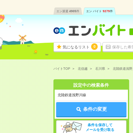
エン派遣
4905
件
エン バイト
9279
件
0
気になるリスト
保存した希
バイトTOP
北信越
石川県
北陸鉄道浅野
設定中の検索条件
北陸鉄道浅野川線
条件の変更
条件を保存して
メールを受け取る