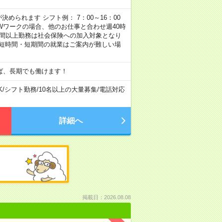
められます シフト例： 7：00～16：00
 など ※Wワークの場合、他のお仕事と合わせ週40時
時間以上勤務は社会保険への加入対象となり
、短時間・短期間の就業はご案内が難しい場
ば、長期でも働けます！
K
/
シフト勤務
/
10名以上の大量募集
/
電話対応
詳細へ
掲載日：2026.08.08