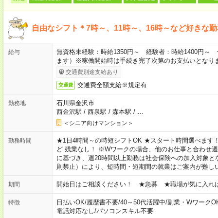
自由なシフト＊7時～、11時～、16時～など好きな
無資格未経験：時給1350円～ 経験者：時給1400円
給与
ます）※稼働開始時は手続き完了次第のお支払いとなり
交通費別途支給あり
交通費全額支給※規定有
交通費
石川県金沢市
勤務地
西金沢駅
/
西泉駅
/
森本駅
/
…
＜シニア向けマンション＞
★1日4時間～の時短シフトOK ★スタート時間選べます！ 7:00～16
勤務時間
ど 残業なし！ ※Wワークの場合、他のお仕事と合わせ週
に基づき、週20時間以上勤務は社会保険への加入対象と
則禁止）により、短時間・短期間の就業はご案内が難し
開始日はご相談ください！ ★急募 ★職場が気に入れ
期間
日払いOK
/
履歴書不要
/
40～50代活躍中
/
副業・WワークO
特徴
電話対応なし
/
パソコンスキル不要