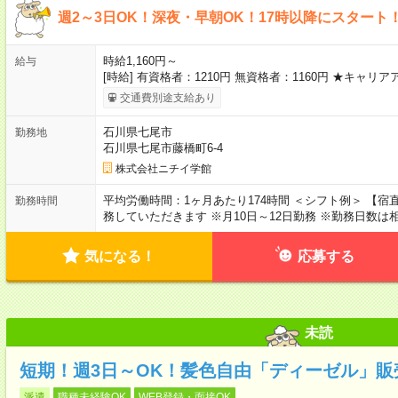
週2～3日OK！深夜・早朝OK！17時以降にスタート
時給1,160円～
給与
[時給] 有資格者：1210円 無資格者：1160円 ★キャ
交通費別途支給あり
石川県七尾市
勤務地
石川県七尾市藤橋町6-4
株式会社ニチイ学館
平均労働時間：1ヶ月あたり174時間 ＜シフト例＞ 【宿直】
勤務時間
務していただきます ※月10日～12日勤務 ※勤務日数は
気になる！
応募する
未読
短期！週3日～OK！髪色自由「ディーゼル」販
派遣
職種未経験OK
WEB登録・面接OK