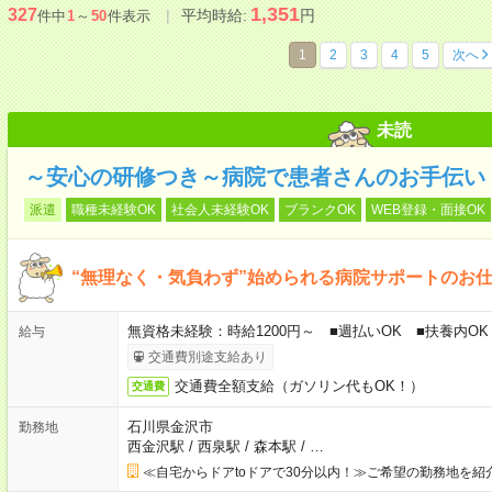
1,351
327
平均時給:
円
件中
1
～
50
件表示
1
2
3
4
5
次へ
未読
～安心の研修つき～病院で患者さんのお手伝い
派遣
職種未経験OK
社会人未経験OK
ブランクOK
WEB登録・面接OK
“無理なく・気負わず”始められる病院サポートのお
無資格未経験：時給1200円～ ■週払いOK ■扶養内OK 
給与
交通費別途支給あり
交通費全額支給（ガソリン代もOK！）
交通費
石川県金沢市
勤務地
西金沢駅
/
西泉駅
/
森本駅
/
…
≪自宅からドアtoドアで30分以内！≫ご希望の勤務地を紹