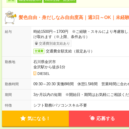
髪色自由・身だしなみ自由度高｜週3日～OK｜未経
時給1500円～1700円 ※ご経験・スキルにより考慮致
給与
け取れます（※上限、条件あり）
交通費別途支給あり
交通費全額支給（規定あり）
交通費
石川県金沢市
勤務地
金沢駅から徒歩1分
DIESEL
09:30～20:30 実働8時間 休憩1.5時間 営業時間に合わ
勤務時間
3か月以内の短期 ※開始日・期間はお気軽にご相談くだ
期間
シフト勤務
/
パソコンスキル不要
特徴
気になる！
応募する