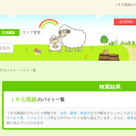
ＪＲ七尾線の
会員登録
エリア変更
北信越版
望条件
アルバイト・バイト一覧
検索結果
ＪＲ七尾線
のバイト一覧
ＪＲ七尾線のアルバイト情報です。
金沢
、
森本
、
東金沢
などの駅をチェックしてみて
サービス系
、
クリエイティブ系
などのアルバイトを取り揃えています。さらに、
単発
絞り込んでいただけます。