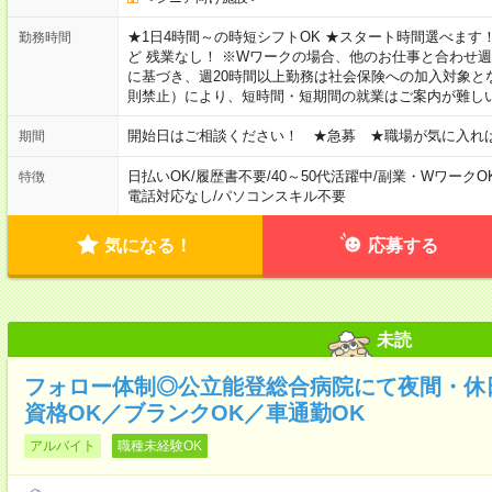
★1日4時間～の時短シフトOK ★スタート時間選べます！ 7:00～16
勤務時間
ど 残業なし！ ※Wワークの場合、他のお仕事と合わせ週
に基づき、週20時間以上勤務は社会保険への加入対象と
則禁止）により、短時間・短期間の就業はご案内が難し
開始日はご相談ください！ ★急募 ★職場が気に入れ
期間
日払いOK
/
履歴書不要
/
40～50代活躍中
/
副業・WワークO
特徴
電話対応なし
/
パソコンスキル不要
気になる！
応募する
未読
フォロー体制◎公立能登総合病院にて夜間・休
資格OK／ブランクOK／車通勤OK
アルバイト
職種未経験OK