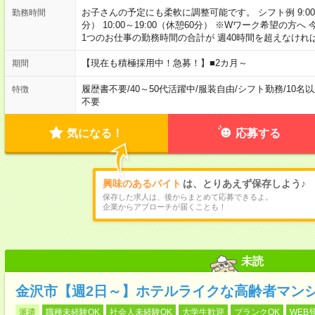
お子さんの予定にも柔軟に調整可能です。 シフト例 9:00～18:
勤務時間
分） 10:00～19:00（休憩60分） ※Wワーク希望の
1つのお仕事の勤務時間の合計が 週40時間を超えなけれ
【現在も積極採用中！急募！】■2カ月～
期間
履歴書不要
/
40～50代活躍中
/
服装自由
/
シフト勤務
/
10名
特徴
不要
気になる！
応募する
興味のあるバイト
は、とりあえず保存しよう♪
保存した求人は、後からまとめて応募できるよ。
企業からアプローチが届くことも！
未読
金沢市【週2日～】ホテルライクな高齢者マン
派遣
職種未経験OK
社会人未経験OK
大学生歓迎
ブランクOK
WEB