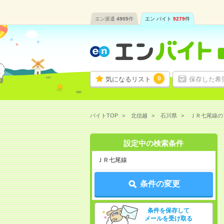
エン派遣
4905
件
エン バイト
9279
件
0
気になるリスト
保存した希
バイトTOP
北信越
石川県
ＪＲ七尾線の
設定中の検索条件
ＪＲ七尾線
条件の変更
条件を保存して
メールを受け取る