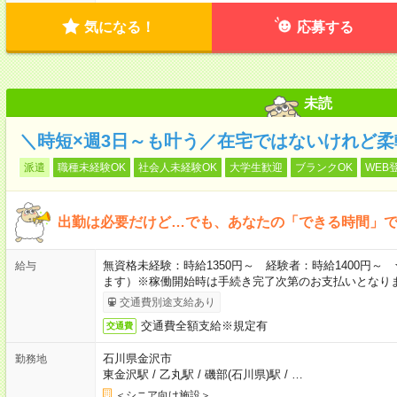
気になる！
応募する
未読
＼時短×週3日～も叶う／在宅ではないけれど
派遣
職種未経験OK
社会人未経験OK
大学生歓迎
ブランクOK
WEB
出勤は必要だけど…でも、あなたの「できる時間」で
無資格未経験：時給1350円～ 経験者：時給1400円
給与
ます）※稼働開始時は手続き完了次第のお支払いとなり
交通費別途支給あり
交通費全額支給※規定有
交通費
石川県金沢市
勤務地
東金沢駅
/
乙丸駅
/
磯部(石川県)駅
/
…
＜シニア向け施設＞