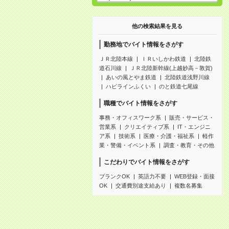
他の検索結果を見る
勤務地でバイト情報をさがす
ＪＲ北陸本線
ＩＲいしかわ鉄道
北陸鉄
道石川線
ＪＲ北陸新幹線(上越妙高－敦賀)
あいの風とやま鉄道
北陸鉄道浅野川線
ハピラインふくい
のと鉄道七尾線
職種でバイト情報をさがす
事務・オフィスワーク系
販売・サービス・
営業系
クリエイティブ系
IT・エンジニ
ア系
技術系
医療・介護・福祉系
軽作
業・警備・イベント系
調査・教育・その他
こだわりでバイト情報をさがす
ブランクOK
英語力不要
WEB登録・面接
OK
交通費別途支給あり
複数名募集