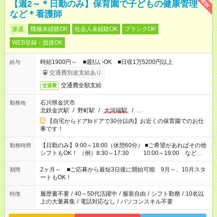
NEW
【週2～＊日勤のみ】保育園で子どもの健康管理
など＊看護師
派遣
職種未経験OK
社会人未経験OK
ブランクOK
WEB登録・面接OK
時給1900円～ ■週払いOK ■日収1万5200円以上
給与
交通費別途支給あり
交通費全額支給
交通費
石川県金沢市
勤務地
北鉄金沢駅
/
野町駅
/
大河端駅
/
…
【自宅からドアtoドアで30分以内】お近くの保育園でのお仕
事です！
【日勤のみ】9:00～18:00（休憩60分） ■ご希望があればその他
勤務時間
シフトもOK！ （例）8:30～17:30 10:00～19:00 など
「家族とお休みを合わせたい」 「余裕を持って夕飯の準備がし
たい」 「できれば残業はしたくない」 など、ご希望があれば教
2ヶ月～ ■ご応募から最短3日後に開始可能 9月～、10月スタ
期間
えてくださいね。 ※Wワーク希望の方へ 今ご覧のお仕事で希望
ートもOK！
する勤務時間と、もう1つのお仕事の勤務時間。 合計で週40時
間を超える場合は応募できません
履歴書不要
/
40～50代活躍中
/
服装自由
/
シフト勤務
/
10名以
特徴
上の大量募集
/
電話対応なし
/
パソコンスキル不要