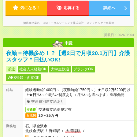
気になる！
応募する
詳細へ
掲載元企業名
日研トータルソーシング株式会社 メディカルケア事業部
掲載日：2026.08.04
未読
夜勤＝待機多め！？【週2日で月収20.1万円】介護
スタッフ＊日払いOK!
派遣
社会人未経験OK
大学生歓迎
ブランクOK
WEB登録・面接OK
経験者時給1400円～（夜勤時給1750円～）★日収2万5200円以
給与
上★日払い／週払い制度あり（月払いも選べます）※稼働開始時
は手続き完了次第のお支払いとなります。
交通費別途支給あり
交通費支給※規定有
交通費
20～25万円
月収例
石川県金沢市
勤務地
北鉄金沢駅
/
野町駅
/
大河端駅
/
…