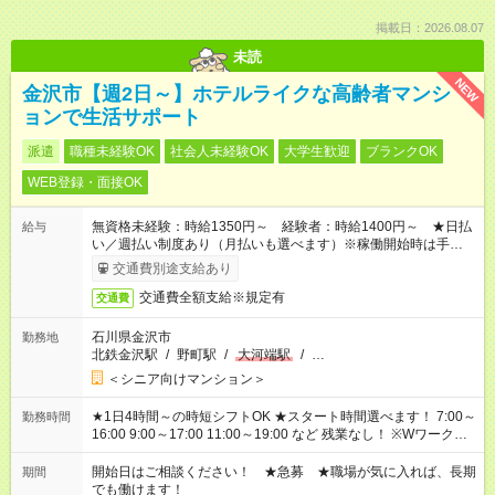
掲載日：2026.08.07
未読
NEW
金沢市【週2日～】ホテルライクな高齢者マンシ
ョンで生活サポート
派遣
職種未経験OK
社会人未経験OK
大学生歓迎
ブランクOK
WEB登録・面接OK
無資格未経験：時給1350円～ 経験者：時給1400円～ ★日払
給与
い／週払い制度あり（月払いも選べます）※稼働開始時は手続き
完了次第のお支払いとなります。
交通費別途支給あり
交通費全額支給※規定有
交通費
石川県金沢市
勤務地
北鉄金沢駅
/
野町駅
/
大河端駅
/
…
＜シニア向けマンション＞
★1日4時間～の時短シフトOK ★スタート時間選べます！ 7:00～
勤務時間
16:00 9:00～17:00 11:00～19:00 など 残業なし！ ※Wワークの
場合、他のお仕事と合わせ週40時間超の就業はご案内できませ
ん ※法令に基づき、週20時間以上勤務は社会保険への加入対象
開始日はご相談ください！ ★急募 ★職場が気に入れば、長期
期間
となります ※労働者派遣法（日雇い派遣の原則禁止）により、
でも働けます！