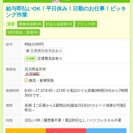
給与即払いOK！平日休み！日勤のお仕事！ピッキ
ング作業
派遣
職種未経験OK
社会人未経験OK
ブランクOK
WEB登録・面接OK
時給1200円
給与
交通費別途支給あり
交通費支給有り
交通費
石川県金沢市
勤務地
大河端駅
物流・倉庫関係
8:45～17:15 8:45～12:00 ※表記のうち実働3時間15分から7時間
勤務時間
30分です。
長期【ご応募から1週間以内(最短2日目)のスピード就業が可能】
期間
即日～
日払いOK
/
履歴書不要
/
電話対応なし
/
パソコンスキル不要
特徴