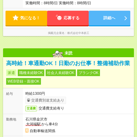
実働時間：8時間/日 実働時間：8時間/日
気になる！
応募する
詳細へ
掲載元企業名
株式会社中本鉄工
未読
高時給！車通勤OK！日勤のお仕事！整備補助作業
派遣
職種未経験OK
社会人未経験OK
ブランクOK
WEB登録・面接OK
時給1300円
給与
交通費別途支給あり
交通費支給有り
交通費
石川県金沢市
勤務地
大河端駅
から車4分
自動車輸送関係