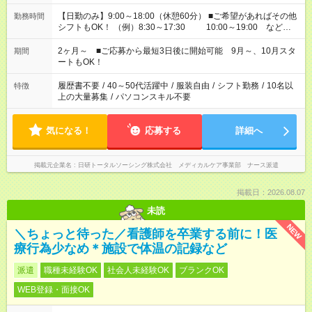
【日勤のみ】9:00～18:00（休憩60分） ■ご希望があればその他
勤務時間
シフトもOK！ （例）8:30～17:30 10:00～19:00 など
「家族とお休みを合わせたい」 「余裕を持って夕飯の準備がし
たい」 「できれば残業はしたくない」 など、ご希望があれば教
2ヶ月～ ■ご応募から最短3日後に開始可能 9月～、10月スタ
期間
えてくださいね。 ※Wワーク希望の方へ 今ご覧のお仕事で希望
ートもOK！
する勤務時間と、もう1つのお仕事の勤務時間。 合計で週40時
間を超える場合は応募できません
履歴書不要
/
40～50代活躍中
/
服装自由
/
シフト勤務
/
10名以
特徴
上の大量募集
/
パソコンスキル不要
気になる！
応募する
詳細へ
掲載元企業名
日研トータルソーシング株式会社 メディカルケア事業部 ナース派遣
掲載日：2026.08.07
未読
NEW
＼ちょっと待った／看護師を卒業する前に！医
療行為少なめ＊施設で体温の記録など
派遣
職種未経験OK
社会人未経験OK
ブランクOK
WEB登録・面接OK