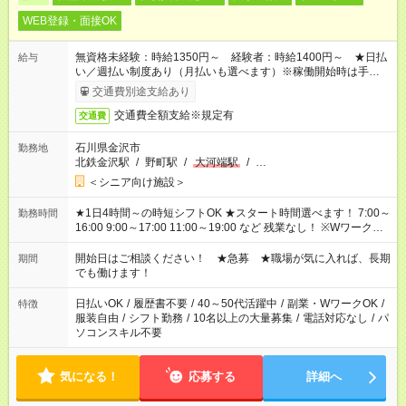
WEB登録・面接OK
無資格未経験：時給1350円～ 経験者：時給1400円～ ★日払
給与
い／週払い制度あり（月払いも選べます）※稼働開始時は手続き
完了次第のお支払いとなります。
交通費別途支給あり
交通費全額支給※規定有
交通費
石川県金沢市
勤務地
北鉄金沢駅
/
野町駅
/
大河端駅
/
…
＜シニア向け施設＞
★1日4時間～の時短シフトOK ★スタート時間選べます！ 7:00～
勤務時間
16:00 9:00～17:00 11:00～19:00 など 残業なし！ ※Wワークの
場合、他のお仕事と合わせ週40時間超の就業はご案内できませ
ん ※法令に基づき、週20時間以上勤務は社会保険への加入対象
開始日はご相談ください！ ★急募 ★職場が気に入れば、長期
期間
となります ※労働者派遣法（日雇い派遣の原則禁止）により、
でも働けます！
短時間・短期間の就業はご案内が難しい場合があります
日払いOK
/
履歴書不要
/
40～50代活躍中
/
副業・WワークOK
/
特徴
服装自由
/
シフト勤務
/
10名以上の大量募集
/
電話対応なし
/
パ
ソコンスキル不要
気になる！
応募する
詳細へ