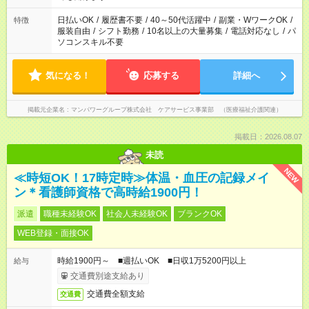
短時間・短期間の就業はご案内が難しい場合があります
日払いOK
/
履歴書不要
/
40～50代活躍中
/
副業・WワークOK
/
特徴
服装自由
/
シフト勤務
/
10名以上の大量募集
/
電話対応なし
/
パ
ソコンスキル不要
気になる！
応募する
詳細へ
掲載元企業名
マンパワーグループ株式会社 ケアサービス事業部 （医療福祉介護関連）
掲載日：2026.08.07
未読
NEW
≪時短OK！17時定時≫体温・血圧の記録メイ
ン＊看護師資格で高時給1900円！
派遣
職種未経験OK
社会人未経験OK
ブランクOK
WEB登録・面接OK
時給1900円～ ■週払いOK ■日収1万5200円以上
給与
交通費別途支給あり
交通費全額支給
交通費