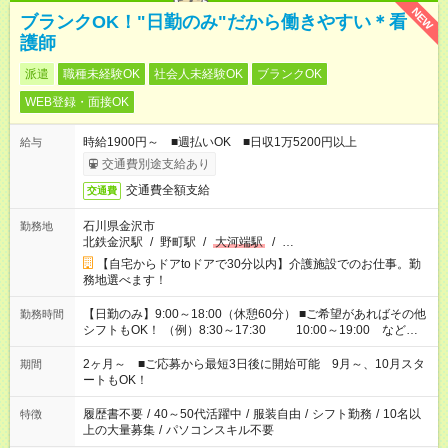
NEW
ブランクOK！"日勤のみ"だから働きやすい＊看
護師
派遣
職種未経験OK
社会人未経験OK
ブランクOK
WEB登録・面接OK
時給1900円～ ■週払いOK ■日収1万5200円以上
給与
交通費別途支給あり
交通費全額支給
交通費
石川県金沢市
勤務地
北鉄金沢駅
/
野町駅
/
大河端駅
/
…
【自宅からドアtoドアで30分以内】介護施設でのお仕事。勤
務地選べます！
【日勤のみ】9:00～18:00（休憩60分） ■ご希望があればその他
勤務時間
シフトもOK！ （例）8:30～17:30 10:00～19:00 など
「家族とお休みを合わせたい」 「余裕を持って夕飯の準備がし
たい」 「できれば残業はしたくない」 など、ご希望があれば教
2ヶ月～ ■ご応募から最短3日後に開始可能 9月～、10月スタ
期間
えてくださいね。 ※Wワーク希望の方へ 今ご覧のお仕事で希望
ートもOK！
する勤務時間と、もう1つのお仕事の勤務時間。 合計で週40時
間を超える場合は応募できません
履歴書不要
/
40～50代活躍中
/
服装自由
/
シフト勤務
/
10名以
特徴
上の大量募集
/
パソコンスキル不要