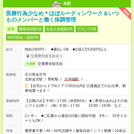
未読
NEW
医療行為少なめ＊ほぼルーティンワーク＆いつ
ものメンバーと働く体調管理
派遣
職種未経験OK
社会人未経験OK
ブランクOK
WEB登録・面接OK
時給1900円～ ■週払いOK ■日収1万5200円以上
給与
交通費別途支給あり
交通費全額支給
交通費
石川県金沢市
勤務地
北鉄金沢駅
/
野町駅
/
大河端駅
/
…
【自宅からドアtoドアで30分以内】介護施設でのお仕事。勤
務地選べます！
【日勤のみ】9:00～17:00（休憩60分） ■ご希望があればその他
勤務時間
シフトもOK！ （例）8:30～17:30 10:00～19:00 など
「家族とお休みを合わせたい」 「できれば残業はしたくない」
など、あなたのご希望に沿ったお仕事をご紹介します！ ※Wワ
2ヶ月～ ■ご応募から最短3日後に開始可能 9月～、10月スタ
期間
ーク希望の方へ 今ご覧のお仕事で希望する勤務時間と、もう1つ
ートもOK！
のお仕事の勤務時間。 合計で週40時間を超える場合は応募でき
ません
履歴書不要
/
40～50代活躍中
/
服装自由
/
シフト勤務
/
10名以
特徴