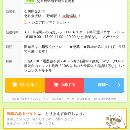
交通費全額支給※規定有
交通費
石川県金沢市
勤務地
北鉄金沢駅
/
野町駅
/
大河端駅
/
…
＜シニア向けマンション＞
★1日4時間～の時短シフトOK ★スタート時間選べます！ 7:00～
勤務時間
16:00 9:00～17:00 11:00～19:00 など 残業なし！ ※Wワークの
場合、他のお仕事と合わせ週40時間超の就業はご案内できませ
ん ※法令に基づき、週20時間以上勤務は社会保険への加入対象
開始日はご相談ください！ ★急募 ★職場が気に入れば、長期
期間
となります ※労働者派遣法（日雇い派遣の原則禁止）により、
でも働けます！
短時間・短期間の就業はご案内が難しい場合があります
日払いOK
/
履歴書不要
/
40～50代活躍中
/
副業・WワークOK
/
特徴
服装自由
/
シフト勤務
/
10名以上の大量募集
/
電話対応なし
/
パ
ソコンスキル不要
気になる！
応募する
詳細へ
掲載元企業名
マンパワーグループ株式会社 ケアサービス事業部 （医療福祉介護関連）
興味のあるバイト
は、とりあえず保存しよう♪
保存した求人は、後からまとめて応募できるよ。
企業からアプローチが届くことも！