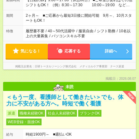
【日勤のみ】9:00～17:00（休憩60分） ■ご希望があればその他
勤務時間
シフトもOK！ （例）8:30～17:30 10:00～19:00 など
「家族とお休みを合わせたい」 「できれば残業はしたくない」
など、あなたのご希望に沿ったお仕事をご紹介します！ ※Wワ
2ヶ月～ ■ご応募から最短3日後に開始可能 9月～、10月スタ
期間
ーク希望の方へ 今ご覧のお仕事で希望する勤務時間と、もう1つ
ートもOK！
のお仕事の勤務時間。 合計で週40時間を超える場合は応募でき
ません
履歴書不要
/
40～50代活躍中
/
服装自由
/
シフト勤務
/
10名以
特徴
上の大量募集
/
パソコンスキル不要
気になる！
応募する
詳細へ
掲載元企業名
日研トータルソーシング株式会社 メディカルケア事業部 ナース派遣
掲載日：2026.08.07
未読
NEW
＜もう一度、看護師として働きたい＞でも、体
力に不安がある方へ。時短で働く看護
派遣
職種未経験OK
社会人未経験OK
ブランクOK
WEB登録・面接OK
時給1900円～ ■週払いOK
給与