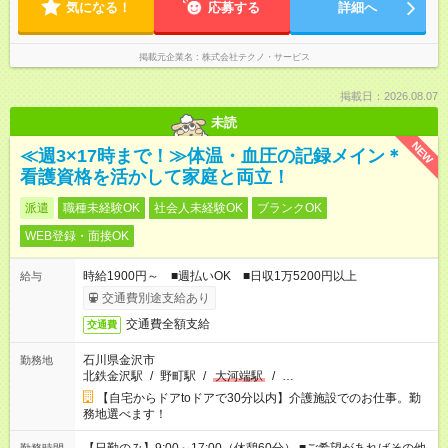
気になる！
応募する
詳細へ
掲載元企業名
株式会社テクノ・サービス
掲載日：2026.08.07
未読
NEW
≪週3×17時まで！≫体温・血圧の記録メイン＊
看護資格を活かして家庭と両立！
派遣
職種未経験OK
社会人未経験OK
ブランクOK
WEB登録・面接OK
時給1900円～ ■週払いOK ■日収1万5200円以上
給与
交通費別途支給あり
交通費全額支給
交通費
石川県金沢市
勤務地
北鉄金沢駅
/
野町駅
/
大河端駅
/
…
【自宅からドアtoドアで30分以内】介護施設でのお仕事。勤
務地選べます！