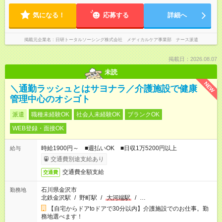
気になる！
応募する
詳細へ
掲載元企業名
日研トータルソーシング株式会社 メディカルケア事業部 ナース派遣
掲載日：2026.08.07
未読
NEW
＼通勤ラッシュとはサヨナラ／介護施設で健康
管理中心のオシゴト
派遣
職種未経験OK
社会人未経験OK
ブランクOK
WEB登録・面接OK
時給1900円～ ■週払いOK ■日収1万5200円以上
給与
交通費別途支給あり
交通費全額支給
交通費
石川県金沢市
勤務地
北鉄金沢駅
/
野町駅
/
大河端駅
/
…
【自宅からドアtoドアで30分以内】介護施設でのお仕事。勤
務地選べます！