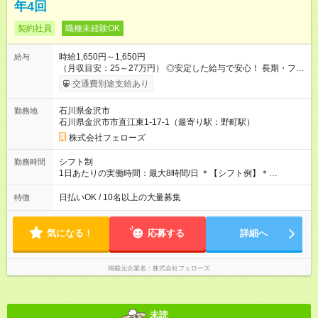
年4回
契約社員
職種未経験OK
時給1,650円～1,650円
給与
（月収目安：25～27万円） ◎安定した給与で安心！ 長期・フル
タイムで勤務いただける方にお越しいただきたいと思っていま
交通費別途支給あり
す。シフトが削られることはないので、安定した給与が入りま
す。 ◎日払い・週払いもOK！※規定あり すぐに働きたい、稼ぎ
石川県金沢市
勤務地
たいという人もいると思います。このあたりは柔軟に対応する
石川県金沢市市直江東1-17-1（最寄り駅：野町駅）
ので、お気軽にご相談ください！ ※2ヶ月の試用期間がありま
す。その間の給与・待遇に変更はありません。 【試用期間】試
株式会社フェローズ
用期間あり 試用期間の長さ：2ヶ月 雇用形態、給与は本採用時
と同じです。
シフト制
勤務時間
1日あたりの実働時間：最大8時間/日 ＊【シフト例】＊
(1) 10:00～19:00 (2) 11:00～20:00 (3) 12:00～21:00 など ◎
いずれも実働8時間・休憩1時間です。中抜けシフトなどはあり
日払いOK / 10名以上の大量募集
特徴
ません。 ◎残業は少なく、月10時間未満です。「残業代で稼ぎ
たい」などあれば相談に応じますのでおっしゃってください！
気になる！
応募する
詳細へ
掲載元企業名
株式会社フェローズ
未読