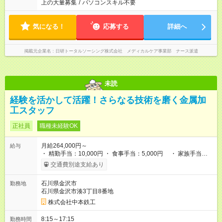
上の大量募集
/
パソコンスキル不要
気になる！
応募する
詳細へ
掲載元企業名
日研トータルソーシング株式会社 メディカルケア事業部 ナース派遣
未読
経験を活かして活躍！さらなる技術を磨く金属加
工スタッフ
正社員
職種未経験OK
月給264,000円～
給与
・ 精勤手当：10,000円 ・ 食事手当：5,000円 ・ 家族手当：
配偶者 5,000円、 第1.2子 9,000円 ・ 職能給 ：5,000円～
交通費別途支給あり
45,000円 （各種資格による※面接で聞いてくださ
い♪） ・交通費支給：7000円～15,000円 ・ 残業手当 【試用期
石川県金沢市
勤務地
間】試用期間あり 試用期間の長さ：6ヶ月 雇用形態、給与は本
石川県金沢市湊3丁目8番地
採用時と同じです。
株式会社中本鉄工
8:15～17:15
勤務時間