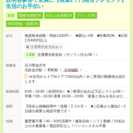
説明会参加で全員に【現金2千円相当プレゼント】
生活のお手伝い
派遣
職種未経験OK
社会人未経験OK
ブランクOK
WEB登録・面接OK
無資格未経験：時給1300円～ ■週払いOK ■扶養内OK ■日収
給与
1万400円以上
交通費別途支給あり
交通費全額支給（ガソリン代もOK！）
交通費
石川県金沢市
勤務地
北鉄金沢駅
/
野町駅
/
大河端駅
/
…
≪自宅からドアtoドアで30分以内！≫ご希望の勤務地を紹介
します。
9:00～18:00（休憩60分） ■ご希望があれば下記シフトもOK！
勤務時間
早番 7:00～16:00 遅番 10:00～19:00 「家族と休みを合わせた
い」 「余裕を持って夕飯の準備がしたい」 「できれば残業はし
たくない」 など、ご希望を教えてくださいね。 ※Wワーク希望
【現在も積極採用中！急募！】2カ月～ ■ご応募から最短2～3
期間
の方へ 今ご覧のお仕事で希望する勤務時間と、もう1つのお仕事
日後の就業も相談可能です！
の勤務時間。 合計で週40時間を超える場合は応募できません。
履歴書不要
/
40～50代活躍中
/
服装自由
/
シフト勤務
/
10名以
特徴
上の大量募集
/
電話対応なし
/
パソコンスキル不要