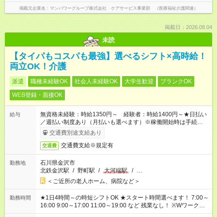
掲載元企業名
マンパワーグループ株式会社 ケアサービス事業部 （医療福祉介護関連）
掲載日：2026.08.04
未読
【タイパもコスパも最強】選べるシフト×高時給！
両立OK！介護
派遣
職種未経験OK
社会人未経験OK
大学生歓迎
ブランクOK
WEB登録・面接OK
無資格未経験：時給1350円～ 経験者：時給1400円～★日払い
給与
／週払い制度あり（月払いも選べます）※稼働開始時は手続き完
了次第のお支払いとなります。
交通費別途支給あり
交通費支給※規定有
交通費
石川県金沢市
勤務地
北鉄金沢駅
/
野町駅
/
大河端駅
/
…
＜ご近所の老人ホーム、病院など＞
★1日4時間～の時短シフトOK ★スタート時間選べます！ 7:00～
勤務時間
16:00 9:00～17:00 11:00～19:00 など 残業なし！ ※Wワークの
場合、他のお仕事と合わせ週40時間超の就業はご案内できませ