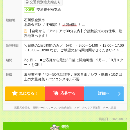
交通費別途支給あり
交通費全額支給
交通費
石川県金沢市
勤務地
北鉄金沢駅
/
野町駅
/
大河端駅
/
…
【自宅からドアtoドアで30分以内】介護施設でのお仕事。勤
務地選べます！
＼日勤の1日5時間のみ／ 【例】 ・9:00～14:00 ・12:00～17:00
勤務時間
・13:00～18:00 など、ご希望のお時間お聞かせください＾＾
「家族とお休みを合わせたい」 「子どもの迎えに行きたい」
「できれば残業はしたくない」 など、ご希望があれば教えてく
2ヶ月～ ■ご応募から最短3日後に開始可能 9月～、10月スタ
期間
ださいね。 ※Wワーク希望の方へ 今ご覧のお仕事で希望する勤
ートもOK！
務時間と、もう1つのお仕事の勤務時間が 合計で週40時間を超
える場合は応募できません
履歴書不要
/
40～50代活躍中
/
服装自由
/
シフト勤務
/
10名以
特徴
上の大量募集
/
パソコンスキル不要
気になる！
応募する
詳細へ
掲載元企業名
日研トータルソーシング株式会社 メディカルケア事業部 ナース派遣
掲載日：2026.08.07
未読