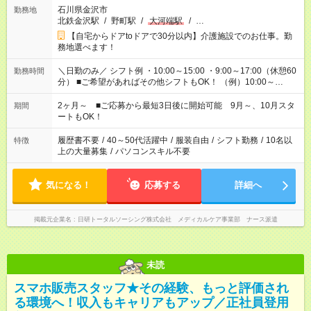
石川県金沢市
勤務地
北鉄金沢駅
/
野町駅
/
大河端駅
/
…
【自宅からドアtoドアで30分以内】介護施設でのお仕事。勤
務地選べます！
＼日勤のみ／ シフト例 ・10:00～15:00 ・9:00～17:00（休憩60
勤務時間
分） ■ご希望があればその他シフトもOK！ （例）10:00～
19:00 など 「家族とお休みを合わせたい」 「できれば残業は
したくない」 など、あなたのご希望に沿ったお仕事をご紹介し
2ヶ月～ ■ご応募から最短3日後に開始可能 9月～、10月スタ
期間
ます！ ※Wワーク希望の方へ 今ご覧のお仕事で希望する勤務時
ートもOK！
間と、もう1つのお仕事の勤務時間。 合計で週40時間を超える
場合は応募できません
履歴書不要
/
40～50代活躍中
/
服装自由
/
シフト勤務
/
10名以
特徴
上の大量募集
/
パソコンスキル不要
気になる！
応募する
詳細へ
掲載元企業名
日研トータルソーシング株式会社 メディカルケア事業部 ナース派遣
未読
スマホ販売スタッフ★その経験、もっと評価され
る環境へ！収入もキャリアもアップ／正社員登用