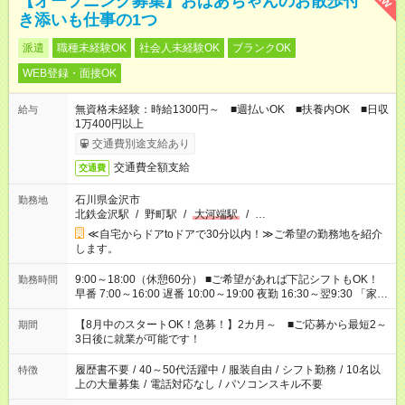
【オープニング募集】おばあちゃんのお散歩付
き添いも仕事の1つ
派遣
職種未経験OK
社会人未経験OK
ブランクOK
WEB登録・面接OK
無資格未経験：時給1300円～ ■週払いOK ■扶養内OK ■日収
給与
1万400円以上
交通費別途支給あり
交通費全額支給
交通費
石川県金沢市
勤務地
北鉄金沢駅
/
野町駅
/
大河端駅
/
…
≪自宅からドアtoドアで30分以内！≫ご希望の勤務地を紹介
します。
9:00～18:00（休憩60分） ■ご希望があれば下記シフトもOK！
勤務時間
早番 7:00～16:00 遅番 10:00～19:00 夜勤 16:30～翌9:30 「家族
と休みを合わせたい」 「余裕を持って夕飯の準備がしたい」
「できれば残業はしたくない」 など、ご希望を教えてください
【8月中のスタートOK！急募！】2カ月～ ■ご応募から最短2～
期間
ね。 ※Wワーク希望の方へ 今ご覧のお仕事で希望する勤務時間
3日後に就業が可能です！
と、もう1つのお仕事の勤務時間。 合計で週40時間を超える場
合は応募できません。
履歴書不要
/
40～50代活躍中
/
服装自由
/
シフト勤務
/
10名以
特徴
上の大量募集
/
電話対応なし
/
パソコンスキル不要