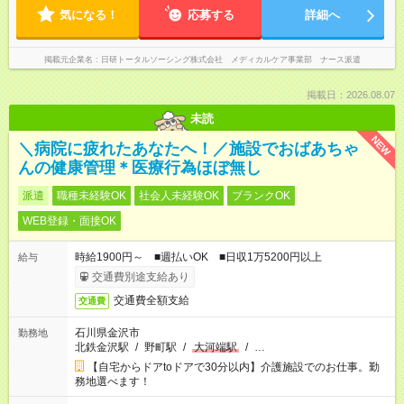
気になる！
応募する
詳細へ
掲載元企業名
日研トータルソーシング株式会社 メディカルケア事業部 ナース派遣
掲載日：2026.08.07
未読
NEW
＼病院に疲れたあなたへ！／施設でおばあちゃ
んの健康管理＊医療行為ほぼ無し
派遣
職種未経験OK
社会人未経験OK
ブランクOK
WEB登録・面接OK
時給1900円～ ■週払いOK ■日収1万5200円以上
給与
交通費別途支給あり
交通費全額支給
交通費
石川県金沢市
勤務地
北鉄金沢駅
/
野町駅
/
大河端駅
/
…
【自宅からドアtoドアで30分以内】介護施設でのお仕事。勤
務地選べます！