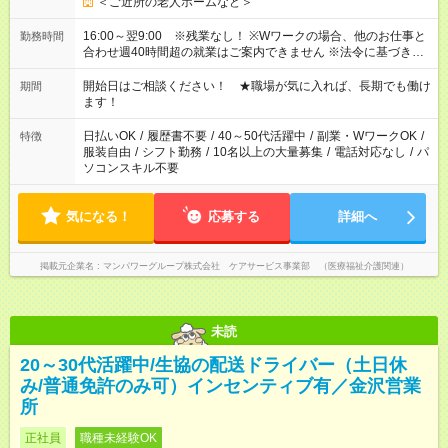
＜ご近所の老人ホームなど＞
16:00～翌9:00 ※残業なし！ ※Wワークの場合、他のお仕事と
勤務時間
合わせ週40時間超の就業はご案内できません ※法令に基づき、
週20時間以上勤務は社会保険への加入対象となります ※労働者
派遣法（日雇い派遣の原則禁止）により、短時間・短期間の就
開始日はご相談ください！ ★職場が気に入れば、長期でも働け
期間
業はご案内が難しい場合があります
ます！
日払いOK
/
履歴書不要
/
40～50代活躍中
/
副業・WワークOK
/
特徴
服装自由
/
シフト勤務
/
10名以上の大量募集
/
電話対応なし
/
パ
ソコンスキル不要
気になる！
応募する
詳細へ
掲載元企業名
マンパワーグループ株式会社 ケアサービス事業部 （医療福祉介護関連）
未読
20～30代活躍中/生協の配送ドライバー（土日休
み/普通免許のみ可）インセンティブ有／金沢営業
所
正社員
職種未経験OK