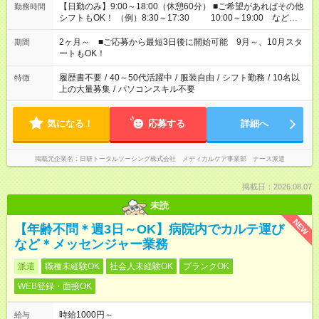
【日勤のみ】9:00～18:00（休憩60分） ■ご希望があればその他
勤務時間
シフトもOK！ （例）8:30～17:30 10:00～19:00 など
「家族とお休みを合わせたい」 「できれば残業はしたくない」
など、あなたのご希望に沿ったお仕事をご紹介します！ ※Wワ
2ヶ月～ ■ご応募から最短3日後に開始可能 9月～、10月スタ
期間
ーク希望の方へ 今ご覧のお仕事で希望する勤務時間と、もう1つ
ートもOK！
のお仕事の勤務時間。 合計で週40時間を超える場合は応募でき
ません
履歴書不要
/
40～50代活躍中
/
服装自由
/
シフト勤務
/
10名以
特徴
上の大量募集
/
パソコンスキル不要
気になる！
応募する
詳細へ
掲載元企業名
日研トータルソーシング株式会社 メディカルケア事業部 ナース派遣
掲載日：2026.08.07
未読
NEW
【年齢不問＊週3日～OK】病院内でカルテ運び
など＊メッセンジャー業務
派遣
職種未経験OK
社会人未経験OK
ブランクOK
WEB登録・面接OK
時給1000円～
給与