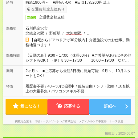
時給1900円～ ■週払いOK ■日収1万5200円以上
給与
交通費別途支給あり
交通費全額支給
交通費
石川県金沢市
勤務地
北鉄金沢駅
/
野町駅
/
大河端駅
/
…
【自宅からドアtoドアで30分以内】介護施設でのお仕事。勤
務地選べます！
【日勤のみ】9:00～17:00（休憩60分） ■ご希望があればその他
勤務時間
シフトもOK！ （例）8:30～17:30 10:00～19:00 など
「家族とお休みを合わせたい」 「できれば残業はしたくない」
など、あなたのご希望に沿ったお仕事をご紹介します！ ※Wワ
2ヶ月～ ■ご応募から最短3日後に開始可能 9月～、10月スタ
期間
ーク希望の方へ 今ご覧のお仕事で希望する勤務時間と、もう1つ
ートもOK！
のお仕事の勤務時間。 合計で週40時間を超える場合は応募でき
ません
履歴書不要
/
40～50代活躍中
/
服装自由
/
シフト勤務
/
10名以
特徴
上の大量募集
/
パソコンスキル不要
気になる！
応募する
詳細へ
掲載元企業名
日研トータルソーシング株式会社 メディカルケア事業部 ナース派遣
掲載日：2026.08.07