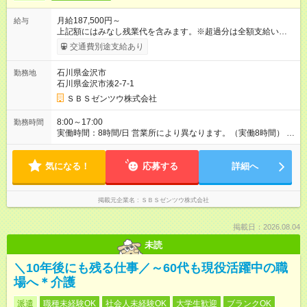
月給187,500円～
給与
上記額にはみなし残業代を含みます。※超過分は全額支給いたし
ます。 みなし残業代 61,605円／月 みなし残業時間 45時間／月
交通費別途支給あり
※月給＋インセンティブと賞与年2回を別途支給します ※以下の
固定残業代を含む/超過分は別途支給 ※試用期間3ヵ月 ＜固定残
石川県金沢市
勤務地
業代＞ 45時間分・61605円 ※残業時間にかかわらず、上記の金
石川県金沢市湊2-7-1
額は満額支給されます。 ＜インセンティブ支給あり！＞ 配送先
の隣のお宅やお客様から紹介されたお宅に 「生協の宅配サービ
ＳＢＳゼンツウ株式会社
ス」を提案して 新規受注につながれば、別途インセンティブを
支給。 月5～6万円のインセンティブを手にしている社員もいま
8:00～17:00
勤務時間
す。 ＜想定年収＞ ・294万～430万（入社1～3年目安） ・480
実働時間：8時間/日 営業所により異なります。（実働8時間） ※
万～570万（入社4～5年目安） ・570万～620万目安（課長/エリ
残業: 平均1日1時間～1.5時間程度 配送に慣れてくると残業ほと
ア長） 【試用期間】試用期間あり 試用期間の長さ：3ヶ月 雇用
んどなしの方も！
形態、給与は本採用時と同じです。
気になる！
応募する
詳細へ
掲載元企業名
ＳＢＳゼンツウ株式会社
掲載日：2026.08.04
未読
＼10年後にも残る仕事／～60代も現役活躍中の職
場へ＊介護
派遣
職種未経験OK
社会人未経験OK
大学生歓迎
ブランクOK