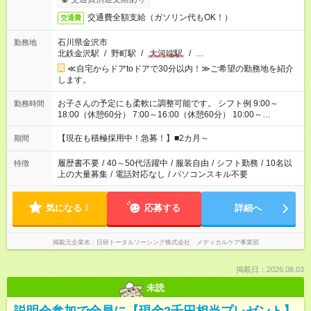
交通費全額支給（ガソリン代もOK！）
交通費
石川県金沢市
勤務地
北鉄金沢駅
/
野町駅
/
大河端駅
/
…
≪自宅からドアtoドアで30分以内！≫ご希望の勤務地を紹介
します。
お子さんの予定にも柔軟に調整可能です。 シフト例 9:00～
勤務時間
18:00（休憩60分） 7:00～16:00（休憩60分） 10:00～
19:00（休憩60分） ※Wワーク希望の方へ 今ご覧のお仕事で希
望する勤務時間と、もう1つのお仕事の勤務時間の合計が 週40
【現在も積極採用中！急募！】■2カ月～
期間
時間を超えなければOKです。
履歴書不要
/
40～50代活躍中
/
服装自由
/
シフト勤務
/
10名以
特徴
上の大量募集
/
電話対応なし
/
パソコンスキル不要
気になる！
応募する
詳細へ
掲載元企業名
日研トータルソーシング株式会社 メディカルケア事業部
掲載日：2026.08.03
未読