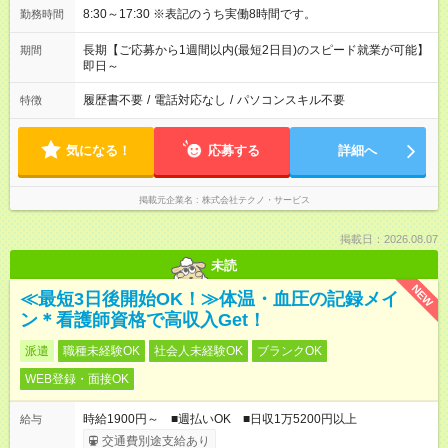
8:30～17:30 ※表記のうち実働8時間です。
勤務時間
長期【ご応募から1週間以内(最短2日目)のスピード就業が可能】
期間
即日～
履歴書不要
/
電話対応なし
/
パソコンスキル不要
特徴
気になる！
応募する
詳細へ
掲載元企業名
株式会社テクノ・サービス
掲載日：2026.08.07
未読
NEW
≪最短3日後開始OK！≫体温・血圧の記録メイ
ン＊看護師資格で高収入Get！
派遣
職種未経験OK
社会人未経験OK
ブランクOK
WEB登録・面接OK
時給1900円～ ■週払いOK ■日収1万5200円以上
給与
交通費別途支給あり