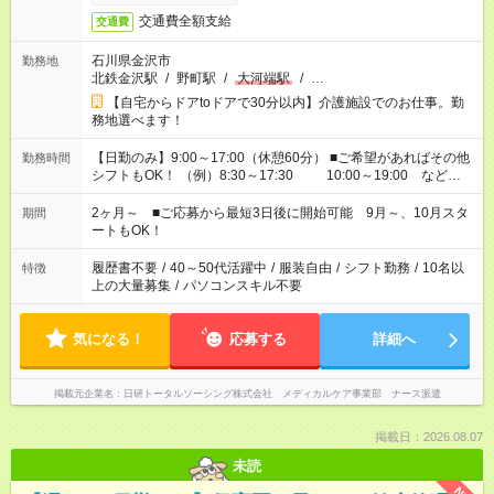
交通費全額支給
交通費
石川県金沢市
勤務地
北鉄金沢駅
/
野町駅
/
大河端駅
/
…
【自宅からドアtoドアで30分以内】介護施設でのお仕事。勤
務地選べます！
【日勤のみ】9:00～17:00（休憩60分） ■ご希望があればその他
勤務時間
シフトもOK！ （例）8:30～17:30 10:00～19:00 など
「家族とお休みを合わせたい」 「できれば残業はしたくない」
など、あなたのご希望に沿ったお仕事をご紹介します！ ※Wワ
2ヶ月～ ■ご応募から最短3日後に開始可能 9月～、10月スタ
期間
ーク希望の方へ 今ご覧のお仕事で希望する勤務時間と、もう1つ
ートもOK！
のお仕事の勤務時間。 合計で週40時間を超える場合は応募でき
ません
履歴書不要
/
40～50代活躍中
/
服装自由
/
シフト勤務
/
10名以
特徴
上の大量募集
/
パソコンスキル不要
気になる！
応募する
詳細へ
掲載元企業名
日研トータルソーシング株式会社 メディカルケア事業部 ナース派遣
掲載日：2026.08.07
未読