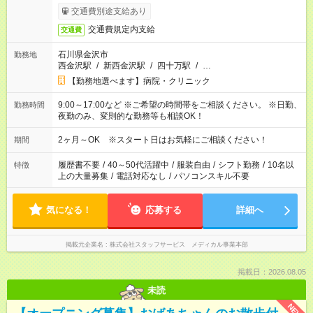
交通費別途支給あり
交通費規定内支給
交通費
石川県金沢市
勤務地
西金沢駅
/
新西金沢駅
/
四十万駅
/
…
【勤務地選べます】病院・クリニック
9:00～17:00など ※ご希望の時間帯をご相談ください。 ※日勤、
勤務時間
夜勤のみ、変則的な勤務等も相談OK！
2ヶ月～OK ※スタート日はお気軽にご相談ください！
期間
履歴書不要
/
40～50代活躍中
/
服装自由
/
シフト勤務
/
10名以
特徴
上の大量募集
/
電話対応なし
/
パソコンスキル不要
気になる！
応募する
詳細へ
掲載元企業名
株式会社スタッフサービス メディカル事業本部
掲載日：2026.08.05
未読
NEW