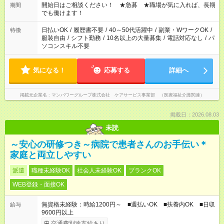
ん ※法令に基づき、週20時間以上勤務は社会保険への加入対象
開始日はご相談ください！ ★急募 ★職場が気に入れば、長期
期間
となります ※労働者派遣法（日雇い派遣の原則禁止）により、
でも働けます！
短時間・短期間の就業はご案内が難しい場合があります
日払いOK
/
履歴書不要
/
40～50代活躍中
/
副業・WワークOK
/
特徴
服装自由
/
シフト勤務
/
10名以上の大量募集
/
電話対応なし
/
パ
ソコンスキル不要
気になる！
応募する
詳細へ
掲載元企業名
マンパワーグループ株式会社 ケアサービス事業部 （医療福祉介護関連）
掲載日：2026.08.03
未読
～安心の研修つき～病院で患者さんのお手伝い＊
家庭と両立しやすい
派遣
職種未経験OK
社会人未経験OK
ブランクOK
WEB登録・面接OK
無資格未経験：時給1200円～ ■週払いOK ■扶養内OK ■日収
給与
9600円以上
交通費別途支給あり