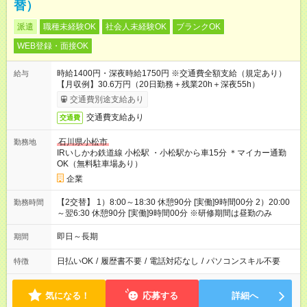
替）
派遣
職種未経験OK
社会人未経験OK
ブランクOK
WEB登録・面接OK
時給1400円・深夜時給1750円 ※交通費全額支給（規定あり）
給与
【月収例】30.6万円（20日勤務＋残業20h＋深夜55h）
交通費別途支給あり
交通費支給あり
交通費
石川県小松市
勤務地
IRいしかわ鉄道線 小松駅 ・小松駅から車15分 ＊マイカー通勤
OK（無料駐車場あり）
企業
【2交替】 1）8:00～18:30 休憩90分 [実働]9時間00分 2）20:00
勤務時間
～翌6:30 休憩90分 [実働]9時間00分 ※研修期間は昼勤のみ
即日～長期
期間
日払いOK
/
履歴書不要
/
電話対応なし
/
パソコンスキル不要
特徴
気になる！
応募する
詳細へ