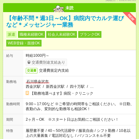
未読
NEW
【年齢不問＊週3日～OK】病院内でカルテ運び
など＊メッセンジャー業務
派遣
職種未経験OK
社会人未経験OK
ブランクOK
WEB登録・面接OK
時給1000円～
給与
交通費別途支給あり
交通費規定内支給
交通費
石川県金沢市
勤務地
西金沢駅
/
新西金沢駅
/
四十万駅
/
…
【勤務地選べます】病院・クリニック
9:00～17:00など ※ご希望の時間帯をご相談ください。 ※日勤、
勤務時間
夜勤のみ、変則的な勤務等も相談OK！
2ヶ月～OK ※スタート日はお気軽にご相談ください！
期間
履歴書不要
/
40～50代活躍中
/
服装自由
/
シフト勤務
/
10名以
特徴
上の大量募集
/
電話対応なし
/
パソコンスキル不要