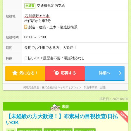
交通費規定内支給
交通費
石川県野々市市
勤務地
松任駅から車7分
製造・建築・土木・製造技術系
08:00～17:00
勤務時間
長期でお仕事できる方、大歓迎！
期間
日払いOK
/
履歴書不要
/
電話対応なし
特徴
気になる！
応募する
詳細へ
掲載元企業名
株式会社綜合キャリアオプション 製造事業部（全国）
掲載日：2026.08.05
未読
NEW
【未経験の方大歓迎！】布素材の目視検査/日払
いOK