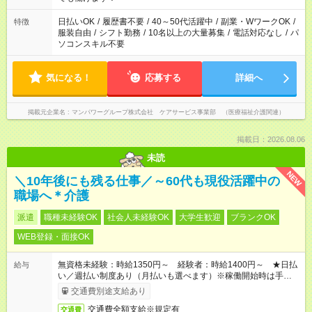
短時間・短期間の就業はご案内が難しい場合があります
日払いOK
/
履歴書不要
/
40～50代活躍中
/
副業・WワークOK
/
特徴
服装自由
/
シフト勤務
/
10名以上の大量募集
/
電話対応なし
/
パ
ソコンスキル不要
気になる！
応募する
詳細へ
掲載元企業名
マンパワーグループ株式会社 ケアサービス事業部 （医療福祉介護関連）
掲載日：2026.08.06
未読
NEW
＼10年後にも残る仕事／～60代も現役活躍中の
職場へ＊介護
派遣
職種未経験OK
社会人未経験OK
大学生歓迎
ブランクOK
WEB登録・面接OK
無資格未経験：時給1350円～ 経験者：時給1400円～ ★日払
給与
い／週払い制度あり（月払いも選べます）※稼働開始時は手続き
完了次第のお支払いとなります。
交通費別途支給あり
交通費全額支給※規定有
交通費