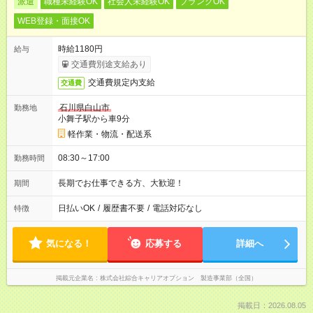
派遣
職種未経験OK
社会人未経験OK
ブランクOK
WEB登録・面接OK
時給1180円
給与
交通費別途支給あり
交通費規定内支給
交通費
石川県白山市
勤務地
小舞子駅から車9分
軽作業・物流・配送系
08:30～17:00
勤務時間
長期でお仕事できる方、大歓迎！
期間
日払いOK
/
履歴書不要
/
電話対応なし
特徴
気になる！
応募する
詳細へ
掲載元企業名
株式会社綜合キャリアオプション 製造事業部（全国）
掲載日：2026.08.05