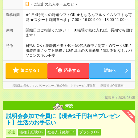
＜ご近所の老人ホームなど＞
★1日4時間～の時短シフトOK ★もちろんフルタイムシフトも可
勤務時間
能 ★スタート時間選べます 7:00～16:00 9:00～18:00 11:00～
20:00 など 残業なし！ ※Wワークの場合、他のお仕事と合わせ
週40時間超の就業はご案内できません ※法令に基づき、週20時
開始日はご相談ください！ ★職場が気に入れば、長期でも働け
期間
間以上勤務は社会保険への加入対象となります ※労働者派遣法
ます！
（日雇い派遣の原則禁止）により、短時間・短期間の就業はご
案内が難しい場合があります
日払いOK
/
履歴書不要
/
40～50代活躍中
/
副業・WワークOK
/
特徴
服装自由
/
シフト勤務
/
10名以上の大量募集
/
電話対応なし
/
パ
ソコンスキル不要
気になる！
応募する
詳細へ
掲載元企業名
マンパワーグループ株式会社 ケアサービス事業部 （医療福祉介護関連）
掲載日：2026.08.05
未読
NEW
説明会参加で全員に【現金2千円相当プレゼン
ト】生活のお手伝い
派遣
職種未経験OK
社会人未経験OK
ブランクOK