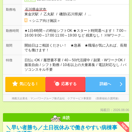
石川県金沢市
勤務地
東金沢駅
/
乙丸駅
/
磯部(石川県)駅
/
…
＜シニア向け施設＞
★1日4時間～の時短シフトOK ★スタート時間選べます！ 7:00～
勤務時間
16:00 9:00～17:00 11:00～19:00 など 残業なし！ ※Wワークの
場合、他のお仕事と合わせ週40時間超の就業はご案内できませ
ん ※法令に基づき、週20時間以上勤務は社会保険への加入対象
開始日はご相談ください！ ★急募 ★職場が気に入れば、長期
期間
となります ※労働者派遣法（日雇い派遣の原則禁止）により、
でも働けます！
短時間・短期間の就業はご案内が難しい場合があります
日払いOK
/
履歴書不要
/
40～50代活躍中
/
副業・WワークOK
/
特徴
服装自由
/
シフト勤務
/
10名以上の大量募集
/
電話対応なし
/
パ
ソコンスキル不要
気になる！
応募する
詳細へ
掲載元企業名
マンパワーグループ株式会社 ケアサービス事業部 （医療福祉介護関連）
掲載日：2026.08.06
未読
NEW
＼早い者勝ち／土日祝休みで働きやすい病棟事