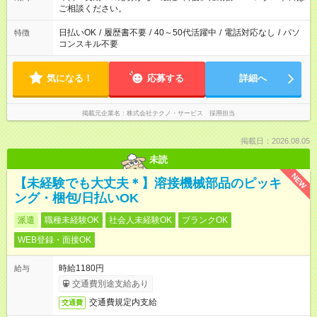
ご相談ください。
日払いOK
/
履歴書不要
/
40～50代活躍中
/
電話対応なし
/
パソ
特徴
コンスキル不要
気になる！
応募する
詳細へ
掲載元企業名
株式会社テクノ・サービス 採用担当
掲載日：2026.08.05
未読
NEW
【未経験でも大丈夫＊】溶接機械部品のピッキ
ング・梱包/日払いOK
派遣
職種未経験OK
社会人未経験OK
ブランクOK
WEB登録・面接OK
時給1180円
給与
交通費別途支給あり
交通費規定内支給
交通費