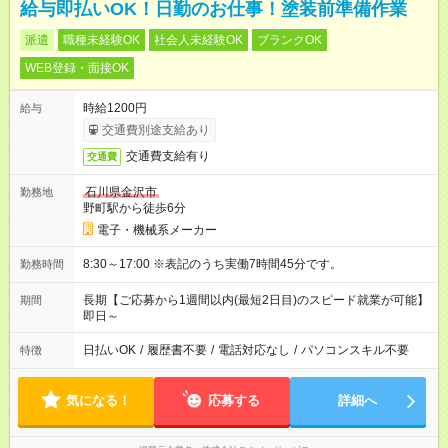
給与即払いOK！日勤のお仕事！塗装前準備作業
派遣
職種未経験OK
社会人未経験OK
ブランクOK
WEB登録・面接OK
時給1200円
給与
交通費別途支給あり
交通費支給有り
交通費
石川県金沢市
勤務地
野町駅から徒歩6分
電子・機械系メーカー
8:30～17:00 ※表記のうち実働7時間45分です。
勤務時間
長期【ご応募から1週間以内(最短2日目)のスピード就業が可能】
期間
即日～
日払いOK
/
履歴書不要
/
電話対応なし
/
パソコンスキル不要
特徴
気になる！
応募する
詳細へ