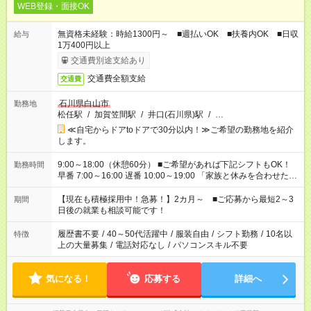
WEB登録・面接OK
無資格未経験：時給1300円～ ■週払いOK ■扶養内OK ■日収
給与
1万400円以上
交通費別途支給あり
交通費全額支給
交通費
石川県白山市
勤務地
松任駅
/
加賀笠間駅
/
井口(石川県)駅
/
…
≪自宅からドアtoドアで30分以内！≫ご希望の勤務地を紹介
します。
9:00～18:00（休憩60分） ■ご希望があれば下記シフトもOK！
勤務時間
早番 7:00～16:00 遅番 10:00～19:00 「家族と休みを合わせた
い」 「余裕を持って夕飯の準備がしたい」 「できれば残業はし
たくない」 など、ご希望を教えてくださいね。 ※Wワーク希望
【現在も積極採用中！急募！】2カ月～ ■ご応募から最短2～3
期間
の方へ 今ご覧のお仕事で希望する勤務時間と、もう1つのお仕事
日後の就業も相談可能です！
の勤務時間。 合計で週40時間を超える場合は応募できません。
履歴書不要
/
40～50代活躍中
/
服装自由
/
シフト勤務
/
10名以
特徴
上の大量募集
/
電話対応なし
/
パソコンスキル不要
気になる！
応募する
詳細へ