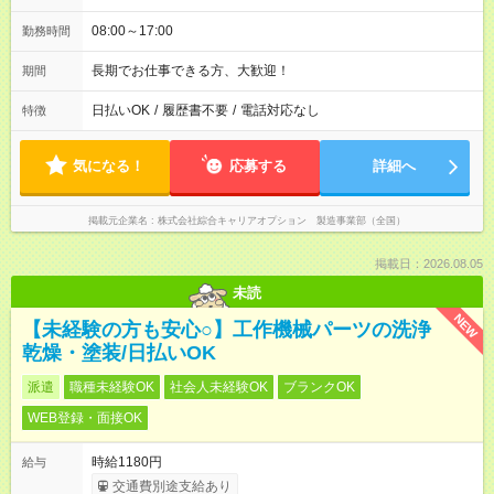
08:00～17:00
勤務時間
長期でお仕事できる方、大歓迎！
期間
日払いOK
/
履歴書不要
/
電話対応なし
特徴
気になる！
応募する
詳細へ
掲載元企業名
株式会社綜合キャリアオプション 製造事業部（全国）
掲載日：2026.08.05
未読
NEW
【未経験の方も安心○】工作機械パーツの洗浄
乾燥・塗装/日払いOK
派遣
職種未経験OK
社会人未経験OK
ブランクOK
WEB登録・面接OK
時給1180円
給与
交通費別途支給あり