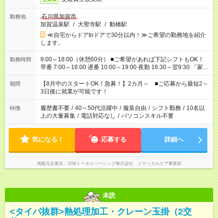
石川県加賀市
勤務地
加賀温泉駅
/
大聖寺駅
/
動橋駅
≪自宅からドアtoドアで30分以内！≫ご希望の勤務地を紹介
します。
9:00～18:00（休憩60分） ■ご希望があれば下記シフトもOK！
勤務時間
早番 7:00～16:00 遅番 10:00～19:00 夜勤 16:30～翌9:30 「家族
と休みを合わせたい」 「余裕を持って夕飯の準備がしたい」
「できれば残業はしたくない」 など、ご希望を教えてください
【8月中のスタートOK！急募！】2カ月～ ■ご応募から最短2～
期間
ね。 ※Wワーク希望の方へ 今ご覧のお仕事で希望する勤務時間
3日後に就業が可能です！
と、もう1つのお仕事の勤務時間。 合計で週40時間を超える場
合は応募できません。
履歴書不要
/
40～50代活躍中
/
服装自由
/
シフト勤務
/
10名以
特徴
上の大量募集
/
電話対応なし
/
パソコンスキル不要
気になる！
応募する
詳細へ
掲載元企業名
日研トータルソーシング株式会社 メディカルケア事業部
未読
<タイパ抜群>熱処理加工・クレーン玉掛（2交