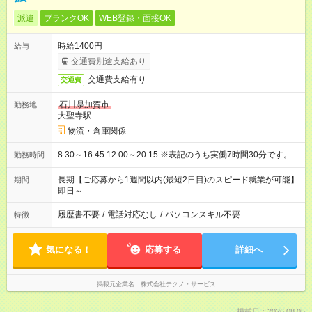
派遣
ブランクOK
WEB登録・面接OK
時給1400円
給与
交通費別途支給あり
交通費支給有り
交通費
石川県加賀市
勤務地
大聖寺駅
物流・倉庫関係
8:30～16:45 12:00～20:15 ※表記のうち実働7時間30分です。
勤務時間
長期【ご応募から1週間以内(最短2日目)のスピード就業が可能】
期間
即日～
履歴書不要
/
電話対応なし
/
パソコンスキル不要
特徴
気になる！
応募する
詳細へ
掲載元企業名
株式会社テクノ・サービス
掲載日：2026.08.05