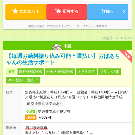
気になる！
応募する
詳細へ
掲載元企業名
株式会社スタッフサービス メディカル事業本部
掲載日：2026.08.05
未読
NEW
【毎週お給料振り込み可能＊週払い】おばあち
ゃんの生活サポート
派遣
職種未経験OK
社会人未経験OK
大学生歓迎
ブランクOK
WEB登録・面接OK
無資格未経験：時給1350円～ 経験者：時給1400円～★日払い
給与
／週払い制度あり（月払いも選べます）※稼働開始時は手続き完
了次第のお支払いとなります。
交通費別途支給あり
交通費支給※規定有
交通費
～5万円
月収例
石川県金沢市
勤務地
東金沢駅
/
乙丸駅
/
磯部(石川県)駅
/
…