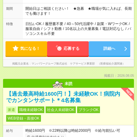
場合、他のお仕事と合わせ週40時間超の就業はご案内できませ
ん ※法令に基づき、週20時間以上勤務は社会保険への加入対象
開始日はご相談ください！ ★急募 ★職場が気に入れば、長期
期間
となります ※労働者派遣法（日雇い派遣の原則禁止）により、
でも働けます！
短時間・短期間の就業はご案内が難しい場合があります
日払いOK
/
履歴書不要
/
40～50代活躍中
/
副業・WワークOK
/
特徴
服装自由
/
シフト勤務
/
10名以上の大量募集
/
電話対応なし
/
パ
ソコンスキル不要
気になる！
応募する
詳細へ
掲載元企業名
マンパワーグループ株式会社 ケアサービス事業部 （医療福祉介護関連）
掲載日：2026.08.05
未読
NEW
【過去最高時給1600円！】未経験OK！病院内
でカンタンサポート＊4名募集
派遣
職種未経験OK
社会人未経験OK
ブランクOK
WEB登録・面接OK
時給1600円 ※22時以降は時給2000円 ※給与前払い可
給与