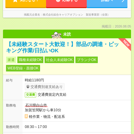
掲載元企業名
株式会社綜合キャリアオプション 製造事業部（全国）
掲載日：2026.08.05
未読
NEW
【未経験スタート大歓迎！】部品の調達・ピッ
キング作業/日払いOK
派遣
職種未経験OK
社会人未経験OK
ブランクOK
WEB登録・面接OK
時給1180円
給与
交通費別途支給あり
交通費規定内支給
交通費
石川県白山市
勤務地
加賀笠間駅から車10分
軽作業・物流・配送系
08:30～17:00
勤務時間