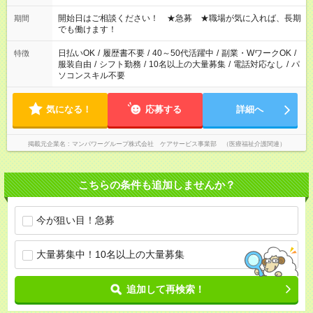
場合、他のお仕事と合わせ週40時間超の就業はご案内できませ
ん ※法令に基づき、週20時間以上勤務は社会保険への加入対象
開始日はご相談ください！ ★急募 ★職場が気に入れば、長期
期間
となります ※労働者派遣法（日雇い派遣の原則禁止）により、
でも働けます！
短時間・短期間の就業はご案内が難しい場合があります
日払いOK
/
履歴書不要
/
40～50代活躍中
/
副業・WワークOK
/
特徴
服装自由
/
シフト勤務
/
10名以上の大量募集
/
電話対応なし
/
パ
ソコンスキル不要
気になる！
応募する
詳細へ
掲載元企業名
マンパワーグループ株式会社 ケアサービス事業部 （医療福祉介護関連）
こちらの条件も追加しませんか？
今が狙い目！急募
大量募集中！10名以上の大量募集
追加して再検索！