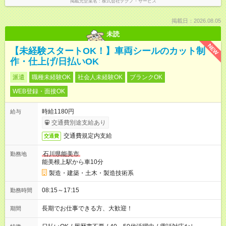
掲載元企業名
株式会社テクノ・サービス
掲載日：2026.08.05
未読
NEW
【未経験スタートOK！】車両シールのカット制
作・仕上げ/日払いOK
派遣
職種未経験OK
社会人未経験OK
ブランクOK
WEB登録・面接OK
時給1180円
給与
交通費別途支給あり
交通費規定内支給
交通費
石川県能美市
勤務地
能美根上駅から車10分
製造・建築・土木・製造技術系
08:15～17:15
勤務時間
長期でお仕事できる方、大歓迎！
期間