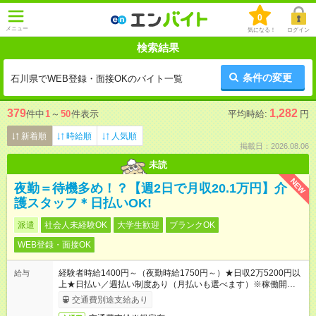
0
メニュー
気になる！
ログイン
検索結果
条件の変更
石川県でWEB登録・面接OKのバイト一覧
379
1,282
件中
1
～
50
件表示
平均時給:
円
新着順
時給順
人気順
掲載日：2026.08.06
未読
NEW
夜勤＝待機多め！？【週2日で月収20.1万円】介
護スタッフ＊日払いOK!
派遣
社会人未経験OK
大学生歓迎
ブランクOK
WEB登録・面接OK
経験者時給1400円～（夜勤時給1750円～）★日収2万5200円以
給与
上★日払い／週払い制度あり（月払いも選べます）※稼働開始時
は手続き完了次第のお支払いとなります。
交通費別途支給あり