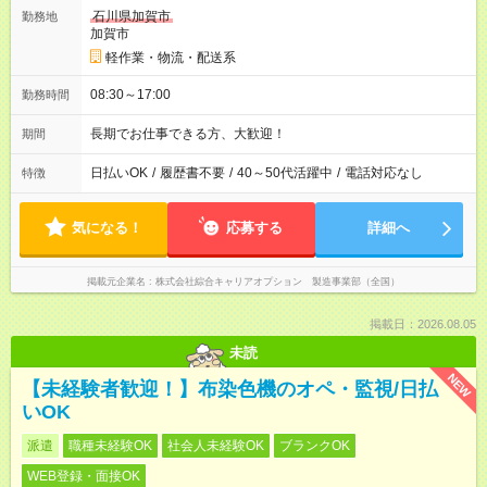
石川県加賀市
勤務地
加賀市
軽作業・物流・配送系
08:30～17:00
勤務時間
長期でお仕事できる方、大歓迎！
期間
日払いOK
/
履歴書不要
/
40～50代活躍中
/
電話対応なし
特徴
気になる！
応募する
詳細へ
掲載元企業名
株式会社綜合キャリアオプション 製造事業部（全国）
掲載日：2026.08.05
未読
NEW
【未経験者歓迎！】布染色機のオペ・監視/日払
いOK
派遣
職種未経験OK
社会人未経験OK
ブランクOK
WEB登録・面接OK