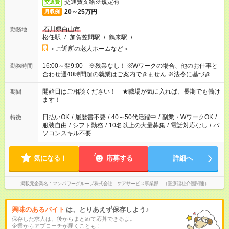
交通費支給※規定有
交通費
20～25万円
月収例
石川県白山市
勤務地
松任駅
/
加賀笠間駅
/
鶴来駅
/
…
＜ご近所の老人ホームなど＞
16:00～翌9:00 ※残業なし！ ※Wワークの場合、他のお仕事と
勤務時間
合わせ週40時間超の就業はご案内できません ※法令に基づき、
週20時間以上勤務は社会保険への加入対象となります ※労働者
派遣法（日雇い派遣の原則禁止）により、短時間・短期間の就
開始日はご相談ください！ ★職場が気に入れば、長期でも働け
期間
業はご案内が難しい場合があります
ます！
日払いOK
/
履歴書不要
/
40～50代活躍中
/
副業・WワークOK
/
特徴
服装自由
/
シフト勤務
/
10名以上の大量募集
/
電話対応なし
/
パ
ソコンスキル不要
気になる！
応募する
詳細へ
掲載元企業名
マンパワーグループ株式会社 ケアサービス事業部 （医療福祉介護関連）
興味のあるバイト
は、とりあえず保存しよう♪
保存した求人は、後からまとめて応募できるよ。
企業からアプローチが届くことも！