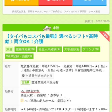
掲載元企業名
日研トータルソーシング株式会社 メディカルケア事業部 ナース派遣
掲載日：2026.08.08
未読
NEW
【タイパもコスパも最強】選べるシフト×高時
給！両立OK！介護
派遣
職種未経験OK
社会人未経験OK
大学生歓迎
ブランクOK
WEB登録・面接OK
無資格未経験：時給1350円～ 経験者：時給1400円～★日払い
給与
／週払い制度あり（月払いも選べます）※稼働開始時は手続き完
了次第のお支払いとなります。
交通費別途支給あり
交通費支給※規定有
交通費
石川県金沢市
勤務地
西金沢駅
/
西泉駅
/
森本駅
/
…
＜ご近所の老人ホーム、病院など＞
★1日4時間～の時短シフトOK ★スタート時間選べます！ 7:00～
勤務時間