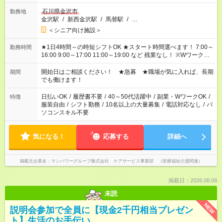
石川県金沢市
勤務地
金沢駅
/
新西金沢駅
/
馬替駅
/
…
＜シニア向け施設＞
★1日4時間～の時短シフトOK ★スタート時間選べます！ 7:00～
勤務時間
16:00 9:00～17:00 11:00～19:00 など 残業なし！ ※Wワークの
場合、他のお仕事と合わせ週40時間超の就業はご案内できませ
ん ※法令に基づき、週20時間以上勤務は社会保険への加入対象
開始日はご相談ください！ ★急募 ★職場が気に入れば、長期
期間
となります ※労働者派遣法（日雇い派遣の原則禁止）により、
でも働けます！
短時間・短期間の就業はご案内が難しい場合があります
日払いOK
/
履歴書不要
/
40～50代活躍中
/
副業・WワークOK
/
特徴
服装自由
/
シフト勤務
/
10名以上の大量募集
/
電話対応なし
/
パ
ソコンスキル不要
気になる！
応募する
詳細へ
掲載元企業名
マンパワーグループ株式会社 ケアサービス事業部 （医療福祉介護関連）
掲載日：2026.08.09
未読
NEW
説明会参加で全員に【現金2千円相当プレゼン
ト】生活のお手伝い