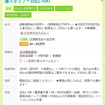
護スタッフ＊日払いOK!
派遣
社会人未経験OK
大学生歓迎
ブランクOK
WEB登録・面接OK
経験者時給1400円～（夜勤時給1750円～）★日収2万5200円以
給与
上★日払い／週払い制度あり（月払いも選べます）※稼働開始時
は手続き完了次第のお支払いとなります。
交通費別途支給あり
交通費支給※規定有
交通費
20～25万円
月収例
石川県加賀市
勤務地
加賀温泉駅
/
大聖寺駅
/
動橋駅
＜ご近所の老人ホームなど＞
16:00～翌9:00 ※残業なし！ ※Wワークの場合、他のお仕事と
勤務時間
合わせ週40時間超の就業はご案内できません ※法令に基づき、
週20時間以上勤務は社会保険への加入対象となります ※労働者
派遣法（日雇い派遣の原則禁止）により、短時間・短期間の就
開始日はご相談ください！ ★職場が気に入れば、長期でも働け
期間
業はご案内が難しい場合があります
ます！
日払いOK
/
履歴書不要
/
40～50代活躍中
/
副業・WワークOK
/
特徴
服装自由
/
シフト勤務
/
10名以上の大量募集
/
電話対応なし
/
パ
ソコンスキル不要