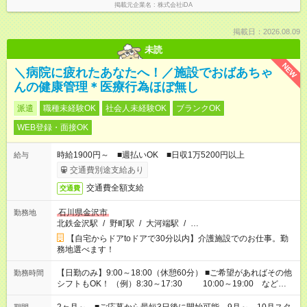
掲載元企業名
株式会社iDA
掲載日：2026.08.09
未読
NEW
＼病院に疲れたあなたへ！／施設でおばあちゃ
んの健康管理＊医療行為ほぼ無し
派遣
職種未経験OK
社会人未経験OK
ブランクOK
WEB登録・面接OK
時給1900円～ ■週払いOK ■日収1万5200円以上
給与
交通費別途支給あり
交通費全額支給
交通費
石川県金沢市
勤務地
北鉄金沢駅
/
野町駅
/
大河端駅
/
…
【自宅からドアtoドアで30分以内】介護施設でのお仕事。勤
務地選べます！
【日勤のみ】9:00～18:00（休憩60分） ■ご希望があればその他
勤務時間
シフトもOK！ （例）8:30～17:30 10:00～19:00 など
「家族とお休みを合わせたい」 「できれば残業はしたくない」
など、あなたのご希望に沿ったお仕事をご紹介します！ ※Wワ