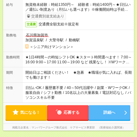
無資格未経験：時給1350円～ 経験者：時給1400円～★日払い
給与
／週払い制度あり（月払いも選べます）※稼働開始時は手続き完
了次第のお支払いとなります。
交通費別途支給あり
交通費全額支給※規定有
交通費
石川県加賀市
勤務地
加賀温泉駅
/
大聖寺駅
/
動橋駅
＜シニア向けマンション＞
★1日4時間～の時短シフトOK ★スタート時間選べます！ 7:00～
勤務時間
16:00 9:00～17:00 11:00～19:00 など 残業なし！ ※Wワークの
場合、他のお仕事と合わせ週40時間超の就業はご案内できませ
ん ※法令に基づき、週20時間以上勤務は社会保険への加入対象
開始日はご相談ください！ ★急募 ★職場が気に入れば、長期
期間
となります ※労働者派遣法（日雇い派遣の原則禁止）により、
でも働けます！
短時間・短期間の就業はご案内が難しい場合があります
日払いOK
/
履歴書不要
/
40～50代活躍中
/
副業・WワークOK
/
特徴
服装自由
/
シフト勤務
/
10名以上の大量募集
/
電話対応なし
/
パ
ソコンスキル不要
気になる！
応募する
詳細へ
掲載元企業名
マンパワーグループ株式会社 ケアサービス事業部 （医療福祉介護関連）