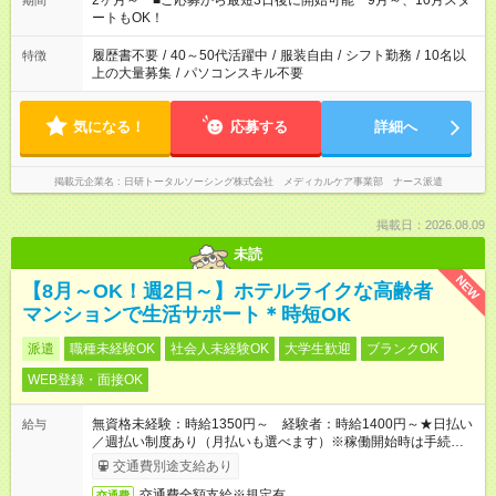
2ヶ月～ ■ご応募から最短3日後に開始可能 9月～、10月スタ
期間
ーク希望の方へ 今ご覧のお仕事で希望する勤務時間と、もう1つ
ートもOK！
のお仕事の勤務時間。 合計で週40時間を超える場合は応募でき
ません
履歴書不要
/
40～50代活躍中
/
服装自由
/
シフト勤務
/
10名以
特徴
上の大量募集
/
パソコンスキル不要
気になる！
応募する
詳細へ
掲載元企業名
日研トータルソーシング株式会社 メディカルケア事業部 ナース派遣
掲載日：2026.08.09
未読
NEW
【8月～OK！週2日～】ホテルライクな高齢者
マンションで生活サポート＊時短OK
派遣
職種未経験OK
社会人未経験OK
大学生歓迎
ブランクOK
WEB登録・面接OK
無資格未経験：時給1350円～ 経験者：時給1400円～★日払い
給与
／週払い制度あり（月払いも選べます）※稼働開始時は手続き完
了次第のお支払いとなります。
交通費別途支給あり
交通費全額支給※規定有
交通費