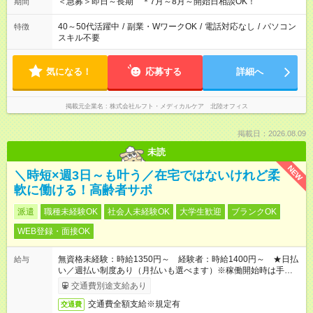
＜急募＞即日～長期 ＊7月～8月～開始日相談OK！
期間
40～50代活躍中
/
副業・WワークOK
/
電話対応なし
/
パソコン
特徴
スキル不要
気になる！
応募する
詳細へ
掲載元企業名
株式会社ルフト・メディカルケア 北陸オフィス
掲載日：2026.08.09
未読
NEW
＼時短×週3日～も叶う／在宅ではないけれど柔
軟に働ける！高齢者サポ
派遣
職種未経験OK
社会人未経験OK
大学生歓迎
ブランクOK
WEB登録・面接OK
無資格未経験：時給1350円～ 経験者：時給1400円～ ★日払
給与
い／週払い制度あり（月払いも選べます）※稼働開始時は手続き
完了次第のお支払いとなります。
交通費別途支給あり
交通費全額支給※規定有
交通費