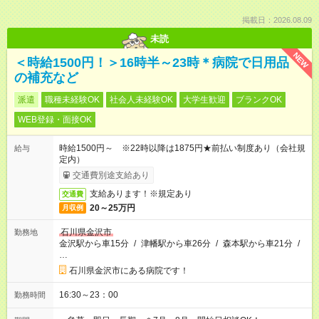
掲載日：2026.08.09
未読
NEW
＜時給1500円！＞16時半～23時＊病院で日用品
の補充など
派遣
職種未経験OK
社会人未経験OK
大学生歓迎
ブランクOK
WEB登録・面接OK
時給1500円～ ※22時以降は1875円★前払い制度あり（会社規
給与
定内）
交通費別途支給あり
支給あります！※規定あり
交通費
20～25万円
月収例
石川県金沢市
勤務地
金沢駅から車15分
/
津幡駅から車26分
/
森本駅から車21分
/
…
石川県金沢市にある病院です！
16:30～23：00
勤務時間