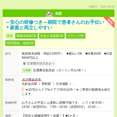
掲載日：2026.08.09
未読
NEW
～安心の研修つき～病院で患者さんのお手伝い
＊家庭と両立しやすい
派遣
職種未経験OK
社会人未経験OK
ブランクOK
WEB登録・面接OK
無資格未経験：時給1200円～ ■週払いOK ■扶養内OK ■日収
給与
9600円以上
交通費別途支給あり
交通費全額支給（ガソリン代もOK！）
交通費
石川県金沢市
勤務地
北鉄金沢駅
/
野町駅
/
大河端駅
/
…
≪自宅からドアtoドアで30分以内！≫ご希望の勤務地を紹介
します。
お子さんの予定にも柔軟に調整可能です。 シフト例 9:00～
勤務時間
18:00（休憩60分） 7:00～16:00（休憩60分） 10:00～
19:00（休憩60分） ※Wワーク希望の方へ 今ご覧のお仕事で希
望する勤務時間と、もう1つのお仕事の勤務時間の合計が 週40
【現在も積極採用中！急募！】■2カ月～
期間