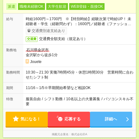
派遣
職種未経験OK
大学生歓迎
WEB登録・面接OK
時給1600円～1700円 ※【特別時給】経験次第で時給UP！ 未
給与
経験者・学生（経験問わず）：1600円／経験者（ファッション
商材販売半年以上）：1650～1700円
交通費別途支給あり
交通費全額支給（規定あり）
交通費
石川県金沢市
勤務地
金沢駅から徒歩1分
Jouete
10:30～21:30 実働7時間45分・休憩1時間30分 営業時間に合わ
勤務時間
せたシフト制
11/16～1/5※早期開始希望など相談OK
期間
服装自由
/
シフト勤務
/
10名以上の大量募集
/
パソコンスキル不
特徴
要
気になる！
応募する
詳細へ
掲載元企業名
株式会社iDA