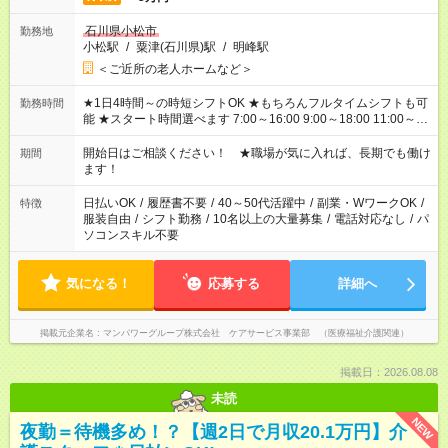
石川県小松市
勤務地
小松駅
/
粟津(石川県)駅
/
明峰駅
＜ご近所の老人ホームなど＞
★1日4時間～の時短シフトOK ★もちろんフルタイムシフトも可
勤務時間
能 ★スタート時間選べます 7:00～16:00 9:00～18:00 11:00～
20:00 など 残業なし！ ※Wワークの場合、他のお仕事と合わせ
週40時間超の就業はご案内できません ※法令に基づき、週20時
開始日はご相談ください！ ★職場が気に入れば、長期でも働け
期間
間以上勤務は社会保険への加入対象となります ※労働者派遣法
ます！
（日雇い派遣の原則禁止）により、短時間・短期間の就業はご
案内が難しい場合があります
日払いOK
/
履歴書不要
/
40～50代活躍中
/
副業・WワークOK
/
特徴
服装自由
/
シフト勤務
/
10名以上の大量募集
/
電話対応なし
/
パ
ソコンスキル不要
気になる！
応募する
詳細へ
掲載元企業名
マンパワーグループ株式会社 ケアサービス事業部 （医療福祉介護関連）
掲載日：2026.08.08
未読
NEW
夜勤＝待機多め！？【週2日で月収20.1万円】介