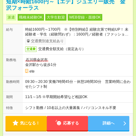
短期×時給1600円～【エテ】ジュエリー販売 金
沢フォーラス
派遣
職種未経験OK
大学生歓迎
WEB登録・面接OK
時給1600円～1700円 ※【特別時給】経験次第で時給UP！ 未
給与
経験者・学生（経験問わず）：1600円／経験者（ファッション
商材販売半年以上）：1650～1700円
交通費別途支給あり
交通費全額支給（規定あり）
交通費
石川県金沢市
勤務地
金沢駅から徒歩1分
ete
09:30～20:30 実働7時間45分・休憩1時間30分 営業時間に合わ
勤務時間
せたシフト制
11/1～1/5 ※早期開始希望など相談OK
期間
シフト勤務
/
10名以上の大量募集
/
パソコンスキル不要
特徴
気になる！
応募する
詳細へ