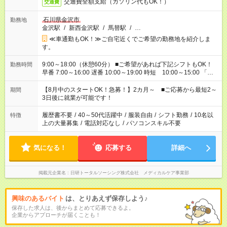
交通費全額支給（ガソリン代もOK！）
交通費
石川県金沢市
勤務地
金沢駅
/
新西金沢駅
/
馬替駅
/
…
≪車通勤もOK！≫ご自宅近くでご希望の勤務地を紹介しま
す。
9:00～18:00（休憩60分） ■ご希望があれば下記シフトもOK！
勤務時間
早番 7:00～16:00 遅番 10:00～19:00 時短 10:00～15:00 「家
族と休みを合わせたい」 「余裕を持って夕飯の準備がしたい」
「できれば残業はしたくない」 など、ご希望を教えてください
【8月中のスタートOK！急募！】2カ月～ ■ご応募から最短2～
期間
ね。 ※Wワーク希望の方へ 今ご覧のお仕事で希望する勤務時間
3日後に就業が可能です！
と、もう1つのお仕事の勤務時間。 合計で週40時間を超える場
合は応募できません。
履歴書不要
/
40～50代活躍中
/
服装自由
/
シフト勤務
/
10名以
特徴
上の大量募集
/
電話対応なし
/
パソコンスキル不要
気になる！
応募する
詳細へ
掲載元企業名
日研トータルソーシング株式会社 メディカルケア事業部
興味のあるバイト
は、とりあえず保存しよう♪
保存した求人は、後からまとめて応募できるよ。
企業からアプローチが届くことも！