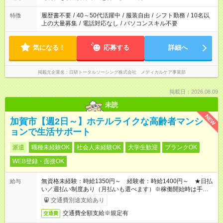
時間を超えなければOKです。
履歴書不要
/
40～50代活躍中
/
服装自由
/
シフト勤務
/
10名以
特徴
上の大量募集
/
電話対応なし
/
パソコンスキル不要
気になる！
応募する
詳細へ
掲載元企業名
日研トータルソーシング株式会社 メディカルケア事業部
掲載日：2026.08.09
未読
NEW
加賀市【週2日～】ホテルライクな高齢者マンシ
ョンで生活サポート
派遣
職種未経験OK
社会人未経験OK
大学生歓迎
ブランクOK
WEB登録・面接OK
無資格未経験：時給1350円～ 経験者：時給1400円～ ★日払
給与
い／週払い制度あり（月払いも選べます）※稼働開始時は手続き
完了次第のお支払いとなります。
交通費別途支給あり
交通費全額支給※規定有
交通費