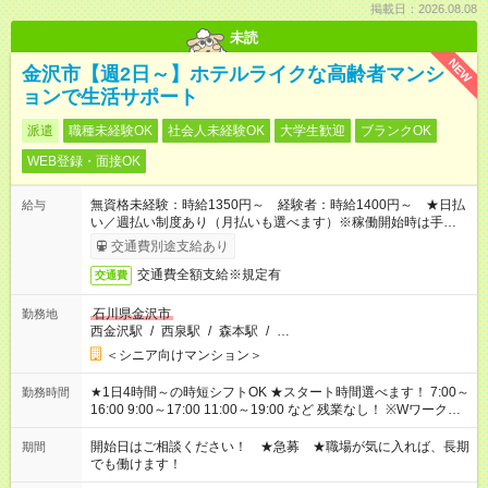
掲載日：2026.08.08
未読
NEW
金沢市【週2日～】ホテルライクな高齢者マンシ
ョンで生活サポート
派遣
職種未経験OK
社会人未経験OK
大学生歓迎
ブランクOK
WEB登録・面接OK
無資格未経験：時給1350円～ 経験者：時給1400円～ ★日払
給与
い／週払い制度あり（月払いも選べます）※稼働開始時は手続き
完了次第のお支払いとなります。
交通費別途支給あり
交通費全額支給※規定有
交通費
石川県金沢市
勤務地
西金沢駅
/
西泉駅
/
森本駅
/
…
＜シニア向けマンション＞
★1日4時間～の時短シフトOK ★スタート時間選べます！ 7:00～
勤務時間
16:00 9:00～17:00 11:00～19:00 など 残業なし！ ※Wワークの
場合、他のお仕事と合わせ週40時間超の就業はご案内できませ
ん ※法令に基づき、週20時間以上勤務は社会保険への加入対象
開始日はご相談ください！ ★急募 ★職場が気に入れば、長期
期間
となります ※労働者派遣法（日雇い派遣の原則禁止）により、
でも働けます！
短時間・短期間の就業はご案内が難しい場合があります