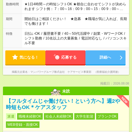
★1日4時間～の時短シフトOK ★都合に合わせてシフトが決めら
勤務時間
れます シフト例： 7：00～16：00 9：00～15：00 9：00～
18：00 11：00～20：00 など ※Wワークの場合、他のお仕事と
合わせ週40時間超の就業はご案内できません ※法令に基づき、
開始日はご相談ください！ ★急募 ★職場が気に入れば、長期
期間
週20時間以上勤務は社会保険への加入対象となります ※労働者
でも働けます！
派遣法（日雇い派遣の原則禁止）により、短時間・短期間の就
業はご案内が難しい場合があります
日払いOK
/
履歴書不要
/
40～50代活躍中
/
副業・WワークOK
/
特徴
シフト勤務
/
10名以上の大量募集
/
電話対応なし
/
パソコンスキ
ル不要
気になる！
応募する
詳細へ
掲載元企業名
マンパワーグループ株式会社 ケアサービス事業部 （医療福祉介護関連）
掲載日：2026.08.08
未読
NEW
【フルタイムじゃ働けない！という方へ】週2や
時短もOK＊ケアスタッフ
派遣
職種未経験OK
社会人未経験OK
大学生歓迎
ブランクOK
WEB登録・面接OK