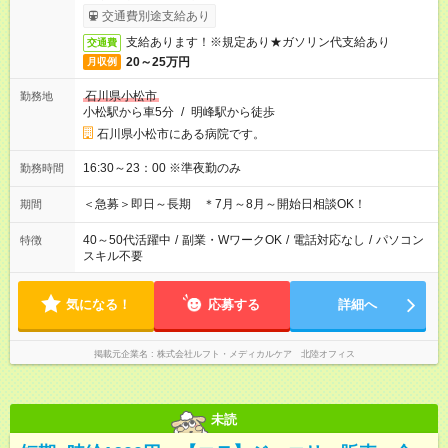
交通費別途支給あり
支給あります！※規定あり★ガソリン代支給あり
交通費
20～25万円
月収例
石川県小松市
勤務地
小松駅から車5分
/
明峰駅から徒歩
石川県小松市にある病院です。
16:30～23：00 ※準夜勤のみ
勤務時間
＜急募＞即日～長期 ＊7月～8月～開始日相談OK！
期間
40～50代活躍中
/
副業・WワークOK
/
電話対応なし
/
パソコン
特徴
スキル不要
気になる！
応募する
詳細へ
掲載元企業名
株式会社ルフト・メディカルケア 北陸オフィス
未読