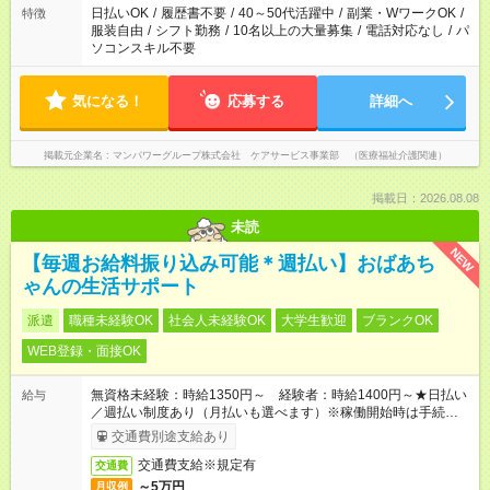
日払いOK
/
履歴書不要
/
40～50代活躍中
/
副業・WワークOK
/
特徴
服装自由
/
シフト勤務
/
10名以上の大量募集
/
電話対応なし
/
パ
ソコンスキル不要
気になる！
応募する
詳細へ
掲載元企業名
マンパワーグループ株式会社 ケアサービス事業部 （医療福祉介護関連）
掲載日：2026.08.08
未読
NEW
【毎週お給料振り込み可能＊週払い】おばあち
ゃんの生活サポート
派遣
職種未経験OK
社会人未経験OK
大学生歓迎
ブランクOK
WEB登録・面接OK
無資格未経験：時給1350円～ 経験者：時給1400円～★日払い
給与
／週払い制度あり（月払いも選べます）※稼働開始時は手続き完
了次第のお支払いとなります。
交通費別途支給あり
交通費支給※規定有
交通費
～5万円
月収例