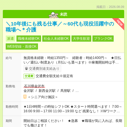
掲載日：2026.08.09
未読
NEW
＼10年後にも残る仕事／～60代も現役活躍中の
職場へ＊介護
派遣
職種未経験OK
社会人未経験OK
大学生歓迎
ブランクOK
WEB登録・面接OK
無資格未経験：時給1350円～ 経験者：時給1400円～ ★日払
給与
い／週払い制度あり（月払いも選べます）※稼働開始時は手続き
完了次第のお支払いとなります。
交通費別途支給あり
交通費全額支給※規定有
交通費
石川県金沢市
勤務地
金沢駅
/
新西金沢駅
/
馬替駅
/
…
＜シニア向け施設＞
★1日4時間～の時短シフトOK ★スタート時間選べます！ 7:00～
勤務時間
16:00 9:00～17:00 11:00～19:00 など 残業なし！ ※Wワークの
場合、他のお仕事と合わせ週40時間超の就業はご案内できませ
ん ※法令に基づき、週20時間以上勤務は社会保険への加入対象
開始日はご相談ください！ ★急募 ★職場が気に入れば、長期
期間
となります ※労働者派遣法（日雇い派遣の原則禁止）により、
でも働けます！