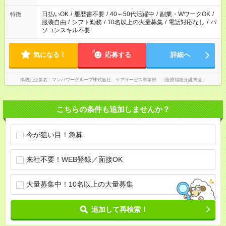
短時間・短期間の就業はご案内が難しい場合があります
日払いOK
/
履歴書不要
/
40～50代活躍中
/
副業・WワークOK
/
特徴
服装自由
/
シフト勤務
/
10名以上の大量募集
/
電話対応なし
/
パ
ソコンスキル不要
気になる！
応募する
詳細へ
掲載元企業名
マンパワーグループ株式会社 ケアサービス事業部 （医療福祉介護関連）
こちらの条件も追加しませんか？
今が狙い目！急募
来社不要！WEB登録／面接OK
大量募集中！10名以上の大量募集
追加して再検索！