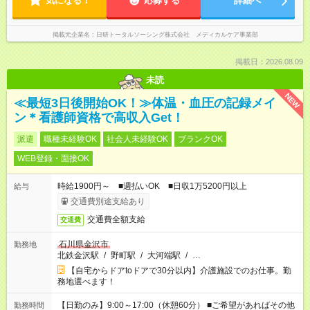
気になる！
応募する
詳細へ
掲載元企業名
日研トータルソーシング株式会社 メディカルケア事業部
掲載日：2026.08.09
未読
NEW
≪最短3日後開始OK！≫体温・血圧の記録メイ
ン＊看護師資格で高収入Get！
派遣
職種未経験OK
社会人未経験OK
ブランクOK
WEB登録・面接OK
時給1900円～ ■週払いOK ■日収1万5200円以上
給与
交通費別途支給あり
交通費全額支給
交通費
石川県金沢市
勤務地
北鉄金沢駅
/
野町駅
/
大河端駅
/
…
【自宅からドアtoドアで30分以内】介護施設でのお仕事。勤
務地選べます！
【日勤のみ】9:00～17:00（休憩60分） ■ご希望があればその他
勤務時間