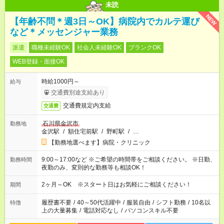
未読
NEW
【年齢不問＊週3日～OK】病院内でカルテ運び
など＊メッセンジャー業務
派遣
職種未経験OK
社会人未経験OK
ブランクOK
WEB登録・面接OK
時給1000円～
給与
交通費別途支給あり
交通費規定内支給
交通費
石川県金沢市
勤務地
金沢駅
/
額住宅前駅
/
野町駅
/
…
【勤務地選べます】病院・クリニック
9:00～17:00など ※ご希望の時間帯をご相談ください。 ※日勤、
勤務時間
夜勤のみ、変則的な勤務等も相談OK！
2ヶ月～OK ※スタート日はお気軽にご相談ください！
期間
履歴書不要
/
40～50代活躍中
/
服装自由
/
シフト勤務
/
10名以
特徴
上の大量募集
/
電話対応なし
/
パソコンスキル不要