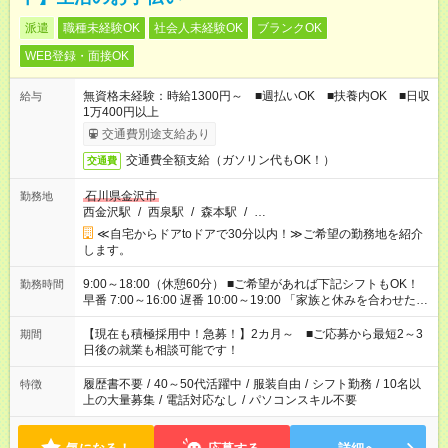
派遣
職種未経験OK
社会人未経験OK
ブランクOK
WEB登録・面接OK
無資格未経験：時給1300円～ ■週払いOK ■扶養内OK ■日収
給与
1万400円以上
交通費別途支給あり
交通費全額支給（ガソリン代もOK！）
交通費
石川県金沢市
勤務地
西金沢駅
/
西泉駅
/
森本駅
/
…
≪自宅からドアtoドアで30分以内！≫ご希望の勤務地を紹介
します。
9:00～18:00（休憩60分） ■ご希望があれば下記シフトもOK！
勤務時間
早番 7:00～16:00 遅番 10:00～19:00 「家族と休みを合わせた
い」 「余裕を持って夕飯の準備がしたい」 「できれば残業はし
たくない」 など、ご希望を教えてくださいね。 ※Wワーク希望
【現在も積極採用中！急募！】2カ月～ ■ご応募から最短2～3
期間
の方へ 今ご覧のお仕事で希望する勤務時間と、もう1つのお仕事
日後の就業も相談可能です！
の勤務時間。 合計で週40時間を超える場合は応募できません。
履歴書不要
/
40～50代活躍中
/
服装自由
/
シフト勤務
/
10名以
特徴
上の大量募集
/
電話対応なし
/
パソコンスキル不要