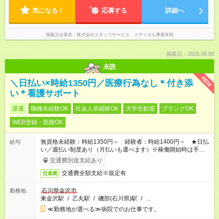
気になる！
応募する
詳細へ
掲載元企業名
株式会社スタッフサービス メディカル事業本部
掲載日：2026.08.08
未読
NEW
＼日払い×時給1350円／医療行為なし＊付き添
い＊看護サポート
派遣
職種未経験OK
社会人未経験OK
大学生歓迎
ブランクOK
WEB登録・面接OK
無資格未経験：時給1350円～ 経験者：時給1400円～ ★日払
給与
い／週払い制度あり（月払いも選べます）※稼働開始時は手続き
完了次第のお支払いとなります。
交通費別途支給あり
交通費全額支給※規定有
交通費
石川県金沢市
勤務地
東金沢駅
/
乙丸駅
/
磯部(石川県)駅
/
…
≪勤務地が選べる≫病院でのお仕事です。