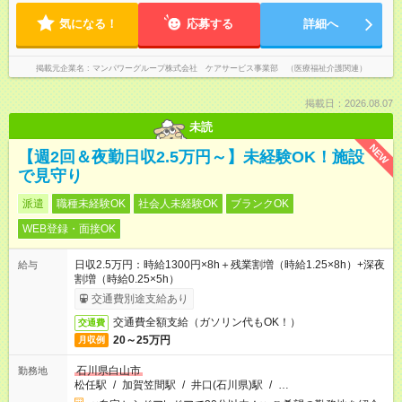
気になる！
応募する
詳細へ
掲載元企業名
マンパワーグループ株式会社 ケアサービス事業部 （医療福祉介護関連）
掲載日：2026.08.07
未読
NEW
【週2回＆夜勤日収2.5万円～】未経験OK！施設
で見守り
派遣
職種未経験OK
社会人未経験OK
ブランクOK
WEB登録・面接OK
日収2.5万円：時給1300円×8h＋残業割増（時給1.25×8h）+深夜
給与
割増（時給0.25×5h）
交通費別途支給あり
交通費全額支給（ガソリン代もOK！）
交通費
20～25万円
月収例
石川県白山市
勤務地
松任駅
/
加賀笠間駅
/
井口(石川県)駅
/
…