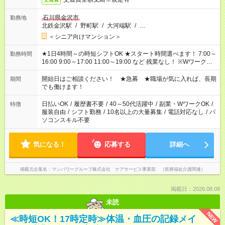
石川県金沢市
勤務地
北鉄金沢駅
/
野町駅
/
大河端駅
/
…
＜シニア向けマンション＞
★1日4時間～の時短シフトOK ★スタート時間選べます！ 7:00～
勤務時間
16:00 9:00～17:00 11:00～19:00 など 残業なし！ ※Wワークの
場合、他のお仕事と合わせ週40時間超の就業はご案内できませ
ん ※法令に基づき、週20時間以上勤務は社会保険への加入対象
開始日はご相談ください！ ★急募 ★職場が気に入れば、長期
期間
となります ※労働者派遣法（日雇い派遣の原則禁止）により、
でも働けます！
短時間・短期間の就業はご案内が難しい場合があります
日払いOK
/
履歴書不要
/
40～50代活躍中
/
副業・WワークOK
/
特徴
服装自由
/
シフト勤務
/
10名以上の大量募集
/
電話対応なし
/
パ
ソコンスキル不要
気になる！
応募する
詳細へ
掲載元企業名
マンパワーグループ株式会社 ケアサービス事業部 （医療福祉介護関連）
掲載日：2026.08.08
未読
NEW
≪時短OK！17時定時≫体温・血圧の記録メイ