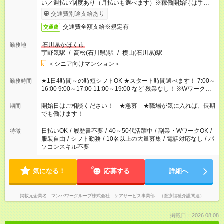
い／週払い制度あり（月払いも選べます）※稼働開始時は手続き
完了次第のお支払いとなります。
交通費別途支給あり
交通費全額支給※規定有
交通費
石川県かほく市
勤務地
宇野気駅
/
高松(石川県)駅
/
横山(石川県)駅
＜シニア向けマンション＞
★1日4時間～の時短シフトOK ★スタート時間選べます！ 7:00～
勤務時間
16:00 9:00～17:00 11:00～19:00 など 残業なし！ ※Wワークの
場合、他のお仕事と合わせ週40時間超の就業はご案内できませ
ん ※法令に基づき、週20時間以上勤務は社会保険への加入対象
開始日はご相談ください！ ★急募 ★職場が気に入れば、長期
期間
となります ※労働者派遣法（日雇い派遣の原則禁止）により、
でも働けます！
短時間・短期間の就業はご案内が難しい場合があります
日払いOK
/
履歴書不要
/
40～50代活躍中
/
副業・WワークOK
/
特徴
服装自由
/
シフト勤務
/
10名以上の大量募集
/
電話対応なし
/
パ
ソコンスキル不要
気になる！
応募する
詳細へ
掲載元企業名
マンパワーグループ株式会社 ケアサービス事業部 （医療福祉介護関連）
掲載日：2026.08.08