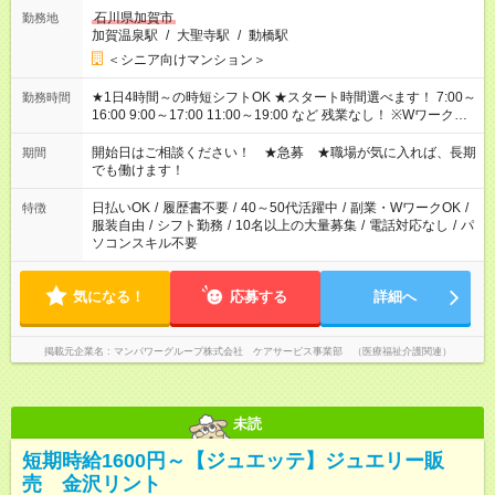
石川県加賀市
勤務地
加賀温泉駅
/
大聖寺駅
/
動橋駅
＜シニア向けマンション＞
★1日4時間～の時短シフトOK ★スタート時間選べます！ 7:00～
勤務時間
16:00 9:00～17:00 11:00～19:00 など 残業なし！ ※Wワークの
場合、他のお仕事と合わせ週40時間超の就業はご案内できませ
ん ※法令に基づき、週20時間以上勤務は社会保険への加入対象
開始日はご相談ください！ ★急募 ★職場が気に入れば、長期
期間
となります ※労働者派遣法（日雇い派遣の原則禁止）により、
でも働けます！
短時間・短期間の就業はご案内が難しい場合があります
日払いOK
/
履歴書不要
/
40～50代活躍中
/
副業・WワークOK
/
特徴
服装自由
/
シフト勤務
/
10名以上の大量募集
/
電話対応なし
/
パ
ソコンスキル不要
気になる！
応募する
詳細へ
掲載元企業名
マンパワーグループ株式会社 ケアサービス事業部 （医療福祉介護関連）
未読
短期時給1600円～【ジュエッテ】ジュエリー販
売 金沢リント