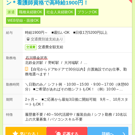
ン＊看護師資格で高時給1900円！
派遣
職種未経験OK
社会人未経験OK
ブランクOK
WEB登録・面接OK
時給1900円～ ■週払いOK ■日収1万5200円以上
給与
交通費別途支給あり
交通費全額支給
交通費
石川県金沢市
勤務地
北鉄金沢駅
/
野町駅
/
大河端駅
/
…
【自宅からドアtoドアで30分以内】介護施設でのお仕事。勤
務地選べます！
＼日勤のみ／ シフト例 ・10:00～15:00 ・9:00～17:00（休憩60
勤務時間
分） ■ご希望があればその他シフトもOK！ （例）10:00～
19:00 など 「家族とお休みを合わせたい」 「できれば残業は
したくない」 など、あなたのご希望に沿ったお仕事をご紹介し
2ヶ月～ ■ご応募から最短3日後に開始可能 9月～、10月スタ
期間
ます！ ※Wワーク希望の方へ 今ご覧のお仕事で希望する勤務時
ートもOK！
間と、もう1つのお仕事の勤務時間。 合計で週40時間を超える
場合は応募できません
履歴書不要
/
40～50代活躍中
/
服装自由
/
シフト勤務
/
10名以
特徴
上の大量募集
/
パソコンスキル不要
気になる！
応募する
詳細へ