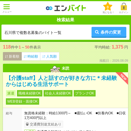
0
メニュー
気になる！
ログイン
検索結果
条件の変更
石川県で複数名募集のバイト一覧
118
1,375
件中
1
～
50
件表示
平均時給:
円
新着順
時給順
人気順
掲載日：2026.08.09
未読
NEW
【介護staff】人と話すのが好きな方に＊未経験
からはじめる生活サポート
派遣
職種未経験OK
社会人未経験OK
ブランクOK
WEB登録・面接OK
無資格未経験：時給1300円～ ■週払いOK ■扶養内OK ■日収
給与
1万400円以上
交通費別途支給あり