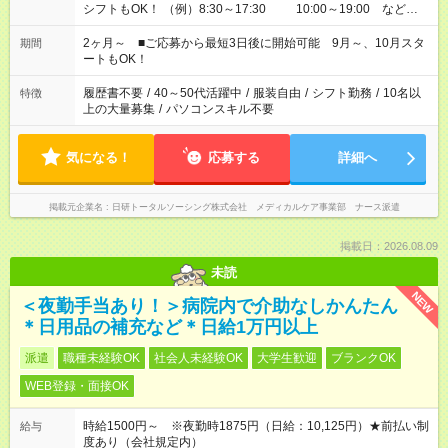
シフトもOK！ （例）8:30～17:30 10:00～19:00 など
「家族とお休みを合わせたい」 「できれば残業はしたくない」
など、あなたのご希望に沿ったお仕事をご紹介します！ ※Wワ
2ヶ月～ ■ご応募から最短3日後に開始可能 9月～、10月スタ
期間
ーク希望の方へ 今ご覧のお仕事で希望する勤務時間と、もう1つ
ートもOK！
のお仕事の勤務時間。 合計で週40時間を超える場合は応募でき
ません
履歴書不要
/
40～50代活躍中
/
服装自由
/
シフト勤務
/
10名以
特徴
上の大量募集
/
パソコンスキル不要
気になる！
応募する
詳細へ
掲載元企業名
日研トータルソーシング株式会社 メディカルケア事業部 ナース派遣
掲載日：2026.08.09
未読
NEW
＜夜勤手当あり！＞病院内で介助なしかんたん
＊日用品の補充など＊日給1万円以上
派遣
職種未経験OK
社会人未経験OK
大学生歓迎
ブランクOK
WEB登録・面接OK
時給1500円～ ※夜勤時1875円（日給：10,125円）★前払い制
給与
度あり（会社規定内）