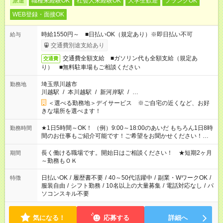
派遣
職種未経験OK
社会人未経験OK
大学生歓迎
ブランクOK
WEB登録・面接OK
時給1550円～ ■日払いOK（規定あり）※即日払い不可
給与
交通費別途支給あり
交通費全額支給 ■ガソリン代も全額支給（規定あ
交通費
り） ■無料駐車場もご相談ください
埼玉県川越市
勤務地
川越駅
/
本川越駅
/
新河岸駅
/
…
＜選べる勤務地＞デイサービス ※ご自宅の近くなど、お好
きな場所を選べます！
★1日5時間～OK！ （例）9:00～18:00のあいだ もちろん1日8時
勤務時間
間のお仕事もご紹介可能です！ご希望をお聞かせください！★家
庭の都合でお休みが必要な場合も遠慮なくご相談ください。 ※
週最低15時間以上の勤務が必要です
長く働ける職場です。開始日はご相談ください！ ★短期2ヶ月
期間
～勤務もＯＫ
日払いOK
/
履歴書不要
/
40～50代活躍中
/
副業・WワークOK
/
特徴
服装自由
/
シフト勤務
/
10名以上の大量募集
/
電話対応なし
/
パ
ソコンスキル不要
気になる！
応募する
詳細へ