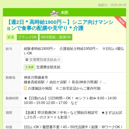
掲載日：2026.08.09
未読
NEW
【週2日＊高時給1900円～】シニア向けマンシ
ョンで食事の配膳や見守り＊介護
派遣
ブランクOK
WEB登録・面接OK
経験者時給1900円～ 介護福祉士時給1950円～ ※日払い/週払
給与
いOK
交通費別途支給あり
交通費全額支給
交通費
神奈川県鎌倉市
勤務地
鎌倉高校前駅
/
由比ケ浜駅
/
長谷(神奈川県)駅
/
…
介護施設や病院 ※ご自宅近辺からご案内可能
★【日勤のみ】1日5時間～OK！ ≪シフト例≫ 9:00～14:00
勤務時間
10:00～15:00 12:00～17:00 など
【急募】即日勤務OK！中旬～など開始日相談可 ★まずはお試
期間
し2カ月～のスタートも歓迎！
日払いOK
/
履歴書不要
/
40～50代活躍中
/
副業・WワークOK
/
特徴