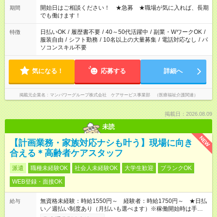
ん ※法令に基づき、週20時間以上勤務は社会保険への加入対象
開始日はご相談ください！ ★急募 ★職場が気に入れば、長期
期間
となります ※労働者派遣法（日雇い派遣の原則禁止）により、
でも働けます！
短時間・短期間の就業はご案内が難しい場合があります
日払いOK
/
履歴書不要
/
40～50代活躍中
/
副業・WワークOK
/
特徴
服装自由
/
シフト勤務
/
10名以上の大量募集
/
電話対応なし
/
パ
ソコンスキル不要
気になる！
応募する
詳細へ
掲載元企業名
マンパワーグループ株式会社 ケアサービス事業部 （医療福祉介護関連）
掲載日：2026.08.09
未読
NEW
【計画業務・家族対応ナシも叶う】現場に向き
合える＊高齢者ケアスタッフ
派遣
職種未経験OK
社会人未経験OK
大学生歓迎
ブランクOK
WEB登録・面接OK
無資格未経験：時給1550円～ 経験者：時給1750円～ ★日払
給与
い／週払い制度あり（月払いも選べます）※稼働開始時は手続き
完了次第のお支払いとなります。