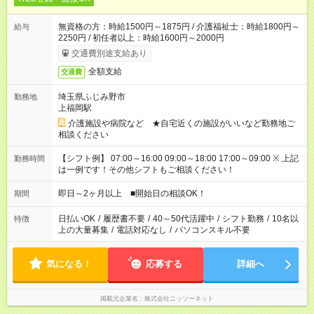
無資格の方：時給1500円～1875円 / 介護福祉士：時給1800円～
給与
2250円 / 初任者以上：時給1600円～2000円
交通費別途支給あり
全額支給
交通費
埼玉県ふじみ野市
勤務地
上福岡駅
介護施設や病院など ★自宅近くの施設がいいなど勤務地ご
相談ください
【シフト例】 07:00～16:00 09:00～18:00 17:00～09:00 ※ 上記
勤務時間
は一例です！その他シフトもご相談ください！
即日～2ヶ月以上 ■開始日の相談OK！
期間
日払いOK
/
履歴書不要
/
40～50代活躍中
/
シフト勤務
/
10名以
特徴
上の大量募集
/
電話対応なし
/
パソコンスキル不要
気になる！
応募する
詳細へ
掲載元企業名
株式会社ニッソーネット