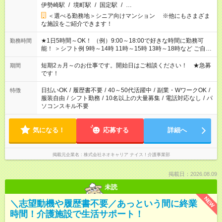
伊勢崎駅
/
境町駅
/
国定駅
/
…
＜選べる勤務地＞シニア向けマンション ※他にもさまざま
な施設をご紹介できます！
★1日5時間～OK！ （例）9:00～18:00で好きな時間に勤務可
勤務時間
能！ ＞シフト例 9時～14時 11時～15時 13時～18時など ご自身
のご都合に合わせて勤務時間をご相談ください！ ★家庭の都合
でお休みや時間の調整が必要な場合も遠慮なくご相談くださ
短期2ヵ月～のお仕事です。開始日はご相談ください！ ★急募
期間
い。
です！
日払いOK
/
履歴書不要
/
40～50代活躍中
/
副業・WワークOK
/
特徴
服装自由
/
シフト勤務
/
10名以上の大量募集
/
電話対応なし
/
パ
ソコンスキル不要
気になる！
応募する
詳細へ
掲載元企業名
株式会社ネオキャリア ナイス！介護事業部
掲載日：2026.08.09
未読
NEW
＼志望動機や履歴書不要／あっという間に終業
時間！介護施設で生活サポート！