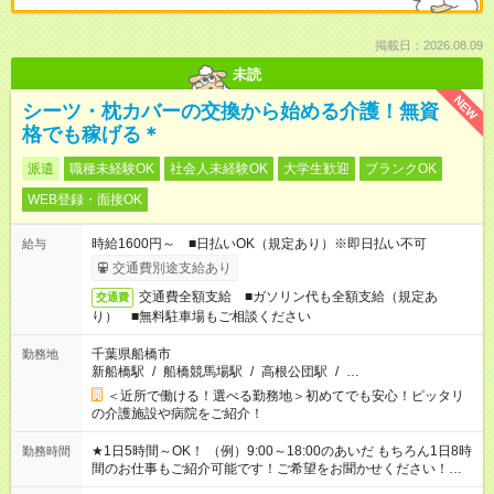
掲載日：2026.08.09
未読
NEW
シーツ・枕カバーの交換から始める介護！無資
格でも稼げる＊
派遣
職種未経験OK
社会人未経験OK
大学生歓迎
ブランクOK
WEB登録・面接OK
時給1600円～ ■日払いOK（規定あり）※即日払い不可
給与
交通費別途支給あり
交通費全額支給 ■ガソリン代も全額支給（規定あ
交通費
り） ■無料駐車場もご相談ください
千葉県船橋市
勤務地
新船橋駅
/
船橋競馬場駅
/
高根公団駅
/
…
＜近所で働ける！選べる勤務地＞初めてでも安心！ピッタリ
の介護施設や病院をご紹介！
★1日5時間～OK！ （例）9:00～18:00のあいだ もちろん1日8時
勤務時間
間のお仕事もご紹介可能です！ご希望をお聞かせください！★家
庭の都合でお休みが必要な場合も遠慮なくご相談ください。 ※