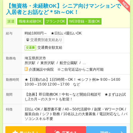
NEW
【無資格・未経験OK】シニア向けマンションで
入居者とお話など＊5h～OK！
派遣
職種未経験OK
ブランクOK
WEB登録・面接OK
時給1800円～ ★日払い/週払いOK
給与
交通費別途支給あり
交通費全額支給
交通費
埼玉県所沢市
勤務地
所沢駅
/
東所沢駅
/
航空公園駅
/
…
介護施設や病院 ※ご自宅近辺からご案内可能
★【日勤のみ】1日5時間～OK！ ≪シフト例≫ 9:00～14:00
勤務時間
10:00～15:00 12:00～17:00 など
【急募】即日勤務OK！中旬～など開始日相談可 ★まずはお試
期間
し2カ月～のスタートも歓迎！
日払いOK
/
履歴書不要
/
40～50代活躍中
/
副業・WワークOK
/
特徴
服装自由
/
シフト勤務
/
10名以上の大量募集
/
電話対応なし
/
パ
ソコンスキル不要