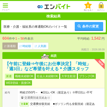
0
メニュー
気になる！
ログイン
検索結果
条件の変更
医療・介護・福祉系の車通勤OKのバイト一覧
604
1,542
件中
1
～
50
件表示
平均時給:
円
新着順
時給順
人気順
掲載日：2026.08.09
未読
NEW
【午前に登録⇒午後にお仕事決定】「時短」
「週3日」など希望を叶える＊介護スタッフ
派遣
職種未経験OK
社会人未経験OK
大学生歓迎
ブランクOK
WEB登録・面接OK
時給1550円～ ■日払いOK（規定あり）※即日払い不可
給与
交通費別途支給あり
交通費全額支給 ■ガソリン代も全額支給（規定あ
交通費