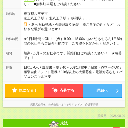
り） ■無料駐車場もご相談ください
東京都八王子市
勤務地
京王八王子駅
/
北八王子駅
/
狭間駅
/
…
＜選べる勤務地＞介護施設や病院 ※ご自宅の近くなど、お
好きな場所を選べます！
★1日4時間～OK！ （例）9:00～18:00のあいだ もちろん1日8時
勤務時間
間のお仕事もご紹介可能です！ご希望をお聞かせください！ ★
家庭の都合でお休みが必要な場合も遠慮なくご相談ください。
※週最低15時間以上の勤務が必要です
短期2ヵ月～のお仕事です。開始日はご相談ください！ ★急募
期間
です！
日払いOK
/
履歴書不要
/
40～50代活躍中
/
副業・WワークOK
/
特徴
服装自由
/
シフト勤務
/
10名以上の大量募集
/
電話対応なし
/
パ
ソコンスキル不要
気になる！
応募する
詳細へ
掲載元企業名
株式会社ネオキャリア ナイス！介護事業部
掲載日：2026.08.09
未読