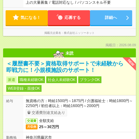
上の大量募集
/
電話対応なし
/
パソコンスキル不要
気になる！
応募する
詳細へ
掲載元企業名
株式会社ニッソーネット
掲載日：2026.08.09
未読
NEW
＜履歴書不要＞資格取得サポートで未経験から
即戦力に！小規模施設のサポート！
派遣
職種未経験OK
社会人未経験OK
ブランクOK
WEB登録・面接OK
無資格の方：時給1500円～1875円 / 介護福祉士：時給1800円～
給与
2250円 / 初任者以上：時給1600円～2000円
交通費別途支給あり
全額支給
交通費
25～30万円
月収例
神奈川県藤沢市
勤務地