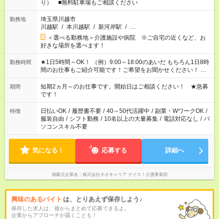
り） ■無料駐車場もご相談ください
埼玉県川越市
勤務地
川越駅
/
本川越駅
/
新河岸駅
/
…
＜選べる勤務地＞介護施設や病院 ※ご自宅の近くなど、お
好きな場所を選べます！
★1日5時間～OK！ （例）9:00～18:00のあいだ もちろん1日8時
勤務時間
間のお仕事もご紹介可能です！ご希望をお聞かせください！ ※
週最低15時間以上の勤務が必要です
短期2ヵ月～のお仕事です。開始日はご相談ください！ ★急募
期間
です！
日払いOK
/
履歴書不要
/
40～50代活躍中
/
副業・WワークOK
/
特徴
服装自由
/
シフト勤務
/
10名以上の大量募集
/
電話対応なし
/
パ
ソコンスキル不要
気になる！
応募する
詳細へ
掲載元企業名
株式会社ネオキャリア ナイス！介護事業部
興味のあるバイト
は、とりあえず保存しよう♪
保存した求人は、後からまとめて応募できるよ。
企業からアプローチが届くことも！