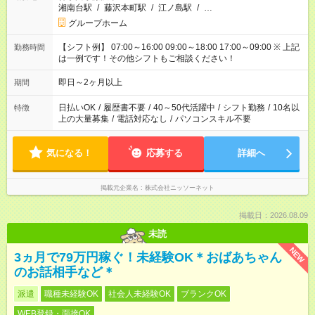
湘南台駅
/
藤沢本町駅
/
江ノ島駅
/
…
グループホーム
【シフト例】 07:00～16:00 09:00～18:00 17:00～09:00 ※ 上記
勤務時間
は一例です！その他シフトもご相談ください！
即日～2ヶ月以上
期間
日払いOK
/
履歴書不要
/
40～50代活躍中
/
シフト勤務
/
10名以
特徴
上の大量募集
/
電話対応なし
/
パソコンスキル不要
気になる！
応募する
詳細へ
掲載元企業名
株式会社ニッソーネット
掲載日：2026.08.09
未読
NEW
3ヵ月で79万円稼ぐ！未経験OK＊おばあちゃん
のお話相手など＊
派遣
職種未経験OK
社会人未経験OK
ブランクOK
WEB登録・面接OK