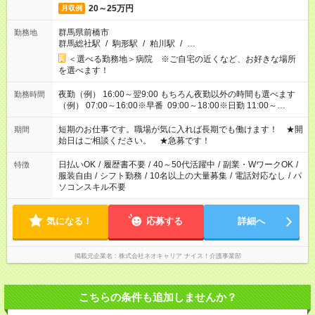
20～25万円
月収例
群馬県前橋市
勤務地
群馬総社駅
/
駒形駅
/
粕川駅
/
…
＜選べる勤務地＞病院 ※ご自宅の近くなど、お好きな場所
を選べます！
夜勤（例） 16:00～翌9:00 もちろん夜勤以外の時間も選べます
勤務時間
（例） 07:00～16:00※早番 09:00～18:00※日勤 11:00～
20:00※遅番 ※時間は、固定・選べる施設もあるので、ご希望が
あれば調整できます！ ※シフト制。勤務地により実働時間が異
短期のお仕事です。職場が気に入れば長期でも働けます！ ★開
期間
なります。★家庭の都合でお休みが必要な場合も遠慮なくご相談
始日はご相談ください。 ★急募です！
ください。
日払いOK
/
履歴書不要
/
40～50代活躍中
/
副業・WワークOK
/
特徴
服装自由
/
シフト勤務
/
10名以上の大量募集
/
電話対応なし
/
パ
ソコンスキル不要
気になる！
応募する
詳細へ
掲載元企業名
株式会社ネオキャリア ナイス！介護事業部
こちらの条件も追加しませんか？