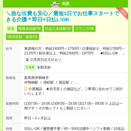
未読
NEW
＼急な出費も安心／最短3日でお仕事スタートで
きる介護＊即日×日払いOK
派遣
職種未経験OK
社会人未経験OK
ブランクOK
WEB登録・面接OK
無資格の方：時給1400円～1750円 / 介護福祉士：時給1700円～
給与
2125円 / 初任者以上：時給1500円～1875円 ■日払いOK ■
日収例：1万1200円（時給1400円×8h）
交通費別途支給あり
全額支給
交通費
群馬県伊勢崎市
勤務地
伊勢崎駅
/
境町駅
/
国定駅
/
…
介護施設 ★自宅近くの施設など、ご希望に合わせてご紹介
いたします！
(1)07:00～16:00 (2)09:00～18:00 (3)17:00～09:00 ※ 上記は一
勤務時間
例です！その他シフトもご相談ください！
即日～2ヶ月以上
期間
日払いOK
/
履歴書不要
/
40～50代活躍中
/
シフト勤務
/
10名以
特徴