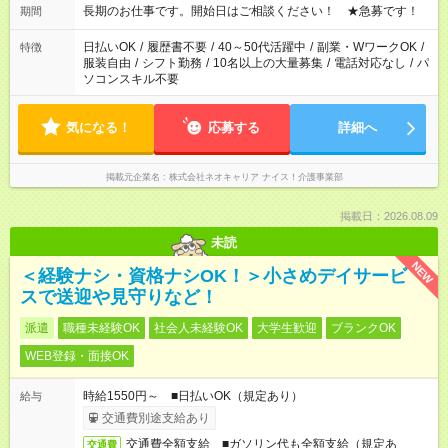
週最低15時間以上の勤務が必要です
長期のお仕事です。開始日はご相談ください！ ★急募です！
期間
日払いOK
/
履歴書不要
/
40～50代活躍中
/
副業・WワークOK
/
特徴
服装自由
/
シフト勤務
/
10名以上の大量募集
/
電話対応なし
/
パ
ソコンスキル不要
気になる！
応募する
詳細へ
掲載元企業名
株式会社ネオキャリア ナイス！介護事業部
掲載日：2026.08.09
未読
NEW
＜経験ナシ・資格ナシOK！＞小さめデイサービ
スで送迎や見守りなど！
派遣
職種未経験OK
社会人未経験OK
大学生歓迎
ブランクOK
WEB登録・面接OK
時給1550円～ ■日払いOK（規定あり）
給与
交通費別途支給あり
交通費全額支給 ■ガソリン代も全額支給（規定あ
交通費