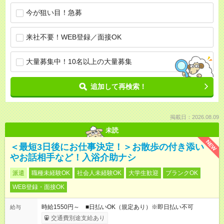
今が狙い目！急募
来社不要！WEB登録／面接OK
大量募集中！10名以上の大量募集
追加して再検索！
掲載日：2026.08.09
未読
NEW
＜最短3日後にお仕事決定！＞お散歩の付き添い
やお話相手など！入浴介助ナシ
派遣
職種未経験OK
社会人未経験OK
大学生歓迎
ブランクOK
WEB登録・面接OK
時給1550円～ ■日払いOK（規定あり）※即日払い不可
給与
交通費別途支給あり