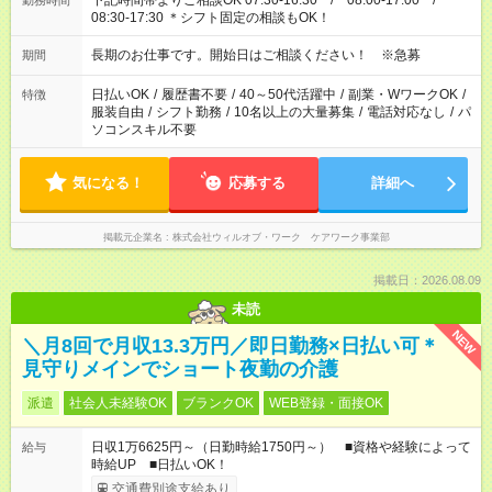
下記時間帯よりご相談OK 07:30-16:30 / 08:00-17:00 /
勤務時間
08:30-17:30 ＊シフト固定の相談もOK！
長期のお仕事です。開始日はご相談ください！ ※急募
期間
日払いOK
/
履歴書不要
/
40～50代活躍中
/
副業・WワークOK
/
特徴
服装自由
/
シフト勤務
/
10名以上の大量募集
/
電話対応なし
/
パ
ソコンスキル不要
気になる！
応募する
詳細へ
掲載元企業名
株式会社ウィルオブ・ワーク ケアワーク事業部
掲載日：2026.08.09
未読
NEW
＼月8回で月収13.3万円／即日勤務×日払い可＊
見守りメインでショート夜勤の介護
派遣
社会人未経験OK
ブランクOK
WEB登録・面接OK
日収1万6625円～（日勤時給1750円～） ■資格や経験によって
給与
時給UP ■日払いOK！
交通費別途支給あり