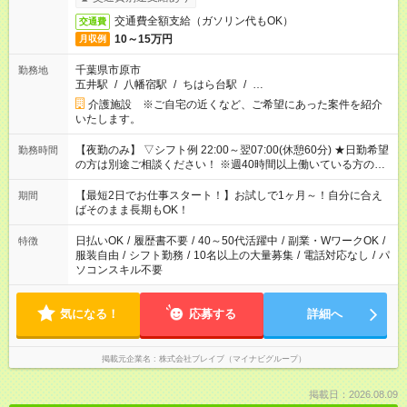
交通費全額支給（ガソリン代もOK）
交通費
10～15万円
月収例
千葉県市原市
勤務地
五井駅
/
八幡宿駅
/
ちはら台駅
/
…
介護施設 ※ご自宅の近くなど、ご希望にあった案件を紹介
いたします。
【夜勤のみ】 ▽シフト例 22:00～翌07:00(休憩60分) ★日勤希望
勤務時間
の方は別途ご相談ください！ ※週40時間以上働いている方のW
ワークはNG
【最短2日でお仕事スタート！】お試しで1ヶ月～！自分に合え
期間
ばそのまま長期もOK！
日払いOK
/
履歴書不要
/
40～50代活躍中
/
副業・WワークOK
/
特徴
服装自由
/
シフト勤務
/
10名以上の大量募集
/
電話対応なし
/
パ
ソコンスキル不要
気になる！
応募する
詳細へ
掲載元企業名
株式会社ブレイブ（マイナビグループ）
掲載日：2026.08.09