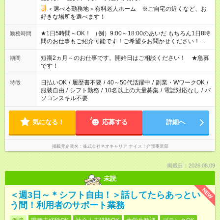
＜選べる勤務地＞有料老人ホーム ※ご自宅の近くなど、お
好きな場所を選べます！
★1日5時間～OK！ （例）9:00～18:00のあいだ もちろん1日8時
勤務時間
間のお仕事もご紹介可能です！ご希望をお聞かせください！★家
庭の都合でお休みが必要な場合も遠慮なくご相談ください。 ※
週最低15時間以上の勤務が必要です
短期2ヵ月～のお仕事です。開始日はご相談ください！ ★急募
期間
です！
日払いOK
/
履歴書不要
/
40～50代活躍中
/
副業・WワークOK
/
特徴
服装自由
/
シフト勤務
/
10名以上の大量募集
/
電話対応なし
/
パ
ソコンスキル不要
気になる！
応募する
詳細へ
掲載元企業名
株式会社ネオキャリア ナイス！介護事業部
掲載日：2026.08.09
未読
NEW
＜週3日～＊シフト自由！＞話してたらあっとい
う間！利用者のサポート業務