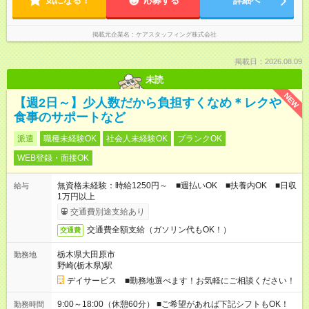
気になる！
応募する
詳細へ
掲載元企業名
ケアスタッフィング株式会社
掲載日：2026.08.09
未読
NEW
【週2日～】少人数だから負担すくなめ＊レクや
食事のサポートなど
派遣
職種未経験OK
社会人未経験OK
ブランクOK
WEB登録・面接OK
無資格未経験：時給1250円～ ■週払いOK ■扶養内OK ■日収
給与
1万円以上
交通費別途支給あり
交通費全額支給（ガソリン代もOK！）
交通費
栃木県大田原市
勤務地
野崎(栃木県)駅
デイサービス ■勤務地選べます！お気軽にご相談ください！
9:00～18:00（休憩60分） ■ご希望があれば下記シフトもOK！
勤務時間