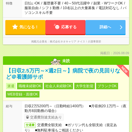
日払いOK
/
履歴書不要
/
40～50代活躍中
/
副業・WワークOK
/
特徴
服装自由
/
シフト勤務
/
10名以上の大量募集
/
電話対応なし
/
パ
ソコンスキル不要
気になる！
応募する
詳細へ
掲載元企業名
株式会社ネオキャリア ナイス！介護事業部
掲載日：2026.08.09
未読
NEW
【日収2.5万円～×週2日～】病院で夜の見回りな
ど＠看護師サポ
派遣
職種未経験OK
社会人未経験OK
大学生歓迎
ブランクOK
WEB登録・面接OK
日収2万5200円～（日勤時給1400円） ■月収例20.1万円～（夜
給与
勤月8回勤務の場合）
交通費別途支給あり
交通費全額支給 ■ガソリン代も全額支給（規定あ
交通費
り） ■無料駐車場もご相談ください