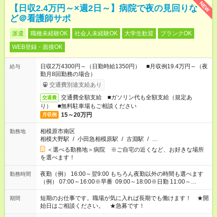
NEW
【日収2.4万円～×週2日～】病院で夜の見回りな
ど＠看護師サポ
派遣
職種未経験OK
社会人未経験OK
大学生歓迎
ブランクOK
WEB登録・面接OK
日収2万4300円～（日勤時給1350円） ■月収例19.4万円～（夜
給与
勤月8回勤務の場合）
交通費別途支給あり
交通費全額支給 ■ガソリン代も全額支給（規定あ
交通費
り） ■無料駐車場もご相談ください
15～20万円
月収例
相模原市南区
勤務地
相模大野駅
/
小田急相模原駅
/
古淵駅
/
…
＜選べる勤務地＞病院 ※ご自宅の近くなど、お好きな場所
を選べます！
夜勤（例） 16:00～翌9:00 もちろん夜勤以外の時間も選べます
勤務時間
（例） 07:00～16:00※早番 09:00～18:00※日勤 11:00～
20:00※遅番 ※時間は、固定・選べる施設もあるので、ご希望が
あれば調整できます！ ※シフト制。勤務地により実働時間が異
短期のお仕事です。職場が気に入れば長期でも働けます！ ★開
期間
なります。★家庭の都合でお休みが必要な場合も遠慮なくご相談
始日はご相談ください。 ★急募です！
ください。