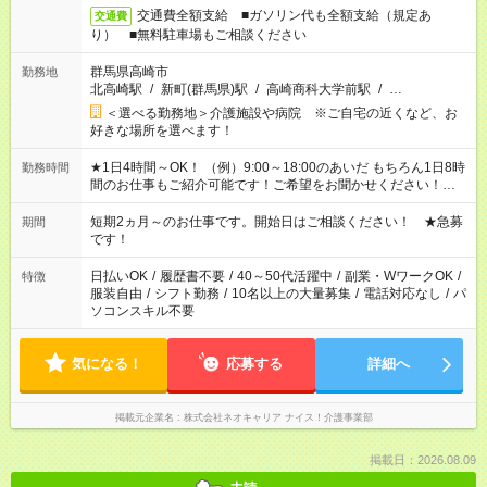
交通費全額支給 ■ガソリン代も全額支給（規定あ
交通費
り） ■無料駐車場もご相談ください
群馬県高崎市
勤務地
北高崎駅
/
新町(群馬県)駅
/
高崎商科大学前駅
/
…
＜選べる勤務地＞介護施設や病院 ※ご自宅の近くなど、お
好きな場所を選べます！
★1日4時間～OK！ （例）9:00～18:00のあいだ もちろん1日8時
勤務時間
間のお仕事もご紹介可能です！ご希望をお聞かせください！★家
庭の都合でお休みが必要な場合も遠慮なくご相談ください。 ※
週最低15時間以上の勤務が必要です
短期2ヵ月～のお仕事です。開始日はご相談ください！ ★急募
期間
です！
日払いOK
/
履歴書不要
/
40～50代活躍中
/
副業・WワークOK
/
特徴
服装自由
/
シフト勤務
/
10名以上の大量募集
/
電話対応なし
/
パ
ソコンスキル不要
気になる！
応募する
詳細へ
掲載元企業名
株式会社ネオキャリア ナイス！介護事業部
掲載日：2026.08.09