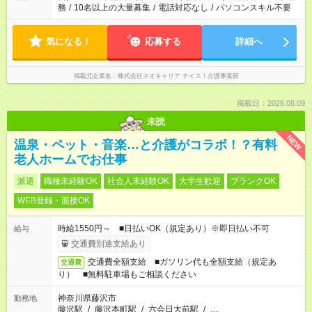
務
/
10名以上の大量募集
/
電話対応なし
/
パソコンスキル不要
気になる！
応募する
詳細へ
掲載元企業名
株式会社ネオキャリア ナイス！介護事業部
掲載日：2026.08.09
未読
NEW
温泉・ペット・音楽…と介護がコラボ！？有料
老人ホームでお仕事
派遣
職種未経験OK
社会人未経験OK
大学生歓迎
ブランクOK
WEB登録・面接OK
時給1550円～ ■日払いOK（規定あり）※即日払い不可
給与
交通費別途支給あり
交通費全額支給 ■ガソリン代も全額支給（規定あ
交通費
り） ■無料駐車場もご相談ください
神奈川県藤沢市
勤務地
藤沢駅
/
藤沢本町駅
/
六会日大前駅
/
…