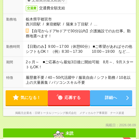
交通費別途支給あり
交通費全額支給
交通費
栃木県宇都宮市
勤務地
西川田駅
/
東宿郷駅
/
陽東３丁目駅
/
…
【自宅からドアtoドアで30分以内】介護施設でのお仕事。勤
務地選べます！
【日勤のみ】9:00～17:00（休憩60分） ■ご希望があればその他
勤務時間
シフトもOK！ （例）8:30～17:30 10:00～19:00 など
「家族とお休みを合わせたい」 「できれば残業はしたくない」
など、あなたのご希望に沿ったお仕事をご紹介します！ ※Wワ
2ヶ月～ ■ご応募から最短3日後に開始可能 8月～、9月スター
期間
ーク希望の方へ 今ご覧のお仕事で希望する勤務時間と、もう1つ
トもOK！
のお仕事の勤務時間。 合計で週40時間を超える場合は応募でき
ません
履歴書不要
/
40～50代活躍中
/
服装自由
/
シフト勤務
/
10名以
特徴
上の大量募集
/
パソコンスキル不要
気になる！
応募する
詳細へ
掲載元企業名
日研トータルソーシング株式会社 メディカルケア事業部 ナース派遣
掲載日：2026.08.09
未読