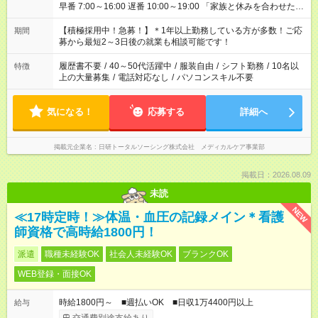
早番 7:00～16:00 遅番 10:00～19:00 「家族と休みを合わせた
い」 「余裕を持って夕飯の準備がしたい」 「できれば残業はし
たくない」 など、ご希望を教えてくださいね。 ※Wワーク希望
【積極採用中！急募！】＊1年以上勤務している方が多数！ご応
期間
の方へ 今ご覧のお仕事で希望する勤務時間と、もう1つのお仕事
募から最短2～3日後の就業も相談可能です！
の勤務時間。 合計で週40時間を超える場合は応募できません。
履歴書不要
/
40～50代活躍中
/
服装自由
/
シフト勤務
/
10名以
特徴
上の大量募集
/
電話対応なし
/
パソコンスキル不要
気になる！
応募する
詳細へ
掲載元企業名
日研トータルソーシング株式会社 メディカルケア事業部
掲載日：2026.08.09
未読
NEW
≪17時定時！≫体温・血圧の記録メイン＊看護
師資格で高時給1800円！
派遣
職種未経験OK
社会人未経験OK
ブランクOK
WEB登録・面接OK
時給1800円～ ■週払いOK ■日収1万4400円以上
給与