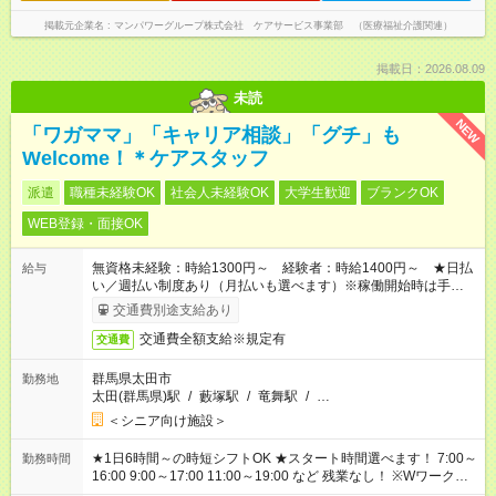
掲載元企業名
マンパワーグループ株式会社 ケアサービス事業部 （医療福祉介護関連）
掲載日：2026.08.09
未読
NEW
「ワガママ」「キャリア相談」「グチ」も
Welcome！＊ケアスタッフ
派遣
職種未経験OK
社会人未経験OK
大学生歓迎
ブランクOK
WEB登録・面接OK
無資格未経験：時給1300円～ 経験者：時給1400円～ ★日払
給与
い／週払い制度あり（月払いも選べます）※稼働開始時は手続き
完了次第のお支払いとなります。
交通費別途支給あり
交通費全額支給※規定有
交通費
群馬県太田市
勤務地
太田(群馬県)駅
/
藪塚駅
/
竜舞駅
/
…
＜シニア向け施設＞
★1日6時間～の時短シフトOK ★スタート時間選べます！ 7:00～
勤務時間
16:00 9:00～17:00 11:00～19:00 など 残業なし！ ※Wワークの
場合、他のお仕事と合わせ週40時間超の就業はご案内できませ