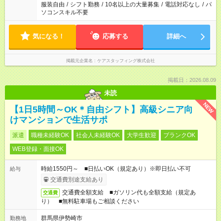
服装自由
/
シフト勤務
/
10名以上の大量募集
/
電話対応なし
/
パ
ソコンスキル不要
気になる！
応募する
詳細へ
掲載元企業名
ケアスタッフィング株式会社
掲載日：2026.08.09
未読
NEW
【1日5時間～OK＊自由シフト】高級シニア向
けマンションで生活サポ
派遣
職種未経験OK
社会人未経験OK
大学生歓迎
ブランクOK
WEB登録・面接OK
時給1550円～ ■日払いOK（規定あり）※即日払い不可
給与
交通費別途支給あり
交通費全額支給 ■ガソリン代も全額支給（規定あ
交通費
り） ■無料駐車場もご相談ください
群馬県伊勢崎市
勤務地