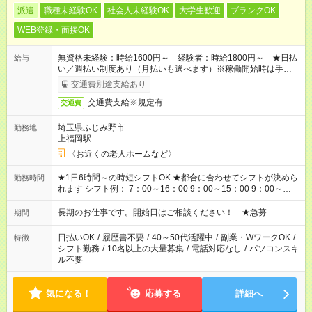
派遣
職種未経験OK
社会人未経験OK
大学生歓迎
ブランクOK
WEB登録・面接OK
無資格未経験：時給1600円～ 経験者：時給1800円～ ★日払
給与
い／週払い制度あり（月払いも選べます）※稼働開始時は手続き
完了次第のお支払いとなります。
交通費別途支給あり
交通費支給※規定有
交通費
埼玉県ふじみ野市
勤務地
上福岡駅
〈お近くの老人ホームなど〉
★1日6時間～の時短シフトOK ★都合に合わせてシフトが決めら
勤務時間
れます シフト例： 7：00～16：00 9：00～15：00 9：00～
18：00 11：00～20：00 など ※Wワークの場合、他のお仕事と
合わせ週40時間超の就業はご案内できません ※法令に基づき、
長期のお仕事です。開始日はご相談ください！ ★急募
期間
週20時間以上勤務は社会保険への加入対象となります ※労働者
派遣法（日雇い派遣の原則禁止）により、短時間・短期間の就
日払いOK
/
履歴書不要
/
40～50代活躍中
/
副業・WワークOK
/
特徴
業はご案内が難しい場合があります
シフト勤務
/
10名以上の大量募集
/
電話対応なし
/
パソコンスキ
ル不要
気になる！
応募する
詳細へ