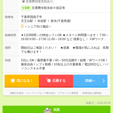
交通費別途支給あり
交通費全額支給※規定有
交通費
千葉県我孫子市
勤務地
天王台駅
/
布佐駅
/
新木(千葉県)駅
＜シニア向け施設＞
★1日5時間～の時短シフトOK ★スタート時間選べます！ 7:00～
勤務時間
16:00 9:00～17:00 11:00～19:00 など 残業なし！ ※Wワークの
場合、他のお仕事と合わせ週40時間超の就業はご案内できませ
ん ※法令に基づき、週20時間以上勤務は社会保険への加入対象
開始日はご相談ください！ ★急募 ★職場が気に入れば、長期
期間
となります ※労働者派遣法（日雇い派遣の原則禁止）により、
でも働けます！
短時間・短期間の就業はご案内が難しい場合があります
日払いOK
/
履歴書不要
/
40～50代活躍中
/
副業・WワークOK
/
特徴
服装自由
/
シフト勤務
/
10名以上の大量募集
/
電話対応なし
/
パ
ソコンスキル不要
気になる！
応募する
詳細へ
掲載元企業名
マンパワーグループ株式会社 ケアサービス事業部 （医療福祉介護関連）
掲載日：2026.08.09
未読