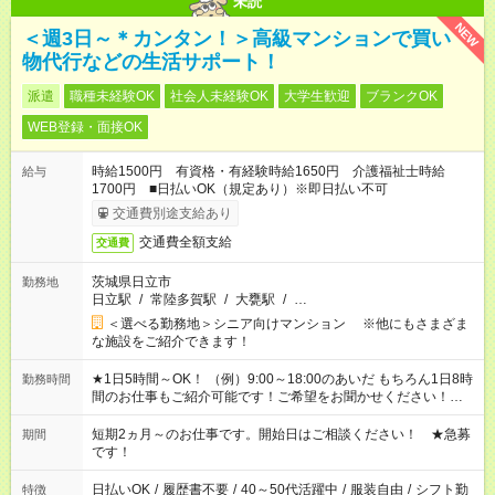
未読
NEW
＜週3日～＊カンタン！＞高級マンションで買い
物代行などの生活サポート！
派遣
職種未経験OK
社会人未経験OK
大学生歓迎
ブランクOK
WEB登録・面接OK
時給1500円 有資格・有経験時給1650円 介護福祉士時給
給与
1700円 ■日払いOK（規定あり）※即日払い不可
交通費別途支給あり
交通費全額支給
交通費
茨城県日立市
勤務地
日立駅
/
常陸多賀駅
/
大甕駅
/
…
＜選べる勤務地＞シニア向けマンション ※他にもさまざま
な施設をご紹介できます！
★1日5時間～OK！ （例）9:00～18:00のあいだ もちろん1日8時
勤務時間
間のお仕事もご紹介可能です！ご希望をお聞かせください！★家
庭の都合でお休みが必要な場合も遠慮なくご相談ください。 ※
週最低15時間以上の勤務が必要です
短期2ヵ月～のお仕事です。開始日はご相談ください！ ★急募
期間
です！
日払いOK
/
履歴書不要
/
40～50代活躍中
/
服装自由
/
シフト勤
特徴