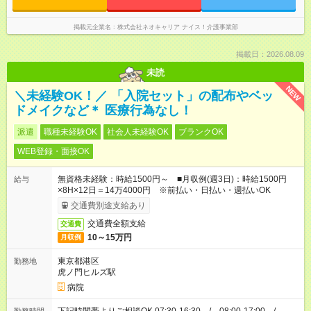
掲載元企業名
株式会社ネオキャリア ナイス！介護事業部
掲載日：2026.08.09
未読
NEW
＼未経験OK！／ 「入院セット」の配布やベッ
ドメイクなど＊ 医療行為なし！
派遣
職種未経験OK
社会人未経験OK
ブランクOK
WEB登録・面接OK
無資格未経験：時給1500円～ ■月収例(週3日)：時給1500円
給与
×8H×12日＝14万4000円 ※前払い・日払い・週払いOK
交通費別途支給あり
交通費全額支給
交通費
10～15万円
月収例
東京都港区
勤務地
虎ノ門ヒルズ駅
病院