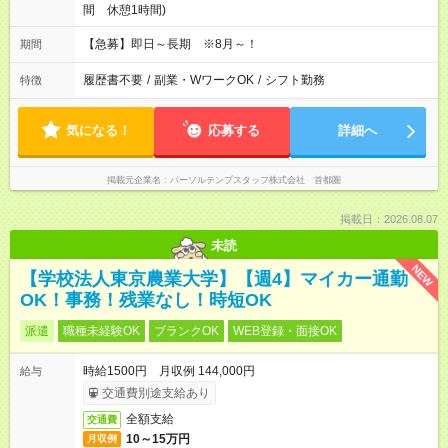
間 休憩1時間)
【急募】即日～長期 ※8月～！
期間
履歴書不要
/
副業・WワークOK
/
シフト勤務
特徴
気になる！
応募する
詳細へ
掲載元企業名
パーソルテンプスタッフ株式会社 首都圏
掲載日：2026.08.07
未読
NEW
【学校法人東京農業大学】【週4】マイカー通勤
OK！事務！残業なし！時短OK
派遣
職種未経験OK
ブランクOK
WEB登録・面接OK
時給1500円 月収例 144,000円
給与
交通費別途支給あり
全額支給
交通費
10～15万円
月収例