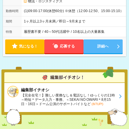
物流・ロジスティクス
(1)09:00-17:00(休憩60分) ※休憩（12:00-12:50、15:00-15:10）
勤務時間
1ヶ月以上3ヶ月未満／即日～9月末まで
期間
履歴書不要
/
40～50代活躍中
/
10名以上の大量募集
特徴
気になる！
応募する
詳細へ
編集部イチオシ
【完全在宅！】難しい業務なし＆電話なし！ゆっくりの11時
～時短＊データ入力・事務、＜SEKAI NO OWARI＊8月15
日・16日＞ドーム公演のサポートバイトなど
(8/7UP!)