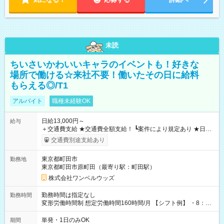
未読
ちいさいかわいいキャラのイベントも！好きな
場所で働ける☆来社不要！働いたその日に給料
もらえる◎/T1
アルバイト
職種未経験OK
日給13,000円～
給与
＋交通費支給 ★交通費全額支給！ ┗案件により規定あり ★日払
いOK！（規定あり） ┗働いたその日に現金GET♪ お仕事後はコ
交通費別途支給あり
ンビニATMから 日払い分を引き落とせます！ 【試用期間】試
用期間なし
東京都町田市
勤務地
東京都町田市原町田（最寄り駅：町田駅）
株式会社ワンベルウッズ
勤務時間は指定なし
勤務時間
変形労働時間制 想定労働時間160時間/月 【シフト例】 ・8：00
～21：00
単発・1日のみOK
期間