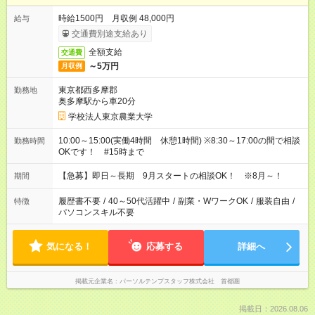
時給1500円 月収例 48,000円
給与
交通費別途支給あり
全額支給
交通費
～5万円
月収例
東京都西多摩郡
勤務地
奥多摩駅から車20分
学校法人東京農業大学
10:00～15:00(実働4時間 休憩1時間) ※8:30～17:00の間で相談
勤務時間
OKです！ #15時まで
【急募】即日～長期 9月スタートの相談OK！ ※8月～！
期間
履歴書不要
/
40～50代活躍中
/
副業・WワークOK
/
服装自由
/
特徴
パソコンスキル不要
気になる！
応募する
詳細へ
掲載元企業名
パーソルテンプスタッフ株式会社 首都圏
掲載日：2026.08.06