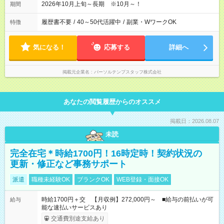
2026年10月上旬～長期 ※10月～！
期間
履歴書不要
/
40～50代活躍中
/
副業・WワークOK
特徴
気になる！
応募する
詳細へ
掲載元企業名
パーソルテンプスタッフ株式会社
あなたの閲覧履歴からのオススメ
掲載日：2026.08.07
未読
完全在宅＊時給1700円！16時定時！契約状況の
更新・修正など事務サポート
派遣
職種未経験OK
ブランクOK
WEB登録・面接OK
時給1700円＋交 【月収例】272,000円～ ■給与の前払いが可
給与
能な速払いサービスあり
交通費別途支給あり