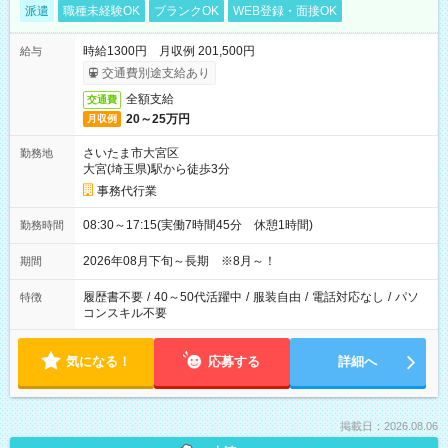
派遣
職種未経験OK
ブランクOK
WEB登録・面接OK
時給1300円 月収例 201,500円
給与
交通費別途支給あり
全額支給
交通費
20～25万円
月収例
さいたま市大宮区
勤務地
大宮(埼玉県)駅から徒歩3分
事務代行業
08:30～17:15(実働7時間45分 休憩1時間)
勤務時間
2026年08月下旬～長期 ※8月～！
期間
履歴書不要
/
40～50代活躍中
/
服装自由
/
電話対応なし
/
パソ
特徴
コンスキル不要
気になる！
応募する
詳細へ
掲載日：2026.08.06