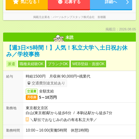
気になる！
応募する
詳細へ
掲載元企業名
パーソルテンプスタッフ株式会社 首都圏
掲載日：2026.08.05
未読
【週3日×5時間！】人気！私立大学＼土日祝お休
み／学校事務
派遣
職種未経験OK
ブランクOK
WEB登録・面接OK
時給1500円 月収例 90,000円+残業代
給与
交通費別途支給あり
全額支給
交通費
5～10万円
月収例
東京都文京区
勤務地
白山(東京都)駅から徒歩6分
/
本駒込駅から徒歩7分
＼駅伝でおなじみのあの有名私立大学／
10:00～16:00(実働5時間 休憩1時間)
勤務時間