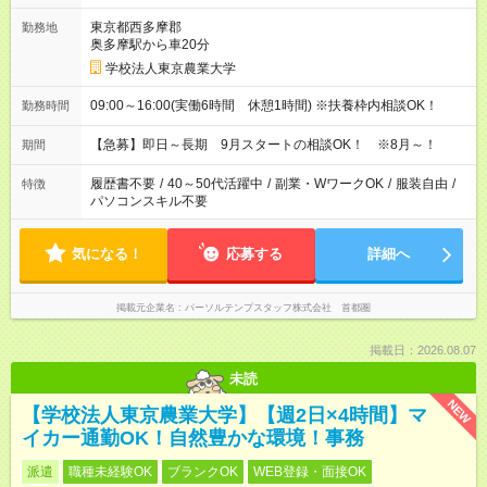
東京都西多摩郡
勤務地
奥多摩駅から車20分
学校法人東京農業大学
09:00～16:00(実働6時間 休憩1時間) ※扶養枠内相談OK！
勤務時間
【急募】即日～長期 9月スタートの相談OK！ ※8月～！
期間
履歴書不要
/
40～50代活躍中
/
副業・WワークOK
/
服装自由
/
特徴
パソコンスキル不要
気になる！
応募する
詳細へ
掲載元企業名
パーソルテンプスタッフ株式会社 首都圏
掲載日：2026.08.07
未読
NEW
【学校法人東京農業大学】【週2日×4時間】マ
イカー通勤OK！自然豊かな環境！事務
派遣
職種未経験OK
ブランクOK
WEB登録・面接OK