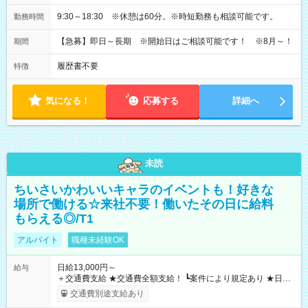
9:30～18:30 ※休憩は60分。※時短勤務も相談可能です。
勤務時間
【急募】即日～長期 ※開始日はご相談可能です！ ※8月～！
期間
履歴書不要
特徴
気になる！
応募する
詳細へ
未読
ちいさいかわいいキャラのイベントも！好きな
場所で働ける☆来社不要！働いたその日に給料
もらえる◎/T1
アルバイト
職種未経験OK
日給13,000円～
給与
＋交通費支給 ★交通費全額支給！ ┗案件により規定あり ★日払
いOK！（規定あり） ┗働いたその日に現金GET♪ お仕事後はコ
交通費別途支給あり
ンビニATMから 日払い分を引き落とせます！ 【試用期間】試