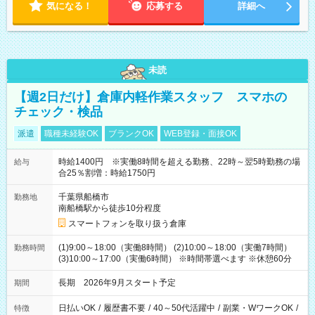
気になる！
応募する
詳細へ
未読
【週2日だけ】倉庫内軽作業スタッフ スマホの
チェック・検品
派遣
職種未経験OK
ブランクOK
WEB登録・面接OK
時給1400円 ※実働8時間を超える勤務、22時～翌5時勤務の場
給与
合25％割増：時給1750円
千葉県船橋市
勤務地
南船橋駅から徒歩10分程度
スマートフォンを取り扱う倉庫
(1)9:00～18:00（実働8時間） (2)10:00～18:00（実働7時間）
勤務時間
(3)10:00～17:00（実働6時間） ※時間帯選べます ※休憩60分
長期 2026年9月スタート予定
期間
日払いOK
/
履歴書不要
/
40～50代活躍中
/
副業・WワークOK
/
特徴