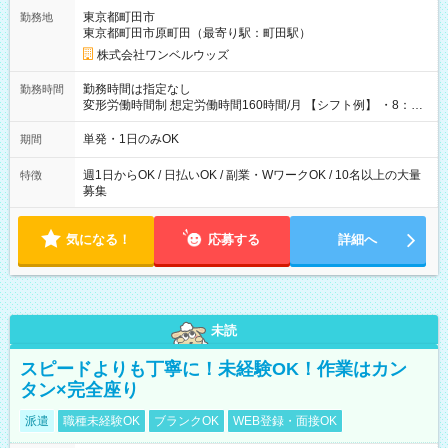
用期間なし
東京都町田市
勤務地
東京都町田市原町田（最寄り駅：町田駅）
株式会社ワンベルウッズ
勤務時間は指定なし
勤務時間
変形労働時間制 想定労働時間160時間/月 【シフト例】 ・8：00
～21：00
単発・1日のみOK
期間
週1日からOK / 日払いOK / 副業・WワークOK / 10名以上の大量
特徴
募集
気になる！
応募する
詳細へ
未読
スピードよりも丁寧に！未経験OK！作業はカン
タン×完全座り
派遣
職種未経験OK
ブランクOK
WEB登録・面接OK