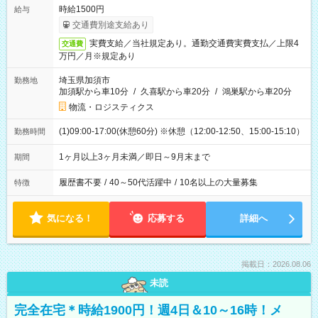
時給1500円
給与
交通費別途支給あり
実費支給／当社規定あり。通勤交通費実費支払／上限4
交通費
万円／月※規定あり
埼玉県加須市
勤務地
加須駅から車10分
/
久喜駅から車20分
/
鴻巣駅から車20分
物流・ロジスティクス
(1)09:00-17:00(休憩60分) ※休憩（12:00-12:50、15:00-15:10）
勤務時間
1ヶ月以上3ヶ月未満／即日～9月末まで
期間
履歴書不要
/
40～50代活躍中
/
10名以上の大量募集
特徴
気になる！
応募する
詳細へ
掲載日：2026.08.06
未読
完全在宅＊時給1900円！週4日＆10～16時！メ