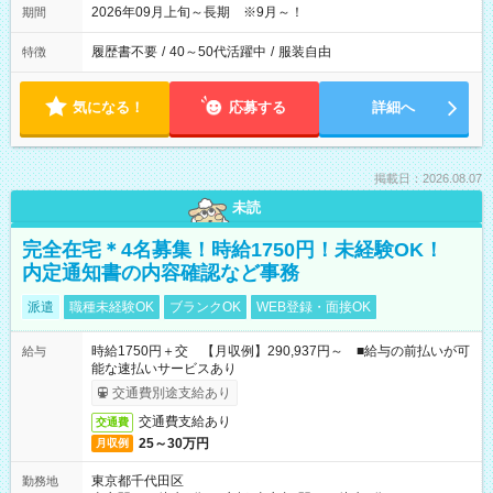
2026年09月上旬～長期 ※9月～！
期間
履歴書不要
/
40～50代活躍中
/
服装自由
特徴
気になる！
応募する
詳細へ
掲載日：2026.08.07
未読
完全在宅＊4名募集！時給1750円！未経験OK！
内定通知書の内容確認など事務
派遣
職種未経験OK
ブランクOK
WEB登録・面接OK
時給1750円＋交 【月収例】290,937円～ ■給与の前払いが可
給与
能な速払いサービスあり
交通費別途支給あり
交通費支給あり
交通費
25～30万円
月収例
東京都千代田区
勤務地