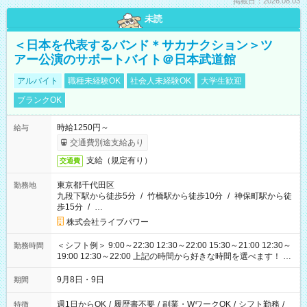
掲載日：2026.08.03
未読
＜日本を代表するバンド＊サカナクション＞ツ
アー公演のサポートバイト＠日本武道館
アルバイト
職種未経験OK
社会人未経験OK
大学生歓迎
ブランクOK
時給1250円～
給与
交通費別途支給あり
支給（規定有り）
交通費
東京都千代田区
勤務地
九段下駅から徒歩5分
/
竹橋駅から徒歩10分
/
神保町駅から徒
歩15分
/
…
株式会社ライブパワー
＜シフト例＞ 9:00～22:30 12:30～22:00 15:30～21:00 12:30～
勤務時間
19:00 12:30～22:00 上記の時間から好きな時間を選べます！ ※
時間は変更となる可能性があります
9月8日・9日
期間
週1日からOK
/
履歴書不要
/
副業・WワークOK
/
シフト勤務
/
特徴