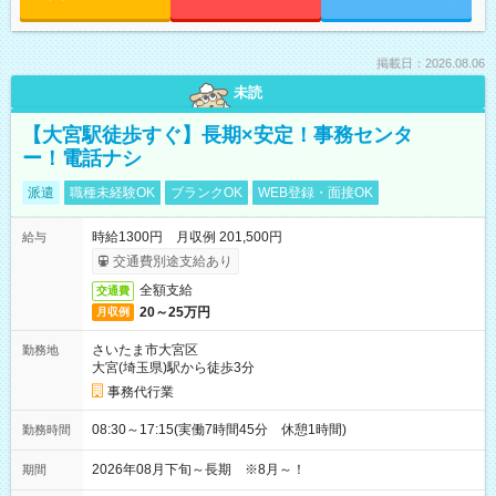
掲載日：2026.08.06
未読
【大宮駅徒歩すぐ】長期×安定！事務センタ
ー！電話ナシ
派遣
職種未経験OK
ブランクOK
WEB登録・面接OK
時給1300円 月収例 201,500円
給与
交通費別途支給あり
全額支給
交通費
20～25万円
月収例
さいたま市大宮区
勤務地
大宮(埼玉県)駅から徒歩3分
事務代行業
08:30～17:15(実働7時間45分 休憩1時間)
勤務時間
2026年08月下旬～長期 ※8月～！
期間