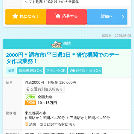
シフト勤務
/
10名以上の大量募集
気になる！
応募する
詳細へ
掲載日：2026.08.06
未読
2000円＊調布市/平日週3日＊研究機関でのデー
タ作成業務！
派遣
職種未経験OK
ブランクOK
WEB登録・面接OK
時給2000円 月収例 120,000円
給与
交通費別途支給あり
全額支給
交通費
10～15万円
月収例
東京都調布市
勤務地
仙川駅から民間バス20分
/
三鷹駅から民間バス20分
消防・防災に関する財団法人