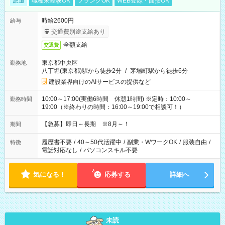
派遣
職種未経験OK
ブランクOK
WEB登録・面接OK
時給2600円
給与
交通費別途支給あり
全額支給
交通費
東京都中央区
勤務地
八丁堀(東京都)駅から徒歩2分
/
茅場町駅から徒歩6分
建設業界向けのAIサービスの提供など
10:00～17:00(実働6時間 休憩1時間) ※定時：10:00～
勤務時間
19:00（※終わりの時間：16:00～19:00で相談可！）
【急募】即日～長期 ※8月～！
期間
履歴書不要
/
40～50代活躍中
/
副業・WワークOK
/
服装自由
/
特徴
電話対応なし
/
パソコンスキル不要
気になる！
応募する
詳細へ
未読