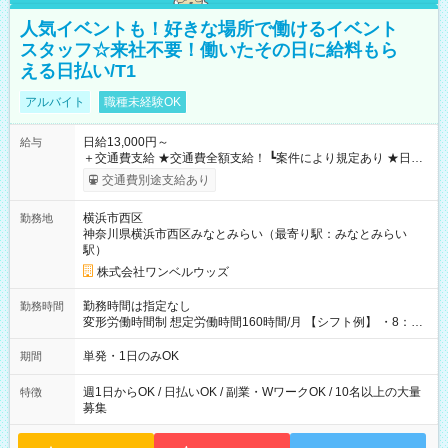
人気イベントも！好きな場所で働けるイベント
スタッフ☆来社不要！働いたその日に給料もら
える日払い/T1
アルバイト
職種未経験OK
日給13,000円～
給与
＋交通費支給 ★交通費全額支給！ ┗案件により規定あり ★日払
いOK！（規定あり） ┗働いたその日に現金GET♪ お仕事後はコ
交通費別途支給あり
ンビニATMから 日払い分を引き落とせます！ 【試用期間】試
用期間なし
横浜市西区
勤務地
神奈川県横浜市西区みなとみらい（最寄り駅：みなとみらい
駅）
株式会社ワンベルウッズ
勤務時間は指定なし
勤務時間
変形労働時間制 想定労働時間160時間/月 【シフト例】 ・8：00
～21：00
単発・1日のみOK
期間
週1日からOK / 日払いOK / 副業・WワークOK / 10名以上の大量
特徴
募集