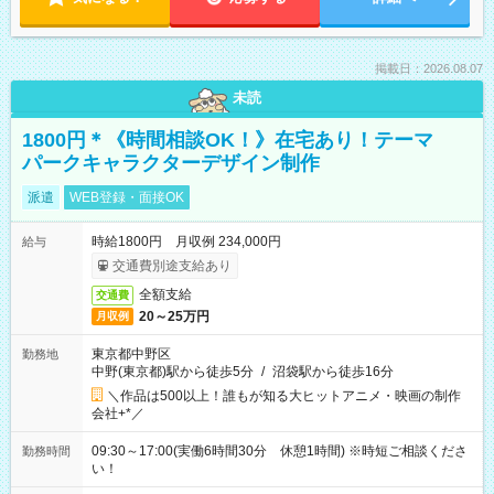
掲載日：2026.08.07
未読
1800円＊《時間相談OK！》在宅あり！テーマ
パークキャラクターデザイン制作
派遣
WEB登録・面接OK
時給1800円 月収例 234,000円
給与
交通費別途支給あり
全額支給
交通費
20～25万円
月収例
東京都中野区
勤務地
中野(東京都)駅から徒歩5分
/
沼袋駅から徒歩16分
＼作品は500以上！誰もが知る大ヒットアニメ・映画の制作
会社+*／
09:30～17:00(実働6時間30分 休憩1時間) ※時短ご相談くださ
勤務時間
い！