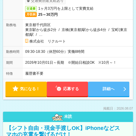
交通費別途支給あり
1ヶ月3万円を上限として実費支給
交通費
25～30万円
月収例
東京都千代田区
勤務地
東京駅から徒歩2分
/
京橋(東京都)駅から徒歩4分
/
宝町(東京
都)駅
/
…
株式会社 リクルート
09:30-18:30（休憩60分）実働8時間
勤務時間
2026年10月01日～長期 ※開始日相談OK ※10月～！
期間
履歴書不要
特徴
気になる！
応募する
詳細へ
掲載日：2026.08.07
未読
【シフト自由・現金手渡しOK】iPhoneなどス
マホの充電を繋げるだけ！