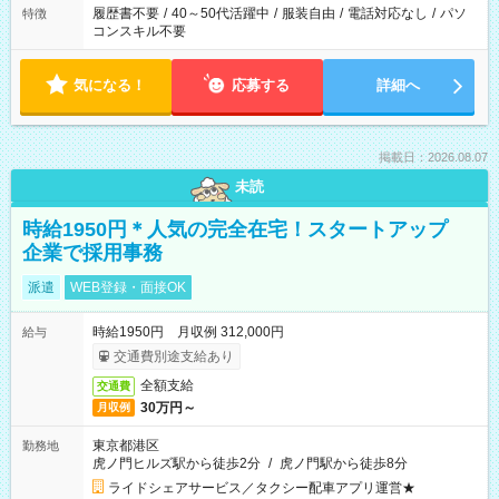
履歴書不要
/
40～50代活躍中
/
服装自由
/
電話対応なし
/
パソ
特徴
コンスキル不要
気になる！
応募する
詳細へ
掲載日：2026.08.07
未読
時給1950円＊人気の完全在宅！スタートアップ
企業で採用事務
派遣
WEB登録・面接OK
時給1950円 月収例 312,000円
給与
交通費別途支給あり
全額支給
交通費
30万円～
月収例
東京都港区
勤務地
虎ノ門ヒルズ駅から徒歩2分
/
虎ノ門駅から徒歩8分
ライドシェアサービス／タクシー配車アプリ運営★