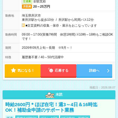
全額支給
交通費
20～25万円
月収例
埼玉県所沢市
勤務地
東所沢駅から徒歩10分
/
所沢駅から民間バス12分
■文芸資料の収集・保存・展示をおこなっています
09:00～17:00(実働7時間 休憩1時間) ※10時～18時もご相談OK
勤務時間
です！
2026年09月上旬～長期 ※9月～！
期間
履歴書不要
/
40～50代活躍中
特徴
気になる！
応募する
詳細へ
掲載日：2026.08.07
未読
時給2600円＊ほぼ在宅！週3～4日＆16時迄
OK！補助金申請のサポート業務