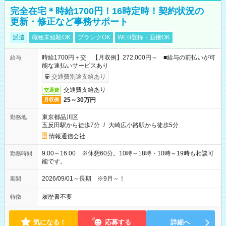
完全在宅＊時給1700円！16時定時！契約状況の
更新・修正など事務サポート
派遣
職種未経験OK
ブランクOK
WEB登録・面接OK
時給1700円＋交 【月収例】272,000円～ ■給与の前払いが可
給与
能な速払いサービスあり
交通費別途支給あり
交通費支給あり
交通費
25～30万円
月収例
東京都品川区
勤務地
五反田駅から徒歩7分
/
大崎広小路駅から徒歩5分
情報通信会社
9:00～16:00 ※休憩60分。10時～18時・10時～19時も相談可
勤務時間
能です。
2026/09/01～長期 ※9月～！
期間
履歴書不要
特徴
気になる！
応募する
詳細へ