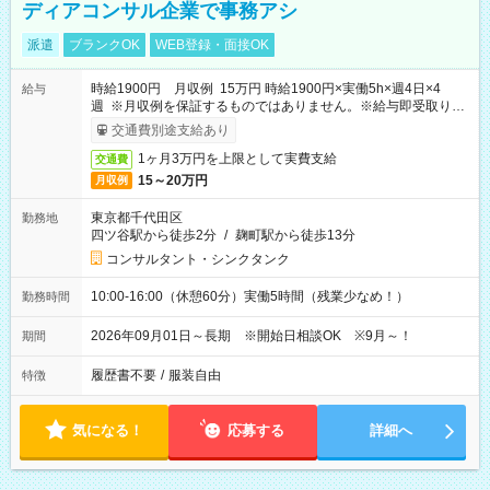
ディアコンサル企業で事務アシ
派遣
ブランクOK
WEB登録・面接OK
時給1900円 月収例 15万円 時給1900円×実働5h×週4日×4
給与
週 ※月収例を保証するものではありません。※給与即受取りサ
ービス利用可（利用条件有）
交通費別途支給あり
1ヶ月3万円を上限として実費支給
交通費
15～20万円
月収例
東京都千代田区
勤務地
四ツ谷駅から徒歩2分
/
麹町駅から徒歩13分
コンサルタント・シンクタンク
10:00-16:00（休憩60分）実働5時間（残業少なめ！）
勤務時間
2026年09月01日～長期 ※開始日相談OK ※9月～！
期間
履歴書不要
/
服装自由
特徴
気になる！
応募する
詳細へ