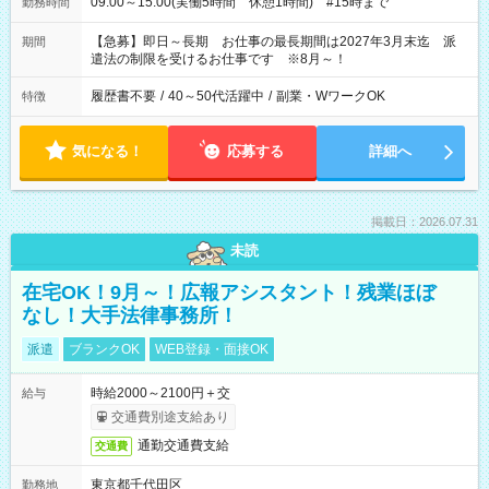
09:00～15:00(実働5時間 休憩1時間) #15時まで
勤務時間
【急募】即日～長期 お仕事の最長期間は2027年3月末迄 派
期間
遣法の制限を受けるお仕事です ※8月～！
履歴書不要
/
40～50代活躍中
/
副業・WワークOK
特徴
気になる！
応募する
詳細へ
掲載日：2026.07.31
未読
在宅OK！9月～！広報アシスタント！残業ほぼ
なし！大手法律事務所！
派遣
ブランクOK
WEB登録・面接OK
時給2000～2100円＋交
給与
交通費別途支給あり
通勤交通費支給
交通費
東京都千代田区
勤務地