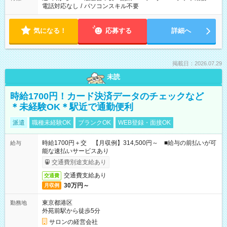
電話対応なし
/
パソコンスキル不要
気になる！
応募する
詳細へ
掲載日：2026.07.29
未読
時給1700円！カード決済データのチェックなど
＊未経験OK＊駅近で通勤便利
派遣
職種未経験OK
ブランクOK
WEB登録・面接OK
時給1700円＋交 【月収例】314,500円～ ■給与の前払いが可
給与
能な速払いサービスあり
交通費別途支給あり
交通費支給あり
交通費
30万円～
月収例
東京都港区
勤務地
外苑前駅から徒歩5分
サロンの経営会社