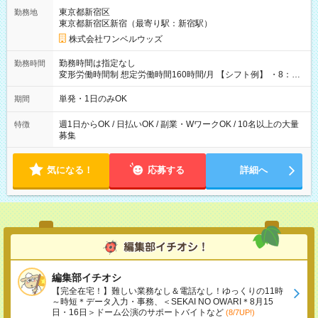
用期間なし
東京都新宿区
勤務地
東京都新宿区新宿（最寄り駅：新宿駅）
株式会社ワンベルウッズ
勤務時間は指定なし
勤務時間
変形労働時間制 想定労働時間160時間/月 【シフト例】 ・8：00
～21：00
単発・1日のみOK
期間
週1日からOK / 日払いOK / 副業・WワークOK / 10名以上の大量
特徴
募集
気になる！
応募する
詳細へ
編集部イチオシ
【完全在宅！】難しい業務なし＆電話なし！ゆっくりの11時
～時短＊データ入力・事務、＜SEKAI NO OWARI＊8月15
日・16日＞ドーム公演のサポートバイトなど
(8/7UP!)