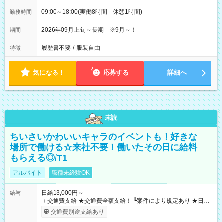
09:00～18:00(実働8時間 休憩1時間)
勤務時間
2026年09月上旬～長期 ※9月～！
期間
履歴書不要
/
服装自由
特徴
気になる！
応募する
詳細へ
未読
ちいさいかわいいキャラのイベントも！好きな
場所で働ける☆来社不要！働いたその日に給料
もらえる◎/T1
アルバイト
職種未経験OK
日給13,000円～
給与
＋交通費支給 ★交通費全額支給！ ┗案件により規定あり ★日払
いOK！（規定あり） ┗働いたその日に現金GET♪ お仕事後はコ
交通費別途支給あり
ンビニATMから 日払い分を引き落とせます！ 【試用期間】試