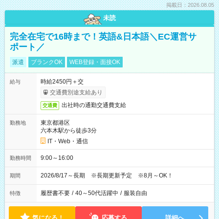
掲載日：2026.08.05
未読
完全在宅で16時まで！英語&日本語＼EC運営サ
ポート／
派遣
ブランクOK
WEB登録・面接OK
時給2450円＋交
給与
交通費別途支給あり
出社時の通勤交通費支給
交通費
東京都港区
勤務地
六本木駅から徒歩3分
IT・Web・通信
9:00～16:00
勤務時間
2026/8/17～長期 ※長期更新予定 ※8月～OK！
期間
履歴書不要
/
40～50代活躍中
/
服装自由
特徴
気になる！
応募する
詳細へ