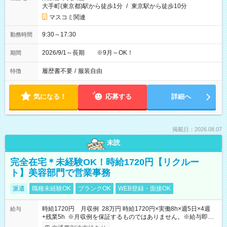
大手町(東京都)駅から徒歩1分
/
東京駅から徒歩10分
マスコミ関連
9:30～17:30
勤務時間
2026/9/1～長期 ※9月～OK！
期間
履歴書不要
/
服装自由
特徴
気になる！
応募する
詳細へ
掲載日：2026.08.07
未読
完全在宅＊未経験OK！時給1720円【リクルー
ト】美容部門で営業事務
派遣
職種未経験OK
ブランクOK
WEB登録・面接OK
時給1720円 月収例 28万円 時給1720円×実働8h×週5日×4週
給与
+残業5h ※月収例を保証するものではありません。※給与即受
取りサービス利用可（利用条件有）