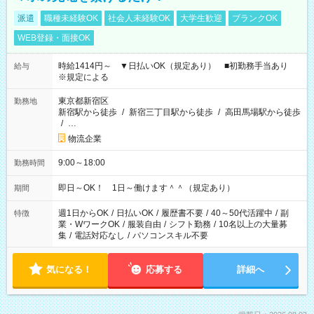
派遣
職種未経験OK
社会人未経験OK
大学生歓迎
ブランクOK
WEB登録・面接OK
時給1414円～ ▼日払いOK（規定あり） ■初勤務手当あり
給与
※規定による
東京都新宿区
勤務地
新宿駅から徒歩
/
新宿三丁目駅から徒歩
/
高田馬場駅から徒歩
/
…
物流企業
9:00～18:00
勤務時間
即日～OK！ 1日～働けます＾＾（規定あり）
期間
週1日からOK
/
日払いOK
/
履歴書不要
/
40～50代活躍中
/
副
特徴
業・WワークOK
/
服装自由
/
シフト勤務
/
10名以上の大量募
集
/
電話対応なし
/
パソコンスキル不要
気になる！
応募する
詳細へ