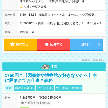
東京駅から徒歩1分
/
京橋(東京都)駅から徒歩5分
人材サービス会社
9:30～18:15 ※残業はほとんどありません。※休憩60分。
勤務時間
2026/10/01～長期 ※開始日はご相談可能です！ ※10月～！
期間
履歴書不要
特徴
気になる！
応募する
詳細へ
掲載日：2026.08.07
未読
1750円＊【図書館や博物館が好きなかたへ】本
に囲まれてお仕事＊事務
派遣
職種未経験OK
ブランクOK
WEB登録・面接OK
時給1750円 月収例 245,000円
給与
交通費別途支給あり