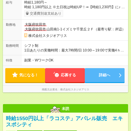
時給1,180円～
給与
時給 1,180円以上 ※土日祝は時給UP！⇒【時給1,230円】に♪ ※
交通費もしっかり支給（月1万5000円まで） 【時給UPのチャン
交通費別途支給あり
スもたくさん！やりがいも◎】 頑張りはちゃ～んと時給に反映
します！ 《チャンス１》準社員になると… 週24ｈ以上（土日祝
大阪府吹田市
勤務地
含む）のシフトインで 「準社員」に！⇒ 時給30円UP！ 《チャ
大阪府吹田市
山田南1-1イズミヤ千里丘２Ｆ（最寄り駅：岸辺）
ンス２》社内資格をGETすると… 年2回の昇格審査クリアで、
専門スキルをGET！⇒ 時給100円以上UPも夢じゃない！ 【急な
株式会社スタジオアリス
出費も怖くない♪前給制度あり】 「今月ピンチかも…」そんな時
も大丈夫！ 働いた分のお給料の一部を、 給料日前に受け取れる
シフト制
勤務時間
嬉しい制度です。 【試用期間】試用期間あり 試用期間の長さ：
1日あたりの実働時間：最大7時間/日 10:00～19:00で実働4ｈ～
3ヶ月 雇用形態、給与は本採用時と同じです。
◆週2日～・1日4ｈ～OK ◆土日祝勤務できる方歓迎
副業・WワークOK
特徴
気になる！
応募する
詳細へ
掲載元企業名
株式会社スタジオアリス
未読
時給1550円以上「ラコステ」アパレル販売 エキ
スポシティ