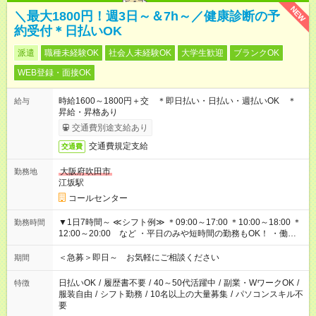
NEW
＼最大1800円！週3日～＆7h～／健康診断の予
約受付＊日払いOK
派遣
職種未経験OK
社会人未経験OK
大学生歓迎
ブランクOK
WEB登録・面接OK
時給1600～1800円＋交 ＊即日払い・日払い・週払いOK ＊
給与
昇給・昇格あり
交通費別途支給あり
交通費規定支給
交通費
大阪府吹田市
勤務地
江坂駅
コールセンター
▼1日7時間～ ≪シフト例≫ ＊09:00～17:00 ＊10:00～18:00 ＊
勤務時間
12:00～20:00 など ・平日のみや短時間の勤務もOK！ ・働き
方はお気軽にご相談下さい
＜急募＞即日～ お気軽にご相談ください
期間
日払いOK
/
履歴書不要
/
40～50代活躍中
/
副業・WワークOK
/
特徴
服装自由
/
シフト勤務
/
10名以上の大量募集
/
パソコンスキル不
要