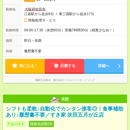
大阪府吹田市
勤務地
江坂駅から徒歩8分
/
東三国駅から徒歩17分
情報処理サ－ビス
09:00-17:30（休憩60分）実働7時間30分（残業少なめ！）
勤務時間
即日～長期
期間
履歴書不要
特徴
気になる！
応募する
詳細へ
掲載元企業名
株式会社リクルートスタッフィング
未読
シフトも柔軟♪自動化でカンタン接客◎！食事補助
あり♪履歴書不要／すき家 吹田五月が丘店
アルバイト
職種未経験OK