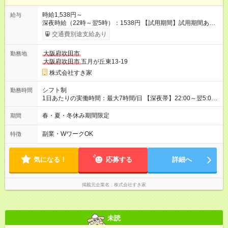
時給1,538円～
給与
深夜時給（22時～翌5時）：1538円 【試用期間】試用期間あり
試用期間の長さ：1ヶ月 雇用形態、給与は本採用時と同じです。
交通費別途支給あり
試用期間の実態は30日（※条件変更なし）ですが、切り上げで
一ヶ月とさせていただきます。 研修制度あり：15時間(研修中も
大阪府吹田市
勤務地
同時給）
大阪府吹田市
五月が丘東13-19
株式会社すき家
シフト制
勤務時間
1日あたりの実働時間：最大7時間/日 【深夜帯】22:00～翌5:00
週2日～・1日2h～OK◎ ※22:00から翌5:00までは18歳以上の方
のみ勤務可能です（18歳未満の深夜業務禁止のため） ★深夜で
春・夏・冬休み期間限定
期間
も安心して働けます★ すき家では、ワンオペを禁止していま
す。 必ず、2名以上での勤務を行いますので、安心して働けま
副業・WワークOK
特徴
す。
気になる！
応募する
詳細へ
掲載元企業名
株式会社すき家
未読