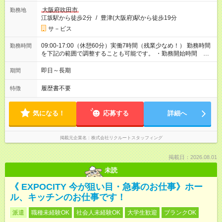
大阪府吹田市
勤務地
江坂駅から徒歩2分
/
豊津(大阪府)駅から徒歩19分
サ－ビス
09:00-17:00（休憩60分）実働7時間（残業少なめ！） 勤務時間
勤務時間
を下記の範囲で調整することも可能です。 ・勤務開始時間
09:00～10:00 ・勤務終了時間 17:00～18:00 ・実働 07:00～
08:00
即日～長期
期間
履歴書不要
特徴
気になる！
応募する
詳細へ
掲載元企業名
株式会社リクルートスタッフィング
掲載日：2026.08.01
未読
《 EXPOCITY 今が狙い目・急募のお仕事》ホー
ル、キッチンのお仕事です！
派遣
職種未経験OK
社会人未経験OK
大学生歓迎
ブランクOK