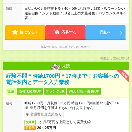
日払いOK
/
履歴書不要
/
40～50代活躍中
/
副業・WワークOK
/
特徴
服装自由
/
シフト勤務
/
10名以上の大量募集
/
パソコンスキル不
要
気になる！
応募する
詳細へ
掲載元企業名
株式会社マックスサポート
掲載日：2026.08.04
未読
NEW
経験不問＊時給1700円＊17時まで！お客様への
電話案内とデータ入力業務
派遣
職種未経験OK
ブランクOK
WEB登録・面接OK
時給1700円 月収例 23万円 時給1700円×実働7h×週5日×4
給与
週 ※月収例を保証するものではありません。
交通費別途支給あり
1ヶ月3万円を上限として実費支給
交通費
20～25万円
月収例