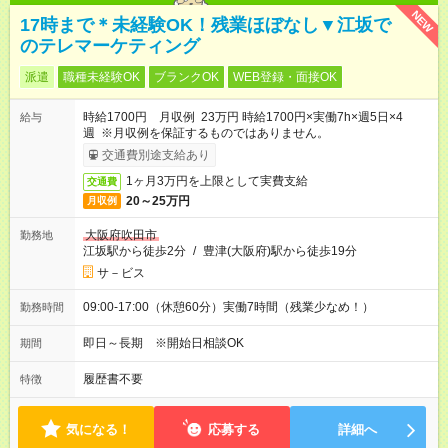
NEW
17時まで＊未経験OK！残業ほぼなし▼江坂で
のテレマーケティング
派遣
職種未経験OK
ブランクOK
WEB登録・面接OK
時給1700円 月収例 23万円 時給1700円×実働7h×週5日×4
給与
週 ※月収例を保証するものではありません。
交通費別途支給あり
1ヶ月3万円を上限として実費支給
交通費
20～25万円
月収例
大阪府吹田市
勤務地
江坂駅から徒歩2分
/
豊津(大阪府)駅から徒歩19分
サ－ビス
09:00-17:00（休憩60分）実働7時間（残業少なめ！）
勤務時間
即日～長期 ※開始日相談OK
期間
履歴書不要
特徴
気になる！
応募する
詳細へ