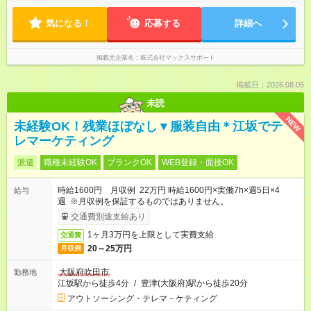
気になる！
応募する
詳細へ
掲載元企業名
株式会社マックスサポート
掲載日：2026.08.05
未読
NEW
未経験OK！残業ほぼなし▼服装自由＊江坂でテ
レマーケティング
派遣
職種未経験OK
ブランクOK
WEB登録・面接OK
時給1600円 月収例 22万円 時給1600円×実働7h×週5日×4
給与
週 ※月収例を保証するものではありません。
交通費別途支給あり
1ヶ月3万円を上限として実費支給
交通費
20～25万円
月収例
大阪府吹田市
勤務地
江坂駅から徒歩4分
/
豊津(大阪府)駅から徒歩20分
アウトソーシング・テレマ－ケティング