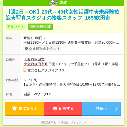
未読
【週2日～OK】20代～40代女性活躍中★未経験歓
迎★写真スタジオの接客スタッフ_165/吹田市
アルバイト
職種未経験OK
時給1,180円～
給与
平日1180円／土日祝1230円 通勤費実費支給※月額30,000円まで
■弊社の準社員へステップアップすると時給30円UP!!■ 準社員
交通費別途支給あり
とは… ・開店又は閉店作業が可能な方で1週間で24時間以上
（土日祝含む）シフトに入れる方 ～年2回行われる昇格審査に合
大阪府吹田市
勤務地
格し、社内資格を有すると時給100円以上アップ！～ 【試用期
大阪府吹田市
山田南1-1イズミヤ千里丘２Ｆ（最寄り駅：岸辺）
間】試用期間あり 試用期間の長さ：3ヶ月 雇用形態、給与は本
採用時と同じです。
株式会社スタジオアリス
シフト制
勤務時間
1日あたりの実働時間：最大7時間/日 10:00～19:00で実働4ｈ～
◆週2日～・1日4ｈ～OK ◆土日祝勤務できる方歓迎
副業・WワークOK
特徴
気になる！
応募する
詳細へ
掲載元企業名
株式会社スタジオアリス