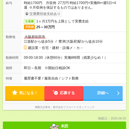
時給1700円 月収例 27万円 時給1700円×実働8h×週5日×4
給与
週 ※月収例を保証するものではありません。
交通費別途支給あり
1ヶ月3万円を上限として実費支給
交通費
25～30万円
月収例
大阪府吹田市
勤務地
江坂駅から徒歩5分
/
豊津(大阪府)駅から徒歩10分
建設業・住宅・建材・設備メ－カ－
09:00-18:00（休憩60分）実働8時間（残業少なめ！）
勤務時間
即日～長期 ※開始日相談OK
期間
履歴書不要
/
服装自由
/
シフト勤務
特徴
気になる！
応募する
詳細へ
掲載元企業名
株式会社リクルートスタッフィング
掲載日：2026.08.05
未読