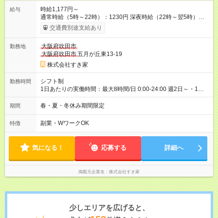
時給1,177円～
給与
通常時給（5時～22時）：1230円 深夜時給（22時～翌5時）：
1538円 高校生時給：1177円 【特別手当】早朝手当（5：00-9：
交通費別途支給あり
00）時給+150円 【試用期間】試用期間あり 試用期間の長さ：1
ヶ月 雇用形態、給与は本採用時と同じです。 試用期間の実態は
大阪府吹田市
勤務地
30日（※条件変更なし）ですが、切り上げで一ヶ月とさせてい
大阪府吹田市
五月が丘東13-19
ただきます。 研修制度あり：15時間(研修中も同時給）
株式会社すき家
シフト制
勤務時間
1日あたりの実働時間：最大8時間/日 0:00-24:00 週2日～・1日
2h～OK ＜シフト例＞ 〇朝帯 5:00-9:00 〇昼帯 9:00-14:00 〇午
後帯 14:00-18:00 〇夜帯 18:00-22:00 〇深夜帯 22:00-翌5:00 基
春・夏・冬休み期間限定
期間
本は固定シフトですが家庭の都合などイレギュラーには対応し
ます♪
副業・WワークOK
特徴
気になる！
応募する
詳細へ
掲載元企業名
株式会社すき家
少しエリアを広げると、