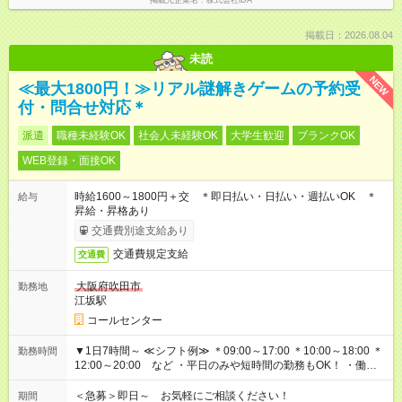
掲載元企業名
株式会社iDA
掲載日：2026.08.04
未読
NEW
≪最大1800円！≫リアル謎解きゲームの予約受
付・問合せ対応＊
派遣
職種未経験OK
社会人未経験OK
大学生歓迎
ブランクOK
WEB登録・面接OK
時給1600～1800円＋交 ＊即日払い・日払い・週払いOK ＊
給与
昇給・昇格あり
交通費別途支給あり
交通費規定支給
交通費
大阪府吹田市
勤務地
江坂駅
コールセンター
▼1日7時間～ ≪シフト例≫ ＊09:00～17:00 ＊10:00～18:00 ＊
勤務時間
12:00～20:00 など ・平日のみや短時間の勤務もOK！ ・働き
方はお気軽にご相談下さい
＜急募＞即日～ お気軽にご相談ください！
期間