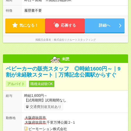
即日～長期 ※開始日相談OK
期間
履歴書不要
特徴
気になる！
応募する
詳細へ
掲載元企業名
株式会社リクルートスタッフィング
未読
ベビーカーの販売スタッフ ◎時給1600円～｜9
割が未経験スタート｜万博記念公園駅からすぐ
アルバイト
職種未経験OK
時給1,600円～
給与
【試用期間】試用期間なし
交通費別途支給あり
大阪府吹田市
勤務地
大阪府吹田市
千里万博公園２-１
ビーモーション株式会社