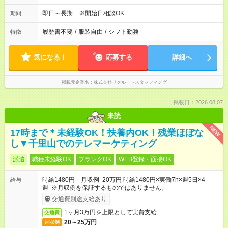
即日～長期 ※開始日相談OK
期間
履歴書不要
/
服装自由
/
シフト勤務
特徴
気になる！
応募する
詳細へ
掲載元企業名
株式会社リクルートスタッフィング
掲載日：2026.08.07
未読
NEW
17時まで＊未経験OK！扶養内OK！残業ほぼな
し▼千里山でのテレマーケティング
派遣
職種未経験OK
ブランクOK
WEB登録・面接OK
時給1480円 月収例 20万円 時給1480円×実働7h×週5日×4
給与
週 ※月収例を保証するものではありません。
交通費別途支給あり
1ヶ月3万円を上限として実費支給
交通費
20～25万円
月収例