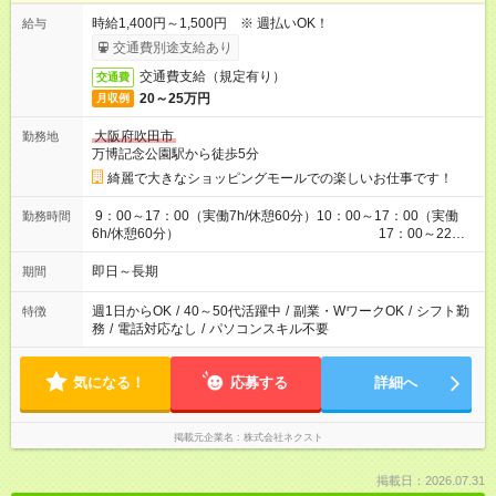
時給1,400円～1,500円 ※ 週払いOK！
給与
交通費別途支給あり
交通費支給（規定有り）
交通費
20～25万円
月収例
大阪府吹田市
勤務地
万博記念公園駅から徒歩5分
綺麗で大きなショッピングモールでの楽しいお仕事です！
9：00～17：00（実働7h/休憩60分）10：00～17：00（実働
勤務時間
6h/休憩60分） 17：00～22：
00（実働5h）
即日～長期
期間
週1日からOK
/
40～50代活躍中
/
副業・WワークOK
/
シフト勤
特徴
務
/
電話対応なし
/
パソコンスキル不要
気になる！
応募する
詳細へ
掲載元企業名
株式会社ネクスト
掲載日：2026.07.31