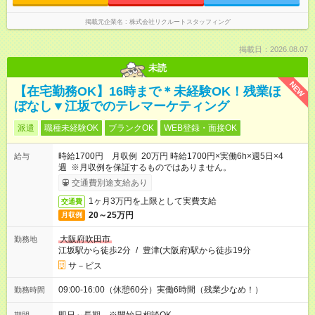
掲載元企業名
株式会社リクルートスタッフィング
掲載日：2026.08.07
未読
NEW
【在宅勤務OK】16時まで＊未経験OK！残業ほ
ぼなし▼江坂でのテレマーケティング
派遣
職種未経験OK
ブランクOK
WEB登録・面接OK
時給1700円 月収例 20万円 時給1700円×実働6h×週5日×4
給与
週 ※月収例を保証するものではありません。
交通費別途支給あり
1ヶ月3万円を上限として実費支給
交通費
20～25万円
月収例
大阪府吹田市
勤務地
江坂駅から徒歩2分
/
豊津(大阪府)駅から徒歩19分
サ－ビス
09:00-16:00（休憩60分）実働6時間（残業少なめ！）
勤務時間