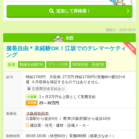
追加して再検索！
掲載日：2026.08.07
未読
NEW
服装自由＊未経験OK！江坂でのテレマーケティ
ング
派遣
職種未経験OK
ブランクOK
WEB登録・面接OK
時給1700円 月収例 27万円 時給1700円×実働8h×週5日×4
給与
週 ※月収例を保証するものではありません。
交通費別途支給あり
1ヶ月3万円を上限として実費支給
交通費
25～30万円
月収例
大阪府吹田市
勤務地
江坂駅から徒歩5分
/
豊津(大阪府)駅から徒歩10分
建設業・住宅・建材・設備メ－カ－
09:00-18:00（休憩60分）実働8時間（残業少なめ！）
勤務時間