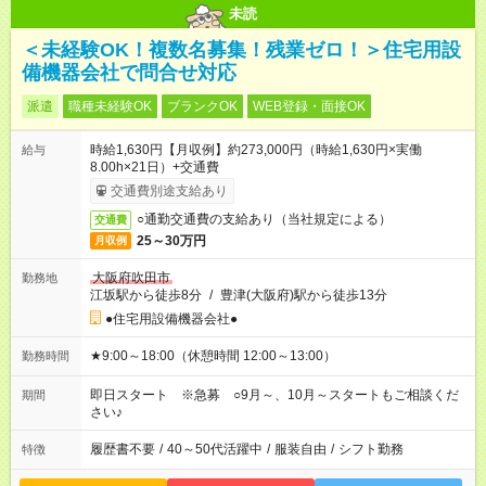
未読
＜未経験OK！複数名募集！残業ゼロ！＞住宅用設
備機器会社で問合せ対応
派遣
職種未経験OK
ブランクOK
WEB登録・面接OK
時給1,630円【月収例】約273,000円（時給1,630円×実働
給与
8.00h×21日）+交通費
交通費別途支給あり
○通勤交通費の支給あり（当社規定による）
交通費
25～30万円
月収例
大阪府吹田市
勤務地
江坂駅から徒歩8分
/
豊津(大阪府)駅から徒歩13分
●住宅用設備機器会社●
★9:00～18:00（休憩時間 12:00～13:00）
勤務時間
即日スタート ※急募 ○9月～、10月～スタートもご相談くだ
期間
さい♪
履歴書不要
/
40～50代活躍中
/
服装自由
/
シフト勤務
特徴