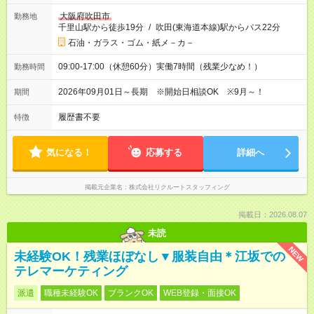
大阪府吹田市
勤務地
千里山駅から徒歩19分
/
吹田(東海道本線)駅からバス22分
石油・ガラス・ゴム・紙メ－カ－
09:00-17:00（休憩60分）実働7時間（残業少なめ！）
勤務時間
2026年09月01日～長期 ※開始日相談OK ※9月～！
期間
履歴書不要
特徴
気になる！
応募する
詳細へ
掲載元企業名
株式会社リクルートスタッフィング
掲載日：2026.08.07
未読
NEW
未経験OK！残業ほぼなし▼服装自由＊江坂での
テレマーケティング
派遣
職種未経験OK
ブランクOK
WEB登録・面接OK