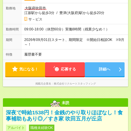
大阪府吹田市
勤務地
江坂駅から徒歩3分
/
豊津(大阪府)駅から徒歩20分
サ－ビス
09:00-18:00（休憩60分）実働8時間（残業少なめ！）
勤務時間
2026年09月01日スタート、期間限定 ※開始日相談OK ※9月
期間
～！
履歴書不要
特徴
気になる！
応募する
詳細へ
掲載元企業名
株式会社リクルートスタッフィング
未読
深夜で時給1538円！金銭のやり取りほぼなし！食
事補助もあり◎／すき家 吹田五月が丘店
アルバイト
職種未経験OK