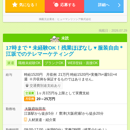
気になる！
応募する
詳細へ
掲載元企業名
ヒューマンリソシア株式会社
掲載日：2026.07.29
未読
17時まで＊未経験OK！残業ほぼなし▼服装自由＊
江坂でのテレマーケティング
派遣
職種未経験OK
ブランクOK
WEB登録・面接OK
時給1520円 月収例 21万円 時給1520円×実働7h×週5日×4
給与
週 ※月収例を保証するものではありません。
交通費別途支給あり
1ヶ月3万円を上限として実費支給
交通費
20～25万円
月収例
大阪府吹田市
勤務地
江坂駅から徒歩5分
/
豊津(大阪府)駅から徒歩20分
人材派遣・紹介業
09:00-17:00（休憩60分）実働7時間（残業少なめ！）
勤務時間