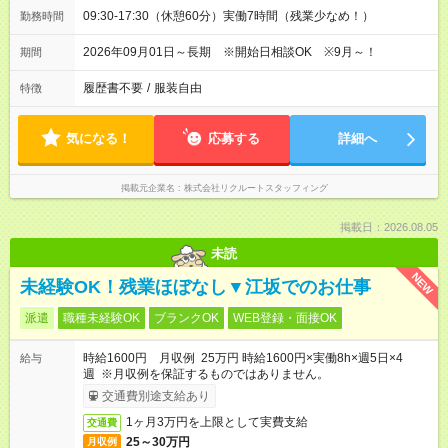
09:30-17:30（休憩60分）実働7時間（残業少なめ！）
勤務時間
2026年09月01日～長期 ※開始日相談OK ※9月～！
期間
履歴書不要
/
服装自由
特徴
気になる！
応募する
詳細へ
掲載元企業名
株式会社リクルートスタッフィング
掲載日：2026.08.05
未読
NEW
未経験OK！残業ほぼなし▼江坂でのお仕事
派遣
職種未経験OK
ブランクOK
WEB登録・面接OK
時給1600円 月収例 25万円 時給1600円×実働8h×週5日×4
給与
週 ※月収例を保証するものではありません。
交通費別途支給あり
1ヶ月3万円を上限として実費支給
交通費
25～30万円
月収例