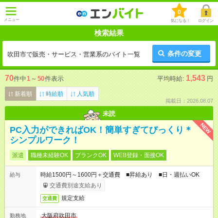
0
メニュー
気になる！
ログイン
検索結果
条件の変更
吹田市で販売・サービス・営業系のバイト一覧
70
1,543
件中
1
～
50
件表示
平均時給:
円
新着順
時給順
人気順
掲載日：2026.08.07
未読
NEW
PC入力ができればOK！簡単すぎてびっくり＊
シンプルワーク！
派遣
職種未経験OK
ブランクOK
WEB登録・面接OK
時給1500円～1600円＋交通費 ■昇給あり ■日・週払いOK
給与
交通費別途支給あり
規定支給
交通費
大阪府吹田市
勤務地