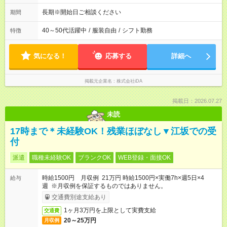
他12:00-21:30
長期※開始日ご相談ください
期間
40～50代活躍中
/
服装自由
/
シフト勤務
特徴
気になる！
応募する
詳細へ
掲載元企業名
株式会社iDA
掲載日：2026.07.27
未読
17時まで＊未経験OK！残業ほぼなし▼江坂での受
付
派遣
職種未経験OK
ブランクOK
WEB登録・面接OK
時給1500円 月収例 21万円 時給1500円×実働7h×週5日×4
給与
週 ※月収例を保証するものではありません。
交通費別途支給あり
1ヶ月3万円を上限として実費支給
交通費
20～25万円
月収例