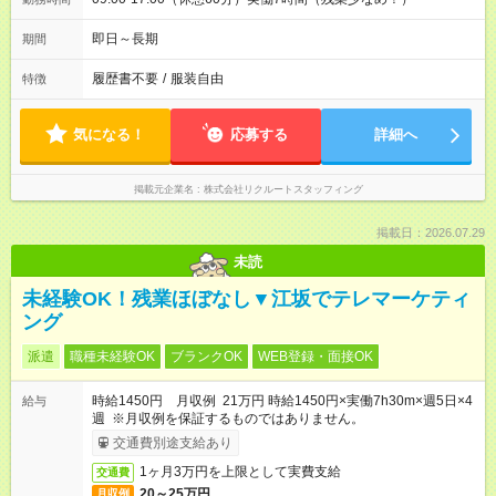
即日～長期
期間
履歴書不要
/
服装自由
特徴
気になる！
応募する
詳細へ
掲載元企業名
株式会社リクルートスタッフィング
掲載日：2026.07.29
未読
未経験OK！残業ほぼなし▼江坂でテレマーケティ
ング
派遣
職種未経験OK
ブランクOK
WEB登録・面接OK
時給1450円 月収例 21万円 時給1450円×実働7h30m×週5日×4
給与
週 ※月収例を保証するものではありません。
交通費別途支給あり
1ヶ月3万円を上限として実費支給
交通費
20～25万円
月収例