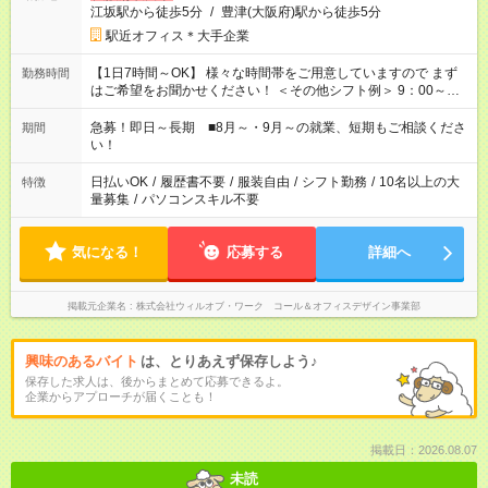
江坂駅から徒歩5分
/
豊津(大阪府)駅から徒歩5分
駅近オフィス＊大手企業
【1日7時間～OK】 様々な時間帯をご用意していますので まず
勤務時間
はご希望をお聞かせください！ ＜その他シフト例＞ 9：00～
17：00 11：00～20：00 などなど！その他のお時間もOKです！
急募！即日～長期 ■8月～・9月～の就業、短期もご相談くださ
期間
い！
日払いOK
/
履歴書不要
/
服装自由
/
シフト勤務
/
10名以上の大
特徴
量募集
/
パソコンスキル不要
気になる！
応募する
詳細へ
掲載元企業名
株式会社ウィルオブ・ワーク コール＆オフィスデザイン事業部
興味のあるバイト
は、とりあえず保存しよう♪
保存した求人は、後からまとめて応募できるよ。
企業からアプローチが届くことも！
掲載日：2026.08.07
未読