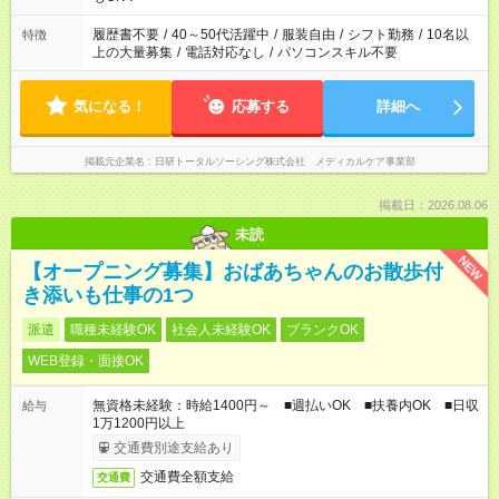
履歴書不要
/
40～50代活躍中
/
服装自由
/
シフト勤務
/
10名以
特徴
上の大量募集
/
電話対応なし
/
パソコンスキル不要
気になる！
応募する
詳細へ
掲載元企業名
日研トータルソーシング株式会社 メディカルケア事業部
掲載日：2026.08.06
未読
NEW
【オープニング募集】おばあちゃんのお散歩付
き添いも仕事の1つ
派遣
職種未経験OK
社会人未経験OK
ブランクOK
WEB登録・面接OK
無資格未経験：時給1400円～ ■週払いOK ■扶養内OK ■日収
給与
1万1200円以上
交通費別途支給あり
交通費全額支給
交通費