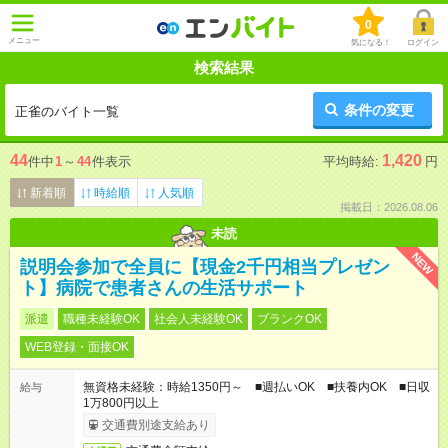
0
メニュー
気になる！
ログイン
検索結果
条件の変更
正雀のバイト一覧
44
1,420
件中
1
～
44
件表示
平均時給:
円
新着順
時給順
人気順
掲載日：2026.08.06
未読
NEW
説明会参加で全員に【現金2千円相当プレゼン
ト】病院で患者さんの生活サポート
派遣
職種未経験OK
社会人未経験OK
ブランクOK
WEB登録・面接OK
無資格未経験：時給1350円～ ■週払いOK ■扶養内OK ■日収
給与
1万800円以上
交通費別途支給あり