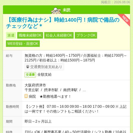
掲載日：2026.08.06
未読
NEW
【医療行為はナシ】時給1400円！病院で備品の
チェックなど＊
派遣
職種未経験OK
社会人未経験OK
ブランクOK
WEB登録・面接OK
無資格の方：時給1400円～1750円 / 介護福祉士：時給1700円～
給与
2125円 / 初任者以上：時給1500円～1875円
交通費別途支給あり
全額支給
交通費
大阪府摂津市
勤務地
千里丘駅
/
摂津市駅
/
南摂津駅
/
…
病院 ★勤務地選べます！
【シフト例】 07:00～16:00 09:00～18:00 17:00～09:00 ※ 上記
勤務時間
は一例です！その他シフトもご相談ください！
即日～2ヶ月以上
期間
日払いOK
/
履歴書不要
/
40～50代活躍中
/
シフト勤務
/
10名以
特徴