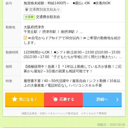
無資格未経験：時給1400円～ ■週払いOK ■扶養内OK
給与
交通費別途支給あり
交通費全額支給
交通費
大阪府摂津市
勤務地
千里丘駅
/
摂津市駅
/
南摂津駅
/
…
≪自宅からドアtoドアで30分以内！≫ご希望の勤務地を紹介
します。
1日5時間からOK！ ■シフト例 (1)8:00～13:00 (2)10:00～15:00
勤務時間
(3)12:00～17:00 「子どもたちが学校に行く間だけ働きたい」
「余裕を持って夕飯の準備がしたい」 「午前中は働いて、午後
はプライベートの時間にしたい」 など、ご希望を教えてくださ
【積極採用中！急募！】＊1年以上勤務している方が多数！ご応
期間
いね。 ※Wワーク希望の方へ 今ご覧のお仕事で希望する勤務時
募から最短2～3日後の就業も相談可能です！
間と、もう1つのお仕事の勤務時間。 合計で週40時間を超える
場合は応募できません。
履歴書不要
/
40～50代活躍中
/
服装自由
/
シフト勤務
/
10名以
特徴
上の大量募集
/
電話対応なし
/
パソコンスキル不要
気になる！
応募する
詳細へ
掲載元企業名
日研トータルソーシング株式会社 メディカルケア事業部
掲載日：2026.08.06