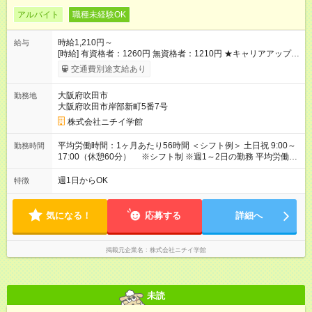
アルバイト
職種未経験OK
時給1,210円～
給与
[時給] 有資格者：1260円 無資格者：1210円 ★キャリアアップ制
度あり 進級により給与がアップします！ 【試用期間】試用期間
交通費別途支給あり
あり 試用期間の長さ：3ヶ月 雇用形態、給与は本採用時と同じ
です。
大阪府吹田市
勤務地
大阪府吹田市岸部新町5番7号
株式会社ニチイ学館
平均労働時間：1ヶ月あたり56時間 ＜シフト例＞ 土日祝 9:00～
勤務時間
17:00（休憩60分） ※シフト制 ※週1～2日の勤務 平均労働時
間：1ヶ月あたり56時間 ＜シフト例＞ 土日祝 9:00～17:00（休
憩60分） ※シフト制 ※週1～2日の勤務
週1日からOK
特徴
気になる！
応募する
詳細へ
掲載元企業名
株式会社ニチイ学館
未読