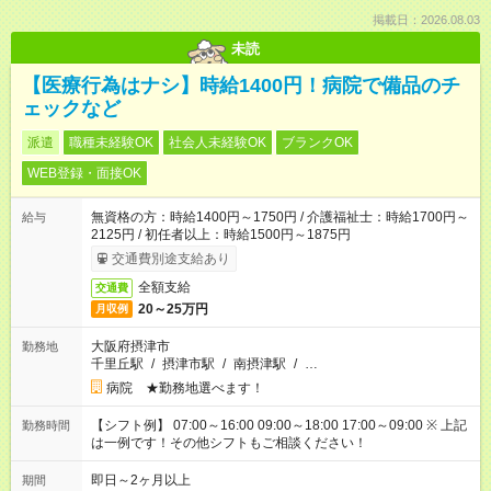
掲載日：2026.08.03
未読
【医療行為はナシ】時給1400円！病院で備品のチ
ェックなど
派遣
職種未経験OK
社会人未経験OK
ブランクOK
WEB登録・面接OK
無資格の方：時給1400円～1750円 / 介護福祉士：時給1700円～
給与
2125円 / 初任者以上：時給1500円～1875円
交通費別途支給あり
全額支給
交通費
20～25万円
月収例
大阪府摂津市
勤務地
千里丘駅
/
摂津市駅
/
南摂津駅
/
…
病院 ★勤務地選べます！
【シフト例】 07:00～16:00 09:00～18:00 17:00～09:00 ※ 上記
勤務時間
は一例です！その他シフトもご相談ください！
即日～2ヶ月以上
期間