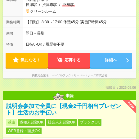
摂津駅
/
摂津市駅
/
正雀駅
クリーンルーム
【日勤】 8:30～17:00 休憩45分 [実働]7時間45分
勤務時間
即日～長期
期間
日払いOK
/
履歴書不要
特徴
気になる！
応募する
詳細へ
掲載元企業名
パーソルファクトリーパートナーズ株式会社
掲載日：2026.08.06
未読
NEW
説明会参加で全員に【現金2千円相当プレゼン
ト】生活のお手伝い
派遣
職種未経験OK
社会人未経験OK
ブランクOK
WEB登録・面接OK