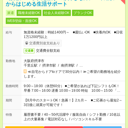
からはじめる生活サポート
派遣
職種未経験OK
社会人未経験OK
ブランクOK
WEB登録・面接OK
無資格未経験：時給1400円～ ■週払いOK ■扶養内OK ■日収
給与
1万1200円以上
交通費別途支給あり
交通費全額支給
交通費
大阪府摂津市
勤務地
千里丘駅
/
摂津市駅
/
南摂津駅
/
…
≪自宅からドアtoドアで30分以内！≫ご希望の勤務地を紹介
します。
9:00～18:00（休憩60分） ■ご希望があれば下記シフトもOK！
勤務時間
早番 7:00～16:00 遅番 10:00～19:00 時短 10:00～15:00 「家
族と休みを合わせたい」 「余裕を持って夕飯の準備がしたい」
「できれば残業はしたくない」 など、ご希望を教えてください
【8月中のスタートOK！急募！】2カ月～ ■ご応募から最短2～
期間
ね。 ※Wワーク希望の方へ 今ご覧のお仕事で希望する勤務時間
3日後に就業が可能です！
と、もう1つのお仕事の勤務時間。 合計で週40時間を超える場
合は応募できません。
履歴書不要
/
40～50代活躍中
/
服装自由
/
シフト勤務
/
10名以
特徴
上の大量募集
/
電話対応なし
/
パソコンスキル不要