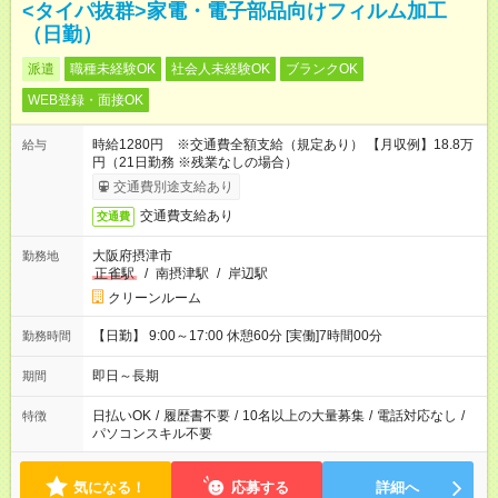
<タイパ抜群>家電・電子部品向けフィルム加工
（日勤）
派遣
職種未経験OK
社会人未経験OK
ブランクOK
WEB登録・面接OK
時給1280円 ※交通費全額支給（規定あり） 【月収例】18.8万
給与
円（21日勤務 ※残業なしの場合）
交通費別途支給あり
交通費支給あり
交通費
大阪府摂津市
勤務地
正雀駅
/
南摂津駅
/
岸辺駅
クリーンルーム
【日勤】 9:00～17:00 休憩60分 [実働]7時間00分
勤務時間
即日～長期
期間
日払いOK
/
履歴書不要
/
10名以上の大量募集
/
電話対応なし
/
特徴
パソコンスキル不要
気になる！
応募する
詳細へ