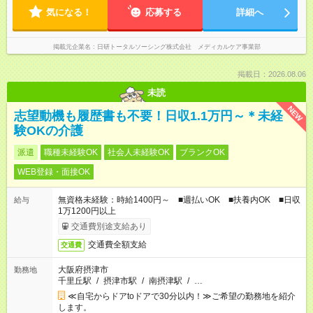
気になる！
応募する
詳細へ
掲載元企業名
日研トータルソーシング株式会社 メディカルケア事業部
掲載日：2026.08.06
未読
NEW
志望動機も履歴書も不要！日収1.1万円～＊未経
験OKの介護
派遣
職種未経験OK
社会人未経験OK
ブランクOK
WEB登録・面接OK
無資格未経験：時給1400円～ ■週払いOK ■扶養内OK ■日収
給与
1万1200円以上
交通費別途支給あり
交通費全額支給
交通費
大阪府摂津市
勤務地
千里丘駅
/
摂津市駅
/
南摂津駅
/
…
≪自宅からドアtoドアで30分以内！≫ご希望の勤務地を紹介
します。