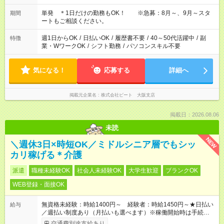
単発 ＊1日だけの勤務もOK！ ※急募：8月～、9月～スタ
期間
ートもご相談ください。
週1日からOK
/
日払いOK
/
履歴書不要
/
40～50代活躍中
/
副
特徴
業・WワークOK
/
シフト勤務
/
パソコンスキル不要
気になる！
応募する
詳細へ
掲載元企業名
株式会社ビート 大阪支店
掲載日：2026.08.06
未読
NEW
＼週休3日×時短OK／ミドルシニア層でもシッ
カリ稼げる＊介護
派遣
職種未経験OK
社会人未経験OK
大学生歓迎
ブランクOK
WEB登録・面接OK
無資格未経験：時給1400円～ 経験者：時給1450円～★日払い
給与
／週払い制度あり（月払いも選べます）※稼働開始時は手続き完
了次第のお支払いとなります。
交通費別途支給あり