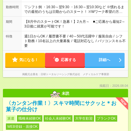
▽シフト例 ・16:30～翌9:30 ・16:30～翌10:30など ※慣れるま
勤務時間
での最初のうちは日勤からのスタート！ ※Wワーク希望の方へ
今ご覧のお仕事で希望する勤務時間と、もう1つのお仕事の勤務
時間。 合計で週40時間を超える場合は応募できません。
【8月中のスタートOK！急募！】2カ月～ ■ご応募から最短2～
期間
3日後に就業が可能です！
週1日からOK
/
履歴書不要
/
40～50代活躍中
/
服装自由
/
シフ
特徴
ト勤務
/
10名以上の大量募集
/
電話対応なし
/
パソコンスキル不
要
気になる！
応募する
詳細へ
掲載元企業名
日研トータルソーシング株式会社 メディカルケア事業部
掲載日：2026.08.04
未読
NEW
〈カンタン作業！〉スキマ時間にサクッと＊お
菓子の仕分け
派遣
職種未経験OK
社会人未経験OK
大学生歓迎
ブランクOK
WEB登録・面接OK