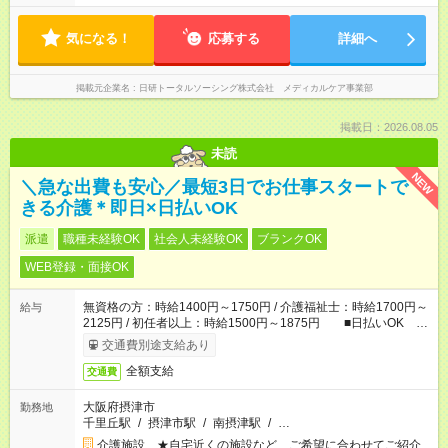
気になる！
応募する
詳細へ
掲載元企業名
日研トータルソーシング株式会社 メディカルケア事業部
掲載日：2026.08.05
未読
NEW
＼急な出費も安心／最短3日でお仕事スタートで
きる介護＊即日×日払いOK
派遣
職種未経験OK
社会人未経験OK
ブランクOK
WEB登録・面接OK
無資格の方：時給1400円～1750円 / 介護福祉士：時給1700円～
給与
2125円 / 初任者以上：時給1500円～1875円 ■日払いOK ■
日収例：1万1200円（時給1400円×8h）
交通費別途支給あり
全額支給
交通費
大阪府摂津市
勤務地
千里丘駅
/
摂津市駅
/
南摂津駅
/
…
介護施設 ★自宅近くの施設など、ご希望に合わせてご紹介