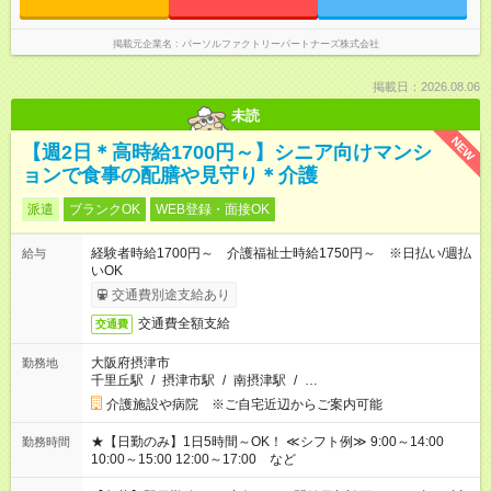
掲載元企業名
パーソルファクトリーパートナーズ株式会社
掲載日：2026.08.06
未読
NEW
【週2日＊高時給1700円～】シニア向けマンシ
ョンで食事の配膳や見守り＊介護
派遣
ブランクOK
WEB登録・面接OK
経験者時給1700円～ 介護福祉士時給1750円～ ※日払い/週払
給与
いOK
交通費別途支給あり
交通費全額支給
交通費
大阪府摂津市
勤務地
千里丘駅
/
摂津市駅
/
南摂津駅
/
…
介護施設や病院 ※ご自宅近辺からご案内可能
★【日勤のみ】1日5時間～OK！ ≪シフト例≫ 9:00～14:00
勤務時間
10:00～15:00 12:00～17:00 など