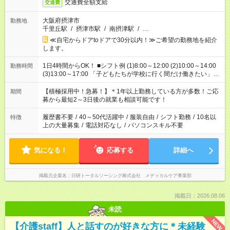
交通費全額支給
交通費
大阪府摂津市
勤務地
千里丘駅
/
摂津市駅
/
南摂津駅
/
…
≪自宅からドアtoドアで30分以内！≫ご希望の勤務地を紹介
します。
1日4時間からOK！ ■シフト例 (1)8:00～12:00 (2)10:00～14:00
勤務時間
(3)13:00～17:00 「子どもたちが学校に行く間だけ働きたい」
「余裕を持って夕飯の準備がしたい」 「午前中は働いて、午後
はプライベートの時間にしたい」 など、ご希望を教えてくださ
【積極採用中！急募！】＊1年以上勤務している方が多数！ご応
期間
いね。 ※Wワーク希望の方へ 今ご覧のお仕事で希望する勤務時
募から最短2～3日後の就業も相談可能です！
間と、もう1つのお仕事の勤務時間。 合計で週40時間を超える
場合は応募できません。
履歴書不要
/
40～50代活躍中
/
服装自由
/
シフト勤務
/
10名以
特徴
上の大量募集
/
電話対応なし
/
パソコンスキル不要
気になる！
応募する
詳細へ
掲載元企業名
日研トータルソーシング株式会社 メディカルケア事業部
掲載日：2026.08.06
未読
NEW
【介護staff】人と話すのが好きな方に＊未経験