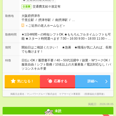
交通費支給※規定有
交通費
大阪府摂津市
勤務地
千里丘駅
/
摂津市駅
/
南摂津駅
/
…
＜ご近所の老人ホームなど＞
★1日4時間～の時短シフトOK ★もちろんフルタイムシフトも可
勤務時間
能 ★スタート時間選べます 7:00～16:00 9:00～18:00 11:00～
20:00 など 残業なし！ ※Wワークの場合、他のお仕事と合わせ
週40時間超の就業はご案内できません ※法令に基づき、週20時
開始日はご相談ください！ ★急募 ★職場が気に入れば、長期
期間
間以上勤務は社会保険への加入対象となります ※労働者派遣法
でも働けます！
（日雇い派遣の原則禁止）により、短時間・短期間の就業はご
案内が難しい場合があります
日払いOK
/
履歴書不要
/
40～50代活躍中
/
副業・WワークOK
/
特徴
服装自由
/
シフト勤務
/
10名以上の大量募集
/
電話対応なし
/
パ
ソコンスキル不要
気になる！
応募する
詳細へ
掲載元企業名
マンパワーグループ株式会社 ケアサービス事業部 （医療福祉介護関連）
掲載日：2026.08.05
未読