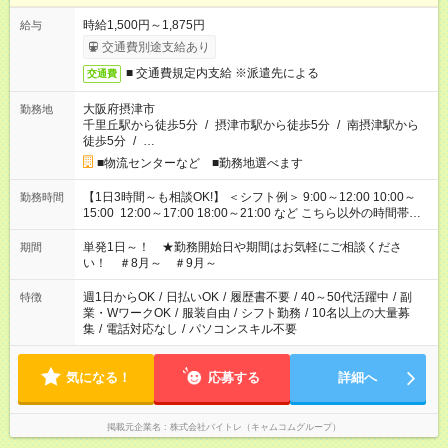
時給1,500円～1,875円
給与
交通費別途支給あり
■ 交通費規定内支給 ※派遣先による
交通費
大阪府摂津市
勤務地
千里丘駅から徒歩5分
/
摂津市駅から徒歩5分
/
南摂津駅から
徒歩5分
/
…
■物流センターなど ■勤務地選べます
【1日3時間～も相談OK!】 ＜シフト例＞ 9:00～12:00 10:00～
勤務時間
15:00 12:00～17:00 18:00～21:00 など こちら以外の時間帯も
お気軽にご相談ください！
単発1日～！ ★勤務開始日や期間はお気軽にご相談くださ
期間
い！ ＃8月～ ＃9月～
週1日からOK
/
日払いOK
/
履歴書不要
/
40～50代活躍中
/
副
特徴
業・WワークOK
/
服装自由
/
シフト勤務
/
10名以上の大量募
集
/
電話対応なし
/
パソコンスキル不要
気になる！
応募する
詳細へ
掲載元企業名
株式会社バイトレ（キャムコムグループ）