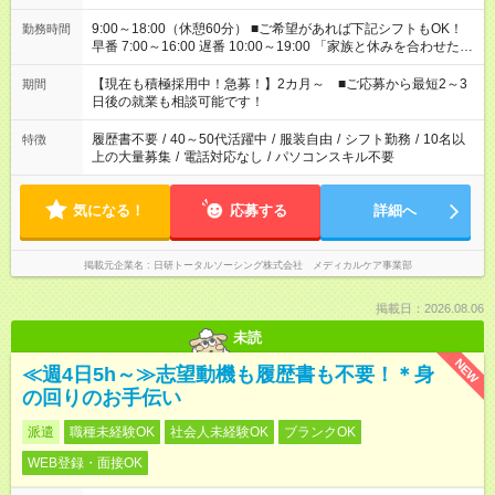
9:00～18:00（休憩60分） ■ご希望があれば下記シフトもOK！
勤務時間
早番 7:00～16:00 遅番 10:00～19:00 「家族と休みを合わせた
い」 「余裕を持って夕飯の準備がしたい」 「できれば残業はし
たくない」 など、ご希望を教えてくださいね。 ※Wワーク希望
【現在も積極採用中！急募！】2カ月～ ■ご応募から最短2～3
期間
の方へ 今ご覧のお仕事で希望する勤務時間と、もう1つのお仕事
日後の就業も相談可能です！
の勤務時間。 合計で週40時間を超える場合は応募できません。
履歴書不要
/
40～50代活躍中
/
服装自由
/
シフト勤務
/
10名以
特徴
上の大量募集
/
電話対応なし
/
パソコンスキル不要
気になる！
応募する
詳細へ
掲載元企業名
日研トータルソーシング株式会社 メディカルケア事業部
掲載日：2026.08.06
未読
NEW
≪週4日5h～≫志望動機も履歴書も不要！＊身
の回りのお手伝い
派遣
職種未経験OK
社会人未経験OK
ブランクOK
WEB登録・面接OK