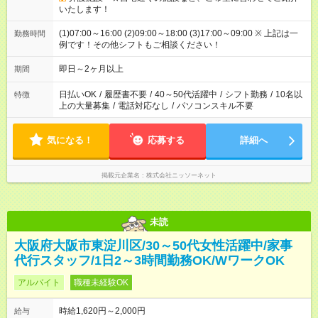
いたします！
(1)07:00～16:00 (2)09:00～18:00 (3)17:00～09:00 ※ 上記は一
勤務時間
例です！その他シフトもご相談ください！
即日～2ヶ月以上
期間
日払いOK
/
履歴書不要
/
40～50代活躍中
/
シフト勤務
/
10名以
特徴
上の大量募集
/
電話対応なし
/
パソコンスキル不要
気になる！
応募する
詳細へ
掲載元企業名
株式会社ニッソーネット
未読
大阪府大阪市東淀川区/30～50代女性活躍中/家事
代行スタッフ/1日2～3時間勤務OK/WワークOK
アルバイト
職種未経験OK
時給1,620円～2,000円
給与