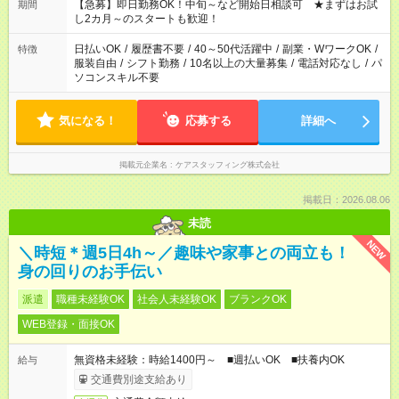
【急募】即日勤務OK！中旬～など開始日相談可 ★まずはお試
期間
し2カ月～のスタートも歓迎！
日払いOK
/
履歴書不要
/
40～50代活躍中
/
副業・WワークOK
/
特徴
服装自由
/
シフト勤務
/
10名以上の大量募集
/
電話対応なし
/
パ
ソコンスキル不要
気になる！
応募する
詳細へ
掲載元企業名
ケアスタッフィング株式会社
掲載日：2026.08.06
未読
NEW
＼時短＊週5日4h～／趣味や家事との両立も！
身の回りのお手伝い
派遣
職種未経験OK
社会人未経験OK
ブランクOK
WEB登録・面接OK
無資格未経験：時給1400円～ ■週払いOK ■扶養内OK
給与
交通費別途支給あり