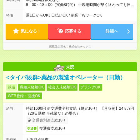
9：00～18：00（実働8時間） ※現場時間が早く終わっても日当
保証します。 ※残業はほとんどありませんが、現場によっては
発生することがあります。
週1日からOK / 日払いOK / 副業・WワークOK
特徴
気になる！
応募する
詳細へ
掲載元企業名
株式会社テックス
未読
<タイパ抜群>薬品の製造オペレーター（日勤）
派遣
職種未経験OK
社会人未経験OK
ブランクOK
WEB登録・面接OK
時給1600円 ※交通費全額支給（規定あり） 【月収例】24.8万円
給与
（20日勤務 ※残業なしの場合）
交通費別途支給あり
交通費支給あり
交通費
大阪府摂津市
勤務地