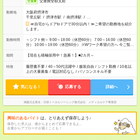
交通費全額支給
交通費
大阪府摂津市
勤務地
千里丘駅
/
摂津市駅
/
南摂津駅
/
…
≪自宅からドアtoドアで30分以内！≫ご希望の勤務地を紹介
します。
～シフト例～ 9:00～18:00（休憩60分） 7:00～16:00（休憩60
勤務時間
分） 10:00～19:00（休憩60分） ※Wワーク希望の方へ 今ご覧の
お仕事で希望する勤務時間と、もう1つのお仕事の勤務時間の合
計が 週40時間を超えなければOKです。
【現在も積極採用中！急募！】■2カ月～
期間
履歴書不要
/
40～50代活躍中
/
服装自由
/
シフト勤務
/
10名以
特徴
上の大量募集
/
電話対応なし
/
パソコンスキル不要
気になる！
応募する
詳細へ
掲載元企業名
日研トータルソーシング株式会社 メディカルケア事業部
興味のあるバイト
は、とりあえず保存しよう♪
保存した求人は、後からまとめて応募できるよ。
企業からアプローチが届くことも！