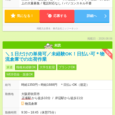
上の大量募集
/
電話対応なし
/
パソコンスキル不要
気になる！
応募する
詳細へ
掲載元企業名
株式会社ニッソーネット
掲載日：2026.08.06
未読
NEW
＼１日だけの単発可／未経験OK！日払い可＊物
流倉庫での出荷作業
派遣
職種未経験OK
大学生歓迎
ブランクOK
WEB登録・面接OK
時給1350円～時給1688円 ＊日払いOK（規定）
給与
大阪府吹田市
勤務地
正雀駅
から徒歩10分
/
岸辺駅から徒歩11分
物流倉庫
9:30～18:45（休憩75分）
勤務時間