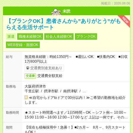
掲載日：2026.08.06
未読
NEW
【ブランクOK】患者さんから”ありがとう”がも
らえる生活サポート
派遣
職種未経験OK
社会人未経験OK
ブランクOK
WEB登録・面接OK
無資格未経験：時給1350円～ ■週払いOK ■扶養内OK ■日収
給与
1万800円以上
交通費別途支給あり
交通費全額支給
交通費
大阪府摂津市
勤務地
千里丘駅
/
摂津市駅
/
南摂津駅
/
…
≪自宅からドアtoドアで30分以内！≫ご希望の勤務地を紹介
します。
★スタート時間選べます／1日5時間～OK ～シフト例～ 10:00～
勤務時間
15:00 11:00～16:00 12:00～17:00 など 上記は一例です。その他
シフトもご相談ください。 ※Wワークの場合当社と合わせて法
定労働時間が週40時間を超えなければOKです。
【現在も積極採用中！急募！】■2カ月～ 8月～、9月スタート
期間
もOK！