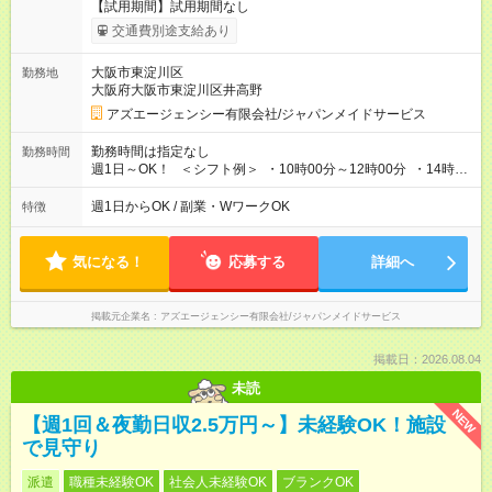
【試用期間】試用期間なし
交通費別途支給あり
大阪市東淀川区
勤務地
大阪府大阪市東淀川区井高野
アズエージェンシー有限会社/ジャパンメイドサービス
勤務時間は指定なし
勤務時間
週1日～OK！ ＜シフト例＞ ・10時00分～12時00分 ・14時00
分～16時00分 ※勤務帯は複数あります！ ＼働き方のご希望を
聞かせてください！／ 気になることはなんでも相談してくださ
週1日からOK / 副業・WワークOK
特徴
いね。
気になる！
応募する
詳細へ
掲載元企業名
アズエージェンシー有限会社/ジャパンメイドサービス
掲載日：2026.08.04
未読
NEW
【週1回＆夜勤日収2.5万円～】未経験OK！施設
で見守り
派遣
職種未経験OK
社会人未経験OK
ブランクOK