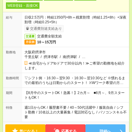
WEB登録・面接OK
日収2.5万円：時給1350円×8h＋残業割増（時給1.25×8h）+深夜
給与
割増（時給0.25×5h）
交通費別途支給あり
交通費全額支給
交通費
10～15万円
月収例
大阪府摂津市
勤務地
千里丘駅
/
摂津市駅
/
南摂津駅
/
…
≪自宅からドアtoドアで30分以内！≫ご希望の勤務地を紹介
します。
▽シフト例 ・16:30～翌9:30 ・16:30～翌10:30など ※慣れるま
勤務時間
での最初のうちは日勤からのスタート！ ※Wワーク希望の方へ
今ご覧のお仕事で希望する勤務時間と、もう1つのお仕事の勤務
時間。 合計で週40時間を超える場合は応募できません。
【8月中のスタートOK！急募！】2カ月～ ■8月～、9月スター
期間
トもOK！
週1日からOK
/
履歴書不要
/
40～50代活躍中
/
服装自由
/
シフ
特徴
ト勤務
/
10名以上の大量募集
/
電話対応なし
/
パソコンスキル不
要
気になる！
応募する
詳細へ