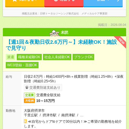
掲載元企業名
日研トータルソーシング株式会社 メディカルケア事業部
掲載日：2026.08.04
未読
NEW
【週1回＆夜勤日収2.6万円～】未経験OK！施設
で見守り
派遣
職種未経験OK
社会人未経験OK
ブランクOK
WEB登録・面接OK
日収2.6万円：時給1400円×8h＋残業割増（時給1.25×8h）+深夜
給与
割増（時給0.25×5h）
交通費別途支給あり
交通費全額支給
交通費
10～15万円
月収例
大阪府摂津市
勤務地
千里丘駅
/
摂津市駅
/
南摂津駅
/
…
≪自宅からドアtoドアで30分以内！≫ご希望の勤務地を紹介
します。