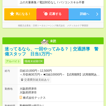
上の大量募集
/
電話対応なし
/
パソコンスキル不要
気になる！
応募する
詳細へ
掲載元企業名
日研トータルソーシング株式会社 メディカルケア事業部
未読
迷ってるなら、一回やってみる？｜交通誘導 警
備スタッフ 日当1万円~
アルバイト
職種未経験OK
日給10,000円～12,500円
給与
＜月収例30万円＞ ■日給10000円～ 【試用期間】試用期間あり
試用期間の長さ：2週間 雇用形態、給与は本採用時と同じです。
交通費別途支給あり
大阪府摂津市
勤務地
大阪府摂津市
株式会社テックス
勤務時間は指定なし
勤務時間