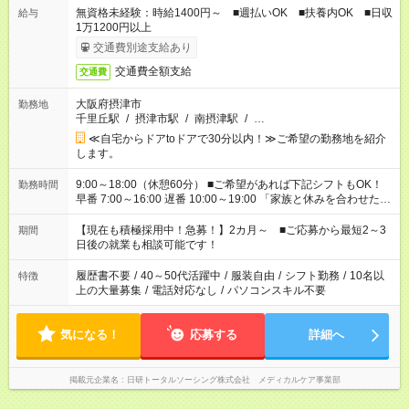
無資格未経験：時給1400円～ ■週払いOK ■扶養内OK ■日収
給与
1万1200円以上
交通費別途支給あり
交通費全額支給
交通費
大阪府摂津市
勤務地
千里丘駅
/
摂津市駅
/
南摂津駅
/
…
≪自宅からドアtoドアで30分以内！≫ご希望の勤務地を紹介
します。
9:00～18:00（休憩60分） ■ご希望があれば下記シフトもOK！
勤務時間
早番 7:00～16:00 遅番 10:00～19:00 「家族と休みを合わせた
い」 「余裕を持って夕飯の準備がしたい」 「できれば残業はし
たくない」 など、ご希望を教えてくださいね。 ※Wワーク希望
【現在も積極採用中！急募！】2カ月～ ■ご応募から最短2～3
期間
の方へ 今ご覧のお仕事で希望する勤務時間と、もう1つのお仕事
日後の就業も相談可能です！
の勤務時間。 合計で週40時間を超える場合は応募できません。
履歴書不要
/
40～50代活躍中
/
服装自由
/
シフト勤務
/
10名以
特徴
上の大量募集
/
電話対応なし
/
パソコンスキル不要
気になる！
応募する
詳細へ
掲載元企業名
日研トータルソーシング株式会社 メディカルケア事業部