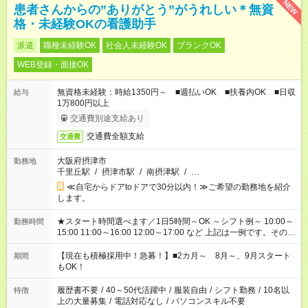
NEW
患者さんからの”ありがとう”がうれしい＊無資
格・未経験OKの看護助手
派遣
職種未経験OK
社会人未経験OK
ブランクOK
WEB登録・面接OK
無資格未経験：時給1350円～ ■週払いOK ■扶養内OK ■日収
給与
1万800円以上
交通費別途支給あり
交通費全額支給
交通費
大阪府摂津市
勤務地
千里丘駅
/
摂津市駅
/
南摂津駅
/
…
≪自宅からドアtoドアで30分以内！≫ご希望の勤務地を紹介
します。
★スタート時間選べます／1日5時間～OK ～シフト例～ 10:00～
勤務時間
15:00 11:00～16:00 12:00～17:00 など 上記は一例です。その他
シフトもご相談ください。 ※Wワークの場合当社と合わせて法
定労働時間が週40時間を超えなければOKです。
【現在も積極採用中！急募！】■2カ月～ 8月～、9月スタート
期間
もOK！
履歴書不要
/
40～50代活躍中
/
服装自由
/
シフト勤務
/
10名以
特徴
上の大量募集
/
電話対応なし
/
パソコンスキル不要