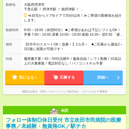
大阪府摂津市
勤務地
千里丘駅
/
摂津市駅
/
南摂津駅
/
…
≪自宅からドアtoドアで30分以内！≫ご希望の勤務地を紹介
します。
9:00～18:00（休憩60分） ■ご希望があれば下記シフトもOK！
勤務時間
早番 7:00～16:00 遅番 10:00～19:00 夜勤 16:30～翌9:30 「家族
と休みを合わせたい」 「余裕を持って夕飯の準備がしたい」
「できれば残業はしたくない」 など、ご希望を教えてください
【8月中のスタートOK！急募！】2カ月～ ■ご応募から最短2～
期間
ね。 ※Wワーク希望の方へ 今ご覧のお仕事で希望する勤務時間
3日後に就業が可能です！
と、もう1つのお仕事の勤務時間。 合計で週40時間を超える場
合は応募できません。
履歴書不要
/
40～50代活躍中
/
服装自由
/
シフト勤務
/
10名以
特徴
上の大量募集
/
電話対応なし
/
パソコンスキル不要
気になる！
応募する
詳細へ
掲載元企業名
日研トータルソーシング株式会社 メディカルケア事業部
未読
フォロー体制◎休日受付 市立吹田市民病院の医療
事務／未経験・無資格OK／駅チカ