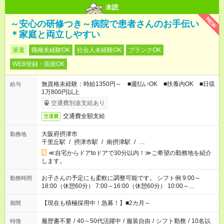
未読
NEW
～安心の研修つき～病院で患者さんのお手伝い
＊家庭と両立しやすい
派遣
職種未経験OK
社会人未経験OK
ブランクOK
WEB登録・面接OK
無資格未経験：時給1350円～ ■週払いOK ■扶養内OK ■日収
給与
1万800円以上
交通費別途支給あり
交通費全額支給
交通費
大阪府摂津市
勤務地
千里丘駅
/
摂津市駅
/
南摂津駅
/
…
≪自宅からドアtoドアで30分以内！≫ご希望の勤務地を紹介
します。
お子さんの予定にも柔軟に調整可能です。 シフト例 9:00～
勤務時間
18:00（休憩60分） 7:00～16:00（休憩60分） 10:00～
19:00（休憩60分） ※Wワーク希望の方へ 今ご覧のお仕事で希
望する勤務時間と、もう1つのお仕事の勤務時間の合計が 週40
【現在も積極採用中！急募！】■2カ月～
期間
時間を超えなければOKです。
履歴書不要
/
40～50代活躍中
/
服装自由
/
シフト勤務
/
10名以
特徴