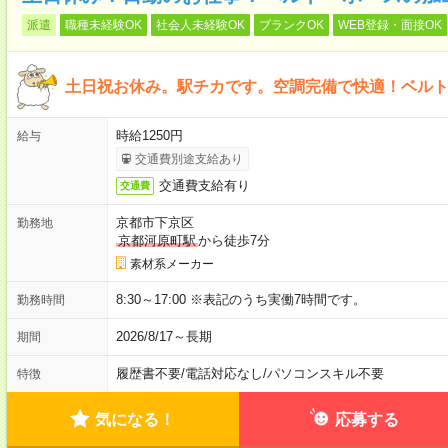
派遣
職種未経験OK
社会人未経験OK
ブランクOK
WEB登録・面接OK
土日祝お休み。駅チカです。空調完備で快適！ベル
時給1250円
給与
交通費別途支給あり
交通費支給有り
交通費
京都市下京区
勤務地
京都河原町駅
から徒歩7分
素材系メーカー
8:30～17:00 ※表記のうち実働7時間です。
勤務時間
2026/8/17～長期
期間
履歴書不要
/
電話対応なし
/
パソコンスキル不要
特徴
気になる！
応募する