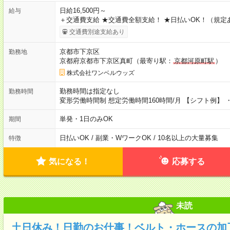
日給16,500円～
給与
＋交通費支給 ★交通費全額支給！ ★日払いOK！（規定
交通費別途支給あり
京都市下京区
勤務地
京都府京都市下京区真町（最寄り駅：
京都河原町駅
）
株式会社ワンベルウッズ
勤務時間は指定なし
勤務時間
変形労働時間制 想定労働時間160時間/月 【シフト例】 ・1
単発・1日のみOK
期間
日払いOK / 副業・WワークOK / 10名以上の大量募集
特徴
気になる！
応募する
未読
土日休み！日勤のお仕事！ベルト・ホースの加