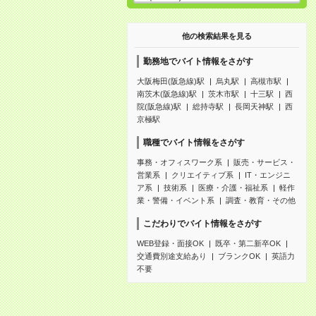
他の検索結果を見る
勤務地でバイト情報をさがす
大阪梅田(阪急線)駅
烏丸駅
高槻市駅
南茨木(阪急線)駅
茨木市駅
十三駅
西
院(阪急線)駅
総持寺駅
長岡天神駅
西
京極駅
職種でバイト情報をさがす
事務・オフィスワーク系
販売・サービス・
営業系
クリエイティブ系
IT・エンジニ
ア系
技術系
医療・介護・福祉系
軽作
業・警備・イベント系
調査・教育・その他
こだわりでバイト情報をさがす
WEB登録・面接OK
既卒・第二新卒OK
交通費別途支給あり
ブランクOK
英語力
不要