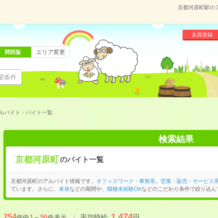
京都河原町駅の
会員登録
エリア変更
関西版
望条件
ルバイト・バイト一覧
検索結果
京都河原町
のバイト一覧
京都河原町のアルバイト情報です。
オフィスワーク・事務系
、
営業・販売・サービス
ています。さらに、
単発
などの期間や、
職種未経験OK
などのこだわり条件で絞り込ん
1,474
254
平均時給:
円
件中
1
～
50
件表示