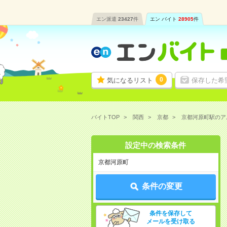
エン派遣
23427
件
エン バイト
28905
件
0
気になるリスト
保存した希
バイトTOP
関西
京都
京都河原町駅のア
設定中の検索条件
京都河原町
条件の変更
条件を保存して
メールを受け取る