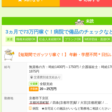
未読
3ヵ月で73万円稼ぐ！病院で備品のチェックな
派遣
職種未経験OK
社会人未経験OK
ブランクOK
WEB登録・面接OK
【短期間でガッツリ稼ぐ！】 年齢・学歴不問＊日払い
無資格の方：時給1400円～1750円 / 介護福祉士：時給170
給与
1875円
交通費別途支給あり
全額支給
交通費
20～25万円
月収例
京都市下京区
勤務地
京都河原町駅
/
四条(京都市営)駅
/
大宮(京都府)駅
/
…
病院 ★自宅近くの施設がいいなど勤務地ご相談ください