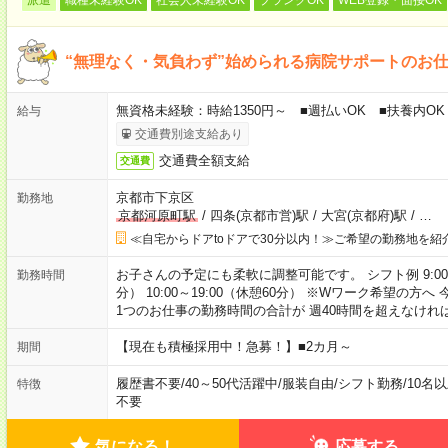
“無理なく・気負わず”始められる病院サポートのお
無資格未経験：時給1350円～ ■週払いOK ■扶養内OK
給与
交通費別途支給あり
交通費全額支給
交通費
京都市下京区
勤務地
京都河原町駅
/
四条(京都市営)駅
/
大宮(京都府)駅
/
…
≪自宅からドアtoドアで30分以内！≫ご希望の勤務地を紹
お子さんの予定にも柔軟に調整可能です。 シフト例 9:00～18:
勤務時間
分） 10:00～19:00（休憩60分） ※Wワーク希望の
1つのお仕事の勤務時間の合計が 週40時間を超えなけれ
【現在も積極採用中！急募！】■2カ月～
期間
履歴書不要
/
40～50代活躍中
/
服装自由
/
シフト勤務
/
10名
特徴
不要
気になる！
応募する