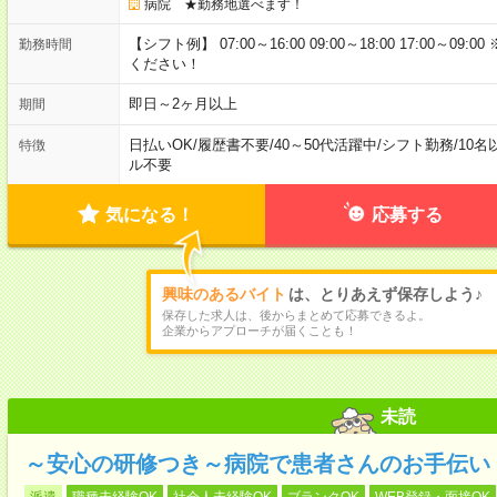
病院 ★勤務地選べます！
【シフト例】 07:00～16:00 09:00～18:00 17:00
勤務時間
ください！
即日～2ヶ月以上
期間
日払いOK
/
履歴書不要
/
40～50代活躍中
/
シフト勤務
/
10名
特徴
ル不要
気になる！
応募する
興味のあるバイト
は、とりあえず保存しよう♪
保存した求人は、後からまとめて応募できるよ。
企業からアプローチが届くことも！
未読
～安心の研修つき～病院で患者さんのお手伝い
派遣
職種未経験OK
社会人未経験OK
ブランクOK
WEB登録・面接OK