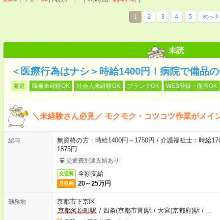
1
2
3
4
5
次へ
未読
＜医療行為はナシ＞時給1400円！病院で備品
派遣
職種未経験OK
社会人未経験OK
ブランクOK
WEB登録・面接OK
＼未経験さん必見／ モクモク・コツコツ作業がメイ
無資格の方：時給1400円～1750円 / 介護福祉士：時給170
給与
1875円
交通費別途支給あり
全額支給
交通費
20～25万円
月収例
京都市下京区
勤務地
京都河原町駅
/
四条(京都市営)駅
/
大宮(京都府)駅
/
…