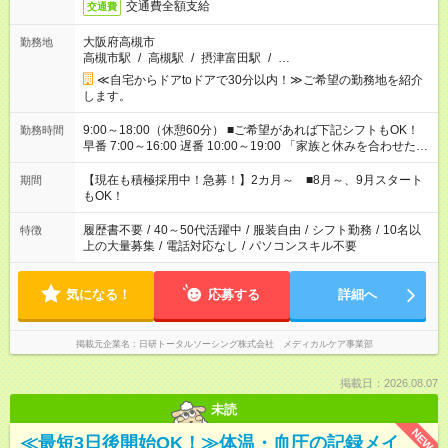
交通費全額支給
交通費
大阪府高槻市
勤務地
高槻市駅
/
高槻駅
/
摂津富田駅
/
…
≪自宅からドアtoドアで30分以内！≫ご希望の勤務地を紹介
します。
9:00～18:00（休憩60分） ■ご希望があれば下記シフトもOK！
勤務時間
早番 7:00～16:00 遅番 10:00～19:00 「家族と休みを合わせた
い」 「余裕を持って夕飯の準備がしたい」 「できれば残業はし
たくない」 など、ご希望を教えてくださいね。 ※Wワーク希望
【現在も積極採用中！急募！】2カ月～ ■8月～、9月スタート
期間
の方へ 今ご覧のお仕事で希望する勤務時間と、もう1つのお仕事
もOK！
の勤務時間。 合計で週40時間を超える場合は応募できません。
履歴書不要
/
40～50代活躍中
/
服装自由
/
シフト勤務
/
10名以
特徴
上の大量募集
/
電話対応なし
/
パソコンスキル不要
気になる！
応募する
詳細へ
掲載元企業名
日研トータルソーシング株式会社 メディカルケア事業部
掲載日：2026.08.07
未読
NEW
≪最短3日後開始OK！≫体温・血圧の記録メイ