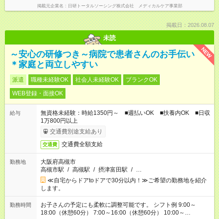
掲載元企業名
日研トータルソーシング株式会社 メディカルケア事業部
掲載日：2026.08.07
未読
NEW
～安心の研修つき～病院で患者さんのお手伝い
＊家庭と両立しやすい
派遣
職種未経験OK
社会人未経験OK
ブランクOK
WEB登録・面接OK
無資格未経験：時給1350円～ ■週払いOK ■扶養内OK ■日収
給与
1万800円以上
交通費別途支給あり
交通費全額支給
交通費
大阪府高槻市
勤務地
高槻市駅
/
高槻駅
/
摂津富田駅
/
…
≪自宅からドアtoドアで30分以内！≫ご希望の勤務地を紹介
します。
お子さんの予定にも柔軟に調整可能です。 シフト例 9:00～
勤務時間
18:00（休憩60分） 7:00～16:00（休憩60分） 10:00～