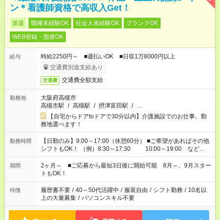
ン＊看護師資格で高収入Get！
派遣
職種未経験OK
社会人未経験OK
ブランクOK
WEB登録・面接OK
時給2250円～ ■週払いOK ■日収1万8000円以上
給与
交通費別途支給あり
交通費全額支給
交通費
大阪府高槻市
勤務地
高槻市駅
/
高槻駅
/
摂津富田駅
/
…
【自宅からドアtoドアで30分以内】介護施設でのお仕事。勤
務地選べます！
【日勤のみ】9:00～17:00（休憩60分） ■ご希望があればその他
勤務時間
シフトもOK！ （例）8:30～17:30 10:00～19:00 など
「家族とお休みを合わせたい」 「できれば残業はしたくない」
など、あなたのご希望に沿ったお仕事をご紹介します！ ※Wワ
2ヶ月～ ■ご応募から最短3日後に開始可能 8月～、9月スター
期間
ーク希望の方へ 今ご覧のお仕事で希望する勤務時間と、もう1つ
トもOK！
のお仕事の勤務時間。 合計で週40時間を超える場合は応募でき
ません
履歴書不要
/
40～50代活躍中
/
服装自由
/
シフト勤務
/
10名以
特徴
上の大量募集
/
パソコンスキル不要