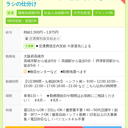
ラシの仕分け
派遣
職種未経験OK
社会人未経験OK
大学生歓迎
ブランクOK
WEB登録・面接OK
時給1,500円～1,875円
給与
交通費別途支給あり
■ 交通費規定内支給 ※派遣先による
交通費
大阪府高槻市
勤務地
高槻市駅から徒歩5分
/
高槻駅から徒歩5分
/
摂津富田駅から
徒歩5分
/
…
■物流センターなど ■勤務地選べます
【1日3時間～も相談OK!】 ＜シフト例＞ 9:00～12:00 10:00～
勤務時間
15:00 12:00～17:00 18:00～21:00 など こちら以外の時間帯も
お気軽にご相談ください！
単発1日～！ ★勤務開始日や期間はお気軽にご相談くださ
期間
い！ ＃8月～ ＃9月～
週1日からOK
/
日払いOK
/
履歴書不要
/
40～50代活躍中
/
副
特徴
業・WワークOK
/
服装自由
/
シフト勤務
/
10名以上の大量募
集
/
電話対応なし
/
パソコンスキル不要