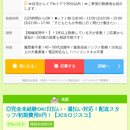
≪自宅からドアtoドアで30分以内！≫ご希望の勤務地を紹介
します。
1日5時間からOK！ ■シフト例 (1)8:00～13:00 (2)10:00～15:00
勤務時間
(3)12:00～17:00 「子どもたちが学校に行く間だけ働きたい」
「余裕を持って夕飯の準備がしたい」 「午前中は働いて、午後
はプライベートの時間にしたい」 など、ご希望を教えてくださ
【積極採用中！】＊1年以上勤務している方が多数！ご応募から
期間
いね。 ※Wワーク希望の方へ 今ご覧のお仕事で希望する勤務時
最短2～3日後の就業も相談可能です！
間と、もう1つのお仕事の勤務時間。 合計で週40時間を超える
場合は応募できません。
履歴書不要
/
40～50代活躍中
/
服装自由
/
シフト勤務
/
10名以
特徴
上の大量募集
/
電話対応なし
/
パソコンスキル不要
気になる！
応募する
詳細へ
掲載元企業名
日研トータルソーシング株式会社 メディカルケア事業部
未読
◎完全未経験OK/日払い・週払い対応！配送スタ
ッフ/初期費用0円！【JCSロジスコ】
アルバイト
職種未経験OK