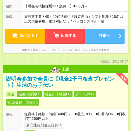
19:00（休憩60分） ※Wワーク希望の方へ 今ご覧のお仕事で希
望する勤務時間と、もう1つのお仕事の勤務時間の合計が 週40
【現在も積極採用中！急募！】■2カ月～
期間
時間を超えなければOKです。
履歴書不要
/
40～50代活躍中
/
服装自由
/
シフト勤務
/
10名以
特徴
上の大量募集
/
電話対応なし
/
パソコンスキル不要
気になる！
応募する
詳細へ
掲載元企業名
日研トータルソーシング株式会社 メディカルケア事業部
掲載日：2026.08.07
未読
NEW
説明会参加で全員に【現金2千円相当プレゼン
ト】生活のお手伝い
派遣
職種未経験OK
社会人未経験OK
ブランクOK
WEB登録・面接OK
無資格未経験：時給1400円～ ■週払いOK ■扶養内OK ■日収
給与
1万1200円以上
交通費別途支給あり