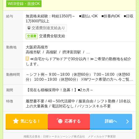
WEB登録・面接OK
無資格未経験：時給1350円～ ■週払いOK ■扶養内OK ■日収
給与
1万800円以上
交通費別途支給あり
交通費全額支給
交通費
大阪府高槻市
勤務地
高槻市駅
/
高槻駅
/
摂津富田駅
/
…
≪自宅からドアtoドアで30分以内！≫ご希望の勤務地を紹介
します。
～シフト例～ 9:00～18:00（休憩60分） 7:00～16:00（休憩60
勤務時間
分） 10:00～19:00（休憩60分） ※Wワーク希望の方へ 今ご覧の
お仕事で希望する勤務時間と、もう1つのお仕事の勤務時間の合
計が 週40時間を超えなければOKです。
【現在も積極採用中！急募！】■2カ月～
期間
履歴書不要
/
40～50代活躍中
/
服装自由
/
シフト勤務
/
10名以
特徴
上の大量募集
/
電話対応なし
/
パソコンスキル不要
気になる！
応募する
詳細へ
掲載元企業名
日研トータルソーシング株式会社 メディカルケア事業部