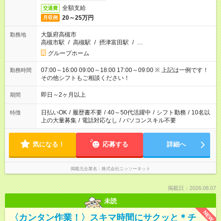
全額支給
交通費
20～25万円
月収例
大阪府高槻市
勤務地
高槻市駅
/
高槻駅
/
摂津富田駅
/
…
グループホーム
07:00～16:00 09:00～18:00 17:00～09:00 ※ 上記は一例です！
勤務時間
その他シフトもご相談ください！
即日～2ヶ月以上
期間
日払いOK
/
履歴書不要
/
40～50代活躍中
/
シフト勤務
/
10名以
特徴
上の大量募集
/
電話対応なし
/
パソコンスキル不要
気になる！
応募する
詳細へ
掲載元企業名
株式会社ニッソーネット
掲載日：2026.08.07
未読
NEW
〈カンタン作業！〉スキマ時間にサクッと＊チ