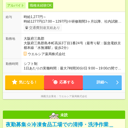
アルバイト
職種未経験OK
時給1,277円～
給与
時給1277円(17:00～1297円)※研修期間3ヶ月以降、社内試験に
よる更新判定あり 社内試験合格後、時給＋50～100円の昇給あ
交通費別途支給あり
り （大学生は＋20円） 試用期間あり：入社日から3ヶ月間／本
採用と待遇は変わりません。 【試用期間】試用期間あり 試用期
大阪府三島郡
勤務地
間の長さ：3ヶ月 雇用形態、給与は本採用時と同じです。
大阪府三島郡島本町高浜3丁目1番24号（最寄り駅：阪急電鉄京
都本線「水無瀬駅」徒歩2分）
ウエルシア薬局株式会社
シフト制
勤務時間
1日あたりの実働時間：最大7時間30分/日 9:00～19:00の間で1
日7.5時間の勤務 ☆週4～5日の勤務 ※勤務曜日応相談 ☆未経
験・無資格可
気になる！
応募する
詳細へ
掲載元企業名
ウエルシア薬局株式会社
未読
夜勤募集☆冷凍食品工場での清掃・洗浄作業＿