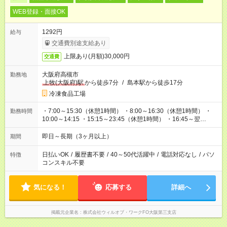
WEB登録・面接OK
1292円
給与
交通費別途支給あり
上限あり(月額)30,000円
交通費
大阪府高槻市
勤務地
上牧(大阪府)駅
から徒歩7分
/
島本駅から徒歩17分
冷凍食品工場
・7:00～15:30（休憩1時間） ・8:00～16:30（休憩1時間） ・
勤務時間
10:00～14:15 ・15:15～23:45（休憩1時間） ・16:45～翌
1:15（休憩1時間） ・19:00～22:00 ・19:00～23:00
即日～長期（3ヶ月以上）
期間
日払いOK
/
履歴書不要
/
40～50代活躍中
/
電話対応なし
/
パソ
特徴
コンスキル不要
気になる！
応募する
詳細へ
掲載元企業名
株式会社ウィルオブ・ワークFO大阪第三支店