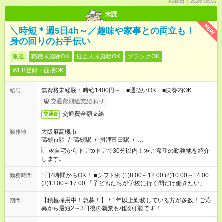
掲載日：2026.08.07
未読
NEW
＼時短＊週5日4h～／趣味や家事との両立も！
身の回りのお手伝い
派遣
職種未経験OK
社会人未経験OK
ブランクOK
WEB登録・面接OK
無資格未経験：時給1400円～ ■週払いOK ■扶養内OK
給与
交通費別途支給あり
交通費全額支給
交通費
大阪府高槻市
勤務地
高槻市駅
/
高槻駅
/
摂津富田駅
/
…
≪自宅からドアtoドアで30分以内！≫ご希望の勤務地を紹介
します。
1日4時間からOK！ ■シフト例 (1)8:00～12:00 (2)10:00～14:00
勤務時間
(3)13:00～17:00 「子どもたちが学校に行く間だけ働きたい」
「余裕を持って夕飯の準備がしたい」 「午前中は働いて、午後
はプライベートの時間にしたい」 など、ご希望を教えてくださ
【積極採用中！急募！】＊1年以上勤務している方が多数！ご応
期間
いね。 ※Wワーク希望の方へ 今ご覧のお仕事で希望する勤務時
募から最短2～3日後の就業も相談可能です！
間と、もう1つのお仕事の勤務時間。 合計で週40時間を超える