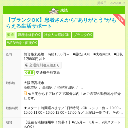
掲載日：2026.08.07
未読
NEW
【ブランクOK】患者さんから”ありがとう”がも
らえる生活サポート
派遣
職種未経験OK
社会人未経験OK
ブランクOK
WEB登録・面接OK
無資格未経験：時給1350円～ ■週払いOK ■扶養内OK ■日収
給与
1万800円以上
交通費別途支給あり
交通費全額支給
交通費
大阪府高槻市
勤務地
高槻市駅
/
高槻駅
/
摂津富田駅
/
…
≪自宅からドアtoドアで30分以内！≫ご希望の勤務地を紹介
します。
★スタート時間選べます／1日5時間～OK ～シフト例～ 10:00～
勤務時間
15:00 11:00～16:00 12:00～17:00 など 上記は一例です。その他
シフトもご相談ください。 ※Wワークの場合当社と合わせて法
定労働時間が週40時間を超えなければOKです。
【現在も積極採用中！急募！】■2カ月～ 8月～、9月スタート
期間
もOK！