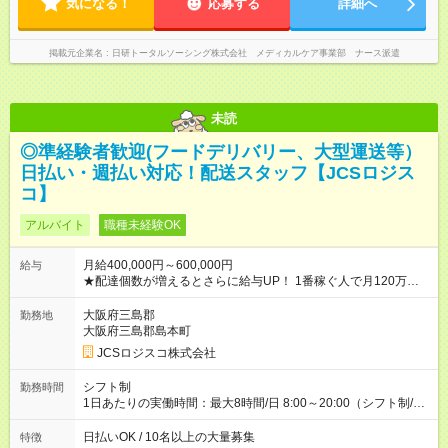
気になる！
応募する
詳細へ
掲載元企業名
日研トータルソーシング株式会社 メディカルケア事業部 ナース派遣
未読
◎準経験者歓迎(フードデリバリー、大型運送等）
日払い・週払い対応！配送スタッフ【JCSロジス
コ】
アルバイト
職種未経験OK
月給400,000円～600,000円
給与
★配達個数が増えるとさらに給与UP！ 1番稼ぐ人で月120万ほ
ど！ ・主要都市エリア 月収55万円／週5日稼働 月収65万~112
万円／週6日稼働 ・地方郊外エリア 月収40万円／週5日稼働 月
大阪府三島郡
勤務地
収40万円~50万円／週6日稼働 ＜モデルイメージ＞ ■月収50万
大阪府三島郡島本町
円 (27歳男性/江東区在住)※元建築関係 1日150個配達×25日勤務
JCSロジスコ株式会社
(日休み) ■月収80万円(43歳男性/墨田区在住)※元営業 1日200個
配達×25日勤務(月休み) 【試用期間】試用期間なし
シフト制
勤務時間
1日あたりの実働時間：最大8時間/日 8:00～20:00（シフト制/実
働8時間） ※週5日勤務（場所次第では週4も有り） ※配達状況に
よって時間外での勤務可能性有り ※案件により多少の前後あり
日払いOK / 10名以上の大量募集
特徴