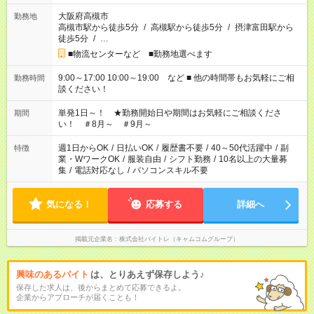
大阪府高槻市
勤務地
高槻市駅から徒歩5分
/
高槻駅から徒歩5分
/
摂津富田駅から
徒歩5分
/
…
■物流センターなど ■勤務地選べます
9:00～17:00 10:00～19:00 など ■ 他の時間帯もお気軽にご相
勤務時間
談ください！
単発1日～！ ★勤務開始日や期間はお気軽にご相談くださ
期間
い！ ＃8月～ ＃9月～
週1日からOK
/
日払いOK
/
履歴書不要
/
40～50代活躍中
/
副
特徴
業・WワークOK
/
服装自由
/
シフト勤務
/
10名以上の大量募
集
/
電話対応なし
/
パソコンスキル不要
気になる！
応募する
詳細へ
掲載元企業名
株式会社バイトレ（キャムコムグループ）
興味のあるバイト
は、とりあえず保存しよう♪
保存した求人は、後からまとめて応募できるよ。
企業からアプローチが届くことも！