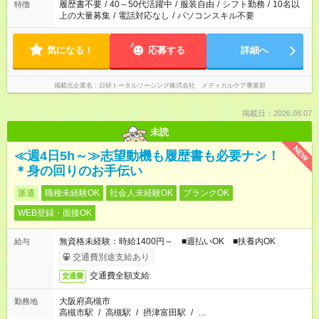
場合は応募できません。
履歴書不要
/
40～50代活躍中
/
服装自由
/
シフト勤務
/
10名以
特徴
上の大量募集
/
電話対応なし
/
パソコンスキル不要
気になる！
応募する
詳細へ
掲載元企業名
日研トータルソーシング株式会社 メディカルケア事業部
掲載日：2026.08.07
未読
NEW
≪週4日5h～≫志望動機も履歴書も必要ナシ！
＊身の回りのお手伝い
派遣
職種未経験OK
社会人未経験OK
ブランクOK
WEB登録・面接OK
無資格未経験：時給1400円～ ■週払いOK ■扶養内OK
給与
交通費別途支給あり
交通費全額支給
交通費
大阪府高槻市
勤務地
高槻市駅
/
高槻駅
/
摂津富田駅
/
…