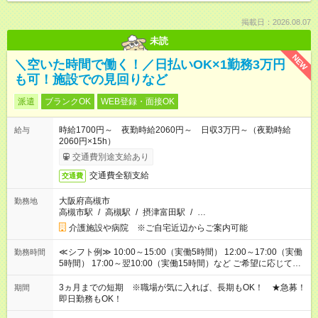
掲載日：2026.08.07
未読
NEW
＼空いた時間で働く！／日払いOK×1勤務3万円
も可！施設での見回りなど
派遣
ブランクOK
WEB登録・面接OK
時給1700円～ 夜勤時給2060円～ 日収3万円～（夜勤時給
給与
2060円×15h）
交通費別途支給あり
交通費全額支給
交通費
大阪府高槻市
勤務地
高槻市駅
/
高槻駅
/
摂津富田駅
/
…
介護施設や病院 ※ご自宅近辺からご案内可能
≪シフト例≫ 10:00～15:00（実働5時間） 12:00～17:00（実働
勤務時間
5時間） 17:00～翌10:00（実働15時間）など ご希望に応じて、
働く時間は調整できます！ お気軽に担当へ相談ください！
3ヵ月までの短期 ※職場が気に入れば、長期もOK！ ★急募！
期間
即日勤務もOK！