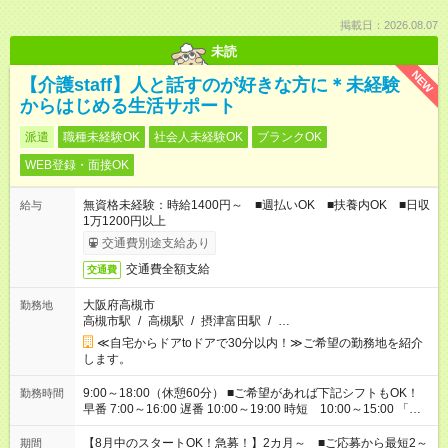
掲載日：2026.08.07
未読
NEW
【介護staff】人と話すのが好きな方に＊未経験
からはじめる生活サポート
派遣
職種未経験OK
社会人未経験OK
ブランクOK
WEB登録・面接OK
無資格未経験：時給1400円～ ■週払いOK ■扶養内OK ■日収
給与
1万1200円以上
交通費別途支給あり
交通費全額支給
交通費
大阪府高槻市
勤務地
高槻市駅
/
高槻駅
/
摂津富田駅
/
…
≪自宅からドアtoドアで30分以内！≫ご希望の勤務地を紹介
します。
9:00～18:00（休憩60分） ■ご希望があれば下記シフトもOK！
勤務時間
早番 7:00～16:00 遅番 10:00～19:00 時短 10:00～15:00 「家
族と休みを合わせたい」 「余裕を持って夕飯の準備がしたい」
「できれば残業はしたくない」 など、ご希望を教えてください
【8月中のスタートOK！急募！】2カ月～ ■ご応募から最短2～
期間