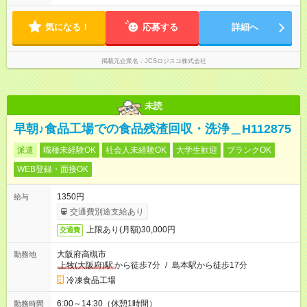
※配達が完了次第、帰社OKです
気になる！
応募する
詳細へ
掲載元企業名
JCSロジスコ株式会社
未読
早朝♪食品工場での食品残渣回収・洗浄＿H112875
派遣
職種未経験OK
社会人未経験OK
大学生歓迎
ブランクOK
WEB登録・面接OK
1350円
給与
交通費別途支給あり
上限あり(月額)30,000円
交通費
大阪府高槻市
勤務地
上牧(大阪府)駅
から徒歩7分
/
島本駅から徒歩17分
冷凍食品工場
6:00～14:30（休憩1時間）
勤務時間