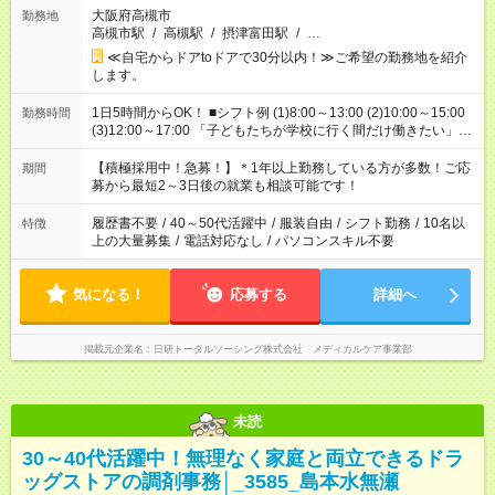
大阪府高槻市
勤務地
高槻市駅
/
高槻駅
/
摂津富田駅
/
…
≪自宅からドアtoドアで30分以内！≫ご希望の勤務地を紹介
します。
1日5時間からOK！ ■シフト例 (1)8:00～13:00 (2)10:00～15:00
勤務時間
(3)12:00～17:00 「子どもたちが学校に行く間だけ働きたい」
「余裕を持って夕飯の準備がしたい」 「午前中は働いて、午後
はプライベートの時間にしたい」 など、ご希望を教えてくださ
【積極採用中！急募！】＊1年以上勤務している方が多数！ご応
期間
いね。 ※Wワーク希望の方へ 今ご覧のお仕事で希望する勤務時
募から最短2～3日後の就業も相談可能です！
間と、もう1つのお仕事の勤務時間。 合計で週40時間を超える
場合は応募できません。
履歴書不要
/
40～50代活躍中
/
服装自由
/
シフト勤務
/
10名以
特徴
上の大量募集
/
電話対応なし
/
パソコンスキル不要
気になる！
応募する
詳細へ
掲載元企業名
日研トータルソーシング株式会社 メディカルケア事業部
未読
30～40代活躍中！無理なく家庭と両立できるドラ
ッグストアの調剤事務│_3585_島本水無瀬