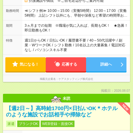
介護施設や病院 ※ご自宅近辺からご案内可能
≪シフト例≫ 10:00～15:00（実働5時間） 12:00～17:00（実働
勤務時間
5時間） 上記シフト以外にも、早朝や深夜など希望の時間帯お聞
かせください！ 事前に担当からヒアリングもしますので、ご安
心ください！
3ヵ月までの短期 ※職場が気に入れば、長期もOK！ ★急募！
期間
即日勤務もOK！
週1日からOK
/
日払いOK
/
履歴書不要
/
40～50代活躍中
/
副
特徴
業・WワークOK
/
シフト勤務
/
10名以上の大量募集
/
電話対応
なし
/
パソコンスキル不要
気になる！
応募する
詳細へ
掲載元企業名
ケアスタッフィング株式会社
掲載日：2026.08.07
未読
NEW
【週2日～】高時給1700円×日払いOK＊ホテル
のような施設でお話相手や掃除など
派遣
ブランクOK
WEB登録・面接OK