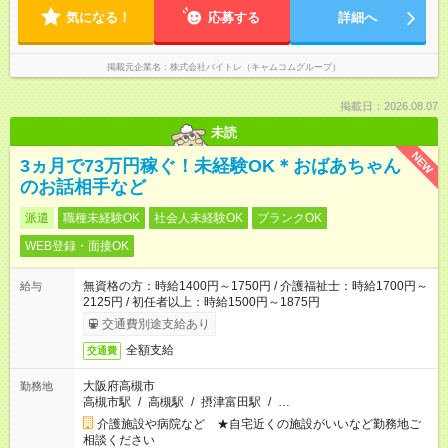
気になる！
応募する
詳細へ
掲載元企業名
株式会社バイトレ（キャムコムグループ）
掲載日：2026.08.07
未読
NEW
3ヵ月で73万円稼ぐ！未経験OK＊おばあちゃん
のお話相手など
派遣
職種未経験OK
社会人未経験OK
ブランクOK
WEB登録・面接OK
無資格の方：時給1400円～1750円 / 介護福祉士：時給1700円～
給与
2125円 / 初任者以上：時給1500円～1875円
交通費別途支給あり
全額支給
交通費
大阪府高槻市
勤務地
高槻市駅
/
高槻駅
/
摂津富田駅
/
…
介護施設や病院など ★自宅近くの施設がいいなど勤務地ご
相談ください