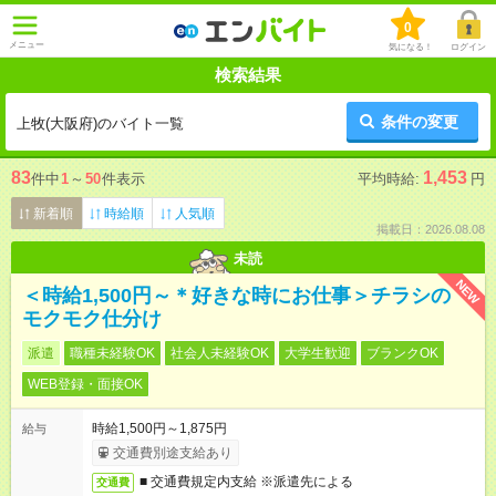
0
メニュー
気になる！
ログイン
検索結果
条件の変更
上牧(大阪府)のバイト一覧
83
1,453
件中
1
～
50
件表示
平均時給:
円
新着順
時給順
人気順
掲載日：2026.08.08
未読
NEW
＜時給1,500円～＊好きな時にお仕事＞チラシの
モクモク仕分け
派遣
職種未経験OK
社会人未経験OK
大学生歓迎
ブランクOK
WEB登録・面接OK
時給1,500円～1,875円
給与
交通費別途支給あり
■ 交通費規定内支給 ※派遣先による
交通費