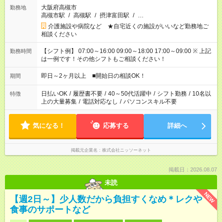
大阪府高槻市
勤務地
高槻市駅
/
高槻駅
/
摂津富田駅
/
…
介護施設や病院など ★自宅近くの施設がいいなど勤務地ご
相談ください
【シフト例】 07:00～16:00 09:00～18:00 17:00～09:00 ※ 上記
勤務時間
は一例です！その他シフトもご相談ください！
即日～2ヶ月以上 ■開始日の相談OK！
期間
日払いOK
/
履歴書不要
/
40～50代活躍中
/
シフト勤務
/
10名以
特徴
上の大量募集
/
電話対応なし
/
パソコンスキル不要
気になる！
応募する
詳細へ
掲載元企業名
株式会社ニッソーネット
掲載日：2026.08.07
未読
NEW
【週2日～】少人数だから負担すくなめ＊レクや
食事のサポートなど