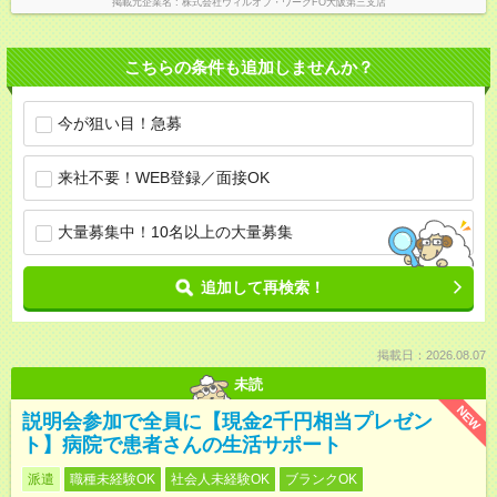
掲載元企業名
株式会社ウィルオブ・ワークFO大阪第三支店
こちらの条件も追加しませんか？
今が狙い目！急募
来社不要！WEB登録／面接OK
大量募集中！10名以上の大量募集
追加して再検索！
掲載日：2026.08.07
未読
NEW
説明会参加で全員に【現金2千円相当プレゼン
ト】病院で患者さんの生活サポート
派遣
職種未経験OK
社会人未経験OK
ブランクOK