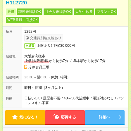
H112720
派遣
職種未経験OK
社会人未経験OK
大学生歓迎
ブランクOK
WEB登録・面接OK
1292円
給与
交通費別途支給あり
上限あり(月額)30,000円
交通費
大阪府高槻市
勤務地
上牧(大阪府)駅
から徒歩7分
/
島本駅から徒歩17分
冷凍食品工場
23:30～翌8:30（休憩1時間）
勤務時間
即日～長期（3ヶ月以上）
期間
日払いOK
/
履歴書不要
/
40～50代活躍中
/
電話対応なし
/
パソ
特徴
コンスキル不要
気になる！
応募する
詳細へ