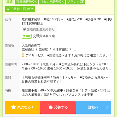
派遣
職種未経験OK
社会人未経験OK
ブランクOK
WEB登録・面接OK
無資格未経験：時給1400円～ ■週払いOK ■扶養内OK ■日収
給与
1万1200円以上
交通費別途支給あり
交通費全額支給
交通費
大阪府高槻市
勤務地
高槻市駅
/
高槻駅
/
摂津富田駅
/
…
デイサービス ■勤務地選べます！お気軽にご相談ください！
9:00～18:00（休憩60分） ■ご希望があれば下記シフトもOK！
勤務時間
早番 7:00～16:00 遅番 10:00～19:00 「家族と休みを合わせた
い」 「余裕を持って夕飯の準備がしたい」 「できれば残業はし
たくない」 など、ご希望を教えてくださいね。 ※Wワーク希望
【現在も積極採用中！急募！】2カ月～ ■ご応募から最短2～3
期間
の方へ 今ご覧のお仕事で希望する勤務時間と、もう1つのお仕事
日後の就業も相談可能です！
の勤務時間。 合計で週40時間を超える場合は応募できません。
履歴書不要
/
40～50代活躍中
/
服装自由
/
シフト勤務
/
10名以
特徴
上の大量募集
/
電話対応なし
/
パソコンスキル不要
気になる！
応募する
詳細へ