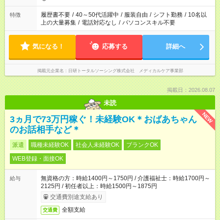
履歴書不要
/
40～50代活躍中
/
服装自由
/
シフト勤務
/
10名以
特徴
上の大量募集
/
電話対応なし
/
パソコンスキル不要
気になる！
応募する
詳細へ
掲載元企業名
日研トータルソーシング株式会社 メディカルケア事業部
掲載日：2026.08.07
未読
NEW
3ヵ月で73万円稼ぐ！未経験OK＊おばあちゃん
のお話相手など＊
派遣
職種未経験OK
社会人未経験OK
ブランクOK
WEB登録・面接OK
無資格の方：時給1400円～1750円 / 介護福祉士：時給1700円～
給与
2125円 / 初任者以上：時給1500円～1875円
交通費別途支給あり
全額支給
交通費