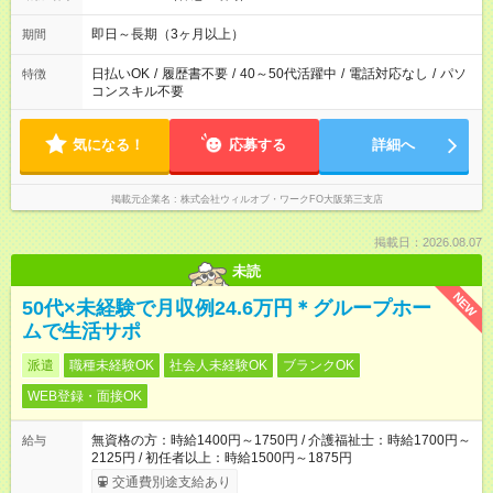
即日～長期（3ヶ月以上）
期間
日払いOK
/
履歴書不要
/
40～50代活躍中
/
電話対応なし
/
パソ
特徴
コンスキル不要
気になる！
応募する
詳細へ
掲載元企業名
株式会社ウィルオブ・ワークFO大阪第三支店
掲載日：2026.08.07
未読
NEW
50代×未経験で月収例24.6万円＊グループホー
ムで生活サポ
派遣
職種未経験OK
社会人未経験OK
ブランクOK
WEB登録・面接OK
無資格の方：時給1400円～1750円 / 介護福祉士：時給1700円～
給与
2125円 / 初任者以上：時給1500円～1875円
交通費別途支給あり