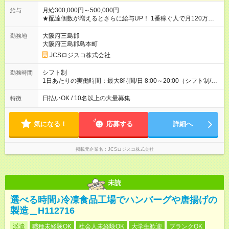
月給300,000円～500,000円
給与
★配達個数が増えるとさらに給与UP！ 1番稼ぐ人で月120万ほ
ど！ ・主要都市エリア 月収55万円／週5日稼働 月収65万~112
万円／週6日稼働 ・地方郊外エリア 月収40万円／週5日稼働 月
大阪府三島郡
勤務地
収40万円~50万円／週6日稼働 ＜モデルイメージ＞ ■月収50万
大阪府三島郡島本町
円 (27歳男性/江東区在住)※元建築関係 1日150個配達×25日勤務
JCSロジスコ株式会社
(日休み) ■月収80万円(43歳男性/墨田区在住)※元営業 1日200個
配達×25日勤務(月休み) 【試用期間】試用期間なし
シフト制
勤務時間
1日あたりの実働時間：最大8時間/日 8:00～20:00（シフト制/実
働8時間） ※週5日勤務（場所次第では週4も有り） ※配達状況に
よって時間外での勤務可能性有り ※案件により多少の前後あり
日払いOK / 10名以上の大量募集
特徴
※配達が完了次第、帰社OKです
気になる！
応募する
詳細へ
掲載元企業名
JCSロジスコ株式会社
未読
選べる時間♪冷凍食品工場でハンバーグや唐揚げの
製造＿H112716
派遣
職種未経験OK
社会人未経験OK
大学生歓迎
ブランクOK