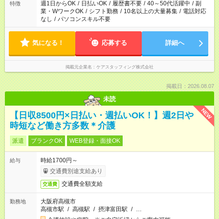
週1日からOK
/
日払いOK
/
履歴書不要
/
40～50代活躍中
/
副
特徴
業・WワークOK
/
シフト勤務
/
10名以上の大量募集
/
電話対応
なし
/
パソコンスキル不要
気になる！
応募する
詳細へ
掲載元企業名
ケアスタッフィング株式会社
掲載日：2026.08.07
未読
NEW
【日収8500円×日払い・週払いOK！】週2日や
時短など働き方多数＊介護
派遣
ブランクOK
WEB登録・面接OK
時給1700円～
給与
交通費別途支給あり
交通費全額支給
交通費
大阪府高槻市
勤務地
高槻市駅
/
高槻駅
/
摂津富田駅
/
…