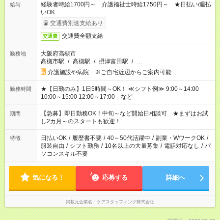
経験者時給1700円～ 介護福祉士時給1750円～ ★日払い/週払
給与
いOK
交通費別途支給あり
交通費全額支給
交通費
大阪府高槻市
勤務地
高槻市駅
/
高槻駅
/
摂津富田駅
/
…
介護施設や病院 ※ご自宅近辺からご案内可能
★【日勤のみ】1日5時間～OK！ ≪シフト例≫ 9:00～14:00
勤務時間
10:00～15:00 12:00～17:00 など
【急募】即日勤務OK！中旬～など開始日相談可 ★まずはお試
期間
し2カ月～のスタートも歓迎！
日払いOK
/
履歴書不要
/
40～50代活躍中
/
副業・WワークOK
/
特徴
服装自由
/
シフト勤務
/
10名以上の大量募集
/
電話対応なし
/
パ
ソコンスキル不要
気になる！
応募する
詳細へ
掲載元企業名
ケアスタッフィング株式会社