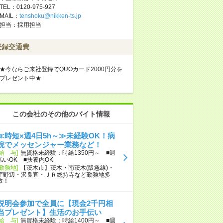
TEL：0120-975-927
MAIL：
tenshoku@nikken-ts.jp
担当：採用担当
登録交通費
★今ならご来社登録でQUOカード2000円分を
プレゼント中★
この会社のその他のバイト情報
≪時短×週4日5h～≫未経験OK！病
院でメッセンジャー業務など！
[給 与]
無資格未経験：時給1350円～ ■週
払いOK ■扶養内OK
[勤務地]
【茨木市】茨木・南茨木(阪急線)・
宇野辺・沢良宜・ＪＲ総持寺など勤務地多
数！
説明会参加で全員に【現金2千円相
当プレゼント】生活のお手伝い
[給 与]
無資格未経験：時給1400円～ ■週