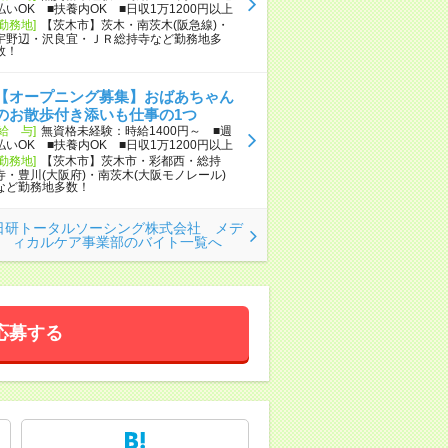
払いOK ■扶養内OK ■日収1万1200円以上
[勤務地]
【茨木市】茨木・南茨木(阪急線)・
宇野辺・沢良宜・ＪＲ総持寺など勤務地多
数！
【オープニング募集】おばあちゃん
のお散歩付き添いも仕事の1つ
[給 与]
無資格未経験：時給1400円～ ■週
払いOK ■扶養内OK ■日収1万1200円以上
[勤務地]
【茨木市】茨木市・彩都西・総持
寺・豊川(大阪府)・南茨木(大阪モノレール)
など勤務地多数！
日研トータルソーシング株式会社 メデ
ィカルケア事業部のバイト一覧へ
応募する