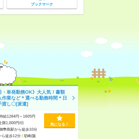
ブックマーク
日・単発勤務OK》大人気！書類
入作業など＊選べる勤務時間＊日
渡し〇[派遣]
時給1284円～1605円
上限1,000円/日
気になる！
御幣島駅から徒歩10分
から徒歩12分
/
尼崎(阪