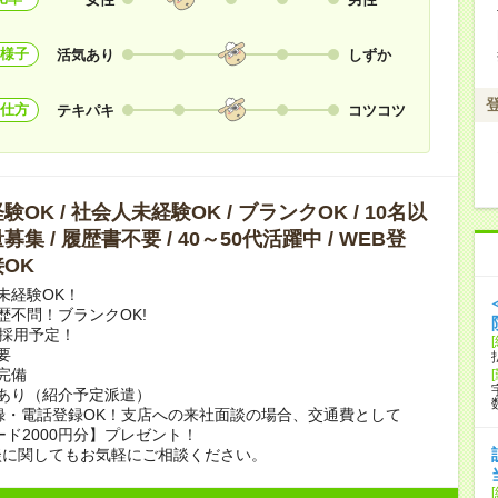
様子
活気あり
しずか
仕方
テキパキ
コツコツ
OK / 社会人未経験OK / ブランクOK / 10名以
集 / 履歴書不要 / 40～50代活躍中 / WEB登
OK
未経験OK！
歴不問！ブランクOK!
上採用予定！
要
完備
あり（紹介予定派遣）
録・電話登録OK！支店への来社面談の場合、交通費として
ード2000円分】プレゼント！
談に関してもお気軽にご相談ください。