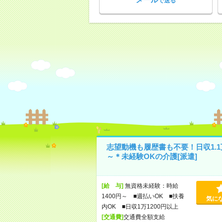
で送る
志望動機も履歴書も不要！日収1.1
～＊未経験OKの介護[派遣]
[給 与]
無資格未経験：時給
1400円～ ■週払いOK ■扶養
気に
内OK ■日収1万1200円以上
[交通費]
交通費全額支給