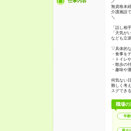
仕事内容
／
無資格未
介護施設
＼
「話し相
「天気が
なども立
▽具体的
・食事を
・トイレ
・散歩の
・趣味や
何気ない
難しく考
スグでき
職場の
年齢
男女