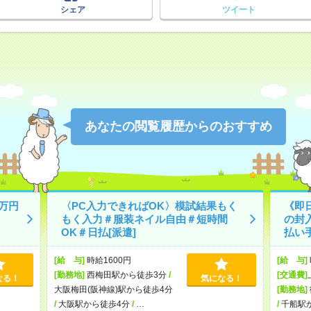
シェア
ツイート
あなたの閲覧履歴からのおすすめ
万円
〈PC入力できればOK〉模試結果もく
《即
もく入力＃服装ネイル自由＃短時間
の封
OK＃日払[派遣]
払い手
[給 与]
時給1600円
[給 与]
[勤務地]
西梅田駅から徒歩3分
/
[交通費]
なる！
気になる！
大阪梅田(阪神線)駅から徒歩4分
[勤務地]
/
大阪駅から徒歩4分
/
…
/
千船駅