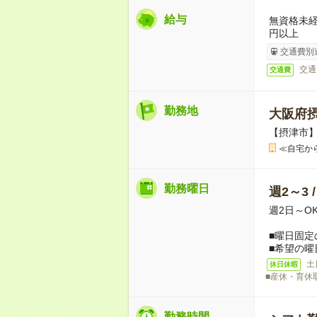
給与
無資格未経
円以上
交通費別
交通
交通費
勤務地
大阪府
【摂津市
≪自宅か
勤務曜日
週2～3 
週2日～O
■曜日固定
■希望の曜
土
休日休暇
■産休・育休
勤務時間