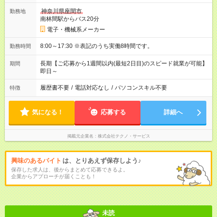
神奈川県座間市
勤務地
南林間駅からバス20分
電子・機械系メーカー
8:00～17:30 ※表記のうち実働8時間です。
勤務時間
長期【ご応募から1週間以内(最短2日目)のスピード就業が可能】
期間
即日～
履歴書不要
/
電話対応なし
/
パソコンスキル不要
特徴
気になる！
応募する
詳細へ
掲載元企業名
株式会社テクノ・サービス
興味のあるバイト
は、とりあえず保存しよう♪
保存した求人は、後からまとめて応募できるよ。
企業からアプローチが届くことも！
未読