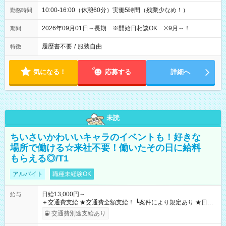
10:00-16:00（休憩60分）実働5時間（残業少なめ！）
勤務時間
2026年09月01日～長期 ※開始日相談OK ※9月～！
期間
履歴書不要
/
服装自由
特徴
気になる！
応募する
詳細へ
未読
ちいさいかわいいキャラのイベントも！好きな
場所で働ける☆来社不要！働いたその日に給料
もらえる◎/T1
アルバイト
職種未経験OK
日給13,000円～
給与
＋交通費支給 ★交通費全額支給！ ┗案件により規定あり ★日払
いOK！（規定あり） ┗働いたその日に現金GET♪ お仕事後はコ
交通費別途支給あり
ンビニATMから 日払い分を引き落とせます！ 【試用期間】試