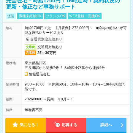
完全在宅＊時給1700円！16時定時！契約状況の
更新・修正など事務サポート
派遣
職種未経験OK
ブランクOK
WEB登録・面接OK
時給1700円＋交 【月収例】272,000円～ ■給与の前払いが可
給与
能な速払いサービスあり
交通費別途支給あり
交通費支給あり
交通費
25～30万円
月収例
東京都品川区
勤務地
五反田駅から徒歩7分
/
大崎広小路駅から徒歩5分
情報通信会社
9:00～16:00 ※休憩60分。10時～18時・10時～19時も相談可
勤務時間
能です。
2026/09/01～長期 ※9月～！
期間
履歴書不要
特徴
気になる！
応募する
詳細へ