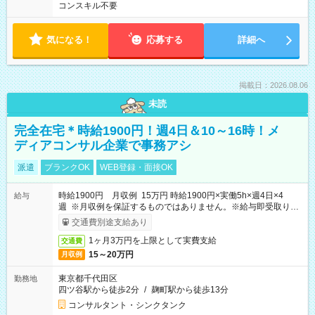
コンスキル不要
気になる！
応募する
詳細へ
掲載日：2026.08.06
未読
完全在宅＊時給1900円！週4日＆10～16時！メ
ディアコンサル企業で事務アシ
派遣
ブランクOK
WEB登録・面接OK
時給1900円 月収例 15万円 時給1900円×実働5h×週4日×4
給与
週 ※月収例を保証するものではありません。※給与即受取りサ
ービス利用可（利用条件有）
交通費別途支給あり
1ヶ月3万円を上限として実費支給
交通費
15～20万円
月収例
東京都千代田区
勤務地
四ツ谷駅から徒歩2分
/
麹町駅から徒歩13分
コンサルタント・シンクタンク