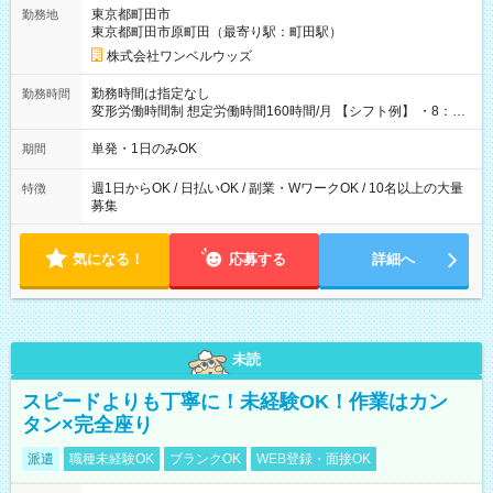
用期間なし
東京都町田市
勤務地
東京都町田市原町田（最寄り駅：町田駅）
株式会社ワンベルウッズ
勤務時間は指定なし
勤務時間
変形労働時間制 想定労働時間160時間/月 【シフト例】 ・8：00
～21：00
単発・1日のみOK
期間
週1日からOK / 日払いOK / 副業・WワークOK / 10名以上の大量
特徴
募集
気になる！
応募する
詳細へ
未読
スピードよりも丁寧に！未経験OK！作業はカン
タン×完全座り
派遣
職種未経験OK
ブランクOK
WEB登録・面接OK