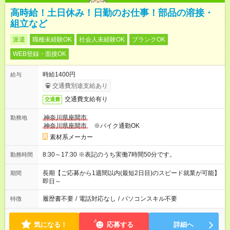
高時給！土日休み！日勤のお仕事！部品の溶接・
組立など
派遣
職種未経験OK
社会人未経験OK
ブランクOK
WEB登録・面接OK
時給1400円
給与
交通費別途支給あり
交通費支給有り
交通費
神奈川県座間市
勤務地
神奈川県座間市
※バイク通勤OK
素材系メーカー
8:30～17:30 ※表記のうち実働7時間50分です。
勤務時間
長期【ご応募から1週間以内(最短2日目)のスピード就業が可能】
期間
即日～
履歴書不要
/
電話対応なし
/
パソコンスキル不要
特徴
気になる！
応募する
詳細へ