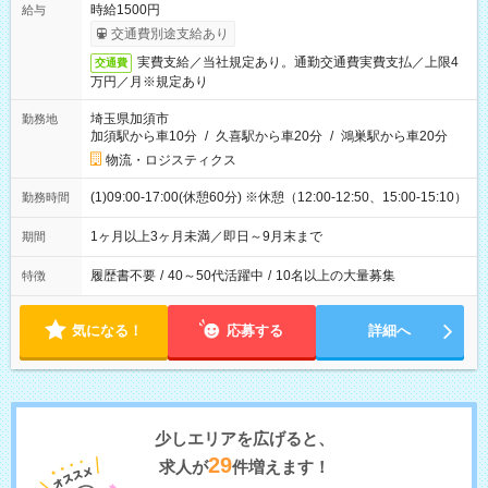
時給1500円
給与
交通費別途支給あり
実費支給／当社規定あり。通勤交通費実費支払／上限4
交通費
万円／月※規定あり
埼玉県加須市
勤務地
加須駅から車10分
/
久喜駅から車20分
/
鴻巣駅から車20分
物流・ロジスティクス
(1)09:00-17:00(休憩60分) ※休憩（12:00-12:50、15:00-15:10）
勤務時間
1ヶ月以上3ヶ月未満／即日～9月末まで
期間
履歴書不要
/
40～50代活躍中
/
10名以上の大量募集
特徴
気になる！
応募する
詳細へ
少しエリアを広げると、
29
求人が
件増えます！