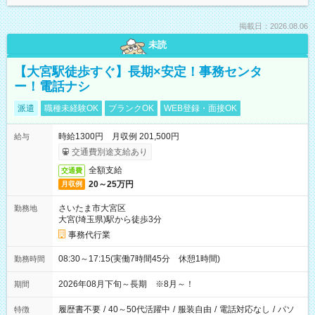
掲載日：2026.08.06
未読
【大宮駅徒歩すぐ】長期×安定！事務センタ
ー！電話ナシ
派遣
職種未経験OK
ブランクOK
WEB登録・面接OK
時給1300円 月収例 201,500円
給与
交通費別途支給あり
全額支給
交通費
20～25万円
月収例
さいたま市大宮区
勤務地
大宮(埼玉県)駅から徒歩3分
事務代行業
08:30～17:15(実働7時間45分 休憩1時間)
勤務時間
2026年08月下旬～長期 ※8月～！
期間
履歴書不要
/
40～50代活躍中
/
服装自由
/
電話対応なし
/
パソ
特徴