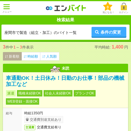
0
メニュー
気になる！
ログイン
検索結果
条件の変更
座間市で製造（組立・加工）のバイト一覧
3
1,400
件中
1
～
3
件表示
平均時給:
円
新着順
時給順
人気順
未読
車通勤OK！土日休み！日勤のお仕事！部品の機械
加工など
派遣
職種未経験OK
社会人未経験OK
ブランクOK
WEB登録・面接OK
時給1350円
給与
交通費別途支給あり
交通費支給有り
交通費