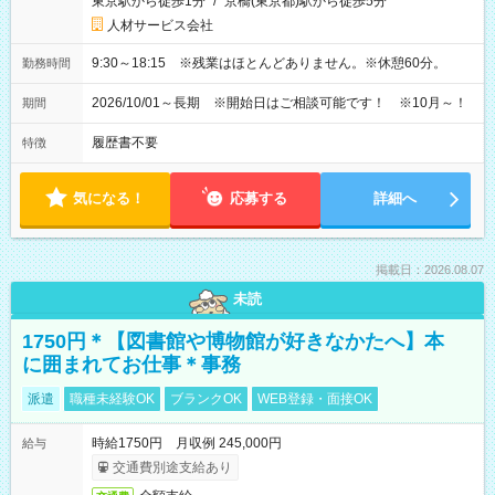
東京駅から徒歩1分
/
京橋(東京都)駅から徒歩5分
人材サービス会社
9:30～18:15 ※残業はほとんどありません。※休憩60分。
勤務時間
2026/10/01～長期 ※開始日はご相談可能です！ ※10月～！
期間
履歴書不要
特徴
気になる！
応募する
詳細へ
掲載日：2026.08.07
未読
1750円＊【図書館や博物館が好きなかたへ】本
に囲まれてお仕事＊事務
派遣
職種未経験OK
ブランクOK
WEB登録・面接OK
時給1750円 月収例 245,000円
給与
交通費別途支給あり