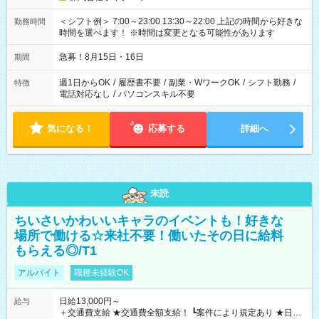
＜シフト例＞ 7:00～23:00 13:30～22:00 上記の時間から好きな
勤務時間
時間を選べます！ ※時間は変更となる可能性があります
急募！8月15日・16日
期間
週1日からOK
/
履歴書不要
/
副業・WワークOK
/
シフト勤務
/
特徴
電話対応なし
/
パソコンスキル不要
気になる！
応募する
詳細へ
未読
ちいさいかわいいキャラのイベントも！好きな
場所で働ける☆来社不要！働いたその日に給料
もらえる◎/T1
アルバイト
職種未経験OK
日給13,000円～
給与
＋交通費支給 ★交通費全額支給！ ┗案件により規定あり ★日払