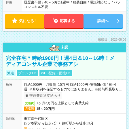
履歴書不要
/
40～50代活躍中
/
服装自由
/
電話対応なし
/
パソ
特徴
コンスキル不要
気になる！
応募する
詳細へ
掲載日：2026.08.06
未読
完全在宅＊時給1900円！週4日＆10～16時！メ
ディアコンサル企業で事務アシ
派遣
ブランクOK
WEB登録・面接OK
時給1900円 月収例 15万円 時給1900円×実働5h×週4日×4
給与
週 ※月収例を保証するものではありません。※給与即受取りサ
ービス利用可（利用条件有）
交通費別途支給あり
1ヶ月3万円を上限として実費支給
交通費
15～20万円
月収例
東京都千代田区
勤務地
四ツ谷駅から徒歩2分
/
麹町駅から徒歩13分