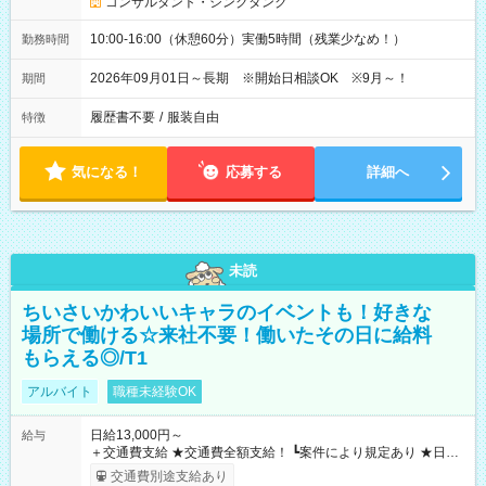
コンサルタント・シンクタンク
10:00-16:00（休憩60分）実働5時間（残業少なめ！）
勤務時間
2026年09月01日～長期 ※開始日相談OK ※9月～！
期間
履歴書不要
/
服装自由
特徴
気になる！
応募する
詳細へ
未読
ちいさいかわいいキャラのイベントも！好きな
場所で働ける☆来社不要！働いたその日に給料
もらえる◎/T1
アルバイト
職種未経験OK
日給13,000円～
給与
＋交通費支給 ★交通費全額支給！ ┗案件により規定あり ★日払
いOK！（規定あり） ┗働いたその日に現金GET♪ お仕事後はコ
交通費別途支給あり