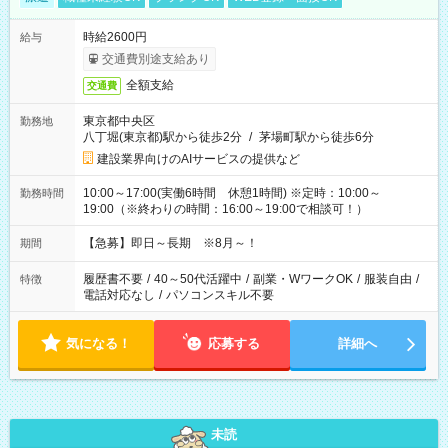
時給2600円
給与
交通費別途支給あり
全額支給
交通費
東京都中央区
勤務地
八丁堀(東京都)駅から徒歩2分
/
茅場町駅から徒歩6分
建設業界向けのAIサービスの提供など
10:00～17:00(実働6時間 休憩1時間) ※定時：10:00～
勤務時間
19:00（※終わりの時間：16:00～19:00で相談可！）
【急募】即日～長期 ※8月～！
期間
履歴書不要
/
40～50代活躍中
/
副業・WワークOK
/
服装自由
/
特徴
電話対応なし
/
パソコンスキル不要
気になる！
応募する
詳細へ
未読