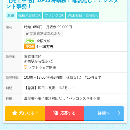
【完全在宅】10-13時勤務！電話無し！アシスタ
ント事務！
派遣
職種未経験OK
ブランクOK
WEB登録・面接OK
時給1650円 月収例 99,000円
給与
交通費別途支給あり
全額支給
交通費
5～10万円
月収例
東京都港区
勤務地
新橋駅から徒歩2分
ソフトウェア開発
10:00～13:00(実働3時間 休憩なし) #15時まで
勤務時間
【急募】即日～長期 ※8月～！
期間
履歴書不要
/
電話対応なし
/
パソコンスキル不要
特徴
気になる！
応募する
詳細へ