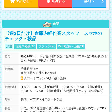
気になる！
応募する
詳細へ
未読
【週2日だけ】倉庫内軽作業スタッフ スマホの
チェック・検品
派遣
職種未経験OK
ブランクOK
WEB登録・面接OK
時給1400円 ※実働8時間を超える勤務、22時～翌5時勤務の場
給与
合25％割増：時給1750円
千葉県船橋市
勤務地
南船橋駅から徒歩10分程度
スマートフォンを取り扱う倉庫
(1)9:00～18:00（実働8時間） (2)10:00～18:00（実働7時間）
勤務時間
(3)10:00～17:00（実働6時間） ※時間帯選べます ※休憩60分
長期 2026年9月スタート予定
期間
日払いOK
/
履歴書不要
/
40～50代活躍中
/
副業・WワークOK
/
特徴