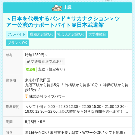
未読
＜日本を代表するバンド＊サカナクション＞ツ
アー公演のサポートバイト＠日本武道館
アルバイト
職種未経験OK
社会人未経験OK
大学生歓迎
ブランクOK
時給1250円～
給与
交通費別途支給あり
支給（規定有り）
交通費
東京都千代田区
勤務地
九段下駅から徒歩5分
/
竹橋駅から徒歩10分
/
神保町駅から徒
歩15分
/
…
株式会社ライブパワー
＜シフト例＞ 9:00～22:30 12:30～22:00 15:30～21:00 12:30～
勤務時間
19:00 12:30～22:00 上記の時間から好きな時間を選べます！ ※
時間は変更となる可能性があります
9月8日・9日
期間
週1日からOK
/
履歴書不要
/
副業・WワークOK
/
シフト勤務
/
特徴