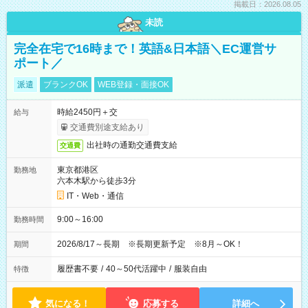
掲載日：2026.08.05
未読
完全在宅で16時まで！英語&日本語＼EC運営サ
ポート／
派遣
ブランクOK
WEB登録・面接OK
時給2450円＋交
給与
交通費別途支給あり
出社時の通勤交通費支給
交通費
東京都港区
勤務地
六本木駅から徒歩3分
IT・Web・通信
9:00～16:00
勤務時間
2026/8/17～長期 ※長期更新予定 ※8月～OK！
期間
履歴書不要
/
40～50代活躍中
/
服装自由
特徴
気になる！
応募する
詳細へ