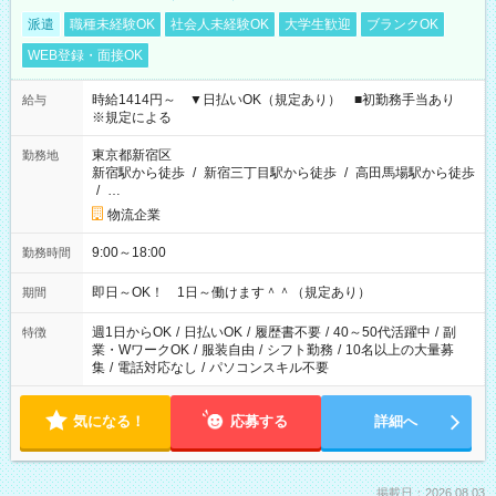
派遣
職種未経験OK
社会人未経験OK
大学生歓迎
ブランクOK
WEB登録・面接OK
時給1414円～ ▼日払いOK（規定あり） ■初勤務手当あり
給与
※規定による
東京都新宿区
勤務地
新宿駅から徒歩
/
新宿三丁目駅から徒歩
/
高田馬場駅から徒歩
/
…
物流企業
9:00～18:00
勤務時間
即日～OK！ 1日～働けます＾＾（規定あり）
期間
週1日からOK
/
日払いOK
/
履歴書不要
/
40～50代活躍中
/
副
特徴
業・WワークOK
/
服装自由
/
シフト勤務
/
10名以上の大量募
集
/
電話対応なし
/
パソコンスキル不要
気になる！
応募する
詳細へ
掲載日：2026.08.03