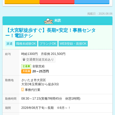
掲載日：2026.08.06
未読
【大宮駅徒歩すぐ】長期×安定！事務センタ
ー！電話ナシ
派遣
職種未経験OK
ブランクOK
WEB登録・面接OK
時給1300円 月収例 201,500円
給与
交通費別途支給あり
全額支給
交通費
20～25万円
月収例
さいたま市大宮区
勤務地
大宮(埼玉県)駅から徒歩3分
事務代行業
08:30～17:15(実働7時間45分 休憩1時間)
勤務時間
2026年08月下旬～長期 ※8月～！
期間