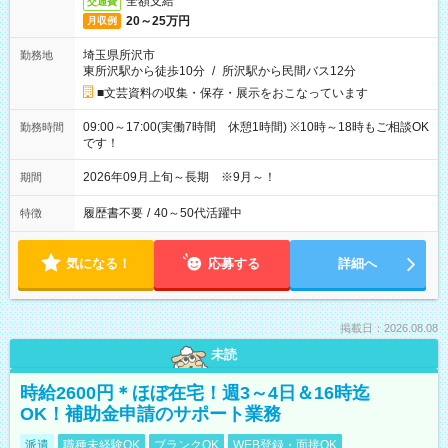
全額支給
交通費
20～25万円
月収例
埼玉県所沢市
勤務地
東所沢駅から徒歩10分
/
所沢駅から民間バス12分
■文芸資料の収集・保存・展示をおこなっています
09:00～17:00(実働7時間 休憩1時間) ※10時～18時もご相談OK
勤務時間
です！
2026年09月上旬～長期 ※9月～！
期間
履歴書不要
/
40～50代活躍中
特徴
気になる！
応募する
詳細へ
掲載日：2026.08.08
未読
時給2600円＊ほぼ在宅！週3～4日＆16時迄
OK！補助金申請のサポート業務
派遣
職種未経験OK
ブランクOK
WEB登録・面接OK