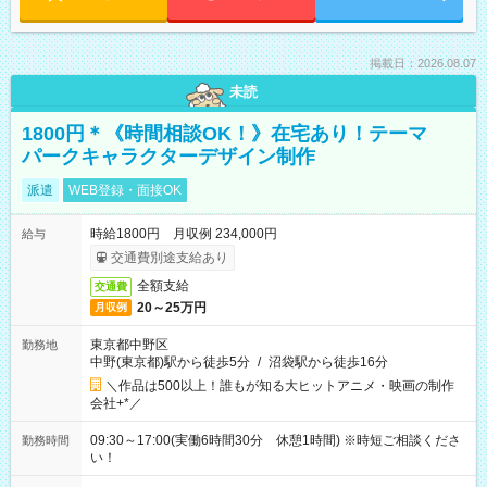
掲載日：2026.08.07
未読
1800円＊《時間相談OK！》在宅あり！テーマ
パークキャラクターデザイン制作
派遣
WEB登録・面接OK
時給1800円 月収例 234,000円
給与
交通費別途支給あり
全額支給
交通費
20～25万円
月収例
東京都中野区
勤務地
中野(東京都)駅から徒歩5分
/
沼袋駅から徒歩16分
＼作品は500以上！誰もが知る大ヒットアニメ・映画の制作
会社+*／
09:30～17:00(実働6時間30分 休憩1時間) ※時短ご相談くださ
勤務時間
い！