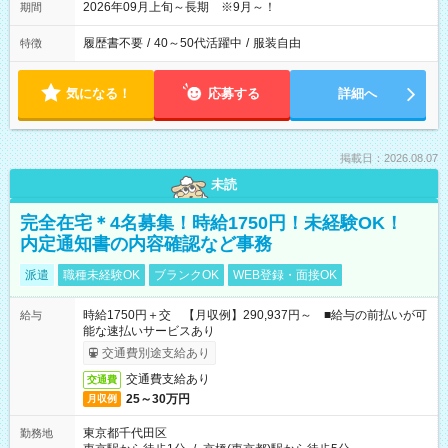
2026年09月上旬～長期 ※9月～！
期間
履歴書不要
/
40～50代活躍中
/
服装自由
特徴
気になる！
応募する
詳細へ
掲載日：2026.08.07
未読
完全在宅＊4名募集！時給1750円！未経験OK！
内定通知書の内容確認など事務
派遣
職種未経験OK
ブランクOK
WEB登録・面接OK
時給1750円＋交 【月収例】290,937円～ ■給与の前払いが可
給与
能な速払いサービスあり
交通費別途支給あり
交通費支給あり
交通費
25～30万円
月収例
東京都千代田区
勤務地