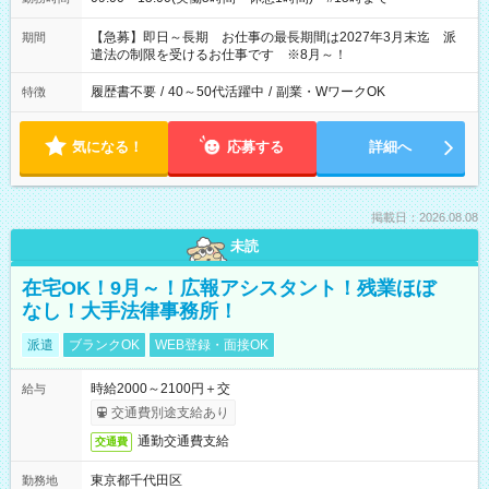
【急募】即日～長期 お仕事の最長期間は2027年3月末迄 派
期間
遣法の制限を受けるお仕事です ※8月～！
履歴書不要
/
40～50代活躍中
/
副業・WワークOK
特徴
気になる！
応募する
詳細へ
掲載日：2026.08.08
未読
在宅OK！9月～！広報アシスタント！残業ほぼ
なし！大手法律事務所！
派遣
ブランクOK
WEB登録・面接OK
時給2000～2100円＋交
給与
交通費別途支給あり
通勤交通費支給
交通費
東京都千代田区
勤務地