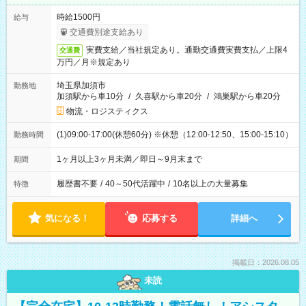
時給1500円
給与
交通費別途支給あり
実費支給／当社規定あり。通勤交通費実費支払／上限4
交通費
万円／月※規定あり
埼玉県加須市
勤務地
加須駅から車10分
/
久喜駅から車20分
/
鴻巣駅から車20分
物流・ロジスティクス
(1)09:00-17:00(休憩60分) ※休憩（12:00-12:50、15:00-15:10）
勤務時間
1ヶ月以上3ヶ月未満／即日～9月末まで
期間
履歴書不要
/
40～50代活躍中
/
10名以上の大量募集
特徴
気になる！
応募する
詳細へ
掲載日：2026.08.05
未読