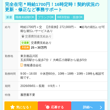
完全在宅＊時給1700円！16時定時！契約状況の
更新・修正など事務サポート
派遣
職種未経験OK
ブランクOK
WEB登録・面接OK
時給1700円＋交 【月収例】272,000円～ ■給与の前払いが可
給与
能な速払いサービスあり
交通費別途支給あり
交通費支給あり
交通費
25～30万円
月収例
東京都品川区
勤務地
五反田駅から徒歩7分
/
大崎広小路駅から徒歩5分
情報通信会社
9:00～16:00 ※休憩60分。10時～18時・10時～19時も相談可
勤務時間
能です。
2026/09/01～長期 ※9月～！
期間
履歴書不要
特徴
気になる！
応募する
詳細へ