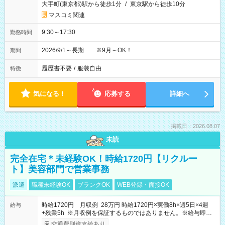
大手町(東京都)駅から徒歩1分
/
東京駅から徒歩10分
マスコミ関連
9:30～17:30
勤務時間
2026/9/1～長期 ※9月～OK！
期間
履歴書不要
/
服装自由
特徴
気になる！
応募する
詳細へ
掲載日：2026.08.07
未読
完全在宅＊未経験OK！時給1720円【リクルー
ト】美容部門で営業事務
派遣
職種未経験OK
ブランクOK
WEB登録・面接OK
時給1720円 月収例 28万円 時給1720円×実働8h×週5日×4週
給与
+残業5h ※月収例を保証するものではありません。※給与即受
取りサービス利用可（利用条件有）
交通費別途支給あり