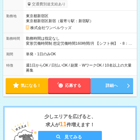
いOK！（規定あり） ┗働いたその日に現金GET♪ お仕事後はコ
交通費別途支給あり
ンビニATMから 日払い分を引き落とせます！ 【試用期間】試
用期間なし
東京都新宿区
勤務地
東京都新宿区新宿（最寄り駅：新宿駅）
株式会社ワンベルウッズ
勤務時間は指定なし
勤務時間
変形労働時間制 想定労働時間160時間/月 【シフト例】 ・8：00
～21：00
単発・1日のみOK
期間
週1日からOK / 日払いOK / 副業・WワークOK / 10名以上の大量
特徴
募集
気になる！
応募する
詳細へ
少しエリアを広げると、
11
求人が
件増えます！
見てみる