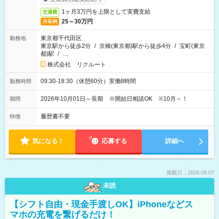
1ヶ月3万円を上限として実費支給
交通費
25～30万円
月収例
東京都千代田区
勤務地
東京駅から徒歩2分
/
京橋(東京都)駅から徒歩4分
/
宝町(東京
都)駅
/
…
株式会社 リクルート
09:30-18:30（休憩60分）実働8時間
勤務時間
2026年10月01日～長期 ※開始日相談OK ※10月～！
期間
履歴書不要
特徴
気になる！
応募する
詳細へ
掲載日：2026.08.07
未読
【シフト自由・現金手渡しOK】iPhoneなどス
マホの充電を繋げるだけ！