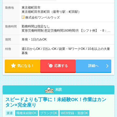
ンビニATMから 日払い分を引き落とせます！ 【試用期間】試
用期間なし
東京都町田市
勤務地
東京都町田市原町田（最寄り駅：町田駅）
株式会社ワンベルウッズ
勤務時間は指定なし
勤務時間
変形労働時間制 想定労働時間160時間/月 【シフト例】 ・8：00
～21：00
単発・1日のみOK
期間
週1日からOK / 日払いOK / 副業・WワークOK / 10名以上の大量
特徴
募集
気になる！
応募する
詳細へ
未読
スピードよりも丁寧に！未経験OK！作業はカン
タン×完全座り
派遣
職種未経験OK
ブランクOK
WEB登録・面接OK