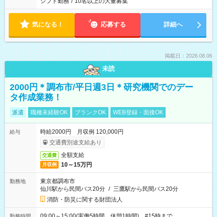
シフト勤務
/
10名以上の大量募集
気になる！
応募する
詳細へ
掲載日：2026.08.06
未読
2000円＊調布市/平日週3日＊研究機関でのデー
タ作成業務！
派遣
職種未経験OK
ブランクOK
WEB登録・面接OK
時給2000円 月収例 120,000円
給与
交通費別途支給あり
全額支給
交通費
10～15万円
月収例
東京都調布市
勤務地
仙川駅から民間バス20分
/
三鷹駅から民間バス20分
消防・防災に関する財団法人
09:00～15:00(実働5時間 休憩1時間) #15時まで
勤務時間