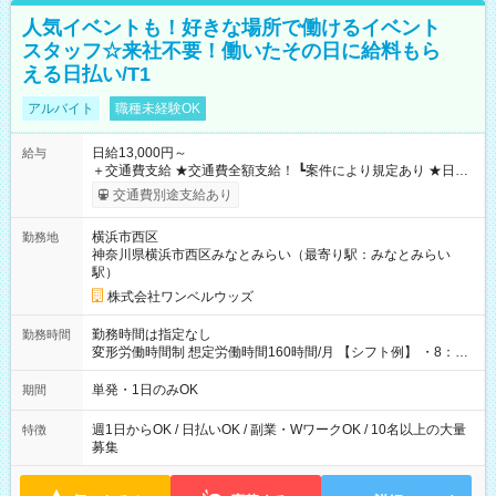
人気イベントも！好きな場所で働けるイベント
スタッフ☆来社不要！働いたその日に給料もら
える日払い/T1
アルバイト
職種未経験OK
日給13,000円～
給与
＋交通費支給 ★交通費全額支給！ ┗案件により規定あり ★日払
いOK！（規定あり） ┗働いたその日に現金GET♪ お仕事後はコ
交通費別途支給あり
ンビニATMから 日払い分を引き落とせます！ 【試用期間】試
用期間なし
横浜市西区
勤務地
神奈川県横浜市西区みなとみらい（最寄り駅：みなとみらい
駅）
株式会社ワンベルウッズ
勤務時間は指定なし
勤務時間
変形労働時間制 想定労働時間160時間/月 【シフト例】 ・8：00
～21：00
単発・1日のみOK
期間
週1日からOK / 日払いOK / 副業・WワークOK / 10名以上の大量
特徴
募集