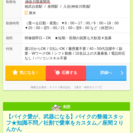
神奈川県座間市
勤務地
相武台前駅
/
座間駅
/
入谷(神奈川県)駅
厚木
（選べる日勤・夜勤） ▼8：00～17：00／9：00～18：00
勤務時間
▼20：00～翌5：00／21：00～翌6：00 など（休憩1h）
研修後即日～OK ★短期・長期の就業も大歓迎＃急募
期間
週1日からOK
/
日払いOK
/
履歴書不要
/
40～50代活躍中
/
副
特徴
業・WワークOK
/
シフト勤務
/
10名以上の大量募集
/
電話対応
なし
/
パソコンスキル不要
気になる！
応募する
詳細へ
掲載元企業名
テイケイ株式会社 【東京・神奈川エリア】
未読
【バイク愛が、武器になる】バイクの整備スタッ
フ★知識不問／社割で愛車をカスタム／座間２り
んかん