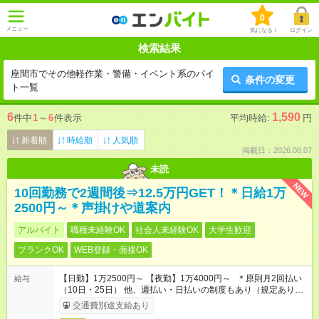
0
メニュー
気になる！
ログイン
検索結果
座間市でその他軽作業・警備・イベント系のバイ
条件の変更
ト一覧
6
1,590
件中
1
～
6
件表示
平均時給:
円
新着順
時給順
人気順
掲載日：2026.08.07
未読
NEW
10回勤務で2週間後⇒12.5万円GET！＊日給1万
2500円～＊声掛けや道案内
アルバイト
職種未経験OK
社会人未経験OK
大学生歓迎
ブランクOK
WEB登録・面接OK
【日勤】1万2500円～ 【夜勤】1万4000円～ ＊原則月2回払い
給与
（10日・25日） 他、週払い・日払いの制度もあり（規定あり）
＃日収1万円以上
交通費別途支給あり