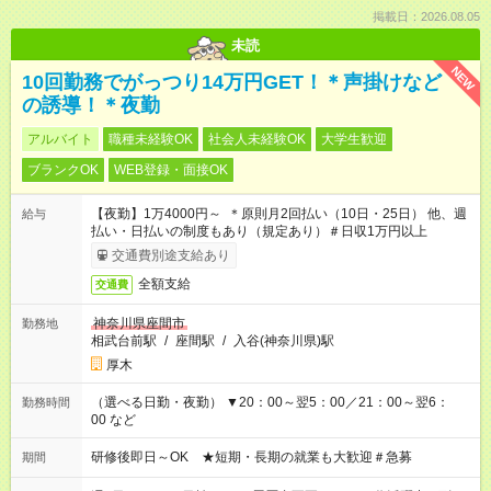
掲載日：2026.08.05
未読
NEW
10回勤務でがっつり14万円GET！＊声掛けなど
の誘導！＊夜勤
アルバイト
職種未経験OK
社会人未経験OK
大学生歓迎
ブランクOK
WEB登録・面接OK
【夜勤】1万4000円～ ＊原則月2回払い（10日・25日） 他、週
給与
払い・日払いの制度もあり（規定あり）＃日収1万円以上
交通費別途支給あり
全額支給
交通費
神奈川県座間市
勤務地
相武台前駅
/
座間駅
/
入谷(神奈川県)駅
厚木
（選べる日勤・夜勤） ▼20：00～翌5：00／21：00～翌6：
勤務時間
00 など
研修後即日～OK ★短期・長期の就業も大歓迎＃急募
期間