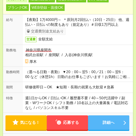
ブランクOK
WEB登録・面接OK
【夜勤】1万4000円～ ＊原則月2回払い（10日・25日） 他、週
給与
払い・日払いの制度もあり（規定あり）＃日収1万円以上
交通費別途支給あり
全額支給
交通費
神奈川県座間市
勤務地
相武台前駅
/
座間駅
/
入谷(神奈川県)駅
厚木
（選べる日勤・夜勤） ▼20：00～翌5：00／21：00～翌6：
勤務時間
00 など（休憩1h） 日勤のお仕事もございます！お気軽にご相談
ください！
研修後即日～OK ★短期・長期の就業も大歓迎＃急募
期間
週1日からOK
/
日払いOK
/
履歴書不要
/
40～50代活躍中
/
副
特徴
業・WワークOK
/
シフト勤務
/
10名以上の大量募集
/
電話対応
なし
/
パソコンスキル不要
気になる！
応募する
詳細へ