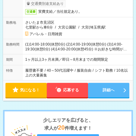
交通費別途支給あり
実費支給／当社規定あり。
交通費
さいたま市見沼区
勤務地
七里駅から車6分
/
大宮公園駅
/
大宮(埼玉県)駅
アパレル・日用雑貨
(1)14:00-18:00(休憩0分) (2)14:00-19:00(休憩0分) (3)14:00-
勤務時間
19:30(休憩0分) (4)14:00-20:00(休憩45分) ※お好きな時間が選べ
ます
1ヶ月以上3ヶ月未満／即日～8月末までの期間限定
期間
履歴書不要
/
40～50代活躍中
/
服装自由
/
シフト勤務
/
10名以
特徴
上の大量募集
気になる！
応募する
詳細へ
少しエリアを広げると、
20
求人が
件増えます！