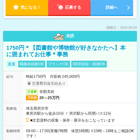
気になる！
応募する
詳細へ
掲載日：2026.08.03
未読
1750円＊【図書館や博物館が好きなかたへ】本
に囲まれてお仕事＊事務
派遣
職種未経験OK
ブランクOK
WEB登録・面接OK
時給1750円 月収例 245,000円
給与
交通費別途支給あり
全額支給
交通費
20～25万円
月収例
埼玉県所沢市
勤務地
東所沢駅から徒歩10分
/
所沢駅から民間バス12分
■文芸資料の収集・保存・展示をおこなっています
09:00～17:00(実働7時間 休憩1時間) ※10時～18時もご相談OK
勤務時間
です！