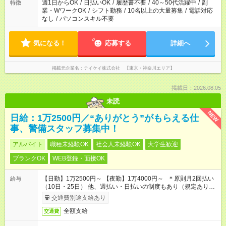
週1日からOK
/
日払いOK
/
履歴書不要
/
40～50代活躍中
/
副
特徴
業・WワークOK
/
シフト勤務
/
10名以上の大量募集
/
電話対応
なし
/
パソコンスキル不要
気になる！
応募する
詳細へ
掲載元企業名
テイケイ株式会社 【東京・神奈川エリア】
掲載日：2026.08.05
未読
NEW
日給：1万2500円／“ありがとう”がもらえる仕
事、警備スタッフ募集中！
アルバイト
職種未経験OK
社会人未経験OK
大学生歓迎
ブランクOK
WEB登録・面接OK
【日勤】1万2500円～ 【夜勤】1万4000円～ ＊原則月2回払い
給与
（10日・25日） 他、週払い・日払いの制度もあり（規定あり）
＃日収1万円以上
交通費別途支給あり
全額支給
交通費