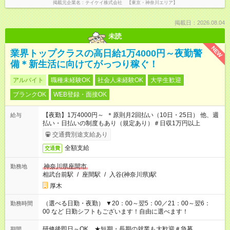
掲載元企業名
テイケイ株式会社 【東京・神奈川エリア】
掲載日：2026.08.04
未読
NEW
業界トップクラスの高日給1万4000円～夜勤警
備＊新生活に向けてがっつり稼ぐ！
アルバイト
職種未経験OK
社会人未経験OK
大学生歓迎
ブランクOK
WEB登録・面接OK
【夜勤】1万4000円～ ＊原則月2回払い（10日・25日） 他、週
給与
払い・日払いの制度もあり（規定あり）＃日収1万円以上
交通費別途支給あり
全額支給
交通費
神奈川県座間市
勤務地
相武台前駅
/
座間駅
/
入谷(神奈川県)駅
厚木
（選べる日勤・夜勤） ▼20：00～翌5：00／21：00～翌6：
勤務時間
00 など 日勤シフトもございます！自由に選べます！
研修後即日～OK ★短期・長期の就業も大歓迎＃急募
期間