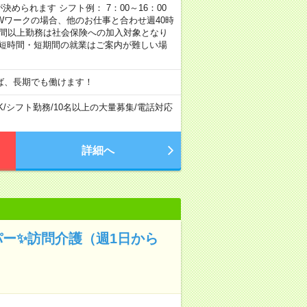
められます シフト例： 7：00～16：00
 など ※Wワークの場合、他のお仕事と合わせ週40時
時間以上勤務は社会保険への加入対象となり
、短時間・短期間の就業はご案内が難しい場
ば、長期でも働けます！
K
/
シフト勤務
/
10名以上の大量募集
/
電話対応
詳細へ
パー✨訪問介護（週1日から