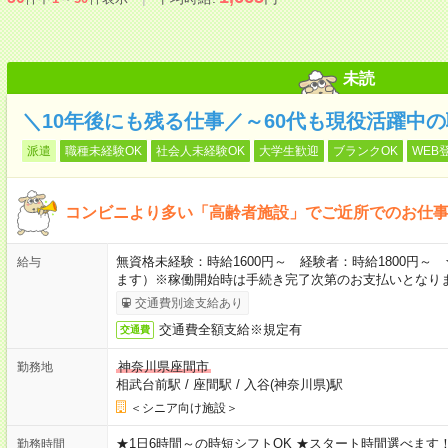
未読
＼10年後にも残る仕事／～60代も現役活躍中
派遣
職種未経験OK
社会人未経験OK
大学生歓迎
ブランクOK
WEB
コンビニより多い「高齢者施設」でご近所でのお仕
無資格未経験：時給1600円～ 経験者：時給1800円
給与
ます）※稼働開始時は手続き完了次第のお支払いとなり
交通費別途支給あり
交通費全額支給※規定有
交通費
神奈川県座間市
勤務地
相武台前駅
/
座間駅
/
入谷(神奈川県)駅
＜シニア向け施設＞
★1日6時間～の時短シフトOK ★スタート時間選べます！ 7:00～16
勤務時間