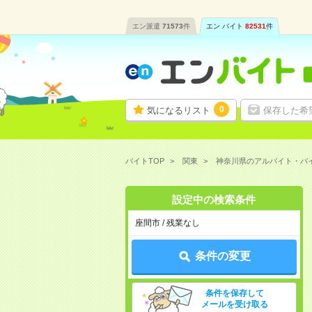
エン派遣
71573
件
エン バイト
82531
件
0
気になるリスト
保存した希
バイトTOP
関東
神奈川県のアルバイト・バ
設定中の検索条件
座間市 / 残業なし
条件の変更
条件を保存して
メールを受け取る