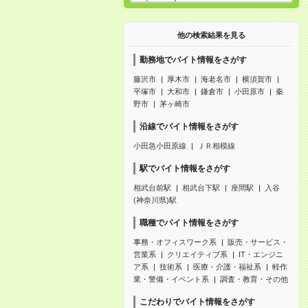
他の検索結果を見る
勤務地でバイト情報をさがす
藤沢市
厚木市
海老名市
横須賀市
平塚市
大和市
鎌倉市
小田原市
秦
野市
茅ヶ崎市
沿線でバイト情報をさがす
小田急小田原線
ＪＲ相模線
駅でバイト情報をさがす
相武台前駅
相武台下駅
座間駅
入谷
(神奈川県)駅
職種でバイト情報をさがす
事務・オフィスワーク系
販売・サービス・
営業系
クリエイティブ系
IT・エンジニ
ア系
技術系
医療・介護・福祉系
軽作
業・警備・イベント系
調査・教育・その他
こだわりでバイト情報をさがす