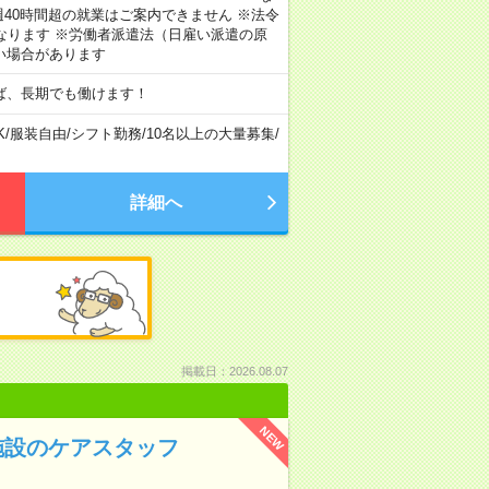
40時間超の就業はご案内できません ※法令
なります ※労働者派遣法（日雇い派遣の原
い場合があります
ば、長期でも働けます！
K
/
服装自由
/
シフト勤務
/
10名以上の大量募集
/
詳細へ
掲載日：2026.08.07
NEW
施設のケアスタッフ