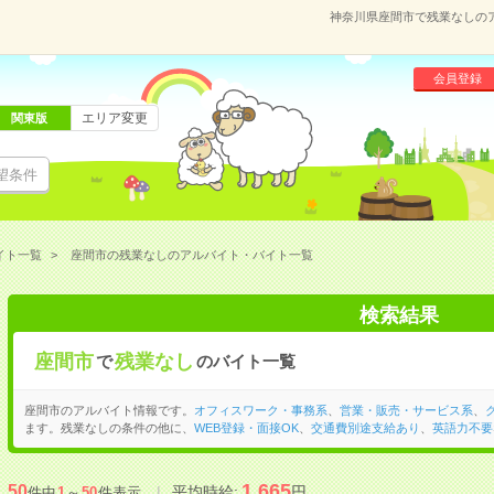
神奈川県座間市で残業なしの
会員登録
エリア変更
関東版
望条件
イト一覧
座間市の残業なしのアルバイト・バイト一覧
検索結果
座間市
残業なし
で
のバイト一覧
座間市のアルバイト情報です。
オフィスワーク・事務系
、
営業・販売・サービス系
、
ます。残業なしの条件の他に、
WEB登録・面接OK
、
交通費別途支給あり
、
英語力不要
1,665
50
平均時給:
円
件中
1
～
50
件表示