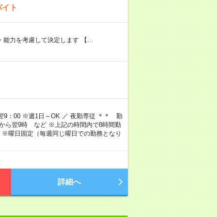
バイト
験・能力を考慮して決定します 【…
9：00 ※週1日～OK ／ 夜勤専従 ＊＊ 勤
4時から翌9時 など ※上記の時間内で8時間勤
 ※曜日固定（毎週同じ曜日での勤務となり
詳細へ