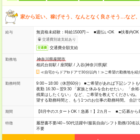
家から近い、稼げそう、なんとなく良さそう…など、
無資格未経験：時給1500円～ ■週払いOK ■扶養内OK 
給与
交通費別途支給あり
交通費全額支給
交通費
神奈川県座間市
勤務地
相武台前駅
/
座間駅
/
入谷(神奈川県)駅
≪自宅からドアtoドアで30分以内！≫ご希望の勤務地を紹
9:00～18:00（休憩60分） ■ご希望があれば下記シフトもOK！ 
勤務時間
夜勤 16:30～翌9:30 「家族と休みを合わせたい」 
残業はしたくない」 など、ご希望を教えてくださいね。
望する勤務時間と、もう1つのお仕事の勤務時間。 合計
【8月中のスタートOK！急募！】2カ月～ ■ご応募から
期間
履歴書不要
/
40～50代活躍中
/
服装自由
/
シフト勤務
/
10名
特徴
不要