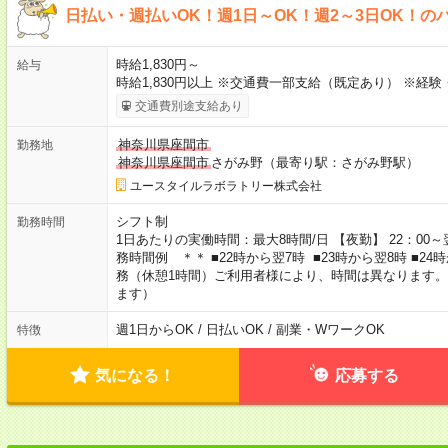
日払い・週払いOK！週1日～OK！週2～3日OK！の
時給1,830円～
給与
時給1,830円以上 ※交通費一部支給（既定あり） ※経
交通費別途支給あり
神奈川県座間市
勤務地
神奈川県座間市
さがみ野（最寄り駅：さがみ野駅）
ユースタイルラボラトリー株式会社
シフト制
勤務時間
1日あたりの実働時間：最大8時間/日 【夜勤】 22：00～翌
務時間例 ＊＊ ■22時から翌7時 ■23時から翌8時 ■2
務（休憩1時間）ご利用者様により、時間は異なります。
ます）
週1日からOK / 日払いOK / 副業・WワークOK
特徴
気になる！
応募する