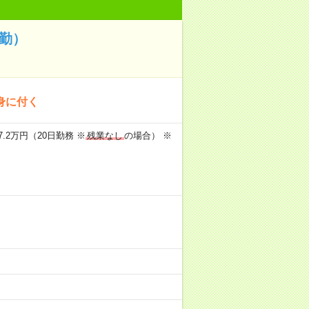
勤）
身に付く
.2万円（20日勤務 ※
残業なし
の場合） ※