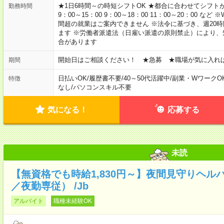
★1日6時間～の時短シフトOK ★都合に合わせてシフトが決
勤務時間
9：00～15：00 9：00～18：00 11：00～20：00
間超の就業はご案内できません ※法令に基づき、週20
ます ※労働者派遣法（日雇い派遣の原則禁止）により
合があります
開始日はご相談ください！ ★急募 ★職場が気に入れ
期間
日払いOK
/
履歴書不要
/
40～50代活躍中
/
副業・WワークO
特徴
なし
/
パソコンスキル不要
気になる！
応募する
未読
【無資格でも時給1,830円～】夜間見守りヘル
／夜勤専従） /Jb
アルバイト
職種未経験OK