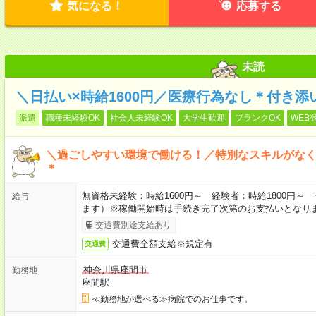
気になる！
応募する
未読
＼日払い×時給1600円／医療行為なし＊付き
派遣
職種未経験OK
社会人未経験OK
大学生歓迎
ブランクOK
WEB
＼過ごしやすい環境で働ける！／特別なスキルがな
＊
無資格未経験：時給1600円～ 経験者：時給1800円
給与
ます）※稼働開始時は手続き完了次第のお支払いとなり
交通費別途支給あり
交通費全額支給※規定有
交通費
神奈川県座間市
勤務地
座間駅
≪勤務地が選べる≫病院でのお仕事です。