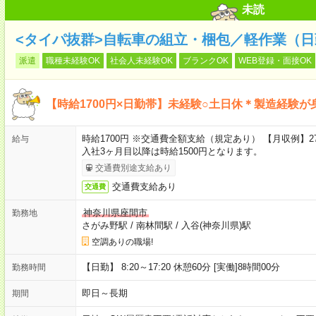
未読
<タイパ抜群>自転車の組立・梱包／軽作業（日
派遣
職種未経験OK
社会人未経験OK
ブランクOK
WEB登録・面接OK
【時給1700円×日勤帯】未経験○土日休＊製造経験が
時給1700円 ※交通費全額支給（規定あり） 【月収例】27
給与
入社3ヶ月目以降は時給1500円となります。
交通費別途支給あり
交通費支給あり
交通費
神奈川県座間市
勤務地
さがみ野駅
/
南林間駅
/
入谷(神奈川県)駅
空調ありの職場!
【日勤】 8:20～17:20 休憩60分 [実働]8時間00分
勤務時間
即日～長期
期間