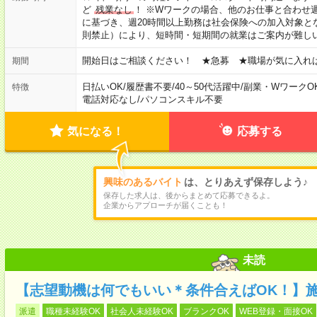
ど
残業なし
！ ※Wワークの場合、他のお仕事と合わせ週
に基づき、週20時間以上勤務は社会保険への加入対象と
則禁止）により、短時間・短期間の就業はご案内が難し
開始日はご相談ください！ ★急募 ★職場が気に入れ
期間
日払いOK
/
履歴書不要
/
40～50代活躍中
/
副業・WワークO
特徴
電話対応なし
/
パソコンスキル不要
気になる！
応募する
興味のあるバイト
は、とりあえず保存しよう♪
保存した求人は、後からまとめて応募できるよ。
企業からアプローチが届くことも！
未読
【志望動機は何でもいい＊条件合えばOK！】
派遣
職種未経験OK
社会人未経験OK
ブランクOK
WEB登録・面接OK