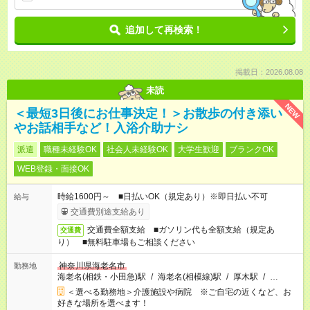
追加して再検索！
掲載日：2026.08.08
未読
NEW
＜最短3日後にお仕事決定！＞お散歩の付き添い
やお話相手など！入浴介助ナシ
派遣
職種未経験OK
社会人未経験OK
大学生歓迎
ブランクOK
WEB登録・面接OK
時給1600円～ ■日払いOK（規定あり）※即日払い不可
給与
交通費別途支給あり
交通費全額支給 ■ガソリン代も全額支給（規定あ
交通費
り） ■無料駐車場もご相談ください
神奈川県海老名市
勤務地
海老名(相鉄・小田急)駅
/
海老名(相模線)駅
/
厚木駅
/
…
＜選べる勤務地＞介護施設や病院 ※ご自宅の近くなど、お
好きな場所を選べます！