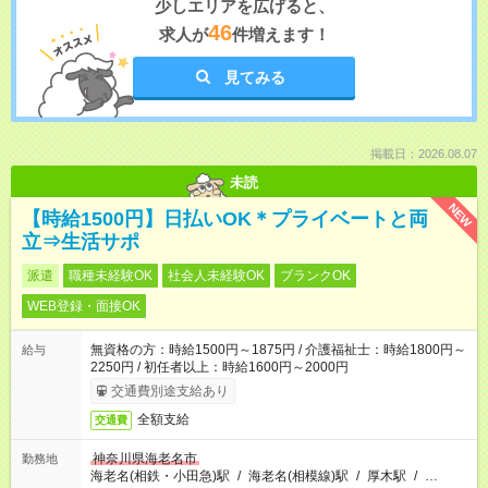
少しエリアを広げると、
46
求人が
件増えます！
見てみる
掲載日：2026.08.07
未読
NEW
【時給1500円】日払いOK＊プライベートと両
立⇒生活サポ
派遣
職種未経験OK
社会人未経験OK
ブランクOK
WEB登録・面接OK
無資格の方：時給1500円～1875円 / 介護福祉士：時給1800円～
給与
2250円 / 初任者以上：時給1600円～2000円
交通費別途支給あり
全額支給
交通費
神奈川県海老名市
勤務地
海老名(相鉄・小田急)駅
/
海老名(相模線)駅
/
厚木駅
/
…