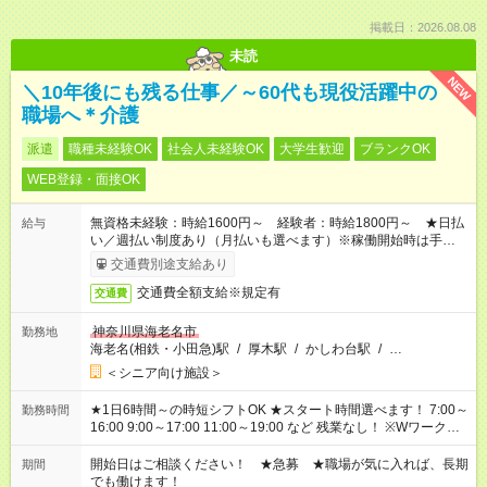
掲載日：2026.08.08
未読
NEW
＼10年後にも残る仕事／～60代も現役活躍中の
職場へ＊介護
派遣
職種未経験OK
社会人未経験OK
大学生歓迎
ブランクOK
WEB登録・面接OK
無資格未経験：時給1600円～ 経験者：時給1800円～ ★日払
給与
い／週払い制度あり（月払いも選べます）※稼働開始時は手続き
完了次第のお支払いとなります。
交通費別途支給あり
交通費全額支給※規定有
交通費
神奈川県海老名市
勤務地
海老名(相鉄・小田急)駅
/
厚木駅
/
かしわ台駅
/
…
＜シニア向け施設＞
★1日6時間～の時短シフトOK ★スタート時間選べます！ 7:00～
勤務時間
16:00 9:00～17:00 11:00～19:00 など 残業なし！ ※Wワークの
場合、他のお仕事と合わせ週40時間超の就業はご案内できませ
ん ※法令に基づき、週20時間以上勤務は社会保険への加入対象
開始日はご相談ください！ ★急募 ★職場が気に入れば、長期
期間
となります ※労働者派遣法（日雇い派遣の原則禁止）により、
でも働けます！