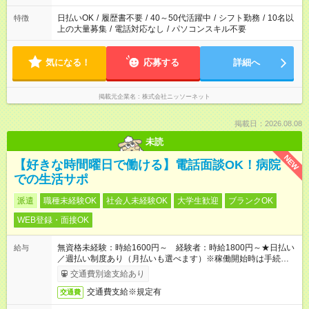
日払いOK
/
履歴書不要
/
40～50代活躍中
/
シフト勤務
/
10名以
特徴
上の大量募集
/
電話対応なし
/
パソコンスキル不要
気になる！
応募する
詳細へ
掲載元企業名
株式会社ニッソーネット
掲載日：2026.08.08
未読
NEW
【好きな時間曜日で働ける】電話面談OK！病院
での生活サポ
派遣
職種未経験OK
社会人未経験OK
大学生歓迎
ブランクOK
WEB登録・面接OK
無資格未経験：時給1600円～ 経験者：時給1800円～★日払い
給与
／週払い制度あり（月払いも選べます）※稼働開始時は手続き完
了次第のお支払いとなります。
交通費別途支給あり
交通費支給※規定有
交通費