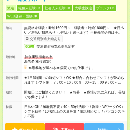
派遣
職種未経験OK
社会人未経験OK
大学生歓迎
ブランクOK
WEB登録・面接OK
無資格未経験：時給1600円～ 経験者：時給1800円～ ★日払
給与
い／週払い制度あり（月払いも選べます）※稼働開始時は手続き
完了次第のお支払いとなります。
交通費別途支給あり
交通費全額支給※規定有
交通費
神奈川県海老名市
勤務地
海老名(相模線)駅
≪勤務地が選べる≫病院でのお仕事です。
★1日6時間～の時短シフトOK ★都合に合わせてシフトが決めら
勤務時間
れます シフト例： 7：00～16：00 9：00～15：00 9：00～
18：00 11：00～20：00 など ※Wワークの場合、他のお仕事と
合わせ週40時間超の就業はご案内できません ※法令に基づき、
開始日はご相談ください！ ★急募 ★職場が気に入れば、長期
期間
週20時間以上勤務は社会保険への加入対象となります ※労働者
でも働けます！
派遣法（日雇い派遣の原則禁止）により、短時間・短期間の就
業はご案内が難しい場合があります
日払いOK
/
履歴書不要
/
40～50代活躍中
/
副業・WワークOK
/
特徴
シフト勤務
/
10名以上の大量募集
/
電話対応なし
/
パソコンスキ
ル不要