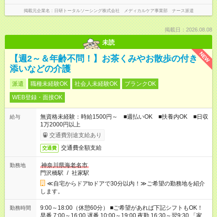
掲載元企業名
日研トータルソーシング株式会社 メディカルケア事業部 ナース派遣
掲載日：2026.08.08
未読
NEW
【週2～＆年齢不問！】お茶くみやお散歩の付き
添いなどの介護
派遣
職種未経験OK
社会人未経験OK
ブランクOK
WEB登録・面接OK
無資格未経験：時給1500円～ ■週払いOK ■扶養内OK ■日収
給与
1万2000円以上
交通費別途支給あり
交通費全額支給
交通費
神奈川県海老名市
勤務地
門沢橋駅
/
社家駅
≪自宅からドアtoドアで30分以内！≫ご希望の勤務地を紹介
します。
9:00～18:00（休憩60分） ■ご希望があれば下記シフトもOK！
勤務時間
早番 7:00～16:00 遅番 10:00～19:00 夜勤 16:30～翌9:30 「家族