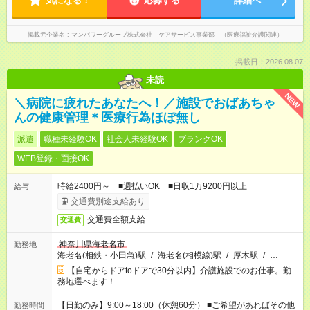
気になる！
応募する
詳細へ
掲載元企業名
マンパワーグループ株式会社 ケアサービス事業部 （医療福祉介護関連）
掲載日：2026.08.07
未読
NEW
＼病院に疲れたあなたへ！／施設でおばあちゃ
んの健康管理＊医療行為ほぼ無し
派遣
職種未経験OK
社会人未経験OK
ブランクOK
WEB登録・面接OK
時給2400円～ ■週払いOK ■日収1万9200円以上
給与
交通費別途支給あり
交通費全額支給
交通費
神奈川県海老名市
勤務地
海老名(相鉄・小田急)駅
/
海老名(相模線)駅
/
厚木駅
/
…
【自宅からドアtoドアで30分以内】介護施設でのお仕事。勤
務地選べます！
【日勤のみ】9:00～18:00（休憩60分） ■ご希望があればその他
勤務時間