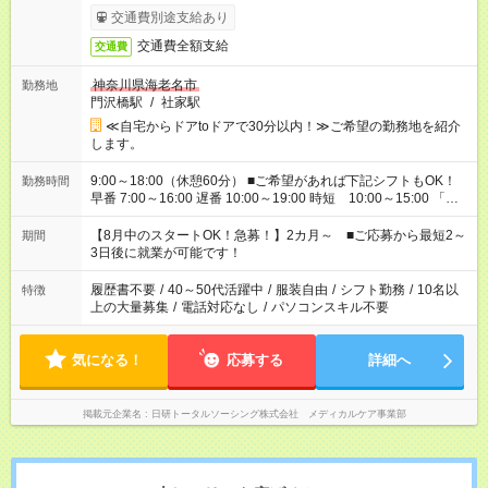
交通費別途支給あり
交通費全額支給
交通費
神奈川県海老名市
勤務地
門沢橋駅
/
社家駅
≪自宅からドアtoドアで30分以内！≫ご希望の勤務地を紹介
します。
9:00～18:00（休憩60分） ■ご希望があれば下記シフトもOK！
勤務時間
早番 7:00～16:00 遅番 10:00～19:00 時短 10:00～15:00 「家
族と休みを合わせたい」 「余裕を持って夕飯の準備がしたい」
「できれば残業はしたくない」 など、ご希望を教えてください
【8月中のスタートOK！急募！】2カ月～ ■ご応募から最短2～
期間
ね。 ※Wワーク希望の方へ 今ご覧のお仕事で希望する勤務時間
3日後に就業が可能です！
と、もう1つのお仕事の勤務時間。 合計で週40時間を超える場
合は応募できません。
履歴書不要
/
40～50代活躍中
/
服装自由
/
シフト勤務
/
10名以
特徴
上の大量募集
/
電話対応なし
/
パソコンスキル不要
気になる！
応募する
詳細へ
掲載元企業名
日研トータルソーシング株式会社 メディカルケア事業部