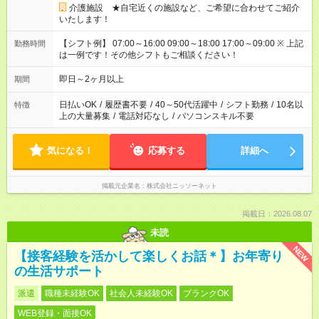
介護施設 ★自宅近くの施設など、ご希望に合わせてご紹介
いたします！
【シフト例】 07:00～16:00 09:00～18:00 17:00～09:00 ※ 上記
勤務時間
は一例です！その他シフトもご相談ください！
即日～2ヶ月以上
期間
日払いOK
/
履歴書不要
/
40～50代活躍中
/
シフト勤務
/
10名以
特徴
上の大量募集
/
電話対応なし
/
パソコンスキル不要
気になる！
応募する
詳細へ
掲載元企業名
株式会社ニッソーネット
掲載日：2026.08.07
未読
NEW
【接客経験を活かして楽しくお話＊】お年寄り
の生活サポート
派遣
職種未経験OK
社会人未経験OK
ブランクOK
WEB登録・面接OK