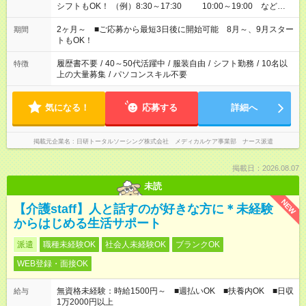
シフトもOK！ （例）8:30～17:30 10:00～19:00 など
「家族とお休みを合わせたい」 「できれば残業はしたくない」
など、あなたのご希望に沿ったお仕事をご紹介します！ ※Wワ
2ヶ月～ ■ご応募から最短3日後に開始可能 8月～、9月スター
期間
ーク希望の方へ 今ご覧のお仕事で希望する勤務時間と、もう1つ
トもOK！
のお仕事の勤務時間。 合計で週40時間を超える場合は応募でき
ません
履歴書不要
/
40～50代活躍中
/
服装自由
/
シフト勤務
/
10名以
特徴
上の大量募集
/
パソコンスキル不要
気になる！
応募する
詳細へ
掲載元企業名
日研トータルソーシング株式会社 メディカルケア事業部 ナース派遣
掲載日：2026.08.07
未読
NEW
【介護staff】人と話すのが好きな方に＊未経験
からはじめる生活サポート
派遣
職種未経験OK
社会人未経験OK
ブランクOK
WEB登録・面接OK
無資格未経験：時給1500円～ ■週払いOK ■扶養内OK ■日収
給与
1万2000円以上