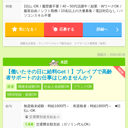
日払いOK
/
履歴書不要
/
40～50代活躍中
/
副業・WワークOK
/
特徴
服装自由
/
シフト勤務
/
10名以上の大量募集
/
電話対応なし
/
パ
ソコンスキル不要
気になる！
応募する
詳細へ
掲載元企業名
マンパワーグループ株式会社 ケアサービス事業部（保育）
掲載日：2026.08.08
未読
NEW
【働いたその日に給料Get！】ブレイブで高齢
者サポートのお仕事はじめませんか？
派遣
職種未経験OK
社会人未経験OK
ブランクOK
WEB登録・面接OK
無資格未経験：時給1600円～ 有資格者：時給1800円～ ■日
給与
払いOK
交通費別途支給あり
交通費全額支給（ガソリン代もOK）
交通費