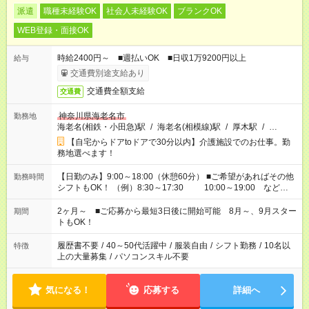
派遣
職種未経験OK
社会人未経験OK
ブランクOK
WEB登録・面接OK
時給2400円～ ■週払いOK ■日収1万9200円以上
給与
交通費別途支給あり
交通費全額支給
交通費
神奈川県海老名市
勤務地
海老名(相鉄・小田急)駅
/
海老名(相模線)駅
/
厚木駅
/
…
【自宅からドアtoドアで30分以内】介護施設でのお仕事。勤
務地選べます！
【日勤のみ】9:00～18:00（休憩60分） ■ご希望があればその他
勤務時間
シフトもOK！ （例）8:30～17:30 10:00～19:00 など
「家族とお休みを合わせたい」 「できれば残業はしたくない」
など、あなたのご希望に沿ったお仕事をご紹介します！ ※Wワ
2ヶ月～ ■ご応募から最短3日後に開始可能 8月～、9月スター
期間
ーク希望の方へ 今ご覧のお仕事で希望する勤務時間と、もう1つ
トもOK！
のお仕事の勤務時間。 合計で週40時間を超える場合は応募でき
ません
履歴書不要
/
40～50代活躍中
/
服装自由
/
シフト勤務
/
10名以
特徴
上の大量募集
/
パソコンスキル不要
気になる！
応募する
詳細へ