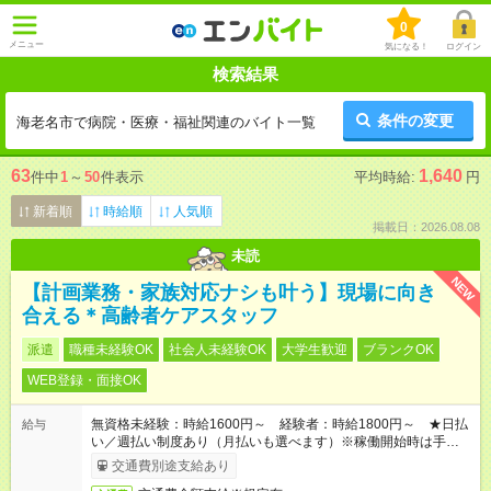
0
メニュー
気になる！
ログイン
検索結果
条件の変更
海老名市で病院・医療・福祉関連のバイト一覧
63
1,640
件中
1
～
50
件表示
平均時給:
円
新着順
時給順
人気順
掲載日：2026.08.08
未読
NEW
【計画業務・家族対応ナシも叶う】現場に向き
合える＊高齢者ケアスタッフ
派遣
職種未経験OK
社会人未経験OK
大学生歓迎
ブランクOK
WEB登録・面接OK
無資格未経験：時給1600円～ 経験者：時給1800円～ ★日払
給与
い／週払い制度あり（月払いも選べます）※稼働開始時は手続き
完了次第のお支払いとなります。
交通費別途支給あり