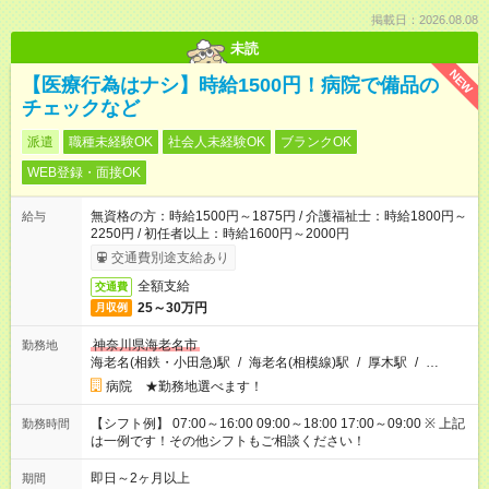
掲載日：2026.08.08
未読
NEW
【医療行為はナシ】時給1500円！病院で備品の
チェックなど
派遣
職種未経験OK
社会人未経験OK
ブランクOK
WEB登録・面接OK
無資格の方：時給1500円～1875円 / 介護福祉士：時給1800円～
給与
2250円 / 初任者以上：時給1600円～2000円
交通費別途支給あり
全額支給
交通費
25～30万円
月収例
神奈川県海老名市
勤務地
海老名(相鉄・小田急)駅
/
海老名(相模線)駅
/
厚木駅
/
…
病院 ★勤務地選べます！
【シフト例】 07:00～16:00 09:00～18:00 17:00～09:00 ※ 上記
勤務時間
は一例です！その他シフトもご相談ください！
即日～2ヶ月以上
期間