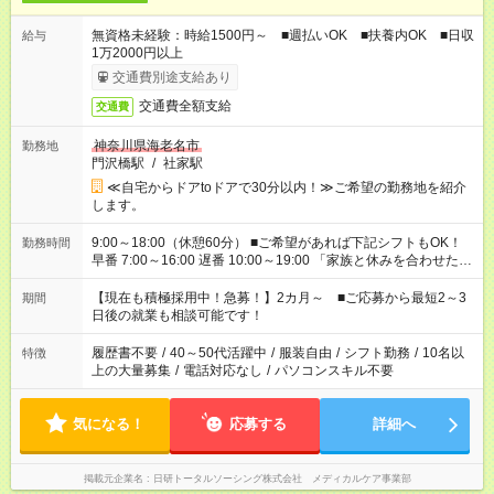
無資格未経験：時給1500円～ ■週払いOK ■扶養内OK ■日収
給与
1万2000円以上
交通費別途支給あり
交通費全額支給
交通費
神奈川県海老名市
勤務地
門沢橋駅
/
社家駅
≪自宅からドアtoドアで30分以内！≫ご希望の勤務地を紹介
します。
9:00～18:00（休憩60分） ■ご希望があれば下記シフトもOK！
勤務時間
早番 7:00～16:00 遅番 10:00～19:00 「家族と休みを合わせた
い」 「余裕を持って夕飯の準備がしたい」 「できれば残業はし
たくない」 など、ご希望を教えてくださいね。 ※Wワーク希望
【現在も積極採用中！急募！】2カ月～ ■ご応募から最短2～3
期間
の方へ 今ご覧のお仕事で希望する勤務時間と、もう1つのお仕事
日後の就業も相談可能です！
の勤務時間。 合計で週40時間を超える場合は応募できません。
履歴書不要
/
40～50代活躍中
/
服装自由
/
シフト勤務
/
10名以
特徴
上の大量募集
/
電話対応なし
/
パソコンスキル不要
気になる！
応募する
詳細へ
掲載元企業名
日研トータルソーシング株式会社 メディカルケア事業部