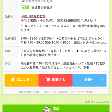
交通費別途支給あり
交通費全額支給
交通費
神奈川県海老名市
勤務地
海老名(相鉄・小田急)駅
/
海老名(相模線)駅
/
厚木駅
/
…
≪自宅からドアtoドアで30分以内！≫ご希望の勤務地を紹介
します。
9:00～18:00（休憩60分） ■ご希望があれば下記シフトもOK！
勤務時間
早番 7:00～16:00 遅番 10:00～19:00 「家族と休みを合わせた
い」 「余裕を持って夕飯の準備がしたい」 「できれば残業はし
たくない」 など、ご希望を教えてくださいね。 ※Wワーク希望
【現在も積極採用中！急募！】2カ月～ ■ご応募から最短2～3
期間
の方へ 今ご覧のお仕事で希望する勤務時間と、もう1つのお仕事
日後の就業も相談可能です！
の勤務時間。 合計で週40時間を超える場合は応募できません。
履歴書不要
/
40～50代活躍中
/
服装自由
/
シフト勤務
/
10名以
特徴
上の大量募集
/
電話対応なし
/
パソコンスキル不要
気になる！
応募する
詳細へ
掲載元企業名
日研トータルソーシング株式会社 メディカルケア事業部
掲載日：2026.08.08
未読