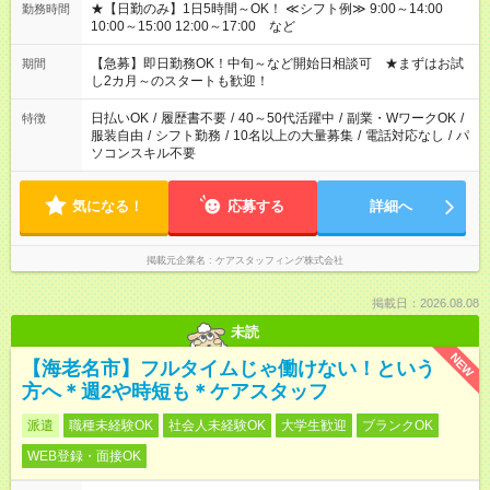
★【日勤のみ】1日5時間～OK！ ≪シフト例≫ 9:00～14:00
勤務時間
10:00～15:00 12:00～17:00 など
【急募】即日勤務OK！中旬～など開始日相談可 ★まずはお試
期間
し2カ月～のスタートも歓迎！
日払いOK
/
履歴書不要
/
40～50代活躍中
/
副業・WワークOK
/
特徴
服装自由
/
シフト勤務
/
10名以上の大量募集
/
電話対応なし
/
パ
ソコンスキル不要
気になる！
応募する
詳細へ
掲載元企業名
ケアスタッフィング株式会社
掲載日：2026.08.08
未読
NEW
【海老名市】フルタイムじゃ働けない！という
方へ＊週2や時短も＊ケアスタッフ
派遣
職種未経験OK
社会人未経験OK
大学生歓迎
ブランクOK
WEB登録・面接OK