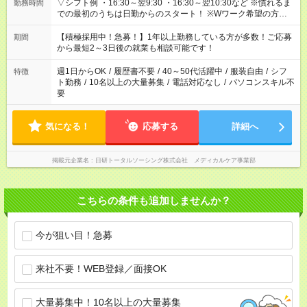
▽シフト例 ・16:30～翌9:30 ・16:30～翌10:30など ※慣れるま
勤務時間
での最初のうちは日勤からのスタート！ ※Wワーク希望の方へ
今ご覧のお仕事で希望する勤務時間と、もう1つのお仕事の勤務
時間。 合計で週40時間を超える場合は応募できません。
【積極採用中！急募！】1年以上勤務している方が多数！ご応募
期間
から最短2～3日後の就業も相談可能です！
週1日からOK
/
履歴書不要
/
40～50代活躍中
/
服装自由
/
シフ
特徴
ト勤務
/
10名以上の大量募集
/
電話対応なし
/
パソコンスキル不
要
気になる！
応募する
詳細へ
掲載元企業名
日研トータルソーシング株式会社 メディカルケア事業部
こちらの条件も追加しませんか？
今が狙い目！急募
来社不要！WEB登録／面接OK
大量募集中！10名以上の大量募集