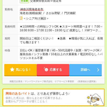
交通費全額支給※規定有
交通費
神奈川県海老名市
勤務地
海老名(相模線)駅
/
さがみ野駅
/
門沢橋駅
＜シニア向け施設＞
★1日6時間～の時短シフトOK ★スタート時間選べます！ 7:00～
勤務時間
16:00 9:00～17:00 11:00～19:00 など 残業なし！ ※Wワークの
場合、他のお仕事と合わせ週40時間超の就業はご案内できませ
ん ※法令に基づき、週20時間以上勤務は社会保険への加入対象
開始日はご相談ください！ ★急募 ★職場が気に入れば、長期
期間
となります ※労働者派遣法（日雇い派遣の原則禁止）により、
でも働けます！
短時間・短期間の就業はご案内が難しい場合があります
日払いOK
/
履歴書不要
/
40～50代活躍中
/
副業・WワークOK
/
特徴
服装自由
/
シフト勤務
/
10名以上の大量募集
/
電話対応なし
/
パ
ソコンスキル不要
気になる！
応募する
詳細へ
掲載元企業名
マンパワーグループ株式会社 ケアサービス事業部 （医療福祉介護関連）
興味のあるバイト
は、とりあえず保存しよう♪
保存した求人は、後からまとめて応募できるよ。
企業からアプローチが届くことも！