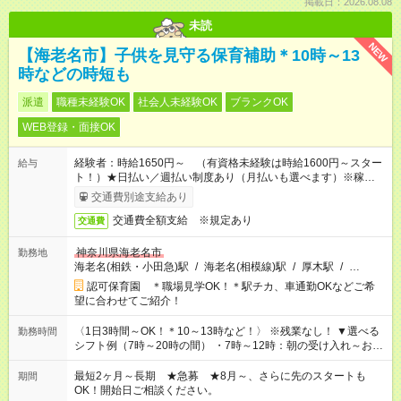
掲載日：2026.08.08
未読
NEW
【海老名市】子供を見守る保育補助＊10時～13
時などの時短も
派遣
職種未経験OK
社会人未経験OK
ブランクOK
WEB登録・面接OK
経験者：時給1650円～ （有資格未経験は時給1600円～スター
給与
ト！）★日払い／週払い制度あり（月払いも選べます）※稼働開
始時は手続き完了次第のお支払いとなります★フルタイムできる
交通費別途支給あり
方は100円アップ！
交通費全額支給 ※規定あり
交通費
神奈川県海老名市
勤務地
海老名(相鉄・小田急)駅
/
海老名(相模線)駅
/
厚木駅
/
…
認可保育園 ＊職場見学OK！＊駅チカ、車通勤OKなどご希
望に合わせてご紹介！
〈1日3時間～OK！＊10～13時など！〉 ※残業なし！ ▼選べる
勤務時間
シフト例（7時～20時の間） ・7時～12時：朝の受け入れ～お昼
の準備 ・10時～13時：園児の見守り～お昼の補助 ・9時～16
時：帰りの会まで！子供の成長を見守る ・15時～20時：夜のお
最短2ヶ月～長期 ★急募 ★8月～、さらに先のスタートも
期間
迎えサポート
OK！開始日ご相談ください。