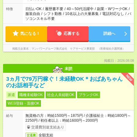
短時間・短期間の就業はご案内が難しい場合があります
日払いOK
/
履歴書不要
/
40～50代活躍中
/
副業・WワークOK
/
特徴
服装自由
/
シフト勤務
/
10名以上の大量募集
/
電話対応なし
/
パ
ソコンスキル不要
気になる！
応募する
詳細へ
掲載元企業名
マンパワーグループ株式会社 ケアサービス事業部 （医療福祉介護関連）
掲載日：2026.08.08
未読
NEW
3ヵ月で79万円稼ぐ！未経験OK＊おばあちゃん
のお話相手など
派遣
職種未経験OK
社会人未経験OK
ブランクOK
WEB登録・面接OK
無資格の方：時給1500円～1875円 / 介護福祉士：時給1800円～
給与
2250円 / 初任者以上：時給1600円～2000円
交通費別途支給あり
全額支給
交通費