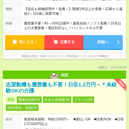
と休みを合わせたい」 「余裕を持って夕飯の準備がしたい」
「できれば残業はしたくない」 など、ご希望を教えてください
【現在も積極採用中！急募！】勤務1年以上が多数！応募から最
期間
ね。 ※Wワーク希望の方へ 今ご覧のお仕事で希望する勤務時間
短2～3日後に就業可能！
と、もう1つのお仕事の勤務時間。 合計で週40時間を超える場
合は応募できません。
履歴書不要
/
40～50代活躍中
/
服装自由
/
シフト勤務
/
10名以
特徴
上の大量募集
/
電話対応なし
/
パソコンスキル不要
気になる！
応募する
詳細へ
掲載元企業名
日研トータルソーシング株式会社 メディカルケア事業部
掲載日：2026.08.08
未読
NEW
志望動機も履歴書も不要！日収1.2万円～＊未経
験OKの介護
派遣
職種未経験OK
社会人未経験OK
ブランクOK
WEB登録・面接OK
無資格未経験：時給1500円～ ■週払いOK ■扶養内OK ■日収
給与
1万2000円以上