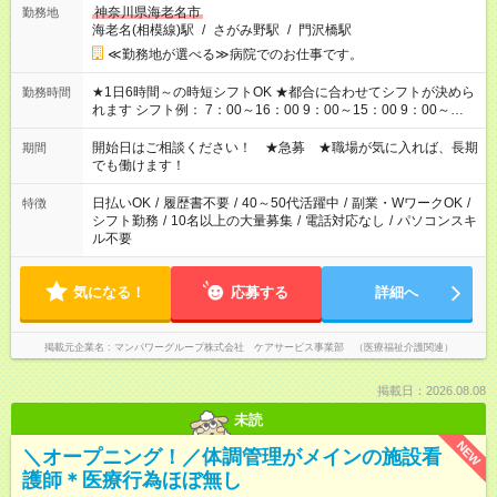
神奈川県海老名市
勤務地
海老名(相模線)駅
/
さがみ野駅
/
門沢橋駅
≪勤務地が選べる≫病院でのお仕事です。
★1日6時間～の時短シフトOK ★都合に合わせてシフトが決めら
勤務時間
れます シフト例： 7：00～16：00 9：00～15：00 9：00～
18：00 11：00～20：00 など ※Wワークの場合、他のお仕事と
合わせ週40時間超の就業はご案内できません ※法令に基づき、
開始日はご相談ください！ ★急募 ★職場が気に入れば、長期
期間
週20時間以上勤務は社会保険への加入対象となります ※労働者
でも働けます！
派遣法（日雇い派遣の原則禁止）により、短時間・短期間の就
業はご案内が難しい場合があります
日払いOK
/
履歴書不要
/
40～50代活躍中
/
副業・WワークOK
/
特徴
シフト勤務
/
10名以上の大量募集
/
電話対応なし
/
パソコンスキ
ル不要
気になる！
応募する
詳細へ
掲載元企業名
マンパワーグループ株式会社 ケアサービス事業部 （医療福祉介護関連）
掲載日：2026.08.08
未読
NEW
＼オープニング！／体調管理がメインの施設看
護師＊医療行為ほぼ無し