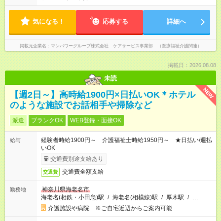
気になる！
応募する
詳細へ
掲載元企業名
マンパワーグループ株式会社 ケアサービス事業部 （医療福祉介護関連）
掲載日：2026.08.08
未読
NEW
【週2日～】高時給1900円×日払いOK＊ホテル
のような施設でお話相手や掃除など
派遣
ブランクOK
WEB登録・面接OK
経験者時給1900円～ 介護福祉士時給1950円～ ★日払い/週払
給与
いOK
交通費別途支給あり
交通費全額支給
交通費
神奈川県海老名市
勤務地
海老名(相鉄・小田急)駅
/
海老名(相模線)駅
/
厚木駅
/
…
介護施設や病院 ※ご自宅近辺からご案内可能