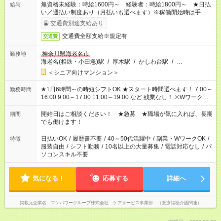
無資格未経験：時給1600円～ 経験者：時給1800円～ ★日払
給与
い／週払い制度あり（月払いも選べます）※稼働開始時は手続き
完了次第のお支払いとなります。
交通費別途支給あり
交通費全額支給※規定有
交通費
神奈川県海老名市
勤務地
海老名(相鉄・小田急)駅
/
厚木駅
/
かしわ台駅
/
…
＜シニア向けマンション＞
★1日6時間～の時短シフトOK ★スタート時間選べます！ 7:00～
勤務時間
16:00 9:00～17:00 11:00～19:00 など 残業なし！ ※Wワークの
場合、他のお仕事と合わせ週40時間超の就業はご案内できませ
ん ※法令に基づき、週20時間以上勤務は社会保険への加入対象
開始日はご相談ください！ ★急募 ★職場が気に入れば、長期
期間
となります ※労働者派遣法（日雇い派遣の原則禁止）により、
でも働けます！
短時間・短期間の就業はご案内が難しい場合があります
日払いOK
/
履歴書不要
/
40～50代活躍中
/
副業・WワークOK
/
特徴
服装自由
/
シフト勤務
/
10名以上の大量募集
/
電話対応なし
/
パ
ソコンスキル不要
気になる！
応募する
詳細へ
掲載元企業名
マンパワーグループ株式会社 ケアサービス事業部 （医療福祉介護関連）