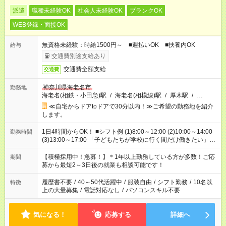
派遣
職種未経験OK
社会人未経験OK
ブランクOK
WEB登録・面接OK
無資格未経験：時給1500円～ ■週払いOK ■扶養内OK
給与
交通費別途支給あり
交通費全額支給
交通費
神奈川県海老名市
勤務地
海老名(相鉄・小田急)駅
/
海老名(相模線)駅
/
厚木駅
/
…
≪自宅からドアtoドアで30分以内！≫ご希望の勤務地を紹介
します。
1日4時間からOK！ ■シフト例 (1)8:00～12:00 (2)10:00～14:00
勤務時間
(3)13:00～17:00 「子どもたちが学校に行く間だけ働きたい」
「余裕を持って夕飯の準備がしたい」 「午前中は働いて、午後
はプライベートの時間にしたい」 など、ご希望を教えてくださ
【積極採用中！急募！】＊1年以上勤務している方が多数！ご応
期間
いね。 ※Wワーク希望の方へ 今ご覧のお仕事で希望する勤務時
募から最短2～3日後の就業も相談可能です！
間と、もう1つのお仕事の勤務時間。 合計で週40時間を超える
場合は応募できません。
履歴書不要
/
40～50代活躍中
/
服装自由
/
シフト勤務
/
10名以
特徴
上の大量募集
/
電話対応なし
/
パソコンスキル不要
気になる！
応募する
詳細へ