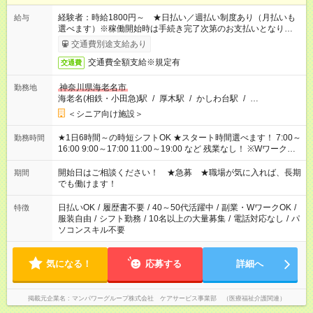
経験者：時給1800円～ ★日払い／週払い制度あり（月払いも
給与
選べます）※稼働開始時は手続き完了次第のお支払いとなりま
す。
交通費別途支給あり
交通費全額支給※規定有
交通費
神奈川県海老名市
勤務地
海老名(相鉄・小田急)駅
/
厚木駅
/
かしわ台駅
/
…
＜シニア向け施設＞
★1日6時間～の時短シフトOK ★スタート時間選べます！ 7:00～
勤務時間
16:00 9:00～17:00 11:00～19:00 など 残業なし！ ※Wワークの
場合、他のお仕事と合わせ週40時間超の就業はご案内できませ
ん ※法令に基づき、週20時間以上勤務は社会保険への加入対象
開始日はご相談ください！ ★急募 ★職場が気に入れば、長期
期間
となります ※労働者派遣法（日雇い派遣の原則禁止）により、
でも働けます！
短時間・短期間の就業はご案内が難しい場合があります
日払いOK
/
履歴書不要
/
40～50代活躍中
/
副業・WワークOK
/
特徴
服装自由
/
シフト勤務
/
10名以上の大量募集
/
電話対応なし
/
パ
ソコンスキル不要
気になる！
応募する
詳細へ
掲載元企業名
マンパワーグループ株式会社 ケアサービス事業部 （医療福祉介護関連）