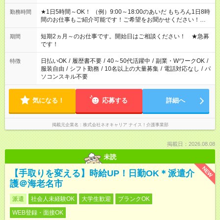
★1日5時間～OK！ （例）9:00～18:00のあいだ もちろん1日8時
勤務時間
間のお仕事もご紹介可能です！ご希望をお聞かせください！★家
庭の都合でお休みが必要な場合も遠慮なくご相談ください。 ※
週最低15時間以上の勤務が必要です
短期2ヵ月～のお仕事です。開始日はご相談ください！ ★急募
期間
です！
日払いOK
/
履歴書不要
/
40～50代活躍中
/
副業・WワークOK
/
特徴
服装自由
/
シフト勤務
/
10名以上の大量募集
/
電話対応なし
/
パ
ソコンスキル不要
気になる！
応募する
詳細へ
掲載元企業名
株式会社ネオキャリア ナイス！介護事業部
掲載日：2026.08.08
未読
NEW
【手取りを変える】時給UP！日勤OK＊派遣介
護＠海老名市
派遣
社会人未経験OK
大学生歓迎
ブランクOK
WEB登録・面接OK