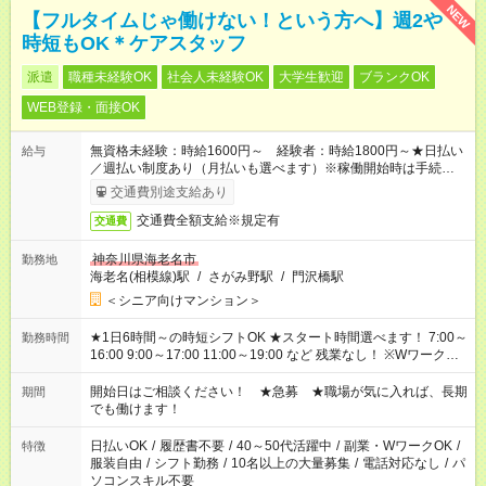
NEW
【フルタイムじゃ働けない！という方へ】週2や
時短もOK＊ケアスタッフ
派遣
職種未経験OK
社会人未経験OK
大学生歓迎
ブランクOK
WEB登録・面接OK
無資格未経験：時給1600円～ 経験者：時給1800円～★日払い
給与
／週払い制度あり（月払いも選べます）※稼働開始時は手続き完
了次第のお支払いとなります。
交通費別途支給あり
交通費全額支給※規定有
交通費
神奈川県海老名市
勤務地
海老名(相模線)駅
/
さがみ野駅
/
門沢橋駅
＜シニア向けマンション＞
★1日6時間～の時短シフトOK ★スタート時間選べます！ 7:00～
勤務時間
16:00 9:00～17:00 11:00～19:00 など 残業なし！ ※Wワークの
場合、他のお仕事と合わせ週40時間超の就業はご案内できませ
ん ※法令に基づき、週20時間以上勤務は社会保険への加入対象
開始日はご相談ください！ ★急募 ★職場が気に入れば、長期
期間
となります ※労働者派遣法（日雇い派遣の原則禁止）により、
でも働けます！
短時間・短期間の就業はご案内が難しい場合があります
日払いOK
/
履歴書不要
/
40～50代活躍中
/
副業・WワークOK
/
特徴
服装自由
/
シフト勤務
/
10名以上の大量募集
/
電話対応なし
/
パ
ソコンスキル不要