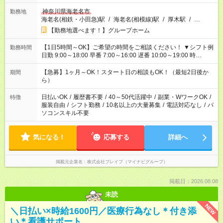
神奈川県海老名市
勤務地
海老名(相鉄・小田急)駅
/
海老名(相模線)駅
/
厚木駅
/
…
【勤務地選べます！】グループホーム
【1日5時間～OK】ご希望の時間をご相談ください！ ▼シフト例
勤務時間
日勤 9:00～18:00 早番 7:00～16:00 遅番 10:00～19:00 時
短 10:00～15:00 上記はあくまで一例です。 「夕方までには帰宅
しておきたい」 「朝はゆっくりのスタートがいい」 「お昼の時
【急募】1ヶ月～OK！スタート日の相談もOK！（最短2日後か
期間
間を有効に使いたい」 など、ご希望があれば教えてください
ら）
ね。
日払いOK
/
履歴書不要
/
40～50代活躍中
/
副業・WワークOK
/
特徴
服装自由
/
シフト勤務
/
10名以上の大量募集
/
電話対応なし
/
パ
ソコンスキル不要
気になる！
応募する
詳細へ
掲載元企業名
株式会社ブレイブ（マイナビグループ）
掲載日：2026.08.08
未読
NEW
＼日払い×時給1600円／医療行為なし＊付き添
い＊看護サポート