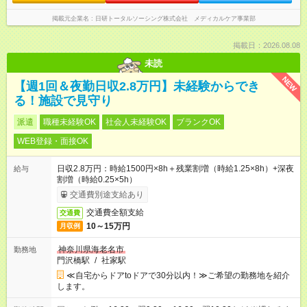
掲載元企業名
日研トータルソーシング株式会社 メディカルケア事業部
掲載日：2026.08.08
未読
NEW
【週1回＆夜勤日収2.8万円】未経験からでき
る！施設で見守り
派遣
職種未経験OK
社会人未経験OK
ブランクOK
WEB登録・面接OK
日収2.8万円：時給1500円×8h＋残業割増（時給1.25×8h）+深夜
給与
割増（時給0.25×5h）
交通費別途支給あり
交通費全額支給
交通費
10～15万円
月収例
神奈川県海老名市
勤務地
門沢橋駅
/
社家駅
≪自宅からドアtoドアで30分以内！≫ご希望の勤務地を紹介
します。