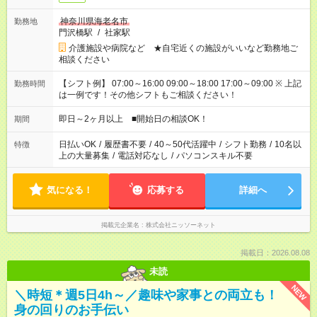
神奈川県海老名市
勤務地
門沢橋駅
/
社家駅
介護施設や病院など ★自宅近くの施設がいいなど勤務地ご
相談ください
【シフト例】 07:00～16:00 09:00～18:00 17:00～09:00 ※ 上記
勤務時間
は一例です！その他シフトもご相談ください！
即日～2ヶ月以上 ■開始日の相談OK！
期間
日払いOK
/
履歴書不要
/
40～50代活躍中
/
シフト勤務
/
10名以
特徴
上の大量募集
/
電話対応なし
/
パソコンスキル不要
気になる！
応募する
詳細へ
掲載元企業名
株式会社ニッソーネット
掲載日：2026.08.08
未読
NEW
＼時短＊週5日4h～／趣味や家事との両立も！
身の回りのお手伝い