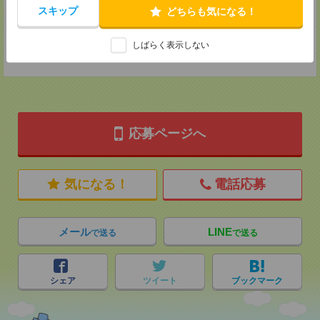
MAIL：
tenshoku@nikken-ts.jp
スキップ
どちらも気になる！
担当：採用担当
登録交通費
しばらく表示しない
★今ならご来社登録でQUOカード2000円分をプレゼント中★
応募ページへ
気になる！
電話応募
メール
LINE
で送る
で送る
シェア
ツイート
ブックマーク