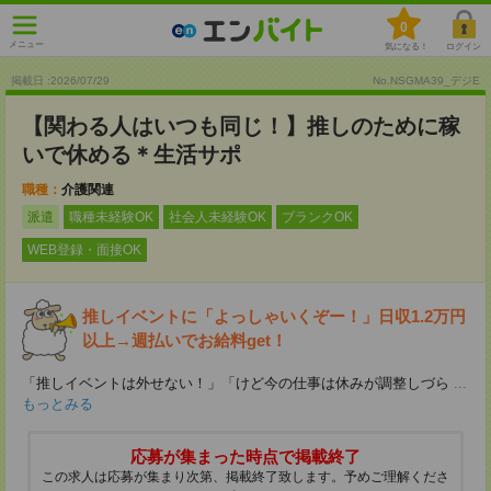
0
メニュー
気になる！
ログイン
掲載日 :2026
/
07
/
29
No.NSGMA39_デジE
【関わる人はいつも同じ！】推しのために稼
いで休める＊生活サポ
職種：
介護関連
派遣
職種未経験OK
社会人未経験OK
ブランクOK
WEB登録・面接OK
推しイベントに「よっしゃいくぞー！」日収1.2万円
以上→週払いでお給料get！
「推しイベントは外せない！」「けど今の仕事は休みが調整しづら
...
もっとみる
応募が集まった時点で掲載終了
この求人は応募が集まり次第、掲載終了致します。予めご理解くださ