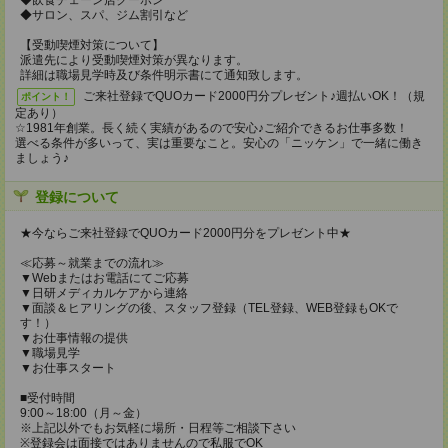
◆飲食チェーン店クーポン
◆サロン、スパ、ジム割引など
【受動喫煙対策について】
派遣先により受動喫煙対策が異なります。
詳細は職場見学時及び条件明示書にて通知致します。
ご来社登録でQUOカード2000円分プレゼント♪週払いOK！（規
ポイント！
定あり）
☆1981年創業。長く続く実績があるので安心♪ご紹介できるお仕事多数！
選べる条件が多いって、実は重要なこと。安心の「ニッケン」で一緒に働き
ましょう♪
登録について
★今ならご来社登録でQUOカード2000円分をプレゼント中★
≪応募～就業までの流れ≫
▼Webまたはお電話にてご応募
▼日研メディカルケアから連絡
▼面談＆ヒアリングの後、スタッフ登録（TEL登録、WEB登録もOKで
す！）
▼お仕事情報の提供
▼職場見学
▼お仕事スタート
■受付時間
9:00～18:00（月～金）
※上記以外でもお気軽に場所・日程等ご相談下さい
※登録会は面接ではありませんので私服でOK