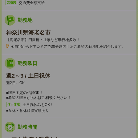
交通費全額支給
交通費
勤務地
神奈川県海老名市
【海老名市】門沢橋・社家など勤務地多数！
≪自宅からドアtoドアで30分以内！≫ご希望の勤務地を紹介します。
勤務曜日
週2～3 / 土日祝休
週2日～OK
■曜日固定の相談OK！
■希望の曜日があればご相談ください！
土日祝休みもOK！
休日休暇
■産休・育休取得実績あり
勤務時間