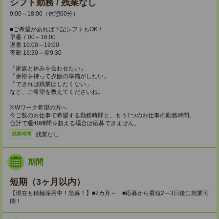
シフト勤務 / 残業なし
9:00～18:00（休憩60分）
■ご希望があれば下記シフトもOK！
早番 7:00～16:00
遅番 10:00～19:00
夜勤 16:30～翌9:30
「家族と休みを合わせたい」
「余裕を持って夕飯の準備がしたい」
「できれば残業はしたくない」
など、ご希望を教えてくださいね。
※Wワーク希望の方へ
今ご覧のお仕事で希望する勤務時間と、もう1つのお仕事の勤務時間。
合計で週40時間を超える場合は応募できません。
残業なし
残業時間
期間
短期（3ヶ月以内）
【現在も積極採用中！急募！】■2カ月～ ■応募から最短2～3日後に就業可
能！