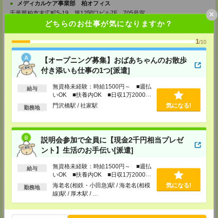
メディカルケア事業部 柏オフィス
×
千葉県柏市末広町5-19 第12関口ビル7F 705号室
TEL：0120-935-218
どちらのお仕事が気になりますか？
MAIL：
tenshoku@nikken-ts.jp
担当：採用担当
1
/10
メディカルケア事業部 新宿オフィス
【オープニング募集】おばあちゃんのお散歩
東京都新宿区新宿2-3-10 新宿御苑ビル6階
TEL：0120-457-235
付き添いも仕事の1つ[派遣]
MAIL：
tenshoku@nikken-ts.jp
担当：採用担当
無資格未経験：時給1500円～ ■週払
給与
いOK ■扶養内OK ■日収1万2000円
メディカルケア事業部 立川事業所
以上
門沢橋駅 / 社家駅
気になる!
東京都立川市錦町1-12-14
勤務地
TEL：0120-934-200
MAIL：
tenshoku@nikken-ts.jp
担当：採用担当
説明会参加で全員に【現金2千円相当プレゼ
メディカルケア事業部 町田オフィス
ント】生活のお手伝い[派遣]
東京都町田市森野1-7-23 大樹生命町田ビル6F
TEL：0120-453-285
無資格未経験：時給1500円～ ■週払
MAIL：
tenshoku@nikken-ts.jp
給与
担当：採用担当
いOK ■扶養内OK ■日収1万2000円
以上
海老名(相鉄・小田急)駅 / 海老名(相模
気になる!
勤務地
メディカルケア事業部 横浜オフィス
線)駅 / 厚木駅 / …
神奈川県横浜市保土ケ谷区神戸町134 横浜ビジネスパークサウスタワー
2F B区画
TEL：0120-901-799