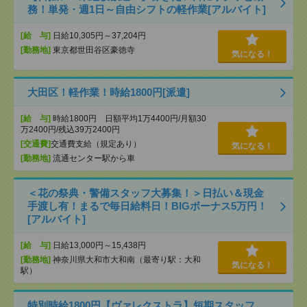
務！単発・週1日～自由シフトの軽作業[アルバイト]
[給 与]
日給10,305円～37,204円
[勤務地]
東京都世田谷区豪徳寺
気になる！
大田区！軽作業！時給1800円[派遣]
[給 与]
時給1800円 日額平均1万4400円/月額30
万2400円/残込39万2400円
[交通費]
交通費支給（規定あり）
気になる！
[勤務地]
流通センター駅から車
＜花の祭典・警備スタッフ大募集！＞日払い＆現金
手渡し有！まるで毎日給料日！BIGボーナス5万円！
[アルバイト]
[給 与]
日給13,000円～15,438円
[勤務地]
神奈川県大和市大和南（最寄り駅：大和
気になる！
駅）
特別時給1800円【ヴァレクストラ】短期スタッフ