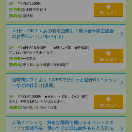
[給 与]
時給1500円
[交通費]
交通費支給有り
気になる！
[勤務地]
藤沢駅
＜1日～OK！＞あの有名企業も！展示会や株主総会
のお手伝い！[アルバイト]
[給 与]
■日給16,840円～ ■日払いOK ■実働3時
間5,120円のお仕事あります！
[交通費]
一部支給
気になる！
[勤務地]
東京駅
/
水道橋駅
/
有楽町駅
/
…
短時間シフトあり！WEBでサクッと登録OK＊クッキ
ーなどの仕分け[派遣]
[給 与]
時給1500円 ■日払い・週払いOK！(規定
あり) ■現金日払いもOK(規定あり)
気になる！
[勤務地]
新宿駅
/
新宿三丁目駅
人気イベントも！好きな場所で働けるイベントスタ
ッフ☆来社不要！働いたその日に給料もらえる日払