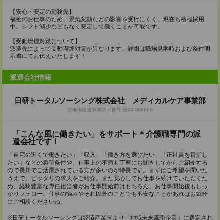
【安心・安定の勤務先】
福祉のお仕事のため、景気変動などの影響を受けにくく、現在も積極採用
中。シフト減少などもなく安定して働くことが可能です。
【受動喫煙対策について】
派遣先によって受動喫煙対策が異なります。詳細は職場見学時および条件明
示書にてお伝えいたします！
派遣会社情報
日研トータルソーシング株式会社 メディカルケア事業部
労働者派遣事業許可番号:派13-060060
「こんな風に働きたい」をサポート＊介護職専門の派
遣会社です！
「自宅の近くで働きたい」「収入」「働き方を選びたい」「正社員を目指し
たい」などの希望条件や、仕事上の不満も丁寧にお聞きしてからご紹介する
ので長期でご活躍されている方が多いのが特長です。まずはご希望を聞いた
うえで、ピッタリの求人をご紹介。また安心してお仕事を続けていただくた
め、経験豊富な専任担当者がお仕事開始前はもちろん、お仕事開始後もしっ
かりフォロー。仕事の悩みやそれ以外のことでも不安なことがあればお気軽
にご相談くださいね。
※日研トータルソーシングは経済産業省より「地域未来牽引企業」に選定され