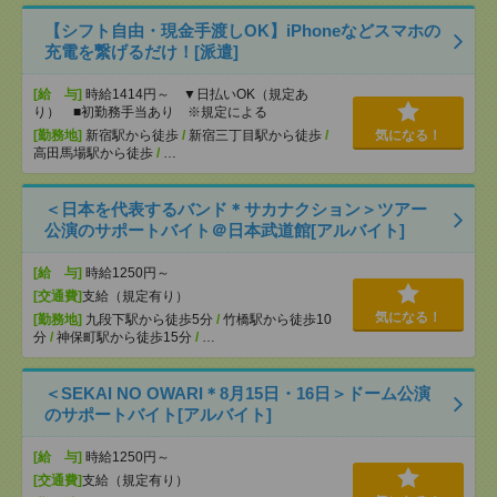
【シフト自由・現金手渡しOK】iPhoneなどスマホの
充電を繋げるだけ！[派遣]
[給 与]
時給1414円～ ▼日払いOK（規定あ
り） ■初勤務手当あり ※規定による
[勤務地]
新宿駅から徒歩
/
新宿三丁目駅から徒歩
/
気になる！
高田馬場駅から徒歩
/
…
＜日本を代表するバンド＊サカナクション＞ツアー
公演のサポートバイト＠日本武道館[アルバイト]
[給 与]
時給1250円～
[交通費]
支給（規定有り）
気になる！
[勤務地]
九段下駅から徒歩5分
/
竹橋駅から徒歩10
分
/
神保町駅から徒歩15分
/
…
＜SEKAI NO OWARI＊8月15日・16日＞ドーム公演
のサポートバイト[アルバイト]
[給 与]
時給1250円～
[交通費]
支給（規定有り）