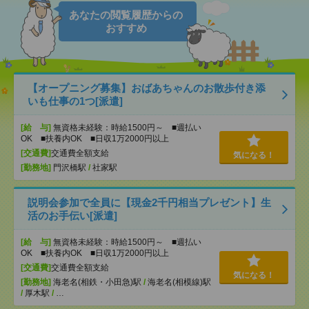
あなたの閲覧履歴からの
おすすめ
【オープニング募集】おばあちゃんのお散歩付き添
いも仕事の1つ[派遣]
[給 与]
無資格未経験：時給1500円～ ■週払い
OK ■扶養内OK ■日収1万2000円以上
[交通費]
交通費全額支給
気になる！
[勤務地]
門沢橋駅
/
社家駅
説明会参加で全員に【現金2千円相当プレゼント】生
活のお手伝い[派遣]
[給 与]
無資格未経験：時給1500円～ ■週払い
OK ■扶養内OK ■日収1万2000円以上
[交通費]
交通費全額支給
気になる！
[勤務地]
海老名(相鉄・小田急)駅
/
海老名(相模線)駅
/
厚木駅
/
…