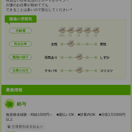
何気ない日常生活のサポートがメイン！
介護のお仕事が初めてでも、
できることは多いので安心してください＊
職場の雰囲気
年齢層
20代
30
40
50
60
男女比率
女性
男性
職場の様子
活気あり
しずか
仕事の仕方
テキパキ
コツコツ
募集情報
給与
無資格未経験：時給1500円～ ■週払いOK ■扶養内OK ■日収1万2000円
以上
交通費別途支給あり