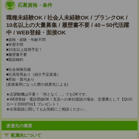
応募資格・条件
職種未経験OK / 社会人未経験OK / ブランクOK /
10名以上の大量募集 / 履歴書不要 / 40～50代活躍
中 / WEB登録・面接OK
■資格・経験・年齢不問
■学歴不問
■10名以上採用予定！
■履歴書不要
■面談確約
■社会保険完備
■社員登用あり（紹介予定派遣）
■昇給・賞与あり
(直接雇用になった際の就業先による)
★志望動機は不要！「何となく…」でもOKです。
★WEB登録・電話登録OK！支店への来社面談の場合、交通費として【QUO
カード2000円分】プレゼント！
★出張面談に関してもお気軽にご相談ください。
派遣先の概要
配属先について