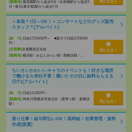
気になる！
[勤務地]
後楽園駅から徒歩5分
/
水道橋駅から徒歩5
分
/
春日(東京都)駅から徒歩7分
＜単発＊1日～OK！＞コンサートなどのグッズ販売
スタッフ＊[アルバイト]
[給 与]
日給1万5000円～ ■最大で日給2万8500
円！
[交通費]
交通費規定支給
気になる！
[勤務地]
横浜駅
/
みなとみらい駅
/
西横浜駅
/
…
ちいさいかわいいキャラのイベントも！好きな場所
で働ける☆来社不要！働いたその日に給料もらえる
◎/T1[アルバイト]
[給 与]
日給13,000円～
[勤務地]
神奈川県横浜市港北区（最寄り駅：新横浜
気になる！
駅）
座り仕事！給与即払いOK！高時給！在庫管理・資料
作成[派遣]