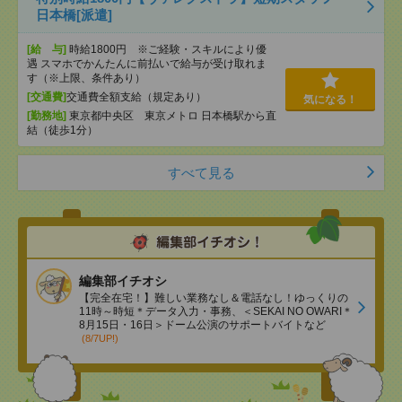
日本橋[派遣]
[給 与]
時給1800円 ※ご経験・スキルにより優
遇 スマホでかんたんに前払いで給与が受け取れま
す（※上限、条件あり）
[交通費]
交通費全額支給（規定あり）
気になる！
[勤務地]
東京都中央区 東京メトロ 日本橋駅から直
結（徒歩1分）
すべて見る
編集部イチオシ
【完全在宅！】難しい業務なし＆電話なし！ゆっくりの
11時～時短＊データ入力・事務、＜SEKAI NO OWARI＊
8月15日・16日＞ドーム公演のサポートバイトなど
(8/7UP!)