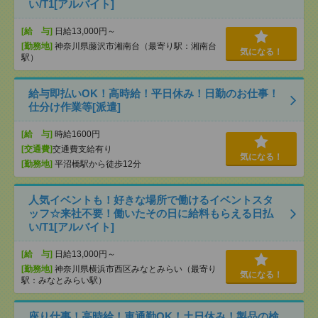
い/T1[アルバイト]
[給 与]
日給13,000円～
[勤務地]
神奈川県藤沢市湘南台（最寄り駅：湘南台
気になる！
駅）
給与即払いOK！高時給！平日休み！日勤のお仕事！
仕分け作業等[派遣]
[給 与]
時給1600円
[交通費]
交通費支給有り
気になる！
[勤務地]
平沼橋駅から徒歩12分
人気イベントも！好きな場所で働けるイベントスタ
ッフ☆来社不要！働いたその日に給料もらえる日払
い/T1[アルバイト]
[給 与]
日給13,000円～
[勤務地]
神奈川県横浜市西区みなとみらい（最寄り
気になる！
駅：みなとみらい駅）
座り仕事！高時給！車通勤OK！土日休み！製品の検