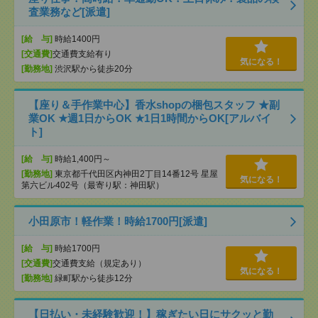
査業務など[派遣]
[給 与]
時給1400円
[交通費]
交通費支給有り
気になる！
[勤務地]
渋沢駅から徒歩20分
【座り＆手作業中心】香水shopの梱包スタッフ ★副
業OK ★週1日からOK ★1日1時間からOK[アルバイ
ト]
[給 与]
時給1,400円～
[勤務地]
東京都千代田区内神田2丁目14番12号 星屋
気になる！
第六ビル402号（最寄り駅：神田駅）
小田原市！軽作業！時給1700円[派遣]
[給 与]
時給1700円
[交通費]
交通費支給（規定あり）
気になる！
[勤務地]
緑町駅から徒歩12分
【日払い・未経験歓迎！】稼ぎたい日にサクッと勤