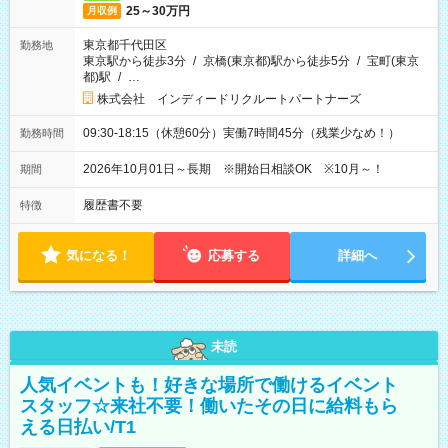
25～30万円
月収例
東京都千代田区
勤務地
東京駅から徒歩3分
/
京橋(東京都)駅から徒歩5分
/
宝町(東京
都)駅
/
…
株式会社 インディードリクルートパートナーズ
09:30-18:15（休憩60分）実働7時間45分（残業少なめ！）
勤務時間
2026年10月01日～長期 ※開始日相談OK ※10月～！
期間
履歴書不要
特徴
気になる！
応募する
詳細へ
未読
人気イベントも！好きな場所で働けるイベント
スタッフ☆来社不要！働いたその日に給料もら
える日払い/T1