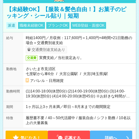
【未経験OK】【服装＆髪色自由！】お菓子のピ
ッキング・シール貼り｜短期
派遣
職種未経験OK
ブランクOK
WEB登録・面接OK
時給1400円／月収例：117,600円＝1,400円×4時間×21日勤務の
給与
場合＋交通費別途支給
交通費別途支給あり
実費支給／当社規定あり。
交通費
さいたま市見沼区
勤務地
七里駅から車6分
/
大宮公園駅
/
大宮(埼玉県)駅
アパレル・日用雑貨
(1)14:00-18:00(休憩0分) (2)14:00-19:00(休憩0分) (3)14:00-
勤務時間
19:30(休憩0分) (4)14:00-20:00(休憩45分) ※お好きな時間が選べ
ます
1ヶ月以上3ヶ月未満／即日～8月末までの期間限定
期間
履歴書不要
/
40～50代活躍中
/
服装自由
/
シフト勤務
/
10名以
特徴
上の大量募集
気になる！
応募する
詳細へ