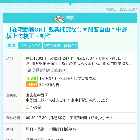
掲載日：2026.08.07
未読
【在宅勤務OK】残業ほぼなし▼服装自由＊中野
坂上で校正・制作
派遣
ブランクOK
WEB登録・面接OK
時給1730円 月収例 24万円 時給1730円×実働7h×週5日×4
給与
週 ※月収例を保証するものではありません。※給与即受取りサ
ービス利用可（利用条件有）
交通費別途支給あり
1ヶ月3万円を上限として実費支給
交通費
20～25万円
月収例
東京都中野区
勤務地
中野坂上駅から徒歩1分
/
東中野駅から徒歩15分
小売業
09:30-17:30（休憩60分）実働7時間（残業少なめ！）
勤務時間
即日～長期 ※開始日相談OK
期間