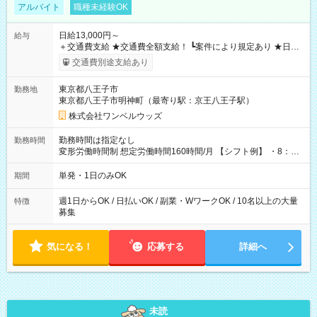
アルバイト
職種未経験OK
日給13,000円～
給与
＋交通費支給 ★交通費全額支給！ ┗案件により規定あり ★日払
いOK！（規定あり） ┗働いたその日に現金GET♪ お仕事後はコ
交通費別途支給あり
ンビニATMから 日払い分を引き落とせます！ 【試用期間】試
用期間なし
東京都八王子市
勤務地
東京都八王子市明神町（最寄り駅：京王八王子駅）
株式会社ワンベルウッズ
勤務時間は指定なし
勤務時間
変形労働時間制 想定労働時間160時間/月 【シフト例】 ・8：00
～21：00
単発・1日のみOK
期間
週1日からOK / 日払いOK / 副業・WワークOK / 10名以上の大量
特徴
募集
気になる！
応募する
詳細へ
未読