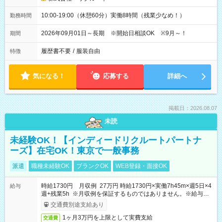
10:00-19:00（休憩60分）実働8時間（残業少なめ！）
勤務時間
2026年09月01日～長期 ※開始日相談OK ※9月～！
期間
履歴書不要
/
服装自由
特徴
気になる！
応募する
詳細へ
掲載日：2026.08.07
未読
未経験OK！【インディードリクルートパートナ
ーズ】在宅OK！東京で一般事務
派遣
職種未経験OK
ブランクOK
WEB登録・面接OK
時給1730円 月収例 27万円 時給1730円×実働7h45m×週5日×4
給与
週+残業5h ※月収例を保証するものではありません。※給与即
受取りサービス利用可（利用条件有）
交通費別途支給あり
1ヶ月3万円を上限として実費支給
交通費