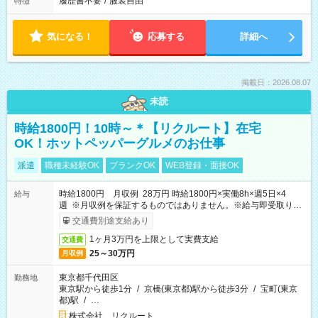
履歴書不要
/
服装自由
特徴
気になる！
応募する
詳細へ
掲載日：2026.08.07
未読
時給1800円！10時～＊【リクルート】在宅
OK！ホットペッパーグルメのお仕事
派遣
職種未経験OK
ブランクOK
WEB登録・面接OK
時給1800円 月収例 28万円 時給1800円×実働8h×週5日×4
給与
週 ※月収例を保証するものではありません。※給与即受取りサ
ービス利用可（利用条件有）
交通費別途支給あり
1ヶ月3万円を上限として実費支給
交通費
25～30万円
月収例
東京都千代田区
勤務地
東京駅から徒歩1分
/
京橋(東京都)駅から徒歩3分
/
宝町(東京
都)駅
/
…
株式会社 リクルート