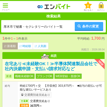
0
メニュー
気になる！
ログイン
検索結果
条件の変更
厚木市で秘書・セクレタリーのバイト一覧
1
1,700
件中
1
～
1
件表示
平均時給:
円
新着順
時給順
人気順
掲載日：2026.08.04
未読
NEW
在宅あり≪未経験OK！≫半導体関連製品会社で
社内決裁申請・支払い/請求対応など
派遣
職種未経験OK
ブランクOK
WEB登録・面接OK
時給1700円＋交 【月収例】303,875円～ ■給与の前払いが可
給与
能な速払いサービスあり
交通費別途支給あり
交通費支給あり
交通費
30万円～
月収例