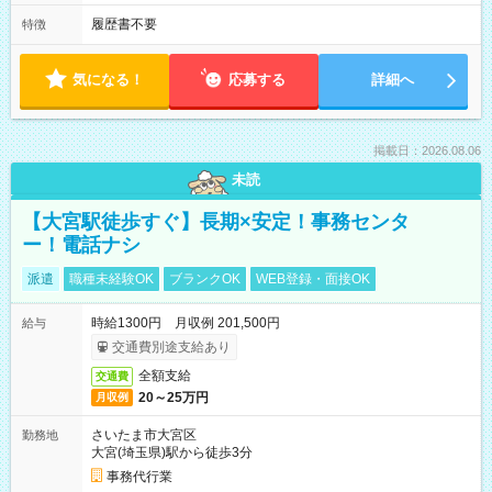
履歴書不要
特徴
気になる！
応募する
詳細へ
掲載日：2026.08.06
未読
【大宮駅徒歩すぐ】長期×安定！事務センタ
ー！電話ナシ
派遣
職種未経験OK
ブランクOK
WEB登録・面接OK
時給1300円 月収例 201,500円
給与
交通費別途支給あり
全額支給
交通費
20～25万円
月収例
さいたま市大宮区
勤務地
大宮(埼玉県)駅から徒歩3分
事務代行業