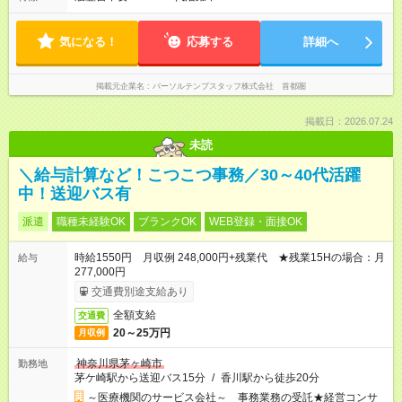
気になる！
応募する
詳細へ
掲載元企業名
パーソルテンプスタッフ株式会社 首都圏
掲載日：2026.07.24
未読
＼給与計算など！こつこつ事務／30～40代活躍
中！送迎バス有
派遣
職種未経験OK
ブランクOK
WEB登録・面接OK
時給1550円 月収例 248,000円+残業代 ★残業15Hの場合：月
給与
277,000円
交通費別途支給あり
全額支給
交通費
20～25万円
月収例
神奈川県茅ヶ崎市
勤務地
茅ケ崎駅から送迎バス15分
/
香川駅から徒歩20分
～医療機関のサービス会社～ 事務業務の受託★経営コンサ