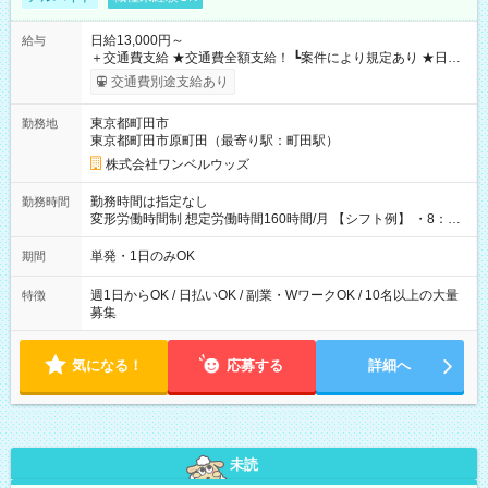
日給13,000円～
給与
＋交通費支給 ★交通費全額支給！ ┗案件により規定あり ★日払
いOK！（規定あり） ┗働いたその日に現金GET♪ お仕事後はコ
交通費別途支給あり
ンビニATMから 日払い分を引き落とせます！ 【試用期間】試
用期間なし
東京都町田市
勤務地
東京都町田市原町田（最寄り駅：町田駅）
株式会社ワンベルウッズ
勤務時間は指定なし
勤務時間
変形労働時間制 想定労働時間160時間/月 【シフト例】 ・8：00
～21：00
単発・1日のみOK
期間
週1日からOK / 日払いOK / 副業・WワークOK / 10名以上の大量
特徴
募集
気になる！
応募する
詳細へ
未読