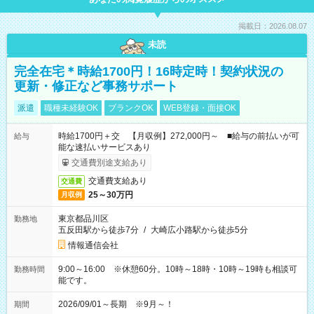
掲載日：2026.08.07
未読
完全在宅＊時給1700円！16時定時！契約状況の
更新・修正など事務サポート
派遣
職種未経験OK
ブランクOK
WEB登録・面接OK
時給1700円＋交 【月収例】272,000円～ ■給与の前払いが可
給与
能な速払いサービスあり
交通費別途支給あり
交通費支給あり
交通費
25～30万円
月収例
東京都品川区
勤務地
五反田駅から徒歩7分
/
大崎広小路駅から徒歩5分
情報通信会社
9:00～16:00 ※休憩60分。10時～18時・10時～19時も相談可
勤務時間
能です。
2026/09/01～長期 ※9月～！
期間