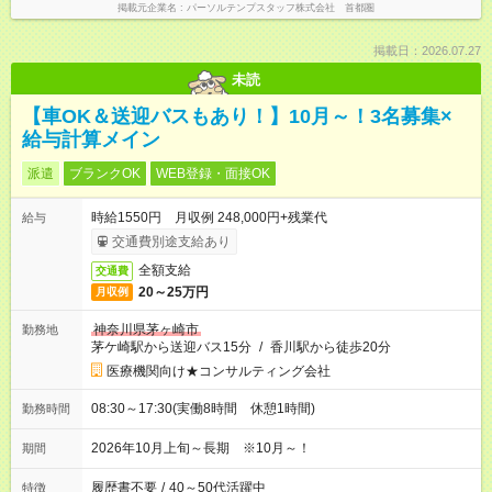
掲載元企業名
パーソルテンプスタッフ株式会社 首都圏
掲載日：2026.07.27
未読
【車OK＆送迎バスもあり！】10月～！3名募集×
給与計算メイン
派遣
ブランクOK
WEB登録・面接OK
時給1550円 月収例 248,000円+残業代
給与
交通費別途支給あり
全額支給
交通費
20～25万円
月収例
神奈川県茅ヶ崎市
勤務地
茅ケ崎駅から送迎バス15分
/
香川駅から徒歩20分
医療機関向け★コンサルティング会社
08:30～17:30(実働8時間 休憩1時間)
勤務時間
2026年10月上旬～長期 ※10月～！
期間
履歴書不要
/
40～50代活躍中
特徴