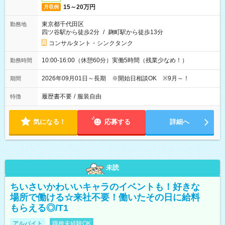
15～20万円
月収例
東京都千代田区
勤務地
四ツ谷駅から徒歩2分
/
麹町駅から徒歩13分
コンサルタント・シンクタンク
10:00-16:00（休憩60分）実働5時間（残業少なめ！）
勤務時間
2026年09月01日～長期 ※開始日相談OK ※9月～！
期間
履歴書不要
/
服装自由
特徴
気になる！
応募する
詳細へ
未読
ちいさいかわいいキャラのイベントも！好きな
場所で働ける☆来社不要！働いたその日に給料
もらえる◎/T1
アルバイト
職種未経験OK