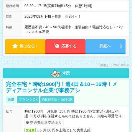
08:30～17:15(実働7時間45分 休憩1時間)
勤務時間
2026年08月下旬～長期 ※8月～！
期間
履歴書不要
/
40～50代活躍中
/
服装自由
/
電話対応なし
/
パソ
特徴
コンスキル不要
気になる！
応募する
詳細へ
掲載日：2026.08.06
未読
完全在宅＊時給1900円！週4日＆10～16時！メ
ディアコンサル企業で事務アシ
派遣
ブランクOK
WEB登録・面接OK
時給1900円 月収例 15万円 時給1900円×実働5h×週4日×4
給与
週 ※月収例を保証するものではありません。※給与即受取りサ
ービス利用可（利用条件有）
交通費別途支給あり
1ヶ月3万円を上限として実費支給
交通費