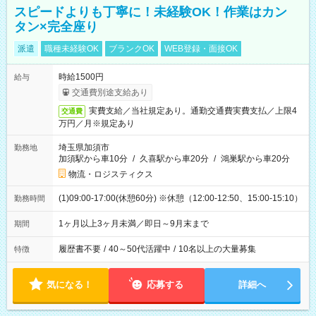
スピードよりも丁寧に！未経験OK！作業はカン
タン×完全座り
派遣
職種未経験OK
ブランクOK
WEB登録・面接OK
時給1500円
給与
交通費別途支給あり
実費支給／当社規定あり。通勤交通費実費支払／上限4
交通費
万円／月※規定あり
埼玉県加須市
勤務地
加須駅から車10分
/
久喜駅から車20分
/
鴻巣駅から車20分
物流・ロジスティクス
(1)09:00-17:00(休憩60分) ※休憩（12:00-12:50、15:00-15:10）
勤務時間
1ヶ月以上3ヶ月未満／即日～9月末まで
期間
履歴書不要
/
40～50代活躍中
/
10名以上の大量募集
特徴
気になる！
応募する
詳細へ