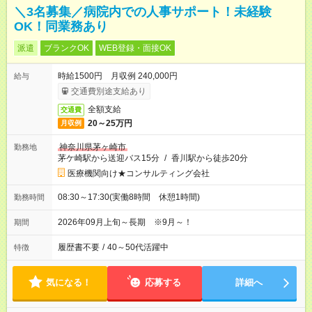
＼3名募集／病院内での人事サポート！未経験
OK！同業務あり
派遣
ブランクOK
WEB登録・面接OK
時給1500円 月収例 240,000円
給与
交通費別途支給あり
全額支給
交通費
20～25万円
月収例
神奈川県茅ヶ崎市
勤務地
茅ケ崎駅から送迎バス15分
/
香川駅から徒歩20分
医療機関向け★コンサルティング会社
08:30～17:30(実働8時間 休憩1時間)
勤務時間
2026年09月上旬～長期 ※9月～！
期間
履歴書不要
/
40～50代活躍中
特徴
気になる！
応募する
詳細へ