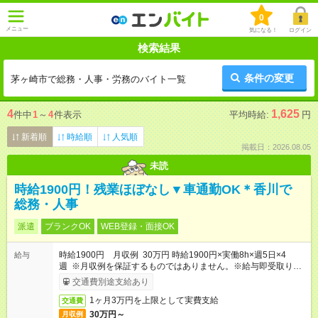
0
メニュー
気になる！
ログイン
検索結果
条件の変更
茅ヶ崎市で総務・人事・労務のバイト一覧
4
1,625
件中
1
～
4
件表示
平均時給:
円
新着順
時給順
人気順
掲載日：2026.08.05
未読
時給1900円！残業ほぼなし▼車通勤OK＊香川で
総務・人事
派遣
ブランクOK
WEB登録・面接OK
時給1900円 月収例 30万円 時給1900円×実働8h×週5日×4
給与
週 ※月収例を保証するものではありません。※給与即受取りサ
ービス利用可（利用条件有）
交通費別途支給あり
1ヶ月3万円を上限として実費支給
交通費
30万円～
月収例