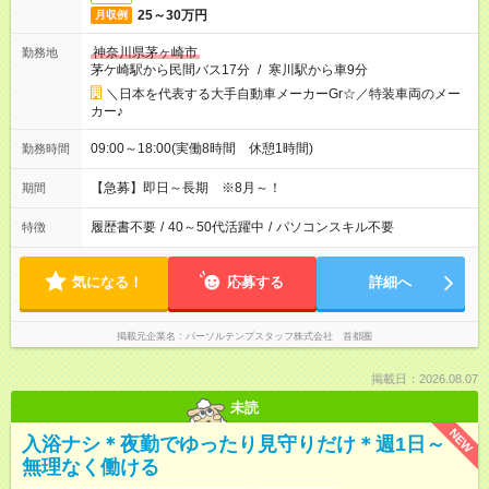
25～30万円
月収例
神奈川県茅ヶ崎市
勤務地
茅ケ崎駅から民間バス17分
/
寒川駅から車9分
＼日本を代表する大手自動車メーカーGr☆／特装車両のメー
カー♪
09:00～18:00(実働8時間 休憩1時間)
勤務時間
【急募】即日～長期 ※8月～！
期間
履歴書不要
/
40～50代活躍中
/
パソコンスキル不要
特徴
気になる！
応募する
詳細へ
掲載元企業名
パーソルテンプスタッフ株式会社 首都圏
掲載日：2026.08.07
未読
NEW
入浴ナシ＊夜勤でゆったり見守りだけ＊週1日～
無理なく働ける