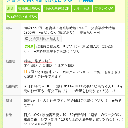
派遣
職種未経験OK
社会人未経験OK
大学生歓迎
ブランクOK
WEB登録・面接OK
時給1550円 有資格・有経験時給1700円 介護福祉士時給
給与
1800円 ■日払いOK（規定あり）※即日払い不可
交通費別途支給あり
交通費全額支給 ■ガソリン代も全額支給（規定あ
交通費
り） ■無料駐車場もご相談ください
神奈川県茅ヶ崎市
勤務地
茅ケ崎駅
/
香川駅
/
北茅ケ崎駅
＜選べる勤務地＞シニア向けマンション ※他にもさまざま
な施設をご紹介できます！
★1日5時間～OK！ （例）9:00～18:00のあいだ もちろん1日8時
勤務時間
間のお仕事もご紹介可能です！ご希望をお聞かせください！ ★
家庭の都合でお休みが必要な場合も遠慮なくご相談ください。
※週最低15時間以上の勤務が必要です
短期2ヵ月～のお仕事です。開始日はご相談ください！ ★急募
期間
です！
日払いOK
/
履歴書不要
/
40～50代活躍中
/
副業・WワークOK
/
特徴
服装自由
/
シフト勤務
/
10名以上の大量募集
/
電話対応なし
/
パ
ソコンスキル不要