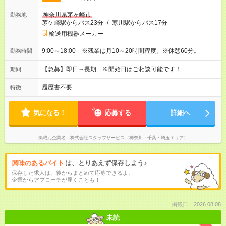
神奈川県茅ヶ崎市
勤務地
茅ケ崎駅からバス23分
/
寒川駅からバス17分
輸送用機器メーカー
9:00～18:00 ※残業は月10～20時間程度。※休憩60分。
勤務時間
【急募】即日～長期 ※開始日はご相談可能です！
期間
履歴書不要
特徴
気になる！
応募する
詳細へ
掲載元企業名
株式会社スタッフサービス（神奈川・千葉・埼玉エリア）
興味のあるバイト
は、とりあえず保存しよう♪
保存した求人は、後からまとめて応募できるよ。
企業からアプローチが届くことも！
掲載日：2026.08.08
未読