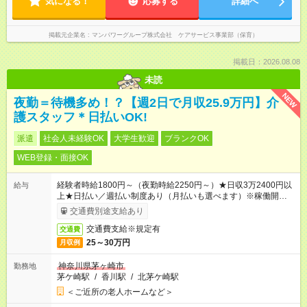
気になる！
応募する
詳細へ
掲載元企業名
マンパワーグループ株式会社 ケアサービス事業部（保育）
掲載日：2026.08.08
未読
NEW
夜勤＝待機多め！？【週2日で月収25.9万円】介
護スタッフ＊日払いOK!
派遣
社会人未経験OK
大学生歓迎
ブランクOK
WEB登録・面接OK
経験者時給1800円～（夜勤時給2250円～）★日収3万2400円以
給与
上★日払い／週払い制度あり（月払いも選べます）※稼働開始時
は手続き完了次第のお支払いとなります。
交通費別途支給あり
交通費支給※規定有
交通費
25～30万円
月収例
神奈川県茅ヶ崎市
勤務地
茅ケ崎駅
/
香川駅
/
北茅ケ崎駅
＜ご近所の老人ホームなど＞