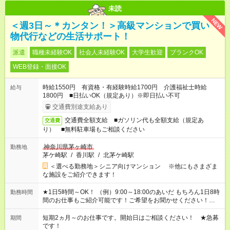
未読
NEW
＜週3日～＊カンタン！＞高級マンションで買い
物代行などの生活サポート！
派遣
職種未経験OK
社会人未経験OK
大学生歓迎
ブランクOK
WEB登録・面接OK
時給1550円 有資格・有経験時給1700円 介護福祉士時給
給与
1800円 ■日払いOK（規定あり）※即日払い不可
交通費別途支給あり
交通費全額支給 ■ガソリン代も全額支給（規定あ
交通費
り） ■無料駐車場もご相談ください
神奈川県茅ヶ崎市
勤務地
茅ケ崎駅
/
香川駅
/
北茅ケ崎駅
＜選べる勤務地＞シニア向けマンション ※他にもさまざま
な施設をご紹介できます！
★1日5時間～OK！ （例）9:00～18:00のあいだ もちろん1日8時
勤務時間
間のお仕事もご紹介可能です！ご希望をお聞かせください！★家
庭の都合でお休みが必要な場合も遠慮なくご相談ください。 ※
週最低15時間以上の勤務が必要です
短期2ヵ月～のお仕事です。開始日はご相談ください！ ★急募
期間
です！