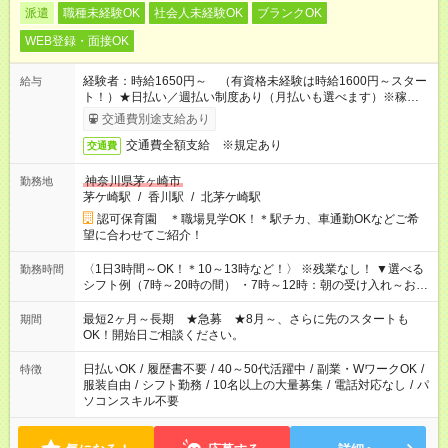
派遣
職種未経験OK
社会人未経験OK
ブランクOK
WEB登録・面接OK
経験者：時給1650円～ （有資格未経験は時給1600円～スター
給与
ト！）★日払い／週払い制度あり（月払いも選べます）※稼働開
始時は手続き完了次第のお支払いとなります★フルタイムできる
交通費別途支給あり
方は100円アップ！
交通費全額支給 ※規定あり
交通費
神奈川県茅ヶ崎市
勤務地
茅ケ崎駅
/
香川駅
/
北茅ケ崎駅
認可保育園 ＊職場見学OK！＊駅チカ、車通勤OKなどご希
望に合わせてご紹介！
〈1日3時間～OK！＊10～13時など！〉 ※残業なし！ ▼選べる
勤務時間
シフト例（7時～20時の間） ・7時～12時：朝の受け入れ～お昼
の準備 ・10時～13時：園児の見守り～お昼の補助 ・9時～16
時：帰りの会まで！子供の成長を見守る ・15時～20時：夜のお
最短2ヶ月～長期 ★急募 ★8月～、さらに先のスタートも
期間
迎えサポート
OK！開始日ご相談ください。
日払いOK
/
履歴書不要
/
40～50代活躍中
/
副業・WワークOK
/
特徴
服装自由
/
シフト勤務
/
10名以上の大量募集
/
電話対応なし
/
パ
ソコンスキル不要