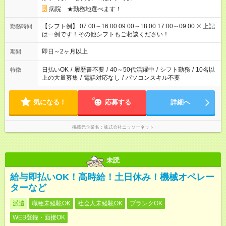
病院 ★勤務地選べます！
【シフト例】 07:00～16:00 09:00～18:00 17:00～09:00 ※ 上記
勤務時間
は一例です！その他シフトもご相談ください！
即日～2ヶ月以上
期間
日払いOK
/
履歴書不要
/
40～50代活躍中
/
シフト勤務
/
10名以
特徴
上の大量募集
/
電話対応なし
/
パソコンスキル不要
気になる！
応募する
詳細へ
掲載元企業名
株式会社ニッソーネット
未読
給与即払いOK！高時給！土日休み！機械オペレー
ターなど
派遣
職種未経験OK
社会人未経験OK
ブランクOK
WEB登録・面接OK