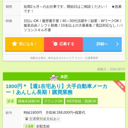
家庭の都合でお休みが必要な場合も遠慮なくご相談ください。
※週最低15時間以上の勤務が必要です
短期2ヵ月～のお仕事です。開始日はご相談ください！ ★急募
期間
です！
日払いOK
/
履歴書不要
/
40～50代活躍中
/
副業・WワークOK
/
特徴
服装自由
/
シフト勤務
/
10名以上の大量募集
/
電話対応なし
/
パ
ソコンスキル不要
気になる！
応募する
詳細へ
掲載元企業名
株式会社ネオキャリア ナイス！介護事業部
掲載日：2026.08.07
未読
NEW
1800円＊【週1在宅あり】大手自動車メーカ
ー！あんしん長期！購買業務
派遣
職種未経験OK
ブランクOK
WEB登録・面接OK
時給1800円 月収例 288,000円+残業代
給与
交通費別途支給あり
全額支給
交通費