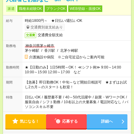
派遣
職種未経験OK
ブランクOK
WEB登録・面接OK
時給1800円～ ★日払い/週払いOK
給与
交通費別途支給あり
交通費全額支給
交通費
神奈川県茅ヶ崎市
勤務地
茅ケ崎駅
/
香川駅
/
北茅ケ崎駅
介護施設や病院 ※ご自宅近辺からご案内可能
★【日勤のみ】1日5時間～OK！ ≪シフト例≫ 9:00～14:00
勤務時間
10:00～15:00 12:00～17:00 など
【急募】即日勤務OK！中旬～など開始日相談可 ★まずはお試
期間
し2カ月～のスタートも歓迎！
日払いOK
/
履歴書不要
/
40～50代活躍中
/
副業・WワークOK
/
特徴
服装自由
/
シフト勤務
/
10名以上の大量募集
/
電話対応なし
/
パ
ソコンスキル不要
気になる！
応募する
詳細へ