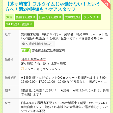
NEW
【茅ヶ崎市】フルタイムじゃ働けない！という
方へ＊週2や時短も＊ケアスタッフ
派遣
職種未経験OK
社会人未経験OK
大学生歓迎
ブランクOK
WEB登録・面接OK
無資格未経験：時給1600円～ 経験者：時給1800円～ ★日払
給与
い／週払い制度あり（月払いも選べます）※稼働開始時は手続き
完了次第のお支払いとなります。
交通費別途支給あり
交通費全額支給※規定有
交通費
神奈川県茅ヶ崎市
勤務地
茅ケ崎駅
/
香川駅
/
北茅ケ崎駅
＜シニア向けマンション＞
★1日6時間～の時短シフトOK ★スタート時間選べます！ 7:00～
勤務時間
16:00 9:00～17:00 11:00～19:00 など 残業なし！ ※Wワークの
場合、他のお仕事と合わせ週40時間超の就業はご案内できませ
ん ※法令に基づき、週20時間以上勤務は社会保険への加入対象
開始日はご相談ください！ ★急募 ★職場が気に入れば、長期
期間
となります ※労働者派遣法（日雇い派遣の原則禁止）により、
でも働けます！
短時間・短期間の就業はご案内が難しい場合があります
日払いOK
/
履歴書不要
/
40～50代活躍中
/
副業・WワークOK
/
特徴
服装自由
/
シフト勤務
/
10名以上の大量募集
/
電話対応なし
/
パ
ソコンスキル不要