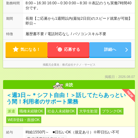
8:00～16:30 16:00～0:30 0:00～8:30 ※表記のうち実働7時間40
勤務時間
分です。
長期【ご応募から1週間以内(最短2日目)のスピード就業が可能】
期間
即日～
履歴書不要
/
電話対応なし
/
パソコンスキル不要
特徴
気になる！
応募する
詳細へ
掲載元企業名
株式会社テクノ・サービス
掲載日：2026.08.07
未読
NEW
＜週3日～＊シフト自由！＞話してたらあっとい
う間！利用者のサポート業務
派遣
職種未経験OK
社会人未経験OK
大学生歓迎
ブランクOK
WEB登録・面接OK
時給1550円～ ■日払いOK（規定あり）※即日払い不可
給与