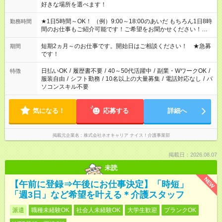
好きな場所を選べます！
★1日5時間～OK！ （例）9:00～18:00のあいだ もちろん1日8時
勤務時間
間のお仕事もご紹介可能です！ご希望をお聞かせください！★家
庭の都合でお休みが必要な場合も遠慮なくご相談ください。 ※
週最低15時間以上の勤務が必要です
短期2ヵ月～のお仕事です。開始日はご相談ください！ ★急募
期間
です！
日払いOK
/
履歴書不要
/
40～50代活躍中
/
副業・WワークOK
/
特徴
服装自由
/
シフト勤務
/
10名以上の大量募集
/
電話対応なし
/
パ
ソコンスキル不要
気になる！
応募する
詳細へ
掲載元企業名
株式会社ネオキャリア ナイス！介護事業部
掲載日：2026.08.07
未読
NEW
【午前に登録⇒午後にお仕事決定】「時短」
「週3日」など希望を叶える＊介護スタッフ
派遣
職種未経験OK
社会人未経験OK
大学生歓迎
ブランクOK