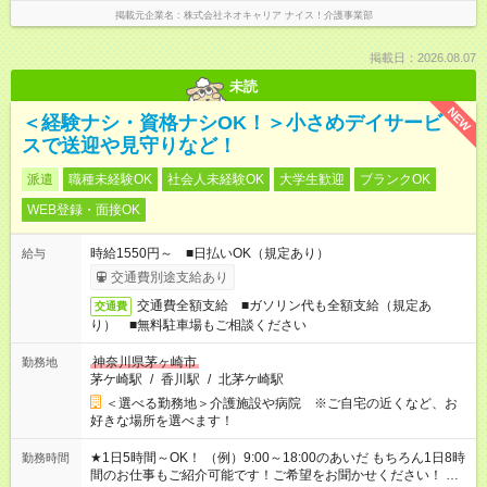
掲載元企業名
株式会社ネオキャリア ナイス！介護事業部
掲載日：2026.08.07
未読
NEW
＜経験ナシ・資格ナシOK！＞小さめデイサービ
スで送迎や見守りなど！
派遣
職種未経験OK
社会人未経験OK
大学生歓迎
ブランクOK
WEB登録・面接OK
時給1550円～ ■日払いOK（規定あり）
給与
交通費別途支給あり
交通費全額支給 ■ガソリン代も全額支給（規定あ
交通費
り） ■無料駐車場もご相談ください
神奈川県茅ヶ崎市
勤務地
茅ケ崎駅
/
香川駅
/
北茅ケ崎駅
＜選べる勤務地＞介護施設や病院 ※ご自宅の近くなど、お
好きな場所を選べます！
★1日5時間～OK！ （例）9:00～18:00のあいだ もちろん1日8時
勤務時間
間のお仕事もご紹介可能です！ご希望をお聞かせください！ ★