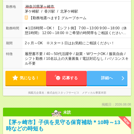
神奈川県茅ヶ崎市
勤務地
茅ケ崎駅
/
香川駅
/
北茅ケ崎駅
【勤務地選べます】グループホーム
★1日6時間～OK！ 【シフト例】 7:00～13:00 9:00～18:00（休
勤務時間
憩1時間） 12:00～18:00 ※ご希望の時間帯をご相談ください。
※日勤、夜勤のみ、変則的な勤務等も相談OK！
2ヶ月～OK ※スタート日はお気軽にご相談ください！
期間
履歴書不要
/
40～50代活躍中
/
副業・WワークOK
/
服装自由
/
特徴
シフト勤務
/
10名以上の大量募集
/
電話対応なし
/
パソコンスキ
ル不要
気になる！
応募する
詳細へ
掲載元企業名
株式会社スタッフサービス メディカル事業本部
掲載日：2026.08.08
未読
NEW
【茅ヶ崎市】子供を見守る保育補助＊10時～13
時などの時短も