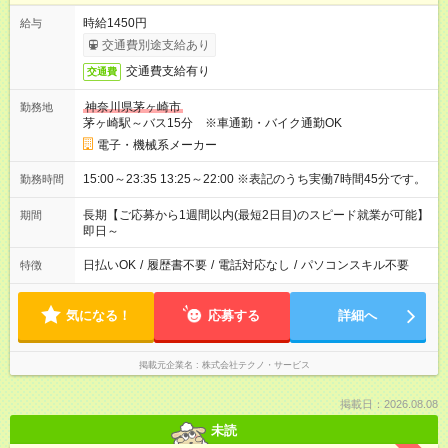
時給1450円
給与
交通費別途支給あり
交通費支給有り
交通費
神奈川県茅ヶ崎市
勤務地
茅ヶ崎駅～バス15分 ※車通勤・バイク通勤OK
電子・機械系メーカー
15:00～23:35 13:25～22:00 ※表記のうち実働7時間45分です。
勤務時間
長期【ご応募から1週間以内(最短2日目)のスピード就業が可能】
期間
即日～
日払いOK
/
履歴書不要
/
電話対応なし
/
パソコンスキル不要
特徴
気になる！
応募する
詳細へ
掲載元企業名
株式会社テクノ・サービス
掲載日：2026.08.08
未読