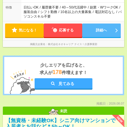
日払いOK
/
履歴書不要
/
40～50代活躍中
/
副業・WワークOK
/
特徴
服装自由
/
シフト勤務
/
10名以上の大量募集
/
電話対応なし
/
パ
ソコンスキル不要
気になる！
応募する
詳細へ
掲載元企業名
株式会社ネオキャリア ナイス！介護事業部
少しエリアを広げると、
178
求人が
件増えます！
見てみる
掲載日：2026.08.07
未読
NEW
【無資格・未経験OK】シニア向けマンションで
入居者とお話など＊5h～OK！