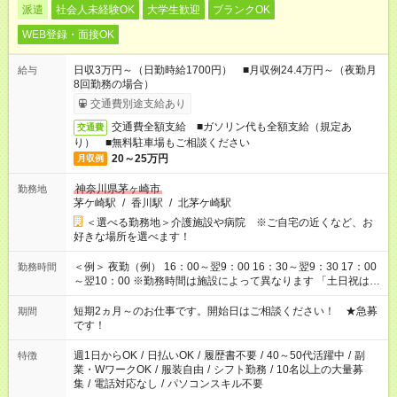
派遣
社会人未経験OK
大学生歓迎
ブランクOK
WEB登録・面接OK
日収3万円～（日勤時給1700円） ■月収例24.4万円～（夜勤月
給与
8回勤務の場合）
交通費別途支給あり
交通費全額支給 ■ガソリン代も全額支給（規定あ
交通費
り） ■無料駐車場もご相談ください
20～25万円
月収例
神奈川県茅ヶ崎市
勤務地
茅ケ崎駅
/
香川駅
/
北茅ケ崎駅
＜選べる勤務地＞介護施設や病院 ※ご自宅の近くなど、お
好きな場所を選べます！
＜例＞ 夜勤（例） 16：00～翌9：00 16：30～翌9：30 17：00
勤務時間
～翌10：00 ※勤務時間は施設によって異なります 「土日祝は休
みたい」 「しっかり稼ぎたい」 「もう少し遅い時間から始めた
い」など ご希望にあったお仕事をご案内いたします。 ※未経験
短期2ヵ月～のお仕事です。開始日はご相談ください！ ★急募
期間
の方の場合は1～2ヶ月間は日中での仕事を経験いただき、 お
です！
仕事に慣れてからの夜勤になります。 ★家庭の都合でお休みが
必要な場合も遠慮なくご相談ください。
週1日からOK
/
日払いOK
/
履歴書不要
/
40～50代活躍中
/
副
特徴
業・WワークOK
/
服装自由
/
シフト勤務
/
10名以上の大量募
集
/
電話対応なし
/
パソコンスキル不要