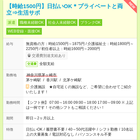
NEW
【時給1500円】日払いOK＊プライベートと両
立⇒生活サポ
派遣
職種未経験OK
社会人未経験OK
ブランクOK
WEB登録・面接OK
無資格の方：時給1500円～1875円 / 介護福祉士：時給1800円～
給与
2250円 / 初任者以上：時給1600円～2000円
交通費別途支給あり
全額支給
交通費
神奈川県茅ヶ崎市
勤務地
茅ケ崎駅
/
香川駅
/
北茅ケ崎駅
介護施設 ★自宅近くの施設など、ご希望に合わせてご紹介
いたします！
【シフト例】 07:00～16:00 09:00～18:00 17:00～09:00 ※ 上記
勤務時間
は一例です！その他シフトもご相談ください！
即日～2ヶ月以上
期間
日払いOK
/
履歴書不要
/
40～50代活躍中
/
シフト勤務
/
10名以
特徴
上の大量募集
/
電話対応なし
/
パソコンスキル不要