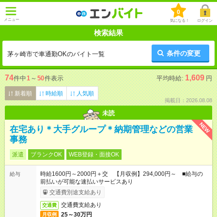
0
メニュー
気になる！
ログイン
検索結果
条件の変更
茅ヶ崎市で車通勤OKのバイト一覧
74
1,609
件中
1
～
50
件表示
平均時給:
円
新着順
時給順
人気順
掲載日：2026.08.08
未読
NEW
在宅あり＊大手グループ＊納期管理などの営業
事務
派遣
ブランクOK
WEB登録・面接OK
時給1600円～2000円＋交 【月収例】294,000円～ ■給与の
給与
前払いが可能な速払いサービスあり
交通費別途支給あり
交通費支給あり
交通費
25～30万円
月収例