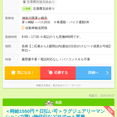
交通費別途支給あり
交通費支給有り
交通費
神奈川県茅ヶ崎市
勤務地
茅ヶ崎駅～バス20分 ※車通勤・バイク通勤OK
自動車輸送関係
8:00～17:00 ※表記のうち実働8時間です。
勤務時間
長期【ご応募から1週間以内(最短2日目)のスピード就業が可能】
期間
即日～
履歴書不要
/
電話対応なし
/
パソコンスキル不要
特徴
気になる！
応募する
詳細へ
掲載元企業名
株式会社テクノ・サービス
掲載日：2026.08.07
未読
NEW
＜時給1550円＊日払い可＞ラグジュアリーマン
ションで買い物代行などサポート業務