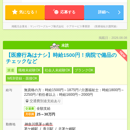
気になる！
応募する
詳細へ
掲載元企業名
マンパワーグループ株式会社 ケアサービス事業部 （医療福祉介護関連）
掲載日：2026.08.08
未読
NEW
【医療行為はナシ】時給1500円！病院で備品の
チェックなど
派遣
職種未経験OK
社会人未経験OK
ブランクOK
WEB登録・面接OK
無資格の方：時給1500円～1875円 / 介護福祉士：時給1800円～
給与
2250円 / 初任者以上：時給1600円～2000円
交通費別途支給あり
全額支給
交通費
25～30万円
月収例
神奈川県茅ヶ崎市
勤務地
茅ケ崎駅
/
香川駅
/
北茅ケ崎駅