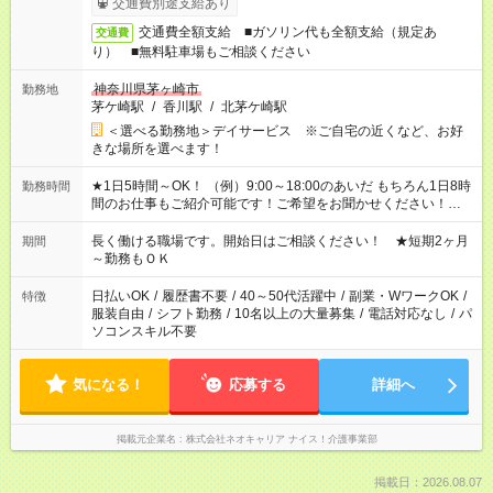
交通費別途支給あり
交通費全額支給 ■ガソリン代も全額支給（規定あ
交通費
り） ■無料駐車場もご相談ください
神奈川県茅ヶ崎市
勤務地
茅ケ崎駅
/
香川駅
/
北茅ケ崎駅
＜選べる勤務地＞デイサービス ※ご自宅の近くなど、お好
きな場所を選べます！
★1日5時間～OK！ （例）9:00～18:00のあいだ もちろん1日8時
勤務時間
間のお仕事もご紹介可能です！ご希望をお聞かせください！★家
庭の都合でお休みが必要な場合も遠慮なくご相談ください。 ※
週最低15時間以上の勤務が必要です
長く働ける職場です。開始日はご相談ください！ ★短期2ヶ月
期間
～勤務もＯＫ
日払いOK
/
履歴書不要
/
40～50代活躍中
/
副業・WワークOK
/
特徴
服装自由
/
シフト勤務
/
10名以上の大量募集
/
電話対応なし
/
パ
ソコンスキル不要
気になる！
応募する
詳細へ
掲載元企業名
株式会社ネオキャリア ナイス！介護事業部
掲載日：2026.08.07