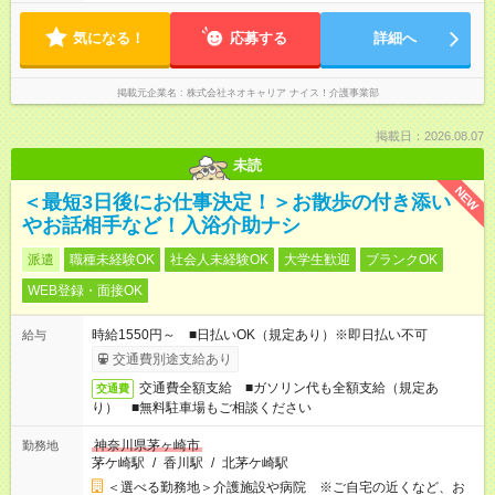
気になる！
応募する
詳細へ
掲載元企業名
株式会社ネオキャリア ナイス！介護事業部
掲載日：2026.08.07
未読
NEW
＜最短3日後にお仕事決定！＞お散歩の付き添い
やお話相手など！入浴介助ナシ
派遣
職種未経験OK
社会人未経験OK
大学生歓迎
ブランクOK
WEB登録・面接OK
時給1550円～ ■日払いOK（規定あり）※即日払い不可
給与
交通費別途支給あり
交通費全額支給 ■ガソリン代も全額支給（規定あ
交通費
り） ■無料駐車場もご相談ください
神奈川県茅ヶ崎市
勤務地
茅ケ崎駅
/
香川駅
/
北茅ケ崎駅
＜選べる勤務地＞介護施設や病院 ※ご自宅の近くなど、お