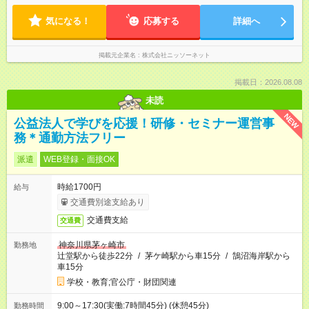
気になる！
応募する
詳細へ
掲載元企業名
株式会社ニッソーネット
掲載日：2026.08.08
未読
NEW
公益法人で学びを応援！研修・セミナー運営事
務＊通勤方法フリー
派遣
WEB登録・面接OK
時給1700円
給与
交通費別途支給あり
交通費支給
交通費
神奈川県茅ヶ崎市
勤務地
辻堂駅から徒歩22分
/
茅ケ崎駅から車15分
/
鵠沼海岸駅から
車15分
学校・教育;官公庁・財団関連
9:00～17:30(実働:7時間45分) (休憩45分)
勤務時間