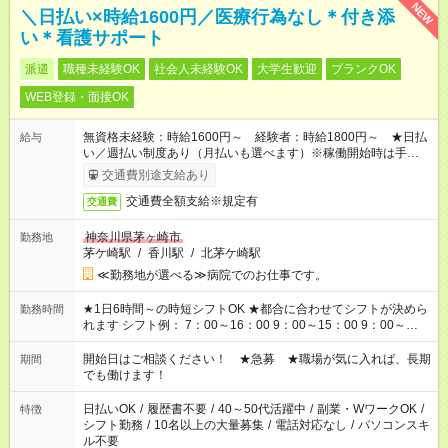
NEW
＼日払い×時給1600円／医療行為なし＊付き添
い＊看護サポート
派遣
職種未経験OK
社会人未経験OK
大学生歓迎
ブランクOK
WEB登録・面接OK
無資格未経験：時給1600円～ 経験者：時給1800円～ ★日払
給与
い／週払い制度あり（月払いも選べます）※稼働開始時は手続き
完了次第のお支払いとなります。
交通費別途支給あり
交通費全額支給※規定有
交通費
神奈川県茅ヶ崎市
勤務地
茅ケ崎駅
/
香川駅
/
北茅ケ崎駅
≪勤務地が選べる≫病院でのお仕事です。
★1日6時間～の時短シフトOK ★都合に合わせてシフトが決めら
勤務時間
れます シフト例： 7：00～16：00 9：00～15：00 9：00～
18：00 11：00～20：00 など ※Wワークの場合、他のお仕事と
合わせ週40時間超の就業はご案内できません ※法令に基づき、
開始日はご相談ください！ ★急募 ★職場が気に入れば、長期
期間
週20時間以上勤務は社会保険への加入対象となります ※労働者
でも働けます！
派遣法（日雇い派遣の原則禁止）により、短時間・短期間の就
業はご案内が難しい場合があります
日払いOK
/
履歴書不要
/
40～50代活躍中
/
副業・WワークOK
/
特徴
シフト勤務
/
10名以上の大量募集
/
電話対応なし
/
パソコンスキ
ル不要