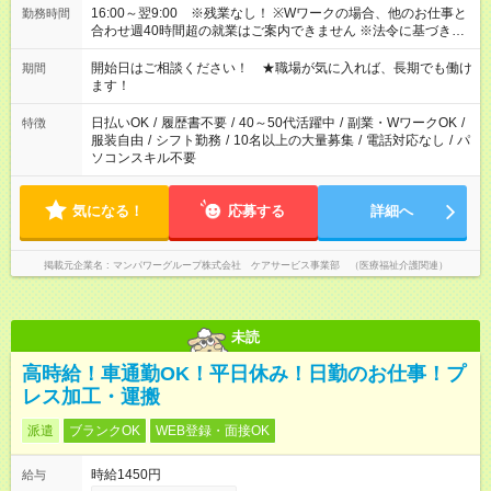
16:00～翌9:00 ※残業なし！ ※Wワークの場合、他のお仕事と
勤務時間
合わせ週40時間超の就業はご案内できません ※法令に基づき、
週20時間以上勤務は社会保険への加入対象となります ※労働者
派遣法（日雇い派遣の原則禁止）により、短時間・短期間の就
開始日はご相談ください！ ★職場が気に入れば、長期でも働け
期間
業はご案内が難しい場合があります
ます！
日払いOK
/
履歴書不要
/
40～50代活躍中
/
副業・WワークOK
/
特徴
服装自由
/
シフト勤務
/
10名以上の大量募集
/
電話対応なし
/
パ
ソコンスキル不要
気になる！
応募する
詳細へ
掲載元企業名
マンパワーグループ株式会社 ケアサービス事業部 （医療福祉介護関連）
未読
高時給！車通勤OK！平日休み！日勤のお仕事！プ
レス加工・運搬
派遣
ブランクOK
WEB登録・面接OK
時給1450円
給与