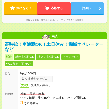
気になる！
応募する
詳細へ
掲載元企業名
株式会社ネオキャリア ナイス！介護事業部
未読
高時給！車通勤OK！土日休み！機械オペレーター
など
派遣
職種未経験OK
社会人未経験OK
ブランクOK
WEB登録・面接OK
時給1500円
給与
交通費別途支給あり
交通費支給有り
交通費
神奈川県茅ヶ崎市
勤務地
北茅ヶ崎駅～徒歩15分 ※車通勤・バイク通勤OK
その他製造