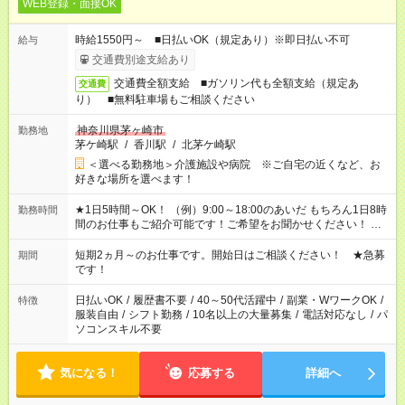
WEB登録・面接OK
時給1550円～ ■日払いOK（規定あり）※即日払い不可
給与
交通費別途支給あり
交通費全額支給 ■ガソリン代も全額支給（規定あ
交通費
り） ■無料駐車場もご相談ください
神奈川県茅ヶ崎市
勤務地
茅ケ崎駅
/
香川駅
/
北茅ケ崎駅
＜選べる勤務地＞介護施設や病院 ※ご自宅の近くなど、お
好きな場所を選べます！
★1日5時間～OK！ （例）9:00～18:00のあいだ もちろん1日8時
勤務時間
間のお仕事もご紹介可能です！ご希望をお聞かせください！ ※
週最低15時間以上の勤務が必要です
短期2ヵ月～のお仕事です。開始日はご相談ください！ ★急募
期間
です！
日払いOK
/
履歴書不要
/
40～50代活躍中
/
副業・WワークOK
/
特徴
服装自由
/
シフト勤務
/
10名以上の大量募集
/
電話対応なし
/
パ
ソコンスキル不要
気になる！
応募する
詳細へ