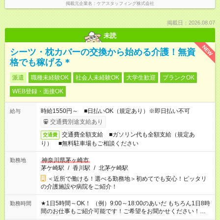
掲載元企業名
ケアスタッフィング株式会社
掲載日：2026.08.07
未読
NEW
シーツ・枕カバーの交換から始める介護！無資
格でも稼げる＊
派遣
職種未経験OK
社会人未経験OK
大学生歓迎
ブランクOK
WEB登録・面接OK
時給1550円～ ■日払いOK（規定あり）※即日払い不可
給与
交通費別途支給あり
交通費全額支給 ■ガソリン代も全額支給（規定あ
交通費
り） ■無料駐車場もご相談ください
神奈川県茅ヶ崎市
勤務地
茅ケ崎駅
/
香川駅
/
北茅ケ崎駅
＜近所で働ける！選べる勤務地＞初めてでも安心！ピッタリ
の介護施設や病院をご紹介！
★1日5時間～OK！ （例）9:00～18:00のあいだ もちろん1日8時
勤務時間
間のお仕事もご紹介可能です！ご希望をお聞かせください！★家
庭の都合でお休みが必要な場合も遠慮なくご相談ください。 ※