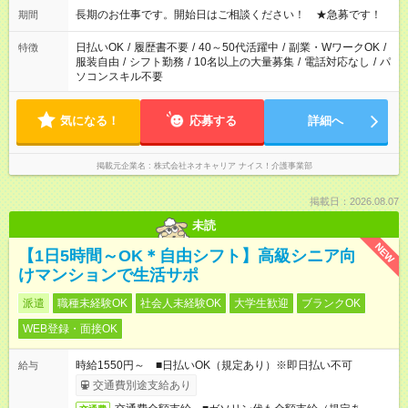
週最低15時間以上の勤務が必要です
長期のお仕事です。開始日はご相談ください！ ★急募です！
期間
日払いOK
/
履歴書不要
/
40～50代活躍中
/
副業・WワークOK
/
特徴
服装自由
/
シフト勤務
/
10名以上の大量募集
/
電話対応なし
/
パ
ソコンスキル不要
気になる！
応募する
詳細へ
掲載元企業名
株式会社ネオキャリア ナイス！介護事業部
掲載日：2026.08.07
未読
NEW
【1日5時間～OK＊自由シフト】高級シニア向
けマンションで生活サポ
派遣
職種未経験OK
社会人未経験OK
大学生歓迎
ブランクOK
WEB登録・面接OK
時給1550円～ ■日払いOK（規定あり）※即日払い不可
給与
交通費別途支給あり