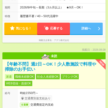
2026/9/中旬～長期（3カ月以上） ★9月～OK！
期間
履歴書不要
/
40～50代活躍中
特徴
気になる！
応募する
詳細へ
掲載元企業名
アデコ株式会社
掲載日：2026.08.08
未読
NEW
【年齢不問】週2日～OK！少人数施設で料理や
掃除のお手伝い
派遣
職種未経験OK
社会人未経験OK
ブランクOK
WEB登録・面接OK
時給1550円～
給与
交通費別途支給あり
交通費規定内支給
交通費