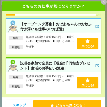
×
どちらのお仕事が気になりますか？
1
/10
応募ページへ
【オープニング募集】おばあちゃんのお散歩
付き添いも仕事の1つ[派遣]
無資格未経験：時給1500円～ ■週払
給与
気になる！
電話応募
いOK ■扶養内OK ■日収1万2000円
以上
平塚駅
気になる!
勤務地
メール
LINE
で送る
で送る
説明会参加で全員に【現金2千円相当プレゼ
ント】生活のお手伝い[派遣]
シェア
ツイート
ブックマーク
無資格未経験：時給1500円～ ■週払
給与
いOK ■扶養内OK ■日収1万2000円
以上
平塚駅
気になる!
勤務地
あなたの閲覧履歴からの
おすすめ
スキップ
どちらも気になる！