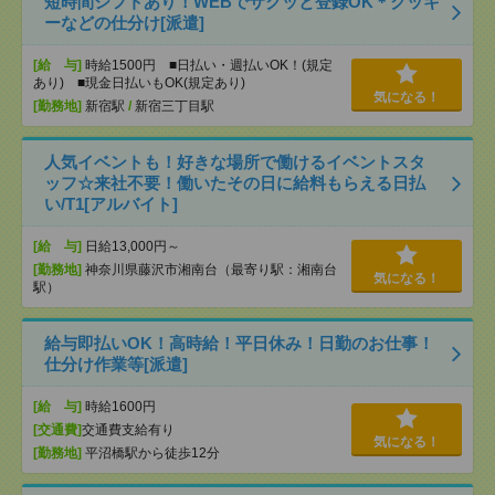
短時間シフトあり！WEBでサクッと登録OK＊クッキ
ーなどの仕分け[派遣]
[給 与]
時給1500円 ■日払い・週払いOK！(規定
あり) ■現金日払いもOK(規定あり)
気になる！
[勤務地]
新宿駅
/
新宿三丁目駅
人気イベントも！好きな場所で働けるイベントスタ
ッフ☆来社不要！働いたその日に給料もらえる日払
い/T1[アルバイト]
[給 与]
日給13,000円～
[勤務地]
神奈川県藤沢市湘南台（最寄り駅：湘南台
気になる！
駅）
給与即払いOK！高時給！平日休み！日勤のお仕事！
仕分け作業等[派遣]
[給 与]
時給1600円
[交通費]
交通費支給有り
気になる！
[勤務地]
平沼橋駅から徒歩12分