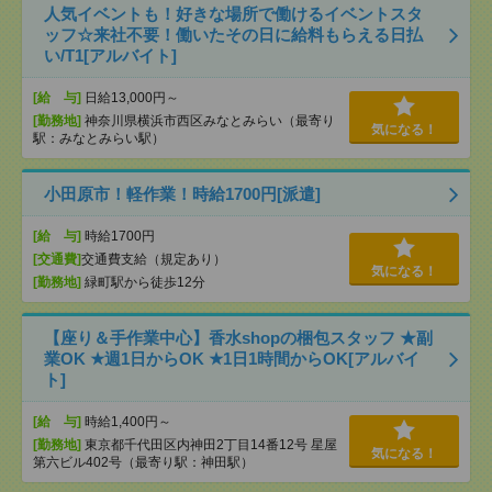
人気イベントも！好きな場所で働けるイベントスタ
ッフ☆来社不要！働いたその日に給料もらえる日払
い/T1[アルバイト]
[給 与]
日給13,000円～
[勤務地]
神奈川県横浜市西区みなとみらい（最寄り
気になる！
駅：みなとみらい駅）
小田原市！軽作業！時給1700円[派遣]
[給 与]
時給1700円
[交通費]
交通費支給（規定あり）
気になる！
[勤務地]
緑町駅から徒歩12分
【座り＆手作業中心】香水shopの梱包スタッフ ★副
業OK ★週1日からOK ★1日1時間からOK[アルバイ
ト]
[給 与]
時給1,400円～
[勤務地]
東京都千代田区内神田2丁目14番12号 星屋
気になる！
第六ビル402号（最寄り駅：神田駅）