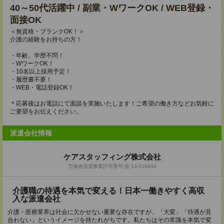
40～50代活躍中 / 副業・WワークOK / WEB登録・
面接OK
＜無資格・ブランクOK！＞
介護の経験をお持ちの方！
・年齢、学歴不問！
・WワークOK！
・10名以上採用予定！
・履歴書不要！
・WEB・電話登録OK！
＊応募後はお電話にて面談を実施いたします！ご希望の働き方などお気軽に
ご要望をお伝えください。
派遣会社情報
ケアスタッフィング株式会社
労働者派遣事業許可番号:派 13-316934
介護職の待遇を本気で変える！日本一働きやすく高収
入な派遣会社
介護・医療業界は社会に欠かせない重要な存在ですが、「大変」「待遇が見
合わない」というイメージを持たれがちです。私たちはその常識を本気で変