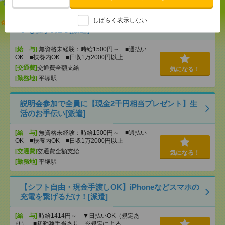
【オープニング募集】おばあちゃんのお散歩付き添
しばらく表示しない
いも仕事の1つ[派遣]
[給 与]
無資格未経験：時給1500円～ ■週払い
OK ■扶養内OK ■日収1万2000円以上
[交通費]
交通費全額支給
気になる！
[勤務地]
平塚駅
説明会参加で全員に【現金2千円相当プレゼント】生
活のお手伝い[派遣]
[給 与]
無資格未経験：時給1500円～ ■週払い
OK ■扶養内OK ■日収1万2000円以上
[交通費]
交通費全額支給
気になる！
[勤務地]
平塚駅
【シフト自由・現金手渡しOK】iPhoneなどスマホの
充電を繋げるだけ！[派遣]
[給 与]
時給1414円～ ▼日払いOK（規定あ
り） ■初勤務手当あり ※規定による