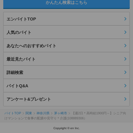
かんたん検索はこちら
エンバイトTOP
人気のバイト
あなたへのおすすめバイト
最近見たバイト
詳細検索
バイトQ&A
アンケート&プレゼント
バイトTOP
関東
神奈川県
茅ヶ崎市
【週2日＊高時給1900円～】シニア向
けマンションで食事の配膳や見守り＊介護(108889306）
Copyright © en Inc.