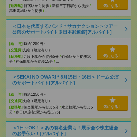
[勤務地]
新宿駅から徒歩
/
新宿三丁目駅から徒歩
/
気になる！
高田馬場駅から徒歩
/
…
＜日本を代表するバンド＊サカナクション＞ツアー
公演のサポートバイト＠日本武道館[アルバイト]
[給 与]
時給1250円～
[交通費]
支給（規定有り）
気になる！
[勤務地]
九段下駅から徒歩5分
/
竹橋駅から徒歩10
分
/
神保町駅から徒歩15分
/
…
＜SEKAI NO OWARI＊8月15日・16日＞ドーム公演
のサポートバイト[アルバイト]
[給 与]
時給1250円～
[交通費]
支給（規定有り）
気になる！
[勤務地]
後楽園駅から徒歩5分
/
水道橋駅から徒歩5
分
/
春日(東京都)駅から徒歩7分
＜1日～OK！＞あの有名企業も！展示会や株主総会
のお手伝い！[アルバイト]