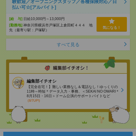
験歓迎／オープニングスタッフ／各種保険対応／日
払い可☆[アルバイト]
[給 与]
日給10,000円～13,000円
[勤務地]
神奈川県横浜市戸塚区上倉田町４４４ 地
気になる！
先（最寄り駅：戸塚駅）
すべて見る
編集部イチオシ
【完全在宅！】難しい業務なし＆電話なし！ゆっくりの
11時～時短＊データ入力・事務、＜SEKAI NO OWARI＊
8月15日・16日＞ドーム公演のサポートバイトなど
(8/7UP!)