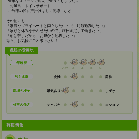
食事をスプーンで運んで食べてもらったり
・お風呂、トイレサポート
ご利用の際に声掛けをして誘導 など
その他にも...
「家庭やプライベートと両立したいので、時短勤務したい」
「家族と休みを合わせたいので、曜日固定して働きたい」
「朝は苦手だから、お昼から勤務したい」
等々、お気軽にご相談下さい！
職場の雰囲気
年齢層
20代
30
40
50
60
男女比率
女性
男性
職場の様子
活気あり
しずか
仕事の仕方
テキパキ
コツコツ
募集情報