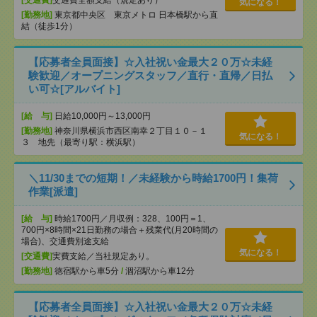
[交通費]
交通費全額支給（規定あり）
気になる！
[勤務地]
東京都中央区 東京メトロ 日本橋駅から直
結（徒歩1分）
【応募者全員面接】☆入社祝い金最大２０万☆未経
験歓迎／オープニングスタッフ／直行・直帰／日払
い可☆[アルバイト]
[給 与]
日給10,000円～13,000円
[勤務地]
神奈川県横浜市西区南幸２丁目１０－１
気になる！
３ 地先（最寄り駅：横浜駅）
＼11/30までの短期！／未経験から時給1700円！集荷
作業[派遣]
[給 与]
時給1700円／月収例：328、100円＝1、
700円×8時間×21日勤務の場合＋残業代(月20時間の
場合)、交通費別途支給
気になる！
[交通費]
実費支給／当社規定あり。
[勤務地]
徳宿駅から車5分
/
涸沼駅から車12分
【応募者全員面接】☆入社祝い金最大２０万☆未経