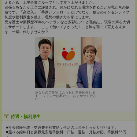
えるため、上場企業グループとして立ち上がりました。
頑張るあなたが正当に評価され、豊かになれる環境を作ることが私たちの使
命です。「高収入」「手厚いフォロー」だけでなく、独自のインセンティブ
制度や福利厚生を整え、理想の働き方を形にします。
元介護士や業界歴20年のベテランなど多彩なプロが集結し、現場の声を大切
にサポートします。「ここで働いてよかった！」と胸を張って言える未来
を、一緒に作りませんか？
あなたのご希望に合うお仕事を紹介しま
す！ フォローは私たちにおまかせくださ
い！
待遇・福利厚生
■社会保険完備・交通費全額支給：生活の土台をしっかり守ります。
■選べる給料日と業界最安級手数料：日払・週払・月払対応。手数料55円
～。