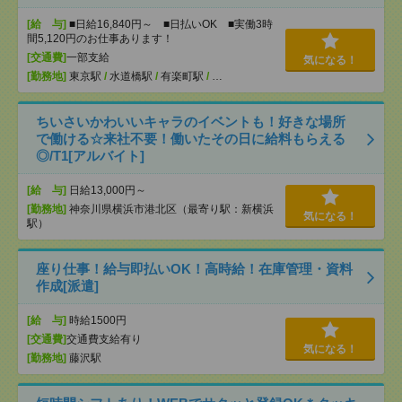
[給 与]
■日給16,840円～ ■日払いOK ■実働3時
間5,120円のお仕事あります！
[交通費]
一部支給
気になる！
[勤務地]
東京駅
/
水道橋駅
/
有楽町駅
/
…
ちいさいかわいいキャラのイベントも！好きな場所
で働ける☆来社不要！働いたその日に給料もらえる
◎/T1[アルバイト]
[給 与]
日給13,000円～
[勤務地]
神奈川県横浜市港北区（最寄り駅：新横浜
気になる！
駅）
座り仕事！給与即払いOK！高時給！在庫管理・資料
作成[派遣]
[給 与]
時給1500円
[交通費]
交通費支給有り
気になる！
[勤務地]
藤沢駅