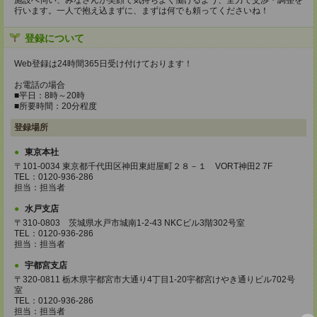
施設へ伺い、みなさんが笑顔で気持ちよく働けるよう、全力で交渉・調整を
行います。一人で抱え込まずに、まずは何でも頼ってくださいね！
登録について
Web登録は24時間365日受け付けております！
お電話の場合
■平日：8時～20時
■所要時間：20分程度
登録場所
東京本社
〒101-0034 東京都千代田区神田東紺屋町２８－１ VORT神田2 7F
TEL：0120-936-286
担当：担当者
水戸支店
〒310-0803 茨城県水戸市城南1-2-43 NKCビル3階302号室
TEL：0120-936-286
担当：担当者
宇都宮支店
〒320-0811 栃木県宇都宮市大通り4丁目1-20宇都宮けやき通りビル702号
室
TEL：0120-936-286
担当：担当者