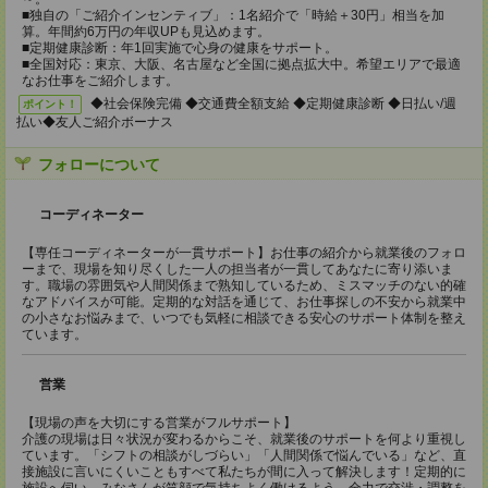
■独自の「ご紹介インセンティブ」：1名紹介で「時給＋30円」相当を加
算。年間約6万円の年収UPも見込めます。
■定期健康診断：年1回実施で心身の健康をサポート。
■全国対応：東京、大阪、名古屋など全国に拠点拡大中。希望エリアで最適
なお仕事をご紹介します。
◆社会保険完備 ◆交通費全額支給 ◆定期健康診断 ◆日払い/週
ポイント！
払い◆友人ご紹介ボーナス
フォローについて
コーディネーター
【専任コーディネーターが一貫サポート】お仕事の紹介から就業後のフォロ
ーまで、現場を知り尽くした一人の担当者が一貫してあなたに寄り添いま
す。職場の雰囲気や人間関係まで熟知しているため、ミスマッチのない的確
なアドバイスが可能。定期的な対話を通じて、お仕事探しの不安から就業中
の小さなお悩みまで、いつでも気軽に相談できる安心のサポート体制を整え
ています。
営業
【現場の声を大切にする営業がフルサポート】
介護の現場は日々状況が変わるからこそ、就業後のサポートを何より重視し
ています。「シフトの相談がしづらい」「人間関係で悩んでいる」など、直
接施設に言いにくいこともすべて私たちが間に入って解決します！定期的に