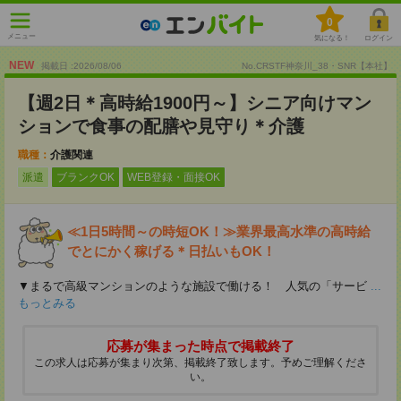
0
メニュー
気になる！
ログイン
NEW
掲載日 :2026
/
08
/
06
No.CRSTF神奈川_38・SNR【本社】
【週2日＊高時給1900円～】シニア向けマン
ションで食事の配膳や見守り＊介護
職種：
介護関連
派遣
ブランクOK
WEB登録・面接OK
≪1日5時間～の時短OK！≫業界最高水準の高時給
でとにかく稼げる＊日払いもOK！
▼まるで高級マンションのような施設で働ける！ 人気の「サービ
...
もっとみる
応募が集まった時点で掲載終了
この求人は応募が集まり次第、掲載終了致します。予めご理解くださ
い。