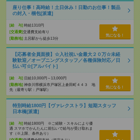
座り仕事！高時給！土日休み！日勤のお仕事！製品
の封入・梱包[派遣]
[給 与]
時給1310円
[交通費]
交通費支給有り
気になる！
[勤務地]
土呂駅から徒歩13分
【応募者全員面接】☆入社祝い金最大２０万☆未経
験歓迎／オープニングスタッフ／各種保険対応／日
払い可☆[アルバイト]
[給 与]
日給10,000円～13,000円
[勤務地]
神奈川県横浜市戸塚区上倉田町４４３ 地
気になる！
先（最寄り駅：戸塚駅）
特別時給1800円【ヴァレクストラ】短期スタッフ
日本橋[派遣]
[給 与]
時給1800円 ※ご経験・スキルにより優
遇 スマホでかんたんに前払いで給与が受け取れま
す（※上限、条件あり）