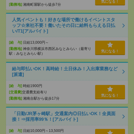
気になる！
[勤務地]
湘南町屋駅から徒歩7分
人気イベントも！好きな場所で働けるイベントスタ
ッフ☆来社不要！働いたその日に給料もらえる日払
い/T1[アルバイト]
[給 与]
日給13,000円～
[勤務地]
神奈川県横浜市西区みなとみらい（最寄り
気になる！
駅：みなとみらい駅）
給与即払いOK！高時給！土日休み！入出庫業務など
[派遣]
[給 与]
時給1900円
[交通費]
交通費支給有り
気になる！
[勤務地]
湘南台駅から徒歩17分
「日勤/JR茅ヶ崎駅」交通案内◎日払いOK！全員面
接！⇒採用率99％！[アルバイト]
[給 与]
日給10,000円～13,500円