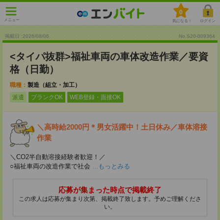
0
メニュー
気になる！
ログイン
掲載日 :2026
/
08
/
06
No.S20-009364
<タイパ抜群>福祉車両の車体改造作業／要資
格（日勤）
職種：
製造（組立・加工）
派遣
ブランクOK
WEB登録・面接OK
＼高時給2000円＊男女活躍中！土日休み／車体溶接
作業
＼CO2半自動溶接経験者歓迎！／
○福祉車両の改造作業で社会
...もっとみる
応募が集まった時点で掲載終了
この求人は応募が集まり次第、掲載終了致します。予めご理解くださ
い。