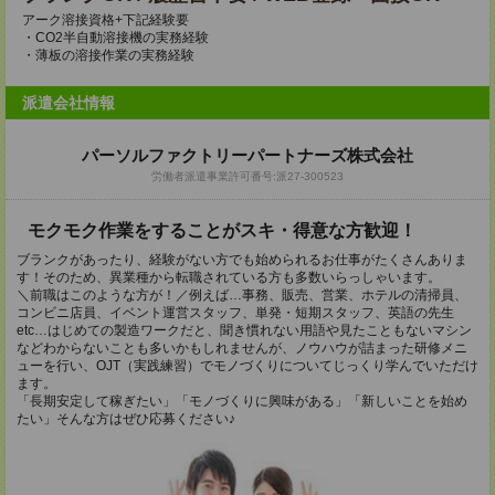
アーク溶接資格+下記経験要
・CO2半自動溶接機の実務経験
・薄板の溶接作業の実務経験
派遣会社情報
パーソルファクトリーパートナーズ株式会社
労働者派遣事業許可番号:派27-300523
モクモク作業をすることがスキ・得意な方歓迎！
ブランクがあったり、経験がない方でも始められるお仕事がたくさんありま
す！そのため、異業種から転職されている方も多数いらっしゃいます。
＼前職はこのような方が！／例えば…事務、販売、営業、ホテルの清掃員、
コンビニ店員、イベント運営スタッフ、単発・短期スタッフ、英語の先生
etc…はじめての製造ワークだと、聞き慣れない用語や見たこともないマシン
などわからないことも多いかもしれませんが、ノウハウが詰まった研修メニ
ューを行い、OJT（実践練習）でモノづくりについてじっくり学んでいただけ
ます。
「長期安定して稼ぎたい」「モノづくりに興味がある」「新しいことを始め
たい」そんな方はぜひ応募ください♪