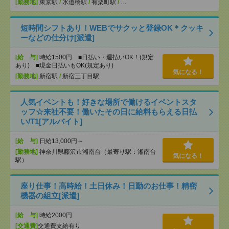
[勤務地]
東京駅
/
水道橋駅
/
有楽町駅
/
…
短時間シフトあり！WEBでサクッと登録OK＊クッキ
ーなどの仕分け[派遣]
[給 与]
時給1500円 ■日払い・週払いOK！(規定
あり) ■現金日払いもOK(規定あり)
気になる！
[勤務地]
新宿駅
/
新宿三丁目駅
人気イベントも！好きな場所で働けるイベントスタ
ッフ☆来社不要！働いたその日に給料もらえる日払
い/T1[アルバイト]
[給 与]
日給13,000円～
[勤務地]
神奈川県藤沢市湘南台（最寄り駅：湘南台
気になる！
駅）
座り仕事！高時給！土日休み！日勤のお仕事！精密
機器の組立[派遣]
[給 与]
時給2000円
[交通費]
交通費支給有り