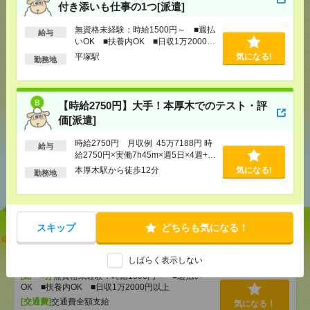
付き添いも仕事の1つ[派遣]
応募ページへ
無資格未経験：時給1500円～ ■週払
給与
いOK ■扶養内OK ■日収1万2000円
以上
平塚駅
気になる!
気になる！
勤務地
【時給2750円】大手！本厚木でのテスト・評
シェア
ツイート
ブックマーク
価[派遣]
時給2750円 月収例 45万7188円 時
給与
給2750円×実働7h45m×週5日×4週+残
あなたの閲覧履歴からの
業10h ※月収例を保証するものでは
本厚木駅から徒歩12分
気になる!
勤務地
おすすめ
ありません。※給与即受取りサービス
利用可（利用条件有）
スキップ
どちらも気になる！
【オープニング募集】おばあちゃんのお散歩付き添
いも仕事の1つ[派遣]
しばらく表示しない
[給 与]
無資格未経験：時給1500円～ ■週払い
OK ■扶養内OK ■日収1万2000円以上
[交通費]
交通費全額支給
気になる！