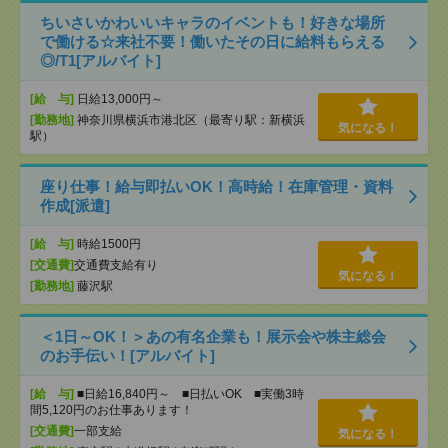
ちいさいかわいいキャラのイベントも！好きな場所
で働ける☆来社不要！働いたその日に給料もらえる
◎/T1[アルバイト]
[給 与]
日給13,000円～
[勤務地]
神奈川県横浜市港北区（最寄り駅：新横浜
気になる！
駅）
座り仕事！給与即払いOK！高時給！在庫管理・資料
作成[派遣]
[給 与]
時給1500円
[交通費]
交通費支給有り
気になる！
[勤務地]
藤沢駅
＜1日～OK！＞あの有名企業も！展示会や株主総会
のお手伝い！[アルバイト]
[給 与]
■日給16,840円～ ■日払いOK ■実働3時
間5,120円のお仕事あります！
[交通費]
一部支給
気になる！