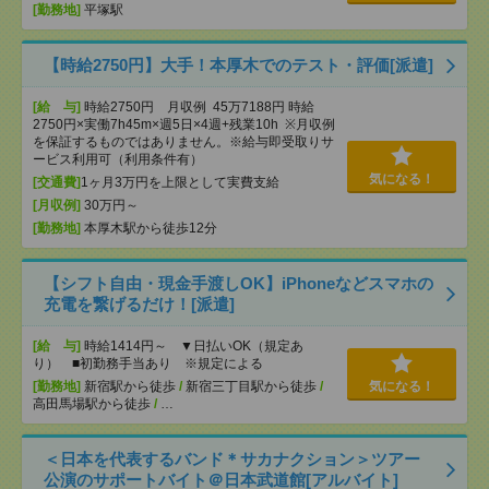
[勤務地]
平塚駅
【時給2750円】大手！本厚木でのテスト・評価[派遣]
[給 与]
時給2750円 月収例 45万7188円 時給
2750円×実働7h45m×週5日×4週+残業10h ※月収例
を保証するものではありません。※給与即受取りサ
ービス利用可（利用条件有）
気になる！
[交通費]
1ヶ月3万円を上限として実費支給
[月収例]
30万円～
[勤務地]
本厚木駅から徒歩12分
【シフト自由・現金手渡しOK】iPhoneなどスマホの
充電を繋げるだけ！[派遣]
[給 与]
時給1414円～ ▼日払いOK（規定あ
り） ■初勤務手当あり ※規定による
[勤務地]
新宿駅から徒歩
/
新宿三丁目駅から徒歩
/
気になる！
高田馬場駅から徒歩
/
…
＜日本を代表するバンド＊サカナクション＞ツアー
公演のサポートバイト＠日本武道館[アルバイト]