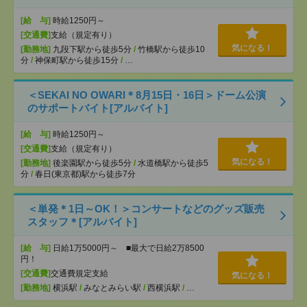
[給 与]
時給1250円～
[交通費]
支給（規定有り）
気になる！
[勤務地]
九段下駅から徒歩5分
/
竹橋駅から徒歩10
分
/
神保町駅から徒歩15分
/
…
＜SEKAI NO OWARI＊8月15日・16日＞ドーム公演
のサポートバイト[アルバイト]
[給 与]
時給1250円～
[交通費]
支給（規定有り）
気になる！
[勤務地]
後楽園駅から徒歩5分
/
水道橋駅から徒歩5
分
/
春日(東京都)駅から徒歩7分
＜単発＊1日～OK！＞コンサートなどのグッズ販売
スタッフ＊[アルバイト]
[給 与]
日給1万5000円～ ■最大で日給2万8500
円！
[交通費]
交通費規定支給
気になる！
[勤務地]
横浜駅
/
みなとみらい駅
/
西横浜駅
/
…