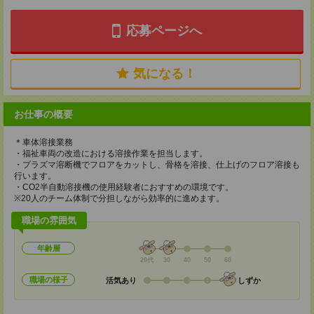
応募ページへ
気になる！
お仕事の概要
＊車体溶接業務
・福祉車両の改造における溶接作業を担当します。
・プラズマ溶断機でフロアをカットし、骨格を溶接、仕上げのフロア溶接も
行います。
・CO2半自動溶接機の使用経験者におすすめの環境です。
※20人のチーム体制で分担しながら効率的に進めます。
職場の雰囲気
年齢層
20代
30
40
50
60
職場の様子
活気あり
しずか