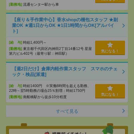
[勤務地]
流通センター駅から車
【座り＆手作業中心】香水shopの梱包スタッフ ★副
業OK ★週1日からOK ★1日1時間からOK[アルバイ
ト]
[給 与]
時給1,400円～
[勤務地]
東京都千代田区内神田2丁目14番12号 星屋
気になる！
第六ビル402号（最寄り駅：神田駅）
【週2日だけ】倉庫内軽作業スタッフ スマホのチェ
ック・検品[派遣]
[給 与]
時給1400円 ※実働8時間を超える勤務、
22時～翌5時勤務の場合25％割増：時給1750円
気になる！
[勤務地]
南船橋駅から徒歩10分程度
すべて見る