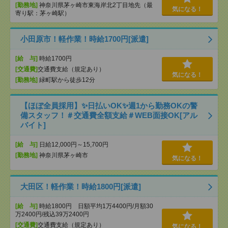
[勤務地]
神奈川県茅ヶ崎市東海岸北2丁目地先（最
気になる！
寄り駅：茅ヶ崎駅）
小田原市！軽作業！時給1700円[派遣]
[給 与]
時給1700円
[交通費]
交通費支給（規定あり）
気になる！
[勤務地]
緑町駅から徒歩12分
【ほぼ全員採用】✨日払いOK✨週1から勤務OKの警
備スタッフ！＃交通費全額支給＃WEB面接OK[アル
バイト]
[給 与]
日給12,000円～15,700円
[勤務地]
神奈川県茅ヶ崎市
気になる！
大田区！軽作業！時給1800円[派遣]
[給 与]
時給1800円 日額平均1万4400円/月額30
万2400円/残込39万2400円
[交通費]
交通費支給（規定あり）
気になる！