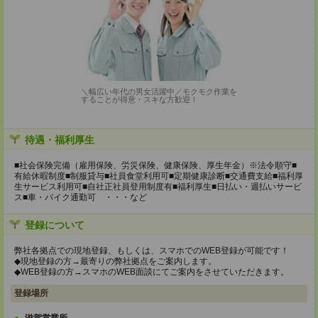
＼幅広い年代の男女活躍中／モクモク作業を
することが得意・スキな方歓迎！
待遇・福利厚生
■社会保険完備（雇用保険、労災保険、健康保険、厚生年金）※法令順守■
有給休暇制度■制服貸与■社員食堂利用可■定期健康診断■交通費支給■福利厚
生サービス利用可■自社正社員登用制度有■福利厚生■日払い・週払いサービ
ス■車・バイク通勤可 ・・・など
登録について
弊社各拠点での現地登録、もしくは、スマホでのWEB登録が可能です！
◆現地登録の方→最寄りの弊社拠点をご案内します。
◆WEB登録の方→スマホのWEB面談にてご案内をさせていただきます。
登録場所