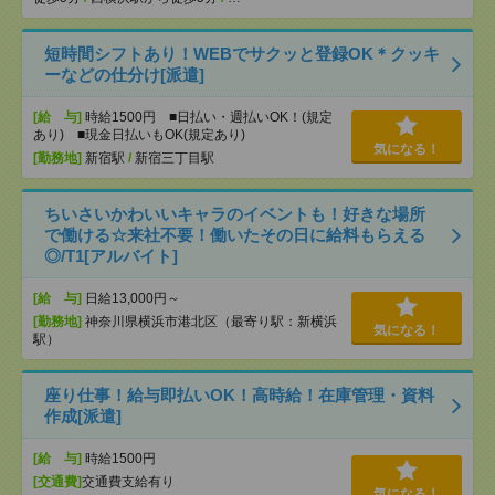
短時間シフトあり！WEBでサクッと登録OK＊クッキ
ーなどの仕分け[派遣]
[給 与]
時給1500円 ■日払い・週払いOK！(規定
あり) ■現金日払いもOK(規定あり)
気になる！
[勤務地]
新宿駅
/
新宿三丁目駅
ちいさいかわいいキャラのイベントも！好きな場所
で働ける☆来社不要！働いたその日に給料もらえる
◎/T1[アルバイト]
[給 与]
日給13,000円～
[勤務地]
神奈川県横浜市港北区（最寄り駅：新横浜
気になる！
駅）
座り仕事！給与即払いOK！高時給！在庫管理・資料
作成[派遣]
[給 与]
時給1500円
[交通費]
交通費支給有り
気になる！