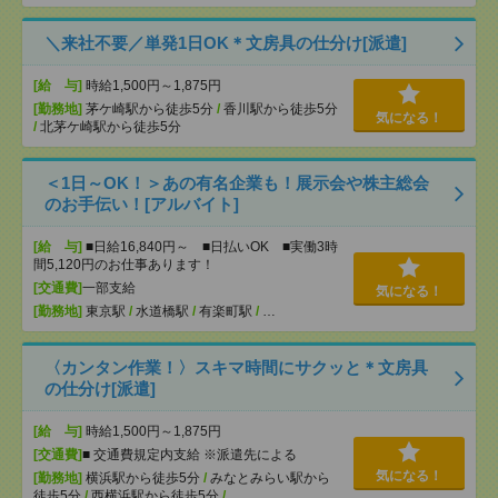
＼来社不要／単発1日OK＊文房具の仕分け[派遣]
[給 与]
時給1,500円～1,875円
[勤務地]
茅ケ崎駅から徒歩5分
/
香川駅から徒歩5分
気になる！
/
北茅ケ崎駅から徒歩5分
＜1日～OK！＞あの有名企業も！展示会や株主総会
のお手伝い！[アルバイト]
[給 与]
■日給16,840円～ ■日払いOK ■実働3時
間5,120円のお仕事あります！
[交通費]
一部支給
気になる！
[勤務地]
東京駅
/
水道橋駅
/
有楽町駅
/
…
〈カンタン作業！〉スキマ時間にサクッと＊文房具
の仕分け[派遣]
[給 与]
時給1,500円～1,875円
[交通費]
■ 交通費規定内支給 ※派遣先による
気になる！
[勤務地]
横浜駅から徒歩5分
/
みなとみらい駅から
徒歩5分
/
西横浜駅から徒歩5分
/
…