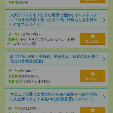
[勤務地]
藤沢駅
人気イベントも！好きな場所で働けるイベントスタ
ッフ☆来社不要！働いたその日に給料もらえる日払
い/T1[アルバイト]
[給 与]
日給13,000円～
[勤務地]
神奈川県横浜市西区みなとみらい（最寄り
気になる！
駅：みなとみらい駅）
給与即払いOK！高時給！平日休み！日勤のお仕事！
仕分け作業等[派遣]
[給 与]
時給1600円
[交通費]
交通費支給有り
気になる！
[勤務地]
平沼橋駅から徒歩12分
マニュアル通りに簡単WORK◆未経験から好きな時
にお仕事できる！単発OK◎試験監督[アルバイト]
[給 与]
時給1,300円～