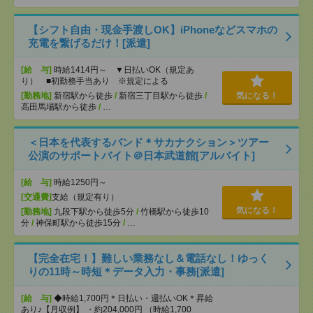
【シフト自由・現金手渡しOK】iPhoneなどスマホの
充電を繋げるだけ！[派遣]
[給 与]
時給1414円～ ▼日払いOK（規定あ
り） ■初勤務手当あり ※規定による
[勤務地]
新宿駅から徒歩
/
新宿三丁目駅から徒歩
/
気になる！
高田馬場駅から徒歩
/
…
＜日本を代表するバンド＊サカナクション＞ツアー
公演のサポートバイト＠日本武道館[アルバイト]
[給 与]
時給1250円～
[交通費]
支給（規定有り）
気になる！
[勤務地]
九段下駅から徒歩5分
/
竹橋駅から徒歩10
分
/
神保町駅から徒歩15分
/
…
【完全在宅！】難しい業務なし＆電話なし！ゆっく
りの11時～時短＊データ入力・事務[派遣]
[給 与]
◆時給1,700円＊日払い・週払いOK＊昇給
あり♪【月収例】 ・約204,000円 （時給1,700