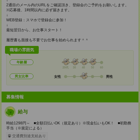
↓
2通目のメール内のURLをご確認頂き、登録会のご予約をお願いします。
※応募後、1時間以内に必ず届きます。
↓
WEB登録：スマホで登録会に参加！
↓
最短翌日から、お仕事スタート！
履歴書も面接も不要でお仕事を始められます＾＾
職場の雰囲気
年齢層
20代
30
40
50
60
男女比率
女性
男性
募集情報
給与
時給1298円～ ■全額日払いOK（規定あり）※現金払いもOK！ ■初勤務
手当（※規定による）
交通費別途支給あり