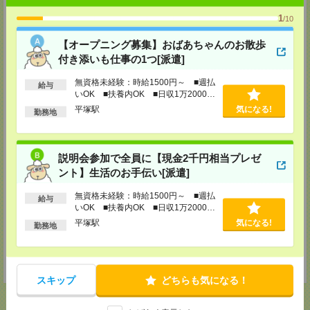
346-0003 埼玉県久喜市中央１丁目1-20 クッキープラザ5F
1
/10
TEL：0480-29-1764
担当：採用担当
【オープニング募集】おばあちゃんのお散歩
春日部リクルートセンター
付き添いも仕事の1つ[派遣]
埼玉県春日部市粕壁東1丁目2―19 玄養ビル4Ｆ
TEL：048-731-8032
無資格未経験：時給1500円～ ■週払
給与
担当：採用担当
いOK ■扶養内OK ■日収1万2000円
以上
柏支店
平塚駅
気になる!
勤務地
〒277-0852 千葉県柏市旭町1-1-17 ＳＮビル4階
TEL：04-7143-0099
担当：採用担当
説明会参加で全員に【現金2千円相当プレゼ
船橋支店
ント】生活のお手伝い[派遣]
〒273-0005 千葉県船橋市本町5-3-3 大野ビル5Ｆ
TEL：047-455-3125
無資格未経験：時給1500円～ ■週払
担当：採用担当
給与
いOK ■扶養内OK ■日収1万2000円
つくば支店
以上
平塚駅
気になる!
勤務地
〒305-0817 茨城県つくば市研究学園5丁目12番地10 研究学園スクウェアビ
ル801
TEL：029-861-0302
担当：採用担当
スキップ
どちらも気になる！