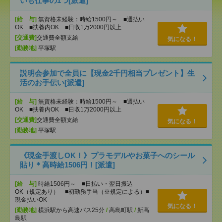
いも仕事の1つ[派遣]
[給 与]
無資格未経験：時給1500円～ ■週払い
OK ■扶養内OK ■日収1万2000円以上
[交通費]
交通費全額支給
気になる！
[勤務地]
平塚駅
説明会参加で全員に【現金2千円相当プレゼント】生
活のお手伝い[派遣]
[給 与]
無資格未経験：時給1500円～ ■週払い
OK ■扶養内OK ■日収1万2000円以上
[交通費]
交通費全額支給
気になる！
[勤務地]
平塚駅
《現金手渡しOK！》プラモデルやお菓子へのシール
貼り＊高時給1506円！[派遣]
[給 与]
時給1506円～ ■日払い・翌日振込
OK（規定あり） ■初勤務手当（※規定による）■
現金払いOK
気になる！
[勤務地]
横浜駅から高速バス25分
/
高島町駅
/
新高
島駅