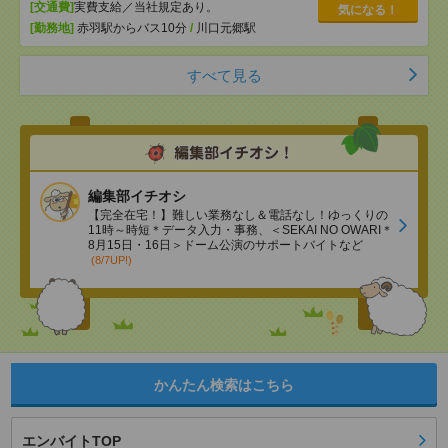
[交通費]
実費支給／当社規定あり。
気になる！
[勤務地]
赤羽駅からバス10分
/
川口元郷駅
すべて見る
編集部イチオシ
【完全在宅！】難しい業務なし＆電話なし！ゆっくりの
11時～時短＊データ入力・事務、＜SEKAI NO OWARI＊
8月15日・16日＞ドーム公演のサポートバイトなど
(8/7UP!)
かんたん検索はこちら
エンバイトTOP