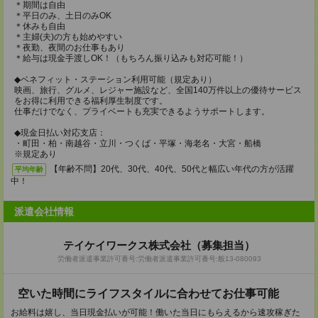
＊期間は自由
＊平日のみ、土日のみOK
＊休みも自由
＊主婦(夫)の方も始めやすい
＊夜勤、夜間のお仕事もあり
＊給与は現金手渡しOK！（もちろん振り込みも対応可能！）
◆ベネフィット・ステーション利用可能（規定あり）
映画、旅行、グルメ、レジャー施設など、全国140万件以上の優待サービス
をお得に利用できる福利厚生制度です。
仕事だけでなく、プライベートも充実できるようサポートします。
◆現金日払い対応支店：
・町田・柏・南越谷・立川・つくば・平塚・海老名・大宮・船橋
※規定あり
【年齢不問】20代、30代、40代、50代と幅広い年代の方が活躍
平均年齢
中！
派遣会社情報
テイケイワークス株式会社（募集担当）
労働者派遣事業許可番号:労働者派遣事業許可番号:般13-080093
空いた時間にライフスタイルに合わせてお仕事可能
お給料は嬉し、当日現金払いが可能！働いた当日にもらえるから速攻稼ぎた