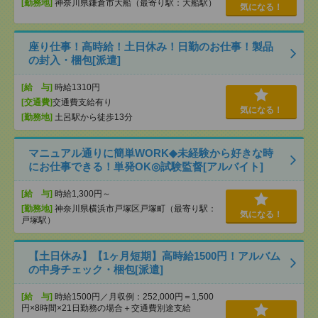
[勤務地]
神奈川県鎌倉市大船（最寄り駅：大船駅）
気になる！
座り仕事！高時給！土日休み！日勤のお仕事！製品
の封入・梱包[派遣]
[給 与]
時給1310円
[交通費]
交通費支給有り
気になる！
[勤務地]
土呂駅から徒歩13分
マニュアル通りに簡単WORK◆未経験から好きな時
にお仕事できる！単発OK◎試験監督[アルバイト]
[給 与]
時給1,300円～
[勤務地]
神奈川県横浜市戸塚区戸塚町（最寄り駅：
気になる！
戸塚駅）
【土日休み】【1ヶ月短期】高時給1500円！アルバム
の中身チェック・梱包[派遣]
[給 与]
時給1500円／月収例：252,000円＝1,500
円×8時間×21日勤務の場合＋交通費別途支給