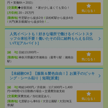
円 × 実働6h × 20日）
[交通費]
◆全額支給 ＊家が少し遠くても安心！
気になる！
[月収例]
20～25万円
[勤務地]
竹芝駅から徒歩2分
/
浜松町駅から徒歩4分
/
大門(東京都)駅から徒歩5分
/
…
人気イベントも！好きな場所で働けるイベントスタ
ッフ☆来社不要！働いたその日に給料もらえる日払
い/T1[アルバイト]
[給 与]
日給13,000円～
[勤務地]
神奈川県藤沢市湘南台（最寄り駅：湘南台
気になる！
駅）
【未経験OK】【服装＆髪色自由！】お菓子のピッキ
ング・シール貼り｜短期[派遣]
[給 与]
時給1400円／月収例：117,600円＝1,400
円×4時間×21日勤務の場合＋交通費別途支給
[交通費]
実費支給／当社規定あり。
気になる！
[勤務地]
七里駅から車6分
/
大宮公園駅
/
大宮(埼玉
県)駅