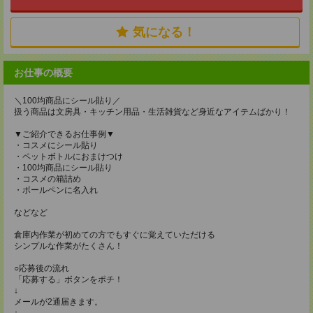
気になる！
お仕事の概要
＼100均商品にシール貼り／
扱う商品は文房具・キッチン用品・生活雑貨など身近なアイテムばかり！
▼ご紹介できるお仕事例▼
・コスメにシール貼り
・ペットボトルにおまけつけ
・100均商品にシール貼り
・コスメの箱詰め
・ボールペンに名入れ
などなど
倉庫内作業が初めての方でもすぐに覚えていただける
シンプルな作業がたくさん！
○応募後の流れ
「応募する」ボタンをポチ！
↓
メールが2通届きます。