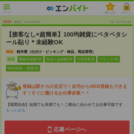
0
メニュー
気になる！
ログイン
NEW
掲載日 :2026
/
08
/
06
No.TBTTW130
【接客なし×超簡単】100均雑貨にペタペタシ
ール貼り＊未経験OK
職種：
軽作業（仕分け・ピッキング・検品、商品管理）
派遣
職種未経験OK
社会人未経験OK
大学生歓迎
ブランクOK
WEB登録・面接OK
登録は駅チカの支店で！自宅からWEB登録もできま
す！すぐに働けるお仕事多数＾＾
【期間自由】短期でも長期でも！ご都合に合わせてお仕事可能です
...
もっとみる
応募ページへ