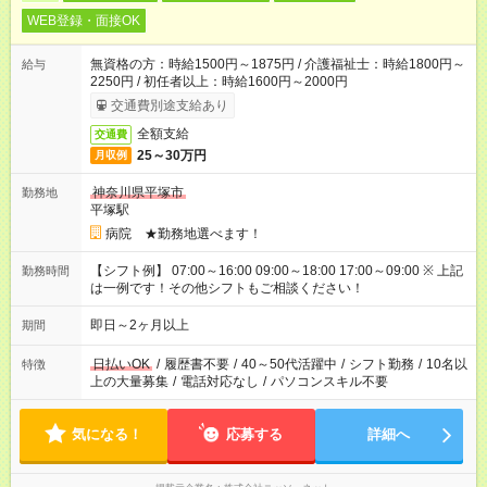
WEB登録・面接OK
無資格の方：時給1500円～1875円 / 介護福祉士：時給1800円～
給与
2250円 / 初任者以上：時給1600円～2000円
交通費別途支給あり
全額支給
交通費
25～30万円
月収例
神奈川県平塚市
勤務地
平塚駅
病院 ★勤務地選べます！
【シフト例】 07:00～16:00 09:00～18:00 17:00～09:00 ※ 上記
勤務時間
は一例です！その他シフトもご相談ください！
即日～2ヶ月以上
期間
日払いOK
/
履歴書不要
/
40～50代活躍中
/
シフト勤務
/
10名以
特徴
上の大量募集
/
電話対応なし
/
パソコンスキル不要
気になる！
応募する
詳細へ