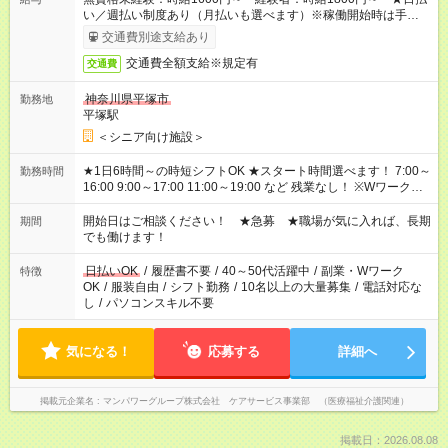
い／週払い制度あり（月払いも選べます）※稼働開始時は手続き
完了次第のお支払いとなります。
交通費別途支給あり
交通費全額支給※規定有
交通費
神奈川県平塚市
勤務地
平塚駅
＜シニア向け施設＞
★1日6時間～の時短シフトOK ★スタート時間選べます！ 7:00～
勤務時間
16:00 9:00～17:00 11:00～19:00 など 残業なし！ ※Wワークの
場合、他のお仕事と合わせ週40時間超の就業はご案内できませ
ん ※法令に基づき、週20時間以上勤務は社会保険への加入対象
開始日はご相談ください！ ★急募 ★職場が気に入れば、長期
期間
となります ※労働者派遣法（日雇い派遣の原則禁止）により、
でも働けます！
短時間・短期間の就業はご案内が難しい場合があります
日払いOK
/
履歴書不要
/
40～50代活躍中
/
副業・Wワーク
特徴
OK
/
服装自由
/
シフト勤務
/
10名以上の大量募集
/
電話対応な
し
/
パソコンスキル不要
気になる！
応募する
詳細へ
掲載元企業名
マンパワーグループ株式会社 ケアサービス事業部 （医療福祉介護関連）
掲載日：2026.08.08