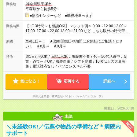
神奈川県平塚市
勤務地
平塚駅から徒歩5分
■物流センターなど ■勤務地選べます
【1日3時間～も相談OK!】 ＜シフト例＞ 9:00～12:00 12:00～
勤務時間
17:00 17:00～22:00 18:00～21:00 など こちら以外の時間帯も
お気軽にご相談ください！
単発1日～！ ★勤務開始日や期間はお気軽にご相談くださ
期間
い！ ＃8月～ ＃9月～
週1日からOK
/
日払いOK
/
履歴書不要
/
40～50代活躍中
/
副
特徴
業・WワークOK
/
服装自由
/
シフト勤務
/
10名以上の大量募
集
/
電話対応なし
/
パソコンスキル不要
気になる！
応募する
詳細へ
掲載元企業名
株式会社バイトレ（キャムコムグループ）
掲載日：2026.08.10
未読
NEW
＼未経験OK!／伝票や物品の準備など＊病院内
サポート