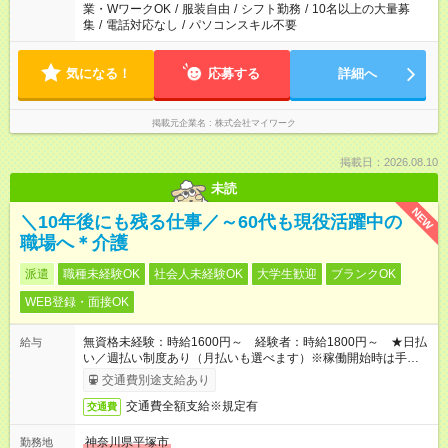
業・WワークOK
/
服装自由
/
シフト勤務
/
10名以上の大量募
集
/
電話対応なし
/
パソコンスキル不要
気になる！
応募する
詳細へ
掲載元企業名
株式会社マイワーク
掲載日：2026.08.10
未読
NEW
＼10年後にも残る仕事／～60代も現役活躍中の
職場へ＊介護
派遣
職種未経験OK
社会人未経験OK
大学生歓迎
ブランクOK
WEB登録・面接OK
無資格未経験：時給1600円～ 経験者：時給1800円～ ★日払
給与
い／週払い制度あり（月払いも選べます）※稼働開始時は手続き
完了次第のお支払いとなります。
交通費別途支給あり
交通費全額支給※規定有
交通費
神奈川県平塚市
勤務地