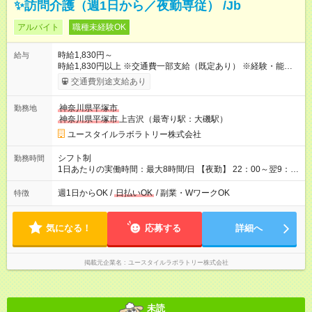
✨訪問介護（週1日から／夜勤専従） /Jb
アルバイト
職種未経験OK
時給1,830円～
給与
時給1,830円以上 ※交通費一部支給（既定あり） ※経験・能力を
考慮して決定します 【収入例】 週1回勤務の場合：1,830円×8時
交通費別途支給あり
間×4回=5万8,560円 週3回勤務の場合：1,830円×8時間×12回
=17万5,680円 【試用期間】試用期間あり 試用期間の長さ：2ヶ
神奈川県平塚市
勤務地
月 ※ 雇用形態と給与に、本採用時と異なる部分があります。 雇
神奈川県平塚市
上吉沢（最寄り駅：大磯駅）
用形態：本採用時と同じです。 給与：時給 1,660円以上
ユースタイルラボラトリー株式会社
シフト制
勤務時間
1日あたりの実働時間：最大8時間/日 【夜勤】 22：00～翌9：
00 ※週1日～OK ／ 夜勤専従 ＊＊ 勤務時間例 ＊＊ ■22時か
ら翌7時 ■23時から翌8時 ■24時から翌9時 など ※上記の時間
週1日からOK /
日払いOK
/ 副業・WワークOK
特徴
内で8時間勤務（休憩1時間）ご利用者様により、時間は異なり
ます。 ※曜日固定（毎週同じ曜日での勤務となります）
気になる！
応募する
詳細へ
掲載元企業名
ユースタイルラボラトリー株式会社
未読