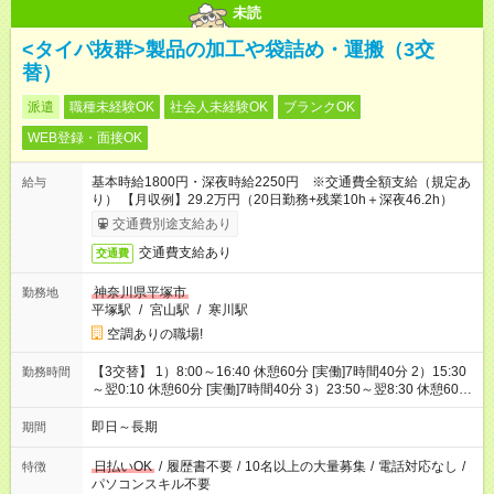
未読
<タイパ抜群>製品の加工や袋詰め・運搬（3交
替）
派遣
職種未経験OK
社会人未経験OK
ブランクOK
WEB登録・面接OK
基本時給1800円・深夜時給2250円 ※交通費全額支給（規定あ
給与
り） 【月収例】29.2万円（20日勤務+残業10h＋深夜46.2h）
交通費別途支給あり
交通費支給あり
交通費
神奈川県平塚市
勤務地
平塚駅
/
宮山駅
/
寒川駅
空調ありの職場!
【3交替】 1）8:00～16:40 休憩60分 [実働]7時間40分 2）15:30
勤務時間
～翌0:10 休憩60分 [実働]7時間40分 3）23:50～翌8:30 休憩60
分 [実働]7時間40分
即日～長期
期間
日払いOK
/
履歴書不要
/
10名以上の大量募集
/
電話対応なし
/
特徴
パソコンスキル不要