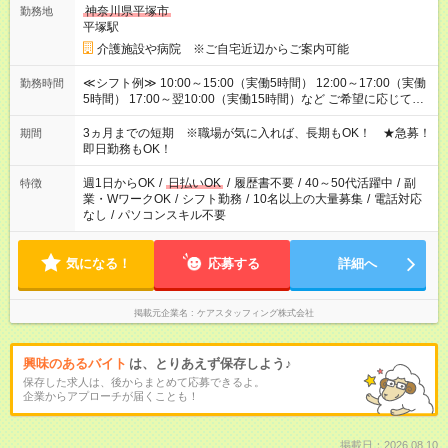
神奈川県平塚市
勤務地
平塚駅
介護施設や病院 ※ご自宅近辺からご案内可能
≪シフト例≫ 10:00～15:00（実働5時間） 12:00～17:00（実働
勤務時間
5時間） 17:00～翌10:00（実働15時間）など ご希望に応じて、
働く時間は調整できます！ お気軽に担当へ相談ください！
3ヵ月までの短期 ※職場が気に入れば、長期もOK！ ★急募！
期間
即日勤務もOK！
週1日からOK
/
日払いOK
/
履歴書不要
/
40～50代活躍中
/
副
特徴
業・WワークOK
/
シフト勤務
/
10名以上の大量募集
/
電話対応
なし
/
パソコンスキル不要
気になる！
応募する
詳細へ
掲載元企業名
ケアスタッフィング株式会社
興味のあるバイト
は、とりあえず保存しよう♪
保存した求人は、後からまとめて応募できるよ。
企業からアプローチが届くことも！
掲載日：2026.08.10