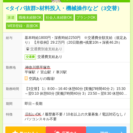
<タイパ抜群>材料投入・機械操作など（3交替）
派遣
職種未経験OK
社会人未経験OK
ブランクOK
WEB登録・面接OK
基本時給1800円・深夜時給2250円 ※交通費全額支給（規定あ
給与
り） 【月収例】29.2万円（20日勤務+残業10h＋深夜46.2h）
交通費別途支給あり
交通費支給あり
交通費
神奈川県平塚市
勤務地
平塚駅
/
宮山駅
/
寒川駅
空調ありの職場!
【3交替】 1）8:00～16:40 休憩60分 [実働]7時間40分 2）15:30
勤務時間
～翌0:10 休憩60分 [実働]7時間40分 3）23:50～翌8:30 休憩60
分 [実働]7時間40分
即日～長期
期間
日払いOK
/
履歴書不要
/
10名以上の大量募集
/
電話対応なし
/
特徴
パソコンスキル不要