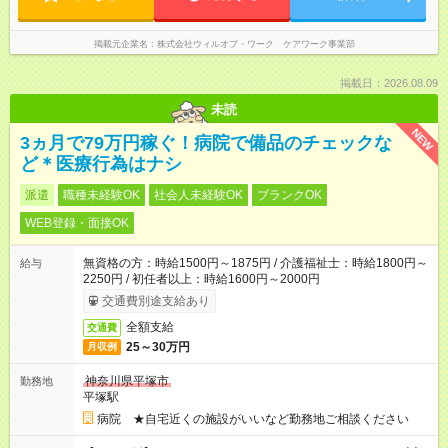
掲載元企業名
株式会社ウィルオブ・ワーク ケアワーク事業部
掲載日：2026.08.09
未読
NEW
3ヵ月で79万円稼ぐ！病院で備品のチェックな
ど＊医療行為はナシ
派遣
職種未経験OK
社会人未経験OK
ブランクOK
WEB登録・面接OK
無資格の方：時給1500円～1875円 / 介護福祉士：時給1800円～
給与
2250円 / 初任者以上：時給1600円～2000円
交通費別途支給あり
全額支給
交通費
25～30万円
月収例
神奈川県平塚市
勤務地
平塚駅
病院 ★自宅近くの施設がいいなど勤務地ご相談ください