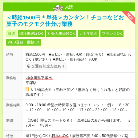
未読
NEW
＜時給1500円＊単発＞カンタン！チョコなどお
菓子のモクモク仕分け業務
派遣
職種未経験OK
社会人未経験OK
大学生歓迎
ブランクOK
WEB登録・面接OK
時給1500円 ■日払い・週払いOK！(規定あり) ■現金日払いも
給与
OK（規定あり）■週払い（銀行振込）もOK
交通費別途支給あり
神奈川県平塚市
勤務地
平塚駅
大手物流会社（年齢不問／「無理なく続けられる」と好評の
職場です！）
9:00～18:00 希望の時間帯を選べます！ ＜シフト例＞ ・8：30
勤務時間
～12：00 ・10：00～19：00 ・17：00～22：00 ・13：00～
22：00 ・22：00～翌6：00 など
【急募】即日スタートＯＫ！ 単発1日のみから働けます。 ＃
期間
7月～ ＃8月～
週1日からOK
/
日払いOK
/
履歴書不要
/
40～50代活躍中
/
副
特徴