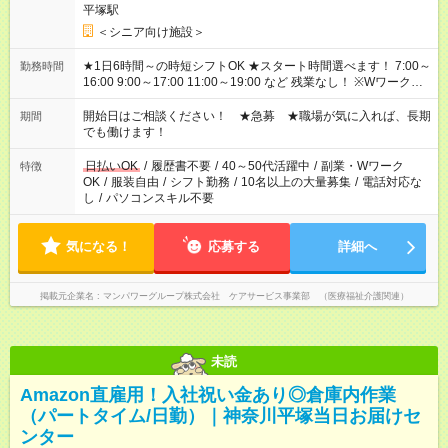
平塚駅
＜シニア向け施設＞
★1日6時間～の時短シフトOK ★スタート時間選べます！ 7:00～
勤務時間
16:00 9:00～17:00 11:00～19:00 など 残業なし！ ※Wワークの
場合、他のお仕事と合わせ週40時間超の就業はご案内できませ
ん ※法令に基づき、週20時間以上勤務は社会保険への加入対象
開始日はご相談ください！ ★急募 ★職場が気に入れば、長期
期間
となります ※労働者派遣法（日雇い派遣の原則禁止）により、
でも働けます！
短時間・短期間の就業はご案内が難しい場合があります
日払いOK
/
履歴書不要
/
40～50代活躍中
/
副業・Wワーク
特徴
OK
/
服装自由
/
シフト勤務
/
10名以上の大量募集
/
電話対応な
し
/
パソコンスキル不要
気になる！
応募する
詳細へ
掲載元企業名
マンパワーグループ株式会社 ケアサービス事業部 （医療福祉介護関連）
未読
Amazon直雇用！入社祝い金あり◎倉庫内作業
（パートタイム/日勤）｜神奈川平塚当日お届けセ
ンター