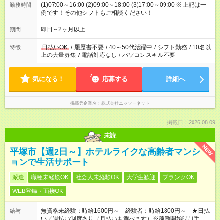
(1)07:00～16:00 (2)09:00～18:00 (3)17:00～09:00 ※ 上記は一
勤務時間
例です！その他シフトもご相談ください！
即日～2ヶ月以上
期間
日払いOK
/
履歴書不要
/
40～50代活躍中
/
シフト勤務
/
10名以
特徴
上の大量募集
/
電話対応なし
/
パソコンスキル不要
気になる！
応募する
詳細へ
掲載元企業名
株式会社ニッソーネット
掲載日：2026.08.09
未読
NEW
平塚市【週2日～】ホテルライクな高齢者マンシ
ョンで生活サポート
派遣
職種未経験OK
社会人未経験OK
大学生歓迎
ブランクOK
WEB登録・面接OK
無資格未経験：時給1600円～ 経験者：時給1800円～ ★日払
給与
い／週払い制度あり（月払いも選べます）※稼働開始時は手続き