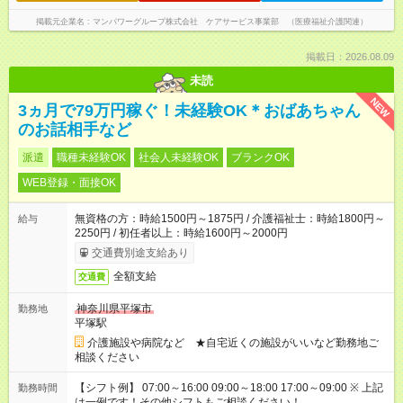
掲載元企業名
マンパワーグループ株式会社 ケアサービス事業部 （医療福祉介護関連）
掲載日：2026.08.09
未読
NEW
3ヵ月で79万円稼ぐ！未経験OK＊おばあちゃん
のお話相手など
派遣
職種未経験OK
社会人未経験OK
ブランクOK
WEB登録・面接OK
無資格の方：時給1500円～1875円 / 介護福祉士：時給1800円～
給与
2250円 / 初任者以上：時給1600円～2000円
交通費別途支給あり
全額支給
交通費
神奈川県平塚市
勤務地
平塚駅
介護施設や病院など ★自宅近くの施設がいいなど勤務地ご
相談ください
【シフト例】 07:00～16:00 09:00～18:00 17:00～09:00 ※ 上記
勤務時間
は一例です！その他シフトもご相談ください！