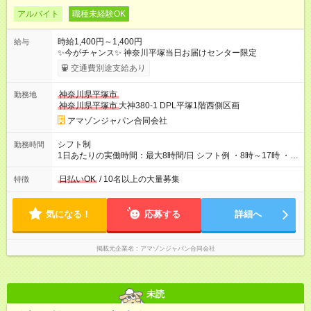
アルバイト
職種未経験OK
時給1,400円～1,400円
給与
✨今がチャンス✨ 神奈川平塚当日お届けセンター限定
交通費別途支給あり
神奈川県平塚市
勤務地
神奈川県平塚市
大神380-1 DPL平塚1階西側区画
アマゾンジャパン合同会社
シフト制
勤務時間
1日あたりの実働時間：最大8時間/日 シフト例 ・8時～17時 ・
12時～21時
日払いOK
/ 10名以上の大量募集
特徴
気になる！
応募する
詳細へ
掲載元企業名
アマゾンジャパン合同会社
未読