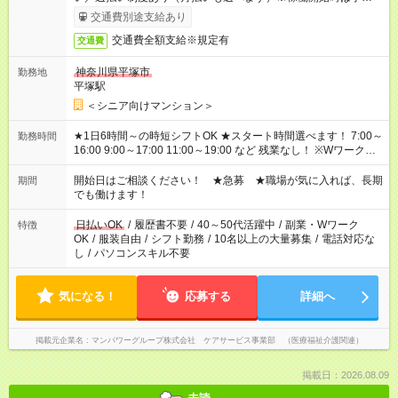
完了次第のお支払いとなります。
交通費別途支給あり
交通費全額支給※規定有
交通費
神奈川県平塚市
勤務地
平塚駅
＜シニア向けマンション＞
★1日6時間～の時短シフトOK ★スタート時間選べます！ 7:00～
勤務時間
16:00 9:00～17:00 11:00～19:00 など 残業なし！ ※Wワークの
場合、他のお仕事と合わせ週40時間超の就業はご案内できませ
ん ※法令に基づき、週20時間以上勤務は社会保険への加入対象
開始日はご相談ください！ ★急募 ★職場が気に入れば、長期
期間
となります ※労働者派遣法（日雇い派遣の原則禁止）により、
でも働けます！
短時間・短期間の就業はご案内が難しい場合があります
日払いOK
/
履歴書不要
/
40～50代活躍中
/
副業・Wワーク
特徴
OK
/
服装自由
/
シフト勤務
/
10名以上の大量募集
/
電話対応な
し
/
パソコンスキル不要
気になる！
応募する
詳細へ
掲載元企業名
マンパワーグループ株式会社 ケアサービス事業部 （医療福祉介護関連）
掲載日：2026.08.09