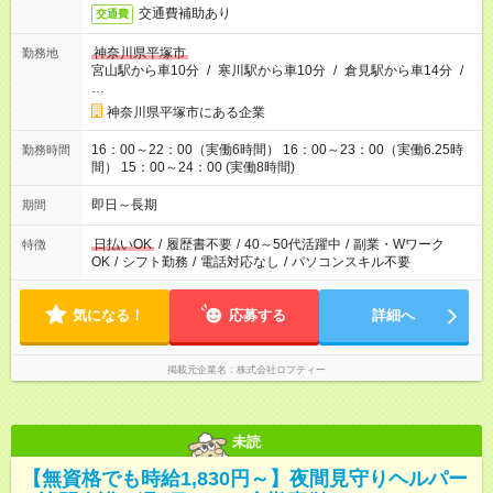
交通費補助あり
交通費
神奈川県平塚市
勤務地
宮山駅から車10分
/
寒川駅から車10分
/
倉見駅から車14分
/
…
神奈川県平塚市にある企業
16：00～22：00（実働6時間） 16：00～23：00（実働6.25時
勤務時間
間） 15：00～24：00 (実働8時間)
即日～長期
期間
日払いOK
/
履歴書不要
/
40～50代活躍中
/
副業・Wワーク
特徴
OK
/
シフト勤務
/
電話対応なし
/
パソコンスキル不要
気になる！
応募する
詳細へ
掲載元企業名
株式会社ロフティー
未読
【無資格でも時給1,830円～】夜間見守りヘルパー