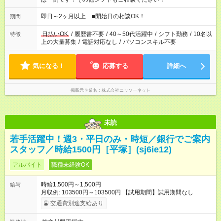
即日～2ヶ月以上 ■開始日の相談OK！
期間
日払いOK
/
履歴書不要
/
40～50代活躍中
/
シフト勤務
/
10名以
特徴
上の大量募集
/
電話対応なし
/
パソコンスキル不要
気になる！
応募する
詳細へ
掲載元企業名
株式会社ニッソーネット
未読
若手活躍中！週3・平日のみ・時短／銀行でご案内
スタッフ／時給1500円［平塚］(sj6ie12)
アルバイト
職種未経験OK
時給1,500円～1,500円
給与
月収例: 103500円～103500円 【試用期間】試用期間なし
交通費別途支給あり