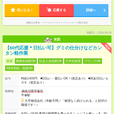
気になる！
応募する
詳細へ
掲載元企業名
パーソルファクトリーパートナーズ株式会社
掲載日：2026.08.08
未読
NEW
【60代応援＊日払い可】グミの仕分けなどカン
タン軽作業
派遣
職種未経験OK
社会人未経験OK
大学生歓迎
ブランクOK
WEB登録・面接OK
時給1400円 ■日払い・週払いOK！(規定あり) ■現金日払いも
給与
ＯＫ（規定あり）
神奈川県平塚市
勤務地
平塚駅
大手物流会社（年齢不問／「無理なく続けられる」と好評の
職場です！）
9:00～18:00 希望の時間帯を選べます！ ＜シフト例＞ ・8：30
勤務時間