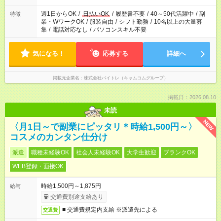
週1日からOK
/
日払いOK
/
履歴書不要
/
40～50代活躍中
/
副
特徴
業・WワークOK
/
服装自由
/
シフト勤務
/
10名以上の大量募
集
/
電話対応なし
/
パソコンスキル不要
気になる！
応募する
詳細へ
掲載元企業名
株式会社バイトレ（キャムコムグループ）
掲載日：2026.08.10
未読
NEW
〈月1日～で副業にピッタリ＊時給1,500円～〉
コスメのカンタン仕分け
派遣
職種未経験OK
社会人未経験OK
大学生歓迎
ブランクOK
WEB登録・面接OK
時給1,500円～1,875円
給与
交通費別途支給あり
■ 交通費規定内支給 ※派遣先による
交通費