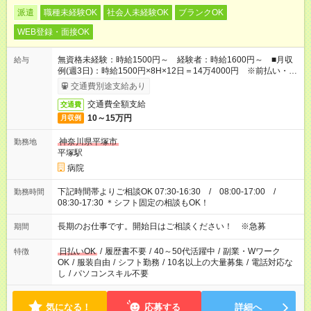
派遣
職種未経験OK
社会人未経験OK
ブランクOK
WEB登録・面接OK
無資格未経験：時給1500円～ 経験者：時給1600円～ ■月収
給与
例(週3日)：時給1500円×8H×12日＝14万4000円 ※前払い・日
払い・週払いOK
交通費別途支給あり
交通費全額支給
交通費
10～15万円
月収例
神奈川県平塚市
勤務地
平塚駅
病院
下記時間帯よりご相談OK 07:30-16:30 / 08:00-17:00 /
勤務時間
08:30-17:30 ＊シフト固定の相談もOK！
長期のお仕事です。開始日はご相談ください！ ※急募
期間
日払いOK
/
履歴書不要
/
40～50代活躍中
/
副業・Wワーク
特徴
OK
/
服装自由
/
シフト勤務
/
10名以上の大量募集
/
電話対応な
し
/
パソコンスキル不要
気になる！
応募する
詳細へ