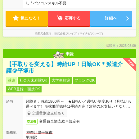
し
/
パソコンスキル不要
気になる！
応募する
詳細へ
掲載元企業名
株式会社ブレイブ（マイナビグループ）
掲載日：2026.08.09
未読
NEW
【手取りを変える】時給UP！日勤OK＊派遣介
護＠平塚市
派遣
社会人未経験OK
大学生歓迎
ブランクOK
WEB登録・面接OK
経験者：時給1800円～ ★日払い／週払い制度あり（月払いも
給与
選べます）※稼働開始時は手続き完了次第のお支払いとなりま
す。
交通費別途支給あり
交通費全額支給※規定有
交通費
神奈川県平塚市
勤務地
平塚駅