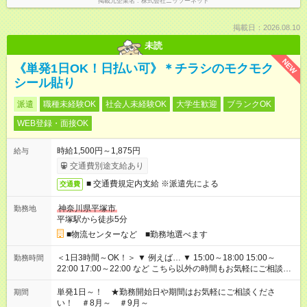
掲載元企業名
株式会社ニッソーネット
掲載日：2026.08.10
未読
NEW
《単発1日OK！日払い可》＊チラシのモクモク
シール貼り
派遣
職種未経験OK
社会人未経験OK
大学生歓迎
ブランクOK
WEB登録・面接OK
時給1,500円～1,875円
給与
交通費別途支給あり
■ 交通費規定内支給 ※派遣先による
交通費
神奈川県平塚市
勤務地
平塚駅から徒歩5分
■物流センターなど ■勤務地選べます
＜1日3時間～OK！＞ ▼ 例えば… ▼ 15:00～18:00 15:00～
勤務時間
22:00 17:00～22:00 など こちら以外の時間もお気軽にご相談く
ださい！
単発1日～！ ★勤務開始日や期間はお気軽にご相談くださ
期間
い！ ＃8月～ ＃9月～