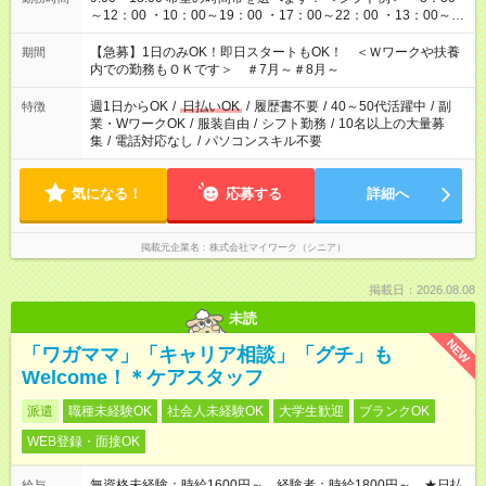
～12：00 ・10：00～19：00 ・17：00～22：00 ・13：00～
22：00 ・22：00～翌6：00 など
【急募】1日のみOK！即日スタートもOK！ ＜Ｗワークや扶養
期間
内での勤務もＯＫです＞ ＃7月～＃8月～
週1日からOK
/
日払いOK
/
履歴書不要
/
40～50代活躍中
/
副
特徴
業・WワークOK
/
服装自由
/
シフト勤務
/
10名以上の大量募
集
/
電話対応なし
/
パソコンスキル不要
気になる！
応募する
詳細へ
掲載元企業名
株式会社マイワーク（シニア）
掲載日：2026.08.08
未読
NEW
「ワガママ」「キャリア相談」「グチ」も
Welcome！＊ケアスタッフ
派遣
職種未経験OK
社会人未経験OK
大学生歓迎
ブランクOK
WEB登録・面接OK
無資格未経験：時給1600円～ 経験者：時給1800円～ ★日払
給与