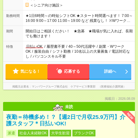
＜シニア向け施設＞
★1日6時間～の時短シフトOK ★スタート時間選べます！ 7:00～
勤務時間
16:00 9:00～17:00 11:00～19:00 など 残業なし！ ※Wワークの
場合、他のお仕事と合わせ週40時間超の就業はご案内できませ
ん ※法令に基づき、週20時間以上勤務は社会保険への加入対象
開始日はご相談ください！ ★急募 ★職場が気に入れば、長期
期間
となります ※労働者派遣法（日雇い派遣の原則禁止）により、
でも働けます！
短時間・短期間の就業はご案内が難しい場合があります
日払いOK
/
履歴書不要
/
40～50代活躍中
/
副業・Wワーク
特徴
OK
/
服装自由
/
シフト勤務
/
10名以上の大量募集
/
電話対応な
し
/
パソコンスキル不要
気になる！
応募する
詳細へ
掲載元企業名
マンパワーグループ株式会社 ケアサービス事業部 （医療福祉介護関連）
掲載日：2026.08.09
未読
NEW
夜勤＝待機多め！？【週2日で月収25.9万円】介
護スタッフ＊日払いOK!
派遣
社会人未経験OK
大学生歓迎
ブランクOK