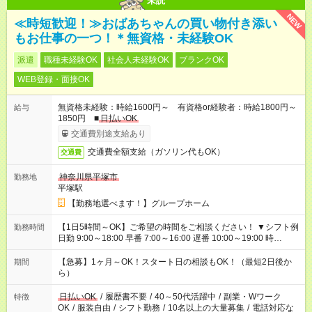
未読
NEW
≪時短歓迎！≫おばあちゃんの買い物付き添い
もお仕事の一つ！＊無資格・未経験OK
派遣
職種未経験OK
社会人未経験OK
ブランクOK
WEB登録・面接OK
無資格未経験：時給1600円～ 有資格or経験者：時給1800円～
給与
1850円 ■
日払いOK
交通費別途支給あり
交通費全額支給（ガソリン代もOK）
交通費
神奈川県平塚市
勤務地
平塚駅
【勤務地選べます！】グループホーム
【1日5時間～OK】ご希望の時間をご相談ください！ ▼シフト例
勤務時間
日勤 9:00～18:00 早番 7:00～16:00 遅番 10:00～19:00 時
短 10:00～15:00 上記はあくまで一例です。 「夕方までには帰宅
しておきたい」 「朝はゆっくりのスタートがいい」 「お昼の時
【急募】1ヶ月～OK！スタート日の相談もOK！（最短2日後か
期間
間を有効に使いたい」 など、ご希望があれば教えてください
ら）
ね。
日払いOK
/
履歴書不要
/
40～50代活躍中
/
副業・Wワーク
特徴
OK
/
服装自由
/
シフト勤務
/
10名以上の大量募集
/
電話対応な