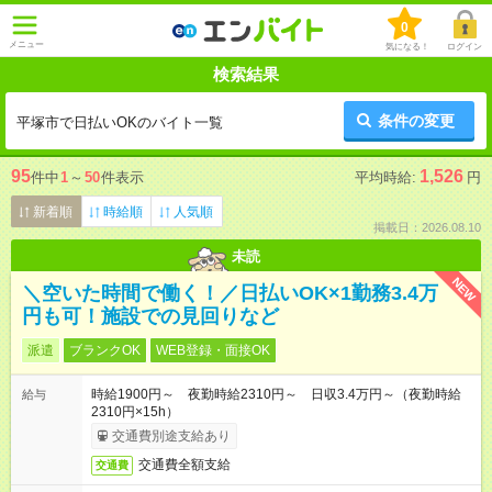
0
メニュー
気になる！
ログイン
検索結果
条件の変更
平塚市で日払いOKのバイト一覧
95
1,526
件中
1
～
50
件表示
平均時給:
円
新着順
時給順
人気順
掲載日：2026.08.10
未読
NEW
＼空いた時間で働く！／日払いOK×1勤務3.4万
円も可！施設での見回りなど
派遣
ブランクOK
WEB登録・面接OK
時給1900円～ 夜勤時給2310円～ 日収3.4万円～（夜勤時給
給与
2310円×15h）
交通費別途支給あり
交通費全額支給
交通費