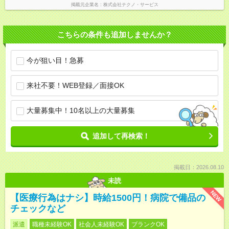
掲載元企業名
株式会社テクノ・サービス
こちらの条件も追加しませんか？
今が狙い目！急募
来社不要！WEB登録／面接OK
大量募集中！10名以上の大量募集
追加して再検索！
掲載日：2026.08.10
未読
NEW
【医療行為はナシ】時給1500円！病院で備品の
チェックなど
派遣
職種未経験OK
社会人未経験OK
ブランクOK