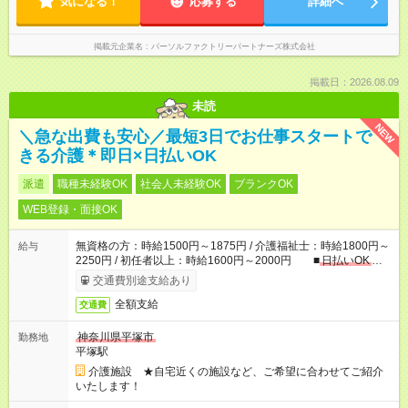
気になる！
応募する
詳細へ
掲載元企業名
パーソルファクトリーパートナーズ株式会社
掲載日：2026.08.09
未読
NEW
＼急な出費も安心／最短3日でお仕事スタートで
きる介護＊即日×日払いOK
派遣
職種未経験OK
社会人未経験OK
ブランクOK
WEB登録・面接OK
無資格の方：時給1500円～1875円 / 介護福祉士：時給1800円～
給与
2250円 / 初任者以上：時給1600円～2000円 ■
日払いOK
■
日収例：1万2000円（時給1500円×8h）
交通費別途支給あり
全額支給
交通費
神奈川県平塚市
勤務地
平塚駅
介護施設 ★自宅近くの施設など、ご希望に合わせてご紹介
いたします！