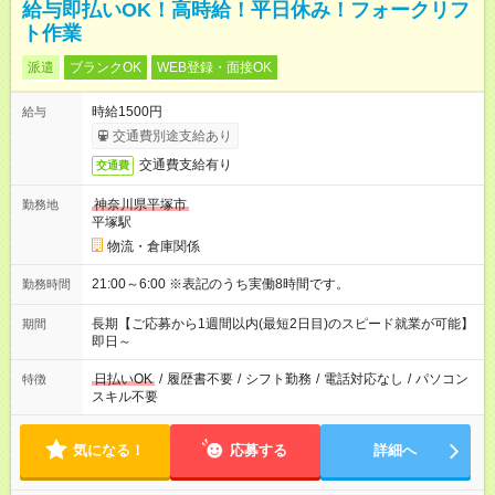
給与即払いOK！高時給！平日休み！フォークリフ
ト作業
派遣
ブランクOK
WEB登録・面接OK
時給1500円
給与
交通費別途支給あり
交通費支給有り
交通費
神奈川県平塚市
勤務地
平塚駅
物流・倉庫関係
21:00～6:00 ※表記のうち実働8時間です。
勤務時間
長期【ご応募から1週間以内(最短2日目)のスピード就業が可能】
期間
即日～
日払いOK
/
履歴書不要
/
シフト勤務
/
電話対応なし
/
パソコン
特徴
スキル不要
気になる！
応募する
詳細へ