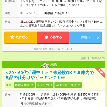
【シフト例】 07:00～16:00 09:00～18:00 17:00～09:00 ※ 上記
勤務時間
は一例です！その他シフトもご相談ください！
即日～2ヶ月以上 ■開始日の相談OK！
期間
日払いOK
/
履歴書不要
/
40～50代活躍中
/
シフト勤務
/
10名以
特徴
上の大量募集
/
電話対応なし
/
パソコンスキル不要
気になる！
応募する
詳細へ
掲載元企業名
株式会社ニッソーネット
掲載日：2026.08.09
未読
NEW
＜20～60代活躍中！＞＊未経験OK＊倉庫内で
食品の仕分けやピッキング！＠
派遣
職種未経験OK
ブランクOK
WEB登録・面接OK
時給1350円～ 月収例：198,450円+割増 (時給1350円×7時間
給与
×21日稼働)※実働8時間超え・22時以降の勤務より割増時給
交通費別途支給あり