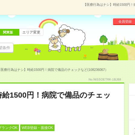
【医療行為はナシ】時給1500円！
会員登録
エリア変更
関東版
望条件
医療行為はナシ】時給1500円！病院で備品のチェックなど(108236067）
No.NISSOETRK-1BJ88
給1500円！病院で備品のチェッ
ブランクOK
WEB登録・面接OK