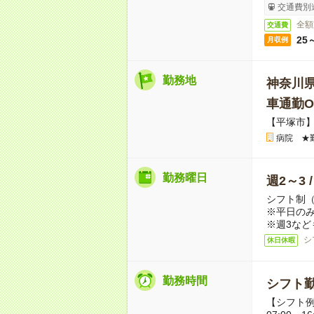
交通費別
全額
交通費
25
月収例
勤務地
神奈川
車通勤O
【平塚市
病院 ★
勤務曜日
週2～3 
シフト制
※平日のみ
※週3など
シ
休日休暇
勤務時間
シフト勤
【シフト