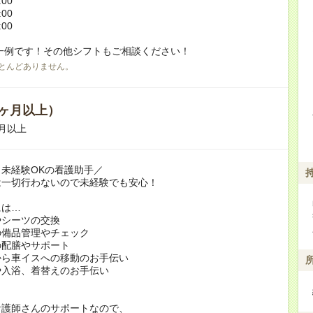
:00
:00
:00
一例です！その他シフトもご相談ください！
とんどありません。
ヶ月以上）
月以上
未経験OKの看護助手／
は一切行わないので未経験でも安心！
には…
やシーツの交換
の備品管理やチェック
の配膳やサポート
から車イスへの移動のお手伝い
や入浴、着替えのお手伝い
看護師さんのサポートなので、