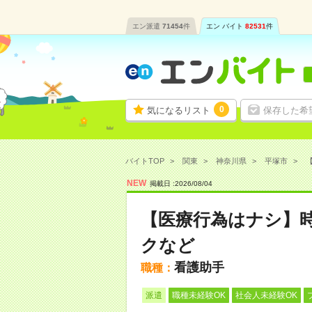
エン派遣
71454
件
エン バイト
82531
件
0
気になるリスト
保存した希
バイトTOP
関東
神奈川県
平塚市
【
NEW
掲載日 :
2026
/
08
/
04
【医療行為はナシ】時
クなど
看護助手
職種：
派遣
職種未経験OK
社会人未経験OK