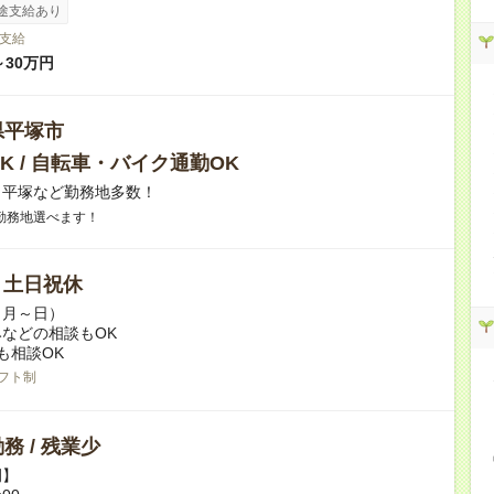
途支給あり
支給
～30万円
県平塚市
K / 自転車・バイク通勤OK
】平塚など勤務地多数！
勤務地選べます！
/ 土日祝休
（月～日）
などの相談もOK
も相談OK
フト制
務 / 残業少
例】