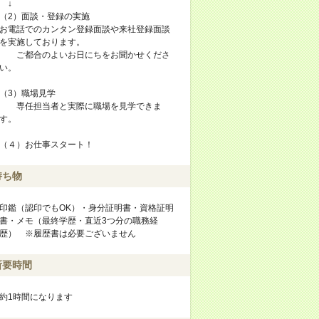
↓
（2）面談・登録の実施
お電話でのカンタン登録面談や来社登録面談
を実施しております。
ご都合のよいお日にちをお聞かせくださ
い。
（3）職場見学
専任担当者と実際に職場を見学できま
す。
（４）お仕事スタート！
持ち物
印鑑（認印でもOK）・身分証明書・資格証明
書・メモ（最終学歴・直近3つ分の職務経
歴） ※履歴書は必要ございません
所要時間
約1時間になります