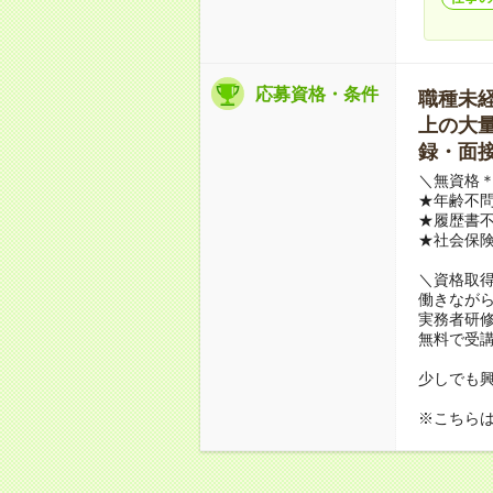
応募資格・条件
職種未経験
上の大量募
録・面接
＼無資格＊
★年齢不問
★履歴書不
★社会保
＼資格取
働きながら
実務者研
無料で受
少しでも
※こちら