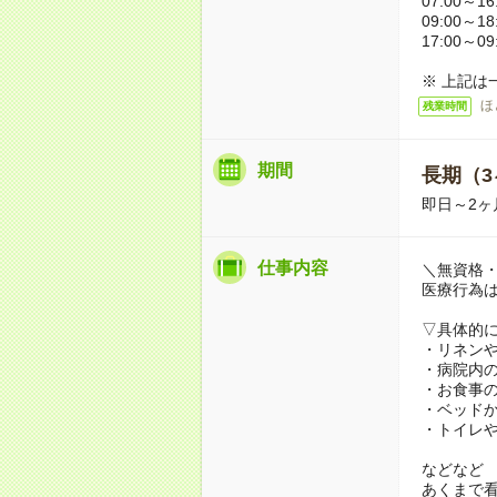
07:00～16
09:00～18
17:00～09
※ 上記は
ほ
残業時間
期間
長期（3
即日～2ヶ
仕事内容
＼無資格・
医療行為
▽具体的
・リネン
・病院内
・お食事
・ベッド
・トイレ
などなど
あくまで