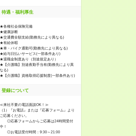
待遇・福利厚生
★各種社会保険完備
★健康診断
★交通費全額支給(勤務先により異なる)
★有給休暇
★車・バイク通勤可(勤務先により異なる)
★給与日払いサービス(一部条件あり)
★退職金制度あり（別途規定あり）
★【介護職】別途夜勤手当有(勤務先により異
なる)
★【介護職】資格取得応援制度(一部条件あり)
登録について
≪来社不要の電話面談OK！≫
（1）『お電話』または『応募フォーム』より
ご応募ください。
◎応募フォームからご応募は24時間受付
中！
◎お電話受付時間：9:30～21:00