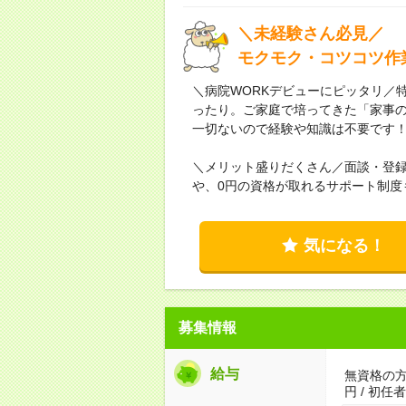
＼未経験さん必見／
モクモク・コツコツ作
＼病院WORKデビューにピッタリ／
ったり。ご家庭で培ってきた「家事
一切ないので経験や知識は不要です
＼メリット盛りだくさん／面談・登
や、0円の資格が取れるサポート制度
気になる！
募集情報
給与
無資格の方：
円 / 初任