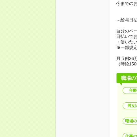
今までの
～給与日
自分のペ
日払いで
・使いた
※一部規
月収例26万
（時給150
職場の
年齢
男女
職場の
仕事の