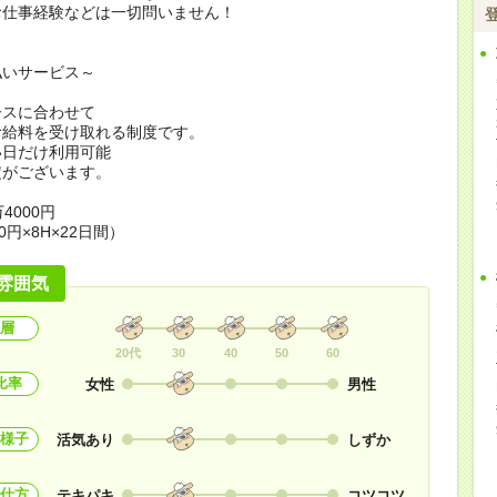
お仕事経験などは一切問いません！
払いサービス～
ースに合わせて
お給料を受け取れる制度です。
い日だけ利用可能
定がございます。
4000円
0円×8H×22日間）
雰囲気
層
20代
30
40
50
60
比率
女性
男性
様子
活気あり
しずか
仕方
テキパキ
コツコツ