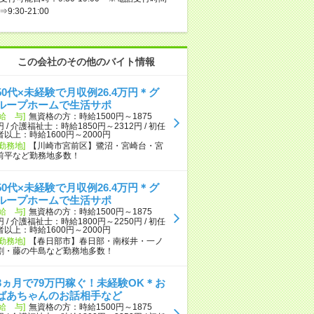
⇒9:30-21:00
この会社のその他のバイト情報
50代×未経験で月収例26.4万円＊グ
ループホームで生活サポ
[給 与]
無資格の方：時給1500円～1875
円 / 介護福祉士：時給1850円～2312円 / 初任
者以上：時給1600円～2000円
[勤務地]
【川崎市宮前区】鷺沼・宮崎台・宮
前平など勤務地多数！
50代×未経験で月収例26.4万円＊グ
ループホームで生活サポ
[給 与]
無資格の方：時給1500円～1875
円 / 介護福祉士：時給1800円～2250円 / 初任
者以上：時給1600円～2000円
[勤務地]
【春日部市】春日部・南桜井・一ノ
割・藤の牛島など勤務地多数！
3ヵ月で79万円稼ぐ！未経験OK＊お
ばあちゃんのお話相手など
[給 与]
無資格の方：時給1500円～1875