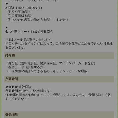
∟予約フォームからカンタン予約！
▼
3.面談（10分～15分程度）
(1)身分証 確認！
(2)口座情報 確認！
(3)あなたの希望の働き方 確認！これだけ！
▼
4.お仕事スタート！(最短即日OK)
※2はメールでご案内いたします。
※ご応募したタイミングによって、ご希望のお仕事がご紹介できない可能性
もございます。
持ち物
・身分証（運転免許証、健康保険証、マイナンバーカードなど）
・在留カード（該当する方）
・口座情報の確認ができるもの（キャッシュカードor通帳）
所要時間
●WEB or 来社面談
所要時間は10分～15分程度です。
*お仕事の流れやお給与についてご説明します。あなたのご希望も詳しく教
えてください！*
登録場所