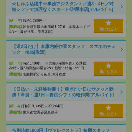
☆しゅふ活躍中☆事務アシスタント／週3～4日／時
短シフトで無理なくスタート◎/厚木店[アルバイト]
[給 与]
時給1,230円～
[勤務地]
神奈川県厚木市旭町1-27-6 本厚木マイビ
気になる！
ル8F（最寄り駅：本厚木駅）
【週2日だけ】倉庫内軽作業スタッフ スマホのチェ
ック・検品[派遣]
[給 与]
時給1400円 ※実働8時間を超える勤務、
22時～翌5時勤務の場合25％割増：時給1750円
気になる！
[勤務地]
南船橋駅から徒歩10分程度
【日払い・未経験歓迎！】稼ぎたい日にサクッと勤
務！単発・週1日～自由シフトの軽作業[アルバイト]
[給 与]
日給10,305円～37,204円
[勤務地]
東京都世田谷区豪徳寺
気になる！
特別時給1800円【ヴァレクストラ】短期スタッフ