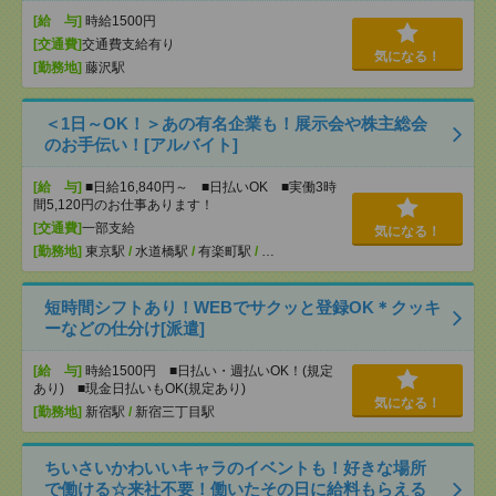
[給 与]
時給1500円
[交通費]
交通費支給有り
気になる！
[勤務地]
藤沢駅
＜1日～OK！＞あの有名企業も！展示会や株主総会
のお手伝い！[アルバイト]
[給 与]
■日給16,840円～ ■日払いOK ■実働3時
間5,120円のお仕事あります！
[交通費]
一部支給
気になる！
[勤務地]
東京駅
/
水道橋駅
/
有楽町駅
/
…
短時間シフトあり！WEBでサクッと登録OK＊クッキ
ーなどの仕分け[派遣]
[給 与]
時給1500円 ■日払い・週払いOK！(規定
あり) ■現金日払いもOK(規定あり)
気になる！
[勤務地]
新宿駅
/
新宿三丁目駅
ちいさいかわいいキャラのイベントも！好きな場所
で働ける☆来社不要！働いたその日に給料もらえる