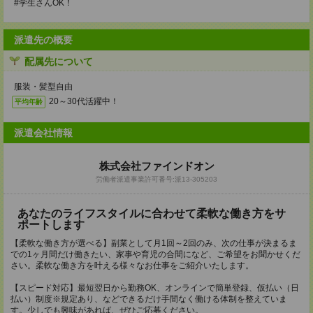
#学生さんOK！
派遣先の概要
配属先について
服装・髪型自由
20～30代活躍中！
平均年齢
派遣会社情報
株式会社ファインドオン
労働者派遣事業許可番号:派13-305203
あなたのライフスタイルに合わせて柔軟な働き方をサ
ポートします
【柔軟な働き方が選べる】副業として月1回～2回のみ、次の仕事が決まるま
での1ヶ月間だけ働きたい、家事や育児の合間になど、ご希望をお聞かせくだ
さい。柔軟な働き方を叶える様々なお仕事をご紹介いたします。
【スピード対応】最短翌日から勤務OK、オンラインで簡単登録、仮払い（日
払い）制度※規定あり、などできるだけ手間なく働ける体制を整えていま
す。少しでも興味があれば、ぜひご応募ください。