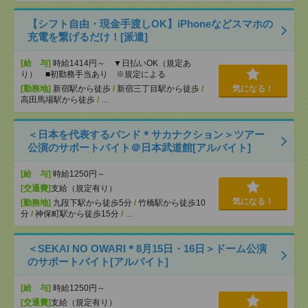
【シフト自由・現金手渡しOK】iPhoneなどスマホの
充電を繋げるだけ！[派遣]
[給 与]
時給1414円～ ▼日払いOK（規定あ
り） ■初勤務手当あり ※規定による
[勤務地]
新宿駅から徒歩
/
新宿三丁目駅から徒歩
/
気になる！
高田馬場駅から徒歩
/
…
＜日本を代表するバンド＊サカナクション＞ツアー
公演のサポートバイト＠日本武道館[アルバイト]
[給 与]
時給1250円～
[交通費]
支給（規定有り）
気になる！
[勤務地]
九段下駅から徒歩5分
/
竹橋駅から徒歩10
分
/
神保町駅から徒歩15分
/
…
＜SEKAI NO OWARI＊8月15日・16日＞ドーム公演
のサポートバイト[アルバイト]
[給 与]
時給1250円～
[交通費]
支給（規定有り）