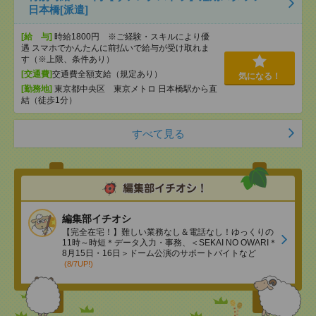
日本橋[派遣]
[給 与]
時給1800円 ※ご経験・スキルにより優
遇 スマホでかんたんに前払いで給与が受け取れま
す（※上限、条件あり）
[交通費]
交通費全額支給（規定あり）
気になる！
[勤務地]
東京都中央区 東京メトロ 日本橋駅から直
結（徒歩1分）
すべて見る
編集部イチオシ
【完全在宅！】難しい業務なし＆電話なし！ゆっくりの
11時～時短＊データ入力・事務、＜SEKAI NO OWARI＊
8月15日・16日＞ドーム公演のサポートバイトなど
(8/7UP!)