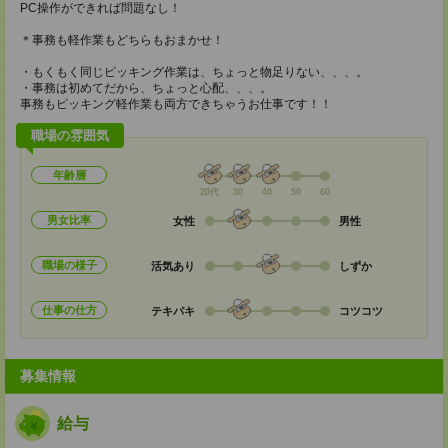
PC操作ができれば問題なし！
＊事務も軽作業もどちらもおまかせ！
・もくもく同じピッキング作業は、ちょっと物足りない、、、。
・事務は初めてだから、ちょっと心配、、、。
事務もピッキング軽作業も両方できちゃうお仕事です！！
職場の雰囲気
年齢層
20代
30
40
50
60
男女比率
女性
男性
職場の様子
活気あり
しずか
仕事の仕方
テキパキ
コツコツ
募集情報
給与