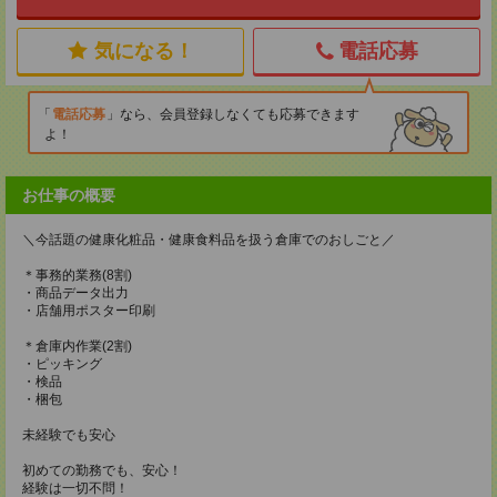
気になる！
電話応募
電話応募
なら、会員登録しなくても応募できます
よ！
お仕事の概要
＼今話題の健康化粧品・健康食料品を扱う倉庫でのおしごと／
＊事務的業務(8割)
・商品データ出力
・店舗用ポスター印刷
＊倉庫内作業(2割)
・ピッキング
・検品
・梱包
未経験でも安心
初めての勤務でも、安心！
経験は一切不問！