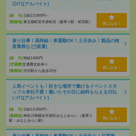
◎/T1[アルバイト]
[給 与]
日給13,000円～
[勤務地]
東京都町田市原町田（最寄り駅：町田駅）
気になる！
座り仕事！高時給！車通勤OK！土日休み！製品の検
査業務など[派遣]
[給 与]
時給1400円
[交通費]
交通費支給有り
気になる！
[勤務地]
渋沢駅から徒歩20分
人気イベントも！好きな場所で働けるイベントスタ
ッフ☆来社不要！働いたその日に給料もらえる日払
い/T1[アルバイト]
[給 与]
日給13,000円～
[勤務地]
神奈川県横浜市西区みなとみらい（最寄り
気になる！
駅：みなとみらい駅）
座り仕事！高時給！車通勤OK！土日休み！品質管