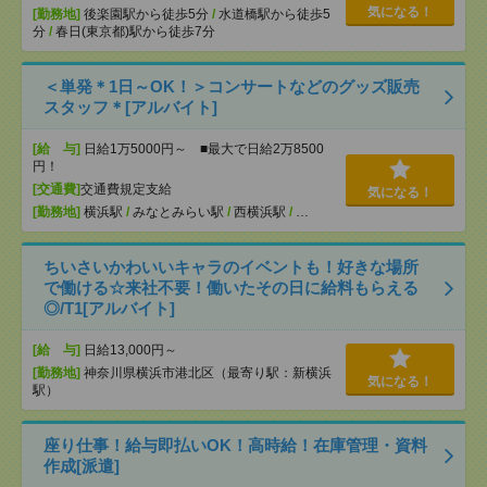
気になる！
[勤務地]
後楽園駅から徒歩5分
/
水道橋駅から徒歩5
分
/
春日(東京都)駅から徒歩7分
＜単発＊1日～OK！＞コンサートなどのグッズ販売
スタッフ＊[アルバイト]
[給 与]
日給1万5000円～ ■最大で日給2万8500
円！
[交通費]
交通費規定支給
気になる！
[勤務地]
横浜駅
/
みなとみらい駅
/
西横浜駅
/
…
ちいさいかわいいキャラのイベントも！好きな場所
で働ける☆来社不要！働いたその日に給料もらえる
◎/T1[アルバイト]
[給 与]
日給13,000円～
[勤務地]
神奈川県横浜市港北区（最寄り駅：新横浜
気になる！
駅）
座り仕事！給与即払いOK！高時給！在庫管理・資料
作成[派遣]