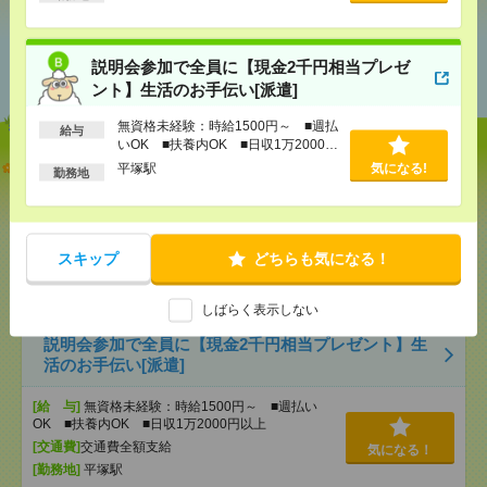
あなたの閲覧履歴からの
説明会参加で全員に【現金2千円相当プレゼ
おすすめ
ント】生活のお手伝い[派遣]
無資格未経験：時給1500円～ ■週払
給与
いOK ■扶養内OK ■日収1万2000円
【オープニング募集】おばあちゃんのお散歩付き添
以上
平塚駅
気になる!
勤務地
いも仕事の1つ[派遣]
[給 与]
無資格未経験：時給1500円～ ■週払い
OK ■扶養内OK ■日収1万2000円以上
スキップ
どちらも気になる！
[交通費]
交通費全額支給
気になる！
[勤務地]
平塚駅
しばらく表示しない
説明会参加で全員に【現金2千円相当プレゼント】生
活のお手伝い[派遣]
[給 与]
無資格未経験：時給1500円～ ■週払い
OK ■扶養内OK ■日収1万2000円以上
[交通費]
交通費全額支給
気になる！
[勤務地]
平塚駅