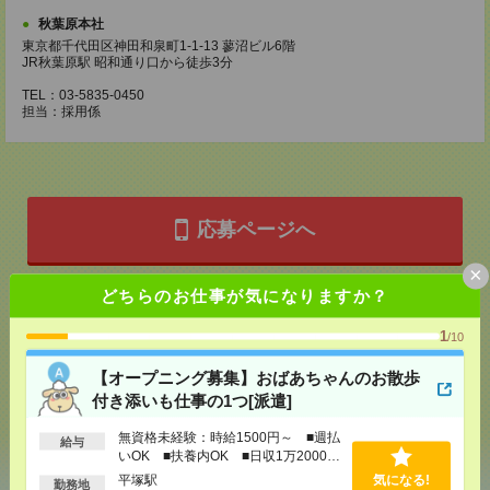
秋葉原本社
東京都千代田区神田和泉町1-1-13 蓼沼ビル6階
JR秋葉原駅 昭和通り口から徒歩3分
TEL：03-5835-0450
担当：採用係
応募ページへ
×
どちらのお仕事が気になりますか？
気になる！
電話応募
1
/10
【オープニング募集】おばあちゃんのお散歩
メール
LINE
で送る
で送る
付き添いも仕事の1つ[派遣]
無資格未経験：時給1500円～ ■週払
給与
シェア
ツイート
ブックマーク
いOK ■扶養内OK ■日収1万2000円
以上
平塚駅
気になる!
勤務地