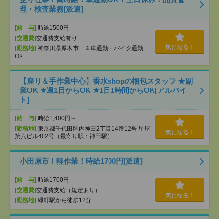
理・検査業務[派遣]
[給 与]
時給1500円
[交通費]
交通費支給有り
気になる！
[勤務地]
神奈川県厚木市 ※車通勤・バイク通勤
OK
【座り＆手作業中心】香水shopの梱包スタッフ ★副
業OK ★週1日からOK ★1日1時間からOK[アルバイ
ト]
[給 与]
時給1,400円～
[勤務地]
東京都千代田区内神田2丁目14番12号 星屋
気になる！
第六ビル402号（最寄り駅：神田駅）
小田原市！軽作業！時給1700円[派遣]
[給 与]
時給1700円
[交通費]
交通費支給（規定あり）
気になる！
[勤務地]
緑町駅から徒歩12分