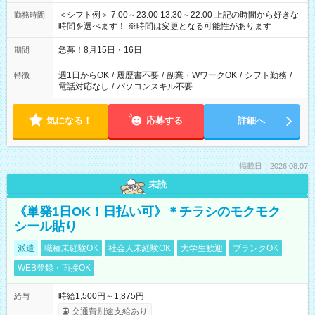
＜シフト例＞ 7:00～23:00 13:30～22:00 上記の時間から好きな
勤務時間
時間を選べます！ ※時間は変更となる可能性があります
急募！8月15日・16日
期間
週1日からOK
/
履歴書不要
/
副業・WワークOK
/
シフト勤務
/
特徴
電話対応なし
/
パソコンスキル不要
気になる！
応募する
詳細へ
掲載日：2026.08.07
未読
《単発1日OK！日払い可》＊チラシのモクモク
シール貼り
派遣
職種未経験OK
社会人未経験OK
大学生歓迎
ブランクOK
WEB登録・面接OK
時給1,500円～1,875円
給与
交通費別途支給あり