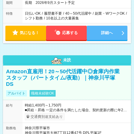
長期 2026年9月スタート予定
期間
日払いOK
/
履歴書不要
/
40～50代活躍中
/
副業・WワークOK
/
特徴
シフト勤務
/
10名以上の大量募集
気になる！
応募する
詳細へ
未読
Amazon直雇用！20～50代活躍中◎倉庫内作業
スタッフ（パートタイム/夜勤）｜神奈川平塚
DS
アルバイト
職種未経験OK
時給1,400円～1,750円
給与
■昇給・昇格 一定の条件を満たした場合、契約更新の際に年2回
まで昇給の機会があります。 ■正社員登用制度あり ※月末締/翌
交通費別途支給あり
月25日支払い ※時間外手当、別途支給 ※深夜割増賃金 (22:00～
翌5:00までは時給が25%UPします) ☆給与前払い制度有！
神奈川県平塚市
勤務地
☆Amazon直雇用で安定して働けます！ 【試用期間】試用期間
神奈川県平塚市大神7丁目12番47号 DPL平塚1F