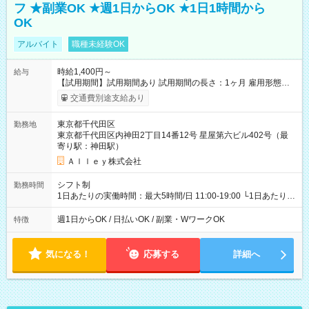
フ ★副業OK ★週1日からOK ★1日1時間から
OK
アルバイト
職種未経験OK
時給1,400円～
給与
【試用期間】試用期間あり 試用期間の長さ：1ヶ月 雇用形態、
給与は本採用時と同じです。
交通費別途支給あり
東京都千代田区
勤務地
東京都千代田区内神田2丁目14番12号 星屋第六ビル402号（最
寄り駅：神田駅）
Ａｌｌｅｙ株式会社
シフト制
勤務時間
1日あたりの実働時間：最大5時間/日 11:00-19:00 └1日あたりの
実働時間：1-5時間 └上記の時間帯内であれば、いつでも勤務可
能！ └平日・土曜日の中で、お好きな曜日でご勤務いただけま
週1日からOK / 日払いOK / 副業・WワークOK
特徴
す！ 【シフト例】 ・11:00～14:00 ・16:30～19:00 ・13:00～
18:00 などのように、自由な働き方が可能なお仕事です！
気になる！
応募する
詳細へ