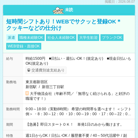
掲載日：2026.08.07
未読
短時間シフトあり！WEBでサクッと登録OK＊
クッキーなどの仕分け
派遣
職種未経験OK
社会人未経験OK
大学生歓迎
ブランクOK
WEB登録・面接OK
時給1500円 ■日払い・週払いOK！(規定あり) ■現金日払いも
給与
OK(規定あり)
交通費別途支給あり
東京都新宿区
勤務地
新宿駅
/
新宿三丁目駅
大手物流会社（年齢不問／「無理なく続けられる」と好評の
職場です！）
9:00～18:00（実動8時間） 希望の時間帯を選べます！ ＜シフト
勤務時間
例＞ ・8：30～12：00 ・10：00～19：00 ・17：00～22：00
・13：00～22：00 ・22：00～翌6：00 など
【急募】即日スタートＯＫ！ 単発1日のみから働けます。
期間
週1日からOK
/
日払いOK
/
履歴書不要
/
40～50代活躍中
/
副
特徴