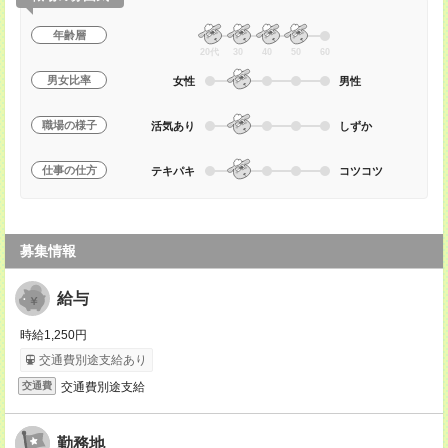
年齢層
20代
30
40
50
60
男女比率
女性
男性
職場の様子
活気あり
しずか
仕事の仕方
テキパキ
コツコツ
募集情報
給与
時給1,250円
交通費別途支給あり
交通費別途支給
交通費
勤務地