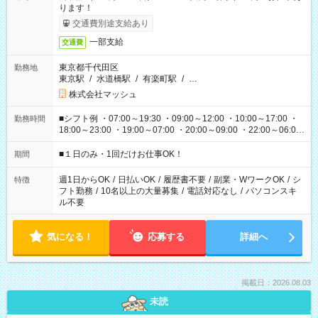
ります！
交通費別途支給あり
一部支給
交通費
東京都千代田区
勤務地
東京駅
/
水道橋駅
/
有楽町駅
/
…
株式会社マッシュ
■シフト例 ・07:00～19:30 ・09:00～12:00 ・10:00～17:00 ・
勤務時間
18:00～23:00 ・19:00～07:00 ・20:00～09:00 ・22:00～06:00
etc ★最短で3時間で5,120円のお仕事から 15時間で2万円近く稼
げるお仕事も！ ご希望のお時間に合わせてご紹介！ ※シフトは
■１日のみ・1回だけお仕事OK！
期間
現場によって異なります。 ※勿論、休憩時間はあるのでご安心
ください！
週1日からOK
/
日払いOK
/
履歴書不要
/
副業・WワークOK
/
シ
特徴
フト勤務
/
10名以上の大量募集
/
電話対応なし
/
パソコンスキ
ル不要
気になる！
応募する
詳細へ
掲載日：2026.08.03
未読