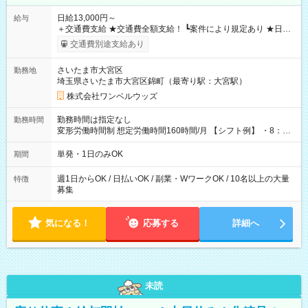
日給13,000円～
給与
＋交通費支給 ★交通費全額支給！ ┗案件により規定あり ★日払
いOK！（規定あり） ┗働いたその日に現金GET♪ お仕事後はコ
交通費別途支給あり
ンビニATMから 日払い分を引き落とせます！ 【試用期間】試
用期間なし
さいたま市大宮区
勤務地
埼玉県さいたま市大宮区錦町（最寄り駅：大宮駅）
株式会社ワンベルウッズ
勤務時間は指定なし
勤務時間
変形労働時間制 想定労働時間160時間/月 【シフト例】 ・8：00
～21：00
単発・1日のみOK
期間
週1日からOK / 日払いOK / 副業・WワークOK / 10名以上の大量
特徴
募集
気になる！
応募する
詳細へ
未読