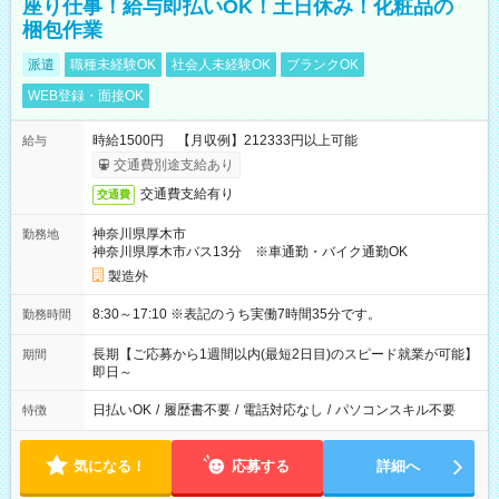
座り仕事！給与即払いOK！土日休み！化粧品の
梱包作業
派遣
職種未経験OK
社会人未経験OK
ブランクOK
WEB登録・面接OK
時給1500円 【月収例】212333円以上可能
給与
交通費別途支給あり
交通費支給有り
交通費
神奈川県厚木市
勤務地
神奈川県厚木市バス13分 ※車通勤・バイク通勤OK
製造外
8:30～17:10 ※表記のうち実働7時間35分です。
勤務時間
長期【ご応募から1週間以内(最短2日目)のスピード就業が可能】
期間
即日～
日払いOK
/
履歴書不要
/
電話対応なし
/
パソコンスキル不要
特徴
気になる！
応募する
詳細へ