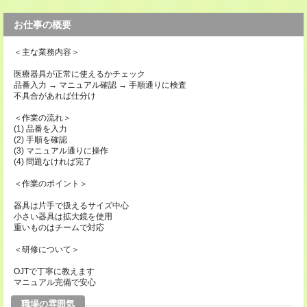
お仕事の概要
＜主な業務内容＞
医療器具が正常に使えるかチェック
品番入力 → マニュアル確認 → 手順通りに検査
不具合があれば仕分け
＜作業の流れ＞
(1) 品番を入力
(2) 手順を確認
(3) マニュアル通りに操作
(4) 問題なければ完了
＜作業のポイント＞
器具は片手で扱えるサイズ中心
小さい器具は拡大鏡を使用
重いものはチームで対応
＜研修について＞
OJTで丁寧に教えます
マニュアル完備で安心
職場の雰囲気