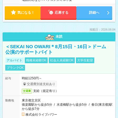
気になる！
応募する
詳細へ
掲載日：2026.08.04
未読
＜SEKAI NO OWARI＊8月15日・16日＞ドーム
公演のサポートバイト
アルバイト
職種未経験OK
社会人未経験OK
大学生歓迎
ブランクOK
時給1250円～
給与
交通費別途支給あり
支給（規定有り）
交通費
東京都文京区
勤務地
後楽園駅から徒歩5分
/
水道橋駅から徒歩5分
/
春日(東京都)駅
から徒歩7分
株式会社ライブパワー