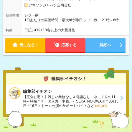
あり 試用期間の長さ：1週間 雇用形態、給与は本採用時と同じ
です。
アマゾンジャパン合同会社
シフト制
勤務時間
1日あたりの実働時間：最大8時間/日 シフト例 ・21時～6時
日払いOK / 10名以上の大量募集
特徴
気になる！
応募する
詳細へ
編集部イチオシ
【完全在宅！】難しい業務なし＆電話なし！ゆっくりの11
時～時短＊データ入力・事務、＜SEKAI NO OWARI＊8月15
日・16日＞ドーム公演のサポートバイトなど
(8/7UP!)