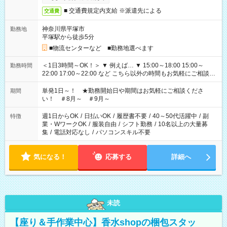
■ 交通費規定内支給 ※派遣先による
交通費
神奈川県平塚市
勤務地
平塚駅から徒歩5分
■物流センターなど ■勤務地選べます
＜1日3時間～OK！＞ ▼ 例えば… ▼ 15:00～18:00 15:00～
勤務時間
22:00 17:00～22:00 など こちら以外の時間もお気軽にご相談く
ださい！
単発1日～！ ★勤務開始日や期間はお気軽にご相談くださ
期間
い！ ＃8月～ ＃9月～
週1日からOK
/
日払いOK
/
履歴書不要
/
40～50代活躍中
/
副
特徴
業・WワークOK
/
服装自由
/
シフト勤務
/
10名以上の大量募
集
/
電話対応なし
/
パソコンスキル不要
気になる！
応募する
詳細へ
未読
【座り＆手作業中心】香水shopの梱包スタッ