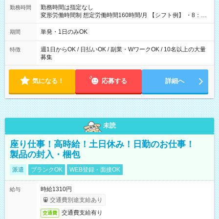
勤務時間は指定なし
勤務時間
変形労働時間制 想定労働時間160時間/月 【シフト例】 ・8：00
～21：00
単発・1日のみOK
期間
週1日からOK / 日払いOK / 副業・WワークOK / 10名以上の大量
特徴
募集
気になる！
応募する
詳細へ
未読
座り仕事！高時給！土日休み！日勤のお仕事！
製品の封入・梱包
派遣
ブランクOK
WEB登録・面接OK
時給1310円
給与
交通費別途支給あり
交通費支給有り
交通費