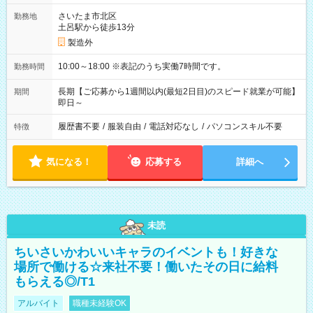
さいたま市北区
勤務地
土呂駅から徒歩13分
製造外
10:00～18:00 ※表記のうち実働7時間です。
勤務時間
長期【ご応募から1週間以内(最短2日目)のスピード就業が可能】
期間
即日～
履歴書不要
/
服装自由
/
電話対応なし
/
パソコンスキル不要
特徴
気になる！
応募する
詳細へ
未読
ちいさいかわいいキャラのイベントも！好きな
場所で働ける☆来社不要！働いたその日に給料
もらえる◎/T1
アルバイト
職種未経験OK