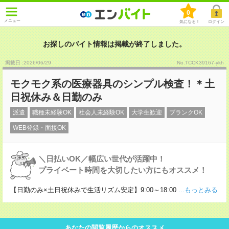
0
メニュー
気になる！
ログイン
お探しのバイト情報は掲載が終了しました。
掲載日 :2026
/
06
/
29
No.TCCK39167-ykh
モクモク系の医療器具のシンプル検査！＊土
日祝休み＆日勤のみ
派遣
職種未経験OK
社会人未経験OK
大学生歓迎
ブランクOK
WEB登録・面接OK
＼日払いOK／幅広い世代が活躍中！
プライベート時間を大切したい方にもオススメ！
【日勤のみ×土日祝休みで生活リズム安定】9:00～18:00
...もっとみる
あなたの閲覧履歴からのオススメ