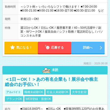
＜シフト例＞ いろいろなシフトで働けます！ ■7:00-24:00
勤務時間
■8:00-21:00 ■9:00-21:00 ■18:00-翌7:00 ■20:30-翌11:00 など
単発1日～OK!
期間
週1日からOK
/
日払いOK
/
履歴書不要
/
40～50代活躍中
/
副
特徴
業・WワークOK
/
服装自由
/
シフト勤務
/
電話対応なし
/
パソ
コンスキル不要
気になる！
応募する
詳細へ
掲載日：2026.08.08
未読
＜1日～OK！＞あの有名企業も！展示会や株主
総会のお手伝い！
アルバイト
職種未経験OK
社会人未経験OK
大学生歓迎
ブランクOK
WEB登録・面接OK
■日給16,840円～ ■日払いOK ■実働3時間5,120円のお仕事あ
給与