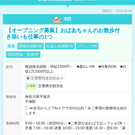
掲載日：2026.08.08
未読
【オープニング募集】おばあちゃんのお散歩付
き添いも仕事の1つ
派遣
職種未経験OK
社会人未経験OK
ブランクOK
WEB登録・面接OK
無資格未経験：時給1500円～ ■週払いOK ■扶養内OK ■日
給与
収1万2000円以上
交通費別途支給あり
交通費全額支給
交通費
神奈川県平塚市
勤務地
平塚駅
≪自宅からドアtoドアで30分以内！≫ご希望の勤務地を紹介
します。
9:00～18:00（休憩60分） ■ご希望があれば下記シフトもOK！
勤務時間
早番 7:00～16:00 遅番 10:00～19:00 夜勤 16:30～翌9:30 「家族
と休みを合わせたい」 「余裕を持って夕飯の準備がしたい」