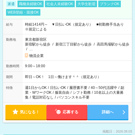
派遣
職種未経験OK
社会人未経験OK
大学生歓迎
ブランクOK
WEB登録・面接OK
時給1414円～ ▼日払いOK（規定あり） ■初勤務手当あり
給与
※規定による
東京都新宿区
勤務地
新宿駅から徒歩
/
新宿三丁目駅から徒歩
/
高田馬場駅から徒歩
/
…
物流企業
9:00～18:00
勤務時間
即日～OK！ 1日～働けます＾＾（規定あり）
期間
週1日からOK
/
日払いOK
/
履歴書不要
/
40～50代活躍中
/
副
特徴
業・WワークOK
/
服装自由
/
シフト勤務
/
10名以上の大量募
集
/
電話対応なし
/
パソコンスキル不要
気になる！
応募する
詳細へ
掲載日：2026.08.03