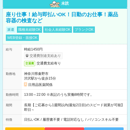
未読
座り仕事！給与即払いOK！日勤のお仕事！薬品
容器の検査など
派遣
職種未経験OK
社会人未経験OK
ブランクOK
WEB登録・面接OK
時給1450円
給与
交通費別途支給あり
交通費支給有り
交通費
神奈川県秦野市
勤務地
渋沢駅から徒歩15分
日用品医薬関係
13:00～22:00 ※表記のうち実働8時間です。
勤務時間
長期【ご応募から1週間以内(最短2日目)のスピード就業が可能】
期間
即日～
日払いOK
/
履歴書不要
/
電話対応なし
/
パソコンスキル不要
特徴