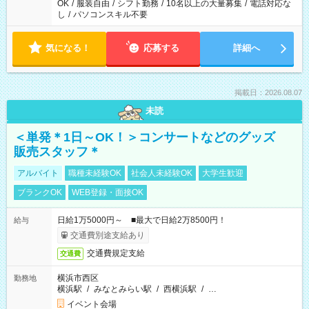
OK
/
服装自由
/
シフト勤務
/
10名以上の大量募集
/
電話対応な
し
/
パソコンスキル不要
気になる！
応募する
詳細へ
掲載日：2026.08.07
未読
＜単発＊1日～OK！＞コンサートなどのグッズ
販売スタッフ＊
アルバイト
職種未経験OK
社会人未経験OK
大学生歓迎
ブランクOK
WEB登録・面接OK
日給1万5000円～ ■最大で日給2万8500円！
給与
交通費別途支給あり
交通費規定支給
交通費
横浜市西区
勤務地
横浜駅
/
みなとみらい駅
/
西横浜駅
/
…
イベント会場