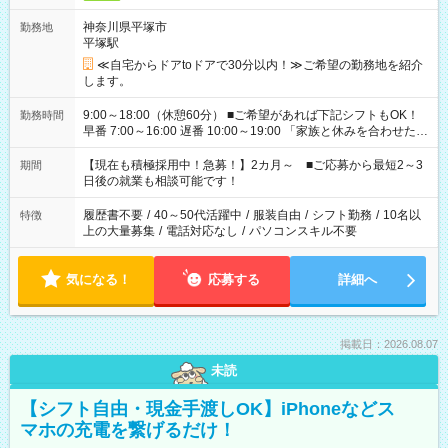
神奈川県平塚市
勤務地
平塚駅
≪自宅からドアtoドアで30分以内！≫ご希望の勤務地を紹介
します。
9:00～18:00（休憩60分） ■ご希望があれば下記シフトもOK！
勤務時間
早番 7:00～16:00 遅番 10:00～19:00 「家族と休みを合わせた
い」 「余裕を持って夕飯の準備がしたい」 「できれば残業はし
たくない」 など、ご希望を教えてくださいね。 ※Wワーク希望
【現在も積極採用中！急募！】2カ月～ ■ご応募から最短2～3
期間
の方へ 今ご覧のお仕事で希望する勤務時間と、もう1つのお仕事
日後の就業も相談可能です！
の勤務時間。 合計で週40時間を超える場合は応募できません。
履歴書不要
/
40～50代活躍中
/
服装自由
/
シフト勤務
/
10名以
特徴
上の大量募集
/
電話対応なし
/
パソコンスキル不要
気になる！
応募する
詳細へ
掲載日：2026.08.07
未読
【シフト自由・現金手渡しOK】iPhoneなどス
マホの充電を繋げるだけ！