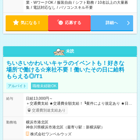
業・WワークOK
/
服装自由
/
シフト勤務
/
10名以上の大量募
集
/
電話対応なし
/
パソコンスキル不要
気になる！
応募する
詳細へ
未読
ちいさいかわいいキャラのイベントも！好きな
場所で働ける☆来社不要！働いたその日に給料
もらえる◎/T1
アルバイト
職種未経験OK
日給13,000円～
給与
＋交通費支給 ★交通費全額支給！ ┗案件により規定あり ★日払
いOK！（規定あり） ┗働いたその日に現金GET♪ お仕事後はコ
交通費別途支給あり
ンビニATMから 日払い分を引き落とせます！ 【試用期間】試
用期間なし
横浜市港北区
勤務地
神奈川県横浜市港北区（最寄り駅：新横浜駅）
株式会社ワンベルウッズ