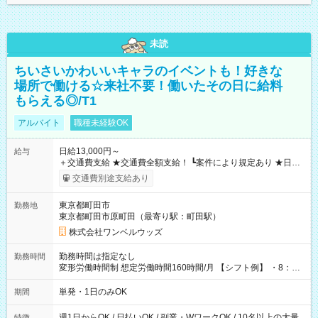
未読
ちいさいかわいいキャラのイベントも！好きな
場所で働ける☆来社不要！働いたその日に給料
もらえる◎/T1
アルバイト
職種未経験OK
日給13,000円～
給与
＋交通費支給 ★交通費全額支給！ ┗案件により規定あり ★日払
いOK！（規定あり） ┗働いたその日に現金GET♪ お仕事後はコ
交通費別途支給あり
ンビニATMから 日払い分を引き落とせます！ 【試用期間】試
用期間なし
東京都町田市
勤務地
東京都町田市原町田（最寄り駅：町田駅）
株式会社ワンベルウッズ
勤務時間は指定なし
勤務時間
変形労働時間制 想定労働時間160時間/月 【シフト例】 ・8：00
～21：00
単発・1日のみOK
期間
週1日からOK / 日払いOK / 副業・WワークOK / 10名以上の大量
特徴