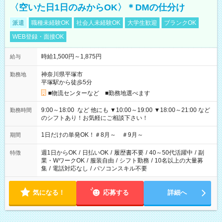
〈空いた日1日のみからOK〉＊DMの仕分け
派遣
職種未経験OK
社会人未経験OK
大学生歓迎
ブランクOK
WEB登録・面接OK
時給1,500円～1,875円
給与
神奈川県平塚市
勤務地
平塚駅から徒歩5分
■物流センターなど ■勤務地選べます
9:00～18:00 など 他にも ▼10:00～19:00 ▼18:00～21:00 など
勤務時間
のシフトあり！お気軽にご相談下さい！
1日だけの単発OK！＃8月～ ＃9月～
期間
週1日からOK
/
日払いOK
/
履歴書不要
/
40～50代活躍中
/
副
特徴
業・WワークOK
/
服装自由
/
シフト勤務
/
10名以上の大量募
集
/
電話対応なし
/
パソコンスキル不要
気になる！
応募する
詳細へ