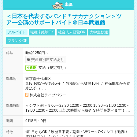
未読
＜日本を代表するバンド＊サカナクション＞ツ
アー公演のサポートバイト＠日本武道館
アルバイト
職種未経験OK
社会人未経験OK
大学生歓迎
ブランクOK
時給1250円～
給与
交通費別途支給あり
支給（規定有り）
交通費
東京都千代田区
勤務地
九段下駅から徒歩5分
/
竹橋駅から徒歩10分
/
神保町駅から徒
歩15分
/
…
株式会社ライブパワー
＜シフト例＞ 9:00～22:30 12:30～22:00 15:30～21:00 12:30～
勤務時間
19:00 12:30～22:00 上記の時間から好きな時間を選べます！ ※
時間は変更となる可能性があります
9月8日・9日
期間
週1日からOK
/
履歴書不要
/
副業・WワークOK
/
シフト勤務
/
特徴
電話対応なし
/
パソコンスキル不要