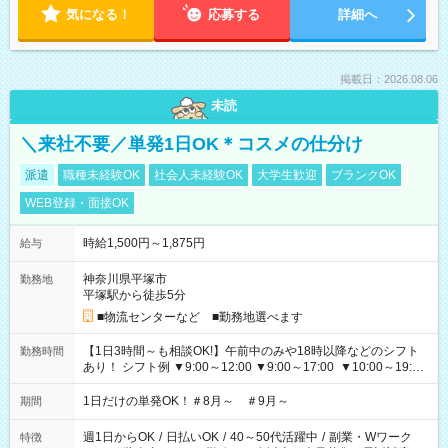
気になる！
応募する
詳細へ
掲載日：2026.08.06
未読
＼来社不要／単発1日OK＊コスメの仕分け
派遣
職種未経験OK
社会人未経験OK
大学生歓迎
ブランクOK
WEB登録・面接OK
時給1,500円～1,875円
給与
神奈川県平塚市
勤務地
平塚駅から徒歩5分
■物流センターなど ■勤務地選べます
【1日3時間～も相談OK!】午前中のみや18時以降などのシフト
勤務時間
あり！ シフト例 ▼9:00～12:00 ▼9:00～17:00 ▼10:00～19:00
▼18:00～21:00
1日だけの単発OK！＃8月～ ＃9月～
期間
週1日からOK
/
日払いOK
/
40～50代活躍中
/
副業・Wワーク
特徴