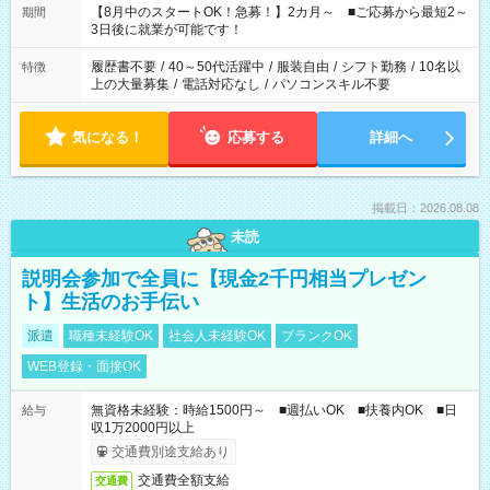
「できれば残業はしたくない」 など、ご希望を教えてください
【8月中のスタートOK！急募！】2カ月～ ■ご応募から最短2～
期間
ね。 ※Wワーク希望の方へ 今ご覧のお仕事で希望する勤務時間
3日後に就業が可能です！
と、もう1つのお仕事の勤務時間。 合計で週40時間を超える場
合は応募できません。
履歴書不要
/
40～50代活躍中
/
服装自由
/
シフト勤務
/
10名以
特徴
上の大量募集
/
電話対応なし
/
パソコンスキル不要
気になる！
応募する
詳細へ
掲載日：2026.08.08
未読
説明会参加で全員に【現金2千円相当プレゼン
ト】生活のお手伝い
派遣
職種未経験OK
社会人未経験OK
ブランクOK
WEB登録・面接OK
無資格未経験：時給1500円～ ■週払いOK ■扶養内OK ■日
給与
収1万2000円以上
交通費別途支給あり
交通費全額支給
交通費